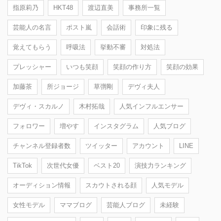
指原莉乃
HKT48
渡辺直美
事務所一覧
芸能人の名言
ポスト嵐
会話術
印象に残る
覚えてもらう
呼吸法
挙動不審
対処法
プレッシャー
いつも笑顔
笑顔の作り方
笑顔の効果
加藤茶
所ジョージ
草彅剛
デヴィ夫人
デヴィ・スカルノ
木村拓哉
人気インフルエンサー
フォロワー
増やす
インスタグラム
人気ブログ
チャンネル登録者数
ツイッター
アカウント
LINE
TikTok
次世代女優
ベスト20
演技力ランキング
オーディション情報
スカウトされる顔
人気モデル
女性モデル
ママブログ
芸能人ブログ
未経験