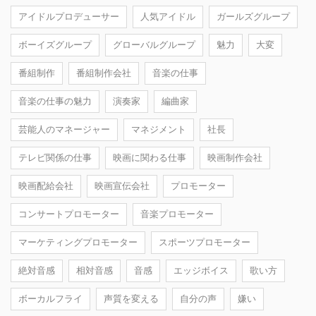
アイドルプロデューサー
人気アイドル
ガールズグループ
ボーイズグループ
グローバルグループ
魅力
大変
番組制作
番組制作会社
音楽の仕事
音楽の仕事の魅力
演奏家
編曲家
芸能人のマネージャー
マネジメント
社長
テレビ関係の仕事
映画に関わる仕事
映画制作会社
映画配給会社
映画宣伝会社
プロモーター
コンサートプロモーター
音楽プロモーター
マーケティングプロモーター
スポーツプロモーター
絶対音感
相対音感
音感
エッジボイス
歌い方
ボーカルフライ
声質を変える
自分の声
嫌い