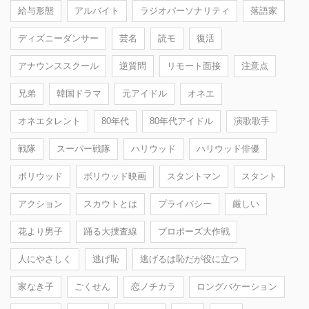
給与形態
アルバイト
ラジオパーソナリティ
落語家
ディズニーダンサー
芸名
読モ
復活
アナウンススクール
逆質問
リモート面接
注意点
兄弟
韓国ドラマ
元アイドル
オネエ
オネエタレント
80年代
80年代アイドル
演歌歌手
戦隊
スーパー戦隊
ハリウッド
ハリウッド俳優
ボリウッド
ボリウッド映画
スタントマン
スタント
アクション
スカウトとは
プライバシー
厳しい
花より男子
踊る大捜査線
プロポーズ大作戦
人にやさしく
逃げ恥
逃げるは恥だが役に立つ
家なき子
ごくせん
恋ノチカラ
ロングバケーション