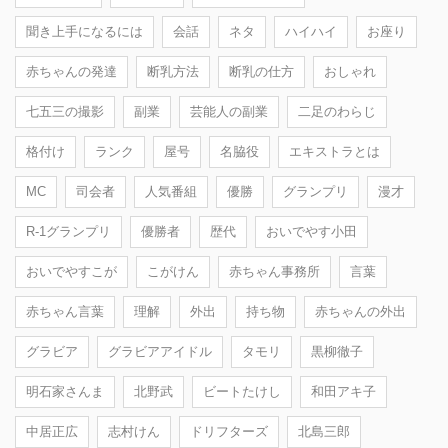
聞き上手になるには
会話
ネタ
ハイハイ
お座り
赤ちゃんの発達
断乳方法
断乳の仕方
おしゃれ
七五三の撮影
副業
芸能人の副業
二足のわらじ
格付け
ランク
屋号
名脇役
エキストラとは
MC
司会者
人気番組
優勝
グランプリ
漫才
R-1グランプリ
優勝者
歴代
おいでやす小田
おいでやすこが
こがけん
赤ちゃん事務所
言葉
赤ちゃん言葉
理解
外出
持ち物
赤ちゃんの外出
グラビア
グラビアアイドル
タモリ
黒柳徹子
明石家さんま
北野武
ビートたけし
和田アキ子
中居正広
志村けん
ドリフターズ
北島三郎