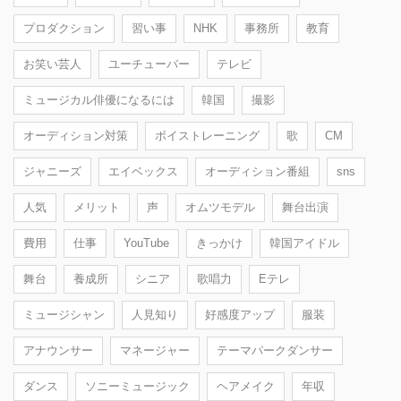
プロダクション
習い事
NHK
事務所
教育
お笑い芸人
ユーチューバー
テレビ
ミュージカル俳優になるには
韓国
撮影
オーディション対策
ボイストレーニング
歌
CM
ジャニーズ
エイベックス
オーディション番組
sns
人気
メリット
声
オムツモデル
舞台出演
費用
仕事
YouTube
きっかけ
韓国アイドル
舞台
養成所
シニア
歌唱力
Eテレ
ミュージシャン
人見知り
好感度アップ
服装
アナウンサー
マネージャー
テーマパークダンサー
ダンス
ソニーミュージック
ヘアメイク
年収