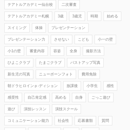
テアトルアカデミー仙台校
二次審査
テアトルアカデミー札幌
3歳
3歳児
時期
始める
スイミング
体操
プレゼンテーション
プレゼンテーション力
させない
こども
小一の壁
小1の壁
審査内容
容姿
全身
撮影方法
ひよこクラブ
たまごクラブ
バストアップ写真
新生児の写真
ニューボーンフォト
費用免除
朝ドラヒロインｐ-ディション
放課後
小学生
感性
感受性
自己肯定感
高める
自身
ごっこ遊び
遊び
演技レッスン
演技スクール
コミュニケーション能力
社会性
応募書類
質問