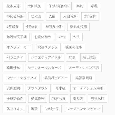
松本人志
武田鉄矢
子供の習い事
卒乳
母乳
やめる時期
幼稚園
入園
入園時期
2年保育
3年保育
4年保育
離乳食中期
離乳食後期
離乳食完了期
お食い初め
いつ
作法
オムツメーカー
映画スタッフ
映画の仕事
バラエティ
バラエティアイドル
歴史
福山雅治
桑田佳祐
サザンオールスターズ
オーディション秘話
マツコ・デラックス
芸能界デビュー
笑福亭鶴瓶
浜田雅功
ダウンタウン
鈴木福
オーディション用紙
子役の条件
構成作家
宣材写真
撮り方
有吉弘行
氷川きよし
演歌
内村光良
ウッチャンナンチャン