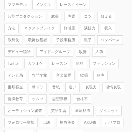
ママモデル
メンタル
レースクイーン
芸能プロダクション
成長
声質
コツ
鍛える
方法
ネクストブレイク
好感度
演技力
収入
歌舞伎
歌舞伎役者
子役事務所
親子
パンパース
デビュー秘話
アイドルグループ
改善
人前
Twitter
カラオケ
レッスン
給料
ファッション
テレビ局
専門学校
音楽業界
歌唱
歌声
書類審査
朝ドラ
音域
違い
表現力
感情表現
情操教育
オムツ
志望動機
合格率
オーディション審査
英語学習
新垣結衣
ダイエット
フォロワー増加
出産
桐谷美鈴
AKB48
ホリプロ