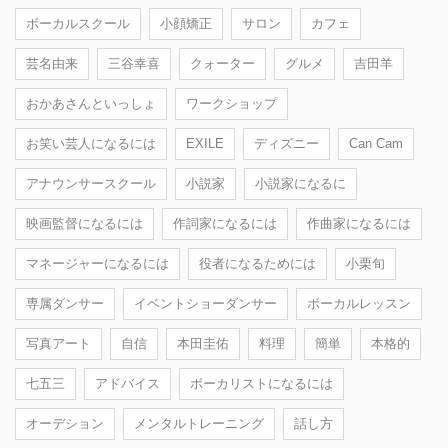
ボーカルスクール
小顔矯正
サロン
カフェ
芸名由来
三谷幸喜
クォーター
グルメ
吉田羊
おかあさんといっしょ
ワークショップ
お笑い芸人になるには
EXILE
ディズニー
Can Cam
アナウンサースクール
小説家
小説家になるに
映画監督になるには
作詞家になるには
作曲家になるには
マネージャーになるには
役者になるためには
小栗旬
専属ダンサー
イベントショーダンサー
ボーカルレッスン
写真アート
自信
本田圭佑
料理
簡単
本格的
七五三
アドバイス
ボーカリストになるには
オーデション
メンタルトレーニング
話し方