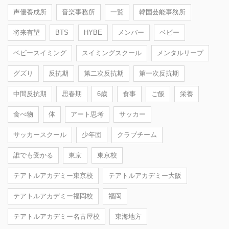
声優養成所
音楽事務所
一覧
韓国芸能事務所
将来有望
BTS
HYBE
メンバー
ベビー
ベビースイミング
スイミングスクール
メンタルリープ
グズり
反抗期
第二次反抗期
第一次反抗期
中間反抗期
思春期
6歳
食事
ご飯
栄養
食べ物
体
アート思考
サッカー
サッカースクール
少年団
クラブチーム
誰でも受かる
東京
東京校
テアトルアカデミー東京校
テアトルアカデミー大阪
テアトルアカデミー福岡校
福岡
テアトルアカデミー名古屋校
東海地方