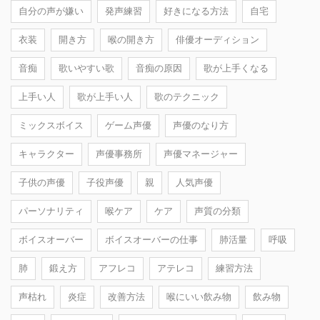
自分の声が嫌い
発声練習
好きになる方法
自宅
衣装
開き方
喉の開き方
俳優オーディション
音痴
歌いやすい歌
音痴の原因
歌が上手くなる
上手い人
歌が上手い人
歌のテクニック
ミックスボイス
ゲーム声優
声優のなり方
キャラクター
声優事務所
声優マネージャー
子供の声優
子役声優
親
人気声優
パーソナリティ
喉ケア
ケア
声質の分類
ボイスオーバー
ボイスオーバーの仕事
肺活量
呼吸
肺
鍛え方
アフレコ
アテレコ
練習方法
声枯れ
炎症
改善方法
喉にいい飲み物
飲み物