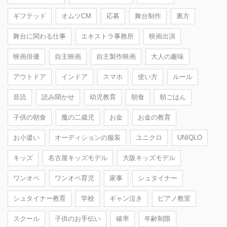
ギフテッド
オムツCM
応募
舞台制作
裏方
舞台に関わる仕事
エキストラ事務所
映画出演
映画俳優
自主映画
自主製作映画
大人の趣味
アウトドア
インドア
スマホ
使い方
ルール
音読
読み聞かせ
幼児教育
朝食
朝ごはん
子供の朝食
魔の二歳児
お金
お金の教育
お小遣い
オーディションの服装
ユニクロ
UNIQLO
キッズ
名古屋キッズモデル
大阪キッズモデル
ワンオペ
ワンオペ育児
家事
シュタイナー
シュタイナー教育
学校
ギャン泣き
ピアノ教室
スクール
子供のお手伝い
確率
年齢制限