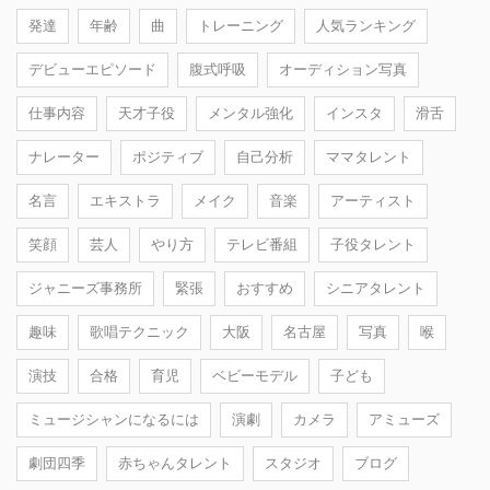
発達
年齢
曲
トレーニング
人気ランキング
デビューエピソード
腹式呼吸
オーディション写真
仕事内容
天才子役
メンタル強化
インスタ
滑舌
ナレーター
ポジティブ
自己分析
ママタレント
名言
エキストラ
メイク
音楽
アーティスト
笑顔
芸人
やり方
テレビ番組
子役タレント
ジャニーズ事務所
緊張
おすすめ
シニアタレント
趣味
歌唱テクニック
大阪
名古屋
写真
喉
演技
合格
育児
ベビーモデル
子ども
ミュージシャンになるには
演劇
カメラ
アミューズ
劇団四季
赤ちゃんタレント
スタジオ
ブログ