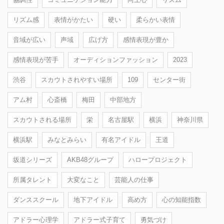
リズム感
表情がかたい
硬い
柔らかい表情
音域が広い
声域
広げ方
感情表現が豊か
感情表現が苦手
オーディションファッション
2023
渋谷
スカウトされやすい場所
109
センター街
アム村
心斎橋
梅田
中部地方
スカウトされる場所
栄
名古屋駅
横浜
神奈川県
横浜駅
みなとみらい
有名アイドル
王道
坂道シリーズ
AKB48グループ
ハロープロジェクト
所属タレント
大変なこと
芸能人の仕事
ダンススクール
地下アイドル
高め方
心の知能指数
アドラー心理学
アドラー式子育て
勇気づけ