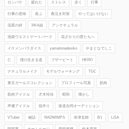
ロンバケ
疲れた
ストレス
歩く
行事
行事の意味
喜ぶ
夜泣き対策
やってはいけない
流星の絆
3年A組
アンナチュラル
池袋ウエストゲートパーク
花ざかりの君たちへ
イケメンパラダイス
yamatonadesiko
やまとなでしこ
仁
僕の生きる道
ブザービート
HERO
ナチュラルメイク
モデルウォーキング
TGC
東京ガールズコレクション
プロフィール写真
筋肉
筋肉アイドル
才木玲佳
昭和
懐かし
声優アイドル
役作り
坂道合同オーディション
VTuber
秘話
RADWIMPS
米津玄師
B'z
LiSA
阿部寛
ホームページ
菅田将暉
鈴木亮平