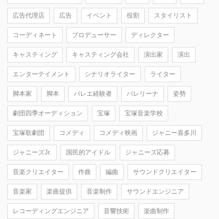
広告代理店
広告
イベント
役割
スタイリスト
コーディネート
プロデューサー
ディレクター
キャスティング
キャスティング会社
演出家
演出
エンターテイメント
シナリオライター
ライター
脚本家
脚本
バレエ経験者
バレリーナ
姿勢
劇団四季オーディション
宝塚
宝塚音楽学校
宝塚歌劇団
コメディ
コメディ映画
ジャニー喜多川
ジャニーズJr.
国民的アイドル
ジャニーズ応募
音楽クリエイター
作曲
編曲
サウンドクリエイター
音楽家
楽曲提供
音楽制作
サウンドエンジニア
レコーディングエンジニア
音響技術
楽曲制作