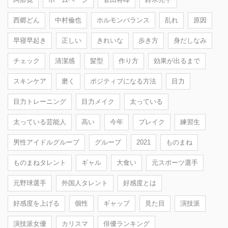
西郷どん
中村倫也
ホルモンバランス
乱れ
原因
早寝早起き
正しい
きれいな
歩き方
身だしなみ
チェック
清潔感
髪型
作り方
効果が出るまで
スキンケア
磨く
ポジティブになる方法
目力
目力トレーニング
目力メイク
太っている
太っている芸能人
高い
今年
ブレイク
練習生
男性アイドルグループ
グループ
2021
ものまね
ものまねタレント
ギャル
大食い
元スポーツ選手
元野球選手
外国人タレント
好感度とは
好感度を上げる
個性
ギャップ
見た目
演技派
演技派女優
カリスマ
俳優ランキング