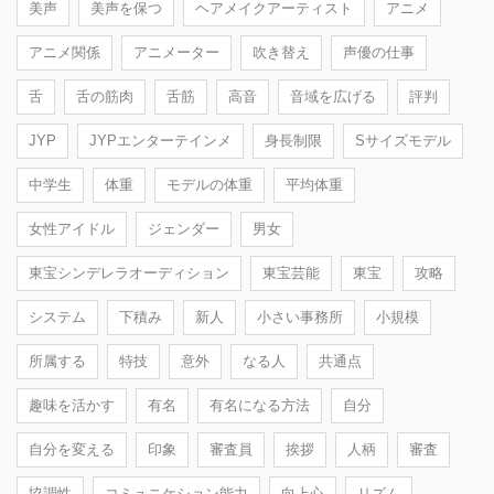
美声
美声を保つ
ヘアメイクアーティスト
アニメ
アニメ関係
アニメーター
吹き替え
声優の仕事
舌
舌の筋肉
舌筋
高音
音域を広げる
評判
JYP
JYPエンターテインメ
身長制限
Sサイズモデル
中学生
体重
モデルの体重
平均体重
女性アイドル
ジェンダー
男女
東宝シンデレラオーディション
東宝芸能
東宝
攻略
システム
下積み
新人
小さい事務所
小規模
所属する
特技
意外
なる人
共通点
趣味を活かす
有名
有名になる方法
自分
自分を変える
印象
審査員
挨拶
人柄
審査
協調性
コミュニケション能力
向上心
リズム