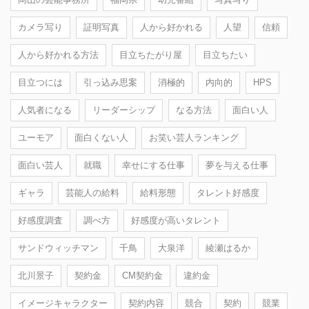
カメラ写り
証明写真
人から好かれる
人望
信頼
人から好かれる方法
目立ちたがり屋
目立ちたい
目立つには
引っ込み思案
消極的
内向的
HPS
人気者になる
リーダーシップ
なる方法
面白い人
ユーモア
面白くない人
お笑い芸人ランキング
面白い芸人
就職
幸せにする仕事
夢を与える仕事
ギャラ
芸能人の給料
給料形態
タレント好感度
好感度調査
調べ方
好感度が高いタレント
サンドウィッチマン
千鳥
大泉洋
綾瀬はるか
北川景子
契約金
CM契約金
違約金
イメージキャラクター
契約内容
競合
契約
競業