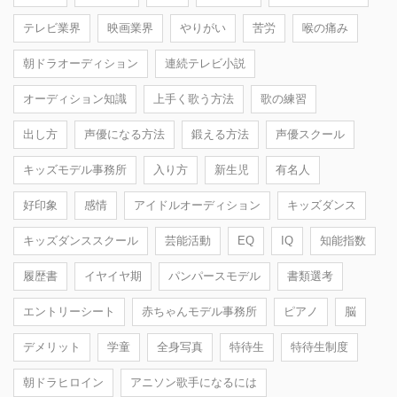
テレビ業界
映画業界
やりがい
苦労
喉の痛み
朝ドラオーディション
連続テレビ小説
オーディション知識
上手く歌う方法
歌の練習
出し方
声優になる方法
鍛える方法
声優スクール
キッズモデル事務所
入り方
新生児
有名人
好印象
感情
アイドルオーディション
キッズダンス
キッズダンススクール
芸能活動
EQ
IQ
知能指数
履歴書
イヤイヤ期
パンパースモデル
書類選考
エントリーシート
赤ちゃんモデル事務所
ピアノ
脳
デメリット
学童
全身写真
特待生
特待生制度
朝ドラヒロイン
アニソン歌手になるには