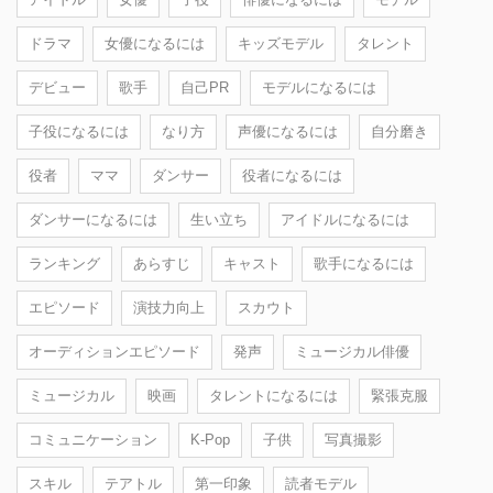
ドラマ
女優になるには
キッズモデル
タレント
デビュー
歌手
自己PR
モデルになるには
子役になるには
なり方
声優になるには
自分磨き
役者
ママ
ダンサー
役者になるには
ダンサーになるには
生い立ち
アイドルになるには
ランキング
あらすじ
キャスト
歌手になるには
エピソード
演技力向上
スカウト
オーディションエピソード
発声
ミュージカル俳優
ミュージカル
映画
タレントになるには
緊張克服
コミュニケーション
K-Pop
子供
写真撮影
スキル
テアトル
第一印象
読者モデル