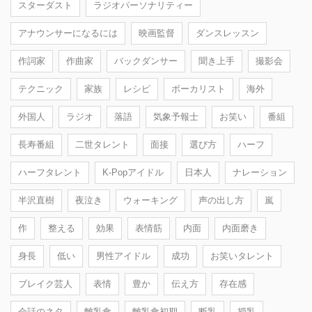
スターダスト
ラジオパーソナリティー
アナウンサーになるには
映画監督
ダンスレッスン
作詞家
作曲家
バックダンサー
聞き上手
撮影会
テクニック
家族
レシピ
ボーカリスト
海外
外国人
ラジオ
落語
気象予報士
お笑い
番組
長寿番組
二世タレント
面接
選び方
ハーフ
ハーフタレント
K-Popアイドル
日本人
ナレーション
半沢直樹
夜泣き
ウォーキング
声の出し方
嵐
作
整える
効果
表情筋
内面
内面磨き
身長
低い
男性アイドル
成功
お笑いタレント
ブレイク芸人
表情
豊か
伝え方
存在感
会話のネタ
離乳食
離乳食初期
断乳
授乳