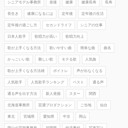
シニアモデル事務所
老後
健康
健康長寿
長寿
長生き
健康になるには
定年後
定年後の生活
定年後の過ごし方
セカンドライフ
シニアの仕事
日本人歌手
歌唱力が高い
歌唱力向上
歌が上手くなる方法
歌いやすい曲
簡単な曲
曲名
かっこいい歌
難しい歌
モテる歌
人気曲
歌が上手くなる方法雄
ボイトレ
声が出なくなる
人気歌手
人気歌手ランキング
ベスト
通る声
通る声を出す方法
新人発掘
スター
関西
北海道事務所
芸濃プロダクション
ご当地
仙台
東北
宮城県
愛知県
中京
岡山
岡山の芸能事務所
福岡県
幼児番組
写真写り