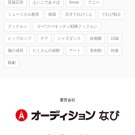
質疑応答
えいごであそぼ
Annie
アニー
ミュージカル教室
相場
天才てれびくん
てれび戦士
クックルン
ゴー!ゴー!キッチン戦隊クックルン
ヒップホップ
チア
ジャズダンス
首都圏
10歳
脳の成長
たくさんの経験
アート
美術館
何歳
観劇
運営会社