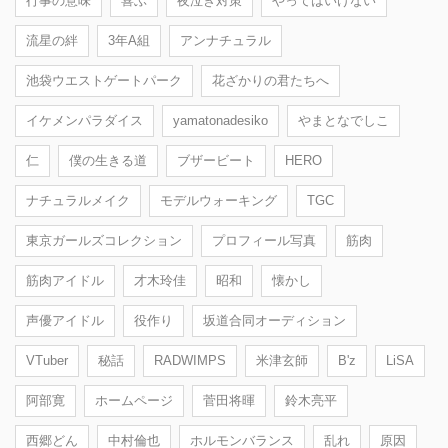
行事の意味
喜ぶ
夜泣き対策
やってはいけない
流星の絆
3年A組
アンナチュラル
池袋ウエストゲートパーク
花ざかりの君たちへ
イケメンパラダイス
yamatonadesiko
やまとなでしこ
仁
僕の生きる道
ブザービート
HERO
ナチュラルメイク
モデルウォーキング
TGC
東京ガールズコレクション
プロフィール写真
筋肉
筋肉アイドル
才木玲佳
昭和
懐かし
声優アイドル
役作り
坂道合同オーディション
VTuber
秘話
RADWIMPS
米津玄師
B'z
LiSA
阿部寛
ホームページ
菅田将暉
鈴木亮平
西郷どん
中村倫也
ホルモンバランス
乱れ
原因