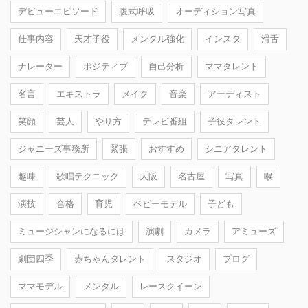
デビューエピソード
腹式呼吸
オーディション写真
仕事内容
天才子役
メンタル強化
インスタ
滑舌
ナレーター
ポジティブ
自己分析
ママタレント
名言
エキストラ
メイク
音楽
アーティスト
笑顔
芸人
やり方
テレビ番組
子役タレント
ジャニーズ事務所
緊張
おすすめ
シニアタレント
趣味
歌唱テクニック
大阪
名古屋
写真
喉
演技
合格
育児
ベビーモデル
子ども
ミュージシャンになるには
演劇
カメラ
アミューズ
劇団四季
赤ちゃんタレント
スタジオ
ブログ
ママモデル
メンタル
レースクイーン