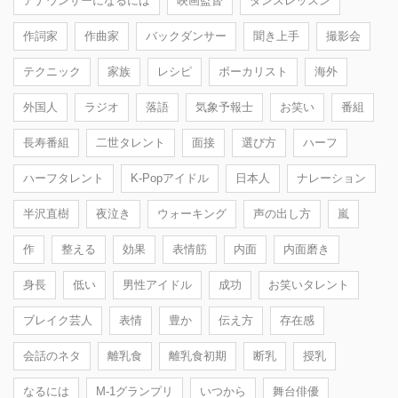
アナウンサーになるには
映画監督
ダンスレッスン
作詞家
作曲家
バックダンサー
聞き上手
撮影会
テクニック
家族
レシピ
ボーカリスト
海外
外国人
ラジオ
落語
気象予報士
お笑い
番組
長寿番組
二世タレント
面接
選び方
ハーフ
ハーフタレント
K-Popアイドル
日本人
ナレーション
半沢直樹
夜泣き
ウォーキング
声の出し方
嵐
作
整える
効果
表情筋
内面
内面磨き
身長
低い
男性アイドル
成功
お笑いタレント
ブレイク芸人
表情
豊か
伝え方
存在感
会話のネタ
離乳食
離乳食初期
断乳
授乳
なるには
M-1グランプリ
いつから
舞台俳優