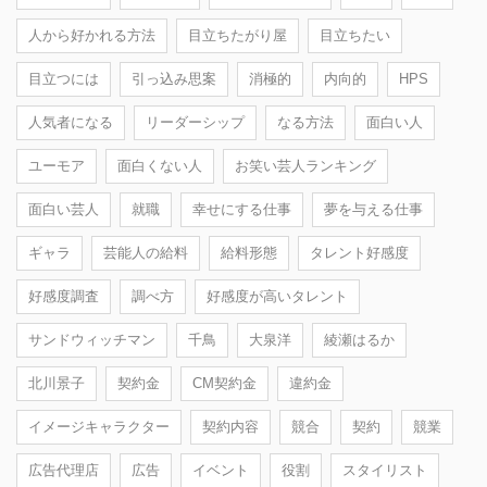
人から好かれる方法
目立ちたがり屋
目立ちたい
目立つには
引っ込み思案
消極的
内向的
HPS
人気者になる
リーダーシップ
なる方法
面白い人
ユーモア
面白くない人
お笑い芸人ランキング
面白い芸人
就職
幸せにする仕事
夢を与える仕事
ギャラ
芸能人の給料
給料形態
タレント好感度
好感度調査
調べ方
好感度が高いタレント
サンドウィッチマン
千鳥
大泉洋
綾瀬はるか
北川景子
契約金
CM契約金
違約金
イメージキャラクター
契約内容
競合
契約
競業
広告代理店
広告
イベント
役割
スタイリスト