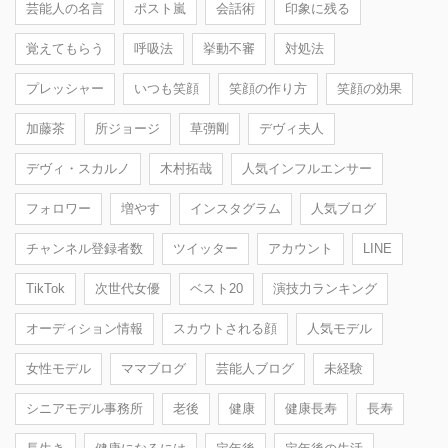
芸能人の名言
ポスト嵐
会話術
印象に残る
覚えてもらう
呼吸法
挙動不審
対処法
プレッシャー
いつも笑顔
笑顔の作り方
笑顔の効果
加藤茶
所ジョージ
草彅剛
デヴィ夫人
デヴィ・スカルノ
木村拓哉
人気インフルエンサー
フォロワー
増やす
インスタグラム
人気ブログ
チャンネル登録者数
ツイッター
アカウント
LINE
TikTok
次世代女優
ベスト20
演技力ランキング
オーディション情報
スカウトされる顔
人気モデル
女性モデル
ママブログ
芸能人ブログ
未経験
シニアモデル事務所
老後
健康
健康長寿
長寿