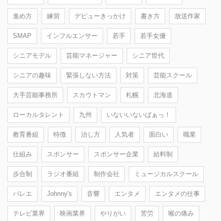
進め方
練習
デビューきっかけ
書き方
放送作家
SMAP
インフルエンサー
若手
若手女優
シニアモデル
芸能マネージャー
シニア世代
シニアの趣味
緊張しない方法
対策
芸能スクール
大手芸能事務所
スカウトマン
札幌
北海道
ローカルタレント
九州
いないいないばぁっ！
教育番組
特徴
治し方
人気者
面白い
職業
仕組み
スポンサー
スポンサー企業
給料制
歩合制
ラジオ番組
制作会社
ミュージカルスクール
バレエ
Johnny's
音響
エンタメ
エンタメの仕事
テレビ業界
映画業界
やりがい
苦労
喉の痛み