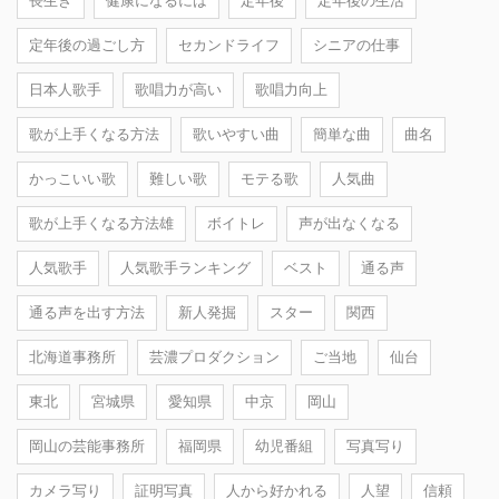
長生き
健康になるには
定年後
定年後の生活
定年後の過ごし方
セカンドライフ
シニアの仕事
日本人歌手
歌唱力が高い
歌唱力向上
歌が上手くなる方法
歌いやすい曲
簡単な曲
曲名
かっこいい歌
難しい歌
モテる歌
人気曲
歌が上手くなる方法雄
ボイトレ
声が出なくなる
人気歌手
人気歌手ランキング
ベスト
通る声
通る声を出す方法
新人発掘
スター
関西
北海道事務所
芸濃プロダクション
ご当地
仙台
東北
宮城県
愛知県
中京
岡山
岡山の芸能事務所
福岡県
幼児番組
写真写り
カメラ写り
証明写真
人から好かれる
人望
信頼