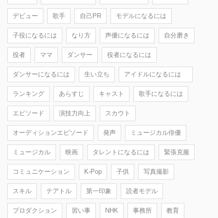
デビュー
歌手
自己PR
モデルになるには
子役になるには
なり方
声優になるには
自分磨き
役者
ママ
ダンサー
役者になるには
ダンサーになるには
生い立ち
アイドルになるには
ランキング
あらすじ
キャスト
歌手になるには
エピソード
演技力向上
スカウト
オーディションエピソード
発声
ミュージカル俳優
ミュージカル
映画
タレントになるには
緊張克服
コミュニケーション
K-Pop
子供
写真撮影
スキル
テアトル
第一印象
読者モデル
プロダクション
習い事
NHK
事務所
教育