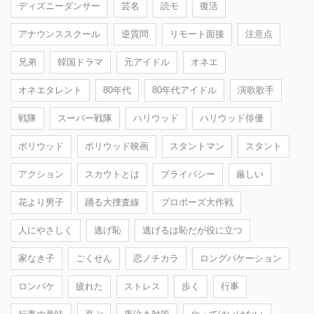
ディズニーダンサー
芸名
読モ
復活
アナウンススクール
逆質問
リモート面接
注意点
兄弟
韓国ドラマ
元アイドル
オネエ
オネエタレント
80年代
80年代アイドル
演歌歌手
戦隊
スーパー戦隊
ハリウッド
ハリウッド俳優
ボリウッド
ボリウッド映画
スタントマン
スタント
アクション
スカウトとは
プライバシー
厳しい
花より男子
踊る大捜査線
プロポーズ大作戦
人にやさしく
逃げ恥
逃げるは恥だが役に立つ
家なき子
ごくせん
恋ノチカラ
ロングバケーション
ロンバケ
疲れた
ストレス
歩く
行事