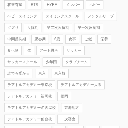
将来有望
BTS
HYBE
メンバー
ベビー
ベビースイミング
スイミングスクール
メンタルリープ
グズり
反抗期
第二次反抗期
第一次反抗期
中間反抗期
思春期
6歳
食事
ご飯
栄養
食べ物
体
アート思考
サッカー
サッカースクール
少年団
クラブチーム
誰でも受かる
東京
東京校
テアトルアカデミー東京校
テアトルアカデミー大阪
テアトルアカデミー福岡校
福岡
テアトルアカデミー名古屋校
東海地方
テアトルアカデミー仙台校
二次審査