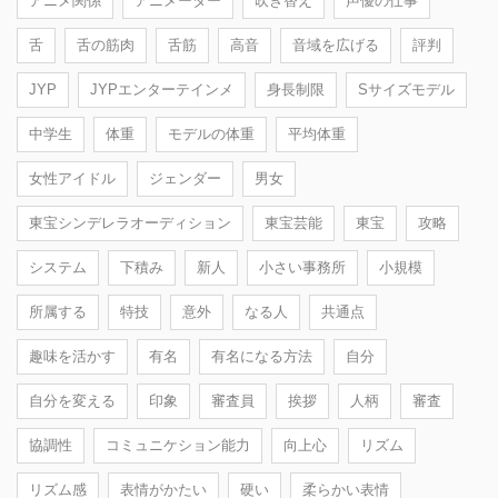
アニメ関係
アニメーター
吹き替え
声優の仕事
舌
舌の筋肉
舌筋
高音
音域を広げる
評判
JYP
JYPエンターテインメ
身長制限
Sサイズモデル
中学生
体重
モデルの体重
平均体重
女性アイドル
ジェンダー
男女
東宝シンデレラオーディション
東宝芸能
東宝
攻略
システム
下積み
新人
小さい事務所
小規模
所属する
特技
意外
なる人
共通点
趣味を活かす
有名
有名になる方法
自分
自分を変える
印象
審査員
挨拶
人柄
審査
協調性
コミュニケション能力
向上心
リズム
リズム感
表情がかたい
硬い
柔らかい表情