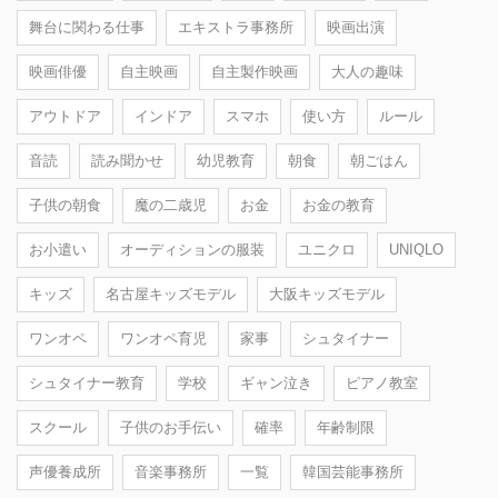
舞台に関わる仕事
エキストラ事務所
映画出演
映画俳優
自主映画
自主製作映画
大人の趣味
アウトドア
インドア
スマホ
使い方
ルール
音読
読み聞かせ
幼児教育
朝食
朝ごはん
子供の朝食
魔の二歳児
お金
お金の教育
お小遣い
オーディションの服装
ユニクロ
UNIQLO
キッズ
名古屋キッズモデル
大阪キッズモデル
ワンオペ
ワンオペ育児
家事
シュタイナー
シュタイナー教育
学校
ギャン泣き
ピアノ教室
スクール
子供のお手伝い
確率
年齢制限
声優養成所
音楽事務所
一覧
韓国芸能事務所