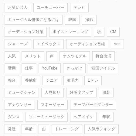
お笑い芸人
ユーチューバー
テレビ
ミュージカル俳優になるには
韓国
撮影
オーディション対策
ボイストレーニング
歌
CM
ジャニーズ
エイベックス
オーディション番組
sns
人気
メリット
声
オムツモデル
舞台出演
費用
仕事
YouTube
きっかけ
韓国アイドル
舞台
養成所
シニア
歌唱力
Eテレ
ミュージシャン
人見知り
好感度アップ
服装
アナウンサー
マネージャー
テーマパークダンサー
ダンス
ソニーミュージック
ヘアメイク
年収
発達
年齢
曲
トレーニング
人気ランキング