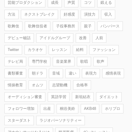
芸能プロダクション
成長
声質
コツ
鍛える
方法
ネクストブレイク
好感度
演技力
収入
歌舞伎
歌舞伎役者
子役事務所
親子
パンパース
デビュー秘話
アイドルグループ
改善
人前
Twitter
カラオケ
レッスン
給料
ファッション
テレビ局
専門学校
音楽業界
歌唱
歌声
書類審査
朝ドラ
音域
違い
表現力
感情表現
情操教育
オムツ
志望動機
合格率
オーディション審査
英語学習
新垣結衣
ダイエット
フォロワー増加
出産
桐谷美鈴
AKB48
ホリプロ
スターダスト
ラジオパーソナリティー