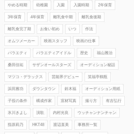
やめる時期
幼稚園
入園
入園時期
2年保育
3年保育
4年保育
離乳食中期
離乳食後期
離乳食完了期
お食い初め
いつ
作法
オムツメーカー
映画スタッフ
映画の仕事
バラエティ
バラエティアイドル
歴史
福山雅治
桑田佳祐
サザンオールスターズ
オーディション秘話
マツコ・デラックス
芸能界デビュー
笑福亭鶴瓶
浜田雅功
ダウンタウン
鈴木福
オーディション用紙
子役の条件
構成作家
宣材写真
撮り方
有吉弘行
氷川きよし
演歌
内村光良
ウッチャンナンチャン
指原莉乃
HKT48
渡辺直美
事務所一覧