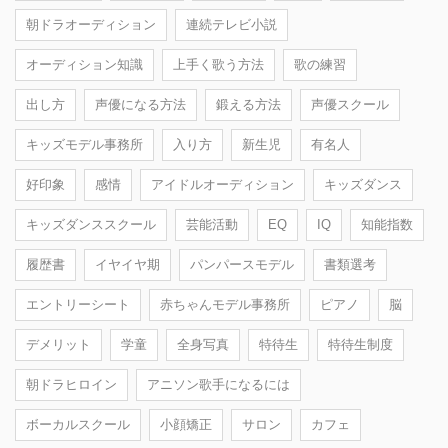
朝ドラオーディション
連続テレビ小説
オーディション知識
上手く歌う方法
歌の練習
出し方
声優になる方法
鍛える方法
声優スクール
キッズモデル事務所
入り方
新生児
有名人
好印象
感情
アイドルオーディション
キッズダンス
キッズダンススクール
芸能活動
EQ
IQ
知能指数
履歴書
イヤイヤ期
パンパースモデル
書類選考
エントリーシート
赤ちゃんモデル事務所
ピアノ
脳
デメリット
学童
全身写真
特待生
特待生制度
朝ドラヒロイン
アニソン歌手になるには
ボーカルスクール
小顔矯正
サロン
カフェ