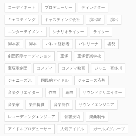
コーディネート
プロデューサー
ディレクター
キャスティング
キャスティング会社
演出家
演出
エンターテイメント
シナリオライター
ライター
脚本家
脚本
バレエ経験者
バレリーナ
姿勢
劇団四季オーディション
宝塚
宝塚音楽学校
宝塚歌劇団
コメディ
コメディ映画
ジャニー喜多川
ジャニーズJr.
国民的アイドル
ジャニーズ応募
音楽クリエイター
作曲
編曲
サウンドクリエイター
音楽家
楽曲提供
音楽制作
サウンドエンジニア
レコーディングエンジニア
音響技術
楽曲制作
アイドルプロデューサー
人気アイドル
ガールズグループ