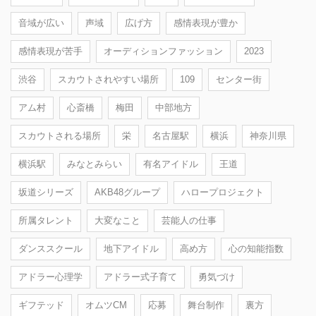
音域が広い
声域
広げ方
感情表現が豊か
感情表現が苦手
オーディションファッション
2023
渋谷
スカウトされやすい場所
109
センター街
アム村
心斎橋
梅田
中部地方
スカウトされる場所
栄
名古屋駅
横浜
神奈川県
横浜駅
みなとみらい
有名アイドル
王道
坂道シリーズ
AKB48グループ
ハロープロジェクト
所属タレント
大変なこと
芸能人の仕事
ダンススクール
地下アイドル
高め方
心の知能指数
アドラー心理学
アドラー式子育て
勇気づけ
ギフテッド
オムツCM
応募
舞台制作
裏方