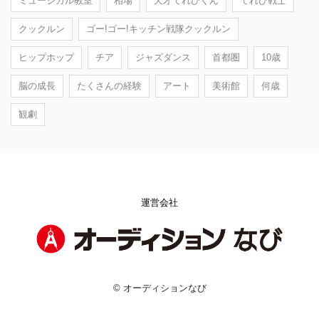
ミュージカル教室
相場
天才てれびくん
てれび戦士
クックルン
ゴー!ゴー!キッチン戦隊クックルン
ヒップホップ
チア
ジャズダンス
首都圏
10歳
脳の成長
たくさんの経験
アート
美術館
何歳
観劇
運営会社
© オーディションなび