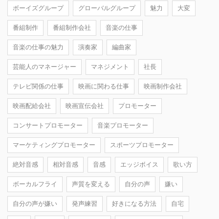
ボーイズグループ
グローバルグループ
魅力
大変
番組制作
番組制作会社
音楽の仕事
音楽の仕事の魅力
演奏家
編曲家
芸能人のマネージャー
マネジメント
社長
テレビ関係の仕事
映画に関わる仕事
映画制作会社
映画配給会社
映画宣伝会社
プロモーター
コンサートプロモーター
音楽プロモーター
マーケティングプロモーター
スポーツプロモーター
絶対音感
相対音感
音感
エッジボイス
歌い方
ボーカルフライ
声質を変える
自分の声
嫌い
自分の声が嫌い
発声練習
好きになる方法
自宅