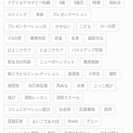
テアトルアカデミー札幌
3歳
3歳児
時期
始める
スイミング
体操
プレゼンテーション
プレゼンテーション力
させない
こども
小一の壁
小1の壁
審査内容
容姿
全身
撮影方法
ひよこクラブ
たまごクラブ
バストアップ写真
新生児の写真
ニューボーンフォト
費用免除
朝ドラヒロインｐ-ディション
放課後
小学生
感性
感受性
自己肯定感
高める
自身
ごっこ遊び
遊び
演技レッスン
演技スクール
コミュニケーション能力
社会性
応募書類
質問
質疑応答
えいごであそぼ
Annie
アニー