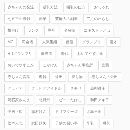
赤ちゃんの発達
断乳方法
断乳の仕方
おしゃれ
七五三の撮影
副業
芸能人の副業
二足のわらじ
格付け
ランク
屋号
名脇役
エキストラとは
MC
司会者
人気番組
優勝
グランプリ
漫才
R-1グランプリ
優勝者
歴代
おいでやす小田
おいでやすこが
こがけん
赤ちゃん事務所
言葉
赤ちゃん言葉
理解
外出
持ち物
赤ちゃんの外出
グラビア
グラビアアイドル
タモリ
黒柳徹子
明石家さんま
北野武
ビートたけし
和田アキ子
中居正広
志村けん
ドリフターズ
北島三郎
松本人志
武田鉄矢
子供の習い事
卒乳
母乳