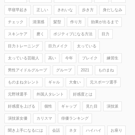
早寝早起き
正しい
きれいな
歩き方
身だしなみ
チェック
清潔感
髪型
作り方
効果が出るまで
スキンケア
磨く
ポジティブになる方法
目力
目力トレーニング
目力メイク
太っている
太っている芸能人
高い
今年
ブレイク
練習生
男性アイドルグループ
グループ
2021
ものまね
ものまねタレント
ギャル
大食い
元スポーツ選手
元野球選手
外国人タレント
好感度とは
好感度を上げる
個性
ギャップ
見た目
演技派
演技派女優
カリスマ
俳優ランキング
聞き上手になるには
会話
ネタ
ハイハイ
お座り