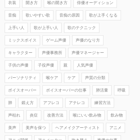
衣装
開き方
喉の開き方
俳優オーディション
音痴
歌いやすい歌
音痴の原因
歌が上手くなる
上手い人
歌が上手い人
歌のテクニック
ミックスボイス
ゲーム声優
声優のなり方
キャラクター
声優事務所
声優マネージャー
子供の声優
子役声優
親
人気声優
パーソナリティ
喉ケア
ケア
声質の分類
ボイスオーバー
ボイスオーバーの仕事
肺活量
呼吸
肺
鍛え方
アフレコ
アテレコ
練習方法
声枯れ
炎症
改善方法
喉にいい飲み物
飲み物
美声
美声を保つ
ヘアメイクアーティスト
アニメ