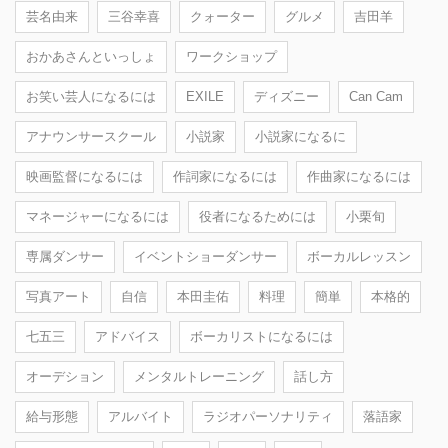
芸名由来
三谷幸喜
クォーター
グルメ
吉田羊
おかあさんといっしょ
ワークショップ
お笑い芸人になるには
EXILE
ディズニー
Can Cam
アナウンサースクール
小説家
小説家になるに
映画監督になるには
作詞家になるには
作曲家になるには
マネージャーになるには
役者になるためには
小栗旬
専属ダンサー
イベントショーダンサー
ボーカルレッスン
写真アート
自信
本田圭佑
料理
簡単
本格的
七五三
アドバイス
ボーカリストになるには
オーデション
メンタルトレーニング
話し方
給与形態
アルバイト
ラジオパーソナリティ
落語家