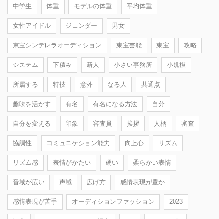
中学生
体重
モデルの体重
平均体重
女性アイドル
ジェンダー
男女
東宝シンデレラオーディション
東宝芸能
東宝
攻略
システム
下積み
新人
小さい事務所
小規模
所属する
特技
意外
なる人
共通点
趣味を活かす
有名
有名になる方法
自分
自分を変える
印象
審査員
挨拶
人柄
審査
協調性
コミュニケション能力
向上心
リズム
リズム感
表情がかたい
硬い
柔らかい表情
音域が広い
声域
広げ方
感情表現が豊か
感情表現が苦手
オーディションファッション
2023