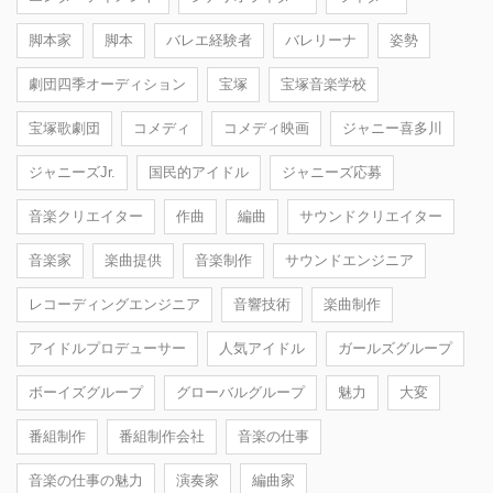
脚本家
脚本
バレエ経験者
バレリーナ
姿勢
劇団四季オーディション
宝塚
宝塚音楽学校
宝塚歌劇団
コメディ
コメディ映画
ジャニー喜多川
ジャニーズJr.
国民的アイドル
ジャニーズ応募
音楽クリエイター
作曲
編曲
サウンドクリエイター
音楽家
楽曲提供
音楽制作
サウンドエンジニア
レコーディングエンジニア
音響技術
楽曲制作
アイドルプロデューサー
人気アイドル
ガールズグループ
ボーイズグループ
グローバルグループ
魅力
大変
番組制作
番組制作会社
音楽の仕事
音楽の仕事の魅力
演奏家
編曲家