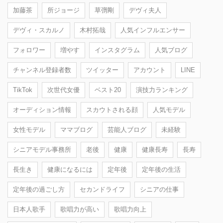
加藤茶
所ジョージ
草彅剛
デヴィ夫人
デヴィ・スカルノ
木村拓哉
人気インフルエンサー
フォロワー
増やす
インスタグラム
人気ブログ
チャンネル登録者数
ツイッター
アカウント
LINE
TikTok
次世代女優
ベスト20
演技力ランキング
オーディション情報
スカウトされる顔
人気モデル
女性モデル
ママブログ
芸能人ブログ
未経験
シニアモデル事務所
老後
健康
健康長寿
長寿
長生き
健康になるには
定年後
定年後の生活
定年後の過ごし方
セカンドライフ
シニアの仕事
日本人歌手
歌唱力が高い
歌唱力向上