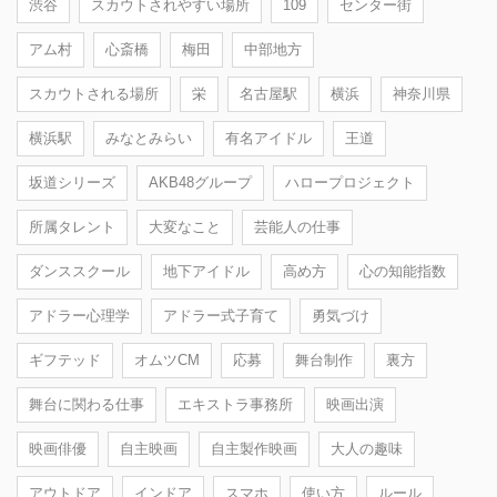
渋谷
スカウトされやすい場所
109
センター街
アム村
心斎橋
梅田
中部地方
スカウトされる場所
栄
名古屋駅
横浜
神奈川県
横浜駅
みなとみらい
有名アイドル
王道
坂道シリーズ
AKB48グループ
ハロープロジェクト
所属タレント
大変なこと
芸能人の仕事
ダンススクール
地下アイドル
高め方
心の知能指数
アドラー心理学
アドラー式子育て
勇気づけ
ギフテッド
オムツCM
応募
舞台制作
裏方
舞台に関わる仕事
エキストラ事務所
映画出演
映画俳優
自主映画
自主製作映画
大人の趣味
アウトドア
インドア
スマホ
使い方
ルール