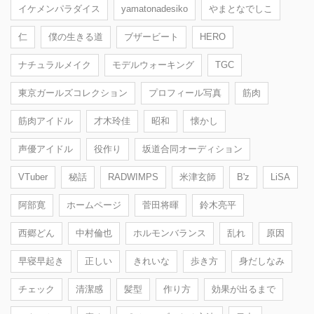
イケメンパラダイス
yamatonadesiko
やまとなでしこ
仁
僕の生きる道
ブザービート
HERO
ナチュラルメイク
モデルウォーキング
TGC
東京ガールズコレクション
プロフィール写真
筋肉
筋肉アイドル
才木玲佳
昭和
懐かし
声優アイドル
役作り
坂道合同オーディション
VTuber
秘話
RADWIMPS
米津玄師
B'z
LiSA
阿部寛
ホームページ
菅田将暉
鈴木亮平
西郷どん
中村倫也
ホルモンバランス
乱れ
原因
早寝早起き
正しい
きれいな
歩き方
身だしなみ
チェック
清潔感
髪型
作り方
効果が出るまで