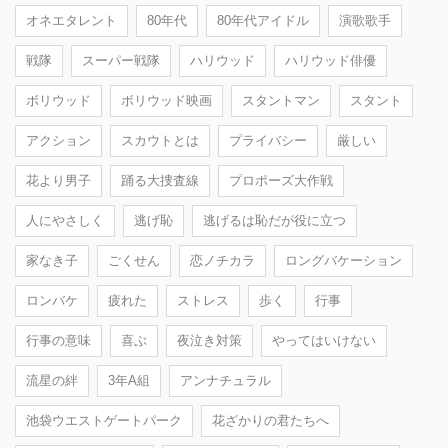
オネエタレント
80年代
80年代アイドル
演歌歌手
戦隊
スーパー戦隊
ハリウッド
ハリウッド俳優
ボリウッド
ボリウッド映画
スタントマン
スタント
アクション
スカウトとは
プライバシー
厳しい
花より男子
踊る大捜査線
プロポーズ大作戦
人にやさしく
逃げ恥
逃げるは恥だが役に立つ
家なき子
ごくせん
恋ノチカラ
ロングバケーション
ロンバケ
疲れた
ストレス
歩く
行事
行事の意味
喜ぶ
夜泣き対策
やってはいけない
流星の絆
3年A組
アンナチュラル
池袋ウエストゲートパーク
花ざかりの君たちへ