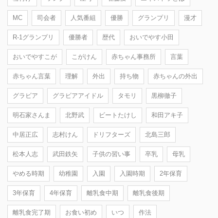
MC
司会者
人気番組
優勝
グランプリ
漫才
R-1グランプリ
優勝者
歴代
おいでやす小田
おいでやすこが
こがけん
赤ちゃん事務所
言葉
赤ちゃん言葉
理解
外出
持ち物
赤ちゃんの外出
グラビア
グラビアアイドル
タモリ
黒柳徹子
明石家さんま
北野武
ビートたけし
和田アキ子
中居正広
志村けん
ドリフターズ
北島三郎
松本人志
武田鉄矢
子供の習い事
卒乳
母乳
やめる時期
幼稚園
入園
入園時期
2年保育
3年保育
4年保育
離乳食中期
離乳食後期
離乳食完了期
お食い初め
いつ
作法