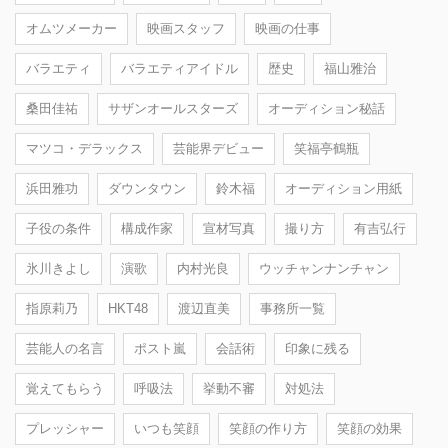
オムツメーカー
映画スタッフ
映画の仕事
バラエティ
バラエティアイドル
歴史
福山雅治
桑田佳祐
サザンオールスターズ
オーディション秘話
マツコ・デラックス
芸能界デビュー
笑福亭鶴瓶
浜田雅功
ダウンタウン
鈴木福
オーディション用紙
子役の条件
構成作家
宣材写真
撮り方
有吉弘行
氷川きよし
演歌
内村光良
ウッチャンナンチャン
指原莉乃
HKT48
渡辺直美
事務所一覧
芸能人の名言
ポスト嵐
会話術
印象に残る
覚えてもらう
呼吸法
挙動不審
対処法
プレッシャー
いつも笑顔
笑顔の作り方
笑顔の効果