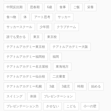
中間反抗期
思春期
6歳
食事
ご飯
栄養
食べ物
体
アート思考
サッカー
サッカースクール
少年団
クラブチーム
誰でも受かる
東京
東京校
テアトルアカデミー東京校
テアトルアカデミー大阪
テアトルアカデミー福岡校
福岡
テアトルアカデミー名古屋校
東海地方
テアトルアカデミー仙台校
二次審査
テアトルアカデミー札幌
3歳
3歳児
時期
始める
スイミング
体操
プレゼンテーション
プレゼンテーション力
させない
こども
小一の壁