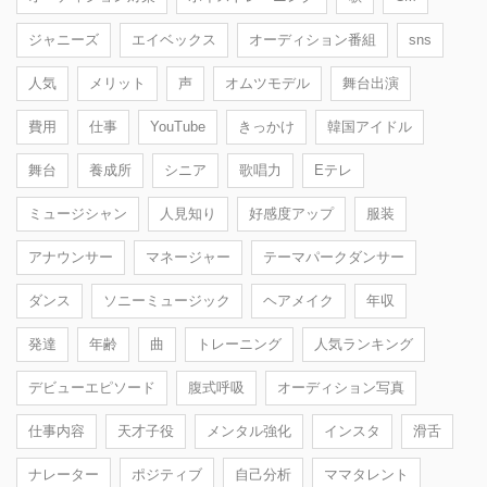
ジャニーズ
エイベックス
オーディション番組
sns
人気
メリット
声
オムツモデル
舞台出演
費用
仕事
YouTube
きっかけ
韓国アイドル
舞台
養成所
シニア
歌唱力
Eテレ
ミュージシャン
人見知り
好感度アップ
服装
アナウンサー
マネージャー
テーマパークダンサー
ダンス
ソニーミュージック
ヘアメイク
年収
発達
年齢
曲
トレーニング
人気ランキング
デビューエピソード
腹式呼吸
オーディション写真
仕事内容
天才子役
メンタル強化
インスタ
滑舌
ナレーター
ポジティブ
自己分析
ママタレント