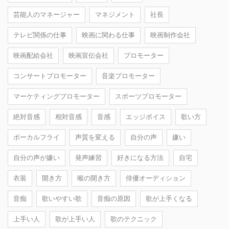
芸能人のマネージャー
マネジメント
社長
テレビ関係の仕事
映画に関わる仕事
映画制作会社
映画配給会社
映画宣伝会社
プロモーター
コンサートプロモーター
音楽プロモーター
マーケティングプロモーター
スポーツプロモーター
絶対音感
相対音感
音感
エッジボイス
歌い方
ボーカルフライ
声質を変える
自分の声
嫌い
自分の声が嫌い
発声練習
好きになる方法
自宅
衣装
開き方
喉の開き方
俳優オーディション
音痴
歌いやすい歌
音痴の原因
歌が上手くなる
上手い人
歌が上手い人
歌のテクニック