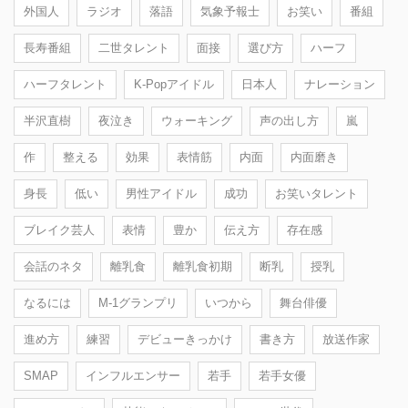
外国人
ラジオ
落語
気象予報士
お笑い
番組
長寿番組
二世タレント
面接
選び方
ハーフ
ハーフタレント
K-Popアイドル
日本人
ナレーション
半沢直樹
夜泣き
ウォーキング
声の出し方
嵐
作
整える
効果
表情筋
内面
内面磨き
身長
低い
男性アイドル
成功
お笑いタレント
ブレイク芸人
表情
豊か
伝え方
存在感
会話のネタ
離乳食
離乳食初期
断乳
授乳
なるには
M-1グランプリ
いつから
舞台俳優
進め方
練習
デビューきっかけ
書き方
放送作家
SMAP
インフルエンサー
若手
若手女優