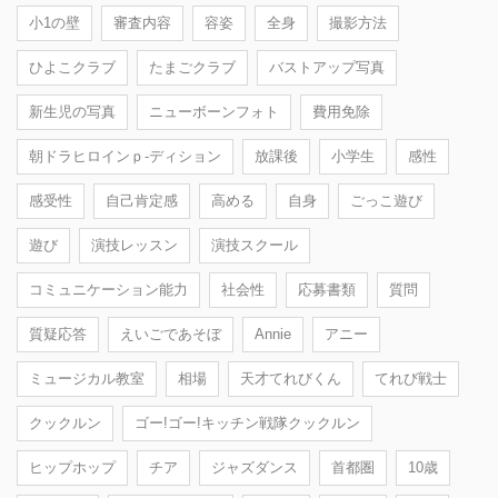
小1の壁
審査内容
容姿
全身
撮影方法
ひよこクラブ
たまごクラブ
バストアップ写真
新生児の写真
ニューボーンフォト
費用免除
朝ドラヒロインｐ-ディション
放課後
小学生
感性
感受性
自己肯定感
高める
自身
ごっこ遊び
遊び
演技レッスン
演技スクール
コミュニケーション能力
社会性
応募書類
質問
質疑応答
えいごであそぼ
Annie
アニー
ミュージカル教室
相場
天才てれびくん
てれび戦士
クックルン
ゴー!ゴー!キッチン戦隊クックルン
ヒップホップ
チア
ジャズダンス
首都圏
10歳