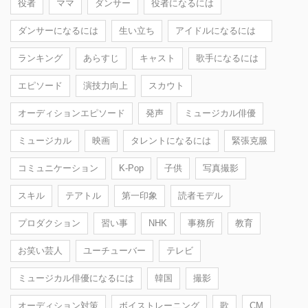
役者
ママ
ダンサー
役者になるには
ダンサーになるには
生い立ち
アイドルになるには
ランキング
あらすじ
キャスト
歌手になるには
エピソード
演技力向上
スカウト
オーディションエピソード
発声
ミュージカル俳優
ミュージカル
映画
タレントになるには
緊張克服
コミュニケーション
K-Pop
子供
写真撮影
スキル
テアトル
第一印象
読者モデル
プロダクション
習い事
NHK
事務所
教育
お笑い芸人
ユーチューバー
テレビ
ミュージカル俳優になるには
韓国
撮影
オーディション対策
ボイストレーニング
歌
CM