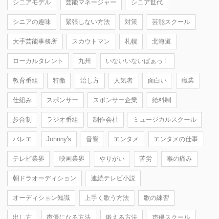
シニアモデル
芸能マネージャー
シニア世代
シニアの趣味
緊張しない方法
対策
芸能スクール
大手芸能事務所
スカウトマン
札幌
北海道
ローカルタレント
九州
いないいないばぁっ！
教育番組
特徴
治し方
人気者
面白い
職業
仕組み
スポンサー
スポンサー企業
給料制
歩合制
ラジオ番組
制作会社
ミュージカルスクール
バレエ
Johnny's
音響
エンタメ
エンタメの仕事
テレビ業界
映画業界
やりがい
苦労
喉の痛み
朝ドラオーディション
連続テレビ小説
オーディション知識
上手く歌う方法
歌の練習
出し方
声優になる方法
鍛える方法
声優スクール