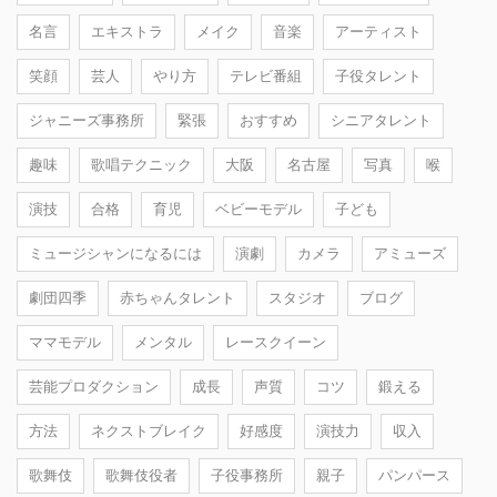
名言
エキストラ
メイク
音楽
アーティスト
笑顔
芸人
やり方
テレビ番組
子役タレント
ジャニーズ事務所
緊張
おすすめ
シニアタレント
趣味
歌唱テクニック
大阪
名古屋
写真
喉
演技
合格
育児
ベビーモデル
子ども
ミュージシャンになるには
演劇
カメラ
アミューズ
劇団四季
赤ちゃんタレント
スタジオ
ブログ
ママモデル
メンタル
レースクイーン
芸能プロダクション
成長
声質
コツ
鍛える
方法
ネクストブレイク
好感度
演技力
収入
歌舞伎
歌舞伎役者
子役事務所
親子
パンパース