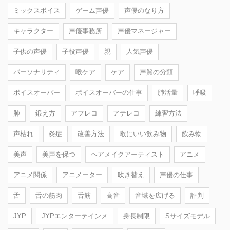
ミックスボイス
ゲーム声優
声優のなり方
キャラクター
声優事務所
声優マネージャー
子供の声優
子役声優
親
人気声優
パーソナリティ
喉ケア
ケア
声質の分類
ボイスオーバー
ボイスオーバーの仕事
肺活量
呼吸
肺
鍛え方
アフレコ
アテレコ
練習方法
声枯れ
炎症
改善方法
喉にいい飲み物
飲み物
美声
美声を保つ
ヘアメイクアーティスト
アニメ
アニメ関係
アニメーター
吹き替え
声優の仕事
舌
舌の筋肉
舌筋
高音
音域を広げる
評判
JYP
JYPエンターテインメ
身長制限
Sサイズモデル