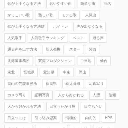
歌が上手くなる方法
歌いやすい曲
簡単な曲
曲名
かっこいい歌
難しい歌
モテる歌
人気曲
歌が上手くなる方法雄
ボイトレ
声が出なくなる
人気歌手
人気歌手ランキング
ベスト
通る声
通る声を出す方法
新人発掘
スター
関西
北海道事務所
芸濃プロダクション
ご当地
仙台
東北
宮城県
愛知県
中京
岡山
岡山の芸能事務所
福岡県
幼児番組
写真写り
カメラ写り
証明写真
人から好かれる
人望
信頼
人から好かれる方法
目立ちたがり屋
目立ちたい
目立つには
引っ込み思案
消極的
内向的
HPS