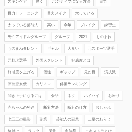
スキンケア
磨く
ポジティブになる方法
目力
目力トレーニング
目力メイク
太っている
太っている芸能人
高い
今年
ブレイク
練習生
男性アイドルグループ
グループ
2021
ものまね
ものまねタレント
ギャル
大食い
元スポーツ選手
元野球選手
外国人タレント
好感度とは
好感度を上げる
個性
ギャップ
見た目
演技派
演技派女優
カリスマ
俳優ランキング
聞き上手になるには
会話
ネタ
ハイハイ
お座り
赤ちゃんの発達
断乳方法
断乳の仕方
おしゃれ
七五三の撮影
副業
芸能人の副業
二足のわらじ
格付け
ランク
屋号
名脇役
エキストラとは