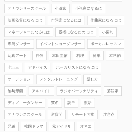
アナウンサースクール
小説家
小説家になるに
映画監督になるには
作詞家になるには
作曲家になるには
マネージャーになるには
役者になるためには
小栗旬
専属ダンサー
イベントショーダンサー
ボーカルレッスン
写真アート
自信
本田圭佑
料理
簡単
本格的
七五三
アドバイス
ボーカリストになるには
オーデション
メンタルトレーニング
話し方
給与形態
アルバイト
ラジオパーソナリティ
落語家
ディズニーダンサー
芸名
読モ
復活
アナウンススクール
逆質問
リモート面接
注意点
兄弟
韓国ドラマ
元アイドル
オネエ