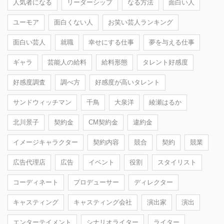
人気者になる
リーダーシップ
なる方法
面白い人
ユーモア
面白くない人
お笑い芸人ランキング
面白い芸人
就職
幸せにする仕事
夢を与える仕事
ギャラ
芸能人の給料
給料形態
タレント好感度
好感度調査
調べ方
好感度が高いタレント
サンドウィッチマン
千鳥
大泉洋
綾瀬はるか
北川景子
契約金
CM契約金
違約金
イメージキャラクター
契約内容
競合
契約
競業
広告代理店
広告
イベント
役割
スタイリスト
コーディネート
プロデューサー
ディレクター
キャスティング
キャスティング会社
演出家
演出
エンターテイメント
シナリオライター
ライター