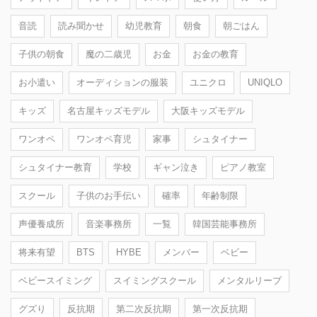
音読
読み聞かせ
幼児教育
朝食
朝ごはん
子供の朝食
魔の二歳児
お金
お金の教育
お小遣い
オーディションの服装
ユニクロ
UNIQLO
キッズ
名古屋キッズモデル
大阪キッズモデル
ワンオペ
ワンオペ育児
家事
シュタイナー
シュタイナー教育
学校
ギャン泣き
ピアノ教室
スクール
子供のお手伝い
確率
年齢制限
声優養成所
音楽事務所
一覧
韓国芸能事務所
将来有望
BTS
HYBE
メンバー
ベビー
ベビースイミング
スイミングスクール
メンタルリープ
グズり
反抗期
第二次反抗期
第一次反抗期