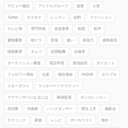
デビュー秘話
アイドルグループ
改善
人前
Twitter
カラオケ
レッスン
給料
ファッション
テレビ局
専門学校
音楽業界
歌唱
歌声
書類審査
朝ドラ
音域
違い
表現力
感情表現
情操教育
オムツ
志望動機
合格率
オーディション審査
英語学習
新垣結衣
ダイエット
フォロワー増加
出産
桐谷美鈴
AKB48
ホリプロ
スターダスト
ラジオパーソナリティー
アナウンサーになるには
映画監督
ダンスレッスン
作詞家
作曲家
バックダンサー
聞き上手
撮影会
テクニック
家族
レシピ
ボーカリスト
海外