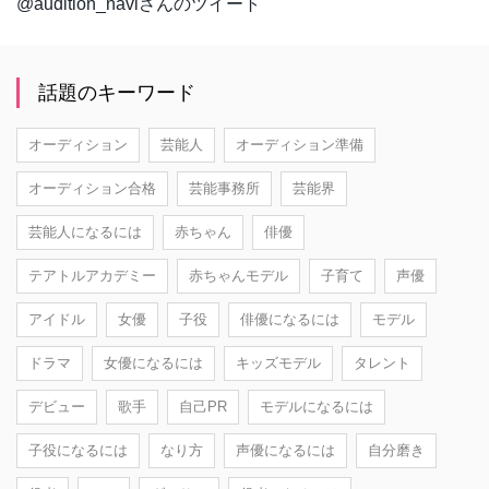
@audition_naviさんのツイート
話題のキーワード
オーディション
芸能人
オーディション準備
オーディション合格
芸能事務所
芸能界
芸能人になるには
赤ちゃん
俳優
テアトルアカデミー
赤ちゃんモデル
子育て
声優
アイドル
女優
子役
俳優になるには
モデル
ドラマ
女優になるには
キッズモデル
タレント
デビュー
歌手
自己PR
モデルになるには
子役になるには
なり方
声優になるには
自分磨き