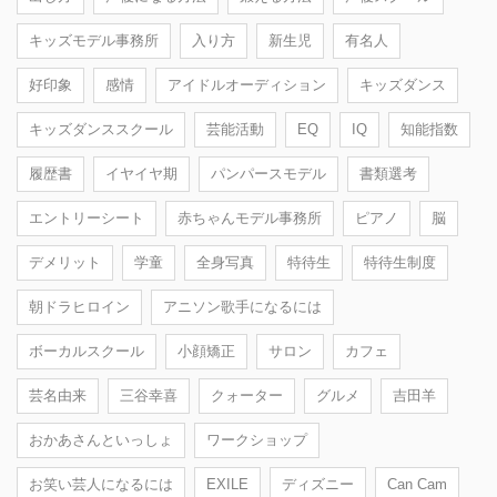
キッズモデル事務所
入り方
新生児
有名人
好印象
感情
アイドルオーディション
キッズダンス
キッズダンススクール
芸能活動
EQ
IQ
知能指数
履歴書
イヤイヤ期
パンパースモデル
書類選考
エントリーシート
赤ちゃんモデル事務所
ピアノ
脳
デメリット
学童
全身写真
特待生
特待生制度
朝ドラヒロイン
アニソン歌手になるには
ボーカルスクール
小顔矯正
サロン
カフェ
芸名由来
三谷幸喜
クォーター
グルメ
吉田羊
おかあさんといっしょ
ワークショップ
お笑い芸人になるには
EXILE
ディズニー
Can Cam