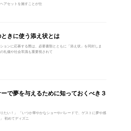
ヘアセットを施すことが仕
のときに使う添え状とは
ションに応募する際は、必要書類とともに「添え状」を同封しま
の礼儀や社会常識も重要視されて
サーで夢を与えるために知っておくべき３
りたい！」 「いつか華やかなショーやパレードで、ゲストに夢や感
」 初めてディズニ