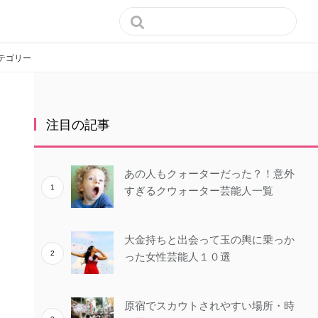

テゴリー
注目の記事
あの人もクォーターだった？！意外
すぎるクウォーター芸能人一覧
大金持ちと出会って玉の輿に乗っか
った女性芸能人１０選
原宿でスカウトされやすい場所・時