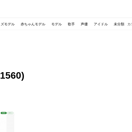
ッズモデル
赤ちゃんモデル
モデル
歌手
声優
アイドル
未分類
カ
560)