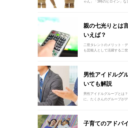
ゃん」「3時のヒロイン」な
親の七光りとは
いえば？
二世タレントのメリット・デ
も芸能人として活躍する二世
男性アイドルグル
いても解説
男性アイドルグループとは？
に、たくさんのグループがデ
子育てのアドバ