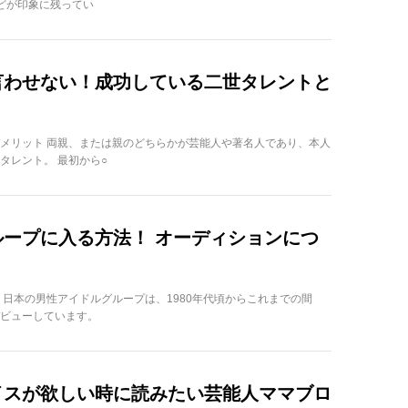
どが印象に残ってい
言わせない！成功している二世タレントと
メリット 両親、または親のどちらかが芸能人や著名人であり、本人
タレント。 最初から○
ープに入る方法！ オーディションにつ
 日本の男性アイドルグループは、1980年代頃からこれまでの間
ビューしています。
イスが欲しい時に読みたい芸能人ママブロ