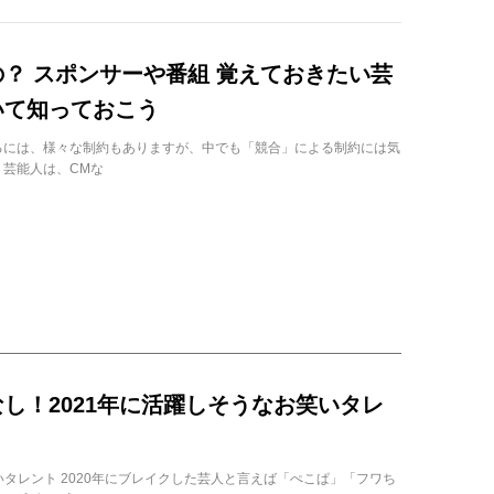
？ スポンサーや番組 覚えておきたい芸
いて知っておこう
るには、様々な制約もありますが、中でも「競合」による制約には気
 芸能人は、CMな
し！2021年に活躍しそうなお笑いタレ
いタレント 2020年にブレイクした芸人と言えば「ぺこぱ」「フワち