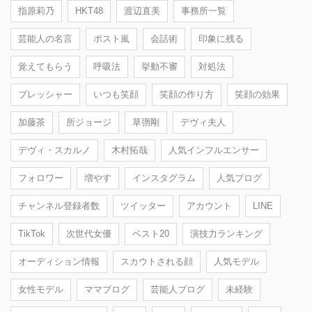
指原莉乃
HKT48
渡辺直美
事務所一覧
芸能人の名言
ポスト嵐
会話術
印象に残る
覚えてもらう
呼吸法
挙動不審
対処法
プレッシャー
いつも笑顔
笑顔の作り方
笑顔の効果
加藤茶
所ジョージ
草彅剛
デヴィ夫人
デヴィ・スカルノ
木村拓哉
人気インフルエンサー
フォロワー
増やす
インスタグラム
人気ブログ
チャンネル登録者数
ツイッター
アカウント
LINE
TikTok
次世代女優
ベスト20
演技力ランキング
オーディション情報
スカウトされる顔
人気モデル
女性モデル
ママブログ
芸能人ブログ
未経験