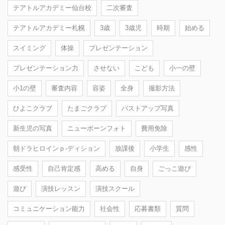
テアトルアカデミー仙台校
二次審査
テアトルアカデミー札幌
3歳
3歳児
時期
始める
スイミング
体操
プレゼンテーション
プレゼンテーション力
させない
こども
小一の壁
小1の壁
審査内容
容姿
全身
撮影方法
ひよこクラブ
たまごクラブ
バストアップ写真
新生児の写真
ニューボーンフォト
費用免除
朝ドラヒロインｐ-ディション
放課後
小学生
感性
感受性
自己肯定感
高める
自身
ごっこ遊び
遊び
演技レッスン
演技スクール
コミュニケーション能力
社会性
応募書類
質問