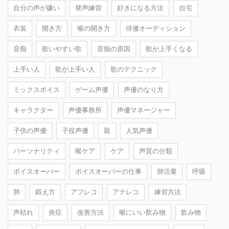
自分の声が嫌い
発声練習
好きになる方法
自宅
衣装
開き方
喉の開き方
俳優オーディション
音痴
歌いやすい歌
音痴の原因
歌が上手くなる
上手い人
歌が上手い人
歌のテクニック
ミックスボイス
ゲーム声優
声優のなり方
キャラクター
声優事務所
声優マネージャー
子供の声優
子役声優
親
人気声優
パーソナリティ
喉ケア
ケア
声質の分類
ボイスオーバー
ボイスオーバーの仕事
肺活量
呼吸
肺
鍛え方
アフレコ
アテレコ
練習方法
声枯れ
炎症
改善方法
喉にいい飲み物
飲み物