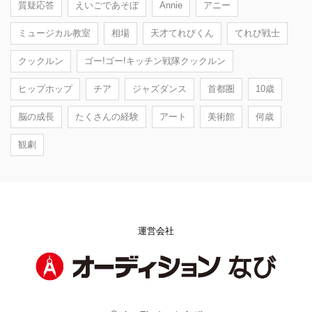
質疑応答
えいごであそぼ
Annie
アニー
ミュージカル教室
相場
天才てれびくん
てれび戦士
クックルン
ゴー!ゴー!キッチン戦隊クックルン
ヒップホップ
チア
ジャズダンス
首都圏
10歳
脳の成長
たくさんの経験
アート
美術館
何歳
観劇
運営会社