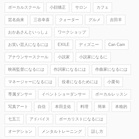
ボーカルスクール
小顔矯正
サロン
カフェ
芸名由来
三谷幸喜
クォーター
グルメ
吉田羊
おかあさんといっしょ
ワークショップ
お笑い芸人になるには
EXILE
ディズニー
Can Cam
アナウンサースクール
小説家
小説家になるに
映画監督になるには
作詞家になるには
作曲家になるには
マネージャーになるには
役者になるためには
小栗旬
専属ダンサー
イベントショーダンサー
ボーカルレッスン
写真アート
自信
本田圭佑
料理
簡単
本格的
七五三
アドバイス
ボーカリストになるには
オーデション
メンタルトレーニング
話し方