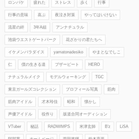
ロンバケ
疲れた
ストレス
歩く
行事
行事の意味
喜ぶ
夜泣き対策
やってはいけない
流星の絆
3年A組
アンナチュラル
池袋ウエストゲートパーク
花ざかりの君たちへ
イケメンパラダイス
yamatonadesiko
やまとなでしこ
仁
僕の生きる道
ブザービート
HERO
ナチュラルメイク
モデルウォーキング
TGC
東京ガールズコレクション
プロフィール写真
筋肉
筋肉アイドル
才木玲佳
昭和
懐かし
声優アイドル
役作り
坂道合同オーディション
VTuber
秘話
RADWIMPS
米津玄師
B'z
LiSA
阿部寛
ホームページ
菅田将暉
鈴木亮平