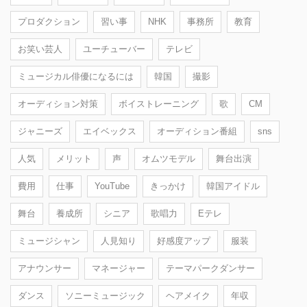
プロダクション
習い事
NHK
事務所
教育
お笑い芸人
ユーチューバー
テレビ
ミュージカル俳優になるには
韓国
撮影
オーディション対策
ボイストレーニング
歌
CM
ジャニーズ
エイベックス
オーディション番組
sns
人気
メリット
声
オムツモデル
舞台出演
費用
仕事
YouTube
きっかけ
韓国アイドル
舞台
養成所
シニア
歌唱力
Eテレ
ミュージシャン
人見知り
好感度アップ
服装
アナウンサー
マネージャー
テーマパークダンサー
ダンス
ソニーミュージック
ヘアメイク
年収