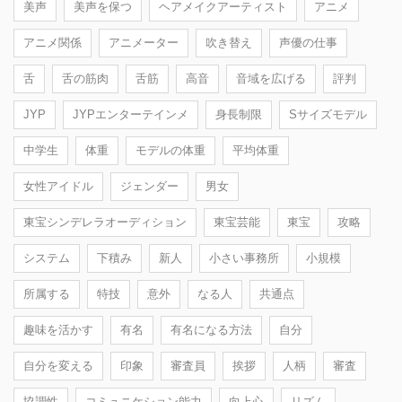
美声
美声を保つ
ヘアメイクアーティスト
アニメ
アニメ関係
アニメーター
吹き替え
声優の仕事
舌
舌の筋肉
舌筋
高音
音域を広げる
評判
JYP
JYPエンターテインメ
身長制限
Sサイズモデル
中学生
体重
モデルの体重
平均体重
女性アイドル
ジェンダー
男女
東宝シンデレラオーディション
東宝芸能
東宝
攻略
システム
下積み
新人
小さい事務所
小規模
所属する
特技
意外
なる人
共通点
趣味を活かす
有名
有名になる方法
自分
自分を変える
印象
審査員
挨拶
人柄
審査
協調性
コミュニケション能力
向上心
リズム