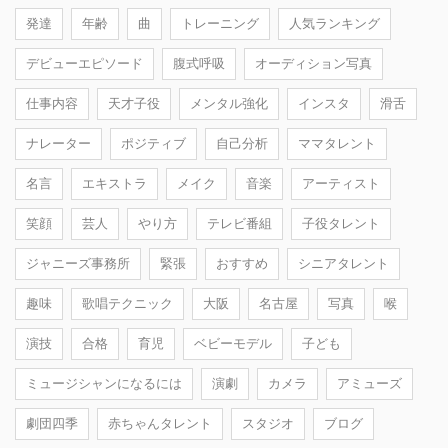
発達
年齢
曲
トレーニング
人気ランキング
デビューエピソード
腹式呼吸
オーディション写真
仕事内容
天才子役
メンタル強化
インスタ
滑舌
ナレーター
ポジティブ
自己分析
ママタレント
名言
エキストラ
メイク
音楽
アーティスト
笑顔
芸人
やり方
テレビ番組
子役タレント
ジャニーズ事務所
緊張
おすすめ
シニアタレント
趣味
歌唱テクニック
大阪
名古屋
写真
喉
演技
合格
育児
ベビーモデル
子ども
ミュージシャンになるには
演劇
カメラ
アミューズ
劇団四季
赤ちゃんタレント
スタジオ
ブログ