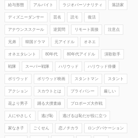
給与形態
アルバイト
ラジオパーソナリティ
落語家
ディズニーダンサー
芸名
読モ
復活
アナウンススクール
逆質問
リモート面接
注意点
兄弟
韓国ドラマ
元アイドル
オネエ
オネエタレント
80年代
80年代アイドル
演歌歌手
戦隊
スーパー戦隊
ハリウッド
ハリウッド俳優
ボリウッド
ボリウッド映画
スタントマン
スタント
アクション
スカウトとは
プライバシー
厳しい
花より男子
踊る大捜査線
プロポーズ大作戦
人にやさしく
逃げ恥
逃げるは恥だが役に立つ
家なき子
ごくせん
恋ノチカラ
ロングバケーション