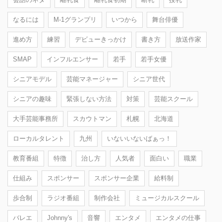
なるには
M-1グランプリ
いつから
舞台俳優
進め方
練習
デビューきっかけ
書き方
放送作家
SMAP
インフルエンサー
若手
若手女優
シニアモデル
芸能マネージャー
シニア世代
シニアの趣味
緊張しない方法
対策
芸能スクール
大手芸能事務所
スカウトマン
札幌
北海道
ローカルタレント
九州
いないいないばぁっ！
教育番組
特徴
治し方
人気者
面白い
職業
仕組み
スポンサー
スポンサー企業
給料制
歩合制
ラジオ番組
制作会社
ミュージカルスクール
バレエ
Johnny's
音響
エンタメ
エンタメの仕事