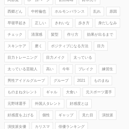
西郷どん
中村倫也
ホルモンバランス
乱れ
原因
早寝早起き
正しい
きれいな
歩き方
身だしなみ
チェック
清潔感
髪型
作り方
効果が出るまで
スキンケア
磨く
ポジティブになる方法
目力
目力トレーニング
目力メイク
太っている
太っている芸能人
高い
今年
ブレイク
練習生
男性アイドルグループ
グループ
2021
ものまね
ものまねタレント
ギャル
大食い
元スポーツ選手
元野球選手
外国人タレント
好感度とは
好感度を上げる
個性
ギャップ
見た目
演技派
演技派女優
カリスマ
俳優ランキング