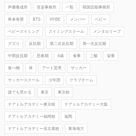
声優養成所
音楽事務所
一覧
韓国芸能事務所
将来有望
BTS
HYBE
メンバー
ベビー
ベビースイミング
スイミングスクール
メンタルリープ
グズり
反抗期
第二次反抗期
第一次反抗期
中間反抗期
思春期
6歳
食事
ご飯
栄養
食べ物
体
アート思考
サッカー
サッカースクール
少年団
クラブチーム
誰でも受かる
東京
東京校
テアトルアカデミー東京校
テアトルアカデミー大阪
テアトルアカデミー福岡校
福岡
テアトルアカデミー名古屋校
東海地方