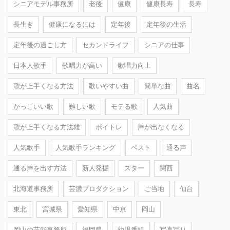
シニアモデル事務所
老後
健康
健康長寿
長寿
長生き
健康になるには
定年後
定年後の生活
定年後の過ごし方
セカンドライフ
シニアの仕事
日本人歌手
歌唱力が高い
歌唱力向上
歌が上手くなる方法
歌いやすい曲
簡単な曲
曲名
かっこいい歌
難しい歌
モテる歌
人気曲
歌が上手くなる方法雄
ボイトレ
声が出なくなる
人気歌手
人気歌手ランキング
ベスト
通る声
通る声を出す方法
新人発掘
スター
関西
北海道事務所
芸濃プロダクション
ご当地
仙台
東北
宮城県
愛知県
中京
岡山
岡山の芸能事務所
福岡県
幼児番組
写真写り