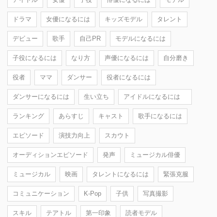
ドラマ
女優になるには
キッズモデル
タレント
デビュー
歌手
自己PR
モデルになるには
子役になるには
なり方
声優になるには
自分磨き
役者
ママ
ダンサー
役者になるには
ダンサーになるには
生い立ち
アイドルになるには
ランキング
あらすじ
キャスト
歌手になるには
エピソード
演技力向上
スカウト
オーディションエピソード
発声
ミュージカル俳優
ミュージカル
映画
タレントになるには
緊張克服
コミュニケーション
K-Pop
子供
写真撮影
スキル
テアトル
第一印象
読者モデル