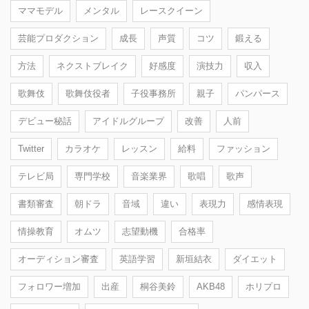
ママモデル
メンタル
レースクイーン
芸能プロダクション
成長
声質
コツ
鍛える
方法
ネクストブレイク
好感度
演技力
収入
歌舞伎
歌舞伎役者
子役事務所
親子
パンパース
デビュー秘話
アイドルグループ
改善
人前
Twitter
カラオケ
レッスン
給料
ファッション
テレビ局
専門学校
音楽業界
歌唱
歌声
書類審査
朝ドラ
音域
違い
表現力
感情表現
情操教育
オムツ
志望動機
合格率
オーディション審査
英語学習
新垣結衣
ダイエット
フォロワー増加
出産
桐谷美鈴
AKB48
ホリプロ