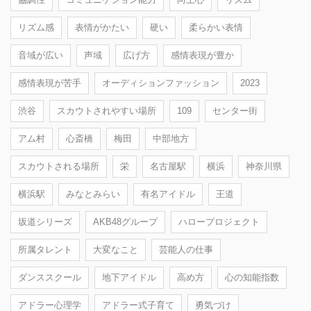
リズム感
表情がかたい
硬い
柔らかい表情
音域が広い
声域
広げ方
感情表現が豊か
感情表現が苦手
オーディションファッション
2023
渋谷
スカウトされやすい場所
109
センター街
アム村
心斎橋
梅田
中部地方
スカウトされる場所
栄
名古屋駅
横浜
神奈川県
横浜駅
みなとみらい
有名アイドル
王道
坂道シリーズ
AKB48グループ
ハロープロジェクト
所属タレント
大変なこと
芸能人の仕事
ダンススクール
地下アイドル
高め方
心の知能指数
アドラー心理学
アドラー式子育て
勇気づけ