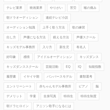
テレビ業界
映画業界
やりがい
苦労
喉の痛み
朝ドラオーディション
連続テレビ小説
オーディション知識
上手く歌う方法
歌の練習
出し方
声優になる方法
鍛える方法
声優スクール
キッズモデル事務所
入り方
新生児
有名人
好印象
感情
アイドルオーディション
キッズダンス
キッズダンススクール
芸能活動
EQ
IQ
知能指数
履歴書
イヤイヤ期
パンパースモデル
書類選考
エントリーシート
赤ちゃんモデル事務所
ピアノ
脳
デメリット
学童
全身写真
特待生
特待生制度
朝ドラヒロイン
アニソン歌手になるには