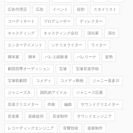
広告代理店
広告
イベント
役割
スタイリスト
コーディネート
プロデューサー
ディレクター
キャスティング
キャスティング会社
演出家
演出
エンターテイメント
シナリオライター
ライター
脚本家
脚本
バレエ経験者
バレリーナ
姿勢
劇団四季オーディション
宝塚
宝塚音楽学校
宝塚歌劇団
コメディ
コメディ映画
ジャニー喜多川
ジャニーズJr.
国民的アイドル
ジャニーズ応募
音楽クリエイター
作曲
編曲
サウンドクリエイター
音楽家
楽曲提供
音楽制作
サウンドエンジニア
レコーディングエンジニア
音響技術
楽曲制作