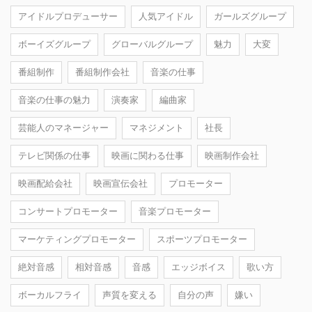
アイドルプロデューサー
人気アイドル
ガールズグループ
ボーイズグループ
グローバルグループ
魅力
大変
番組制作
番組制作会社
音楽の仕事
音楽の仕事の魅力
演奏家
編曲家
芸能人のマネージャー
マネジメント
社長
テレビ関係の仕事
映画に関わる仕事
映画制作会社
映画配給会社
映画宣伝会社
プロモーター
コンサートプロモーター
音楽プロモーター
マーケティングプロモーター
スポーツプロモーター
絶対音感
相対音感
音感
エッジボイス
歌い方
ボーカルフライ
声質を変える
自分の声
嫌い