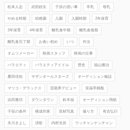
松本人志
武田鉄矢
子供の習い事
卒乳
母乳
やめる時期
幼稚園
入園
入園時期
2年保育
3年保育
4年保育
離乳食中期
離乳食後期
離乳食完了期
お食い初め
いつ
作法
オムツメーカー
映画スタッフ
映画の仕事
バラエティ
バラエティアイドル
歴史
福山雅治
桑田佳祐
サザンオールスターズ
オーディション秘話
マツコ・デラックス
芸能界デビュー
笑福亭鶴瓶
浜田雅功
ダウンタウン
鈴木福
オーディション用紙
子役の条件
構成作家
宣材写真
撮り方
有吉弘行
氷川きよし
演歌
内村光良
ウッチャンナンチャン