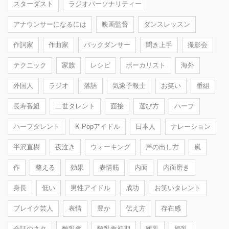
スターダスト
ラジオパーソナリティー
アナウンサーになるには
映画監督
ダンスレッスン
作詞家
作曲家
バックダンサー
聞き上手
撮影会
テクニック
家族
レシピ
ボーカリスト
海外
外国人
ラジオ
落語
気象予報士
お笑い
番組
長寿番組
二世タレント
面接
選び方
ハーフ
ハーフタレント
K-Popアイドル
日本人
ナレーション
半沢直樹
夜泣き
ウォーキング
声の出し方
嵐
作
整える
効果
表情筋
内面
内面磨き
身長
低い
男性アイドル
成功
お笑いタレント
ブレイク芸人
表情
豊か
伝え方
存在感
会話のネタ
離乳食
離乳食初期
断乳
授乳