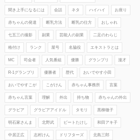
聞き上手になるには
会話
ネタ
ハイハイ
お座り
赤ちゃんの発達
断乳方法
断乳の仕方
おしゃれ
七五三の撮影
副業
芸能人の副業
二足のわらじ
格付け
ランク
屋号
名脇役
エキストラとは
MC
司会者
人気番組
優勝
グランプリ
漫才
R-1グランプリ
優勝者
歴代
おいでやす小田
おいでやすこが
こがけん
赤ちゃん事務所
言葉
赤ちゃん言葉
理解
外出
持ち物
赤ちゃんの外出
グラビア
グラビアアイドル
タモリ
黒柳徹子
明石家さんま
北野武
ビートたけし
和田アキ子
中居正広
志村けん
ドリフターズ
北島三郎