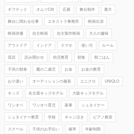
ギフテッド
オムツCM
応募
舞台制作
裏方
舞台に関わる仕事
エキストラ事務所
映画出演
映画俳優
自主映画
自主製作映画
大人の趣味
アウトドア
インドア
スマホ
使い方
ルール
音読
読み聞かせ
幼児教育
朝食
朝ごはん
子供の朝食
魔の二歳児
お金
お金の教育
お小遣い
オーディションの服装
ユニクロ
UNIQLO
キッズ
名古屋キッズモデル
大阪キッズモデル
ワンオペ
ワンオペ育児
家事
シュタイナー
シュタイナー教育
学校
ギャン泣き
ピアノ教室
スクール
子供のお手伝い
確率
年齢制限