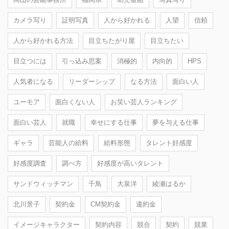
カメラ写り
証明写真
人から好かれる
人望
信頼
人から好かれる方法
目立ちたがり屋
目立ちたい
目立つには
引っ込み思案
消極的
内向的
HPS
人気者になる
リーダーシップ
なる方法
面白い人
ユーモア
面白くない人
お笑い芸人ランキング
面白い芸人
就職
幸せにする仕事
夢を与える仕事
ギャラ
芸能人の給料
給料形態
タレント好感度
好感度調査
調べ方
好感度が高いタレント
サンドウィッチマン
千鳥
大泉洋
綾瀬はるか
北川景子
契約金
CM契約金
違約金
イメージキャラクター
契約内容
競合
契約
競業