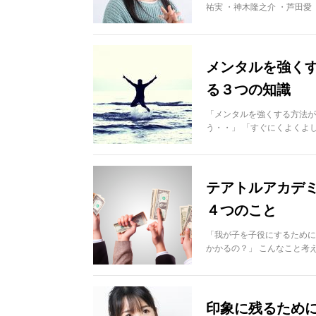
祐実 ・神木隆之介 ・芦田愛
メンタルを強く
る３つの知識
「メンタルを強くする方法が
う・・」 「すぐにくよくよ
テアトルアカデ
４つのこと
「我が子を子役にするために
かかるの？」 こんなこと考
印象に残るために