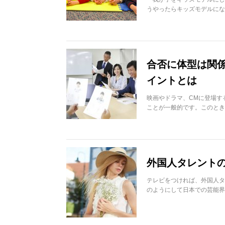
うやったらキッズモデルにな
合否に体型は関
イントとは
映画やドラマ、CMに登場す
ことが一般的です。このとき
外国人タレント
テレビをつければ、外国人タ
のようにして日本での芸能界