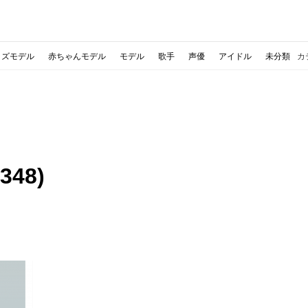
ッズモデル
赤ちゃんモデル
モデル
歌手
声優
アイドル
未分類
カ
48)