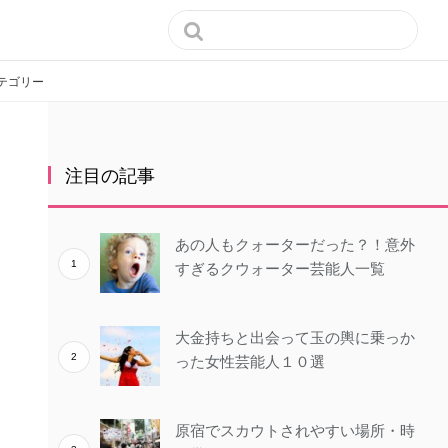

テゴリー
注目の記事
あの人もクォーターだった？！意外
すぎるクウォーター芸能人一覧
大金持ちと出会って玉の輿に乗っか
った女性芸能人１０選
原宿でスカウトされやすい場所・時