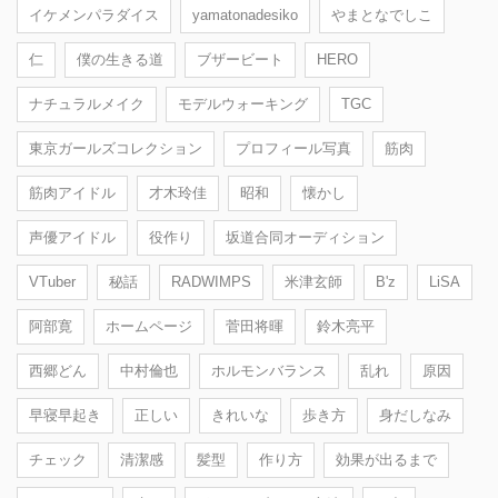
イケメンパラダイス
yamatonadesiko
やまとなでしこ
仁
僕の生きる道
ブザービート
HERO
ナチュラルメイク
モデルウォーキング
TGC
東京ガールズコレクション
プロフィール写真
筋肉
筋肉アイドル
才木玲佳
昭和
懐かし
声優アイドル
役作り
坂道合同オーディション
VTuber
秘話
RADWIMPS
米津玄師
B'z
LiSA
阿部寛
ホームページ
菅田将暉
鈴木亮平
西郷どん
中村倫也
ホルモンバランス
乱れ
原因
早寝早起き
正しい
きれいな
歩き方
身だしなみ
チェック
清潔感
髪型
作り方
効果が出るまで