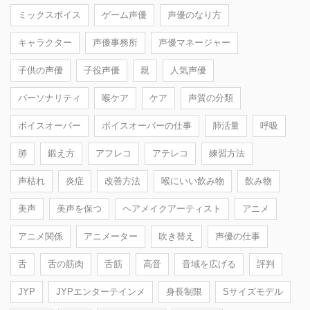
ミックスボイス
ゲーム声優
声優のなり方
キャラクター
声優事務所
声優マネージャー
子供の声優
子役声優
親
人気声優
パーソナリティ
喉ケア
ケア
声質の分類
ボイスオーバー
ボイスオーバーの仕事
肺活量
呼吸
肺
鍛え方
アフレコ
アテレコ
練習方法
声枯れ
炎症
改善方法
喉にいい飲み物
飲み物
美声
美声を保つ
ヘアメイクアーティスト
アニメ
アニメ関係
アニメーター
吹き替え
声優の仕事
舌
舌の筋肉
舌筋
高音
音域を広げる
評判
JYP
JYPエンターテインメ
身長制限
Sサイズモデル