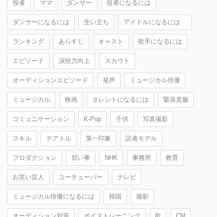
役者
ママ
ダンサー
役者になるには
ダンサーになるには
生い立ち
アイドルになるには
ランキング
あらすじ
キャスト
歌手になるには
エピソード
演技力向上
スカウト
オーディションエピソード
発声
ミュージカル俳優
ミュージカル
映画
タレントになるには
緊張克服
コミュニケーション
K-Pop
子供
写真撮影
スキル
テアトル
第一印象
読者モデル
プロダクション
習い事
NHK
事務所
教育
お笑い芸人
ユーチューバー
テレビ
ミュージカル俳優になるには
韓国
撮影
オーディション対策
ボイストレーニング
歌
CM