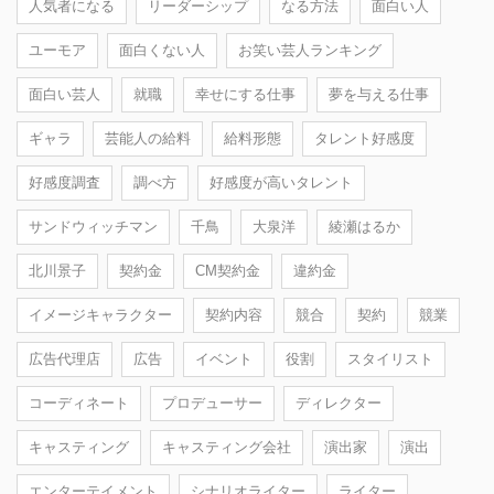
人気者になる
リーダーシップ
なる方法
面白い人
ユーモア
面白くない人
お笑い芸人ランキング
面白い芸人
就職
幸せにする仕事
夢を与える仕事
ギャラ
芸能人の給料
給料形態
タレント好感度
好感度調査
調べ方
好感度が高いタレント
サンドウィッチマン
千鳥
大泉洋
綾瀬はるか
北川景子
契約金
CM契約金
違約金
イメージキャラクター
契約内容
競合
契約
競業
広告代理店
広告
イベント
役割
スタイリスト
コーディネート
プロデューサー
ディレクター
キャスティング
キャスティング会社
演出家
演出
エンターテイメント
シナリオライター
ライター