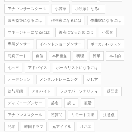
アナウンサースクール
小説家
小説家になるに
映画監督になるには
作詞家になるには
作曲家になるには
マネージャーになるには
役者になるためには
小栗旬
専属ダンサー
イベントショーダンサー
ボーカルレッスン
写真アート
自信
本田圭佑
料理
簡単
本格的
七五三
アドバイス
ボーカリストになるには
オーデション
メンタルトレーニング
話し方
給与形態
アルバイト
ラジオパーソナリティ
落語家
ディズニーダンサー
芸名
読モ
復活
アナウンススクール
逆質問
リモート面接
注意点
兄弟
韓国ドラマ
元アイドル
オネエ