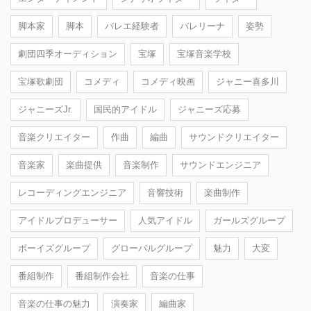
脚本家
脚本
バレエ経験者
バレリーナ
姿勢
劇団四季オーディション
宝塚
宝塚音楽学校
宝塚歌劇団
コメディ
コメディ映画
ジャニー喜多川
ジャニーズJr.
国民的アイドル
ジャニーズ応募
音楽クリエイター
作曲
編曲
サウンドクリエイター
音楽家
楽曲提供
音楽制作
サウンドエンジニア
レコーディングエンジニア
音響技術
楽曲制作
アイドルプロデューサー
人気アイドル
ガールズグループ
ボーイズグループ
グローバルグループ
魅力
大変
番組制作
番組制作会社
音楽の仕事
音楽の仕事の魅力
演奏家
編曲家