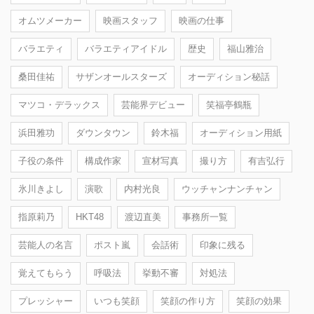
オムツメーカー
映画スタッフ
映画の仕事
バラエティ
バラエティアイドル
歴史
福山雅治
桑田佳祐
サザンオールスターズ
オーディション秘話
マツコ・デラックス
芸能界デビュー
笑福亭鶴瓶
浜田雅功
ダウンタウン
鈴木福
オーディション用紙
子役の条件
構成作家
宣材写真
撮り方
有吉弘行
氷川きよし
演歌
内村光良
ウッチャンナンチャン
指原莉乃
HKT48
渡辺直美
事務所一覧
芸能人の名言
ポスト嵐
会話術
印象に残る
覚えてもらう
呼吸法
挙動不審
対処法
プレッシャー
いつも笑顔
笑顔の作り方
笑顔の効果