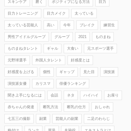
スキンケア
磨く
ポジティブになる方法
目力
目力トレーニング
目力メイク
太っている
太っている芸能人
高い
今年
ブレイク
練習生
男性アイドルグループ
グループ
2021
ものまね
ものまねタレント
ギャル
大食い
元スポーツ選手
元野球選手
外国人タレント
好感度とは
好感度を上げる
個性
ギャップ
見た目
演技派
演技派女優
カリスマ
俳優ランキング
聞き上手になるには
会話
ネタ
ハイハイ
お座り
赤ちゃんの発達
断乳方法
断乳の仕方
おしゃれ
七五三の撮影
副業
芸能人の副業
二足のわらじ
格付け
ランク
屋号
名脇役
エキストラとは