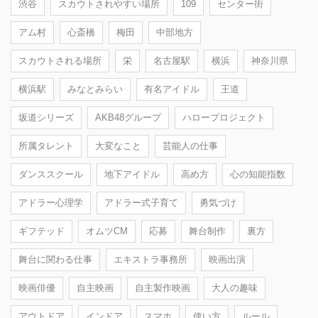
渋谷
スカウトされやすい場所
109
センター街
アム村
心斎橋
梅田
中部地方
スカウトされる場所
栄
名古屋駅
横浜
神奈川県
横浜駅
みなとみらい
有名アイドル
王道
坂道シリーズ
AKB48グループ
ハロープロジェクト
所属タレント
大変なこと
芸能人の仕事
ダンススクール
地下アイドル
高め方
心の知能指数
アドラー心理学
アドラー式子育て
勇気づけ
ギフテッド
オムツCM
応募
舞台制作
裏方
舞台に関わる仕事
エキストラ事務所
映画出演
映画俳優
自主映画
自主製作映画
大人の趣味
アウトドア
インドア
スマホ
使い方
ルール