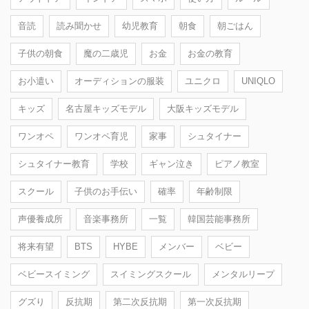
音読
読み聞かせ
幼児教育
朝食
朝ごはん
子供の朝食
魔の二歳児
お金
お金の教育
お小遣い
オーディションの服装
ユニクロ
UNIQLO
キッズ
名古屋キッズモデル
大阪キッズモデル
ワンオペ
ワンオペ育児
家事
シュタイナー
シュタイナー教育
学校
ギャン泣き
ピアノ教室
スクール
子供のお手伝い
確率
年齢制限
声優養成所
音楽事務所
一覧
韓国芸能事務所
将来有望
BTS
HYBE
メンバー
ベビー
ベビースイミング
スイミングスクール
メンタルリープ
グズり
反抗期
第二次反抗期
第一次反抗期