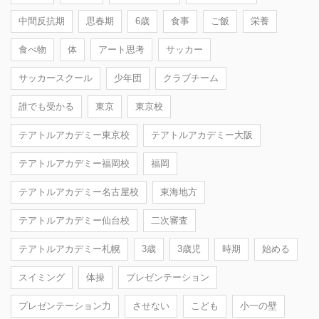
中間反抗期
思春期
6歳
食事
ご飯
栄養
食べ物
体
アート思考
サッカー
サッカースクール
少年団
クラブチーム
誰でも受かる
東京
東京校
テアトルアカデミー東京校
テアトルアカデミー大阪
テアトルアカデミー福岡校
福岡
テアトルアカデミー名古屋校
東海地方
テアトルアカデミー仙台校
二次審査
テアトルアカデミー札幌
3歳
3歳児
時期
始める
スイミング
体操
プレゼンテーション
プレゼンテーション力
させない
こども
小一の壁