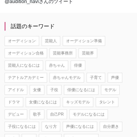
@audition_naviさんのツイート
話題のキーワード
オーディション
芸能人
オーディション準備
オーディション合格
芸能事務所
芸能界
芸能人になるには
赤ちゃん
俳優
テアトルアカデミー
赤ちゃんモデル
子育て
声優
アイドル
女優
子役
俳優になるには
モデル
ドラマ
女優になるには
キッズモデル
タレント
デビュー
歌手
自己PR
モデルになるには
子役になるには
なり方
声優になるには
自分磨き