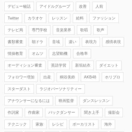
デビュー秘話
アイドルグループ
改善
人前
Twitter
カラオケ
レッスン
給料
ファッション
テレビ局
専門学校
音楽業界
歌唱
歌声
書類審査
朝ドラ
音域
違い
表現力
感情表現
情操教育
オムツ
志望動機
合格率
オーディション審査
英語学習
新垣結衣
ダイエット
フォロワー増加
出産
桐谷美鈴
AKB48
ホリプロ
スターダスト
ラジオパーソナリティー
アナウンサーになるには
映画監督
ダンスレッスン
作詞家
作曲家
バックダンサー
聞き上手
撮影会
テクニック
家族
レシピ
ボーカリスト
海外