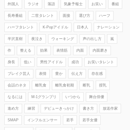
外国人
ラジオ
落語
気象予報士
お笑い
番組
長寿番組
二世タレント
面接
選び方
ハーフ
ハーフタレント
K-Popアイドル
日本人
ナレーション
半沢直樹
夜泣き
ウォーキング
声の出し方
嵐
作
整える
効果
表情筋
内面
内面磨き
身長
低い
男性アイドル
成功
お笑いタレント
ブレイク芸人
表情
豊か
伝え方
存在感
会話のネタ
離乳食
離乳食初期
断乳
授乳
なるには
M-1グランプリ
いつから
舞台俳優
進め方
練習
デビューきっかけ
書き方
放送作家
SMAP
インフルエンサー
若手
若手女優