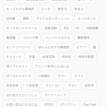
キッズモデル事務所
入り方
新生児
有名人
好印象
感情
アイドルオーディション
キッズダンス
キッズダンススクール
芸能活動
EQ
IQ
知能指数
履歴書
イヤイヤ期
パンパースモデル
書類選考
エントリーシート
赤ちゃんモデル事務所
ピアノ
脳
デメリット
学童
全身写真
特待生
特待生制度
朝ドラヒロイン
アニソン歌手になるには
ボーカルスクール
小顔矯正
サロン
カフェ
芸名由来
三谷幸喜
クォーター
グルメ
吉田羊
おかあさんといっしょ
ワークショップ
お笑い芸人になるには
EXILE
ディズニー
Can Cam