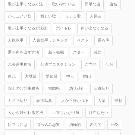
歌が上手くなる方法
歌いやすい曲
簡単な曲
曲名
かっこいい歌
難しい歌
モテる歌
人気曲
歌が上手くなる方法雄
ボイトレ
声が出なくなる
人気歌手
人気歌手ランキング
ベスト
通る声
通る声を出す方法
新人発掘
スター
関西
北海道事務所
芸濃プロダクション
ご当地
仙台
東北
宮城県
愛知県
中京
岡山
岡山の芸能事務所
福岡県
幼児番組
写真写り
カメラ写り
証明写真
人から好かれる
人望
信頼
人から好かれる方法
目立ちたがり屋
目立ちたい
目立つには
引っ込み思案
消極的
内向的
HPS