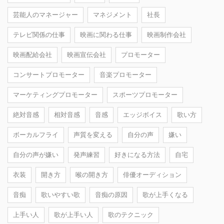
芸能人のマネージャー
マネジメント
社長
テレビ関係の仕事
映画に関わる仕事
映画制作会社
映画配給会社
映画宣伝会社
プロモーター
コンサートプロモーター
音楽プロモーター
マーケティングプロモーター
スポーツプロモーター
絶対音感
相対音感
音感
エッジボイス
歌い方
ボーカルフライ
声質を変える
自分の声
嫌い
自分の声が嫌い
発声練習
好きになる方法
自宅
衣装
開き方
喉の開き方
俳優オーディション
音痴
歌いやすい歌
音痴の原因
歌が上手くなる
上手い人
歌が上手い人
歌のテクニック