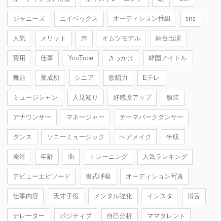
ジャニーズ
エイベックス
オーディション番組
sns
人気
メリット
声
オムツモデル
舞台出演
費用
仕事
YouTube
きっかけ
韓国アイドル
舞台
養成所
シニア
歌唱力
Eテレ
ミュージシャン
人見知り
好感度アップ
服装
アナウンサー
マネージャー
テーマパークダンサー
ダンス
ソニーミュージック
ヘアメイク
年収
発達
年齢
曲
トレーニング
人気ランキング
デビューエピソード
腹式呼吸
オーディション写真
仕事内容
天才子役
メンタル強化
インスタ
滑舌
ナレーター
ポジティブ
自己分析
ママタレント