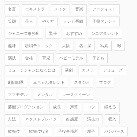
名言
エキストラ
メイク
音楽
アーティスト
笑顔
芸人
やり方
テレビ番組
子役タレント
ジャニーズ事務所
緊張
おすすめ
シニアタレント
趣味
歌唱テクニック
大阪
名古屋
写真
喉
演技
合格
育児
ベビーモデル
子ども
ミュージシャンになるには
演劇
カメラ
アミューズ
劇団四季
赤ちゃんタレント
スタジオ
ブログ
ママモデル
メンタル
レースクイーン
芸能プロダクション
成長
声質
コツ
鍛える
方法
ネクストブレイク
好感度
演技力
収入
歌舞伎
歌舞伎役者
子役事務所
親子
パンパース