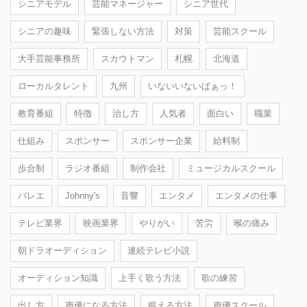
シニアモデル
芸能マネージャー
シニア世代
シニアの趣味
緊張しない方法
対策
芸能スクール
大手芸能事務所
スカウトマン
札幌
北海道
ローカルタレント
九州
いないいないばぁっ！
教育番組
特徴
治し方
人気者
面白い
職業
仕組み
スポンサー
スポンサー企業
給料制
歩合制
ラジオ番組
制作会社
ミュージカルスクール
バレエ
Johnny's
音響
エンタメ
エンタメの仕事
テレビ業界
映画業界
やりがい
苦労
喉の痛み
朝ドラオーディション
連続テレビ小説
オーディション知識
上手く歌う方法
歌の練習
出し方
声優になる方法
鍛える方法
声優スクール