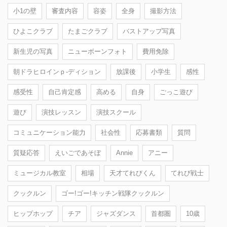
小1の壁
審査内容
容姿
全身
撮影方法
ひよこクラブ
たまごクラブ
バストアップ写真
新生児の写真
ニューボーンフォト
費用免除
朝ドラヒロインｐ-ディション
放課後
小学生
感性
感受性
自己肯定感
高める
自身
ごっこ遊び
遊び
演技レッスン
演技スクール
コミュニケーション能力
社会性
応募書類
質問
質疑応答
えいごであそぼ
Annie
アニー
ミュージカル教室
相場
天才てれびくん
てれび戦士
クックルン
ゴー!ゴー!キッチン戦隊クックルン
ヒップホップ
チア
ジャズダンス
首都圏
10歳