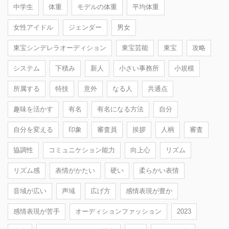
中学生
体重
モデルの体重
平均体重
女性アイドル
ジェンダー
男女
東宝シンデレラオーディション
東宝芸能
東宝
攻略
システム
下積み
新人
小さい事務所
小規模
所属する
特技
意外
なる人
共通点
趣味を活かす
有名
有名になる方法
自分
自分を変える
印象
審査員
挨拶
人柄
審査
協調性
コミュニケション能力
向上心
リズム
リズム感
表情がかたい
硬い
柔らかい表情
音域が広い
声域
広げ方
感情表現が豊か
感情表現が苦手
オーディションファッション
2023