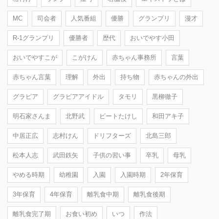
MC
司会者
人気番組
優勝
グランプリ
漫才
R-1グランプリ
優勝者
歴代
おいでやす小田
おいでやすこが
こがけん
赤ちゃん事務所
言葉
赤ちゃん言葉
理解
外出
持ち物
赤ちゃんの外出
グラビア
グラビアアイドル
タモリ
黒柳徹子
明石家さんま
北野武
ビートたけし
和田アキ子
中居正広
志村けん
ドリフターズ
北島三郎
松本人志
武田鉄矢
子供の習い事
卒乳
母乳
やめる時期
幼稚園
入園
入園時期
2年保育
3年保育
4年保育
離乳食中期
離乳食後期
離乳食完了期
お食い初め
いつ
作法