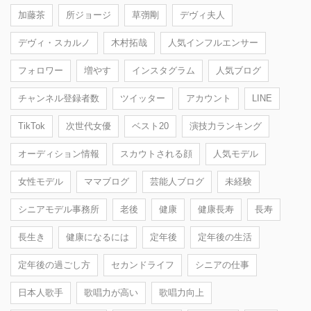
加藤茶
所ジョージ
草彅剛
デヴィ夫人
デヴィ・スカルノ
木村拓哉
人気インフルエンサー
フォロワー
増やす
インスタグラム
人気ブログ
チャンネル登録者数
ツイッター
アカウント
LINE
TikTok
次世代女優
ベスト20
演技力ランキング
オーディション情報
スカウトされる顔
人気モデル
女性モデル
ママブログ
芸能人ブログ
未経験
シニアモデル事務所
老後
健康
健康長寿
長寿
長生き
健康になるには
定年後
定年後の生活
定年後の過ごし方
セカンドライフ
シニアの仕事
日本人歌手
歌唱力が高い
歌唱力向上