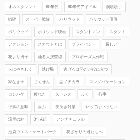
オネエタレント
80年代
80年代アイドル
演歌歌手
戦隊
スーパー戦隊
ハリウッド
ハリウッド俳優
ボリウッド
ボリウッド映画
スタントマン
スタント
アクション
スカウトとは
プライバシー
厳しい
花より男子
踊る大捜査線
プロポーズ大作戦
人にやさしく
逃げ恥
逃げるは恥だが役に立つ
家なき子
ごくせん
恋ノチカラ
ロングバケーション
ロンバケ
疲れた
ストレス
歩く
行事
行事の意味
喜ぶ
夜泣き対策
やってはいけない
流星の絆
3年A組
アンナチュラル
池袋ウエストゲートパーク
花ざかりの君たちへ