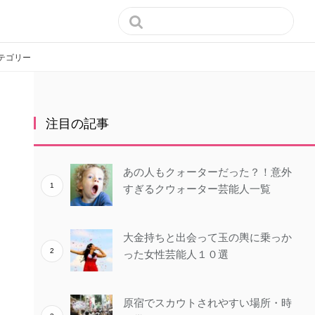

テゴリー
注目の記事
あの人もクォーターだった？！意外
すぎるクウォーター芸能人一覧
大金持ちと出会って玉の輿に乗っか
った女性芸能人１０選
原宿でスカウトされやすい場所・時