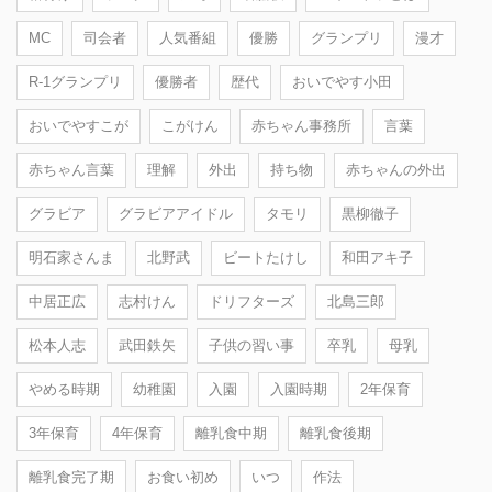
MC
司会者
人気番組
優勝
グランプリ
漫才
R-1グランプリ
優勝者
歴代
おいでやす小田
おいでやすこが
こがけん
赤ちゃん事務所
言葉
赤ちゃん言葉
理解
外出
持ち物
赤ちゃんの外出
グラビア
グラビアアイドル
タモリ
黒柳徹子
明石家さんま
北野武
ビートたけし
和田アキ子
中居正広
志村けん
ドリフターズ
北島三郎
松本人志
武田鉄矢
子供の習い事
卒乳
母乳
やめる時期
幼稚園
入園
入園時期
2年保育
3年保育
4年保育
離乳食中期
離乳食後期
離乳食完了期
お食い初め
いつ
作法