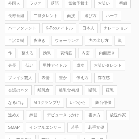
外国人
ラジオ
落語
気象予報士
お笑い
番組
長寿番組
二世タレント
面接
選び方
ハーフ
ハーフタレント
K-Popアイドル
日本人
ナレーション
半沢直樹
夜泣き
ウォーキング
声の出し方
嵐
作
整える
効果
表情筋
内面
内面磨き
身長
低い
男性アイドル
成功
お笑いタレント
ブレイク芸人
表情
豊か
伝え方
存在感
会話のネタ
離乳食
離乳食初期
断乳
授乳
なるには
M-1グランプリ
いつから
舞台俳優
進め方
練習
デビューきっかけ
書き方
放送作家
SMAP
インフルエンサー
若手
若手女優