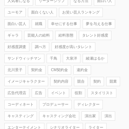
人気者になる
リーダーシップ
なる方法
面白い人
ユーモア
面白くない人
お笑い芸人ランキング
面白い芸人
就職
幸せにする仕事
夢を与える仕事
ギャラ
芸能人の給料
給料形態
タレント好感度
好感度調査
調べ方
好感度が高いタレント
サンドウィッチマン
千鳥
大泉洋
綾瀬はるか
北川景子
契約金
CM契約金
違約金
イメージキャラクター
契約内容
競合
契約
競業
広告代理店
広告
イベント
役割
スタイリスト
コーディネート
プロデューサー
ディレクター
キャスティング
キャスティング会社
演出家
演出
エンターテイメント
シナリオライター
ライター