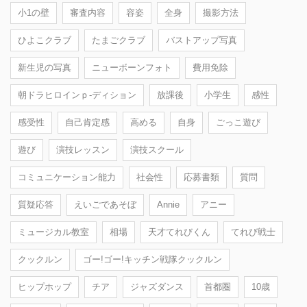
小1の壁
審査内容
容姿
全身
撮影方法
ひよこクラブ
たまごクラブ
バストアップ写真
新生児の写真
ニューボーンフォト
費用免除
朝ドラヒロインｐ-ディション
放課後
小学生
感性
感受性
自己肯定感
高める
自身
ごっこ遊び
遊び
演技レッスン
演技スクール
コミュニケーション能力
社会性
応募書類
質問
質疑応答
えいごであそぼ
Annie
アニー
ミュージカル教室
相場
天才てれびくん
てれび戦士
クックルン
ゴー!ゴー!キッチン戦隊クックルン
ヒップホップ
チア
ジャズダンス
首都圏
10歳