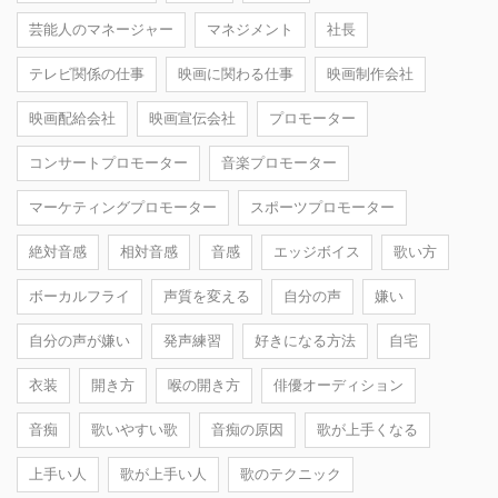
芸能人のマネージャー
マネジメント
社長
テレビ関係の仕事
映画に関わる仕事
映画制作会社
映画配給会社
映画宣伝会社
プロモーター
コンサートプロモーター
音楽プロモーター
マーケティングプロモーター
スポーツプロモーター
絶対音感
相対音感
音感
エッジボイス
歌い方
ボーカルフライ
声質を変える
自分の声
嫌い
自分の声が嫌い
発声練習
好きになる方法
自宅
衣装
開き方
喉の開き方
俳優オーディション
音痴
歌いやすい歌
音痴の原因
歌が上手くなる
上手い人
歌が上手い人
歌のテクニック