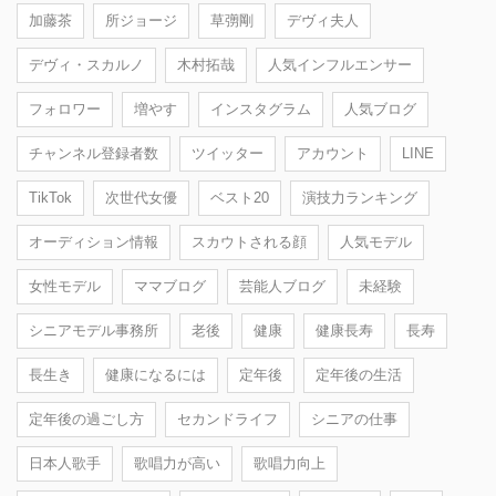
加藤茶
所ジョージ
草彅剛
デヴィ夫人
デヴィ・スカルノ
木村拓哉
人気インフルエンサー
フォロワー
増やす
インスタグラム
人気ブログ
チャンネル登録者数
ツイッター
アカウント
LINE
TikTok
次世代女優
ベスト20
演技力ランキング
オーディション情報
スカウトされる顔
人気モデル
女性モデル
ママブログ
芸能人ブログ
未経験
シニアモデル事務所
老後
健康
健康長寿
長寿
長生き
健康になるには
定年後
定年後の生活
定年後の過ごし方
セカンドライフ
シニアの仕事
日本人歌手
歌唱力が高い
歌唱力向上