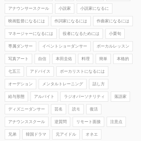
アナウンサースクール
小説家
小説家になるに
映画監督になるには
作詞家になるには
作曲家になるには
マネージャーになるには
役者になるためには
小栗旬
専属ダンサー
イベントショーダンサー
ボーカルレッスン
写真アート
自信
本田圭佑
料理
簡単
本格的
七五三
アドバイス
ボーカリストになるには
オーデション
メンタルトレーニング
話し方
給与形態
アルバイト
ラジオパーソナリティ
落語家
ディズニーダンサー
芸名
読モ
復活
アナウンススクール
逆質問
リモート面接
注意点
兄弟
韓国ドラマ
元アイドル
オネエ