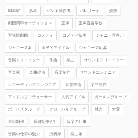
脚本家
脚本
バレエ経験者
バレリーナ
姿勢
劇団四季オーディション
宝塚
宝塚音楽学校
宝塚歌劇団
コメディ
コメディ映画
ジャニー喜多川
ジャニーズJr.
国民的アイドル
ジャニーズ応募
音楽クリエイター
作曲
編曲
サウンドクリエイター
音楽家
楽曲提供
音楽制作
サウンドエンジニア
レコーディングエンジニア
音響技術
楽曲制作
アイドルプロデューサー
人気アイドル
ガールズグループ
ボーイズグループ
グローバルグループ
魅力
大変
番組制作
番組制作会社
音楽の仕事
音楽の仕事の魅力
演奏家
編曲家