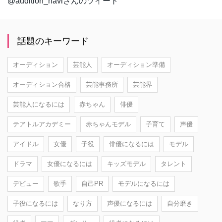
@audition_naviさんのツイート
話題のキーワード
オーディション
芸能人
オーディション準備
オーディション合格
芸能事務所
芸能界
芸能人になるには
赤ちゃん
俳優
テアトルアカデミー
赤ちゃんモデル
子育て
声優
アイドル
女優
子役
俳優になるには
モデル
ドラマ
女優になるには
キッズモデル
タレント
デビュー
歌手
自己PR
モデルになるには
子役になるには
なり方
声優になるには
自分磨き