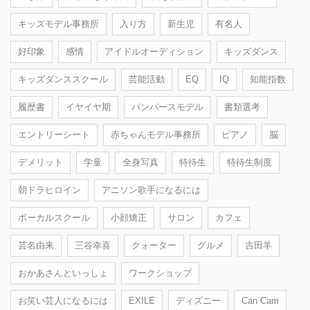
キッズモデル事務所
入り方
新生児
有名人
好印象
感情
アイドルオーディション
キッズダンス
キッズダンススクール
芸能活動
EQ
IQ
知能指数
履歴書
イヤイヤ期
パンパースモデル
書類選考
エントリーシート
赤ちゃんモデル事務所
ピアノ
脳
デメリット
学童
全身写真
特待生
特待生制度
朝ドラヒロイン
アニソン歌手になるには
ボーカルスクール
小顔矯正
サロン
カフェ
芸名由来
三谷幸喜
クォーター
グルメ
吉田羊
おかあさんといっしょ
ワークショップ
お笑い芸人になるには
EXILE
ディズニー
Can Cam