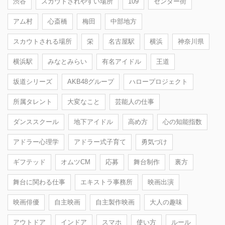
渋谷
スカウトされやすい場所
109
センター街
アム村
心斎橋
梅田
中部地方
スカウトされる場所
栄
名古屋駅
横浜
神奈川県
横浜駅
みなとみらい
有名アイドル
王道
坂道シリーズ
AKB48グループ
ハロープロジェクト
所属タレント
大変なこと
芸能人の仕事
ダンススクール
地下アイドル
高め方
心の知能指数
アドラー心理学
アドラー式子育て
勇気づけ
ギフテッド
オムツCM
応募
舞台制作
裏方
舞台に関わる仕事
エキストラ事務所
映画出演
映画俳優
自主映画
自主製作映画
大人の趣味
アウトドア
インドア
スマホ
使い方
ルール