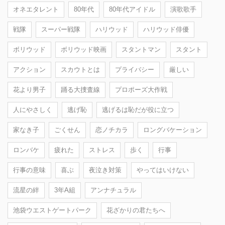
オネエタレント
80年代
80年代アイドル
演歌歌手
戦隊
スーパー戦隊
ハリウッド
ハリウッド俳優
ボリウッド
ボリウッド映画
スタントマン
スタント
アクション
スカウトとは
プライバシー
厳しい
花より男子
踊る大捜査線
プロポーズ大作戦
人にやさしく
逃げ恥
逃げるは恥だが役に立つ
家なき子
ごくせん
恋ノチカラ
ロングバケーション
ロンバケ
疲れた
ストレス
歩く
行事
行事の意味
喜ぶ
夜泣き対策
やってはいけない
流星の絆
3年A組
アンナチュラル
池袋ウエストゲートパーク
花ざかりの君たちへ