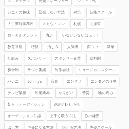
シニアモデル
芸能マネージャー
シニア世代
シニアの趣味
緊張しない方法
対策
芸能スクール
大手芸能事務所
スカウトマン
札幌
北海道
ローカルタレント
九州
いないいないばぁっ！
教育番組
特徴
治し方
人気者
面白い
職業
仕組み
スポンサー
スポンサー企業
給料制
歩合制
ラジオ番組
制作会社
ミュージカルスクール
バレエ
Johnny's
音響
エンタメ
エンタメの仕事
テレビ業界
映画業界
やりがい
苦労
喉の痛み
朝ドラオーディション
連続テレビ小説
オーディション知識
上手く歌う方法
歌の練習
出し方
声優になる方法
鍛える方法
声優スクール