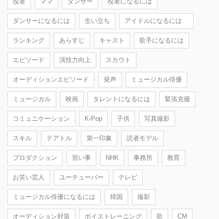
役者
ママ
ダンサー
役者になるには
ダンサーになるには
生い立ち
アイドルになるには
ランキング
あらすじ
キャスト
歌手になるには
エピソード
演技力向上
スカウト
オーディションエピソード
発声
ミュージカル俳優
ミュージカル
映画
タレントになるには
緊張克服
コミュニケーション
K-Pop
子供
写真撮影
スキル
テアトル
第一印象
読者モデル
プロダクション
習い事
NHK
事務所
教育
お笑い芸人
ユーチューバー
テレビ
ミュージカル俳優になるには
韓国
撮影
オーディション対策
ボイストレーニング
歌
CM