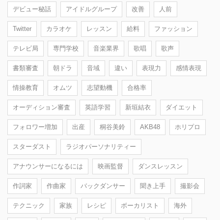
デビュー秘話
アイドルグループ
改善
人前
Twitter
カラオケ
レッスン
給料
ファッション
テレビ局
専門学校
音楽業界
歌唱
歌声
書類審査
朝ドラ
音域
違い
表現力
感情表現
情操教育
オムツ
志望動機
合格率
オーディション審査
英語学習
新垣結衣
ダイエット
フォロワー増加
出産
桐谷美鈴
AKB48
ホリプロ
スターダスト
ラジオパーソナリティー
アナウンサーになるには
映画監督
ダンスレッスン
作詞家
作曲家
バックダンサー
聞き上手
撮影会
テクニック
家族
レシピ
ボーカリスト
海外