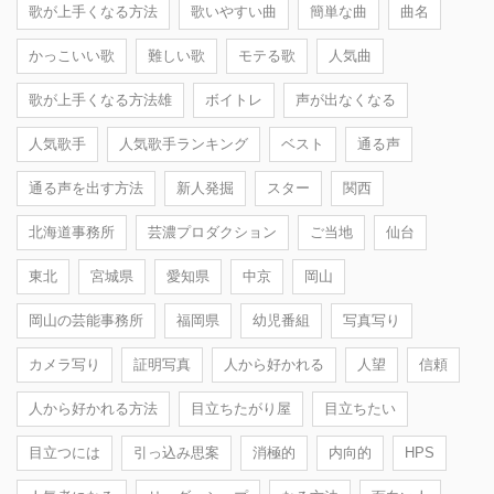
歌が上手くなる方法
歌いやすい曲
簡単な曲
曲名
かっこいい歌
難しい歌
モテる歌
人気曲
歌が上手くなる方法雄
ボイトレ
声が出なくなる
人気歌手
人気歌手ランキング
ベスト
通る声
通る声を出す方法
新人発掘
スター
関西
北海道事務所
芸濃プロダクション
ご当地
仙台
東北
宮城県
愛知県
中京
岡山
岡山の芸能事務所
福岡県
幼児番組
写真写り
カメラ写り
証明写真
人から好かれる
人望
信頼
人から好かれる方法
目立ちたがり屋
目立ちたい
目立つには
引っ込み思案
消極的
内向的
HPS