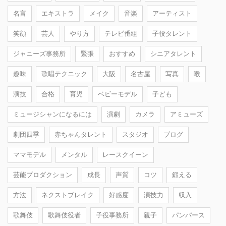
名言
エキストラ
メイク
音楽
アーティスト
笑顔
芸人
やり方
テレビ番組
子役タレント
ジャニーズ事務所
緊張
おすすめ
シニアタレント
趣味
歌唱テクニック
大阪
名古屋
写真
喉
演技
合格
育児
ベビーモデル
子ども
ミュージシャンになるには
演劇
カメラ
アミューズ
劇団四季
赤ちゃんタレント
スタジオ
ブログ
ママモデル
メンタル
レースクイーン
芸能プロダクション
成長
声質
コツ
鍛える
方法
ネクストブレイク
好感度
演技力
収入
歌舞伎
歌舞伎役者
子役事務所
親子
パンパース