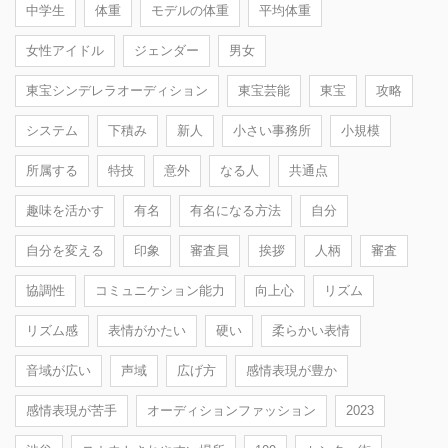
中学生
体重
モデルの体重
平均体重
女性アイドル
ジェンダー
男女
東宝シンデレラオーディション
東宝芸能
東宝
攻略
システム
下積み
新人
小さい事務所
小規模
所属する
特技
意外
なる人
共通点
趣味を活かす
有名
有名になる方法
自分
自分を変える
印象
審査員
挨拶
人柄
審査
協調性
コミュニケション能力
向上心
リズム
リズム感
表情がかたい
硬い
柔らかい表情
音域が広い
声域
広げ方
感情表現が豊か
感情表現が苦手
オーディションファッション
2023