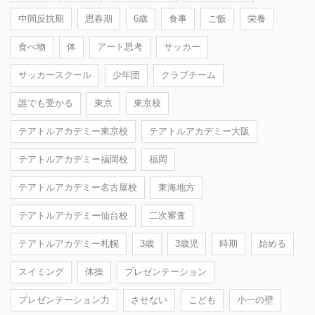
中間反抗期
思春期
6歳
食事
ご飯
栄養
食べ物
体
アート思考
サッカー
サッカースクール
少年団
クラブチーム
誰でも受かる
東京
東京校
テアトルアカデミー東京校
テアトルアカデミー大阪
テアトルアカデミー福岡校
福岡
テアトルアカデミー名古屋校
東海地方
テアトルアカデミー仙台校
二次審査
テアトルアカデミー札幌
3歳
3歳児
時期
始める
スイミング
体操
プレゼンテーション
プレゼンテーション力
させない
こども
小一の壁