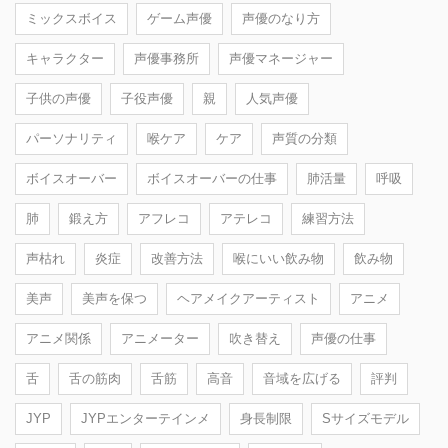
ミックスボイス
ゲーム声優
声優のなり方
キャラクター
声優事務所
声優マネージャー
子供の声優
子役声優
親
人気声優
パーソナリティ
喉ケア
ケア
声質の分類
ボイスオーバー
ボイスオーバーの仕事
肺活量
呼吸
肺
鍛え方
アフレコ
アテレコ
練習方法
声枯れ
炎症
改善方法
喉にいい飲み物
飲み物
美声
美声を保つ
ヘアメイクアーティスト
アニメ
アニメ関係
アニメーター
吹き替え
声優の仕事
舌
舌の筋肉
舌筋
高音
音域を広げる
評判
JYP
JYPエンターテインメ
身長制限
Sサイズモデル