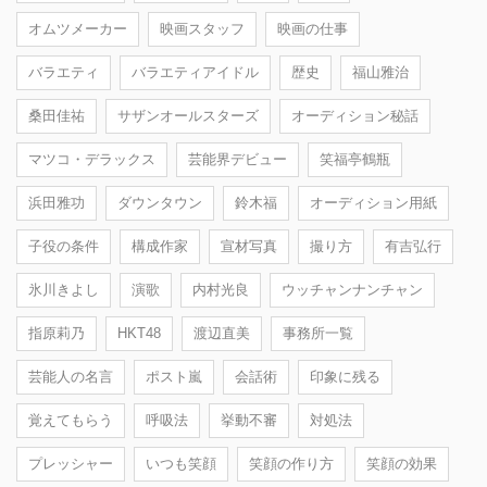
オムツメーカー
映画スタッフ
映画の仕事
バラエティ
バラエティアイドル
歴史
福山雅治
桑田佳祐
サザンオールスターズ
オーディション秘話
マツコ・デラックス
芸能界デビュー
笑福亭鶴瓶
浜田雅功
ダウンタウン
鈴木福
オーディション用紙
子役の条件
構成作家
宣材写真
撮り方
有吉弘行
氷川きよし
演歌
内村光良
ウッチャンナンチャン
指原莉乃
HKT48
渡辺直美
事務所一覧
芸能人の名言
ポスト嵐
会話術
印象に残る
覚えてもらう
呼吸法
挙動不審
対処法
プレッシャー
いつも笑顔
笑顔の作り方
笑顔の効果