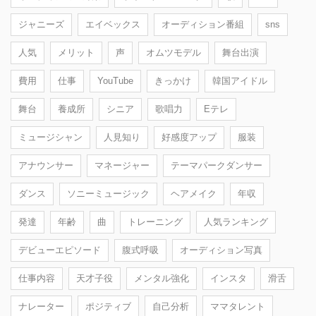
ジャニーズ
エイベックス
オーディション番組
sns
人気
メリット
声
オムツモデル
舞台出演
費用
仕事
YouTube
きっかけ
韓国アイドル
舞台
養成所
シニア
歌唱力
Eテレ
ミュージシャン
人見知り
好感度アップ
服装
アナウンサー
マネージャー
テーマパークダンサー
ダンス
ソニーミュージック
ヘアメイク
年収
発達
年齢
曲
トレーニング
人気ランキング
デビューエピソード
腹式呼吸
オーディション写真
仕事内容
天才子役
メンタル強化
インスタ
滑舌
ナレーター
ポジティブ
自己分析
ママタレント