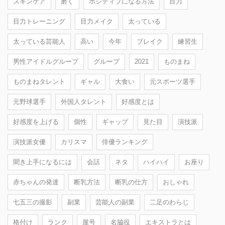
スキンケア
磨く
ポジティブになる方法
目力
目力トレーニング
目力メイク
太っている
太っている芸能人
高い
今年
ブレイク
練習生
男性アイドルグループ
グループ
2021
ものまね
ものまねタレント
ギャル
大食い
元スポーツ選手
元野球選手
外国人タレント
好感度とは
好感度を上げる
個性
ギャップ
見た目
演技派
演技派女優
カリスマ
俳優ランキング
聞き上手になるには
会話
ネタ
ハイハイ
お座り
赤ちゃんの発達
断乳方法
断乳の仕方
おしゃれ
七五三の撮影
副業
芸能人の副業
二足のわらじ
格付け
ランク
屋号
名脇役
エキストラとは