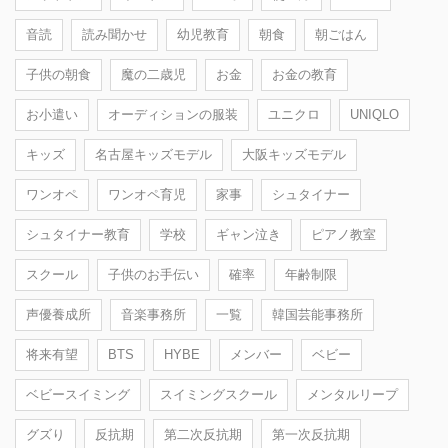
音読
読み聞かせ
幼児教育
朝食
朝ごはん
子供の朝食
魔の二歳児
お金
お金の教育
お小遣い
オーディションの服装
ユニクロ
UNIQLO
キッズ
名古屋キッズモデル
大阪キッズモデル
ワンオペ
ワンオペ育児
家事
シュタイナー
シュタイナー教育
学校
ギャン泣き
ピアノ教室
スクール
子供のお手伝い
確率
年齢制限
声優養成所
音楽事務所
一覧
韓国芸能事務所
将来有望
BTS
HYBE
メンバー
ベビー
ベビースイミング
スイミングスクール
メンタルリープ
グズり
反抗期
第二次反抗期
第一次反抗期