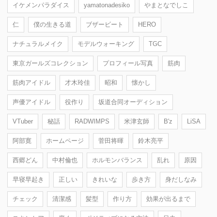
イケメンパラダイス
yamatonadesiko
やまとなでしこ
仁
僕の生きる道
ブザービート
HERO
ナチュラルメイク
モデルウォーキング
TGC
東京ガールズコレクション
プロフィール写真
筋肉
筋肉アイドル
才木玲佳
昭和
懐かし
声優アイドル
役作り
坂道合同オーディション
VTuber
秘話
RADWIMPS
米津玄師
B'z
LiSA
阿部寛
ホームページ
菅田将暉
鈴木亮平
西郷どん
中村倫也
ホルモンバランス
乱れ
原因
早寝早起き
正しい
きれいな
歩き方
身だしなみ
チェック
清潔感
髪型
作り方
効果が出るまで