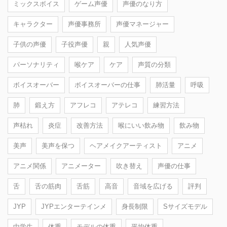
ミックスボイス
ゲーム声優
声優のなり方
キャラクター
声優事務所
声優マネージャー
子供の声優
子役声優
親
人気声優
パーソナリティ
喉ケア
ケア
声質の分類
ボイスオーバー
ボイスオーバーの仕事
肺活量
呼吸
肺
鍛え方
アフレコ
アテレコ
練習方法
声枯れ
炎症
改善方法
喉にいい飲み物
飲み物
美声
美声を保つ
ヘアメイクアーティスト
アニメ
アニメ関係
アニメーター
吹き替え
声優の仕事
舌
舌の筋肉
舌筋
高音
音域を広げる
評判
JYP
JYPエンターテインメ
身長制限
Sサイズモデル
中学生
体重
モデルの体重
平均体重