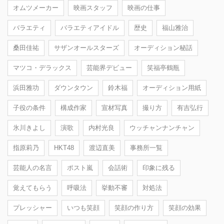
オムツメーカー
映画スタッフ
映画の仕事
バラエティ
バラエティアイドル
歴史
福山雅治
桑田佳祐
サザンオールスターズ
オーディション秘話
マツコ・デラックス
芸能界デビュー
笑福亭鶴瓶
浜田雅功
ダウンタウン
鈴木福
オーディション用紙
子役の条件
構成作家
宣材写真
撮り方
有吉弘行
氷川きよし
演歌
内村光良
ウッチャンナンチャン
指原莉乃
HKT48
渡辺直美
事務所一覧
芸能人の名言
ポスト嵐
会話術
印象に残る
覚えてもらう
呼吸法
挙動不審
対処法
プレッシャー
いつも笑顔
笑顔の作り方
笑顔の効果