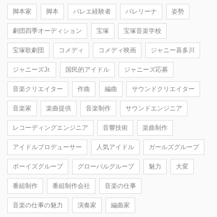
脚本家
脚本
バレエ経験者
バレリーナ
姿勢
劇団四季オーディション
宝塚
宝塚音楽学校
宝塚歌劇団
コメディ
コメディ映画
ジャニー喜多川
ジャニーズJr.
国民的アイドル
ジャニーズ応募
音楽クリエイター
作曲
編曲
サウンドクリエイター
音楽家
楽曲提供
音楽制作
サウンドエンジニア
レコーディングエンジニア
音響技術
楽曲制作
アイドルプロデューサー
人気アイドル
ガールズグループ
ボーイズグループ
グローバルグループ
魅力
大変
番組制作
番組制作会社
音楽の仕事
音楽の仕事の魅力
演奏家
編曲家