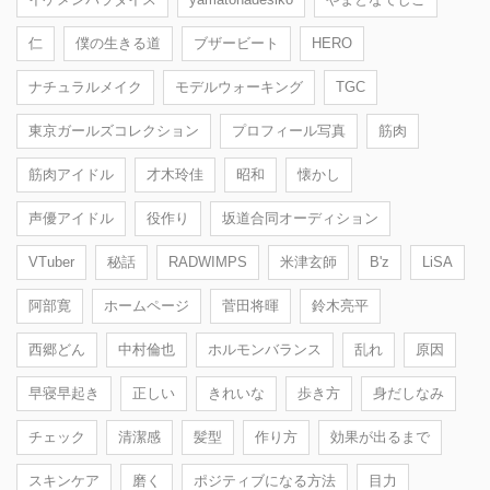
仁
僕の生きる道
ブザービート
HERO
ナチュラルメイク
モデルウォーキング
TGC
東京ガールズコレクション
プロフィール写真
筋肉
筋肉アイドル
才木玲佳
昭和
懐かし
声優アイドル
役作り
坂道合同オーディション
VTuber
秘話
RADWIMPS
米津玄師
B'z
LiSA
阿部寛
ホームページ
菅田将暉
鈴木亮平
西郷どん
中村倫也
ホルモンバランス
乱れ
原因
早寝早起き
正しい
きれいな
歩き方
身だしなみ
チェック
清潔感
髪型
作り方
効果が出るまで
スキンケア
磨く
ポジティブになる方法
目力