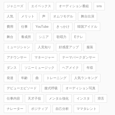
ジャニーズ
エイベックス
オーディション番組
sns
人気
メリット
声
オムツモデル
舞台出演
費用
仕事
YouTube
きっかけ
韓国アイドル
舞台
養成所
シニア
歌唱力
Eテレ
ミュージシャン
人見知り
好感度アップ
服装
アナウンサー
マネージャー
テーマパークダンサー
ダンス
ソニーミュージック
ヘアメイク
年収
発達
年齢
曲
トレーニング
人気ランキング
デビューエピソード
腹式呼吸
オーディション写真
仕事内容
天才子役
メンタル強化
インスタ
滑舌
ナレーター
ポジティブ
自己分析
ママタレント