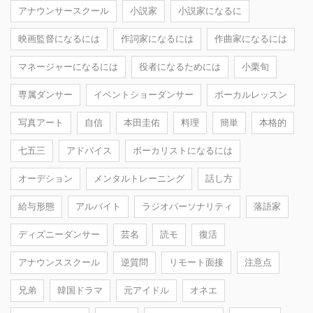
アナウンサースクール
小説家
小説家になるに
映画監督になるには
作詞家になるには
作曲家になるには
マネージャーになるには
役者になるためには
小栗旬
専属ダンサー
イベントショーダンサー
ボーカルレッスン
写真アート
自信
本田圭佑
料理
簡単
本格的
七五三
アドバイス
ボーカリストになるには
オーデション
メンタルトレーニング
話し方
給与形態
アルバイト
ラジオパーソナリティ
落語家
ディズニーダンサー
芸名
読モ
復活
アナウンススクール
逆質問
リモート面接
注意点
兄弟
韓国ドラマ
元アイドル
オネエ