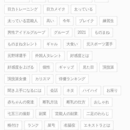
目力トレーニング
目力メイク
太っている
太っている芸能人
高い
今年
ブレイク
練習生
男性アイドルグループ
グループ
2021
ものまね
ものまねタレント
ギャル
大食い
元スポーツ選手
元野球選手
外国人タレント
好感度とは
好感度を上げる
個性
ギャップ
見た目
演技派
演技派女優
カリスマ
俳優ランキング
聞き上手になるには
会話
ネタ
ハイハイ
お座り
赤ちゃんの発達
断乳方法
断乳の仕方
おしゃれ
七五三の撮影
副業
芸能人の副業
二足のわらじ
格付け
ランク
屋号
名脇役
エキストラとは