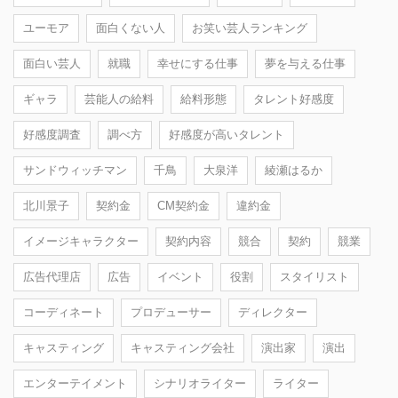
ユーモア
面白くない人
お笑い芸人ランキング
面白い芸人
就職
幸せにする仕事
夢を与える仕事
ギャラ
芸能人の給料
給料形態
タレント好感度
好感度調査
調べ方
好感度が高いタレント
サンドウィッチマン
千鳥
大泉洋
綾瀬はるか
北川景子
契約金
CM契約金
違約金
イメージキャラクター
契約内容
競合
契約
競業
広告代理店
広告
イベント
役割
スタイリスト
コーディネート
プロデューサー
ディレクター
キャスティング
キャスティング会社
演出家
演出
エンターテイメント
シナリオライター
ライター