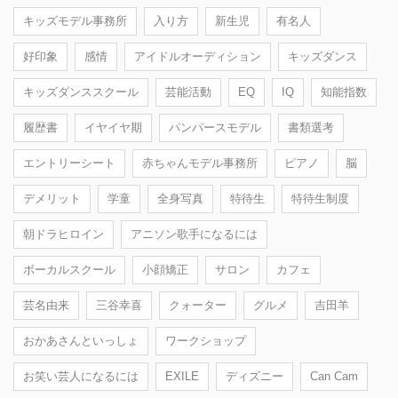
キッズモデル事務所
入り方
新生児
有名人
好印象
感情
アイドルオーディション
キッズダンス
キッズダンススクール
芸能活動
EQ
IQ
知能指数
履歴書
イヤイヤ期
パンパースモデル
書類選考
エントリーシート
赤ちゃんモデル事務所
ピアノ
脳
デメリット
学童
全身写真
特待生
特待生制度
朝ドラヒロイン
アニソン歌手になるには
ボーカルスクール
小顔矯正
サロン
カフェ
芸名由来
三谷幸喜
クォーター
グルメ
吉田羊
おかあさんといっしょ
ワークショップ
お笑い芸人になるには
EXILE
ディズニー
Can Cam