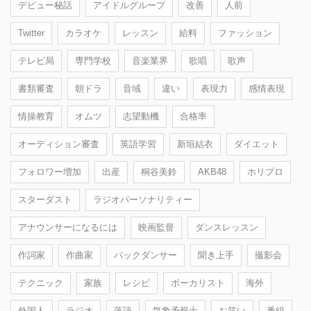
デビュー秘話
アイドルグループ
改善
人前
Twitter
カラオケ
レッスン
給料
ファッション
テレビ局
専門学校
音楽業界
歌唱
歌声
書類審査
朝ドラ
音域
違い
表現力
感情表現
情操教育
オムツ
志望動機
合格率
オーディション審査
英語学習
新垣結衣
ダイエット
フォロワー増加
出産
桐谷美鈴
AKB48
ホリプロ
スターダスト
ラジオパーソナリティー
アナウンサーになるには
映画監督
ダンスレッスン
作詞家
作曲家
バックダンサー
聞き上手
撮影会
テクニック
家族
レシピ
ボーカリスト
海外
外国人
ラジオ
落語
気象予報士
お笑い
番組