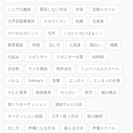
シニアの趣味
緊張しない方法
対策
芸能スクール
大手芸能事務所
スカウトマン
札幌
北海道
ローカルタレント
九州
いないいないばぁっ！
教育番組
特徴
治し方
人気者
面白い
職業
仕組み
スポンサー
スポンサー企業
給料制
歩合制
ラジオ番組
制作会社
ミュージカルスクール
バレエ
Johnny's
音響
エンタメ
エンタメの仕事
テレビ業界
映画業界
やりがい
苦労
喉の痛み
朝ドラオーディション
連続テレビ小説
オーディション知識
上手く歌う方法
歌の練習
出し方
声優になる方法
鍛える方法
声優スクール