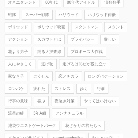
オネエタレント
80年代
80年代アイドル
演歌歌手
戦隊
スーパー戦隊
ハリウッド
ハリウッド俳優
ボリウッド
ボリウッド映画
スタントマン
スタント
アクション
スカウトとは
プライバシー
厳しい
花より男子
踊る大捜査線
プロポーズ大作戦
人にやさしく
逃げ恥
逃げるは恥だが役に立つ
家なき子
ごくせん
恋ノチカラ
ロングバケーション
ロンバケ
疲れた
ストレス
歩く
行事
行事の意味
喜ぶ
夜泣き対策
やってはいけない
流星の絆
3年A組
アンナチュラル
池袋ウエストゲートパーク
花ざかりの君たちへ
イケメンパラダイス
yamatonadesiko
やまとなでしこ