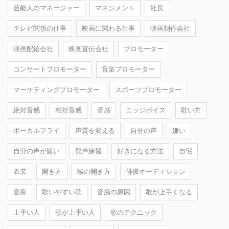
芸能人のマネージャー
マネジメント
社長
テレビ関係の仕事
映画に関わる仕事
映画制作会社
映画配給会社
映画宣伝会社
プロモーター
コンサートプロモーター
音楽プロモーター
マーケティングプロモーター
スポーツプロモーター
絶対音感
相対音感
音感
エッジボイス
歌い方
ボーカルフライ
声質を変える
自分の声
嫌い
自分の声が嫌い
発声練習
好きになる方法
自宅
衣装
開き方
喉の開き方
俳優オーディション
音痴
歌いやすい歌
音痴の原因
歌が上手くなる
上手い人
歌が上手い人
歌のテクニック