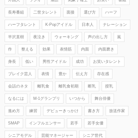
長寿番組
二世タレント
面接
選び方
ハーフ
ハーフタレント
K-Popアイドル
日本人
ナレーション
半沢直樹
夜泣き
ウォーキング
声の出し方
嵐
作
整える
効果
表情筋
内面
内面磨き
身長
低い
男性アイドル
成功
お笑いタレント
ブレイク芸人
表情
豊か
伝え方
存在感
会話のネタ
離乳食
離乳食初期
断乳
授乳
なるには
M-1グランプリ
いつから
舞台俳優
進め方
練習
デビューきっかけ
書き方
放送作家
SMAP
インフルエンサー
若手
若手女優
シニアモデル
芸能マネージャー
シニア世代