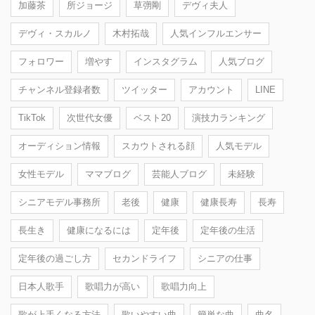
加藤茶
所ジョージ
草彅剛
デヴィ夫人
デヴィ・スカルノ
木村拓哉
人気インフルエンサー
フォロワー
増やす
インスタグラム
人気ブログ
チャンネル登録者数
ツイッター
アカウント
LINE
TikTok
次世代女優
ベスト20
演技力ランキング
オーディション情報
スカウトされる顔
人気モデル
女性モデル
ママブログ
芸能人ブログ
未経験
シニアモデル事務所
老後
健康
健康長寿
長寿
長生き
健康になるには
定年後
定年後の生活
定年後の過ごし方
セカンドライフ
シニアの仕事
日本人歌手
歌唱力が高い
歌唱力向上
歌が上手くなる方法
歌いやすい曲
簡単な曲
曲名