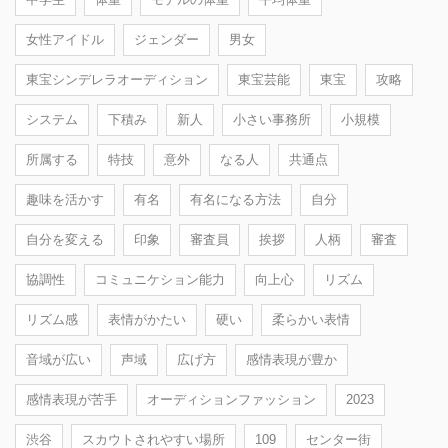
女性アイドル
ジェンダー
男女
東宝シンデレラオーディション
東宝芸能
東宝
攻略
システム
下積み
新人
小さい事務所
小規模
所属する
特技
意外
なる人
共通点
趣味を活かす
有名
有名になる方法
自分
自分を変える
印象
審査員
挨拶
人柄
審査
協調性
コミュニケション能力
向上心
リズム
リズム感
表情がかたい
硬い
柔らかい表情
音域が広い
声域
広げ方
感情表現が豊か
感情表現が苦手
オーディションファッション
2023
渋谷
スカウトされやすい場所
109
センター街