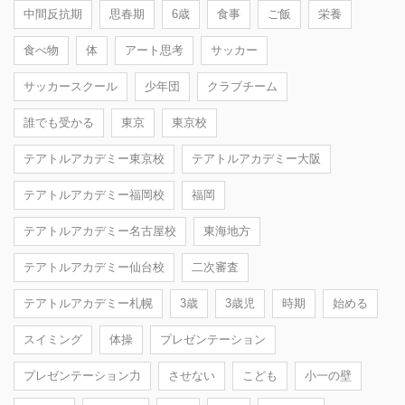
中間反抗期
思春期
6歳
食事
ご飯
栄養
食べ物
体
アート思考
サッカー
サッカースクール
少年団
クラブチーム
誰でも受かる
東京
東京校
テアトルアカデミー東京校
テアトルアカデミー大阪
テアトルアカデミー福岡校
福岡
テアトルアカデミー名古屋校
東海地方
テアトルアカデミー仙台校
二次審査
テアトルアカデミー札幌
3歳
3歳児
時期
始める
スイミング
体操
プレゼンテーション
プレゼンテーション力
させない
こども
小一の壁