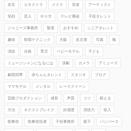
名言
エキストラ
メイク
音楽
アーティスト
笑顔
芸人
やり方
テレビ番組
子役タレント
ジャニーズ事務所
緊張
おすすめ
シニアタレント
趣味
歌唱テクニック
大阪
名古屋
写真
喉
演技
合格
育児
ベビーモデル
子ども
ミュージシャンになるには
演劇
カメラ
アミューズ
劇団四季
赤ちゃんタレント
スタジオ
ブログ
ママモデル
メンタル
レースクイーン
芸能プロダクション
成長
声質
コツ
鍛える
方法
ネクストブレイク
好感度
演技力
収入
歌舞伎
歌舞伎役者
子役事務所
親子
パンパース