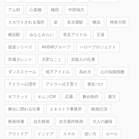
アム村
心斎橋
梅田
中部地方
スカウトされる場所
栄
名古屋駅
横浜
神奈川県
横浜駅
みなとみらい
有名アイドル
王道
坂道シリーズ
AKB48グループ
ハロープロジェクト
所属タレント
大変なこと
芸能人の仕事
ダンススクール
地下アイドル
高め方
心の知能指数
アドラー心理学
アドラー式子育て
勇気づけ
ギフテッド
オムツCM
応募
舞台制作
裏方
舞台に関わる仕事
エキストラ事務所
映画出演
映画俳優
自主映画
自主製作映画
大人の趣味
アウトドア
インドア
スマホ
使い方
ルール