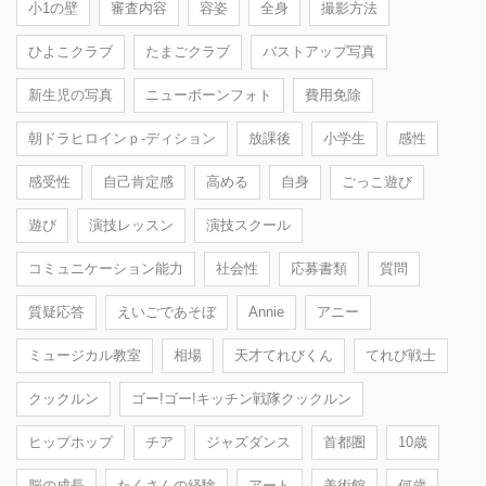
小1の壁
審査内容
容姿
全身
撮影方法
ひよこクラブ
たまごクラブ
バストアップ写真
新生児の写真
ニューボーンフォト
費用免除
朝ドラヒロインｐ-ディション
放課後
小学生
感性
感受性
自己肯定感
高める
自身
ごっこ遊び
遊び
演技レッスン
演技スクール
コミュニケーション能力
社会性
応募書類
質問
質疑応答
えいごであそぼ
Annie
アニー
ミュージカル教室
相場
天才てれびくん
てれび戦士
クックルン
ゴー!ゴー!キッチン戦隊クックルン
ヒップホップ
チア
ジャズダンス
首都圏
10歳
脳の成長
たくさんの経験
アート
美術館
何歳