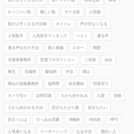
かっこいい歌
難しい歌
モテる歌
人気曲
歌が上手くなる方法雄
ボイトレ
声が出なくなる
人気歌手
人気歌手ランキング
ベスト
通る声
通る声を出す方法
新人発掘
スター
関西
北海道事務所
芸濃プロダクション
ご当地
仙台
東北
宮城県
愛知県
中京
岡山
岡山の芸能事務所
福岡県
幼児番組
写真写り
カメラ写り
証明写真
人から好かれる
人望
信頼
人から好かれる方法
目立ちたがり屋
目立ちたい
目立つには
引っ込み思案
消極的
内向的
HPS
人気者になる
リーダーシップ
なる方法
面白い人