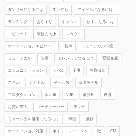
ダンサーになるには
生い立ち
アイドルになるには
ランキング
あらすじ
キャスト
歌手になるには
エピソード
演技力向上
スカウト
オーディションエピソード
発声
ミュージカル俳優
ミュージカル
映画
タレントになるには
緊張克服
コミュニケーション
K-Pop
子供
写真撮影
スキル
テアトル
第一印象
読者モデル
プロダクション
習い事
NHK
事務所
教育
お笑い芸人
ユーチューバー
テレビ
ミュージカル俳優になるには
韓国
撮影
オーディション対策
ボイストレーニング
歌
CM