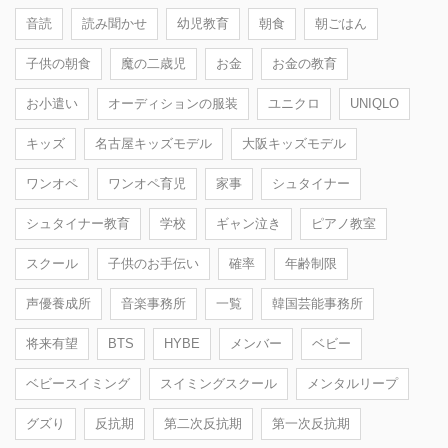
音読
読み聞かせ
幼児教育
朝食
朝ごはん
子供の朝食
魔の二歳児
お金
お金の教育
お小遣い
オーディションの服装
ユニクロ
UNIQLO
キッズ
名古屋キッズモデル
大阪キッズモデル
ワンオペ
ワンオペ育児
家事
シュタイナー
シュタイナー教育
学校
ギャン泣き
ピアノ教室
スクール
子供のお手伝い
確率
年齢制限
声優養成所
音楽事務所
一覧
韓国芸能事務所
将来有望
BTS
HYBE
メンバー
ベビー
ベビースイミング
スイミングスクール
メンタルリープ
グズり
反抗期
第二次反抗期
第一次反抗期