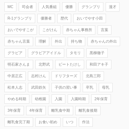
MC
司会者
人気番組
優勝
グランプリ
漫才
R-1グランプリ
優勝者
歴代
おいでやす小田
おいでやすこが
こがけん
赤ちゃん事務所
言葉
赤ちゃん言葉
理解
外出
持ち物
赤ちゃんの外出
グラビア
グラビアアイドル
タモリ
黒柳徹子
明石家さんま
北野武
ビートたけし
和田アキ子
中居正広
志村けん
ドリフターズ
北島三郎
松本人志
武田鉄矢
子供の習い事
卒乳
母乳
やめる時期
幼稚園
入園
入園時期
2年保育
3年保育
4年保育
離乳食中期
離乳食後期
離乳食完了期
お食い初め
いつ
作法