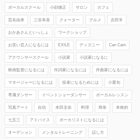
ボーカルスクール
小顔矯正
サロン
カフェ
芸名由来
三谷幸喜
クォーター
グルメ
吉田羊
おかあさんといっしょ
ワークショップ
お笑い芸人になるには
EXILE
ディズニー
Can Cam
アナウンサースクール
小説家
小説家になるに
映画監督になるには
作詞家になるには
作曲家になるには
マネージャーになるには
役者になるためには
小栗旬
専属ダンサー
イベントショーダンサー
ボーカルレッスン
写真アート
自信
本田圭佑
料理
簡単
本格的
七五三
アドバイス
ボーカリストになるには
オーデション
メンタルトレーニング
話し方