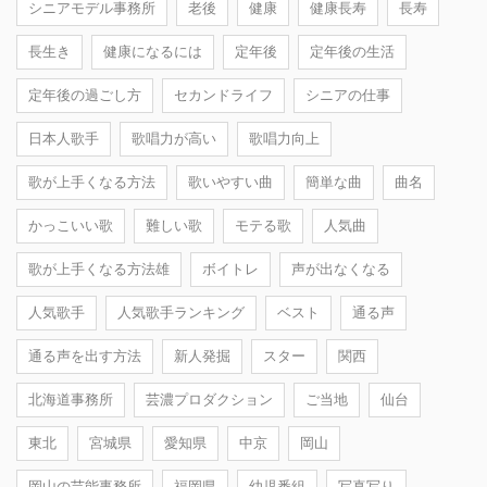
シニアモデル事務所
老後
健康
健康長寿
長寿
長生き
健康になるには
定年後
定年後の生活
定年後の過ごし方
セカンドライフ
シニアの仕事
日本人歌手
歌唱力が高い
歌唱力向上
歌が上手くなる方法
歌いやすい曲
簡単な曲
曲名
かっこいい歌
難しい歌
モテる歌
人気曲
歌が上手くなる方法雄
ボイトレ
声が出なくなる
人気歌手
人気歌手ランキング
ベスト
通る声
通る声を出す方法
新人発掘
スター
関西
北海道事務所
芸濃プロダクション
ご当地
仙台
東北
宮城県
愛知県
中京
岡山
岡山の芸能事務所
福岡県
幼児番組
写真写り