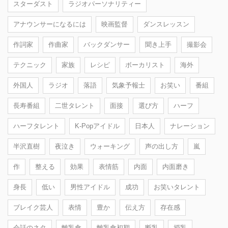
スターダスト
ラジオパーソナリティー
アナウンサーになるには
映画監督
ダンスレッスン
作詞家
作曲家
バックダンサー
聞き上手
撮影会
テクニック
家族
レシピ
ボーカリスト
海外
外国人
ラジオ
落語
気象予報士
お笑い
番組
長寿番組
二世タレント
面接
選び方
ハーフ
ハーフタレント
K-Popアイドル
日本人
ナレーション
半沢直樹
夜泣き
ウォーキング
声の出し方
嵐
作
整える
効果
表情筋
内面
内面磨き
身長
低い
男性アイドル
成功
お笑いタレント
ブレイク芸人
表情
豊か
伝え方
存在感
会話のネタ
離乳食
離乳食初期
断乳
授乳