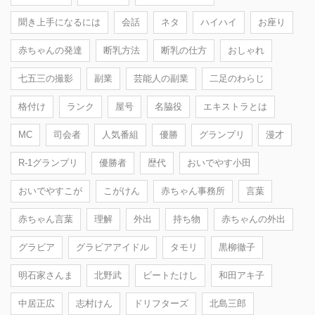
聞き上手になるには
会話
ネタ
ハイハイ
お座り
赤ちゃんの発達
断乳方法
断乳の仕方
おしゃれ
七五三の撮影
副業
芸能人の副業
二足のわらじ
格付け
ランク
屋号
名脇役
エキストラとは
MC
司会者
人気番組
優勝
グランプリ
漫才
R-1グランプリ
優勝者
歴代
おいでやす小田
おいでやすこが
こがけん
赤ちゃん事務所
言葉
赤ちゃん言葉
理解
外出
持ち物
赤ちゃんの外出
グラビア
グラビアアイドル
タモリ
黒柳徹子
明石家さんま
北野武
ビートたけし
和田アキ子
中居正広
志村けん
ドリフターズ
北島三郎