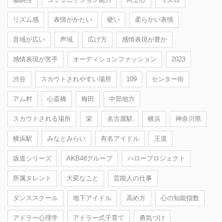
リズム感
表情がかたい
硬い
柔らかい表情
音域が広い
声域
広げ方
感情表現が豊か
感情表現が苦手
オーディションファッション
2023
渋谷
スカウトされやすい場所
109
センター街
アム村
心斎橋
梅田
中部地方
スカウトされる場所
栄
名古屋駅
横浜
神奈川県
横浜駅
みなとみらい
有名アイドル
王道
坂道シリーズ
AKB48グループ
ハロープロジェクト
所属タレント
大変なこと
芸能人の仕事
ダンススクール
地下アイドル
高め方
心の知能指数
アドラー心理学
アドラー式子育て
勇気づけ