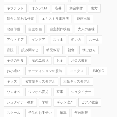
ギフテッド
オムツCM
応募
舞台制作
裏方
舞台に関わる仕事
エキストラ事務所
映画出演
映画俳優
自主映画
自主製作映画
大人の趣味
アウトドア
インドア
スマホ
使い方
ルール
音読
読み聞かせ
幼児教育
朝食
朝ごはん
子供の朝食
魔の二歳児
お金
お金の教育
お小遣い
オーディションの服装
ユニクロ
UNIQLO
キッズ
名古屋キッズモデル
大阪キッズモデル
ワンオペ
ワンオペ育児
家事
シュタイナー
シュタイナー教育
学校
ギャン泣き
ピアノ教室
スクール
子供のお手伝い
確率
年齢制限