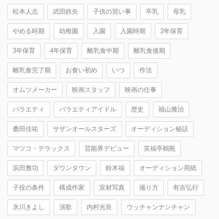
松本人志
武田鉄矢
子供の習い事
卒乳
母乳
やめる時期
幼稚園
入園
入園時期
2年保育
3年保育
4年保育
離乳食中期
離乳食後期
離乳食完了期
お食い初め
いつ
作法
オムツメーカー
映画スタッフ
映画の仕事
バラエティ
バラエティアイドル
歴史
福山雅治
桑田佳祐
サザンオールスターズ
オーディション秘話
マツコ・デラックス
芸能界デビュー
笑福亭鶴瓶
浜田雅功
ダウンタウン
鈴木福
オーディション用紙
子役の条件
構成作家
宣材写真
撮り方
有吉弘行
氷川きよし
演歌
内村光良
ウッチャンナンチャン