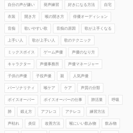
自分の声が嫌い
発声練習
好きになる方法
自宅
衣装
開き方
喉の開き方
俳優オーディション
音痴
歌いやすい歌
音痴の原因
歌が上手くなる
上手い人
歌が上手い人
歌のテクニック
ミックスボイス
ゲーム声優
声優のなり方
キャラクター
声優事務所
声優マネージャー
子供の声優
子役声優
親
人気声優
パーソナリティ
喉ケア
ケア
声質の分類
ボイスオーバー
ボイスオーバーの仕事
肺活量
呼吸
肺
鍛え方
アフレコ
アテレコ
練習方法
声枯れ
炎症
改善方法
喉にいい飲み物
飲み物