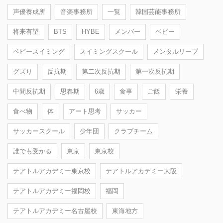
声優養成所
音楽事務所
一覧
韓国芸能事務所
将来有望
BTS
HYBE
メンバー
ベビー
ベビースイミング
スイミングスクール
メンタルリープ
グズり
反抗期
第二次反抗期
第一次反抗期
中間反抗期
思春期
6歳
食事
ご飯
栄養
食べ物
体
アート思考
サッカー
サッカースクール
少年団
クラブチーム
誰でも受かる
東京
東京校
テアトルアカデミー東京校
テアトルアカデミー大阪
テアトルアカデミー福岡校
福岡
テアトルアカデミー名古屋校
東海地方