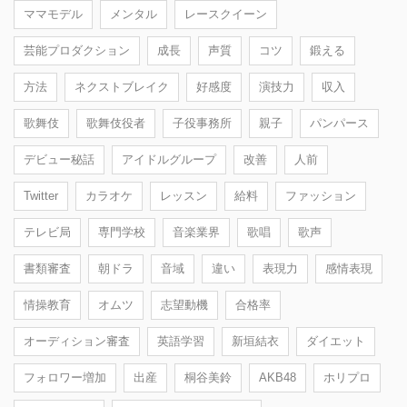
ママモデル
メンタル
レースクイーン
芸能プロダクション
成長
声質
コツ
鍛える
方法
ネクストブレイク
好感度
演技力
収入
歌舞伎
歌舞伎役者
子役事務所
親子
パンパース
デビュー秘話
アイドルグループ
改善
人前
Twitter
カラオケ
レッスン
給料
ファッション
テレビ局
専門学校
音楽業界
歌唱
歌声
書類審査
朝ドラ
音域
違い
表現力
感情表現
情操教育
オムツ
志望動機
合格率
オーディション審査
英語学習
新垣結衣
ダイエット
フォロワー増加
出産
桐谷美鈴
AKB48
ホリプロ