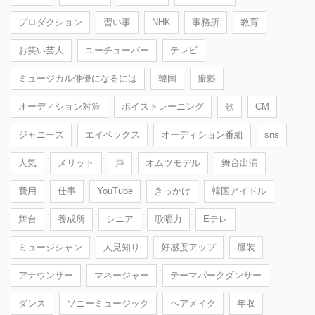
プロダクション
習い事
NHK
事務所
教育
お笑い芸人
ユーチューバー
テレビ
ミュージカル俳優になるには
韓国
撮影
オーディション対策
ボイストレーニング
歌
CM
ジャニーズ
エイベックス
オーディション番組
sns
人気
メリット
声
オムツモデル
舞台出演
費用
仕事
YouTube
きっかけ
韓国アイドル
舞台
養成所
シニア
歌唱力
Eテレ
ミュージシャン
人見知り
好感度アップ
服装
アナウンサー
マネージャー
テーマパークダンサー
ダンス
ソニーミュージック
ヘアメイク
年収