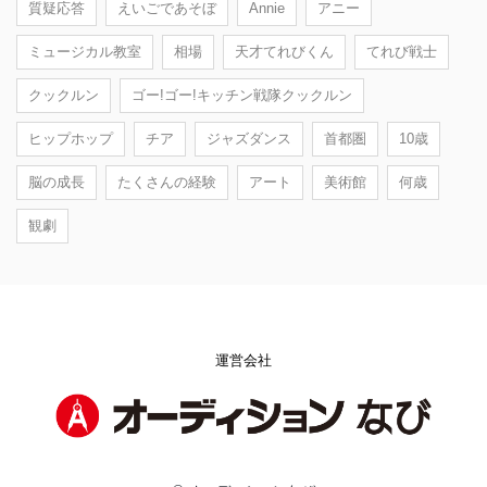
質疑応答
えいごであそぼ
Annie
アニー
ミュージカル教室
相場
天才てれびくん
てれび戦士
クックルン
ゴー!ゴー!キッチン戦隊クックルン
ヒップホップ
チア
ジャズダンス
首都圏
10歳
脳の成長
たくさんの経験
アート
美術館
何歳
観劇
運営会社