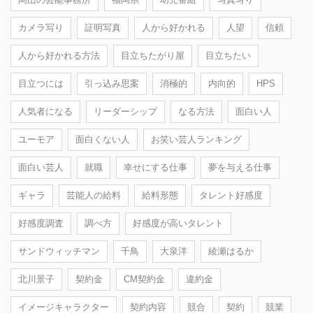
カメラ写り
証明写真
人から好かれる
人望
信頼
人から好かれる方法
目立ちたがり屋
目立ちたい
目立つには
引っ込み思案
消極的
内向的
HPS
人気者になる
リーダーシップ
なる方法
面白い人
ユーモア
面白くない人
お笑い芸人ランキング
面白い芸人
就職
幸せにする仕事
夢を与える仕事
ギャラ
芸能人の給料
給料形態
タレント好感度
好感度調査
調べ方
好感度が高いタレント
サンドウィッチマン
千鳥
大泉洋
綾瀬はるか
北川景子
契約金
CM契約金
違約金
イメージキャラクター
契約内容
競合
契約
競業