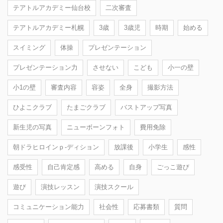
テアトルアカデミー仙台校
二次審査
テアトルアカデミー札幌
3歳
3歳児
時期
始める
スイミング
体操
プレゼンテーション
プレゼンテーション力
させない
こども
小一の壁
小1の壁
審査内容
容姿
全身
撮影方法
ひよこクラブ
たまごクラブ
バストアップ写真
新生児の写真
ニューボーンフォト
費用免除
朝ドラヒロインｐ-ディション
放課後
小学生
感性
感受性
自己肯定感
高める
自身
ごっこ遊び
遊び
演技レッスン
演技スクール
コミュニケーション能力
社会性
応募書類
質問