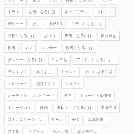
ドラマ
女優になるには
キッズモデル
タレント
デビュー
歌手
自己PR
モデルになるには
子役になるには
なり方
声優になるには
自分磨き
役者
ママ
ダンサー
役者になるには
ダンサーになるには
生い立ち
アイドルになるには
ランキング
あらすじ
キャスト
歌手になるには
エピソード
演技力向上
スカウト
オーディションエピソード
発声
ミュージカル俳優
ミュージカル
映画
タレントになるには
緊張克服
コミュニケーション
K-Pop
子供
写真撮影
スキル
テアトル
第一印象
読者モデル