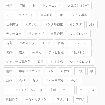
発達
年齢
曲
トレーニング
人気ランキング
デビューエピソード
腹式呼吸
オーディション写真
仕事内容
天才子役
メンタル強化
インスタ
滑舌
ナレーター
ポジティブ
自己分析
ママタレント
名言
エキストラ
メイク
音楽
アーティスト
笑顔
芸人
やり方
テレビ番組
子役タレント
ジャニーズ事務所
緊張
おすすめ
シニアタレント
趣味
歌唱テクニック
大阪
名古屋
写真
喉
演技
合格
育児
ベビーモデル
子ども
ミュージシャンになるには
演劇
カメラ
アミューズ
劇団四季
赤ちゃんタレント
スタジオ
ブログ