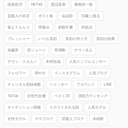
指原莉乃
HKT48
渡辺直美
事務所一覧
芸能人の名言
ポスト嵐
会話術
印象に残る
覚えてもらう
呼吸法
挙動不審
対処法
プレッシャー
いつも笑顔
笑顔の作り方
笑顔の効果
加藤茶
所ジョージ
草彅剛
デヴィ夫人
デヴィ・スカルノ
木村拓哉
人気インフルエンサー
フォロワー
増やす
インスタグラム
人気ブログ
チャンネル登録者数
ツイッター
アカウント
LINE
TikTok
次世代女優
ベスト20
演技力ランキング
オーディション情報
スカウトされる顔
人気モデル
女性モデル
ママブログ
芸能人ブログ
未経験