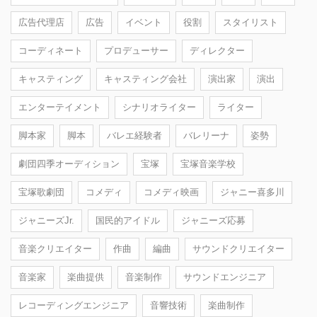
広告代理店
広告
イベント
役割
スタイリスト
コーディネート
プロデューサー
ディレクター
キャスティング
キャスティング会社
演出家
演出
エンターテイメント
シナリオライター
ライター
脚本家
脚本
バレエ経験者
バレリーナ
姿勢
劇団四季オーディション
宝塚
宝塚音楽学校
宝塚歌劇団
コメディ
コメディ映画
ジャニー喜多川
ジャニーズJr.
国民的アイドル
ジャニーズ応募
音楽クリエイター
作曲
編曲
サウンドクリエイター
音楽家
楽曲提供
音楽制作
サウンドエンジニア
レコーディングエンジニア
音響技術
楽曲制作