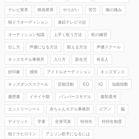
テレビ業界
映画業界
やりがい
苦労
喉の痛み
朝ドラオーディション
連続テレビ小説
オーディション知識
上手く歌う方法
歌の練習
出し方
声優になる方法
鍛える方法
声優スクール
キッズモデル事務所
入り方
新生児
有名人
好印象
感情
アイドルオーディション
キッズダンス
キッズダンススクール
芸能活動
EQ
IQ
知能指数
履歴書
イヤイヤ期
パンパースモデル
書類選考
エントリーシート
赤ちゃんモデル事務所
ピアノ
脳
デメリット
学童
全身写真
特待生
特待生制度
朝ドラヒロイン
アニソン歌手になるには