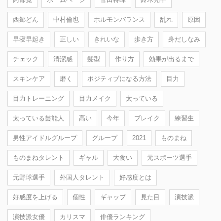
西郷どん
中村倫也
ホルモンバランス
乱れ
原因
早寝早起き
正しい
きれいな
歩き方
身だしなみ
チェック
清潔感
髪型
作り方
効果が出るまで
スキンケア
磨く
ポジティブになる方法
目力
目力トレーニング
目力メイク
太っている
太っている芸能人
高い
今年
ブレイク
練習生
男性アイドルグループ
グループ
2021
ものまね
ものまねタレント
ギャル
大食い
元スポーツ選手
元野球選手
外国人タレント
好感度とは
好感度を上げる
個性
ギャップ
見た目
演技派
演技派女優
カリスマ
俳優ランキング