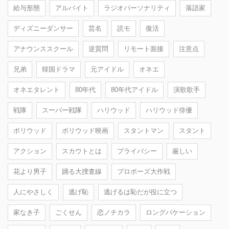
給与形態
アルバイト
ラジオパーソナリティ
落語家
ディズニーダンサー
芸名
読モ
復活
アナウンススクール
逆質問
リモート面接
注意点
兄弟
韓国ドラマ
元アイドル
オネエ
オネエタレント
80年代
80年代アイドル
演歌歌手
戦隊
スーパー戦隊
ハリウッド
ハリウッド俳優
ボリウッド
ボリウッド映画
スタントマン
スタント
アクション
スカウトとは
プライバシー
厳しい
花より男子
踊る大捜査線
プロポーズ大作戦
人にやさしく
逃げ恥
逃げるは恥だが役に立つ
家なき子
ごくせん
恋ノチカラ
ロングバケーション