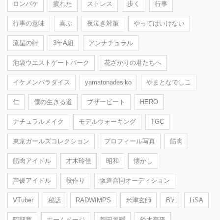
ロンバケ
疲れた
ストレス
歩く
行事
行事の意味
喜ぶ
夜泣き対策
やってはいけない
流星の絆
3年A組
アンナチュラル
池袋ウエストゲートパーク
花ざかりの君たちへ
イケメンパラダイス
yamatonadesiko
やまとなでしこ
仁
僕の生きる道
ブザービート
HERO
ナチュラルメイク
モデルウォーキング
TGC
東京ガールズコレクション
プロフィール写真
筋肉
筋肉アイドル
才木玲佳
昭和
懐かし
声優アイドル
役作り
坂道合同オーディション
VTuber
秘話
RADWIMPS
米津玄師
B'z
LiSA
阿部寛
ホームページ
菅田将暉
鈴木亮平