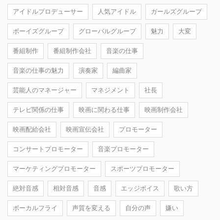
アイドルプロデューサー
人気アイドル
ガールズグループ
ボーイズグループ
グローバルグループ
魅力
大変
番組制作
番組制作会社
音楽の仕事
音楽の仕事の魅力
演奏家
編曲家
芸能人のマネージャー
マネジメント
社長
テレビ関係の仕事
映画に関わる仕事
映画制作会社
映画配給会社
映画宣伝会社
プロモーター
コンサートプロモーター
音楽プロモーター
マーケティングプロモーター
スポーツプロモーター
絶対音感
相対音感
音感
エッジボイス
歌い方
ボーカルフライ
声質を変える
自分の声
嫌い