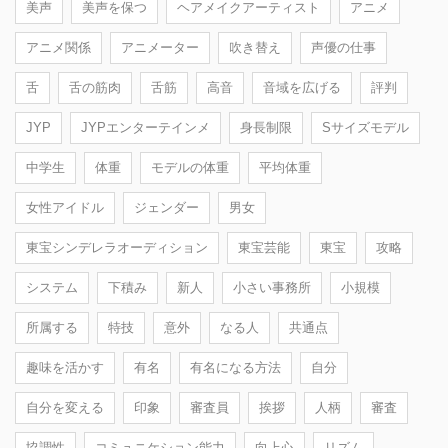
美声
美声を保つ
ヘアメイクアーティスト
アニメ
アニメ関係
アニメーター
吹き替え
声優の仕事
舌
舌の筋肉
舌筋
高音
音域を広げる
評判
JYP
JYPエンターテインメ
身長制限
Sサイズモデル
中学生
体重
モデルの体重
平均体重
女性アイドル
ジェンダー
男女
東宝シンデレラオーディション
東宝芸能
東宝
攻略
システム
下積み
新人
小さい事務所
小規模
所属する
特技
意外
なる人
共通点
趣味を活かす
有名
有名になる方法
自分
自分を変える
印象
審査員
挨拶
人柄
審査
協調性
コミュニケション能力
向上心
リズム