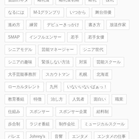
なるには
M-1グランプリ
いつから
舞台俳優
進め方
練習
デビューきっかけ
書き方
放送作家
SMAP
インフルエンサー
若手
若手女優
シニアモデル
芸能マネージャー
シニア世代
シニアの趣味
緊張しない方法
対策
芸能スクール
大手芸能事務所
スカウトマン
札幌
北海道
ローカルタレント
九州
いないいないばぁっ！
教育番組
特徴
治し方
人気者
面白い
職業
仕組み
スポンサー
スポンサー企業
給料制
歩合制
ラジオ番組
制作会社
ミュージカルスクール
バレエ
Johnny's
音響
エンタメ
エンタメの仕事