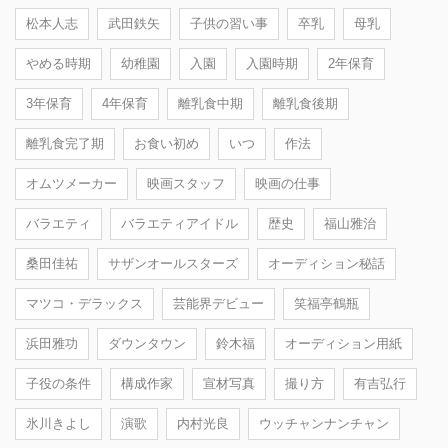
松本人志
武田鉄矢
子供の習い事
卒乳
母乳
やめる時期
幼稚園
入園
入園時期
2年保育
3年保育
4年保育
離乳食中期
離乳食後期
離乳食完了期
お食い初め
いつ
作法
オムツメーカー
映画スタッフ
映画の仕事
バラエティ
バラエティアイドル
歴史
福山雅治
桑田佳祐
サザンオールスターズ
オーディション秘話
マツコ・デラックス
芸能界デビュー
笑福亭鶴瓶
浜田雅功
ダウンタウン
鈴木福
オーディション用紙
子役の条件
構成作家
宣材写真
撮り方
有吉弘行
氷川きよし
演歌
内村光良
ウッチャンナンチャン