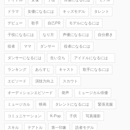
ドラマ
女優になるには
キッズモデル
タレント
デビュー
歌手
自己PR
モデルになるには
子役になるには
なり方
声優になるには
自分磨き
役者
ママ
ダンサー
役者になるには
ダンサーになるには
生い立ち
アイドルになるには
ランキング
あらすじ
キャスト
歌手になるには
エピソード
演技力向上
スカウト
オーディションエピソード
発声
ミュージカル俳優
ミュージカル
映画
タレントになるには
緊張克服
コミュニケーション
K-Pop
子供
写真撮影
スキル
テアトル
第一印象
読者モデル