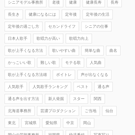
シニアモデル事務所
老後
健康
健康長寿
長寿
長生き
健康になるには
定年後
定年後の生活
定年後の過ごし方
セカンドライフ
シニアの仕事
日本人歌手
歌唱力が高い
歌唱力向上
歌が上手くなる方法
歌いやすい曲
簡単な曲
曲名
かっこいい歌
難しい歌
モテる歌
人気曲
歌が上手くなる方法雄
ボイトレ
声が出なくなる
人気歌手
人気歌手ランキング
ベスト
通る声
通る声を出す方法
新人発掘
スター
関西
北海道事務所
芸濃プロダクション
ご当地
仙台
東北
宮城県
愛知県
中京
岡山
岡山の芸能事務所
福岡県
幼児番組
写真写り