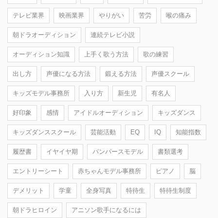
テレビ業界
映画業界
やりがい
苦労
喉の痛み
朝ドラオーディション
連続テレビ小説
オーディション知識
上手く歌う方法
歌の練習
出し方
声優になる方法
鍛える方法
声優スクール
キッズモデル事務所
入り方
新生児
有名人
好印象
感情
アイドルオーディション
キッズダンス
キッズダンススクール
芸能活動
EQ
IQ
知能指数
履歴書
イヤイヤ期
パンパースモデル
書類選考
エントリーシート
赤ちゃんモデル事務所
ピアノ
脳
デメリット
学童
全身写真
特待生
特待生制度
朝ドラヒロイン
アニソン歌手になるには