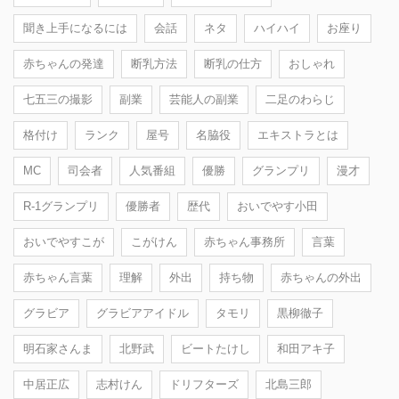
聞き上手になるには
会話
ネタ
ハイハイ
お座り
赤ちゃんの発達
断乳方法
断乳の仕方
おしゃれ
七五三の撮影
副業
芸能人の副業
二足のわらじ
格付け
ランク
屋号
名脇役
エキストラとは
MC
司会者
人気番組
優勝
グランプリ
漫才
R-1グランプリ
優勝者
歴代
おいでやす小田
おいでやすこが
こがけん
赤ちゃん事務所
言葉
赤ちゃん言葉
理解
外出
持ち物
赤ちゃんの外出
グラビア
グラビアアイドル
タモリ
黒柳徹子
明石家さんま
北野武
ビートたけし
和田アキ子
中居正広
志村けん
ドリフターズ
北島三郎