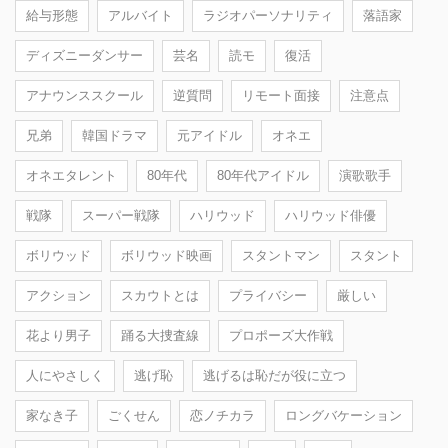
給与形態
アルバイト
ラジオパーソナリティ
落語家
ディズニーダンサー
芸名
読モ
復活
アナウンススクール
逆質問
リモート面接
注意点
兄弟
韓国ドラマ
元アイドル
オネエ
オネエタレント
80年代
80年代アイドル
演歌歌手
戦隊
スーパー戦隊
ハリウッド
ハリウッド俳優
ボリウッド
ボリウッド映画
スタントマン
スタント
アクション
スカウトとは
プライバシー
厳しい
花より男子
踊る大捜査線
プロポーズ大作戦
人にやさしく
逃げ恥
逃げるは恥だが役に立つ
家なき子
ごくせん
恋ノチカラ
ロングバケーション