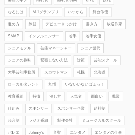
なるには
M-1グランプリ
いつから
舞台俳優
進め方
練習
デビューきっかけ
書き方
放送作家
SMAP
インフルエンサー
若手
若手女優
シニアモデル
芸能マネージャー
シニア世代
シニアの趣味
緊張しない方法
対策
芸能スクール
大手芸能事務所
スカウトマン
札幌
北海道
ローカルタレント
九州
いないいないばぁっ！
教育番組
特徴
治し方
人気者
面白い
職業
仕組み
スポンサー
スポンサー企業
給料制
歩合制
ラジオ番組
制作会社
ミュージカルスクール
バレエ
Johnny's
音響
エンタメ
エンタメの仕事