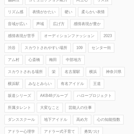
リズム感
表情がかたい
硬い
柔らかい表情
音域が広い
声域
広げ方
感情表現が豊か
感情表現が苦手
オーディションファッション
2023
渋谷
スカウトされやすい場所
109
センター街
アム村
心斎橋
梅田
中部地方
スカウトされる場所
栄
名古屋駅
横浜
神奈川県
横浜駅
みなとみらい
有名アイドル
王道
坂道シリーズ
AKB48グループ
ハロープロジェクト
所属タレント
大変なこと
芸能人の仕事
ダンススクール
地下アイドル
高め方
心の知能指数
アドラー心理学
アドラー式子育て
勇気づけ