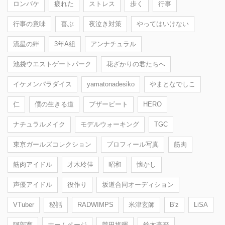
ロンバケ
疲れた
ストレス
歩く
行事
行事の意味
喜ぶ
夜泣き対策
やってはいけない
流星の絆
3年A組
アンナチュラル
池袋ウエストゲートパーク
花ざかりの君たちへ
イケメンパラダイス
yamatonadesiko
やまとなでしこ
仁
僕の生きる道
ブザービート
HERO
ナチュラルメイク
モデルウォーキング
TGC
東京ガールズコレクション
プロフィール写真
筋肉
筋肉アイドル
才木玲佳
昭和
懐かし
声優アイドル
役作り
坂道合同オーディション
VTuber
秘話
RADWIMPS
米津玄師
B'z
LiSA
阿部寛
ホームページ
菅田将暉
鈴木亮平