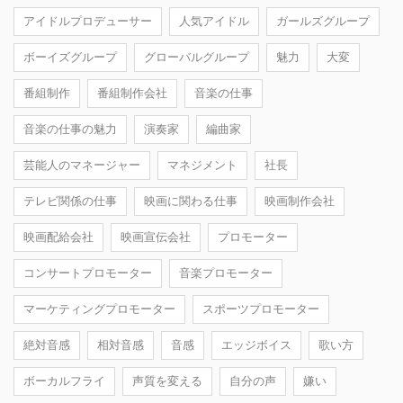
アイドルプロデューサー
人気アイドル
ガールズグループ
ボーイズグループ
グローバルグループ
魅力
大変
番組制作
番組制作会社
音楽の仕事
音楽の仕事の魅力
演奏家
編曲家
芸能人のマネージャー
マネジメント
社長
テレビ関係の仕事
映画に関わる仕事
映画制作会社
映画配給会社
映画宣伝会社
プロモーター
コンサートプロモーター
音楽プロモーター
マーケティングプロモーター
スポーツプロモーター
絶対音感
相対音感
音感
エッジボイス
歌い方
ボーカルフライ
声質を変える
自分の声
嫌い