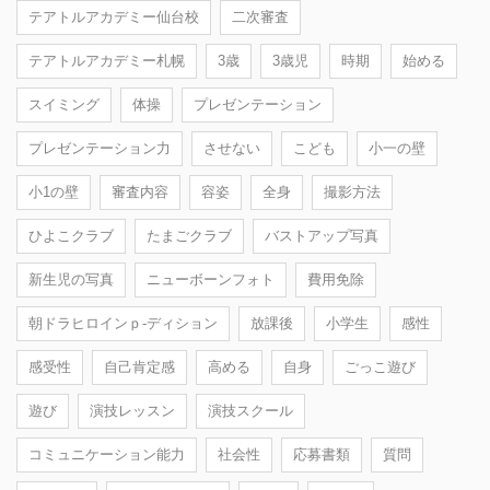
テアトルアカデミー仙台校
二次審査
テアトルアカデミー札幌
3歳
3歳児
時期
始める
スイミング
体操
プレゼンテーション
プレゼンテーション力
させない
こども
小一の壁
小1の壁
審査内容
容姿
全身
撮影方法
ひよこクラブ
たまごクラブ
バストアップ写真
新生児の写真
ニューボーンフォト
費用免除
朝ドラヒロインｐ-ディション
放課後
小学生
感性
感受性
自己肯定感
高める
自身
ごっこ遊び
遊び
演技レッスン
演技スクール
コミュニケーション能力
社会性
応募書類
質問