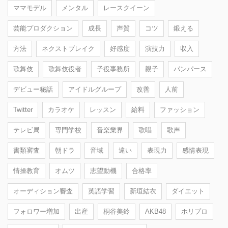
ママモデル
メンタル
レースクイーン
芸能プロダクション
成長
声質
コツ
鍛える
方法
ネクストブレイク
好感度
演技力
収入
歌舞伎
歌舞伎役者
子役事務所
親子
パンパース
デビュー秘話
アイドルグループ
改善
人前
Twitter
カラオケ
レッスン
給料
ファッション
テレビ局
専門学校
音楽業界
歌唱
歌声
書類審査
朝ドラ
音域
違い
表現力
感情表現
情操教育
オムツ
志望動機
合格率
オーディション審査
英語学習
新垣結衣
ダイエット
フォロワー増加
出産
桐谷美鈴
AKB48
ホリプロ