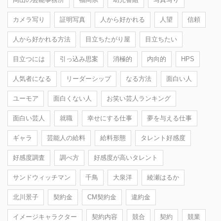
カメラ写り
証明写真
人から好かれる
人望
信頼
人から好かれる方法
目立ちたがり屋
目立ちたい
目立つには
引っ込み思案
消極的
内向的
HPS
人気者になる
リーダーシップ
なる方法
面白い人
ユーモア
面白くない人
お笑い芸人ランキング
面白い芸人
就職
幸せにする仕事
夢を与える仕事
ギャラ
芸能人の給料
給料形態
タレント好感度
好感度調査
調べ方
好感度が高いタレント
サンドウィッチマン
千鳥
大泉洋
綾瀬はるか
北川景子
契約金
CM契約金
違約金
イメージキャラクター
契約内容
競合
契約
競業