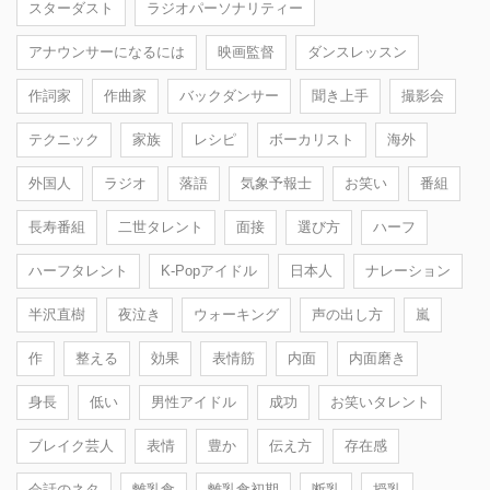
スターダスト
ラジオパーソナリティー
アナウンサーになるには
映画監督
ダンスレッスン
作詞家
作曲家
バックダンサー
聞き上手
撮影会
テクニック
家族
レシピ
ボーカリスト
海外
外国人
ラジオ
落語
気象予報士
お笑い
番組
長寿番組
二世タレント
面接
選び方
ハーフ
ハーフタレント
K-Popアイドル
日本人
ナレーション
半沢直樹
夜泣き
ウォーキング
声の出し方
嵐
作
整える
効果
表情筋
内面
内面磨き
身長
低い
男性アイドル
成功
お笑いタレント
ブレイク芸人
表情
豊か
伝え方
存在感
会話のネタ
離乳食
離乳食初期
断乳
授乳