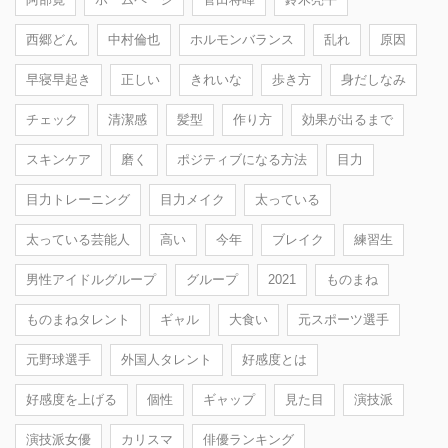
西郷どん
中村倫也
ホルモンバランス
乱れ
原因
早寝早起き
正しい
きれいな
歩き方
身だしなみ
チェック
清潔感
髪型
作り方
効果が出るまで
スキンケア
磨く
ポジティブになる方法
目力
目力トレーニング
目力メイク
太っている
太っている芸能人
高い
今年
ブレイク
練習生
男性アイドルグループ
グループ
2021
ものまね
ものまねタレント
ギャル
大食い
元スポーツ選手
元野球選手
外国人タレント
好感度とは
好感度を上げる
個性
ギャップ
見た目
演技派
演技派女優
カリスマ
俳優ランキング