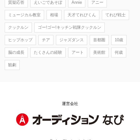
質疑応答
えいごであそぼ
Annie
アニー
ミュージカル教室
相場
天才てれびくん
てれび戦士
クックルン
ゴー!ゴー!キッチン戦隊クックルン
ヒップホップ
チア
ジャズダンス
首都圏
10歳
脳の成長
たくさんの経験
アート
美術館
何歳
観劇
運営会社