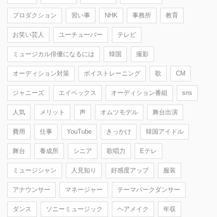
プロダクション
習い事
NHK
事務所
教育
お笑い芸人
ユーチューバー
テレビ
ミュージカル俳優になるには
韓国
撮影
オーディション対策
ボイストレーニング
歌
CM
ジャニーズ
エイベックス
オーディション番組
sns
人気
メリット
声
オムツモデル
舞台出演
費用
仕事
YouTube
きっかけ
韓国アイドル
舞台
養成所
シニア
歌唱力
Eテレ
ミュージシャン
人見知り
好感度アップ
服装
アナウンサー
マネージャー
テーマパークダンサー
ダンス
ソニーミュージック
ヘアメイク
年収