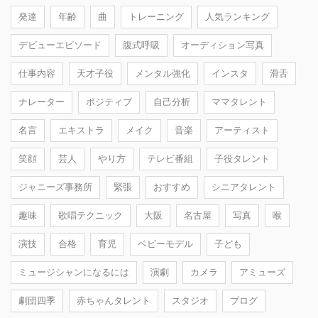
発達
年齢
曲
トレーニング
人気ランキング
デビューエピソード
腹式呼吸
オーディション写真
仕事内容
天才子役
メンタル強化
インスタ
滑舌
ナレーター
ポジティブ
自己分析
ママタレント
名言
エキストラ
メイク
音楽
アーティスト
笑顔
芸人
やり方
テレビ番組
子役タレント
ジャニーズ事務所
緊張
おすすめ
シニアタレント
趣味
歌唱テクニック
大阪
名古屋
写真
喉
演技
合格
育児
ベビーモデル
子ども
ミュージシャンになるには
演劇
カメラ
アミューズ
劇団四季
赤ちゃんタレント
スタジオ
ブログ