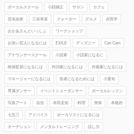
ボーカルスクール
小顔矯正
サロン
カフェ
芸名由来
三谷幸喜
クォーター
グルメ
吉田羊
おかあさんといっしょ
ワークショップ
お笑い芸人になるには
EXILE
ディズニー
Can Cam
アナウンサースクール
小説家
小説家になるに
映画監督になるには
作詞家になるには
作曲家になるには
マネージャーになるには
役者になるためには
小栗旬
専属ダンサー
イベントショーダンサー
ボーカルレッスン
写真アート
自信
本田圭佑
料理
簡単
本格的
七五三
アドバイス
ボーカリストになるには
オーデション
メンタルトレーニング
話し方