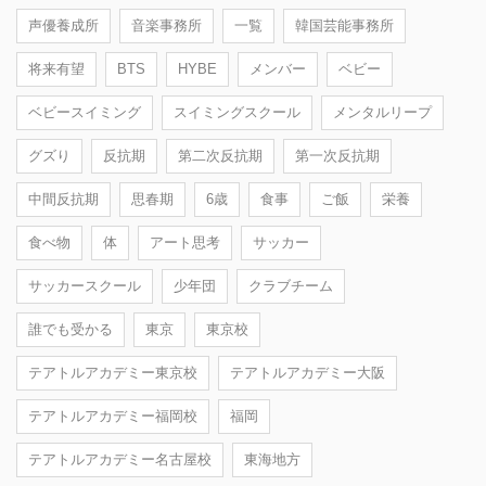
声優養成所
音楽事務所
一覧
韓国芸能事務所
将来有望
BTS
HYBE
メンバー
ベビー
ベビースイミング
スイミングスクール
メンタルリープ
グズり
反抗期
第二次反抗期
第一次反抗期
中間反抗期
思春期
6歳
食事
ご飯
栄養
食べ物
体
アート思考
サッカー
サッカースクール
少年団
クラブチーム
誰でも受かる
東京
東京校
テアトルアカデミー東京校
テアトルアカデミー大阪
テアトルアカデミー福岡校
福岡
テアトルアカデミー名古屋校
東海地方