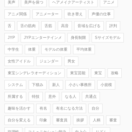
美声
美声を保つ
ヘアメイクアーティスト
アニメ
アニメ関係
アニメーター
吹き替え
声優の仕事
舌
舌の筋肉
舌筋
高音
音域を広げる
評判
JYP
JYPエンターテインメ
身長制限
Sサイズモデル
中学生
体重
モデルの体重
平均体重
女性アイドル
ジェンダー
男女
東宝シンデレラオーディション
東宝芸能
東宝
攻略
システム
下積み
新人
小さい事務所
小規模
所属する
特技
意外
なる人
共通点
趣味を活かす
有名
有名になる方法
自分
自分を変える
印象
審査員
挨拶
人柄
審査
協調性
コミュニケション能力
向上心
リズム