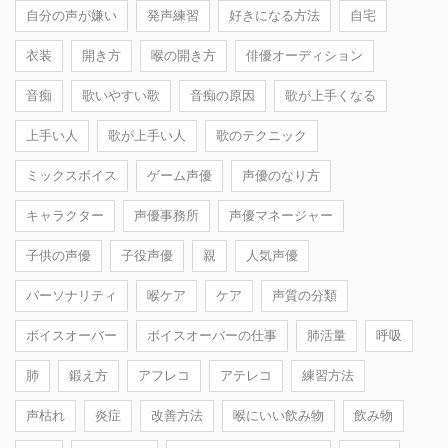
自分の声が嫌い
発声練習
好きになる方法
自宅
衣装
開き方
喉の開き方
俳優オーディション
音痴
歌いやすい歌
音痴の原因
歌が上手くなる
上手い人
歌が上手い人
歌のテクニック
ミックスボイス
ゲーム声優
声優のなり方
キャラクター
声優事務所
声優マネージャー
子供の声優
子役声優
親
人気声優
パーソナリティ
喉ケア
ケア
声質の分類
ボイスオーバー
ボイスオーバーの仕事
肺活量
呼吸
肺
鍛え方
アフレコ
アテレコ
練習方法
声枯れ
炎症
改善方法
喉にいい飲み物
飲み物