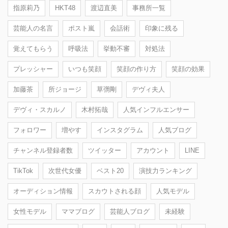
指原莉乃
HKT48
渡辺直美
事務所一覧
芸能人の名言
ポスト嵐
会話術
印象に残る
覚えてもらう
呼吸法
挙動不審
対処法
プレッシャー
いつも笑顔
笑顔の作り方
笑顔の効果
加藤茶
所ジョージ
草彅剛
デヴィ夫人
デヴィ・スカルノ
木村拓哉
人気インフルエンサー
フォロワー
増やす
インスタグラム
人気ブログ
チャンネル登録者数
ツイッター
アカウント
LINE
TikTok
次世代女優
ベスト20
演技力ランキング
オーディション情報
スカウトされる顔
人気モデル
女性モデル
ママブログ
芸能人ブログ
未経験