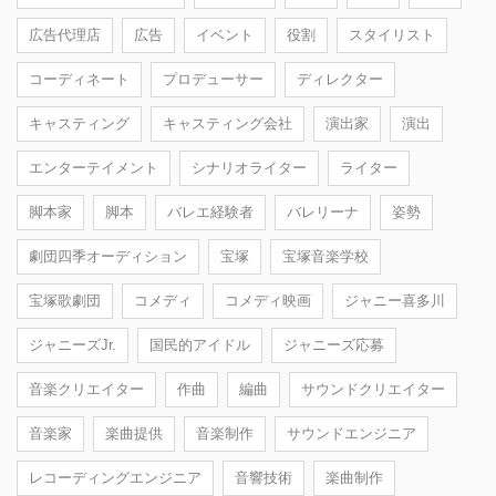
広告代理店
広告
イベント
役割
スタイリスト
コーディネート
プロデューサー
ディレクター
キャスティング
キャスティング会社
演出家
演出
エンターテイメント
シナリオライター
ライター
脚本家
脚本
バレエ経験者
バレリーナ
姿勢
劇団四季オーディション
宝塚
宝塚音楽学校
宝塚歌劇団
コメディ
コメディ映画
ジャニー喜多川
ジャニーズJr.
国民的アイドル
ジャニーズ応募
音楽クリエイター
作曲
編曲
サウンドクリエイター
音楽家
楽曲提供
音楽制作
サウンドエンジニア
レコーディングエンジニア
音響技術
楽曲制作