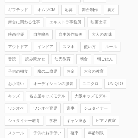
ギフテッド
オムツCM
応募
舞台制作
裏方
舞台に関わる仕事
エキストラ事務所
映画出演
映画俳優
自主映画
自主製作映画
大人の趣味
アウトドア
インドア
スマホ
使い方
ルール
音読
読み聞かせ
幼児教育
朝食
朝ごはん
子供の朝食
魔の二歳児
お金
お金の教育
お小遣い
オーディションの服装
ユニクロ
UNIQLO
キッズ
名古屋キッズモデル
大阪キッズモデル
ワンオペ
ワンオペ育児
家事
シュタイナー
シュタイナー教育
学校
ギャン泣き
ピアノ教室
スクール
子供のお手伝い
確率
年齢制限