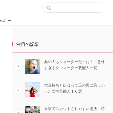

テゴリー
注目の記事
あの人もクォーターだった？！意外
すぎるクウォーター芸能人一覧
大金持ちと出会って玉の輿に乗っか
った女性芸能人１０選
原宿でスカウトされやすい場所・時