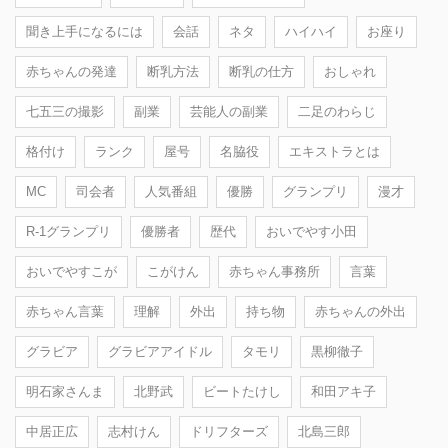
聞き上手になるには
会話
ネタ
ハイハイ
お座り
赤ちゃんの発達
断乳方法
断乳の仕方
おしゃれ
七五三の撮影
副業
芸能人の副業
二足のわらじ
格付け
ランク
屋号
名脇役
エキストラとは
MC
司会者
人気番組
優勝
グランプリ
漫才
R-1グランプリ
優勝者
歴代
おいでやす小田
おいでやすこが
こがけん
赤ちゃん事務所
言葉
赤ちゃん言葉
理解
外出
持ち物
赤ちゃんの外出
グラビア
グラビアアイドル
タモリ
黒柳徹子
明石家さんま
北野武
ビートたけし
和田アキ子
中居正広
志村けん
ドリフターズ
北島三郎