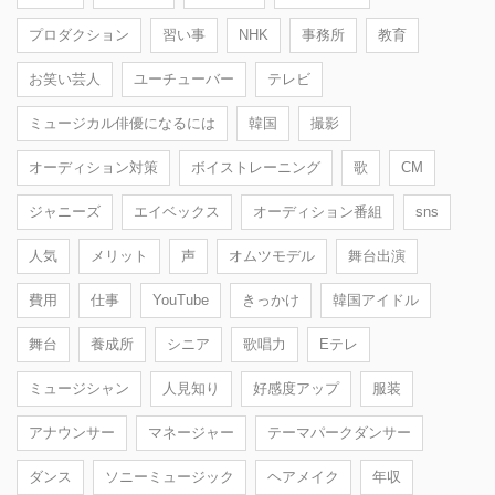
プロダクション
習い事
NHK
事務所
教育
お笑い芸人
ユーチューバー
テレビ
ミュージカル俳優になるには
韓国
撮影
オーディション対策
ボイストレーニング
歌
CM
ジャニーズ
エイベックス
オーディション番組
sns
人気
メリット
声
オムツモデル
舞台出演
費用
仕事
YouTube
きっかけ
韓国アイドル
舞台
養成所
シニア
歌唱力
Eテレ
ミュージシャン
人見知り
好感度アップ
服装
アナウンサー
マネージャー
テーマパークダンサー
ダンス
ソニーミュージック
ヘアメイク
年収