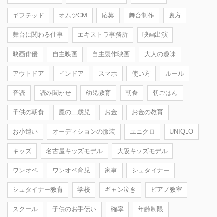
ギフテッド
オムツCM
応募
舞台制作
裏方
舞台に関わる仕事
エキストラ事務所
映画出演
映画俳優
自主映画
自主製作映画
大人の趣味
アウトドア
インドア
スマホ
使い方
ルール
音読
読み聞かせ
幼児教育
朝食
朝ごはん
子供の朝食
魔の二歳児
お金
お金の教育
お小遣い
オーディションの服装
ユニクロ
UNIQLO
キッズ
名古屋キッズモデル
大阪キッズモデル
ワンオペ
ワンオペ育児
家事
シュタイナー
シュタイナー教育
学校
ギャン泣き
ピアノ教室
スクール
子供のお手伝い
確率
年齢制限