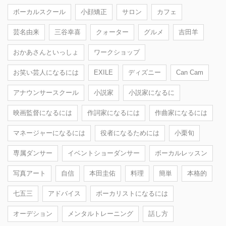
ボーカルスクール
小顔矯正
サロン
カフェ
芸名由来
三谷幸喜
クォーター
グルメ
吉田羊
おかあさんといっしょ
ワークショップ
お笑い芸人になるには
EXILE
ディズニー
Can Cam
アナウンサースクール
小説家
小説家になるに
映画監督になるには
作詞家になるには
作曲家になるには
マネージャーになるには
役者になるためには
小栗旬
専属ダンサー
イベントショーダンサー
ボーカルレッスン
写真アート
自信
本田圭佑
料理
簡単
本格的
七五三
アドバイス
ボーカリストになるには
オーデション
メンタルトレーニング
話し方