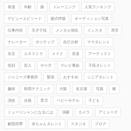
発達
年齢
曲
トレーニング
人気ランキング
デビューエピソード
腹式呼吸
オーディション写真
仕事内容
天才子役
メンタル強化
インスタ
滑舌
ナレーター
ポジティブ
自己分析
ママタレント
名言
エキストラ
メイク
音楽
アーティスト
笑顔
芸人
やり方
テレビ番組
子役タレント
ジャニーズ事務所
緊張
おすすめ
シニアタレント
趣味
歌唱テクニック
大阪
名古屋
写真
喉
演技
合格
育児
ベビーモデル
子ども
ミュージシャンになるには
演劇
カメラ
アミューズ
劇団四季
赤ちゃんタレント
スタジオ
ブログ