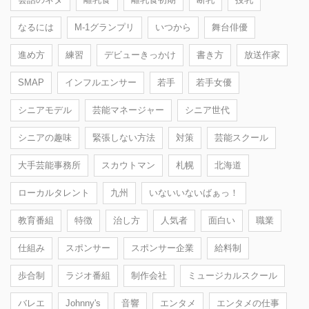
なるには
M-1グランプリ
いつから
舞台俳優
進め方
練習
デビューきっかけ
書き方
放送作家
SMAP
インフルエンサー
若手
若手女優
シニアモデル
芸能マネージャー
シニア世代
シニアの趣味
緊張しない方法
対策
芸能スクール
大手芸能事務所
スカウトマン
札幌
北海道
ローカルタレント
九州
いないいないばぁっ！
教育番組
特徴
治し方
人気者
面白い
職業
仕組み
スポンサー
スポンサー企業
給料制
歩合制
ラジオ番組
制作会社
ミュージカルスクール
バレエ
Johnny's
音響
エンタメ
エンタメの仕事