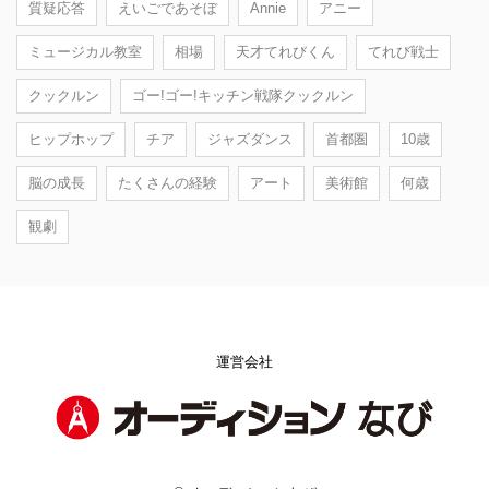
質疑応答
えいごであそぼ
Annie
アニー
ミュージカル教室
相場
天才てれびくん
てれび戦士
クックルン
ゴー!ゴー!キッチン戦隊クックルン
ヒップホップ
チア
ジャズダンス
首都圏
10歳
脳の成長
たくさんの経験
アート
美術館
何歳
観劇
運営会社