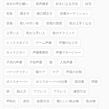
自分の声が嫌い
発声練習
好きになる方法
自宅
衣装
開き方
喉の開き方
俳優オーディション
音痴
歌いやすい歌
音痴の原因
歌が上手くなる
上手い人
歌が上手い人
歌のテクニック
ミックスボイス
ゲーム声優
声優のなり方
キャラクター
声優事務所
声優マネージャー
子供の声優
子役声優
親
人気声優
パーソナリティ
喉ケア
ケア
声質の分類
ボイスオーバー
ボイスオーバーの仕事
肺活量
呼吸
肺
鍛え方
アフレコ
アテレコ
練習方法
声枯れ
炎症
改善方法
喉にいい飲み物
飲み物