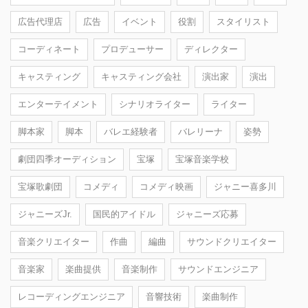
広告代理店
広告
イベント
役割
スタイリスト
コーディネート
プロデューサー
ディレクター
キャスティング
キャスティング会社
演出家
演出
エンターテイメント
シナリオライター
ライター
脚本家
脚本
バレエ経験者
バレリーナ
姿勢
劇団四季オーディション
宝塚
宝塚音楽学校
宝塚歌劇団
コメディ
コメディ映画
ジャニー喜多川
ジャニーズJr.
国民的アイドル
ジャニーズ応募
音楽クリエイター
作曲
編曲
サウンドクリエイター
音楽家
楽曲提供
音楽制作
サウンドエンジニア
レコーディングエンジニア
音響技術
楽曲制作