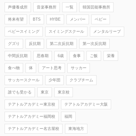
声優養成所
音楽事務所
一覧
韓国芸能事務所
将来有望
BTS
HYBE
メンバー
ベビー
ベビースイミング
スイミングスクール
メンタルリープ
グズり
反抗期
第二次反抗期
第一次反抗期
中間反抗期
思春期
6歳
食事
ご飯
栄養
食べ物
体
アート思考
サッカー
サッカースクール
少年団
クラブチーム
誰でも受かる
東京
東京校
テアトルアカデミー東京校
テアトルアカデミー大阪
テアトルアカデミー福岡校
福岡
テアトルアカデミー名古屋校
東海地方