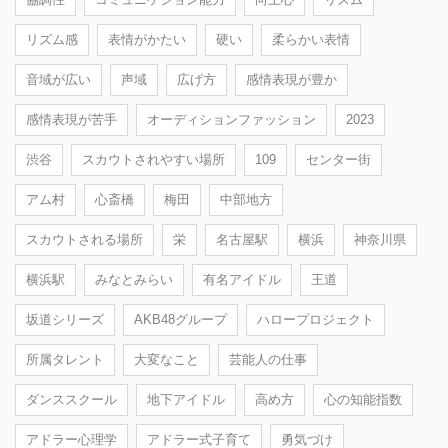
リズム感
表情がかたい
硬い
柔らかい表情
音域が広い
声域
広げ方
感情表現が豊か
感情表現が苦手
オーディションファッション
2023
渋谷
スカウトされやすい場所
109
センター街
アム村
心斎橋
梅田
中部地方
スカウトされる場所
栄
名古屋駅
横浜
神奈川県
横浜駅
みなとみらい
有名アイドル
王道
坂道シリーズ
AKB48グループ
ハロープロジェクト
所属タレント
大変なこと
芸能人の仕事
ダンススクール
地下アイドル
高め方
心の知能指数
アドラー心理学
アドラー式子育て
勇気づけ