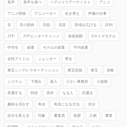
美声
美声を保つ
ヘアメイクアーティスト
アニメ
アニメ関係
アニメーター
吹き替え
声優の仕事
舌
舌の筋肉
舌筋
高音
音域を広げる
評判
JYP
JYPエンターテインメ
身長制限
Sサイズモデル
中学生
体重
モデルの体重
平均体重
女性アイドル
ジェンダー
男女
東宝シンデレラオーディション
東宝芸能
東宝
攻略
システム
下積み
新人
小さい事務所
小規模
所属する
特技
意外
なる人
共通点
趣味を活かす
有名
有名になる方法
自分
自分を変える
印象
審査員
挨拶
人柄
審査
協調性
コミュニケション能力
向上心
リズム