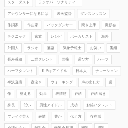
スターダスト
ラジオパーソナリティー
アナウンサーになるには
映画監督
ダンスレッスン
作詞家
作曲家
バックダンサー
聞き上手
撮影会
テクニック
家族
レシピ
ボーカリスト
海外
外国人
ラジオ
落語
気象予報士
お笑い
番組
長寿番組
二世タレント
面接
選び方
ハーフ
ハーフタレント
K-Popアイドル
日本人
ナレーション
半沢直樹
夜泣き
ウォーキング
声の出し方
嵐
作
整える
効果
表情筋
内面
内面磨き
身長
低い
男性アイドル
成功
お笑いタレント
ブレイク芸人
表情
豊か
伝え方
存在感
会話のネタ
離乳食
離乳食初期
断乳
授乳