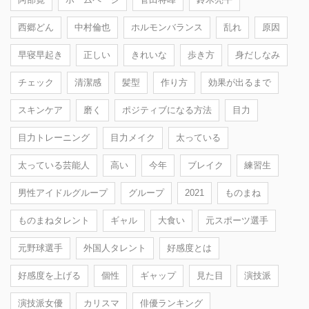
西郷どん
中村倫也
ホルモンバランス
乱れ
原因
早寝早起き
正しい
きれいな
歩き方
身だしなみ
チェック
清潔感
髪型
作り方
効果が出るまで
スキンケア
磨く
ポジティブになる方法
目力
目力トレーニング
目力メイク
太っている
太っている芸能人
高い
今年
ブレイク
練習生
男性アイドルグループ
グループ
2021
ものまね
ものまねタレント
ギャル
大食い
元スポーツ選手
元野球選手
外国人タレント
好感度とは
好感度を上げる
個性
ギャップ
見た目
演技派
演技派女優
カリスマ
俳優ランキング