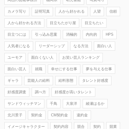
カメラ写り
証明写真
人から好かれる
人望
信頼
人から好かれる方法
目立ちたがり屋
目立ちたい
目立つには
引っ込み思案
消極的
内向的
HPS
人気者になる
リーダーシップ
なる方法
面白い人
ユーモア
面白くない人
お笑い芸人ランキング
面白い芸人
就職
幸せにする仕事
夢を与える仕事
ギャラ
芸能人の給料
給料形態
タレント好感度
好感度調査
調べ方
好感度が高いタレント
サンドウィッチマン
千鳥
大泉洋
綾瀬はるか
北川景子
契約金
CM契約金
違約金
イメージキャラクター
契約内容
競合
契約
競業