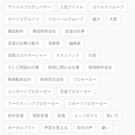
アイドルプロデューサー
人気アイドル
ガールズグループ
ボーイズグループ
グローバルグループ
魅力
大変
番組制作
番組制作会社
音楽の仕事
音楽の仕事の魅力
演奏家
編曲家
芸能人のマネージャー
マネジメント
社長
テレビ関係の仕事
映画に関わる仕事
映画制作会社
映画配給会社
映画宣伝会社
プロモーター
コンサートプロモーター
音楽プロモーター
マーケティングプロモーター
スポーツプロモーター
絶対音感
相対音感
音感
エッジボイス
歌い方
ボーカルフライ
声質を変える
自分の声
嫌い