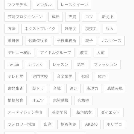
ママモデル
メンタル
レースクイーン
芸能プロダクション
成長
声質
コツ
鍛える
方法
ネクストブレイク
好感度
演技力
収入
歌舞伎
歌舞伎役者
子役事務所
親子
パンパース
デビュー秘話
アイドルグループ
改善
人前
Twitter
カラオケ
レッスン
給料
ファッション
テレビ局
専門学校
音楽業界
歌唱
歌声
書類審査
朝ドラ
音域
違い
表現力
感情表現
情操教育
オムツ
志望動機
合格率
オーディション審査
英語学習
新垣結衣
ダイエット
フォロワー増加
出産
桐谷美鈴
AKB48
ホリプロ