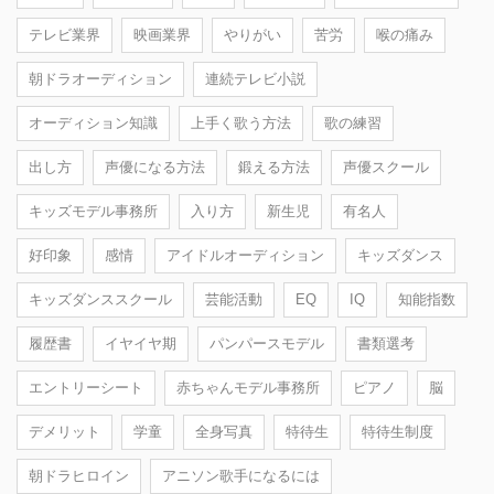
テレビ業界
映画業界
やりがい
苦労
喉の痛み
朝ドラオーディション
連続テレビ小説
オーディション知識
上手く歌う方法
歌の練習
出し方
声優になる方法
鍛える方法
声優スクール
キッズモデル事務所
入り方
新生児
有名人
好印象
感情
アイドルオーディション
キッズダンス
キッズダンススクール
芸能活動
EQ
IQ
知能指数
履歴書
イヤイヤ期
パンパースモデル
書類選考
エントリーシート
赤ちゃんモデル事務所
ピアノ
脳
デメリット
学童
全身写真
特待生
特待生制度
朝ドラヒロイン
アニソン歌手になるには