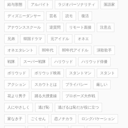
給与形態
アルバイト
ラジオパーソナリティ
落語家
ディズニーダンサー
芸名
読モ
復活
アナウンススクール
逆質問
リモート面接
注意点
兄弟
韓国ドラマ
元アイドル
オネエ
オネエタレント
80年代
80年代アイドル
演歌歌手
戦隊
スーパー戦隊
ハリウッド
ハリウッド俳優
ボリウッド
ボリウッド映画
スタントマン
スタント
アクション
スカウトとは
プライバシー
厳しい
花より男子
踊る大捜査線
プロポーズ大作戦
人にやさしく
逃げ恥
逃げるは恥だが役に立つ
家なき子
ごくせん
恋ノチカラ
ロングバケーション