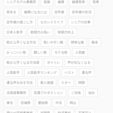
シニアモデル事務所
老後
健康
健康長寿
長寿
長生き
健康になるには
定年後
定年後の生活
定年後の過ごし方
セカンドライフ
シニアの仕事
日本人歌手
歌唱力が高い
歌唱力向上
歌が上手くなる方法
歌いやすい曲
簡単な曲
曲名
かっこいい歌
難しい歌
モテる歌
人気曲
歌が上手くなる方法雄
ボイトレ
声が出なくなる
人気歌手
人気歌手ランキング
ベスト
通る声
通る声を出す方法
新人発掘
スター
関西
北海道事務所
芸濃プロダクション
ご当地
仙台
東北
宮城県
愛知県
中京
岡山
岡山の芸能事務所
福岡県
幼児番組
写真写り