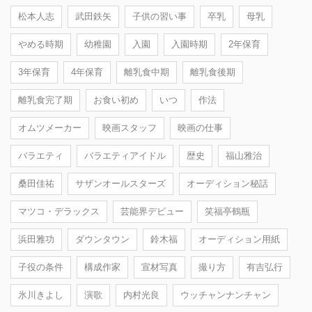
松本人志
武田鉄矢
子供の習い事
卒乳
母乳
やめる時期
幼稚園
入園
入園時期
2年保育
3年保育
4年保育
離乳食中期
離乳食後期
離乳食完了期
お食い初め
いつ
作法
オムツメーカー
映画スタッフ
映画の仕事
バラエティ
バラエティアイドル
歴史
福山雅治
桑田佳祐
サザンオールスターズ
オーディション秘話
マツコ・デラックス
芸能界デビュー
笑福亭鶴瓶
浜田雅功
ダウンタウン
鈴木福
オーディション用紙
子役の条件
構成作家
宣材写真
撮り方
有吉弘行
氷川きよし
演歌
内村光良
ウッチャンナンチャン