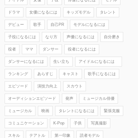
ドラマ
女優になるには
キッズモデル
タレント
デビュー
歌手
自己PR
モデルになるには
子役になるには
なり方
声優になるには
自分磨き
役者
ママ
ダンサー
役者になるには
ダンサーになるには
生い立ち
アイドルになるには
ランキング
あらすじ
キャスト
歌手になるには
エピソード
演技力向上
スカウト
オーディションエピソード
発声
ミュージカル俳優
ミュージカル
映画
タレントになるには
緊張克服
コミュニケーション
K-Pop
子供
写真撮影
スキル
テアトル
第一印象
読者モデル