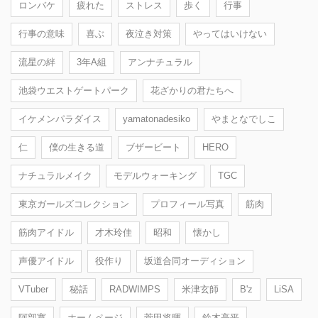
ロンバケ
疲れた
ストレス
歩く
行事
行事の意味
喜ぶ
夜泣き対策
やってはいけない
流星の絆
3年A組
アンナチュラル
池袋ウエストゲートパーク
花ざかりの君たちへ
イケメンパラダイス
yamatonadesiko
やまとなでしこ
仁
僕の生きる道
ブザービート
HERO
ナチュラルメイク
モデルウォーキング
TGC
東京ガールズコレクション
プロフィール写真
筋肉
筋肉アイドル
才木玲佳
昭和
懐かし
声優アイドル
役作り
坂道合同オーディション
VTuber
秘話
RADWIMPS
米津玄師
B'z
LiSA
阿部寛
ホームページ
菅田将暉
鈴木亮平