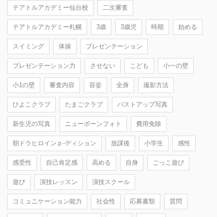
テアトルアカデミー仙台校
二次審査
テアトルアカデミー札幌
3歳
3歳児
時期
始める
スイミング
体操
プレゼンテーション
プレゼンテーション力
させない
こども
小一の壁
小1の壁
審査内容
容姿
全身
撮影方法
ひよこクラブ
たまごクラブ
バストアップ写真
新生児の写真
ニューボーンフォト
費用免除
朝ドラヒロインｐ-ディション
放課後
小学生
感性
感受性
自己肯定感
高める
自身
ごっこ遊び
遊び
演技レッスン
演技スクール
コミュニケーション能力
社会性
応募書類
質問