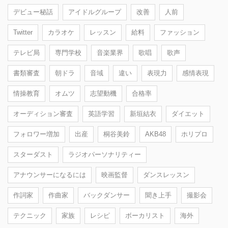
デビュー秘話
アイドルグループ
改善
人前
Twitter
カラオケ
レッスン
給料
ファッション
テレビ局
専門学校
音楽業界
歌唱
歌声
書類審査
朝ドラ
音域
違い
表現力
感情表現
情操教育
オムツ
志望動機
合格率
オーディション審査
英語学習
新垣結衣
ダイエット
フォロワー増加
出産
桐谷美鈴
AKB48
ホリプロ
スターダスト
ラジオパーソナリティー
アナウンサーになるには
映画監督
ダンスレッスン
作詞家
作曲家
バックダンサー
聞き上手
撮影会
テクニック
家族
レシピ
ボーカリスト
海外