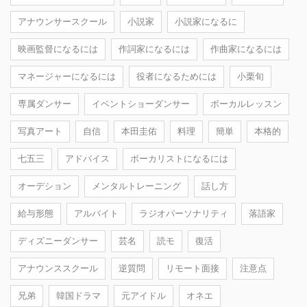
アナウンサースクール
小説家
小説家になるに
映画監督になるには
作詞家になるには
作曲家になるには
マネージャーになるには
役者になるためには
小栗旬
専属ダンサー
イベントショーダンサー
ボーカルレッスン
写真アート
自信
本田圭佑
料理
簡単
本格的
七五三
アドバイス
ボーカリストになるには
オーデション
メンタルトレーニング
話し方
給与形態
アルバイト
ラジオパーソナリティ
落語家
ディズニーダンサー
芸名
読モ
復活
アナウンススクール
逆質問
リモート面接
注意点
兄弟
韓国ドラマ
元アイドル
オネエ