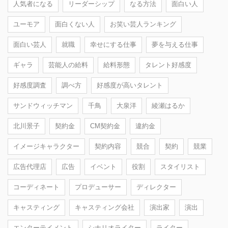
人気者になる
リーダーシップ
なる方法
面白い人
ユーモア
面白くない人
お笑い芸人ランキング
面白い芸人
就職
幸せにする仕事
夢を与える仕事
ギャラ
芸能人の給料
給料形態
タレント好感度
好感度調査
調べ方
好感度が高いタレント
サンドウィッチマン
千鳥
大泉洋
綾瀬はるか
北川景子
契約金
CM契約金
違約金
イメージキャラクター
契約内容
競合
契約
競業
広告代理店
広告
イベント
役割
スタイリスト
コーディネート
プロデューサー
ディレクター
キャスティング
キャスティング会社
演出家
演出
エンターテイメント
シナリオライター
ライター