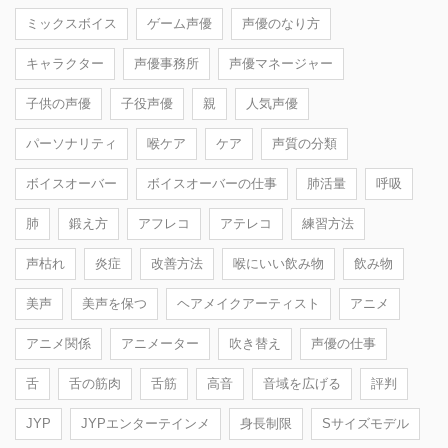
ミックスボイス
ゲーム声優
声優のなり方
キャラクター
声優事務所
声優マネージャー
子供の声優
子役声優
親
人気声優
パーソナリティ
喉ケア
ケア
声質の分類
ボイスオーバー
ボイスオーバーの仕事
肺活量
呼吸
肺
鍛え方
アフレコ
アテレコ
練習方法
声枯れ
炎症
改善方法
喉にいい飲み物
飲み物
美声
美声を保つ
ヘアメイクアーティスト
アニメ
アニメ関係
アニメーター
吹き替え
声優の仕事
舌
舌の筋肉
舌筋
高音
音域を広げる
評判
JYP
JYPエンターテインメ
身長制限
Sサイズモデル