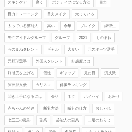
スキンケア
磨く
ポジティブになる方法
目力
目力トレーニング
目力メイク
太っている
太っている芸能人
高い
今年
ブレイク
練習生
男性アイドルグループ
グループ
2021
ものまね
ものまねタレント
ギャル
大食い
元スポーツ選手
元野球選手
外国人タレント
好感度とは
好感度を上げる
個性
ギャップ
見た目
演技派
演技派女優
カリスマ
俳優ランキング
聞き上手になるには
会話
ネタ
ハイハイ
お座り
赤ちゃんの発達
断乳方法
断乳の仕方
おしゃれ
七五三の撮影
副業
芸能人の副業
二足のわらじ
格付け
ランク
屋号
名脇役
エキストラとは