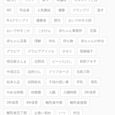
MC
司会者
人気番組
優勝
グランプリ
漫才
R-1グランプリ
優勝者
歴代
おいでやす小田
おいでやすこが
こがけん
赤ちゃん事務所
言葉
赤ちゃん言葉
理解
外出
持ち物
赤ちゃんの外出
グラビア
グラビアアイドル
タモリ
黒柳徹子
明石家さんま
北野武
ビートたけし
和田アキ子
中居正広
志村けん
ドリフターズ
北島三郎
松本人志
武田鉄矢
子供の習い事
卒乳
母乳
やめる時期
幼稚園
入園
入園時期
2年保育
3年保育
4年保育
離乳食中期
離乳食後期
離乳食完了期
お食い初め
いつ
作法