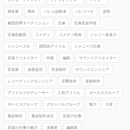
脚本家
脚本
バレエ経験者
バレリーナ
姿勢
劇団四季オーディション
宝塚
宝塚音楽学校
宝塚歌劇団
コメディ
コメディ映画
ジャニー喜多川
ジャニーズJr.
国民的アイドル
ジャニーズ応募
音楽クリエイター
作曲
編曲
サウンドクリエイター
音楽家
楽曲提供
音楽制作
サウンドエンジニア
レコーディングエンジニア
音響技術
楽曲制作
アイドルプロデューサー
人気アイドル
ガールズグループ
ボーイズグループ
グローバルグループ
魅力
大変
番組制作
番組制作会社
音楽の仕事
音楽の仕事の魅力
演奏家
編曲家