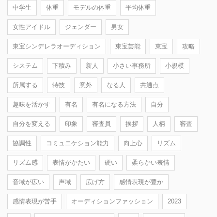
中学生
体重
モデルの体重
平均体重
女性アイドル
ジェンダー
男女
東宝シンデレラオーディション
東宝芸能
東宝
攻略
システム
下積み
新人
小さい事務所
小規模
所属する
特技
意外
なる人
共通点
趣味を活かす
有名
有名になる方法
自分
自分を変える
印象
審査員
挨拶
人柄
審査
協調性
コミュニケション能力
向上心
リズム
リズム感
表情がかたい
硬い
柔らかい表情
音域が広い
声域
広げ方
感情表現が豊か
感情表現が苦手
オーディションファッション
2023