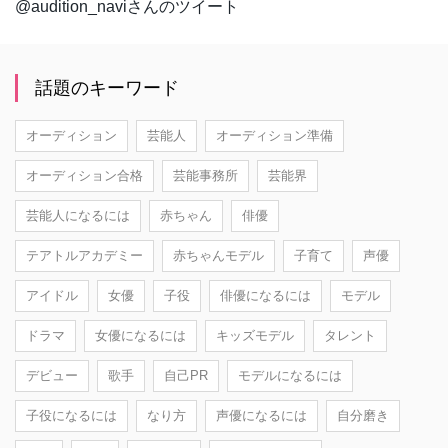
@audition_naviさんのツイート
話題のキーワード
オーディション
芸能人
オーディション準備
オーディション合格
芸能事務所
芸能界
芸能人になるには
赤ちゃん
俳優
テアトルアカデミー
赤ちゃんモデル
子育て
声優
アイドル
女優
子役
俳優になるには
モデル
ドラマ
女優になるには
キッズモデル
タレント
デビュー
歌手
自己PR
モデルになるには
子役になるには
なり方
声優になるには
自分磨き