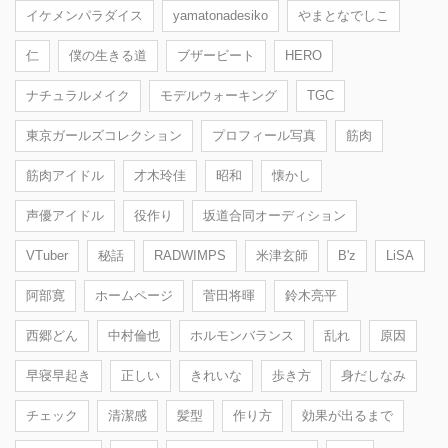
イケメンパラダイス
yamatonadesiko
やまとなでしこ
仁
僕の生きる道
ブザービート
HERO
ナチュラルメイク
モデルウォーキング
TGC
東京ガールズコレクション
プロフィール写真
筋肉
筋肉アイドル
才木玲佳
昭和
懐かし
声優アイドル
役作り
坂道合同オーディション
VTuber
秘話
RADWIMPS
米津玄師
B'z
LiSA
阿部寛
ホームページ
菅田将暉
鈴木亮平
西郷どん
中村倫也
ホルモンバランス
乱れ
原因
早寝早起き
正しい
きれいな
歩き方
身だしなみ
チェック
清潔感
髪型
作り方
効果が出るまで