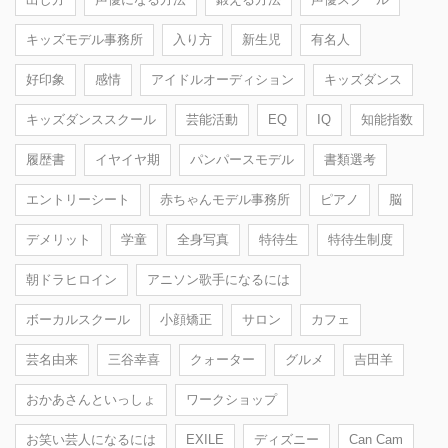
キッズモデル事務所
入り方
新生児
有名人
好印象
感情
アイドルオーディション
キッズダンス
キッズダンススクール
芸能活動
EQ
IQ
知能指数
履歴書
イヤイヤ期
パンパースモデル
書類選考
エントリーシート
赤ちゃんモデル事務所
ピアノ
脳
デメリット
学童
全身写真
特待生
特待生制度
朝ドラヒロイン
アニソン歌手になるには
ボーカルスクール
小顔矯正
サロン
カフェ
芸名由来
三谷幸喜
クォーター
グルメ
吉田羊
おかあさんといっしょ
ワークショップ
お笑い芸人になるには
EXILE
ディズニー
Can Cam