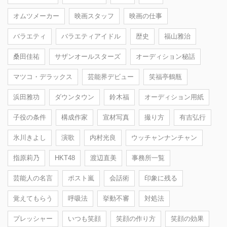
オムツメーカー
映画スタッフ
映画の仕事
バラエティ
バラエティアイドル
歴史
福山雅治
桑田佳祐
サザンオールスターズ
オーディション秘話
マツコ・デラックス
芸能界デビュー
笑福亭鶴瓶
浜田雅功
ダウンタウン
鈴木福
オーディション用紙
子役の条件
構成作家
宣材写真
撮り方
有吉弘行
氷川きよし
演歌
内村光良
ウッチャンナンチャン
指原莉乃
HKT48
渡辺直美
事務所一覧
芸能人の名言
ポスト嵐
会話術
印象に残る
覚えてもらう
呼吸法
挙動不審
対処法
プレッシャー
いつも笑顔
笑顔の作り方
笑顔の効果