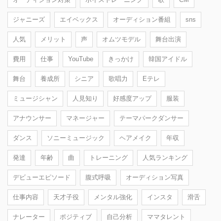
ジャニーズ
エイベックス
オーディション番組
sns
人気
メリット
声
オムツモデル
舞台出演
費用
仕事
YouTube
きっかけ
韓国アイドル
舞台
養成所
シニア
歌唱力
Eテレ
ミュージシャン
人見知り
好感度アップ
服装
アナウンサー
マネージャー
テーマパークダンサー
ダンス
ソニーミュージック
ヘアメイク
年収
発達
年齢
曲
トレーニング
人気ランキング
デビューエピソード
腹式呼吸
オーディション写真
仕事内容
天才子役
メンタル強化
インスタ
滑舌
ナレーター
ポジティブ
自己分析
ママタレント