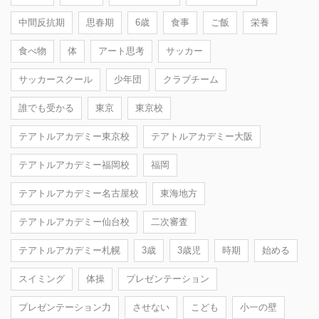
中間反抗期
思春期
6歳
食事
ご飯
栄養
食べ物
体
アート思考
サッカー
サッカースクール
少年団
クラブチーム
誰でも受かる
東京
東京校
テアトルアカデミー東京校
テアトルアカデミー大阪
テアトルアカデミー福岡校
福岡
テアトルアカデミー名古屋校
東海地方
テアトルアカデミー仙台校
二次審査
テアトルアカデミー札幌
3歳
3歳児
時期
始める
スイミング
体操
プレゼンテーション
プレゼンテーション力
させない
こども
小一の壁