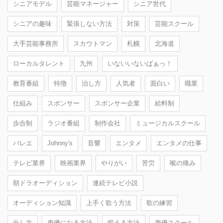
シニアモデル
芸能マネージャー
シニア世代
シニアの趣味
緊張しない方法
対策
芸能スクール
大手芸能事務所
スカウトマン
札幌
北海道
ローカルタレント
九州
いないいないばぁっ！
教育番組
特徴
治し方
人気者
面白い
職業
仕組み
スポンサー
スポンサー企業
給料制
歩合制
ラジオ番組
制作会社
ミュージカルスクール
バレエ
Johnny's
音響
エンタメ
エンタメの仕事
テレビ業界
映画業界
やりがい
苦労
喉の痛み
朝ドラオーディション
連続テレビ小説
オーディション知識
上手く歌う方法
歌の練習
出し方
声優になる方法
鍛える方法
声優スクール