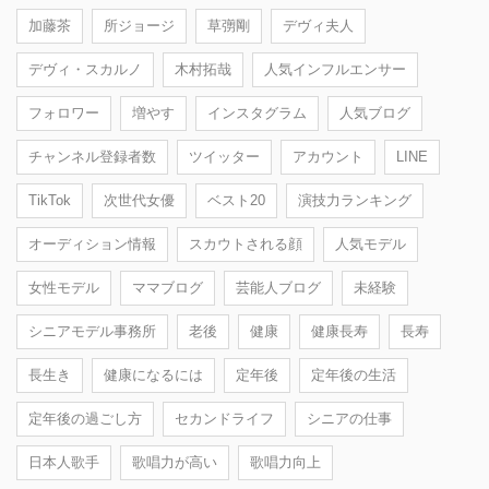
加藤茶
所ジョージ
草彅剛
デヴィ夫人
デヴィ・スカルノ
木村拓哉
人気インフルエンサー
フォロワー
増やす
インスタグラム
人気ブログ
チャンネル登録者数
ツイッター
アカウント
LINE
TikTok
次世代女優
ベスト20
演技力ランキング
オーディション情報
スカウトされる顔
人気モデル
女性モデル
ママブログ
芸能人ブログ
未経験
シニアモデル事務所
老後
健康
健康長寿
長寿
長生き
健康になるには
定年後
定年後の生活
定年後の過ごし方
セカンドライフ
シニアの仕事
日本人歌手
歌唱力が高い
歌唱力向上