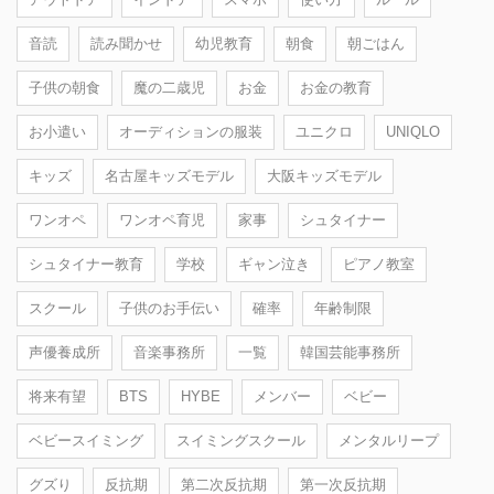
音読
読み聞かせ
幼児教育
朝食
朝ごはん
子供の朝食
魔の二歳児
お金
お金の教育
お小遣い
オーディションの服装
ユニクロ
UNIQLO
キッズ
名古屋キッズモデル
大阪キッズモデル
ワンオペ
ワンオペ育児
家事
シュタイナー
シュタイナー教育
学校
ギャン泣き
ピアノ教室
スクール
子供のお手伝い
確率
年齢制限
声優養成所
音楽事務所
一覧
韓国芸能事務所
将来有望
BTS
HYBE
メンバー
ベビー
ベビースイミング
スイミングスクール
メンタルリープ
グズり
反抗期
第二次反抗期
第一次反抗期