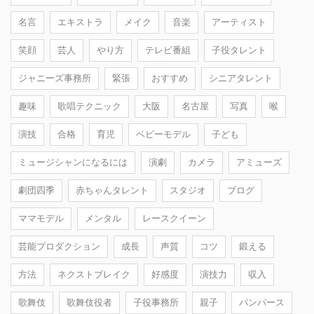
名言
エキストラ
メイク
音楽
アーティスト
笑顔
芸人
やり方
テレビ番組
子役タレント
ジャニーズ事務所
緊張
おすすめ
シニアタレント
趣味
歌唱テクニック
大阪
名古屋
写真
喉
演技
合格
育児
ベビーモデル
子ども
ミュージシャンになるには
演劇
カメラ
アミューズ
劇団四季
赤ちゃんタレント
スタジオ
ブログ
ママモデル
メンタル
レースクイーン
芸能プロダクション
成長
声質
コツ
鍛える
方法
ネクストブレイク
好感度
演技力
収入
歌舞伎
歌舞伎役者
子役事務所
親子
パンパース