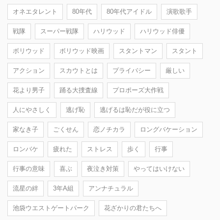
オネエタレント
80年代
80年代アイドル
演歌歌手
戦隊
スーパー戦隊
ハリウッド
ハリウッド俳優
ボリウッド
ボリウッド映画
スタントマン
スタント
アクション
スカウトとは
プライバシー
厳しい
花より男子
踊る大捜査線
プロポーズ大作戦
人にやさしく
逃げ恥
逃げるは恥だが役に立つ
家なき子
ごくせん
恋ノチカラ
ロングバケーション
ロンバケ
疲れた
ストレス
歩く
行事
行事の意味
喜ぶ
夜泣き対策
やってはいけない
流星の絆
3年A組
アンナチュラル
池袋ウエストゲートパーク
花ざかりの君たちへ