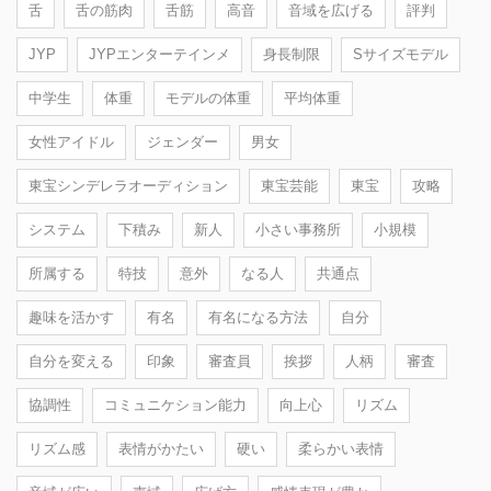
舌
舌の筋肉
舌筋
高音
音域を広げる
評判
JYP
JYPエンターテインメ
身長制限
Sサイズモデル
中学生
体重
モデルの体重
平均体重
女性アイドル
ジェンダー
男女
東宝シンデレラオーディション
東宝芸能
東宝
攻略
システム
下積み
新人
小さい事務所
小規模
所属する
特技
意外
なる人
共通点
趣味を活かす
有名
有名になる方法
自分
自分を変える
印象
審査員
挨拶
人柄
審査
協調性
コミュニケション能力
向上心
リズム
リズム感
表情がかたい
硬い
柔らかい表情