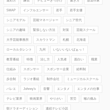
進め方
練習
デビューきっかけ
書き方
放送作家
SMAP
インフルエンサー
若手
若手女優
シニアモデル
芸能マネージャー
シニア世代
シニアの趣味
緊張しない方法
対策
芸能スクール
大手芸能事務所
スカウトマン
札幌
北海道
ローカルタレント
九州
いないいないばぁっ！
教育番組
特徴
治し方
人気者
面白い
職業
仕組み
スポンサー
スポンサー企業
給料制
歩合制
ラジオ番組
制作会社
ミュージカルスクール
バレエ
Johnny's
音響
エンタメ
エンタメの仕事
テレビ業界
映画業界
やりがい
苦労
喉の痛み
朝ドラオーディション
連続テレビ小説