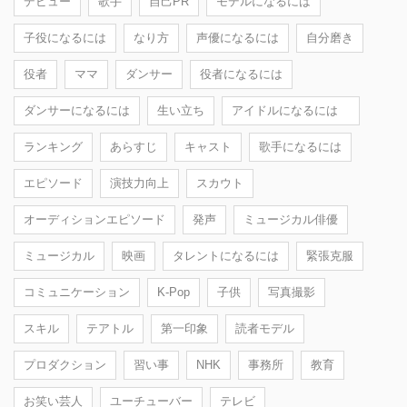
デビュー
歌手
自己PR
モデルになるには
子役になるには
なり方
声優になるには
自分磨き
役者
ママ
ダンサー
役者になるには
ダンサーになるには
生い立ち
アイドルになるには
ランキング
あらすじ
キャスト
歌手になるには
エピソード
演技力向上
スカウト
オーディションエピソード
発声
ミュージカル俳優
ミュージカル
映画
タレントになるには
緊張克服
コミュニケーション
K-Pop
子供
写真撮影
スキル
テアトル
第一印象
読者モデル
プロダクション
習い事
NHK
事務所
教育
お笑い芸人
ユーチューバー
テレビ