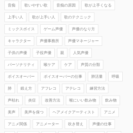
音痴
歌いやすい歌
音痴の原因
歌が上手くなる
上手い人
歌が上手い人
歌のテクニック
ミックスボイス
ゲーム声優
声優のなり方
キャラクター
声優事務所
声優マネージャー
子供の声優
子役声優
親
人気声優
パーソナリティ
喉ケア
ケア
声質の分類
ボイスオーバー
ボイスオーバーの仕事
肺活量
呼吸
肺
鍛え方
アフレコ
アテレコ
練習方法
声枯れ
炎症
改善方法
喉にいい飲み物
飲み物
美声
美声を保つ
ヘアメイクアーティスト
アニメ
アニメ関係
アニメーター
吹き替え
声優の仕事