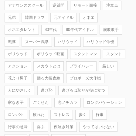
アナウンススクール
逆質問
リモート面接
注意点
兄弟
韓国ドラマ
元アイドル
オネエ
オネエタレント
80年代
80年代アイドル
演歌歌手
戦隊
スーパー戦隊
ハリウッド
ハリウッド俳優
ボリウッド
ボリウッド映画
スタントマン
スタント
アクション
スカウトとは
プライバシー
厳しい
花より男子
踊る大捜査線
プロポーズ大作戦
人にやさしく
逃げ恥
逃げるは恥だが役に立つ
家なき子
ごくせん
恋ノチカラ
ロングバケーション
ロンバケ
疲れた
ストレス
歩く
行事
行事の意味
喜ぶ
夜泣き対策
やってはいけない