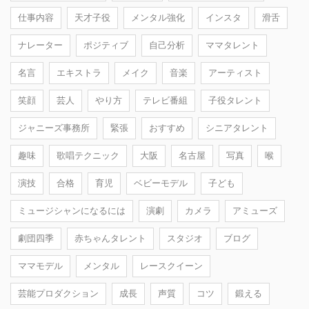
仕事内容
天才子役
メンタル強化
インスタ
滑舌
ナレーター
ポジティブ
自己分析
ママタレント
名言
エキストラ
メイク
音楽
アーティスト
笑顔
芸人
やり方
テレビ番組
子役タレント
ジャニーズ事務所
緊張
おすすめ
シニアタレント
趣味
歌唱テクニック
大阪
名古屋
写真
喉
演技
合格
育児
ベビーモデル
子ども
ミュージシャンになるには
演劇
カメラ
アミューズ
劇団四季
赤ちゃんタレント
スタジオ
ブログ
ママモデル
メンタル
レースクイーン
芸能プロダクション
成長
声質
コツ
鍛える