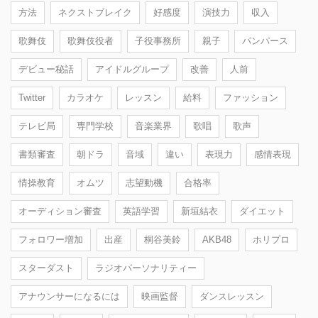
方法
ネクストブレイク
好感度
演技力
収入
歌舞伎
歌舞伎役者
子役事務所
親子
パンパース
デビュー秘話
アイドルグループ
改善
人前
Twitter
カラオケ
レッスン
給料
ファッション
テレビ局
専門学校
音楽業界
歌唱
歌声
書類審査
朝ドラ
音域
違い
表現力
感情表現
情操教育
オムツ
志望動機
合格率
オーディション審査
英語学習
新垣結衣
ダイエット
フォロワー増加
出産
桐谷美鈴
AKB48
ホリプロ
スターダスト
ラジオパーソナリティー
アナウンサーになるには
映画監督
ダンスレッスン