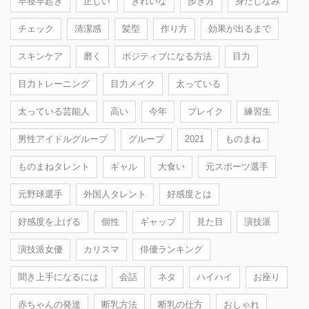
早寝早起き
正しい
きれいな
歩き方
身だしなみ
チェック
清潔感
髪型
作り方
効果が出るまで
スキンケア
磨く
ポジティブになる方法
目力
目力トレーニング
目力メイク
太っている
太っている芸能人
高い
今年
ブレイク
練習生
男性アイドルグループ
グループ
2021
ものまね
ものまねタレント
ギャル
大食い
元スポーツ選手
元野球選手
外国人タレント
好感度とは
好感度を上げる
個性
ギャップ
見た目
演技派
演技派女優
カリスマ
俳優ランキング
聞き上手になるには
会話
ネタ
ハイハイ
お座り
赤ちゃんの発達
断乳方法
断乳の仕方
おしゃれ