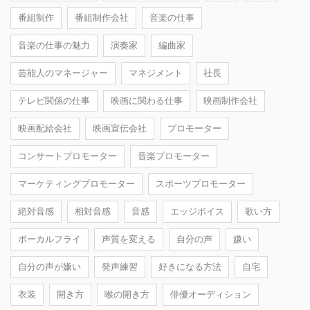
番組制作
番組制作会社
音楽の仕事
音楽の仕事の魅力
演奏家
編曲家
芸能人のマネージャー
マネジメント
社長
テレビ関係の仕事
映画に関わる仕事
映画制作会社
映画配給会社
映画宣伝会社
プロモーター
コンサートプロモーター
音楽プロモーター
マーケティングプロモーター
スポーツプロモーター
絶対音感
相対音感
音感
エッジボイス
歌い方
ボーカルフライ
声質を変える
自分の声
嫌い
自分の声が嫌い
発声練習
好きになる方法
自宅
衣装
開き方
喉の開き方
俳優オーディション