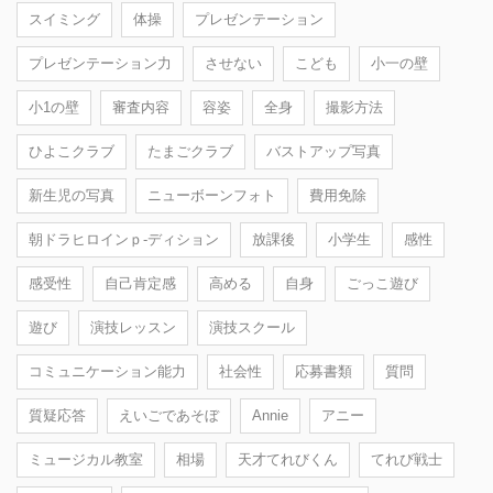
スイミング
体操
プレゼンテーション
プレゼンテーション力
させない
こども
小一の壁
小1の壁
審査内容
容姿
全身
撮影方法
ひよこクラブ
たまごクラブ
バストアップ写真
新生児の写真
ニューボーンフォト
費用免除
朝ドラヒロインｐ-ディション
放課後
小学生
感性
感受性
自己肯定感
高める
自身
ごっこ遊び
遊び
演技レッスン
演技スクール
コミュニケーション能力
社会性
応募書類
質問
質疑応答
えいごであそぼ
Annie
アニー
ミュージカル教室
相場
天才てれびくん
てれび戦士