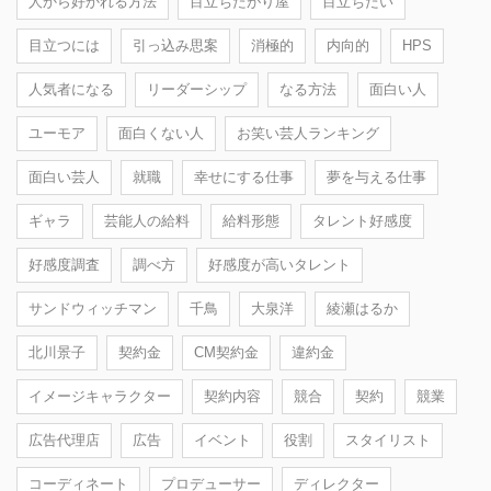
人から好かれる方法
目立ちたがり屋
目立ちたい
目立つには
引っ込み思案
消極的
内向的
HPS
人気者になる
リーダーシップ
なる方法
面白い人
ユーモア
面白くない人
お笑い芸人ランキング
面白い芸人
就職
幸せにする仕事
夢を与える仕事
ギャラ
芸能人の給料
給料形態
タレント好感度
好感度調査
調べ方
好感度が高いタレント
サンドウィッチマン
千鳥
大泉洋
綾瀬はるか
北川景子
契約金
CM契約金
違約金
イメージキャラクター
契約内容
競合
契約
競業
広告代理店
広告
イベント
役割
スタイリスト
コーディネート
プロデューサー
ディレクター