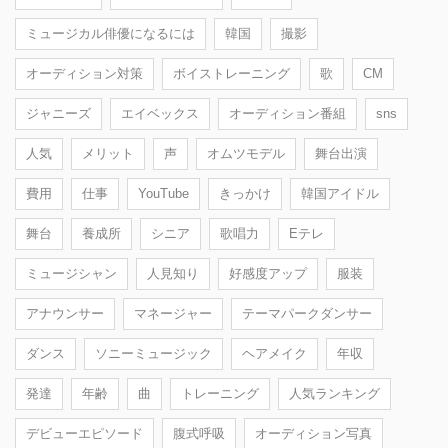
ミュージカル俳優になるには
韓国
撮影
オーディション対策
ボイストレーニング
歌
CM
ジャニーズ
エイベックス
オーディション番組
sns
人気
メリット
声
オムツモデル
舞台出演
費用
仕事
YouTube
きっかけ
韓国アイドル
舞台
養成所
シニア
歌唱力
Eテレ
ミュージシャン
人見知り
好感度アップ
服装
アナウンサー
マネージャー
テーマパークダンサー
ダンス
ソニーミュージック
ヘアメイク
年収
発達
年齢
曲
トレーニング
人気ランキング
デビューエピソード
腹式呼吸
オーディション写真