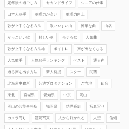
定年後の過ごし方
セカンドライフ
シニアの仕事
日本人歌手
歌唱力が高い
歌唱力向上
歌が上手くなる方法
歌いやすい曲
簡単な曲
曲名
かっこいい歌
難しい歌
モテる歌
人気曲
歌が上手くなる方法雄
ボイトレ
声が出なくなる
人気歌手
人気歌手ランキング
ベスト
通る声
通る声を出す方法
新人発掘
スター
関西
北海道事務所
芸濃プロダクション
ご当地
仙台
東北
宮城県
愛知県
中京
岡山
岡山の芸能事務所
福岡県
幼児番組
写真写り
カメラ写り
証明写真
人から好かれる
人望
信頼