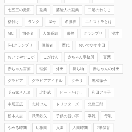
七五三の撮影
副業
芸能人の副業
二足のわらじ
格付け
ランク
屋号
名脇役
エキストラとは
MC
司会者
人気番組
優勝
グランプリ
漫才
R-1グランプリ
優勝者
歴代
おいでやす小田
おいでやすこが
こがけん
赤ちゃん事務所
言葉
赤ちゃん言葉
理解
外出
持ち物
赤ちゃんの外出
グラビア
グラビアアイドル
タモリ
黒柳徹子
明石家さんま
北野武
ビートたけし
和田アキ子
中居正広
志村けん
ドリフターズ
北島三郎
松本人志
武田鉄矢
子供の習い事
卒乳
母乳
やめる時期
幼稚園
入園
入園時期
2年保育