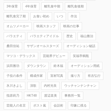
3年保育
4年保育
離乳食中期
離乳食後期
離乳食完了期
お食い初め
いつ
作法
オムツメーカー
映画スタッフ
映画の仕事
バラエティ
バラエティアイドル
歴史
福山雅治
桑田佳祐
サザンオールスターズ
オーディション秘話
マツコ・デラックス
芸能界デビュー
笑福亭鶴瓶
浜田雅功
ダウンタウン
鈴木福
オーディション用紙
子役の条件
構成作家
宣材写真
撮り方
有吉弘行
氷川きよし
演歌
内村光良
ウッチャンナンチャン
指原莉乃
HKT48
渡辺直美
事務所一覧
芸能人の名言
ポスト嵐
会話術
印象に残る