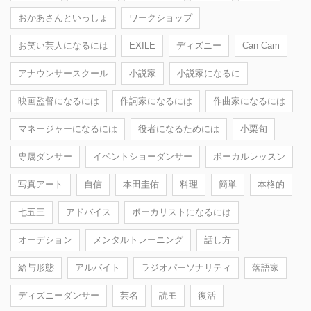
おかあさんといっしょ
ワークショップ
お笑い芸人になるには
EXILE
ディズニー
Can Cam
アナウンサースクール
小説家
小説家になるに
映画監督になるには
作詞家になるには
作曲家になるには
マネージャーになるには
役者になるためには
小栗旬
専属ダンサー
イベントショーダンサー
ボーカルレッスン
写真アート
自信
本田圭佑
料理
簡単
本格的
七五三
アドバイス
ボーカリストになるには
オーデション
メンタルトレーニング
話し方
給与形態
アルバイト
ラジオパーソナリティ
落語家
ディズニーダンサー
芸名
読モ
復活