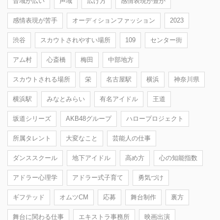
音域が広い
声域
広げ方
感情表現が豊か
感情表現が苦手
オーディションファッション
2023
渋谷
スカウトされやすい場所
109
センター街
アム村
心斎橋
梅田
中部地方
スカウトされる場所
栄
名古屋駅
横浜
神奈川県
横浜駅
みなとみらい
有名アイドル
王道
坂道シリーズ
AKB48グループ
ハロープロジェクト
所属タレント
大変なこと
芸能人の仕事
ダンススクール
地下アイドル
高め方
心の知能指数
アドラー心理学
アドラー式子育て
勇気づけ
ギフテッド
オムツCM
応募
舞台制作
裏方
舞台に関わる仕事
エキストラ事務所
映画出演