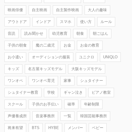
映画俳優
自主映画
自主製作映画
大人の趣味
アウトドア
インドア
スマホ
使い方
ルール
音読
読み聞かせ
幼児教育
朝食
朝ごはん
子供の朝食
魔の二歳児
お金
お金の教育
お小遣い
オーディションの服装
ユニクロ
UNIQLO
キッズ
名古屋キッズモデル
大阪キッズモデル
ワンオペ
ワンオペ育児
家事
シュタイナー
シュタイナー教育
学校
ギャン泣き
ピアノ教室
スクール
子供のお手伝い
確率
年齢制限
声優養成所
音楽事務所
一覧
韓国芸能事務所
将来有望
BTS
HYBE
メンバー
ベビー