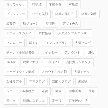
覚えてもらう
呼吸法
挙動不審
対処法
プレッシャー
いつも笑顔
笑顔の作り方
笑顔の効果
加藤茶
所ジョージ
草彅剛
デヴィ夫人
デヴィ・スカルノ
木村拓哉
人気インフルエンサー
フォロワー
増やす
インスタグラム
人気ブログ
チャンネル登録者数
ツイッター
アカウント
LINE
TikTok
次世代女優
ベスト20
演技力ランキング
オーディション情報
スカウトされる顔
人気モデル
女性モデル
ママブログ
芸能人ブログ
未経験
シニアモデル事務所
老後
健康
健康長寿
長寿
長生き
健康になるには
定年後
定年後の生活