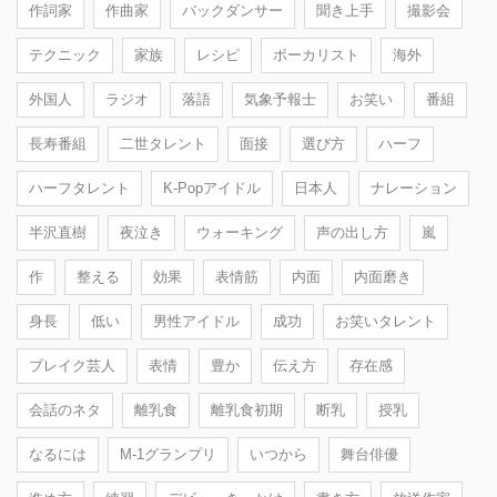
作詞家
作曲家
バックダンサー
聞き上手
撮影会
テクニック
家族
レシピ
ボーカリスト
海外
外国人
ラジオ
落語
気象予報士
お笑い
番組
長寿番組
二世タレント
面接
選び方
ハーフ
ハーフタレント
K-Popアイドル
日本人
ナレーション
半沢直樹
夜泣き
ウォーキング
声の出し方
嵐
作
整える
効果
表情筋
内面
内面磨き
身長
低い
男性アイドル
成功
お笑いタレント
ブレイク芸人
表情
豊か
伝え方
存在感
会話のネタ
離乳食
離乳食初期
断乳
授乳
なるには
M-1グランプリ
いつから
舞台俳優