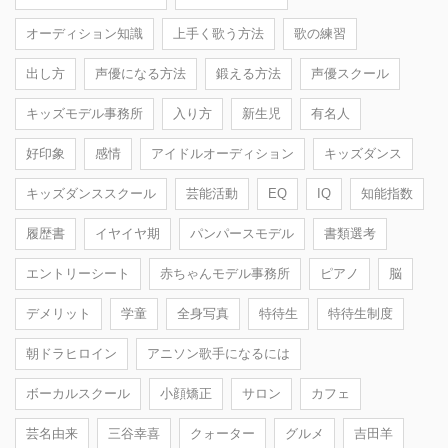
オーディション知識
上手く歌う方法
歌の練習
出し方
声優になる方法
鍛える方法
声優スクール
キッズモデル事務所
入り方
新生児
有名人
好印象
感情
アイドルオーディション
キッズダンス
キッズダンススクール
芸能活動
EQ
IQ
知能指数
履歴書
イヤイヤ期
パンパースモデル
書類選考
エントリーシート
赤ちゃんモデル事務所
ピアノ
脳
デメリット
学童
全身写真
特待生
特待生制度
朝ドラヒロイン
アニソン歌手になるには
ボーカルスクール
小顔矯正
サロン
カフェ
芸名由来
三谷幸喜
クォーター
グルメ
吉田羊