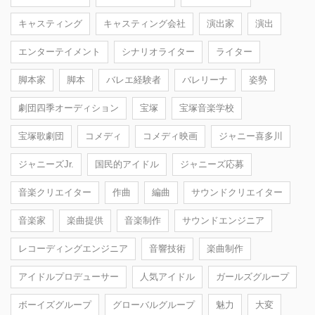
キャスティング
キャスティング会社
演出家
演出
エンターテイメント
シナリオライター
ライター
脚本家
脚本
バレエ経験者
バレリーナ
姿勢
劇団四季オーディション
宝塚
宝塚音楽学校
宝塚歌劇団
コメディ
コメディ映画
ジャニー喜多川
ジャニーズJr.
国民的アイドル
ジャニーズ応募
音楽クリエイター
作曲
編曲
サウンドクリエイター
音楽家
楽曲提供
音楽制作
サウンドエンジニア
レコーディングエンジニア
音響技術
楽曲制作
アイドルプロデューサー
人気アイドル
ガールズグループ
ボーイズグループ
グローバルグループ
魅力
大変