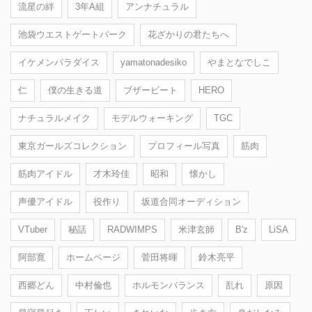
流星の絆
3年A組
アンナチュラル
池袋ウエストゲートパーク
花ざかりの君たちへ
イケメンパラダイス
yamatonadesiko
やまとなでしこ
仁
僕の生きる道
ブザービート
HERO
ナチュラルメイク
モデルウォーキング
TGC
東京ガールズコレクション
プロフィール写真
筋肉
筋肉アイドル
才木玲佳
昭和
懐かし
声優アイドル
役作り
坂道合同オーディション
VTuber
秘話
RADWIMPS
米津玄師
B'z
LiSA
阿部寛
ホームページ
菅田将暉
鈴木亮平
西郷どん
中村倫也
ホルモンバランス
乱れ
原因