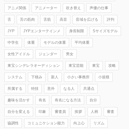
アニメ関係
アニメーター
吹き替え
声優の仕事
舌
舌の筋肉
舌筋
高音
音域を広げる
評判
JYP
JYPエンターテインメ
身長制限
Sサイズモデル
中学生
体重
モデルの体重
平均体重
女性アイドル
ジェンダー
男女
東宝シンデレラオーディション
東宝芸能
東宝
攻略
システム
下積み
新人
小さい事務所
小規模
所属する
特技
意外
なる人
共通点
趣味を活かす
有名
有名になる方法
自分
自分を変える
印象
審査員
挨拶
人柄
審査
協調性
コミュニケション能力
向上心
リズム