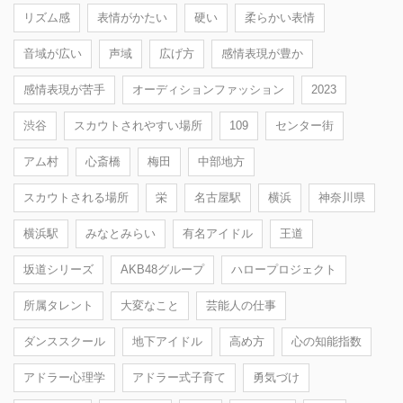
リズム感
表情がかたい
硬い
柔らかい表情
音域が広い
声域
広げ方
感情表現が豊か
感情表現が苦手
オーディションファッション
2023
渋谷
スカウトされやすい場所
109
センター街
アム村
心斎橋
梅田
中部地方
スカウトされる場所
栄
名古屋駅
横浜
神奈川県
横浜駅
みなとみらい
有名アイドル
王道
坂道シリーズ
AKB48グループ
ハロープロジェクト
所属タレント
大変なこと
芸能人の仕事
ダンススクール
地下アイドル
高め方
心の知能指数
アドラー心理学
アドラー式子育て
勇気づけ