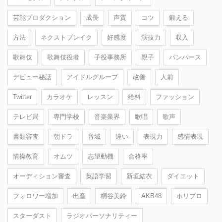
芸能プロダクション
成長
声質
コツ
鍛える
方法
ネクストブレイク
好感度
演技力
収入
歌舞伎
歌舞伎役者
子役事務所
親子
パンパース
デビュー秘話
アイドルグループ
改善
人前
Twitter
カラオケ
レッスン
給料
ファッション
テレビ局
専門学校
音楽業界
歌唱
歌声
書類審査
朝ドラ
音域
違い
表現力
感情表現
情操教育
オムツ
志望動機
合格率
オーディション審査
英語学習
新垣結衣
ダイエット
フォロワー増加
出産
桐谷美鈴
AKB48
ホリプロ
スターダスト
ラジオパーソナリティー