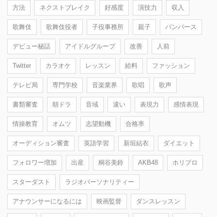
方法
ネクストブレイク
好感度
演技力
収入
歌舞伎
歌舞伎役者
子役事務所
親子
パンパース
デビュー秘話
アイドルグループ
改善
人前
Twitter
カラオケ
レッスン
給料
ファッション
テレビ局
専門学校
音楽業界
歌唱
歌声
書類審査
朝ドラ
音域
違い
表現力
感情表現
情操教育
オムツ
志望動機
合格率
オーディション審査
英語学習
新垣結衣
ダイエット
フォロワー増加
出産
桐谷美鈴
AKB48
ホリプロ
スターダスト
ラジオパーソナリティー
アナウンサーになるには
映画監督
ダンスレッスン