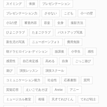
スイミング
体操
プレゼンテーション
プレゼンテーション力
させない
こども
小一の壁
小1の壁
審査内容
容姿
全身
撮影方法
ひよこクラブ
たまごクラブ
バストアップ写真
新生児の写真
ニューボーンフォト
費用免除
朝ドラヒロインｐ-ディション
放課後
小学生
感性
感受性
自己肯定感
高める
自身
ごっこ遊び
遊び
演技レッスン
演技スクール
コミュニケーション能力
社会性
応募書類
質問
質疑応答
えいごであそぼ
Annie
アニー
ミュージカル教室
相場
天才てれびくん
てれび戦士