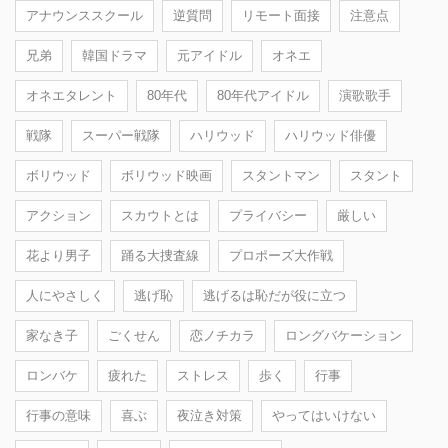
アナウンススクール
逆質問
リモート面接
注意点
兄弟
韓国ドラマ
元アイドル
オネエ
オネエタレント
80年代
80年代アイドル
演歌歌手
戦隊
スーパー戦隊
ハリウッド
ハリウッド俳優
ボリウッド
ボリウッド映画
スタントマン
スタント
アクション
スカウトとは
プライバシー
厳しい
花より男子
踊る大捜査線
プロポーズ大作戦
人にやさしく
逃げ恥
逃げるは恥だが役に立つ
家なき子
ごくせん
恋ノチカラ
ロングバケーション
ロンバケ
疲れた
ストレス
歩く
行事
行事の意味
喜ぶ
夜泣き対策
やってはいけない