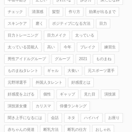
チェック
清潔感
髪型
作り方
効果が出るまで
スキンケア
磨く
ポジティブになる方法
目力
目力トレーニング
目力メイク
太っている
太っている芸能人
高い
今年
ブレイク
練習生
男性アイドルグループ
グループ
2021
ものまね
ものまねタレント
ギャル
大食い
元スポーツ選手
元野球選手
外国人タレント
好感度とは
好感度を上げる
個性
ギャップ
見た目
演技派
演技派女優
カリスマ
俳優ランキング
聞き上手になるには
会話
ネタ
ハイハイ
お座り
赤ちゃんの発達
断乳方法
断乳の仕方
おしゃれ