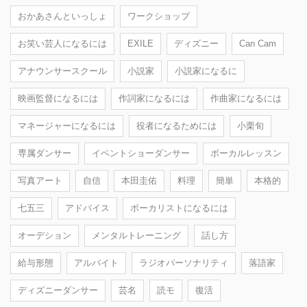
おかあさんといっしょ
ワークショップ
お笑い芸人になるには
EXILE
ディズニー
Can Cam
アナウンサースクール
小説家
小説家になるに
映画監督になるには
作詞家になるには
作曲家になるには
マネージャーになるには
役者になるためには
小栗旬
専属ダンサー
イベントショーダンサー
ボーカルレッスン
写真アート
自信
本田圭佑
料理
簡単
本格的
七五三
アドバイス
ボーカリストになるには
オーデション
メンタルトレーニング
話し方
給与形態
アルバイト
ラジオパーソナリティ
落語家
ディズニーダンサー
芸名
読モ
復活