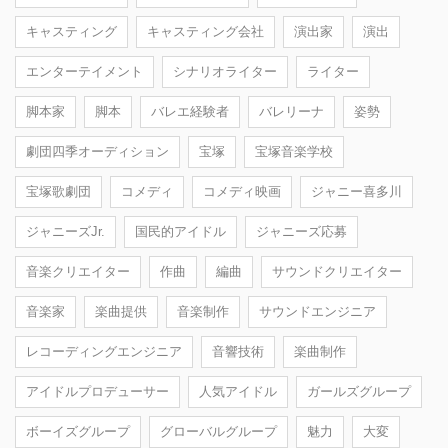
キャスティング
キャスティング会社
演出家
演出
エンターテイメント
シナリオライター
ライター
脚本家
脚本
バレエ経験者
バレリーナ
姿勢
劇団四季オーディション
宝塚
宝塚音楽学校
宝塚歌劇団
コメディ
コメディ映画
ジャニー喜多川
ジャニーズJr.
国民的アイドル
ジャニーズ応募
音楽クリエイター
作曲
編曲
サウンドクリエイター
音楽家
楽曲提供
音楽制作
サウンドエンジニア
レコーディングエンジニア
音響技術
楽曲制作
アイドルプロデューサー
人気アイドル
ガールズグループ
ボーイズグループ
グローバルグループ
魅力
大変