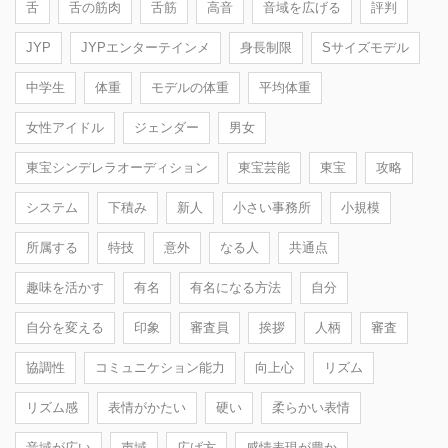
舌
舌の筋肉
舌筋
高音
音域を広げる
評判
JYP
JYPエンターテインメ
身長制限
Sサイズモデル
中学生
体重
モデルの体重
平均体重
女性アイドル
ジェンダー
男女
東宝シンデレラオーディション
東宝芸能
東宝
攻略
システム
下積み
新人
小さい事務所
小規模
所属する
特技
意外
なる人
共通点
趣味を活かす
有名
有名になる方法
自分
自分を変える
印象
審査員
挨拶
人柄
審査
協調性
コミュニケション能力
向上心
リズム
リズム感
表情がかたい
硬い
柔らかい表情
音域が広い
声域
広げ方
感情表現が豊か