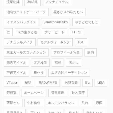
流星の絆
3年A組
アンナチュラル
池袋ウエストゲートパーク
花ざかりの君たちへ
イケメンパラダイス
yamatonadesiko
やまとなでしこ
仁
僕の生きる道
ブザービート
HERO
ナチュラルメイク
モデルウォーキング
TGC
東京ガールズコレクション
プロフィール写真
筋肉
筋肉アイドル
才木玲佳
昭和
懐かし
声優アイドル
役作り
坂道合同オーディション
VTuber
秘話
RADWIMPS
米津玄師
B'z
LiSA
阿部寛
ホームページ
菅田将暉
鈴木亮平
西郷どん
中村倫也
ホルモンバランス
乱れ
原因
早寝早起き
正しい
きれいな
歩き方
身だしなみ