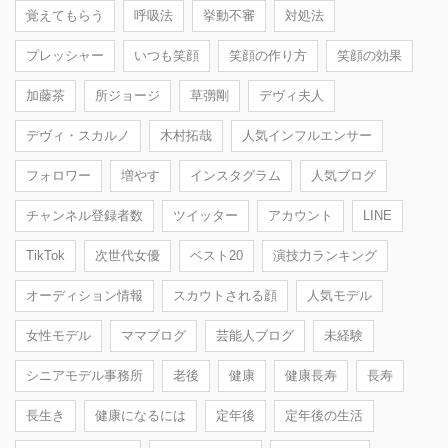
覚えてもらう
呼吸法
挙動不審
対処法
プレッシャー
いつも笑顔
笑顔の作り方
笑顔の効果
加藤茶
所ジョージ
草彅剛
デヴィ夫人
デヴィ・スカルノ
木村拓哉
人気インフルエンサー
フォロワー
増やす
インスタグラム
人気ブログ
チャンネル登録者数
ツイッター
アカウント
LINE
TikTok
次世代女優
ベスト20
演技力ランキング
オーディション情報
スカウトされる顔
人気モデル
女性モデル
ママブログ
芸能人ブログ
未経験
シニアモデル事務所
老後
健康
健康長寿
長寿
長生き
健康になるには
定年後
定年後の生活