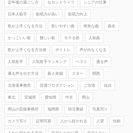
定年後の過ごし方
セカンドライフ
シニアの仕事
日本人歌手
歌唱力が高い
歌唱力向上
歌が上手くなる方法
歌いやすい曲
簡単な曲
曲名
かっこいい歌
難しい歌
モテる歌
人気曲
歌が上手くなる方法雄
ボイトレ
声が出なくなる
人気歌手
人気歌手ランキング
ベスト
通る声
通る声を出す方法
新人発掘
スター
関西
北海道事務所
芸濃プロダクション
ご当地
仙台
東北
宮城県
愛知県
中京
岡山
岡山の芸能事務所
福岡県
幼児番組
写真写り
カメラ写り
証明写真
人から好かれる
人望
信頼
人から好かれる方法
目立ちたがり屋
目立ちたい