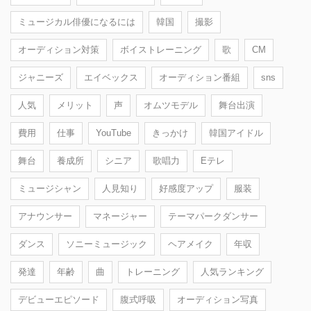
ミュージカル俳優になるには
韓国
撮影
オーディション対策
ボイストレーニング
歌
CM
ジャニーズ
エイベックス
オーディション番組
sns
人気
メリット
声
オムツモデル
舞台出演
費用
仕事
YouTube
きっかけ
韓国アイドル
舞台
養成所
シニア
歌唱力
Eテレ
ミュージシャン
人見知り
好感度アップ
服装
アナウンサー
マネージャー
テーマパークダンサー
ダンス
ソニーミュージック
ヘアメイク
年収
発達
年齢
曲
トレーニング
人気ランキング
デビューエピソード
腹式呼吸
オーディション写真