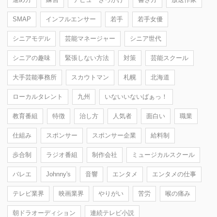
SMAP
インフルエンサー
若手
若手女優
シニアモデル
芸能マネージャー
シニア世代
シニアの趣味
緊張しない方法
対策
芸能スクール
大手芸能事務所
スカウトマン
札幌
北海道
ローカルタレント
九州
いないいないばぁっ！
教育番組
特徴
治し方
人気者
面白い
職業
仕組み
スポンサー
スポンサー企業
給料制
歩合制
ラジオ番組
制作会社
ミュージカルスクール
バレエ
Johnny's
音響
エンタメ
エンタメの仕事
テレビ業界
映画業界
やりがい
苦労
喉の痛み
朝ドラオーディション
連続テレビ小説