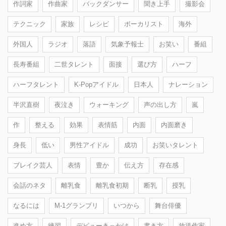
作詞家
作曲家
バックダンサー
聞き上手
撮影会
テクニック
家族
レシピ
ボーカリスト
海外
外国人
ラジオ
落語
気象予報士
お笑い
番組
長寿番組
二世タレント
面接
選び方
ハーフ
ハーフタレント
K-Popアイドル
日本人
ナレーション
半沢直樹
夜泣き
ウォーキング
声の出し方
嵐
作
整える
効果
表情筋
内面
内面磨き
身長
低い
男性アイドル
成功
お笑いタレント
ブレイク芸人
表情
豊か
伝え方
存在感
会話のネタ
離乳食
離乳食初期
断乳
授乳
なるには
M-1グランプリ
いつから
舞台俳優
進め方
練習
デビューきっかけ
書き方
放送作家