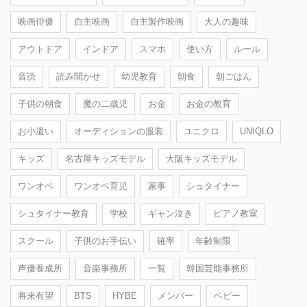
映画俳優
自主映画
自主製作映画
大人の趣味
アウトドア
インドア
スマホ
使い方
ルール
音読
読み聞かせ
幼児教育
朝食
朝ごはん
子供の朝食
魔の二歳児
お金
お金の教育
お小遣い
オーディションの服装
ユニクロ
UNIQLO
キッズ
名古屋キッズモデル
大阪キッズモデル
ワンオペ
ワンオペ育児
家事
シュタイナー
シュタイナー教育
学校
ギャン泣き
ピアノ教室
スクール
子供のお手伝い
確率
年齢制限
声優養成所
音楽事務所
一覧
韓国芸能事務所
将来有望
BTS
HYBE
メンバー
ベビー