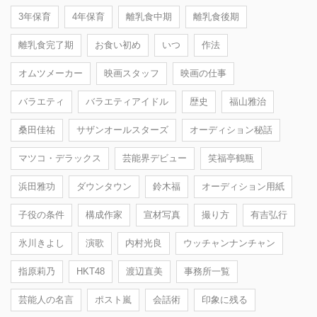
3年保育
4年保育
離乳食中期
離乳食後期
離乳食完了期
お食い初め
いつ
作法
オムツメーカー
映画スタッフ
映画の仕事
バラエティ
バラエティアイドル
歴史
福山雅治
桑田佳祐
サザンオールスターズ
オーディション秘話
マツコ・デラックス
芸能界デビュー
笑福亭鶴瓶
浜田雅功
ダウンタウン
鈴木福
オーディション用紙
子役の条件
構成作家
宣材写真
撮り方
有吉弘行
氷川きよし
演歌
内村光良
ウッチャンナンチャン
指原莉乃
HKT48
渡辺直美
事務所一覧
芸能人の名言
ポスト嵐
会話術
印象に残る