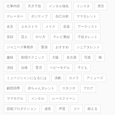
仕事内容
天才子役
メンタル強化
インスタ
滑舌
ナレーター
ポジティブ
自己分析
ママタレント
名言
エキストラ
メイク
音楽
アーティスト
笑顔
芸人
やり方
テレビ番組
子役タレント
ジャニーズ事務所
緊張
おすすめ
シニアタレント
趣味
歌唱テクニック
大阪
名古屋
写真
喉
演技
合格
育児
ベビーモデル
子ども
ミュージシャンになるには
演劇
カメラ
アミューズ
劇団四季
赤ちゃんタレント
スタジオ
ブログ
ママモデル
メンタル
レースクイーン
芸能プロダクション
成長
声質
コツ
鍛える