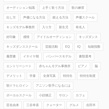
オーディション知識
上手く歌う方法
歌の練習
出し方
声優になる方法
鍛える方法
声優スクール
キッズモデル事務所
入り方
新生児
有名人
好印象
感情
アイドルオーディション
キッズダンス
キッズダンススクール
芸能活動
EQ
IQ
知能指数
履歴書
イヤイヤ期
パンパースモデル
書類選考
エントリーシート
赤ちゃんモデル事務所
ピアノ
脳
デメリット
学童
全身写真
特待生
特待生制度
朝ドラヒロイン
アニソン歌手になるには
ボーカルスクール
小顔矯正
サロン
カフェ
芸名由来
三谷幸喜
クォーター
グルメ
吉田羊