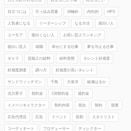
目立つには
引っ込み思案
消極的
内向的
HPS
人気者になる
リーダーシップ
なる方法
面白い人
ユーモア
面白くない人
お笑い芸人ランキング
面白い芸人
就職
幸せにする仕事
夢を与える仕事
ギャラ
芸能人の給料
給料形態
タレント好感度
好感度調査
調べ方
好感度が高いタレント
サンドウィッチマン
千鳥
大泉洋
綾瀬はるか
北川景子
契約金
CM契約金
違約金
イメージキャラクター
契約内容
競合
契約
競業
広告代理店
広告
イベント
役割
スタイリスト
コーディネート
プロデューサー
ディレクター