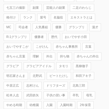
七五三の撮影
副業
芸能人の副業
二足のわらじ
格付け
ランク
屋号
名脇役
エキストラとは
MC
司会者
人気番組
優勝
グランプリ
漫才
R-1グランプリ
優勝者
歴代
おいでやす小田
おいでやすこが
こがけん
赤ちゃん事務所
言葉
赤ちゃん言葉
理解
外出
持ち物
赤ちゃんの外出
グラビア
グラビアアイドル
タモリ
黒柳徹子
明石家さんま
北野武
ビートたけし
和田アキ子
中居正広
志村けん
ドリフターズ
北島三郎
松本人志
武田鉄矢
子供の習い事
卒乳
母乳
やめる時期
幼稚園
入園
入園時期
2年保育