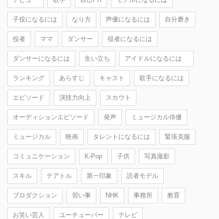
子役になるには
なり方
声優になるには
自分磨き
役者
ママ
ダンサー
役者になるには
ダンサーになるには
生い立ち
アイドルになるには
ランキング
あらすじ
キャスト
歌手になるには
エピソード
演技力向上
スカウト
オーディションエピソード
発声
ミュージカル俳優
ミュージカル
映画
タレントになるには
緊張克服
コミュニケーション
K-Pop
子供
写真撮影
スキル
テアトル
第一印象
読者モデル
プロダクション
習い事
NHK
事務所
教育
お笑い芸人
ユーチューバー
テレビ