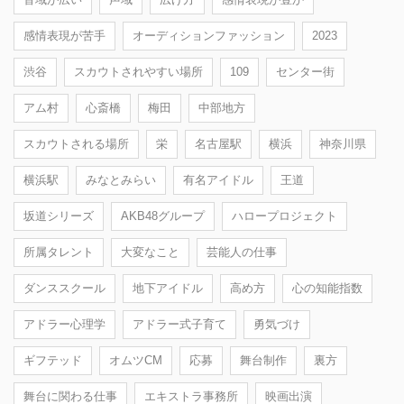
感情表現が苦手
オーディションファッション
2023
渋谷
スカウトされやすい場所
109
センター街
アム村
心斎橋
梅田
中部地方
スカウトされる場所
栄
名古屋駅
横浜
神奈川県
横浜駅
みなとみらい
有名アイドル
王道
坂道シリーズ
AKB48グループ
ハロープロジェクト
所属タレント
大変なこと
芸能人の仕事
ダンススクール
地下アイドル
高め方
心の知能指数
アドラー心理学
アドラー式子育て
勇気づけ
ギフテッド
オムツCM
応募
舞台制作
裏方
舞台に関わる仕事
エキストラ事務所
映画出演