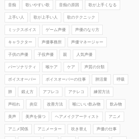
音痴
歌いやすい歌
音痴の原因
歌が上手くなる
上手い人
歌が上手い人
歌のテクニック
ミックスボイス
ゲーム声優
声優のなり方
キャラクター
声優事務所
声優マネージャー
子供の声優
子役声優
親
人気声優
パーソナリティ
喉ケア
ケア
声質の分類
ボイスオーバー
ボイスオーバーの仕事
肺活量
呼吸
肺
鍛え方
アフレコ
アテレコ
練習方法
声枯れ
炎症
改善方法
喉にいい飲み物
飲み物
美声
美声を保つ
ヘアメイクアーティスト
アニメ
アニメ関係
アニメーター
吹き替え
声優の仕事