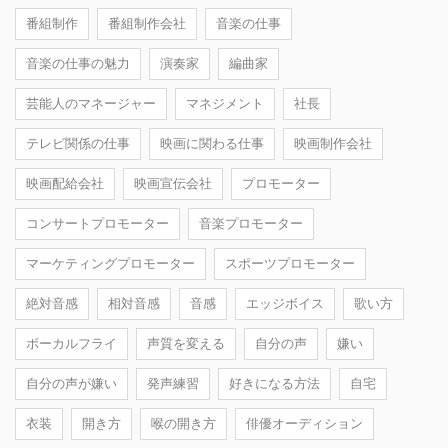
番組制作
番組制作会社
音楽の仕事
音楽の仕事の魅力
演奏家
編曲家
芸能人のマネージャー
マネジメント
社長
テレビ関係の仕事
映画に関わる仕事
映画制作会社
映画配給会社
映画宣伝会社
プロモーター
コンサートプロモーター
音楽プロモーター
マーケティングプロモーター
スポーツプロモーター
絶対音感
相対音感
音感
エッジボイス
歌い方
ボーカルフライ
声質を変える
自分の声
嫌い
自分の声が嫌い
発声練習
好きになる方法
自宅
衣装
開き方
喉の開き方
俳優オーディション