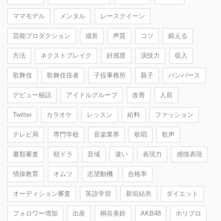
ママモデル
メンタル
レースクイーン
芸能プロダクション
成長
声質
コツ
鍛える
方法
ネクストブレイク
好感度
演技力
収入
歌舞伎
歌舞伎役者
子役事務所
親子
パンパース
デビュー秘話
アイドルグループ
改善
人前
Twitter
カラオケ
レッスン
給料
ファッション
テレビ局
専門学校
音楽業界
歌唱
歌声
書類審査
朝ドラ
音域
違い
表現力
感情表現
情操教育
オムツ
志望動機
合格率
オーディション審査
英語学習
新垣結衣
ダイエット
フォロワー増加
出産
桐谷美鈴
AKB48
ホリプロ