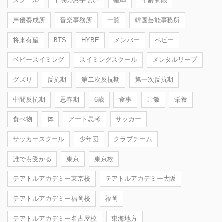
スクール
子供のお手伝い
確率
年齢制限
声優養成所
音楽事務所
一覧
韓国芸能事務所
将来有望
BTS
HYBE
メンバー
ベビー
ベビースイミング
スイミングスクール
メンタルリープ
グズり
反抗期
第二次反抗期
第一次反抗期
中間反抗期
思春期
6歳
食事
ご飯
栄養
食べ物
体
アート思考
サッカー
サッカースクール
少年団
クラブチーム
誰でも受かる
東京
東京校
テアトルアカデミー東京校
テアトルアカデミー大阪
テアトルアカデミー福岡校
福岡
テアトルアカデミー名古屋校
東海地方