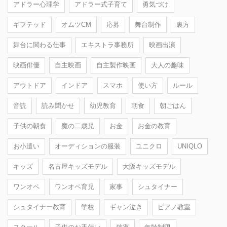
アドラー心理学
アドラー式子育て
勇気づけ
ギフテッド
オムツCM
応募
舞台制作
裏方
舞台に関わる仕事
エキストラ事務所
映画出演
映画俳優
自主映画
自主製作映画
大人の趣味
アウトドア
インドア
スマホ
使い方
ルール
音読
読み聞かせ
幼児教育
朝食
朝ごはん
子供の朝食
魔の二歳児
お金
お金の教育
お小遣い
オーディションの服装
ユニクロ
UNIQLO
キッズ
名古屋キッズモデル
大阪キッズモデル
ワンオペ
ワンオペ育児
家事
シュタイナー
シュタイナー教育
学校
ギャン泣き
ピアノ教室