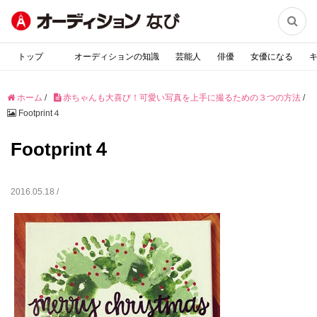

トップ
オーディションの知識
芸能人
俳優
女優になる
ホーム
/
赤ちゃんも大喜び！可愛い写真を上手に撮るための３つの方法
/
Footprint４
Footprint４
2016.05.18 /