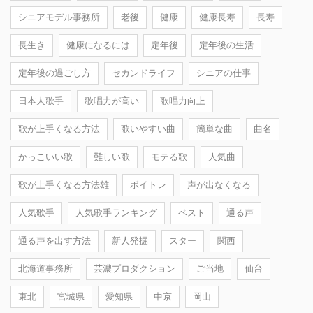
シニアモデル事務所
老後
健康
健康長寿
長寿
長生き
健康になるには
定年後
定年後の生活
定年後の過ごし方
セカンドライフ
シニアの仕事
日本人歌手
歌唱力が高い
歌唱力向上
歌が上手くなる方法
歌いやすい曲
簡単な曲
曲名
かっこいい歌
難しい歌
モテる歌
人気曲
歌が上手くなる方法雄
ボイトレ
声が出なくなる
人気歌手
人気歌手ランキング
ベスト
通る声
通る声を出す方法
新人発掘
スター
関西
北海道事務所
芸濃プロダクション
ご当地
仙台
東北
宮城県
愛知県
中京
岡山