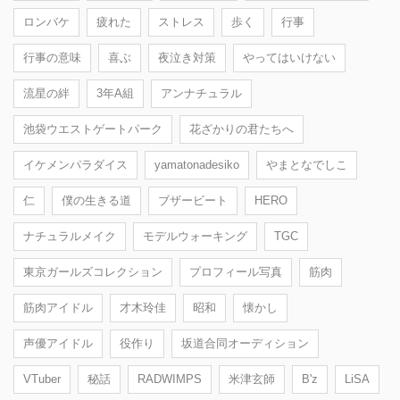
ロンバケ
疲れた
ストレス
歩く
行事
行事の意味
喜ぶ
夜泣き対策
やってはいけない
流星の絆
3年A組
アンナチュラル
池袋ウエストゲートパーク
花ざかりの君たちへ
イケメンパラダイス
yamatonadesiko
やまとなでしこ
仁
僕の生きる道
ブザービート
HERO
ナチュラルメイク
モデルウォーキング
TGC
東京ガールズコレクション
プロフィール写真
筋肉
筋肉アイドル
才木玲佳
昭和
懐かし
声優アイドル
役作り
坂道合同オーディション
VTuber
秘話
RADWIMPS
米津玄師
B'z
LiSA