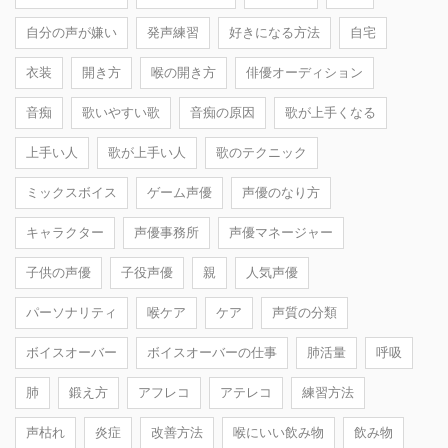
自分の声が嫌い
発声練習
好きになる方法
自宅
衣装
開き方
喉の開き方
俳優オーディション
音痴
歌いやすい歌
音痴の原因
歌が上手くなる
上手い人
歌が上手い人
歌のテクニック
ミックスボイス
ゲーム声優
声優のなり方
キャラクター
声優事務所
声優マネージャー
子供の声優
子役声優
親
人気声優
パーソナリティ
喉ケア
ケア
声質の分類
ボイスオーバー
ボイスオーバーの仕事
肺活量
呼吸
肺
鍛え方
アフレコ
アテレコ
練習方法
声枯れ
炎症
改善方法
喉にいい飲み物
飲み物