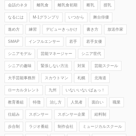
会話のネタ
離乳食
離乳食初期
断乳
授乳
なるには
M-1グランプリ
いつから
舞台俳優
進め方
練習
デビューきっかけ
書き方
放送作家
SMAP
インフルエンサー
若手
若手女優
シニアモデル
芸能マネージャー
シニア世代
シニアの趣味
緊張しない方法
対策
芸能スクール
大手芸能事務所
スカウトマン
札幌
北海道
ローカルタレント
九州
いないいないばぁっ！
教育番組
特徴
治し方
人気者
面白い
職業
仕組み
スポンサー
スポンサー企業
給料制
歩合制
ラジオ番組
制作会社
ミュージカルスクール