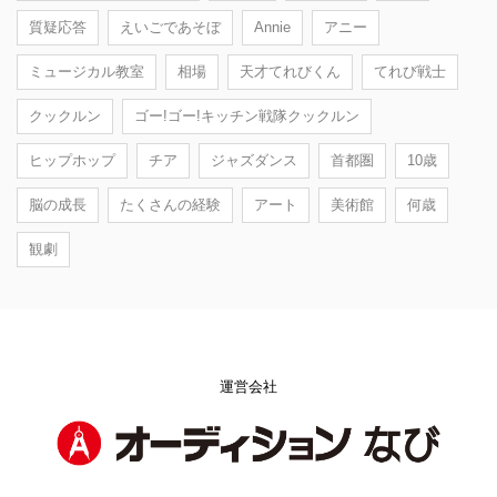
質疑応答
えいごであそぼ
Annie
アニー
ミュージカル教室
相場
天才てれびくん
てれび戦士
クックルン
ゴー!ゴー!キッチン戦隊クックルン
ヒップホップ
チア
ジャズダンス
首都圏
10歳
脳の成長
たくさんの経験
アート
美術館
何歳
観劇
運営会社