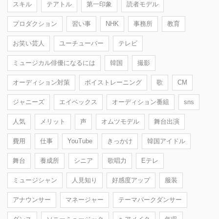
スキル
テアトル
第一印象
読者モデル
プロダクション
習い事
NHK
事務所
教育
お笑い芸人
ユーチューバー
テレビ
ミュージカル俳優になるには
韓国
撮影
オーディション対策
ボイストレーニング
歌
CM
ジャニーズ
エイベックス
オーディション番組
sns
人気
メリット
声
オムツモデル
舞台出演
費用
仕事
YouTube
きっかけ
韓国アイドル
舞台
養成所
シニア
歌唱力
Eテレ
ミュージシャン
人見知り
好感度アップ
服装
アナウンサー
マネージャー
テーマパークダンサー