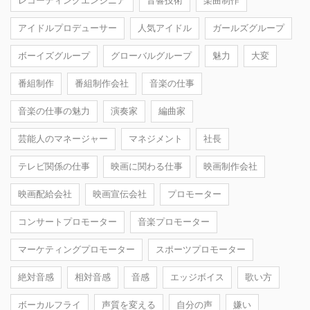
レコーディングエンジニア
音響技術
楽曲制作
アイドルプロデューサー
人気アイドル
ガールズグループ
ボーイズグループ
グローバルグループ
魅力
大変
番組制作
番組制作会社
音楽の仕事
音楽の仕事の魅力
演奏家
編曲家
芸能人のマネージャー
マネジメント
社長
テレビ関係の仕事
映画に関わる仕事
映画制作会社
映画配給会社
映画宣伝会社
プロモーター
コンサートプロモーター
音楽プロモーター
マーケティングプロモーター
スポーツプロモーター
絶対音感
相対音感
音感
エッジボイス
歌い方
ボーカルフライ
声質を変える
自分の声
嫌い