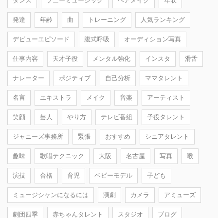
ダンス
ソニーミュージック
ヘアメイク
年収
発達
年齢
曲
トレーニング
人気ランキング
デビューエピソード
腹式呼吸
オーディション写真
仕事内容
天才子役
メンタル強化
インスタ
滑舌
ナレーター
ポジティブ
自己分析
ママタレント
名言
エキストラ
メイク
音楽
アーティスト
笑顔
芸人
やり方
テレビ番組
子役タレント
ジャニーズ事務所
緊張
おすすめ
シニアタレント
趣味
歌唱テクニック
大阪
名古屋
写真
喉
演技
合格
育児
ベビーモデル
子ども
ミュージシャンになるには
演劇
カメラ
アミューズ
劇団四季
赤ちゃんタレント
スタジオ
ブログ