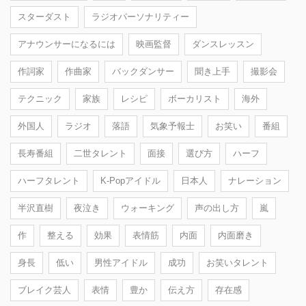
スターダスト
ラジオパーソナリティー
アナウンサーになるには
映画監督
ダンスレッスン
作詞家
作曲家
バックダンサー
聞き上手
撮影会
テクニック
家族
レシピ
ボーカリスト
海外
外国人
ラジオ
落語
気象予報士
お笑い
番組
長寿番組
二世タレント
面接
選び方
ハーフ
ハーフタレント
K-Popアイドル
日本人
ナレーション
半沢直樹
夜泣き
ウォーキング
声の出し方
嵐
作
整える
効果
表情筋
内面
内面磨き
身長
低い
男性アイドル
成功
お笑いタレント
ブレイク芸人
表情
豊か
伝え方
存在感