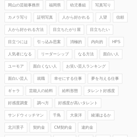
岡山の芸能事務所
福岡県
幼児番組
写真写り
カメラ写り
証明写真
人から好かれる
人望
信頼
人から好かれる方法
目立ちたがり屋
目立ちたい
目立つには
引っ込み思案
消極的
内向的
HPS
人気者になる
リーダーシップ
なる方法
面白い人
ユーモア
面白くない人
お笑い芸人ランキング
面白い芸人
就職
幸せにする仕事
夢を与える仕事
ギャラ
芸能人の給料
給料形態
タレント好感度
好感度調査
調べ方
好感度が高いタレント
サンドウィッチマン
千鳥
大泉洋
綾瀬はるか
北川景子
契約金
CM契約金
違約金