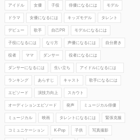
アイドル
女優
子役
俳優になるには
モデル
ドラマ
女優になるには
キッズモデル
タレント
デビュー
歌手
自己PR
モデルになるには
子役になるには
なり方
声優になるには
自分磨き
役者
ママ
ダンサー
役者になるには
ダンサーになるには
生い立ち
アイドルになるには
ランキング
あらすじ
キャスト
歌手になるには
エピソード
演技力向上
スカウト
オーディションエピソード
発声
ミュージカル俳優
ミュージカル
映画
タレントになるには
緊張克服
コミュニケーション
K-Pop
子供
写真撮影