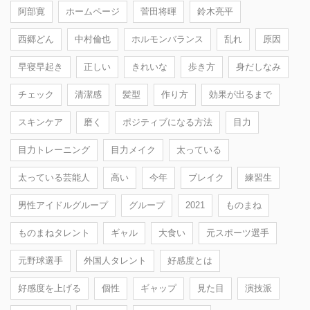
阿部寛
ホームページ
菅田将暉
鈴木亮平
西郷どん
中村倫也
ホルモンバランス
乱れ
原因
早寝早起き
正しい
きれいな
歩き方
身だしなみ
チェック
清潔感
髪型
作り方
効果が出るまで
スキンケア
磨く
ポジティブになる方法
目力
目力トレーニング
目力メイク
太っている
太っている芸能人
高い
今年
ブレイク
練習生
男性アイドルグループ
グループ
2021
ものまね
ものまねタレント
ギャル
大食い
元スポーツ選手
元野球選手
外国人タレント
好感度とは
好感度を上げる
個性
ギャップ
見た目
演技派