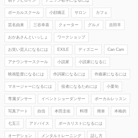
朝ドラヒロイン
アニソン歌手になるには
ボーカルスクール
小顔矯正
サロン
カフェ
芸名由来
三谷幸喜
クォーター
グルメ
吉田羊
おかあさんといっしょ
ワークショップ
お笑い芸人になるには
EXILE
ディズニー
Can Cam
アナウンサースクール
小説家
小説家になるに
映画監督になるには
作詞家になるには
作曲家になるには
マネージャーになるには
役者になるためには
小栗旬
専属ダンサー
イベントショーダンサー
ボーカルレッスン
写真アート
自信
本田圭佑
料理
簡単
本格的
七五三
アドバイス
ボーカリストになるには
オーデション
メンタルトレーニング
話し方