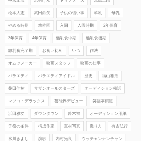
中居正広
志村けん
ドリフターズ
北島三郎
松本人志
武田鉄矢
子供の習い事
卒乳
母乳
やめる時期
幼稚園
入園
入園時期
2年保育
3年保育
4年保育
離乳食中期
離乳食後期
離乳食完了期
お食い初め
いつ
作法
オムツメーカー
映画スタッフ
映画の仕事
バラエティ
バラエティアイドル
歴史
福山雅治
桑田佳祐
サザンオールスターズ
オーディション秘話
マツコ・デラックス
芸能界デビュー
笑福亭鶴瓶
浜田雅功
ダウンタウン
鈴木福
オーディション用紙
子役の条件
構成作家
宣材写真
撮り方
有吉弘行
氷川きよし
演歌
内村光良
ウッチャンナンチャン