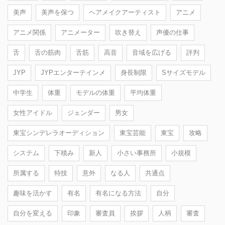
美声
美声を保つ
ヘアメイクアーティスト
アニメ
アニメ関係
アニメーター
吹き替え
声優の仕事
舌
舌の筋肉
舌筋
高音
音域を広げる
評判
JYP
JYPエンターテインメ
身長制限
Sサイズモデル
中学生
体重
モデルの体重
平均体重
女性アイドル
ジェンダー
男女
東宝シンデレラオーディション
東宝芸能
東宝
攻略
システム
下積み
新人
小さい事務所
小規模
所属する
特技
意外
なる人
共通点
趣味を活かす
有名
有名になる方法
自分
自分を変える
印象
審査員
挨拶
人柄
審査