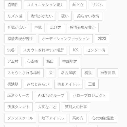
協調性
コミュニケション能力
向上心
リズム
リズム感
表情がかたい
硬い
柔らかい表情
音域が広い
声域
広げ方
感情表現が豊か
感情表現が苦手
オーディションファッション
2023
渋谷
スカウトされやすい場所
109
センター街
アム村
心斎橋
梅田
中部地方
スカウトされる場所
栄
名古屋駅
横浜
神奈川県
横浜駅
みなとみらい
有名アイドル
王道
坂道シリーズ
AKB48グループ
ハロープロジェクト
所属タレント
大変なこと
芸能人の仕事
ダンススクール
地下アイドル
高め方
心の知能指数