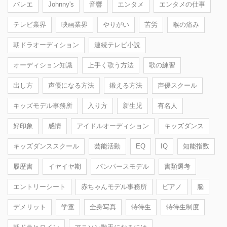
バレエ
Johnny's
音響
エンタメ
エンタメの仕事
テレビ業界
映画業界
やりがい
苦労
喉の痛み
朝ドラオーディション
連続テレビ小説
オーディション知識
上手く歌う方法
歌の練習
出し方
声優になる方法
鍛える方法
声優スクール
キッズモデル事務所
入り方
新生児
有名人
好印象
感情
アイドルオーディション
キッズダンス
キッズダンススクール
芸能活動
EQ
IQ
知能指数
履歴書
イヤイヤ期
パンパースモデル
書類選考
エントリーシート
赤ちゃんモデル事務所
ピアノ
脳
デメリット
学童
全身写真
特待生
特待生制度