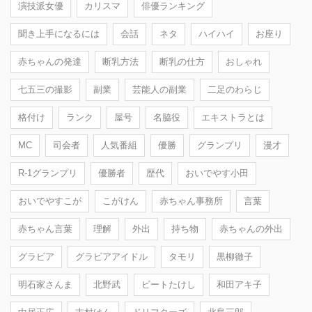
演技派女優
カリスマ
俳優ランキング
聞き上手になるには
会話
ネタ
ハイハイ
お座り
赤ちゃんの発達
断乳方法
断乳の仕方
おしゃれ
七五三の撮影
副業
芸能人の副業
二足のわらじ
格付け
ランク
屋号
名脇役
エキストラとは
MC
司会者
人気番組
優勝
グランプリ
漫才
R-1グランプリ
優勝者
歴代
おいでやす小田
おいでやすこが
こがけん
赤ちゃん事務所
言葉
赤ちゃん言葉
理解
外出
持ち物
赤ちゃんの外出
グラビア
グラビアアイドル
タモリ
黒柳徹子
明石家さんま
北野武
ビートたけし
和田アキ子