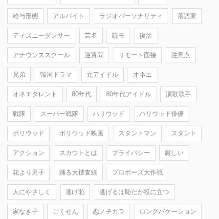
給与形態
アルバイト
ラジオパーソナリティ
落語家
ディズニーダンサー
芸名
読モ
復活
アナウンススクール
逆質問
リモート面接
注意点
兄弟
韓国ドラマ
元アイドル
オネエ
オネエタレント
80年代
80年代アイドル
演歌歌手
戦隊
スーパー戦隊
ハリウッド
ハリウッド俳優
ボリウッド
ボリウッド映画
スタントマン
スタント
アクション
スカウトとは
プライバシー
厳しい
花より男子
踊る大捜査線
プロポーズ大作戦
人にやさしく
逃げ恥
逃げるは恥だが役に立つ
家なき子
ごくせん
恋ノチカラ
ロングバケーション