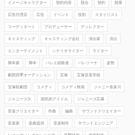
イメージキャラクター
契約内容
競合
契約
競業
広告代理店
広告
イベント
役割
スタイリスト
コーディネート
プロデューサー
ディレクター
キャスティング
キャスティング会社
演出家
演出
エンターテイメント
シナリオライター
ライター
脚本家
脚本
バレエ経験者
バレリーナ
姿勢
劇団四季オーディション
宝塚
宝塚音楽学校
宝塚歌劇団
コメディ
コメディ映画
ジャニー喜多川
ジャニーズJr.
国民的アイドル
ジャニーズ応募
音楽クリエイター
作曲
編曲
サウンドクリエイター
音楽家
楽曲提供
音楽制作
サウンドエンジニア