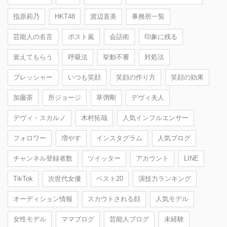
指原莉乃
HKT48
渡辺直美
事務所一覧
芸能人の名言
ポスト嵐
会話術
印象に残る
覚えてもらう
呼吸法
挙動不審
対処法
プレッシャー
いつも笑顔
笑顔の作り方
笑顔の効果
加藤茶
所ジョージ
草彅剛
デヴィ夫人
デヴィ・スカルノ
木村拓哉
人気インフルエンサー
フォロワー
増やす
インスタグラム
人気ブログ
チャンネル登録者数
ツイッター
アカウント
LINE
TikTok
次世代女優
ベスト20
演技力ランキング
オーディション情報
スカウトされる顔
人気モデル
女性モデル
ママブログ
芸能人ブログ
未経験