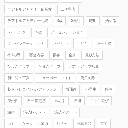
テアトルアカデミー仙台校
二次審査
テアトルアカデミー札幌
3歳
3歳児
時期
始める
スイミング
体操
プレゼンテーション
プレゼンテーション力
させない
こども
小一の壁
小1の壁
審査内容
容姿
全身
撮影方法
ひよこクラブ
たまごクラブ
バストアップ写真
新生児の写真
ニューボーンフォト
費用免除
朝ドラヒロインｐ-ディション
放課後
小学生
感性
感受性
自己肯定感
高める
自身
ごっこ遊び
遊び
演技レッスン
演技スクール
コミュニケーション能力
社会性
応募書類
質問