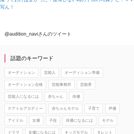
写ん！
@audition_naviさんのツイート
話題のキーワード
オーディション
芸能人
オーディション準備
オーディション合格
芸能事務所
芸能界
芸能人になるには
赤ちゃん
俳優
テアトルアカデミー
赤ちゃんモデル
子育て
声優
アイドル
女優
子役
俳優になるには
モデル
ドラマ
女優になるには
キッズモデル
タレント