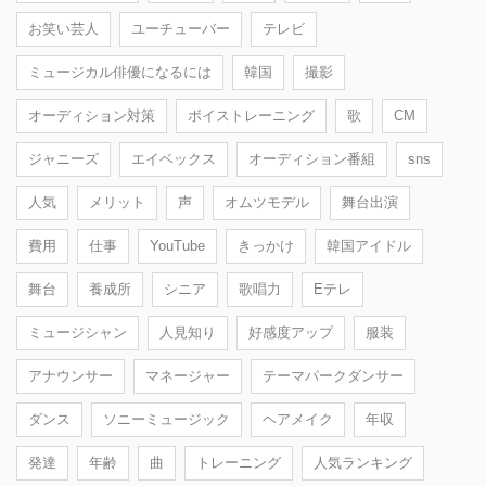
お笑い芸人
ユーチューバー
テレビ
ミュージカル俳優になるには
韓国
撮影
オーディション対策
ボイストレーニング
歌
CM
ジャニーズ
エイベックス
オーディション番組
sns
人気
メリット
声
オムツモデル
舞台出演
費用
仕事
YouTube
きっかけ
韓国アイドル
舞台
養成所
シニア
歌唱力
Eテレ
ミュージシャン
人見知り
好感度アップ
服装
アナウンサー
マネージャー
テーマパークダンサー
ダンス
ソニーミュージック
ヘアメイク
年収
発達
年齢
曲
トレーニング
人気ランキング