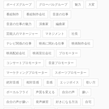
ボーイズグループ
グローバルグループ
魅力
大変
番組制作
番組制作会社
音楽の仕事
音楽の仕事の魅力
演奏家
編曲家
芸能人のマネージャー
マネジメント
社長
テレビ関係の仕事
映画に関わる仕事
映画制作会社
映画配給会社
映画宣伝会社
プロモーター
コンサートプロモーター
音楽プロモーター
マーケティングプロモーター
スポーツプロモーター
絶対音感
相対音感
音感
エッジボイス
歌い方
ボーカルフライ
声質を変える
自分の声
嫌い
自分の声が嫌い
発声練習
好きになる方法
自宅