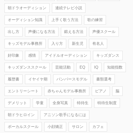
朝ドラオーディション
連続テレビ小説
オーディション知識
上手く歌う方法
歌の練習
出し方
声優になる方法
鍛える方法
声優スクール
キッズモデル事務所
入り方
新生児
有名人
好印象
感情
アイドルオーディション
キッズダンス
キッズダンススクール
芸能活動
EQ
IQ
知能指数
履歴書
イヤイヤ期
パンパースモデル
書類選考
エントリーシート
赤ちゃんモデル事務所
ピアノ
脳
デメリット
学童
全身写真
特待生
特待生制度
朝ドラヒロイン
アニソン歌手になるには
ボーカルスクール
小顔矯正
サロン
カフェ