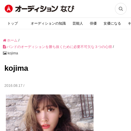

トップ
オーディションの知識
芸能人
俳優
女優になる
ホーム
/
バンドのオーディションを勝ち抜くために必要不可欠な３つの心得
/
kojima
kojima
2016.08.17 /