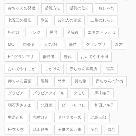
赤ちゃんの発達
断乳方法
断乳の仕方
おしゃれ
七五三の撮影
副業
芸能人の副業
二足のわらじ
格付け
ランク
屋号
名脇役
エキストラとは
MC
司会者
人気番組
優勝
グランプリ
漫才
R-1グランプリ
優勝者
歴代
おいでやす小田
おいでやすこが
こがけん
赤ちゃん事務所
言葉
赤ちゃん言葉
理解
外出
持ち物
赤ちゃんの外出
グラビア
グラビアアイドル
タモリ
黒柳徹子
明石家さんま
北野武
ビートたけし
和田アキ子
中居正広
志村けん
ドリフターズ
北島三郎
松本人志
武田鉄矢
子供の習い事
卒乳
母乳