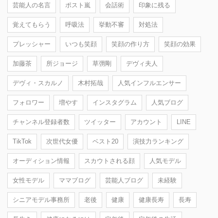
芸能人の名言
ポスト嵐
会話術
印象に残る
覚えてもらう
呼吸法
挙動不審
対処法
プレッシャー
いつも笑顔
笑顔の作り方
笑顔の効果
加藤茶
所ジョージ
草彅剛
デヴィ夫人
デヴィ・スカルノ
木村拓哉
人気インフルエンサー
フォロワー
増やす
インスタグラム
人気ブログ
チャンネル登録者数
ツイッター
アカウント
LINE
TikTok
次世代女優
ベスト20
演技力ランキング
オーディション情報
スカウトされる顔
人気モデル
女性モデル
ママブログ
芸能人ブログ
未経験
シニアモデル事務所
老後
健康
健康長寿
長寿