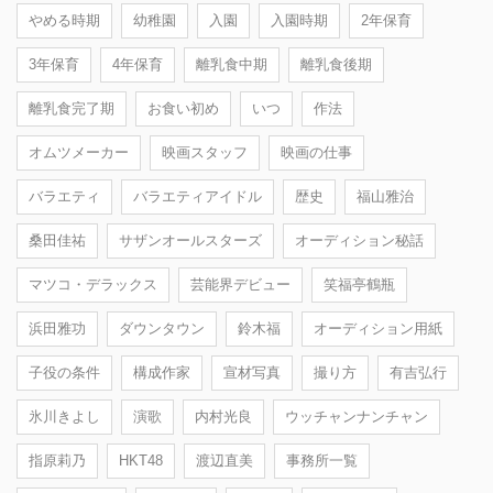
やめる時期
幼稚園
入園
入園時期
2年保育
3年保育
4年保育
離乳食中期
離乳食後期
離乳食完了期
お食い初め
いつ
作法
オムツメーカー
映画スタッフ
映画の仕事
バラエティ
バラエティアイドル
歴史
福山雅治
桑田佳祐
サザンオールスターズ
オーディション秘話
マツコ・デラックス
芸能界デビュー
笑福亭鶴瓶
浜田雅功
ダウンタウン
鈴木福
オーディション用紙
子役の条件
構成作家
宣材写真
撮り方
有吉弘行
氷川きよし
演歌
内村光良
ウッチャンナンチャン
指原莉乃
HKT48
渡辺直美
事務所一覧