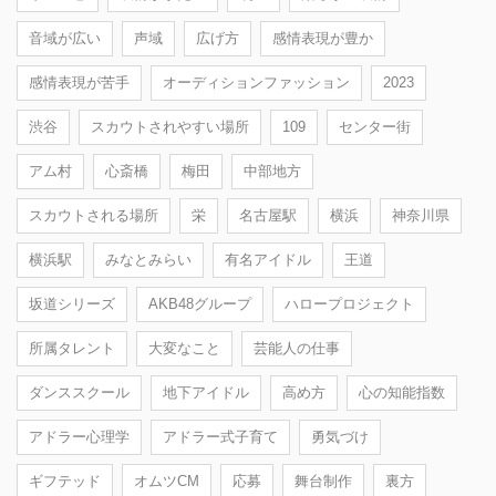
音域が広い
声域
広げ方
感情表現が豊か
感情表現が苦手
オーディションファッション
2023
渋谷
スカウトされやすい場所
109
センター街
アム村
心斎橋
梅田
中部地方
スカウトされる場所
栄
名古屋駅
横浜
神奈川県
横浜駅
みなとみらい
有名アイドル
王道
坂道シリーズ
AKB48グループ
ハロープロジェクト
所属タレント
大変なこと
芸能人の仕事
ダンススクール
地下アイドル
高め方
心の知能指数
アドラー心理学
アドラー式子育て
勇気づけ
ギフテッド
オムツCM
応募
舞台制作
裏方