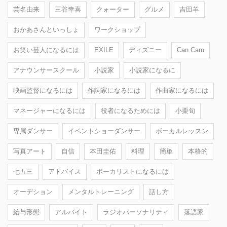
芸名由来
三谷幸喜
クォーター
グルメ
吉田羊
おかあさんといっしょ
ワークショップ
お笑い芸人になるには
EXILE
ディズニー
Can Cam
アナウンサースクール
小説家
小説家になるに
映画監督になるには
作詞家になるには
作曲家になるには
マネージャーになるには
役者になるためには
小栗旬
専属ダンサー
イベントショーダンサー
ボーカルレッスン
写真アート
自信
本田圭佑
料理
簡単
本格的
七五三
アドバイス
ボーカリストになるには
オーデション
メンタルトレーニング
話し方
給与形態
アルバイト
ラジオパーソナリティ
落語家