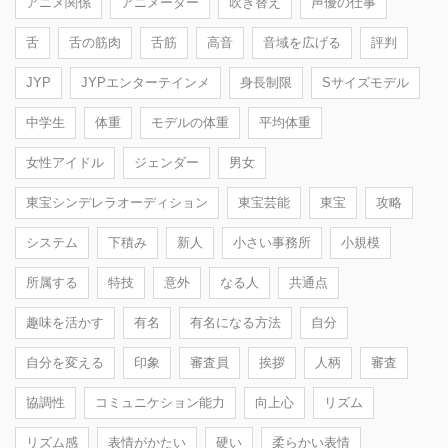
アニメ関係
アニメーター
吹き替え
声優の仕事
舌
舌の筋肉
舌筋
高音
音域を広げる
評判
JYP
JYPエンターテインメ
身長制限
Sサイズモデル
中学生
体重
モデルの体重
平均体重
女性アイドル
ジェンダー
男女
東宝シンデレラオーディション
東宝芸能
東宝
攻略
システム
下積み
新人
小さい事務所
小規模
所属する
特技
意外
なる人
共通点
趣味を活かす
有名
有名になる方法
自分
自分を変える
印象
審査員
挨拶
人柄
審査
協調性
コミュニケション能力
向上心
リズム
リズム感
表情がかたい
硬い
柔らかい表情