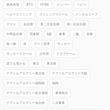
将来有望
BTS
HYBE
メンバー
ベビー
ベビースイミング
スイミングスクール
メンタルリープ
グズり
反抗期
第二次反抗期
第一次反抗期
中間反抗期
思春期
6歳
食事
ご飯
栄養
食べ物
体
アート思考
サッカー
サッカースクール
少年団
クラブチーム
誰でも受かる
東京
東京校
テアトルアカデミー東京校
テアトルアカデミー大阪
テアトルアカデミー福岡校
福岡
テアトルアカデミー名古屋校
東海地方
テアトルアカデミー仙台校
二次審査