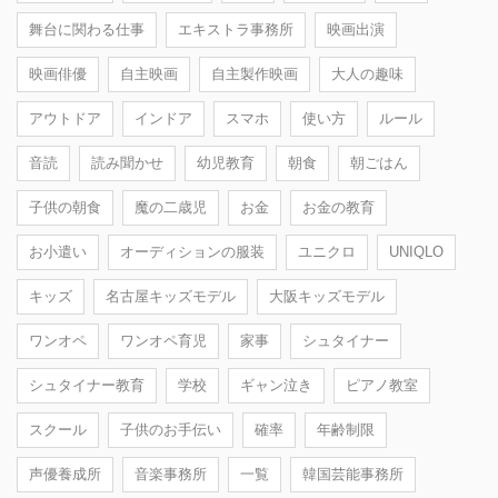
舞台に関わる仕事
エキストラ事務所
映画出演
映画俳優
自主映画
自主製作映画
大人の趣味
アウトドア
インドア
スマホ
使い方
ルール
音読
読み聞かせ
幼児教育
朝食
朝ごはん
子供の朝食
魔の二歳児
お金
お金の教育
お小遣い
オーディションの服装
ユニクロ
UNIQLO
キッズ
名古屋キッズモデル
大阪キッズモデル
ワンオペ
ワンオペ育児
家事
シュタイナー
シュタイナー教育
学校
ギャン泣き
ピアノ教室
スクール
子供のお手伝い
確率
年齢制限
声優養成所
音楽事務所
一覧
韓国芸能事務所