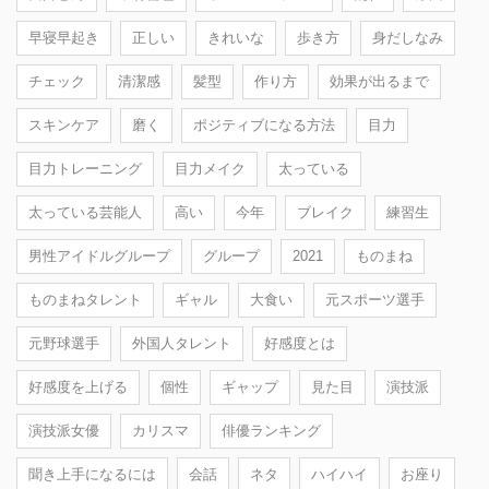
早寝早起き
正しい
きれいな
歩き方
身だしなみ
チェック
清潔感
髪型
作り方
効果が出るまで
スキンケア
磨く
ポジティブになる方法
目力
目力トレーニング
目力メイク
太っている
太っている芸能人
高い
今年
ブレイク
練習生
男性アイドルグループ
グループ
2021
ものまね
ものまねタレント
ギャル
大食い
元スポーツ選手
元野球選手
外国人タレント
好感度とは
好感度を上げる
個性
ギャップ
見た目
演技派
演技派女優
カリスマ
俳優ランキング
聞き上手になるには
会話
ネタ
ハイハイ
お座り