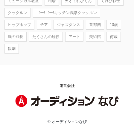
ミュージカル教室
相場
天才てれびくん
てれび戦士
クックルン
ゴー!ゴー!キッチン戦隊クックルン
ヒップホップ
チア
ジャズダンス
首都圏
10歳
脳の成長
たくさんの経験
アート
美術館
何歳
観劇
運営会社
© オーディションなび