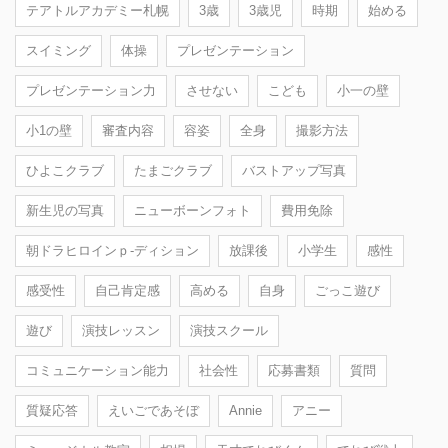
テアトルアカデミー札幌
3歳
3歳児
時期
始める
スイミング
体操
プレゼンテーション
プレゼンテーション力
させない
こども
小一の壁
小1の壁
審査内容
容姿
全身
撮影方法
ひよこクラブ
たまごクラブ
バストアップ写真
新生児の写真
ニューボーンフォト
費用免除
朝ドラヒロインｐ-ディション
放課後
小学生
感性
感受性
自己肯定感
高める
自身
ごっこ遊び
遊び
演技レッスン
演技スクール
コミュニケーション能力
社会性
応募書類
質問
質疑応答
えいごであそぼ
Annie
アニー