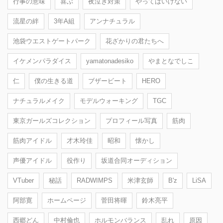
行事の意味
喜ぶ
夜泣き対策
やってはいけない
流星の絆
3年A組
アンナチュラル
池袋ウエストゲートパーク
花ざかりの君たちへ
イケメンパラダイス
yamatonadesiko
やまとなでしこ
仁
僕の生きる道
ブザービート
HERO
ナチュラルメイク
モデルウォーキング
TGC
東京ガールズコレクション
プロフィール写真
筋肉
筋肉アイドル
才木玲佳
昭和
懐かし
声優アイドル
役作り
坂道合同オーディション
VTuber
秘話
RADWIMPS
米津玄師
B'z
LiSA
阿部寛
ホームページ
菅田将暉
鈴木亮平
西郷どん
中村倫也
ホルモンバランス
乱れ
原因