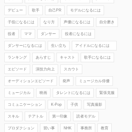
デビュー
歌手
自己PR
モデルになるには
子役になるには
なり方
声優になるには
自分磨き
役者
ママ
ダンサー
役者になるには
ダンサーになるには
生い立ち
アイドルになるには
ランキング
あらすじ
キャスト
歌手になるには
エピソード
演技力向上
スカウト
オーディションエピソード
発声
ミュージカル俳優
ミュージカル
映画
タレントになるには
緊張克服
コミュニケーション
K-Pop
子供
写真撮影
スキル
テアトル
第一印象
読者モデル
プロダクション
習い事
NHK
事務所
教育