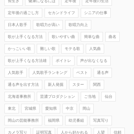
長生き
健康になるには
定年後
定年後の生活
定年後の過ごし方
セカンドライフ
シニアの仕事
日本人歌手
歌唱力が高い
歌唱力向上
歌が上手くなる方法
歌いやすい曲
簡単な曲
曲名
かっこいい歌
難しい歌
モテる歌
人気曲
歌が上手くなる方法雄
ボイトレ
声が出なくなる
人気歌手
人気歌手ランキング
ベスト
通る声
通る声を出す方法
新人発掘
スター
関西
北海道事務所
芸濃プロダクション
ご当地
仙台
東北
宮城県
愛知県
中京
岡山
岡山の芸能事務所
福岡県
幼児番組
写真写り
カメラ写り
証明写真
人から好かれる
人望
信頼