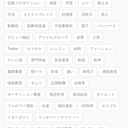
芸能プロダクション
成長
声質
コツ
鍛える
方法
ネクストブレイク
好感度
演技力
収入
歌舞伎
歌舞伎役者
子役事務所
親子
パンパース
デビュー秘話
アイドルグループ
改善
人前
Twitter
カラオケ
レッスン
給料
ファッション
テレビ局
専門学校
音楽業界
歌唱
歌声
書類審査
朝ドラ
音域
違い
表現力
感情表現
情操教育
オムツ
志望動機
合格率
オーディション審査
英語学習
新垣結衣
ダイエット
フォロワー増加
出産
桐谷美鈴
AKB48
ホリプロ
スターダスト
ラジオパーソナリティー