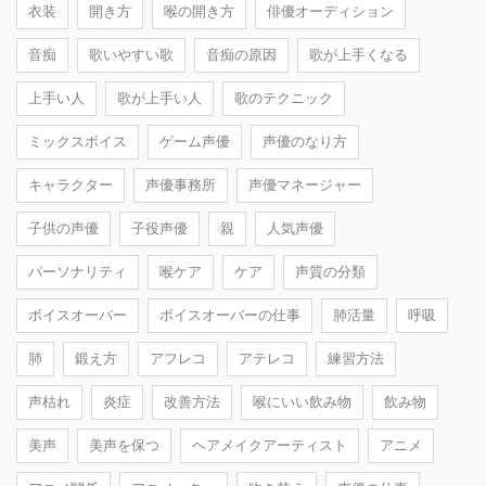
衣装
開き方
喉の開き方
俳優オーディション
音痴
歌いやすい歌
音痴の原因
歌が上手くなる
上手い人
歌が上手い人
歌のテクニック
ミックスボイス
ゲーム声優
声優のなり方
キャラクター
声優事務所
声優マネージャー
子供の声優
子役声優
親
人気声優
パーソナリティ
喉ケア
ケア
声質の分類
ボイスオーバー
ボイスオーバーの仕事
肺活量
呼吸
肺
鍛え方
アフレコ
アテレコ
練習方法
声枯れ
炎症
改善方法
喉にいい飲み物
飲み物
美声
美声を保つ
ヘアメイクアーティスト
アニメ