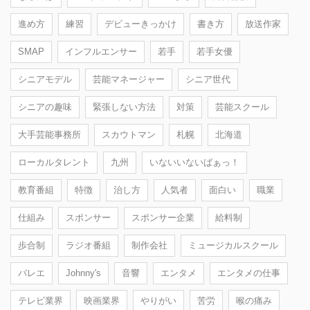
進め方
練習
デビューきっかけ
書き方
放送作家
SMAP
インフルエンサー
若手
若手女優
シニアモデル
芸能マネージャー
シニア世代
シニアの趣味
緊張しない方法
対策
芸能スクール
大手芸能事務所
スカウトマン
札幌
北海道
ローカルタレント
九州
いないいないばぁっ！
教育番組
特徴
治し方
人気者
面白い
職業
仕組み
スポンサー
スポンサー企業
給料制
歩合制
ラジオ番組
制作会社
ミュージカルスクール
バレエ
Johnny's
音響
エンタメ
エンタメの仕事
テレビ業界
映画業界
やりがい
苦労
喉の痛み