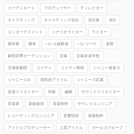
コーディネート
プロデューサー
ディレクター
キャスティング
キャスティング会社
演出家
演出
エンターテイメント
シナリオライター
ライター
脚本家
脚本
バレエ経験者
バレリーナ
姿勢
劇団四季オーディション
宝塚
宝塚音楽学校
宝塚歌劇団
コメディ
コメディ映画
ジャニー喜多川
ジャニーズJr.
国民的アイドル
ジャニーズ応募
音楽クリエイター
作曲
編曲
サウンドクリエイター
音楽家
楽曲提供
音楽制作
サウンドエンジニア
レコーディングエンジニア
音響技術
楽曲制作
アイドルプロデューサー
人気アイドル
ガールズグループ