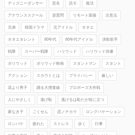
ディズニーダンサー
芸名
読モ
復活
アナウンススクール
逆質問
リモート面接
注意点
兄弟
韓国ドラマ
元アイドル
オネエ
オネエタレント
80年代
80年代アイドル
演歌歌手
戦隊
スーパー戦隊
ハリウッド
ハリウッド俳優
ボリウッド
ボリウッド映画
スタントマン
スタント
アクション
スカウトとは
プライバシー
厳しい
花より男子
踊る大捜査線
プロポーズ大作戦
人にやさしく
逃げ恥
逃げるは恥だが役に立つ
家なき子
ごくせん
恋ノチカラ
ロングバケーション
ロンバケ
疲れた
ストレス
歩く
行事