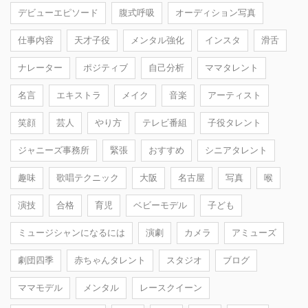
デビューエピソード
腹式呼吸
オーディション写真
仕事内容
天才子役
メンタル強化
インスタ
滑舌
ナレーター
ポジティブ
自己分析
ママタレント
名言
エキストラ
メイク
音楽
アーティスト
笑顔
芸人
やり方
テレビ番組
子役タレント
ジャニーズ事務所
緊張
おすすめ
シニアタレント
趣味
歌唱テクニック
大阪
名古屋
写真
喉
演技
合格
育児
ベビーモデル
子ども
ミュージシャンになるには
演劇
カメラ
アミューズ
劇団四季
赤ちゃんタレント
スタジオ
ブログ
ママモデル
メンタル
レースクイーン