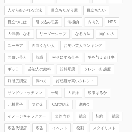
人から好かれる方法
目立ちたがり屋
目立ちたい
目立つには
引っ込み思案
消極的
内向的
HPS
人気者になる
リーダーシップ
なる方法
面白い人
ユーモア
面白くない人
お笑い芸人ランキング
面白い芸人
就職
幸せにする仕事
夢を与える仕事
ギャラ
芸能人の給料
給料形態
タレント好感度
好感度調査
調べ方
好感度が高いタレント
サンドウィッチマン
千鳥
大泉洋
綾瀬はるか
北川景子
契約金
CM契約金
違約金
イメージキャラクター
契約内容
競合
契約
競業
広告代理店
広告
イベント
役割
スタイリスト