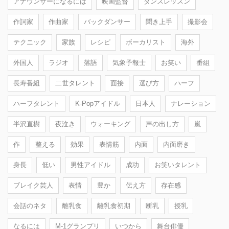
アナウンサーになるには
映画監督
ダンスレッスン
作詞家
作曲家
バックダンサー
聞き上手
撮影会
テクニック
家族
レシピ
ボーカリスト
海外
外国人
ラジオ
落語
気象予報士
お笑い
番組
長寿番組
二世タレント
面接
選び方
ハーフ
ハーフタレント
K-Popアイドル
日本人
ナレーション
半沢直樹
夜泣き
ウォーキング
声の出し方
嵐
作
整える
効果
表情筋
内面
内面磨き
身長
低い
男性アイドル
成功
お笑いタレント
ブレイク芸人
表情
豊か
伝え方
存在感
会話のネタ
離乳食
離乳食初期
断乳
授乳
なるには
M-1グランプリ
いつから
舞台俳優