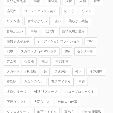
自分を変える
印象
審査員
挨拶
人柄
審査
協調性
コミュニケション能力
向上心
リズム
リズム感
表情がかたい
硬い
柔らかい表情
音域が広い
声域
広げ方
感情表現が豊か
感情表現が苦手
オーディションファッション
2023
渋谷
スカウトされやすい場所
109
センター街
アム村
心斎橋
梅田
中部地方
スカウトされる場所
栄
名古屋駅
横浜
神奈川県
横浜駅
みなとみらい
有名アイドル
王道
坂道シリーズ
AKB48グループ
ハロープロジェクト
所属タレント
大変なこと
芸能人の仕事
ダンススクール
地下アイドル
高め方
心の知能指数