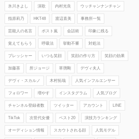
氷川きよし
演歌
内村光良
ウッチャンナンチャン
指原莉乃
HKT48
渡辺直美
事務所一覧
芸能人の名言
ポスト嵐
会話術
印象に残る
覚えてもらう
呼吸法
挙動不審
対処法
プレッシャー
いつも笑顔
笑顔の作り方
笑顔の効果
加藤茶
所ジョージ
草彅剛
デヴィ夫人
デヴィ・スカルノ
木村拓哉
人気インフルエンサー
フォロワー
増やす
インスタグラム
人気ブログ
チャンネル登録者数
ツイッター
アカウント
LINE
TikTok
次世代女優
ベスト20
演技力ランキング
オーディション情報
スカウトされる顔
人気モデル