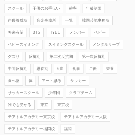
スクール
子供のお手伝い
確率
年齢制限
声優養成所
音楽事務所
一覧
韓国芸能事務所
将来有望
BTS
HYBE
メンバー
ベビー
ベビースイミング
スイミングスクール
メンタルリープ
グズり
反抗期
第二次反抗期
第一次反抗期
中間反抗期
思春期
6歳
食事
ご飯
栄養
食べ物
体
アート思考
サッカー
サッカースクール
少年団
クラブチーム
誰でも受かる
東京
東京校
テアトルアカデミー東京校
テアトルアカデミー大阪
テアトルアカデミー福岡校
福岡