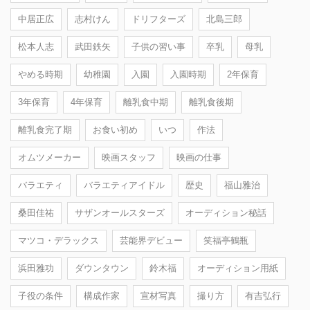
中居正広
志村けん
ドリフターズ
北島三郎
松本人志
武田鉄矢
子供の習い事
卒乳
母乳
やめる時期
幼稚園
入園
入園時期
2年保育
3年保育
4年保育
離乳食中期
離乳食後期
離乳食完了期
お食い初め
いつ
作法
オムツメーカー
映画スタッフ
映画の仕事
バラエティ
バラエティアイドル
歴史
福山雅治
桑田佳祐
サザンオールスターズ
オーディション秘話
マツコ・デラックス
芸能界デビュー
笑福亭鶴瓶
浜田雅功
ダウンタウン
鈴木福
オーディション用紙
子役の条件
構成作家
宣材写真
撮り方
有吉弘行