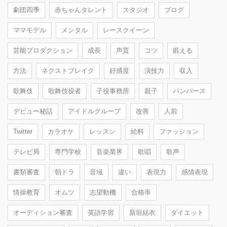
劇団四季
赤ちゃんタレント
スタジオ
ブログ
ママモデル
メンタル
レースクイーン
芸能プロダクション
成長
声質
コツ
鍛える
方法
ネクストブレイク
好感度
演技力
収入
歌舞伎
歌舞伎役者
子役事務所
親子
パンパース
デビュー秘話
アイドルグループ
改善
人前
Twitter
カラオケ
レッスン
給料
ファッション
テレビ局
専門学校
音楽業界
歌唱
歌声
書類審査
朝ドラ
音域
違い
表現力
感情表現
情操教育
オムツ
志望動機
合格率
オーディション審査
英語学習
新垣結衣
ダイエット