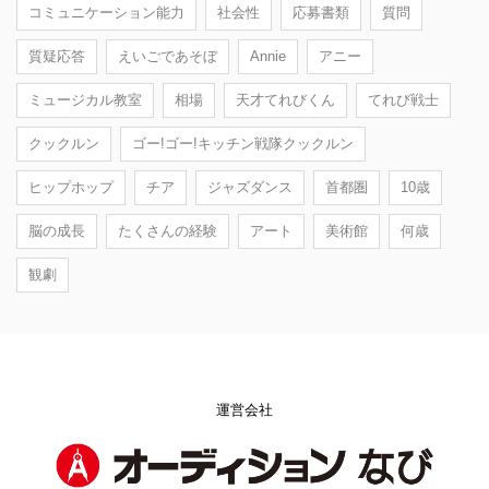
コミュニケーション能力
社会性
応募書類
質問
質疑応答
えいごであそぼ
Annie
アニー
ミュージカル教室
相場
天才てれびくん
てれび戦士
クックルン
ゴー!ゴー!キッチン戦隊クックルン
ヒップホップ
チア
ジャズダンス
首都圏
10歳
脳の成長
たくさんの経験
アート
美術館
何歳
観劇
運営会社