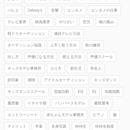
バレエ
Johnny's
音響
エンタメ
エンタメの仕事
テレビ業界
映画業界
やりがい
苦労
喉の痛み
朝ドラオーディション
連続テレビ小説
オーディション知識
上手く歌う方法
歌の練習
出し方
声優になる方法
鍛える方法
声優スクール
キッズモデル事務所
入り方
新生児
有名人
好印象
感情
アイドルオーディション
キッズダンス
キッズダンススクール
芸能活動
EQ
IQ
知能指数
履歴書
イヤイヤ期
パンパースモデル
書類選考
エントリーシート
赤ちゃんモデル事務所
ピアノ
脳
デメリット
学童
全身写真
特待生
特待生制度