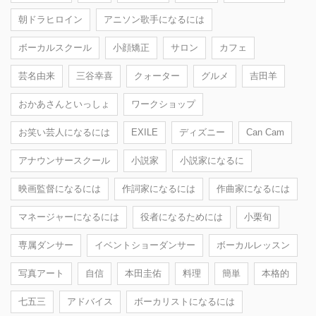
朝ドラヒロイン
アニソン歌手になるには
ボーカルスクール
小顔矯正
サロン
カフェ
芸名由来
三谷幸喜
クォーター
グルメ
吉田羊
おかあさんといっしょ
ワークショップ
お笑い芸人になるには
EXILE
ディズニー
Can Cam
アナウンサースクール
小説家
小説家になるに
映画監督になるには
作詞家になるには
作曲家になるには
マネージャーになるには
役者になるためには
小栗旬
専属ダンサー
イベントショーダンサー
ボーカルレッスン
写真アート
自信
本田圭佑
料理
簡単
本格的
七五三
アドバイス
ボーカリストになるには