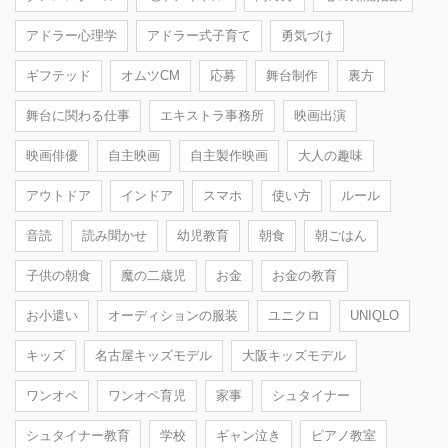
アドラー心理学
アドラー式子育て
勇気づけ
ギフテッド
オムツCM
応募
舞台制作
裏方
舞台に関わる仕事
エキストラ事務所
映画出演
映画俳優
自主映画
自主製作映画
大人の趣味
アウトドア
インドア
スマホ
使い方
ルール
音読
読み聞かせ
幼児教育
朝食
朝ごはん
子供の朝食
魔の二歳児
お金
お金の教育
お小遣い
オーディションの服装
ユニクロ
UNIQLO
キッズ
名古屋キッズモデル
大阪キッズモデル
ワンオペ
ワンオペ育児
家事
シュタイナー
シュタイナー教育
学校
ギャン泣き
ピアノ教室