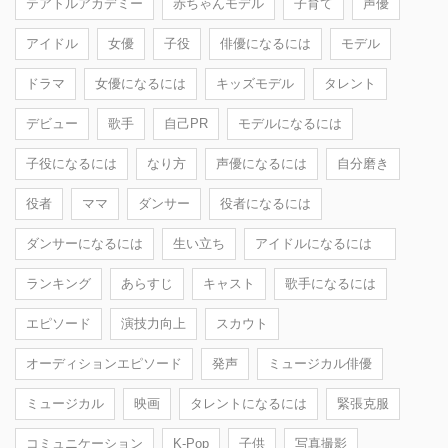
テアトルアカデミー
赤ちゃんモデル
子育て
声優
アイドル
女優
子役
俳優になるには
モデル
ドラマ
女優になるには
キッズモデル
タレント
デビュー
歌手
自己PR
モデルになるには
子役になるには
なり方
声優になるには
自分磨き
役者
ママ
ダンサー
役者になるには
ダンサーになるには
生い立ち
アイドルになるには
ランキング
あらすじ
キャスト
歌手になるには
エピソード
演技力向上
スカウト
オーディションエピソード
発声
ミュージカル俳優
ミュージカル
映画
タレントになるには
緊張克服
コミュニケーション
K-Pop
子供
写真撮影