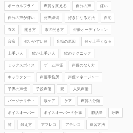
ボーカルフライ
声質を変える
自分の声
嫌い
自分の声が嫌い
発声練習
好きになる方法
自宅
衣装
開き方
喉の開き方
俳優オーディション
音痴
歌いやすい歌
音痴の原因
歌が上手くなる
上手い人
歌が上手い人
歌のテクニック
ミックスボイス
ゲーム声優
声優のなり方
キャラクター
声優事務所
声優マネージャー
子供の声優
子役声優
親
人気声優
パーソナリティ
喉ケア
ケア
声質の分類
ボイスオーバー
ボイスオーバーの仕事
肺活量
呼吸
肺
鍛え方
アフレコ
アテレコ
練習方法