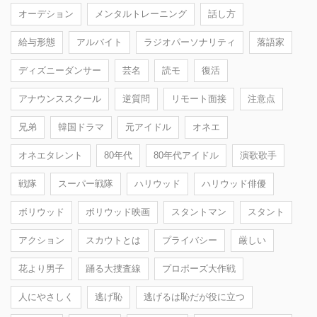
オーデション
メンタルトレーニング
話し方
給与形態
アルバイト
ラジオパーソナリティ
落語家
ディズニーダンサー
芸名
読モ
復活
アナウンススクール
逆質問
リモート面接
注意点
兄弟
韓国ドラマ
元アイドル
オネエ
オネエタレント
80年代
80年代アイドル
演歌歌手
戦隊
スーパー戦隊
ハリウッド
ハリウッド俳優
ボリウッド
ボリウッド映画
スタントマン
スタント
アクション
スカウトとは
プライバシー
厳しい
花より男子
踊る大捜査線
プロポーズ大作戦
人にやさしく
逃げ恥
逃げるは恥だが役に立つ