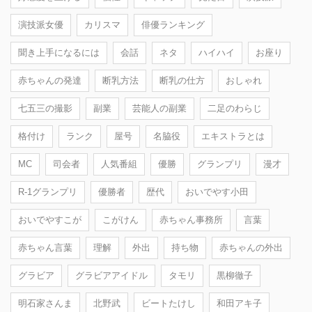
演技派女優
カリスマ
俳優ランキング
聞き上手になるには
会話
ネタ
ハイハイ
お座り
赤ちゃんの発達
断乳方法
断乳の仕方
おしゃれ
七五三の撮影
副業
芸能人の副業
二足のわらじ
格付け
ランク
屋号
名脇役
エキストラとは
MC
司会者
人気番組
優勝
グランプリ
漫才
R-1グランプリ
優勝者
歴代
おいでやす小田
おいでやすこが
こがけん
赤ちゃん事務所
言葉
赤ちゃん言葉
理解
外出
持ち物
赤ちゃんの外出
グラビア
グラビアアイドル
タモリ
黒柳徹子
明石家さんま
北野武
ビートたけし
和田アキ子