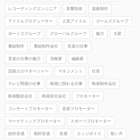
レコーディングエンジニア
音響技術
楽曲制作
アイドルプロデューサー
人気アイドル
ガールズグループ
ボーイズグループ
グローバルグループ
魅力
大変
番組制作
番組制作会社
音楽の仕事
音楽の仕事の魅力
演奏家
編曲家
芸能人のマネージャー
マネジメント
社長
テレビ関係の仕事
映画に関わる仕事
映画制作会社
映画配給会社
映画宣伝会社
プロモーター
コンサートプロモーター
音楽プロモーター
マーケティングプロモーター
スポーツプロモーター
絶対音感
相対音感
音感
エッジボイス
歌い方