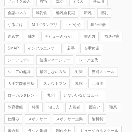
ブレイク芸人
表情
豊か
伝え方
存在感
会話のネタ
離乳食
離乳食初期
断乳
授乳
なるには
M-1グランプリ
いつから
舞台俳優
進め方
練習
デビューきっかけ
書き方
放送作家
SMAP
インフルエンサー
若手
若手女優
シニアモデル
芸能マネージャー
シニア世代
シニアの趣味
緊張しない方法
対策
芸能スクール
大手芸能事務所
スカウトマン
札幌
北海道
ローカルタレント
九州
いないいないばぁっ！
教育番組
特徴
治し方
人気者
面白い
職業
仕組み
スポンサー
スポンサー企業
給料制
歩合制
ラジオ番組
制作会社
ミュージカルスクール