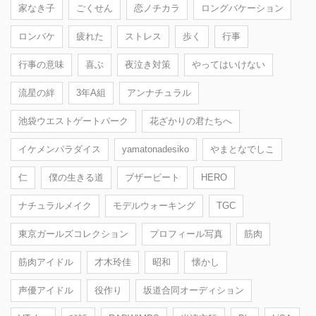
家なき子
ごくせん
恋ノチカラ
ロングバケーション
ロンバケ
疲れた
ストレス
歩く
行事
行事の意味
喜ぶ
夜泣き対策
やってはいけない
流星の絆
3年A組
アンナチュラル
池袋ウエストゲートパーク
花ざかりの君たちへ
イケメンパラダイス
yamatonadesiko
やまとなでしこ
仁
僕の生きる道
ブザービート
HERO
ナチュラルメイク
モデルウォーキング
TGC
東京ガールズコレクション
プロフィール写真
筋肉
筋肉アイドル
才木玲佳
昭和
懐かし
声優アイドル
役作り
坂道合同オーディション