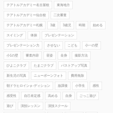
テアトルアカデミー名古屋校
東海地方
テアトルアカデミー仙台校
二次審査
テアトルアカデミー札幌
3歳
3歳児
時期
始める
スイミング
体操
プレゼンテーション
プレゼンテーション力
させない
こども
小一の壁
小1の壁
審査内容
容姿
全身
撮影方法
ひよこクラブ
たまごクラブ
バストアップ写真
新生児の写真
ニューボーンフォト
費用免除
朝ドラヒロインｐ-ディション
放課後
小学生
感性
感受性
自己肯定感
高める
自身
ごっこ遊び
遊び
演技レッスン
演技スクール