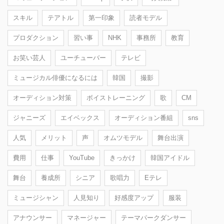
スキル
テアトル
第一印象
読者モデル
プロダクション
習い事
NHK
事務所
教育
お笑い芸人
ユーチューバー
テレビ
ミュージカル俳優になるには
韓国
撮影
オーディション対策
ボイストレーニング
歌
CM
ジャニーズ
エイベックス
オーディション番組
sns
人気
メリット
声
オムツモデル
舞台出演
費用
仕事
YouTube
きっかけ
韓国アイドル
舞台
養成所
シニア
歌唱力
Eテレ
ミュージシャン
人見知り
好感度アップ
服装
アナウンサー
マネージャー
テーマパークダンサー