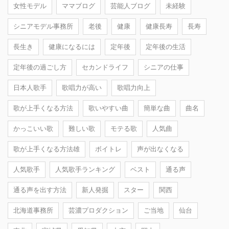
女性モデル
ママブログ
芸能人ブログ
未経験
シニアモデル事務所
老後
健康
健康長寿
長寿
長生き
健康になるには
定年後
定年後の生活
定年後の過ごし方
セカンドライフ
シニアの仕事
日本人歌手
歌唱力が高い
歌唱力向上
歌が上手くなる方法
歌いやすい曲
簡単な曲
曲名
かっこいい歌
難しい歌
モテる歌
人気曲
歌が上手くなる方法雄
ボイトレ
声が出なくなる
人気歌手
人気歌手ランキング
ベスト
通る声
通る声を出す方法
新人発掘
スター
関西
北海道事務所
芸濃プロダクション
ご当地
仙台