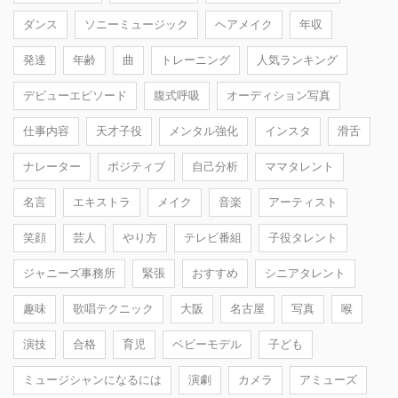
ダンス
ソニーミュージック
ヘアメイク
年収
発達
年齢
曲
トレーニング
人気ランキング
デビューエピソード
腹式呼吸
オーディション写真
仕事内容
天才子役
メンタル強化
インスタ
滑舌
ナレーター
ポジティブ
自己分析
ママタレント
名言
エキストラ
メイク
音楽
アーティスト
笑顔
芸人
やり方
テレビ番組
子役タレント
ジャニーズ事務所
緊張
おすすめ
シニアタレント
趣味
歌唱テクニック
大阪
名古屋
写真
喉
演技
合格
育児
ベビーモデル
子ども
ミュージシャンになるには
演劇
カメラ
アミューズ