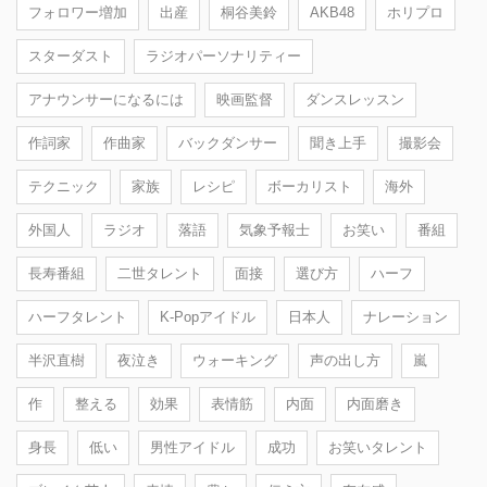
フォロワー増加
出産
桐谷美鈴
AKB48
ホリプロ
スターダスト
ラジオパーソナリティー
アナウンサーになるには
映画監督
ダンスレッスン
作詞家
作曲家
バックダンサー
聞き上手
撮影会
テクニック
家族
レシピ
ボーカリスト
海外
外国人
ラジオ
落語
気象予報士
お笑い
番組
長寿番組
二世タレント
面接
選び方
ハーフ
ハーフタレント
K-Popアイドル
日本人
ナレーション
半沢直樹
夜泣き
ウォーキング
声の出し方
嵐
作
整える
効果
表情筋
内面
内面磨き
身長
低い
男性アイドル
成功
お笑いタレント