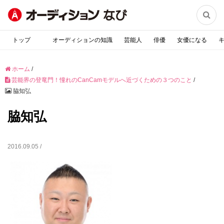

トップ
オーディションの知識
芸能人
俳優
女優になる
ホーム
/
芸能界の登竜門！憧れのCanCamモデルへ近づくための３つのこと
/
脇知弘
脇知弘
2016.09.05 /