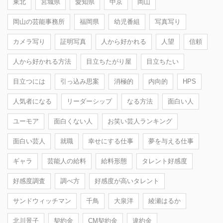
東北
宮城県
愛知県
中京
岡山
岡山の芸能事務所
福岡県
幼児番組
写真写り
カメラ写り
証明写真
人から好かれる
人望
信頼
人から好かれる方法
目立ちたがり屋
目立ちたい
目立つには
引っ込み思案
消極的
内向的
HPS
人気者になる
リーダーシップ
なる方法
面白い人
ユーモア
面白くない人
お笑い芸人ランキング
面白い芸人
就職
幸せにする仕事
夢を与える仕事
ギャラ
芸能人の給料
給料形態
タレント好感度
好感度調査
調べ方
好感度が高いタレント
サンドウィッチマン
千鳥
大泉洋
綾瀬はるか
北川景子
契約金
CM契約金
違約金