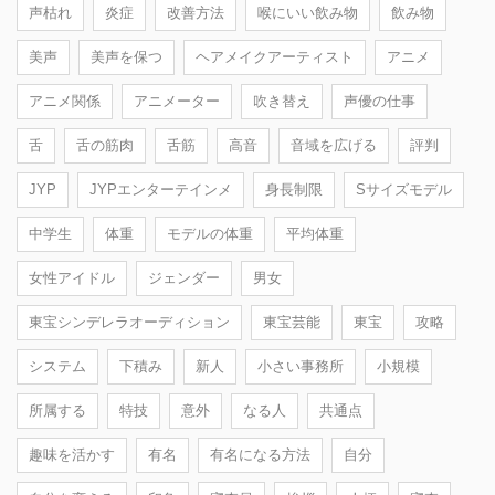
声枯れ
炎症
改善方法
喉にいい飲み物
飲み物
美声
美声を保つ
ヘアメイクアーティスト
アニメ
アニメ関係
アニメーター
吹き替え
声優の仕事
舌
舌の筋肉
舌筋
高音
音域を広げる
評判
JYP
JYPエンターテインメ
身長制限
Sサイズモデル
中学生
体重
モデルの体重
平均体重
女性アイドル
ジェンダー
男女
東宝シンデレラオーディション
東宝芸能
東宝
攻略
システム
下積み
新人
小さい事務所
小規模
所属する
特技
意外
なる人
共通点
趣味を活かす
有名
有名になる方法
自分