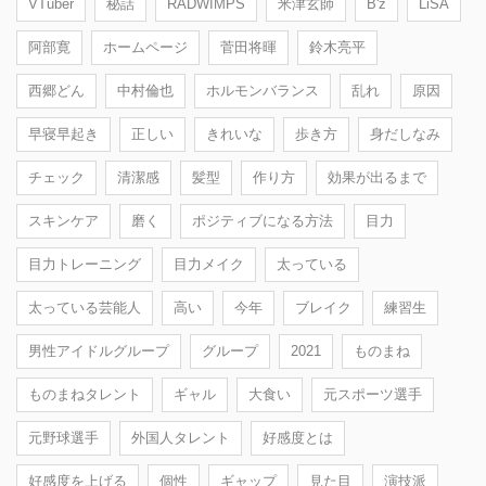
VTuber
秘話
RADWIMPS
米津玄師
B'z
LiSA
阿部寛
ホームページ
菅田将暉
鈴木亮平
西郷どん
中村倫也
ホルモンバランス
乱れ
原因
早寝早起き
正しい
きれいな
歩き方
身だしなみ
チェック
清潔感
髪型
作り方
効果が出るまで
スキンケア
磨く
ポジティブになる方法
目力
目力トレーニング
目力メイク
太っている
太っている芸能人
高い
今年
ブレイク
練習生
男性アイドルグループ
グループ
2021
ものまね
ものまねタレント
ギャル
大食い
元スポーツ選手
元野球選手
外国人タレント
好感度とは
好感度を上げる
個性
ギャップ
見た目
演技派