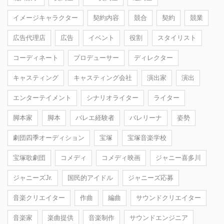
イメージキャラクター
契約内容
競合
契約
競業
広告代理店
広告
イベント
役割
スタイリスト
コーディネート
プロデューサー
ディレクター
キャスティング
キャスティング会社
演出家
演出
エンターテイメント
シナリオライター
ライター
脚本家
脚本
バレエ経験者
バレリーナ
姿勢
劇団四季オーディション
宝塚
宝塚音楽学校
宝塚歌劇団
コメディ
コメディ映画
ジャニー喜多川
ジャニーズJr.
国民的アイドル
ジャニーズ応募
音楽クリエイター
作曲
編曲
サウンドクリエイター
音楽家
楽曲提供
音楽制作
サウンドエンジニア