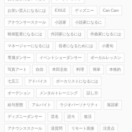
お笑い芸人になるには
EXILE
ディズニー
Can Cam
アナウンサースクール
小説家
小説家になるに
映画監督になるには
作詞家になるには
作曲家になるには
マネージャーになるには
役者になるためには
小栗旬
専属ダンサー
イベントショーダンサー
ボーカルレッスン
写真アート
自信
本田圭佑
料理
簡単
本格的
七五三
アドバイス
ボーカリストになるには
オーデション
メンタルトレーニング
話し方
給与形態
アルバイト
ラジオパーソナリティ
落語家
ディズニーダンサー
芸名
読モ
復活
アナウンススクール
逆質問
リモート面接
注意点