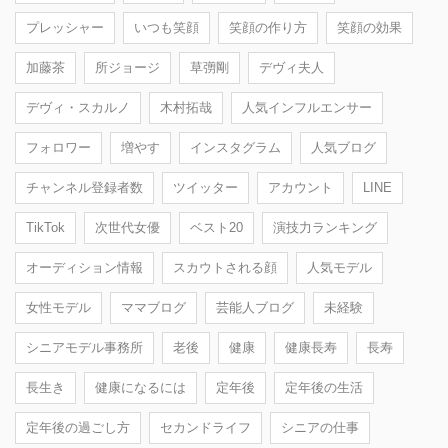
プレッシャー
いつも笑顔
笑顔の作り方
笑顔の効果
加藤茶
所ジョージ
草彅剛
デヴィ夫人
デヴィ・スカルノ
木村拓哉
人気インフルエンサー
フォロワー
増やす
インスタグラム
人気ブログ
チャンネル登録者数
ツイッター
アカウント
LINE
TikTok
次世代女優
ベスト20
演技力ランキング
オーディション情報
スカウトされる顔
人気モデル
女性モデル
ママブログ
芸能人ブログ
未経験
シニアモデル事務所
老後
健康
健康長寿
長寿
長生き
健康になるには
定年後
定年後の生活
定年後の過ごし方
セカンドライフ
シニアの仕事