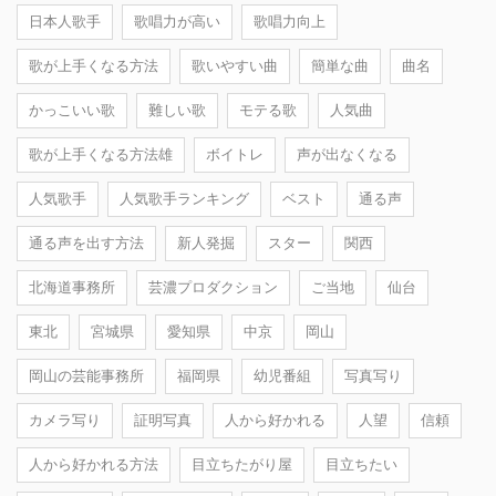
日本人歌手
歌唱力が高い
歌唱力向上
歌が上手くなる方法
歌いやすい曲
簡単な曲
曲名
かっこいい歌
難しい歌
モテる歌
人気曲
歌が上手くなる方法雄
ボイトレ
声が出なくなる
人気歌手
人気歌手ランキング
ベスト
通る声
通る声を出す方法
新人発掘
スター
関西
北海道事務所
芸濃プロダクション
ご当地
仙台
東北
宮城県
愛知県
中京
岡山
岡山の芸能事務所
福岡県
幼児番組
写真写り
カメラ写り
証明写真
人から好かれる
人望
信頼
人から好かれる方法
目立ちたがり屋
目立ちたい