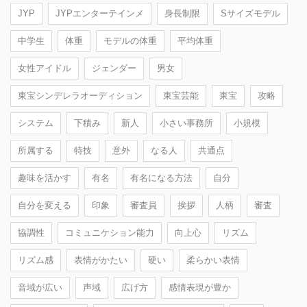
JYP
JYPエンターテインメ
身長制限
Sサイズモデル
中学生
体重
モデルの体重
平均体重
女性アイドル
ジェンダー
男女
東宝シンデレラオーディション
東宝芸能
東宝
攻略
システム
下積み
新人
小さい事務所
小規模
所属する
特技
意外
なる人
共通点
趣味を活かす
有名
有名になる方法
自分
自分を変える
印象
審査員
挨拶
人柄
審査
協調性
コミュニケション能力
向上心
リズム
リズム感
表情がかたい
硬い
柔らかい表情
音域が広い
声域
広げ方
感情表現が豊か