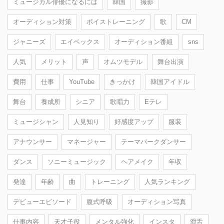
ミュージカル俳優になるには
韓国
撮影
オーディション対策
ボイストレーニング
歌
CM
ジャニーズ
エイベックス
オーディション番組
sns
人気
メリット
声
オムツモデル
舞台出演
費用
仕事
YouTube
きっかけ
韓国アイドル
舞台
養成所
シニア
歌唱力
Eテレ
ミュージシャン
人見知り
好感度アップ
服装
アナウンサー
マネージャー
テーマパークダンサー
ダンス
ソニーミュージック
ヘアメイク
年収
発達
年齢
曲
トレーニング
人気ランキング
デビューエピソード
腹式呼吸
オーディション写真
仕事内容
天才子役
メンタル強化
インスタ
滑舌