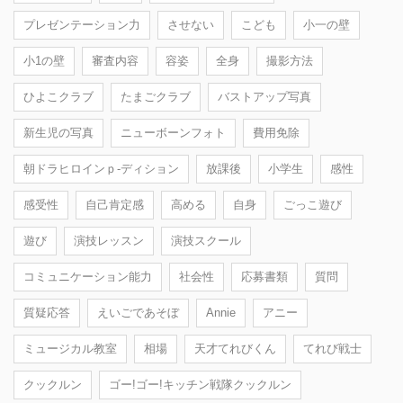
プレゼンテーション力
させない
こども
小一の壁
小1の壁
審査内容
容姿
全身
撮影方法
ひよこクラブ
たまごクラブ
バストアップ写真
新生児の写真
ニューボーンフォト
費用免除
朝ドラヒロインｐ-ディション
放課後
小学生
感性
感受性
自己肯定感
高める
自身
ごっこ遊び
遊び
演技レッスン
演技スクール
コミュニケーション能力
社会性
応募書類
質問
質疑応答
えいごであそぼ
Annie
アニー
ミュージカル教室
相場
天才てれびくん
てれび戦士
クックルン
ゴー!ゴー!キッチン戦隊クックルン