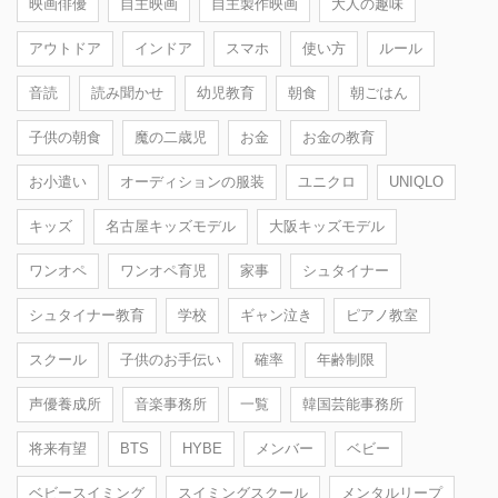
映画俳優
自主映画
自主製作映画
大人の趣味
アウトドア
インドア
スマホ
使い方
ルール
音読
読み聞かせ
幼児教育
朝食
朝ごはん
子供の朝食
魔の二歳児
お金
お金の教育
お小遣い
オーディションの服装
ユニクロ
UNIQLO
キッズ
名古屋キッズモデル
大阪キッズモデル
ワンオペ
ワンオペ育児
家事
シュタイナー
シュタイナー教育
学校
ギャン泣き
ピアノ教室
スクール
子供のお手伝い
確率
年齢制限
声優養成所
音楽事務所
一覧
韓国芸能事務所
将来有望
BTS
HYBE
メンバー
ベビー
ベビースイミング
スイミングスクール
メンタルリープ