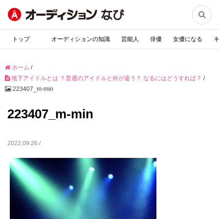

トップ
オーディションの知識
芸能人
俳優
女優になる
ホーム
/
地下アイドルとは ？普通のアイドルと何が違う？ なるにはどうすれば？
/
223407_m-min
223407_m-min
2022.09.26 /