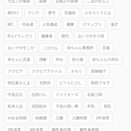
七五三の撮影
副業
芸能人の副業
二足のわらじ
格付け
ランク
屋号
名脇役
エキストラとは
MC
司会者
人気番組
優勝
グランプリ
漫才
R-1グランプリ
優勝者
歴代
おいでやす小田
おいでやすこが
こがけん
赤ちゃん事務所
言葉
赤ちゃん言葉
理解
外出
持ち物
赤ちゃんの外出
グラビア
グラビアアイドル
タモリ
黒柳徹子
明石家さんま
北野武
ビートたけし
和田アキ子
中居正広
志村けん
ドリフターズ
北島三郎
松本人志
武田鉄矢
子供の習い事
卒乳
母乳
やめる時期
幼稚園
入園
入園時期
2年保育
3年保育
4年保育
離乳食中期
離乳食後期