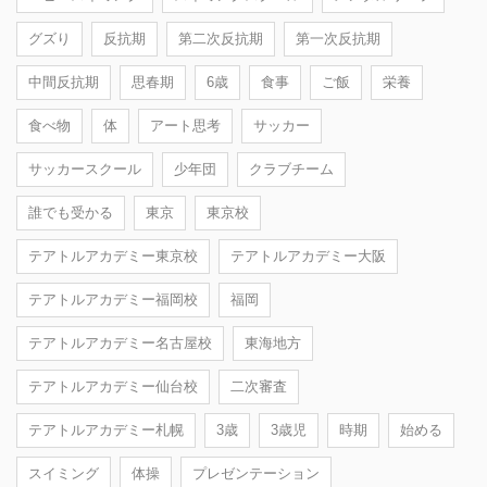
グズり
反抗期
第二次反抗期
第一次反抗期
中間反抗期
思春期
6歳
食事
ご飯
栄養
食べ物
体
アート思考
サッカー
サッカースクール
少年団
クラブチーム
誰でも受かる
東京
東京校
テアトルアカデミー東京校
テアトルアカデミー大阪
テアトルアカデミー福岡校
福岡
テアトルアカデミー名古屋校
東海地方
テアトルアカデミー仙台校
二次審査
テアトルアカデミー札幌
3歳
3歳児
時期
始める
スイミング
体操
プレゼンテーション