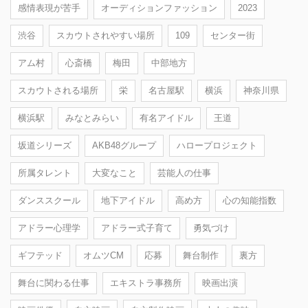
感情表現が苦手
オーディションファッション
2023
渋谷
スカウトされやすい場所
109
センター街
アム村
心斎橋
梅田
中部地方
スカウトされる場所
栄
名古屋駅
横浜
神奈川県
横浜駅
みなとみらい
有名アイドル
王道
坂道シリーズ
AKB48グループ
ハロープロジェクト
所属タレント
大変なこと
芸能人の仕事
ダンススクール
地下アイドル
高め方
心の知能指数
アドラー心理学
アドラー式子育て
勇気づけ
ギフテッド
オムツCM
応募
舞台制作
裏方
舞台に関わる仕事
エキストラ事務所
映画出演