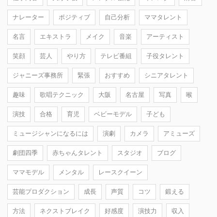
ナレーター
ポジティブ
自己分析
ママタレント
名言
エキストラ
メイク
音楽
アーティスト
笑顔
芸人
やり方
テレビ番組
子役タレント
ジャニーズ事務所
緊張
おすすめ
シニアタレント
趣味
歌唱テクニック
大阪
名古屋
写真
喉
演技
合格
育児
ベビーモデル
子ども
ミュージシャンになるには
演劇
カメラ
アミューズ
劇団四季
赤ちゃんタレント
スタジオ
ブログ
ママモデル
メンタル
レースクイーン
芸能プロダクション
成長
声質
コツ
鍛える
方法
ネクストブレイク
好感度
演技力
収入