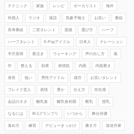
テクニック
家族
レシピ
ボーカリスト
海外
外国人
ラジオ
落語
気象予報士
お笑い
番組
長寿番組
二世タレント
面接
選び方
ハーフ
ハーフタレント
K-Popアイドル
日本人
ナレーション
半沢直樹
夜泣き
ウォーキング
声の出し方
嵐
作
整える
効果
表情筋
内面
内面磨き
身長
低い
男性アイドル
成功
お笑いタレント
ブレイク芸人
表情
豊か
伝え方
存在感
会話のネタ
離乳食
離乳食初期
断乳
授乳
なるには
M-1グランプリ
いつから
舞台俳優
進め方
練習
デビューきっかけ
書き方
放送作家