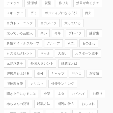
チェック
清潔感
髪型
作り方
効果が出るまで
スキンケア
磨く
ポジティブになる方法
目力
目力トレーニング
目力メイク
太っている
太っている芸能人
高い
今年
ブレイク
練習生
男性アイドルグループ
グループ
2021
ものまね
ものまねタレント
ギャル
大食い
元スポーツ選手
元野球選手
外国人タレント
好感度とは
好感度を上げる
個性
ギャップ
見た目
演技派
演技派女優
カリスマ
俳優ランキング
聞き上手になるには
会話
ネタ
ハイハイ
お座り
赤ちゃんの発達
断乳方法
断乳の仕方
おしゃれ