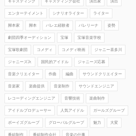
キャスティング
キャスティング会社
演出家
演出
エンターテイメント
シナリオライター
ライター
脚本家
脚本
バレエ経験者
バレリーナ
姿勢
劇団四季オーディション
宝塚
宝塚音楽学校
宝塚歌劇団
コメディ
コメディ映画
ジャニー喜多川
ジャニーズJr.
国民的アイドル
ジャニーズ応募
音楽クリエイター
作曲
編曲
サウンドクリエイター
音楽家
楽曲提供
音楽制作
サウンドエンジニア
レコーディングエンジニア
音響技術
楽曲制作
アイドルプロデューサー
人気アイドル
ガールズグループ
ボーイズグループ
グローバルグループ
魅力
大変
番組制作
番組制作会社
音楽の仕事