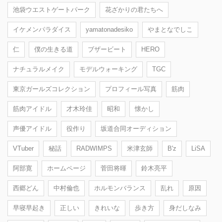
池袋ウエストゲートパーク
花ざかりの君たちへ
イケメンパラダイス
yamatonadesiko
やまとなでしこ
仁
僕の生きる道
ブザービート
HERO
ナチュラルメイク
モデルウォーキング
TGC
東京ガールズコレクション
プロフィール写真
筋肉
筋肉アイドル
才木玲佳
昭和
懐かし
声優アイドル
役作り
坂道合同オーディション
VTuber
秘話
RADWIMPS
米津玄師
B'z
LiSA
阿部寛
ホームページ
菅田将暉
鈴木亮平
西郷どん
中村倫也
ホルモンバランス
乱れ
原因
早寝早起き
正しい
きれいな
歩き方
身だしなみ