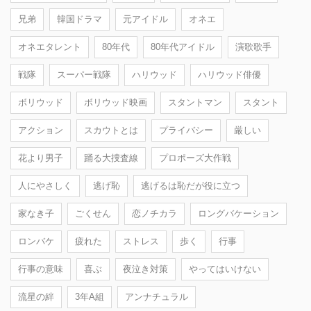
兄弟
韓国ドラマ
元アイドル
オネエ
オネエタレント
80年代
80年代アイドル
演歌歌手
戦隊
スーパー戦隊
ハリウッド
ハリウッド俳優
ボリウッド
ボリウッド映画
スタントマン
スタント
アクション
スカウトとは
プライバシー
厳しい
花より男子
踊る大捜査線
プロポーズ大作戦
人にやさしく
逃げ恥
逃げるは恥だが役に立つ
家なき子
ごくせん
恋ノチカラ
ロングバケーション
ロンバケ
疲れた
ストレス
歩く
行事
行事の意味
喜ぶ
夜泣き対策
やってはいけない
流星の絆
3年A組
アンナチュラル