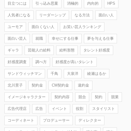
目立つには
引っ込み思案
消極的
内向的
HPS
人気者になる
リーダーシップ
なる方法
面白い人
ユーモア
面白くない人
お笑い芸人ランキング
面白い芸人
就職
幸せにする仕事
夢を与える仕事
ギャラ
芸能人の給料
給料形態
タレント好感度
好感度調査
調べ方
好感度が高いタレント
サンドウィッチマン
千鳥
大泉洋
綾瀬はるか
北川景子
契約金
CM契約金
違約金
イメージキャラクター
契約内容
競合
契約
競業
広告代理店
広告
イベント
役割
スタイリスト
コーディネート
プロデューサー
ディレクター