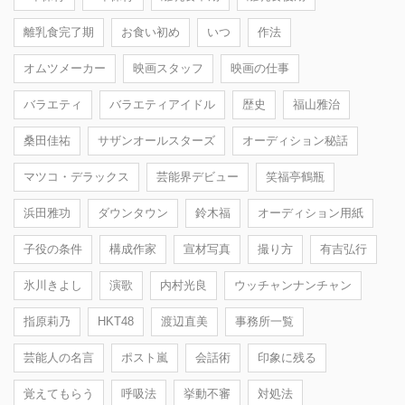
離乳食完了期
お食い初め
いつ
作法
オムツメーカー
映画スタッフ
映画の仕事
バラエティ
バラエティアイドル
歴史
福山雅治
桑田佳祐
サザンオールスターズ
オーディション秘話
マツコ・デラックス
芸能界デビュー
笑福亭鶴瓶
浜田雅功
ダウンタウン
鈴木福
オーディション用紙
子役の条件
構成作家
宣材写真
撮り方
有吉弘行
氷川きよし
演歌
内村光良
ウッチャンナンチャン
指原莉乃
HKT48
渡辺直美
事務所一覧
芸能人の名言
ポスト嵐
会話術
印象に残る
覚えてもらう
呼吸法
挙動不審
対処法