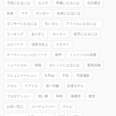
子役になるには
なり方
声優になるには
自分磨き
役者
ママ
ダンサー
役者になるには
ダンサーになるには
生い立ち
アイドルになるには
ランキング
あらすじ
キャスト
歌手になるには
エピソード
演技力向上
スカウト
オーディションエピソード
発声
ミュージカル俳優
ミュージカル
映画
タレントになるには
緊張克服
コミュニケーション
K-Pop
子供
写真撮影
スキル
テアトル
第一印象
読者モデル
プロダクション
習い事
NHK
事務所
教育
お笑い芸人
ユーチューバー
テレビ