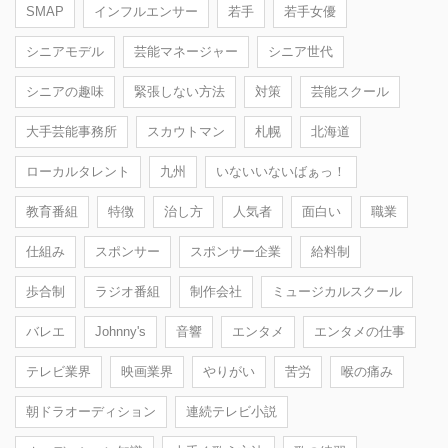
SMAP
インフルエンサー
若手
若手女優
シニアモデル
芸能マネージャー
シニア世代
シニアの趣味
緊張しない方法
対策
芸能スクール
大手芸能事務所
スカウトマン
札幌
北海道
ローカルタレント
九州
いないいないばぁっ！
教育番組
特徴
治し方
人気者
面白い
職業
仕組み
スポンサー
スポンサー企業
給料制
歩合制
ラジオ番組
制作会社
ミュージカルスクール
バレエ
Johnny's
音響
エンタメ
エンタメの仕事
テレビ業界
映画業界
やりがい
苦労
喉の痛み
朝ドラオーディション
連続テレビ小説