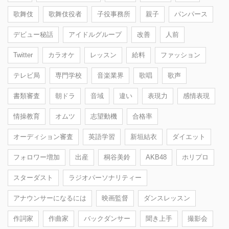
歌舞伎
歌舞伎役者
子役事務所
親子
パンパース
デビュー秘話
アイドルグループ
改善
人前
Twitter
カラオケ
レッスン
給料
ファッション
テレビ局
専門学校
音楽業界
歌唱
歌声
書類審査
朝ドラ
音域
違い
表現力
感情表現
情操教育
オムツ
志望動機
合格率
オーディション審査
英語学習
新垣結衣
ダイエット
フォロワー増加
出産
桐谷美鈴
AKB48
ホリプロ
スターダスト
ラジオパーソナリティー
アナウンサーになるには
映画監督
ダンスレッスン
作詞家
作曲家
バックダンサー
聞き上手
撮影会