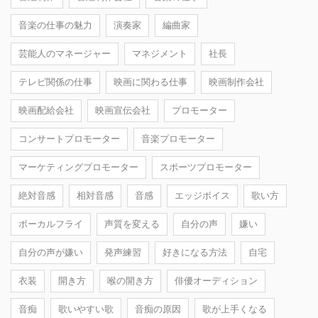
音楽の仕事の魅力
演奏家
編曲家
芸能人のマネージャー
マネジメント
社長
テレビ関係の仕事
映画に関わる仕事
映画制作会社
映画配給会社
映画宣伝会社
プロモーター
コンサートプロモーター
音楽プロモーター
マーケティングプロモーター
スポーツプロモーター
絶対音感
相対音感
音感
エッジボイス
歌い方
ボーカルフライ
声質を変える
自分の声
嫌い
自分の声が嫌い
発声練習
好きになる方法
自宅
衣装
開き方
喉の開き方
俳優オーディション
音痴
歌いやすい歌
音痴の原因
歌が上手くなる