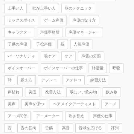
上手い人
歌が上手い人
歌のテクニック
ミックスボイス
ゲーム声優
声優のなり方
キャラクター
声優事務所
声優マネージャー
子供の声優
子役声優
親
人気声優
パーソナリティ
喉ケア
ケア
声質の分類
ボイスオーバー
ボイスオーバーの仕事
肺活量
呼吸
肺
鍛え方
アフレコ
アテレコ
練習方法
声枯れ
炎症
改善方法
喉にいい飲み物
飲み物
美声
美声を保つ
ヘアメイクアーティスト
アニメ
アニメ関係
アニメーター
吹き替え
声優の仕事
舌
舌の筋肉
舌筋
高音
音域を広げる
評判