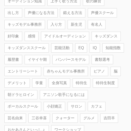
オーディション知識
上手く歌う方法
歌の練習
出し方
声優になる方法
鍛える方法
声優スクール
キッズモデル事務所
入り方
新生児
有名人
好印象
感情
アイドルオーディション
キッズダンス
キッズダンススクール
芸能活動
EQ
IQ
知能指数
履歴書
イヤイヤ期
パンパースモデル
書類選考
エントリーシート
赤ちゃんモデル事務所
ピアノ
脳
デメリット
学童
全身写真
特待生
特待生制度
朝ドラヒロイン
アニソン歌手になるには
ボーカルスクール
小顔矯正
サロン
カフェ
芸名由来
三谷幸喜
クォーター
グルメ
吉田羊
おかあさんといっしょ
ワークショップ