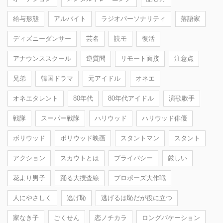
給与形態
アルバイト
ラジオパーソナリティ
落語家
ディズニーダンサー
芸名
読モ
復活
アナウンススクール
逆質問
リモート面接
注意点
兄弟
韓国ドラマ
元アイドル
オネエ
オネエタレント
80年代
80年代アイドル
演歌歌手
戦隊
スーパー戦隊
ハリウッド
ハリウッド俳優
ボリウッド
ボリウッド映画
スタントマン
スタント
アクション
スカウトとは
プライバシー
厳しい
花より男子
踊る大捜査線
プロポーズ大作戦
人にやさしく
逃げ恥
逃げるは恥だが役に立つ
家なき子
ごくせん
恋ノチカラ
ロングバケーション