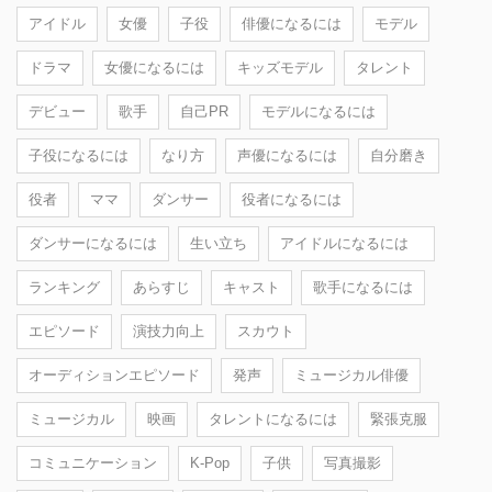
アイドル
女優
子役
俳優になるには
モデル
ドラマ
女優になるには
キッズモデル
タレント
デビュー
歌手
自己PR
モデルになるには
子役になるには
なり方
声優になるには
自分磨き
役者
ママ
ダンサー
役者になるには
ダンサーになるには
生い立ち
アイドルになるには
ランキング
あらすじ
キャスト
歌手になるには
エピソード
演技力向上
スカウト
オーディションエピソード
発声
ミュージカル俳優
ミュージカル
映画
タレントになるには
緊張克服
コミュニケーション
K-Pop
子供
写真撮影