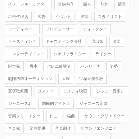
イメージキャラクター
契約内容
競合
契約
競業
広告代理店
広告
イベント
役割
スタイリスト
コーディネート
プロデューサー
ディレクター
キャスティング
キャスティング会社
演出家
演出
エンターテイメント
シナリオライター
ライター
脚本家
脚本
バレエ経験者
バレリーナ
姿勢
劇団四季オーディション
宝塚
宝塚音楽学校
宝塚歌劇団
コメディ
コメディ映画
ジャニー喜多川
ジャニーズJr.
国民的アイドル
ジャニーズ応募
音楽クリエイター
作曲
編曲
サウンドクリエイター
音楽家
楽曲提供
音楽制作
サウンドエンジニア