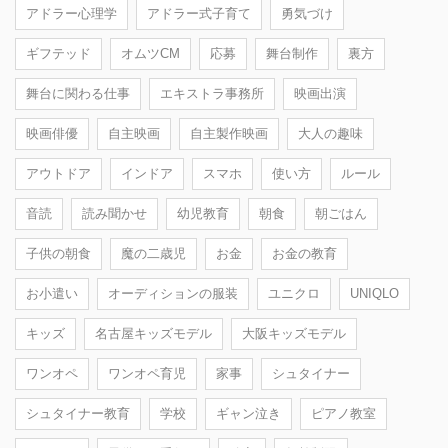
アドラー心理学
アドラー式子育て
勇気づけ
ギフテッド
オムツCM
応募
舞台制作
裏方
舞台に関わる仕事
エキストラ事務所
映画出演
映画俳優
自主映画
自主製作映画
大人の趣味
アウトドア
インドア
スマホ
使い方
ルール
音読
読み聞かせ
幼児教育
朝食
朝ごはん
子供の朝食
魔の二歳児
お金
お金の教育
お小遣い
オーディションの服装
ユニクロ
UNIQLO
キッズ
名古屋キッズモデル
大阪キッズモデル
ワンオペ
ワンオペ育児
家事
シュタイナー
シュタイナー教育
学校
ギャン泣き
ピアノ教室