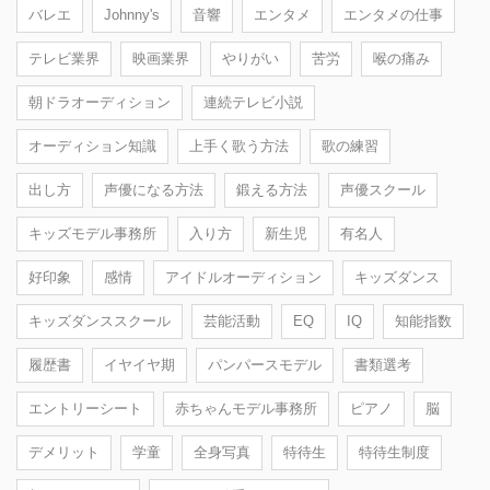
バレエ
Johnny's
音響
エンタメ
エンタメの仕事
テレビ業界
映画業界
やりがい
苦労
喉の痛み
朝ドラオーディション
連続テレビ小説
オーディション知識
上手く歌う方法
歌の練習
出し方
声優になる方法
鍛える方法
声優スクール
キッズモデル事務所
入り方
新生児
有名人
好印象
感情
アイドルオーディション
キッズダンス
キッズダンススクール
芸能活動
EQ
IQ
知能指数
履歴書
イヤイヤ期
パンパースモデル
書類選考
エントリーシート
赤ちゃんモデル事務所
ピアノ
脳
デメリット
学童
全身写真
特待生
特待生制度