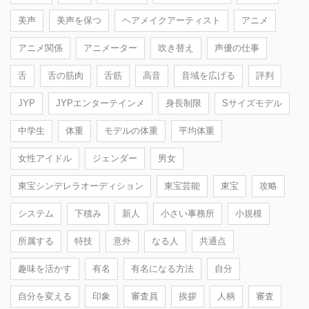
美声
美声を保つ
ヘアメイクアーティスト
アニメ
アニメ関係
アニメーター
吹き替え
声優の仕事
舌
舌の筋肉
舌筋
高音
音域を広げる
評判
JYP
JYPエンターテインメ
身長制限
Sサイズモデル
中学生
体重
モデルの体重
平均体重
女性アイドル
ジェンダー
男女
東宝シンデレラオーディション
東宝芸能
東宝
攻略
システム
下積み
新人
小さい事務所
小規模
所属する
特技
意外
なる人
共通点
趣味を活かす
有名
有名になる方法
自分
自分を変える
印象
審査員
挨拶
人柄
審査