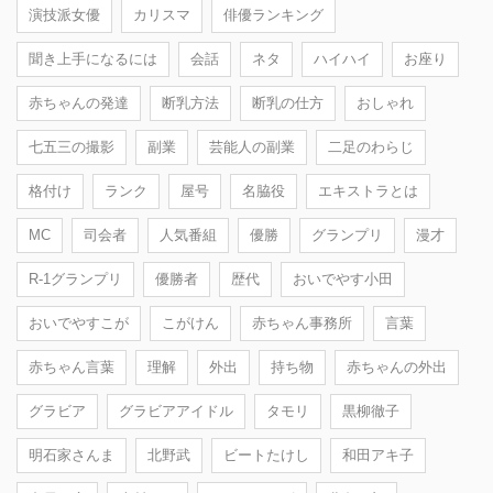
演技派女優
カリスマ
俳優ランキング
聞き上手になるには
会話
ネタ
ハイハイ
お座り
赤ちゃんの発達
断乳方法
断乳の仕方
おしゃれ
七五三の撮影
副業
芸能人の副業
二足のわらじ
格付け
ランク
屋号
名脇役
エキストラとは
MC
司会者
人気番組
優勝
グランプリ
漫才
R-1グランプリ
優勝者
歴代
おいでやす小田
おいでやすこが
こがけん
赤ちゃん事務所
言葉
赤ちゃん言葉
理解
外出
持ち物
赤ちゃんの外出
グラビア
グラビアアイドル
タモリ
黒柳徹子
明石家さんま
北野武
ビートたけし
和田アキ子