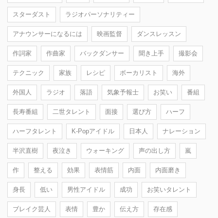
スターダスト
ラジオパーソナリティー
アナウンサーになるには
映画監督
ダンスレッスン
作詞家
作曲家
バックダンサー
聞き上手
撮影会
テクニック
家族
レシピ
ボーカリスト
海外
外国人
ラジオ
落語
気象予報士
お笑い
番組
長寿番組
二世タレント
面接
選び方
ハーフ
ハーフタレント
K-Popアイドル
日本人
ナレーション
半沢直樹
夜泣き
ウォーキング
声の出し方
嵐
作
整える
効果
表情筋
内面
内面磨き
身長
低い
男性アイドル
成功
お笑いタレント
ブレイク芸人
表情
豊か
伝え方
存在感