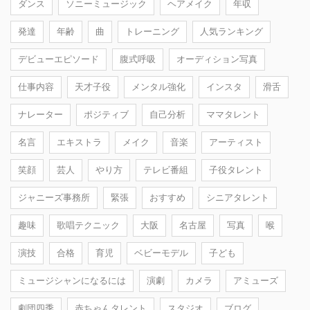
ダンス
ソニーミュージック
ヘアメイク
年収
発達
年齢
曲
トレーニング
人気ランキング
デビューエピソード
腹式呼吸
オーディション写真
仕事内容
天才子役
メンタル強化
インスタ
滑舌
ナレーター
ポジティブ
自己分析
ママタレント
名言
エキストラ
メイク
音楽
アーティスト
笑顔
芸人
やり方
テレビ番組
子役タレント
ジャニーズ事務所
緊張
おすすめ
シニアタレント
趣味
歌唱テクニック
大阪
名古屋
写真
喉
演技
合格
育児
ベビーモデル
子ども
ミュージシャンになるには
演劇
カメラ
アミューズ
劇団四季
赤ちゃんタレント
スタジオ
ブログ