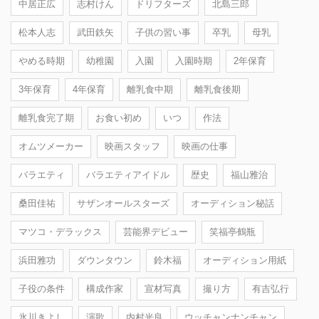
中居正広
志村けん
ドリフターズ
北島三郎
松本人志
武田鉄矢
子供の習い事
卒乳
母乳
やめる時期
幼稚園
入園
入園時期
2年保育
3年保育
4年保育
離乳食中期
離乳食後期
離乳食完了期
お食い初め
いつ
作法
オムツメーカー
映画スタッフ
映画の仕事
バラエティ
バラエティアイドル
歴史
福山雅治
桑田佳祐
サザンオールスターズ
オーディション秘話
マツコ・デラックス
芸能界デビュー
笑福亭鶴瓶
浜田雅功
ダウンタウン
鈴木福
オーディション用紙
子役の条件
構成作家
宣材写真
撮り方
有吉弘行
氷川きよし
演歌
内村光良
ウッチャンナンチャン