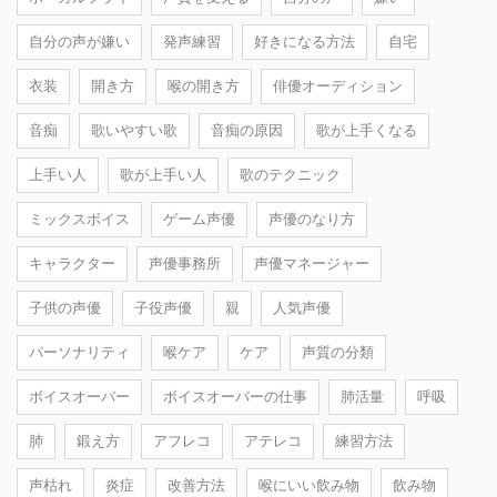
自分の声が嫌い
発声練習
好きになる方法
自宅
衣装
開き方
喉の開き方
俳優オーディション
音痴
歌いやすい歌
音痴の原因
歌が上手くなる
上手い人
歌が上手い人
歌のテクニック
ミックスボイス
ゲーム声優
声優のなり方
キャラクター
声優事務所
声優マネージャー
子供の声優
子役声優
親
人気声優
パーソナリティ
喉ケア
ケア
声質の分類
ボイスオーバー
ボイスオーバーの仕事
肺活量
呼吸
肺
鍛え方
アフレコ
アテレコ
練習方法
声枯れ
炎症
改善方法
喉にいい飲み物
飲み物