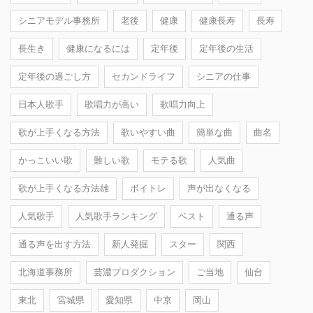
シニアモデル事務所
老後
健康
健康長寿
長寿
長生き
健康になるには
定年後
定年後の生活
定年後の過ごし方
セカンドライフ
シニアの仕事
日本人歌手
歌唱力が高い
歌唱力向上
歌が上手くなる方法
歌いやすい曲
簡単な曲
曲名
かっこいい歌
難しい歌
モテる歌
人気曲
歌が上手くなる方法雄
ボイトレ
声が出なくなる
人気歌手
人気歌手ランキング
ベスト
通る声
通る声を出す方法
新人発掘
スター
関西
北海道事務所
芸濃プロダクション
ご当地
仙台
東北
宮城県
愛知県
中京
岡山