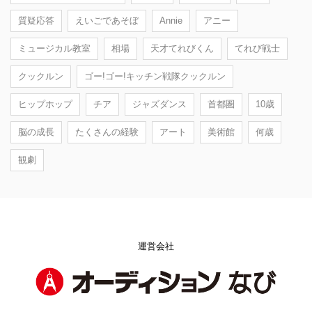
質疑応答
えいごであそぼ
Annie
アニー
ミュージカル教室
相場
天才てれびくん
てれび戦士
クックルン
ゴー!ゴー!キッチン戦隊クックルン
ヒップホップ
チア
ジャズダンス
首都圏
10歳
脳の成長
たくさんの経験
アート
美術館
何歳
観劇
運営会社