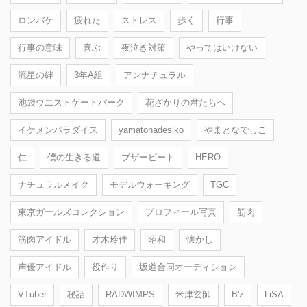
ロンバケ
疲れた
ストレス
歩く
行事
行事の意味
喜ぶ
夜泣き対策
やってはいけない
流星の絆
3年A組
アンナチュラル
池袋ウエストゲートパーク
花ざかりの君たちへ
イケメンパラダイス
yamatonadesiko
やまとなでしこ
仁
僕の生きる道
ブザービート
HERO
ナチュラルメイク
モデルウォーキング
TGC
東京ガールズコレクション
プロフィール写真
筋肉
筋肉アイドル
才木玲佳
昭和
懐かし
声優アイドル
役作り
坂道合同オーディション
VTuber
秘話
RADWIMPS
米津玄師
B'z
LiSA