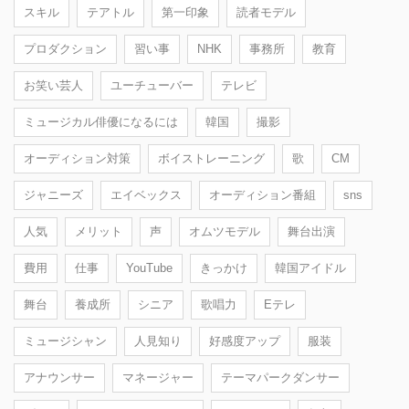
スキル
テアトル
第一印象
読者モデル
プロダクション
習い事
NHK
事務所
教育
お笑い芸人
ユーチューバー
テレビ
ミュージカル俳優になるには
韓国
撮影
オーディション対策
ボイストレーニング
歌
CM
ジャニーズ
エイベックス
オーディション番組
sns
人気
メリット
声
オムツモデル
舞台出演
費用
仕事
YouTube
きっかけ
韓国アイドル
舞台
養成所
シニア
歌唱力
Eテレ
ミュージシャン
人見知り
好感度アップ
服装
アナウンサー
マネージャー
テーマパークダンサー