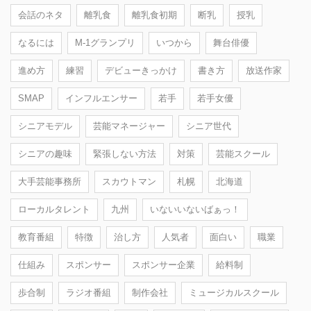
会話のネタ
離乳食
離乳食初期
断乳
授乳
なるには
M-1グランプリ
いつから
舞台俳優
進め方
練習
デビューきっかけ
書き方
放送作家
SMAP
インフルエンサー
若手
若手女優
シニアモデル
芸能マネージャー
シニア世代
シニアの趣味
緊張しない方法
対策
芸能スクール
大手芸能事務所
スカウトマン
札幌
北海道
ローカルタレント
九州
いないいないばぁっ！
教育番組
特徴
治し方
人気者
面白い
職業
仕組み
スポンサー
スポンサー企業
給料制
歩合制
ラジオ番組
制作会社
ミュージカルスクール