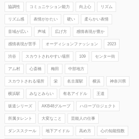
協調性
コミュニケション能力
向上心
リズム
リズム感
表情がかたい
硬い
柔らかい表情
音域が広い
声域
広げ方
感情表現が豊か
感情表現が苦手
オーディションファッション
2023
渋谷
スカウトされやすい場所
109
センター街
アム村
心斎橋
梅田
中部地方
スカウトされる場所
栄
名古屋駅
横浜
神奈川県
横浜駅
みなとみらい
有名アイドル
王道
坂道シリーズ
AKB48グループ
ハロープロジェクト
所属タレント
大変なこと
芸能人の仕事
ダンススクール
地下アイドル
高め方
心の知能指数