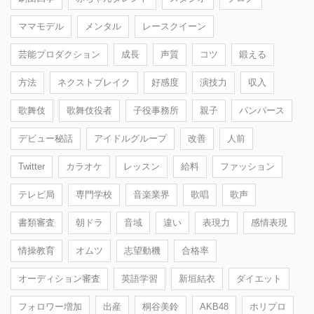
ママモデル
メンタル
レースクイーン
芸能プロダクション
成長
声質
コツ
鍛える
方法
ネクストブレイク
好感度
演技力
収入
歌舞伎
歌舞伎役者
子役事務所
親子
パンパース
デビュー秘話
アイドルグループ
改善
人前
Twitter
カラオケ
レッスン
給料
ファッション
テレビ局
専門学校
音楽業界
歌唱
歌声
書類審査
朝ドラ
音域
違い
表現力
感情表現
情操教育
オムツ
志望動機
合格率
オーディション審査
英語学習
新垣結衣
ダイエット
フォロワー増加
出産
桐谷美鈴
AKB48
ホリプロ