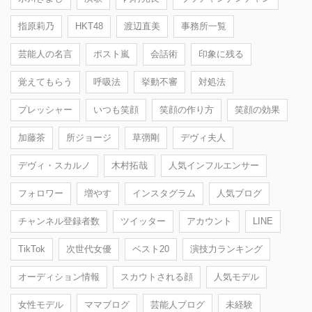
指原莉乃
HKT48
渡辺直美
事務所一覧
芸能人の名言
ポスト嵐
会話術
印象に残る
覚えてもらう
呼吸法
挙動不審
対処法
プレッシャー
いつも笑顔
笑顔の作り方
笑顔の効果
加藤茶
所ジョージ
草彅剛
デヴィ夫人
デヴィ・スカルノ
木村拓哉
人気インフルエンサー
フォロワー
増やす
インスタグラム
人気ブログ
チャンネル登録者数
ツイッター
アカウント
LINE
TikTok
次世代女優
ベスト20
演技力ランキング
オーディション情報
スカウトされる顔
人気モデル
女性モデル
ママブログ
芸能人ブログ
未経験