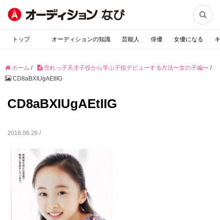

トップ
オーディションの知識
芸能人
俳優
女優になる
ホーム
/
売れっ子天才子役から学ぶ子役デビューする方法〜女の子編〜
/
CD8aBXIUgAEtIIG
CD8aBXIUgAEtIIG
2016.06.26 /