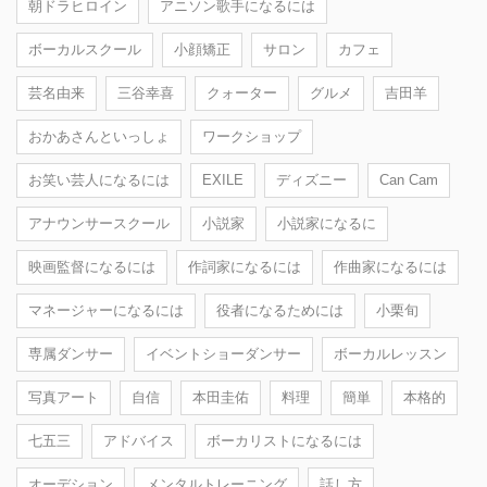
朝ドラヒロイン
アニソン歌手になるには
ボーカルスクール
小顔矯正
サロン
カフェ
芸名由来
三谷幸喜
クォーター
グルメ
吉田羊
おかあさんといっしょ
ワークショップ
お笑い芸人になるには
EXILE
ディズニー
Can Cam
アナウンサースクール
小説家
小説家になるに
映画監督になるには
作詞家になるには
作曲家になるには
マネージャーになるには
役者になるためには
小栗旬
専属ダンサー
イベントショーダンサー
ボーカルレッスン
写真アート
自信
本田圭佑
料理
簡単
本格的
七五三
アドバイス
ボーカリストになるには
オーデション
メンタルトレーニング
話し方