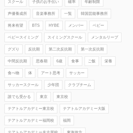
スクール
子供のお手伝い
確率
年齢制限
声優養成所
音楽事務所
一覧
韓国芸能事務所
将来有望
BTS
HYBE
メンバー
ベビー
ベビースイミング
スイミングスクール
メンタルリープ
グズり
反抗期
第二次反抗期
第一次反抗期
中間反抗期
思春期
6歳
食事
ご飯
栄養
食べ物
体
アート思考
サッカー
サッカースクール
少年団
クラブチーム
誰でも受かる
東京
東京校
テアトルアカデミー東京校
テアトルアカデミー大阪
テアトルアカデミー福岡校
福岡
テアトルアカデミー名古屋校
東海地方