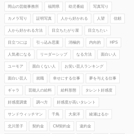
岡山の芸能事務所
福岡県
幼児番組
写真写り
カメラ写り
証明写真
人から好かれる
人望
信頼
人から好かれる方法
目立ちたがり屋
目立ちたい
目立つには
引っ込み思案
消極的
内向的
HPS
人気者になる
リーダーシップ
なる方法
面白い人
ユーモア
面白くない人
お笑い芸人ランキング
面白い芸人
就職
幸せにする仕事
夢を与える仕事
ギャラ
芸能人の給料
給料形態
タレント好感度
好感度調査
調べ方
好感度が高いタレント
サンドウィッチマン
千鳥
大泉洋
綾瀬はるか
北川景子
契約金
CM契約金
違約金