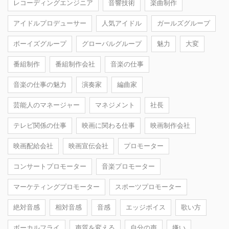
レコーディングエンジニア
音響技術
楽曲制作
アイドルプロデューサー
人気アイドル
ガールズグループ
ボーイズグループ
グローバルグループ
魅力
大変
番組制作
番組制作会社
音楽の仕事
音楽の仕事の魅力
演奏家
編曲家
芸能人のマネージャー
マネジメント
社長
テレビ関係の仕事
映画に関わる仕事
映画制作会社
映画配給会社
映画宣伝会社
プロモーター
コンサートプロモーター
音楽プロモーター
マーケティングプロモーター
スポーツプロモーター
絶対音感
相対音感
音感
エッジボイス
歌い方
ボーカルフライ
声質を変える
自分の声
嫌い