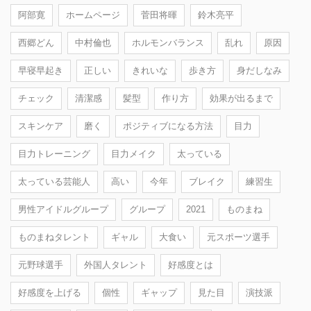
阿部寛
ホームページ
菅田将暉
鈴木亮平
西郷どん
中村倫也
ホルモンバランス
乱れ
原因
早寝早起き
正しい
きれいな
歩き方
身だしなみ
チェック
清潔感
髪型
作り方
効果が出るまで
スキンケア
磨く
ポジティブになる方法
目力
目力トレーニング
目力メイク
太っている
太っている芸能人
高い
今年
ブレイク
練習生
男性アイドルグループ
グループ
2021
ものまね
ものまねタレント
ギャル
大食い
元スポーツ選手
元野球選手
外国人タレント
好感度とは
好感度を上げる
個性
ギャップ
見た目
演技派