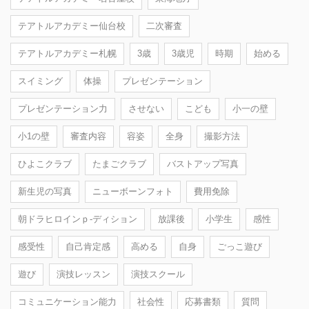
テアトルアカデミー仙台校
二次審査
テアトルアカデミー札幌
3歳
3歳児
時期
始める
スイミング
体操
プレゼンテーション
プレゼンテーション力
させない
こども
小一の壁
小1の壁
審査内容
容姿
全身
撮影方法
ひよこクラブ
たまごクラブ
バストアップ写真
新生児の写真
ニューボーンフォト
費用免除
朝ドラヒロインｐ-ディション
放課後
小学生
感性
感受性
自己肯定感
高める
自身
ごっこ遊び
遊び
演技レッスン
演技スクール
コミュニケーション能力
社会性
応募書類
質問