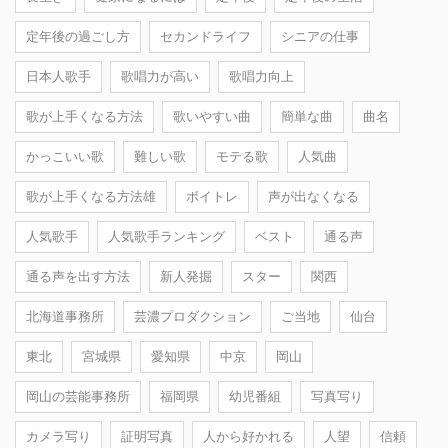
定年後の過ごし方
セカンドライフ
シニアの仕事
日本人歌手
歌唱力が高い
歌唱力向上
歌が上手くなる方法
歌いやすい曲
簡単な曲
曲名
かっこいい歌
難しい歌
モテる歌
人気曲
歌が上手くなる方法雄
ボイトレ
声が出なくなる
人気歌手
人気歌手ランキング
ベスト
通る声
通る声を出す方法
新人発掘
スター
関西
北海道事務所
芸濃プロダクション
ご当地
仙台
東北
宮城県
愛知県
中京
岡山
岡山の芸能事務所
福岡県
幼児番組
写真写り
カメラ写り
証明写真
人から好かれる
人望
信頼