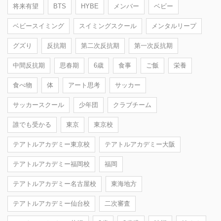
将来有望
BTS
HYBE
メンバー
ベビー
ベビースイミング
スイミングスクール
メンタルリープ
グズり
反抗期
第二次反抗期
第一次反抗期
中間反抗期
思春期
6歳
食事
ご飯
栄養
食べ物
体
アート思考
サッカー
サッカースクール
少年団
クラブチーム
誰でも受かる
東京
東京校
テアトルアカデミー東京校
テアトルアカデミー大阪
テアトルアカデミー福岡校
福岡
テアトルアカデミー名古屋校
東海地方
テアトルアカデミー仙台校
二次審査