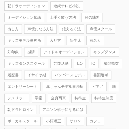
朝ドラオーディション
連続テレビ小説
オーディション知識
上手く歌う方法
歌の練習
出し方
声優になる方法
鍛える方法
声優スクール
キッズモデル事務所
入り方
新生児
有名人
好印象
感情
アイドルオーディション
キッズダンス
キッズダンススクール
芸能活動
EQ
IQ
知能指数
履歴書
イヤイヤ期
パンパースモデル
書類選考
エントリーシート
赤ちゃんモデル事務所
ピアノ
脳
デメリット
学童
全身写真
特待生
特待生制度
朝ドラヒロイン
アニソン歌手になるには
ボーカルスクール
小顔矯正
サロン
カフェ