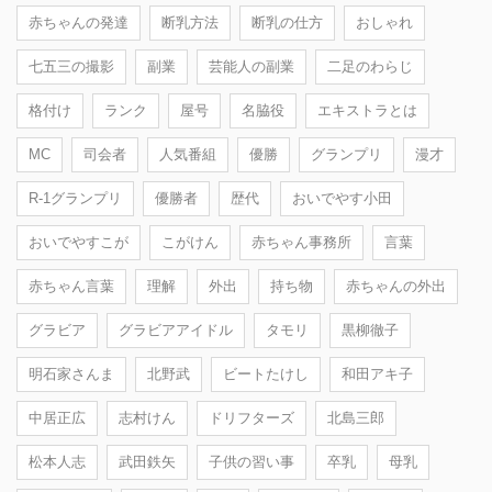
赤ちゃんの発達
断乳方法
断乳の仕方
おしゃれ
七五三の撮影
副業
芸能人の副業
二足のわらじ
格付け
ランク
屋号
名脇役
エキストラとは
MC
司会者
人気番組
優勝
グランプリ
漫才
R-1グランプリ
優勝者
歴代
おいでやす小田
おいでやすこが
こがけん
赤ちゃん事務所
言葉
赤ちゃん言葉
理解
外出
持ち物
赤ちゃんの外出
グラビア
グラビアアイドル
タモリ
黒柳徹子
明石家さんま
北野武
ビートたけし
和田アキ子
中居正広
志村けん
ドリフターズ
北島三郎
松本人志
武田鉄矢
子供の習い事
卒乳
母乳