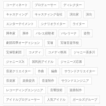
コーディネート
プロデューサー
ディレクター
キャスティング
キャスティング会社
演出家
演出
エンターテイメント
シナリオライター
ライター
脚本家
脚本
バレエ経験者
バレリーナ
姿勢
劇団四季オーディション
宝塚
宝塚音楽学校
宝塚歌劇団
コメディ
コメディ映画
ジャニー喜多川
ジャニーズJr.
国民的アイドル
ジャニーズ応募
音楽クリエイター
作曲
編曲
サウンドクリエイター
音楽家
楽曲提供
音楽制作
サウンドエンジニア
レコーディングエンジニア
音響技術
楽曲制作
アイドルプロデューサー
人気アイドル
ガールズグループ