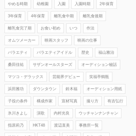
やめる時期
幼稚園
入園
入園時期
2年保育
3年保育
4年保育
離乳食中期
離乳食後期
離乳食完了期
お食い初め
いつ
作法
オムツメーカー
映画スタッフ
映画の仕事
バラエティ
バラエティアイドル
歴史
福山雅治
桑田佳祐
サザンオールスターズ
オーディション秘話
マツコ・デラックス
芸能界デビュー
笑福亭鶴瓶
浜田雅功
ダウンタウン
鈴木福
オーディション用紙
子役の条件
構成作家
宣材写真
撮り方
有吉弘行
氷川きよし
演歌
内村光良
ウッチャンナンチャン
指原莉乃
HKT48
渡辺直美
事務所一覧