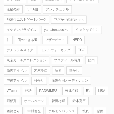
流星の絆
3年A組
アンナチュラル
池袋ウエストゲートパーク
花ざかりの君たちへ
イケメンパラダイス
yamatonadesiko
やまとなでしこ
仁
僕の生きる道
ブザービート
HERO
ナチュラルメイク
モデルウォーキング
TGC
東京ガールズコレクション
プロフィール写真
筋肉
筋肉アイドル
才木玲佳
昭和
懐かし
声優アイドル
役作り
坂道合同オーディション
VTuber
秘話
RADWIMPS
米津玄師
B'z
LiSA
阿部寛
ホームページ
菅田将暉
鈴木亮平
西郷どん
中村倫也
ホルモンバランス
乱れ
原因