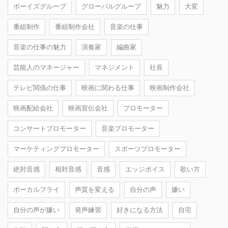
ボーイズグループ
グローバルグループ
魅力
大変
番組制作
番組制作会社
音楽の仕事
音楽の仕事の魅力
演奏家
編曲家
芸能人のマネージャー
マネジメント
社長
テレビ関係の仕事
映画に関わる仕事
映画制作会社
映画配給会社
映画宣伝会社
プロモーター
コンサートプロモーター
音楽プロモーター
マーケティングプロモーター
スポーツプロモーター
絶対音感
相対音感
音感
エッジボイス
歌い方
ボーカルフライ
声質を変える
自分の声
嫌い
自分の声が嫌い
発声練習
好きになる方法
自宅