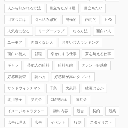
人から好かれる方法
目立ちたがり屋
目立ちたい
目立つには
引っ込み思案
消極的
内向的
HPS
人気者になる
リーダーシップ
なる方法
面白い人
ユーモア
面白くない人
お笑い芸人ランキング
面白い芸人
就職
幸せにする仕事
夢を与える仕事
ギャラ
芸能人の給料
給料形態
タレント好感度
好感度調査
調べ方
好感度が高いタレント
サンドウィッチマン
千鳥
大泉洋
綾瀬はるか
北川景子
契約金
CM契約金
違約金
イメージキャラクター
契約内容
競合
契約
競業
広告代理店
広告
イベント
役割
スタイリスト