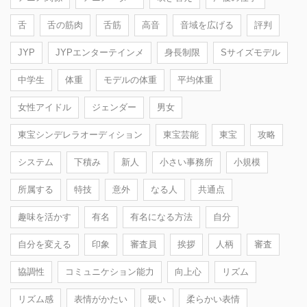
舌
舌の筋肉
舌筋
高音
音域を広げる
評判
JYP
JYPエンターテインメ
身長制限
Sサイズモデル
中学生
体重
モデルの体重
平均体重
女性アイドル
ジェンダー
男女
東宝シンデレラオーディション
東宝芸能
東宝
攻略
システム
下積み
新人
小さい事務所
小規模
所属する
特技
意外
なる人
共通点
趣味を活かす
有名
有名になる方法
自分
自分を変える
印象
審査員
挨拶
人柄
審査
協調性
コミュニケション能力
向上心
リズム
リズム感
表情がかたい
硬い
柔らかい表情