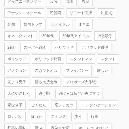
ディズニーダンサー
芸名
読モ
復活
アナウンススクール
逆質問
リモート面接
注意点
兄弟
韓国ドラマ
元アイドル
オネエ
オネエタレント
80年代
80年代アイドル
演歌歌手
戦隊
スーパー戦隊
ハリウッド
ハリウッド俳優
ボリウッド
ボリウッド映画
スタントマン
スタント
アクション
スカウトとは
プライバシー
厳しい
花より男子
踊る大捜査線
プロポーズ大作戦
人にやさしく
逃げ恥
逃げるは恥だが役に立つ
家なき子
ごくせん
恋ノチカラ
ロングバケーション
ロンバケ
疲れた
ストレス
歩く
行事
行事の意味
喜ぶ
夜泣き対策
やってはいけない