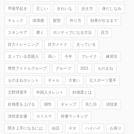
早寝早起き
正しい
きれいな
歩き方
身だしなみ
チェック
清潔感
髪型
作り方
効果が出るまで
スキンケア
磨く
ポジティブになる方法
目力
目力トレーニング
目力メイク
太っている
太っている芸能人
高い
今年
ブレイク
練習生
男性アイドルグループ
グループ
2021
ものまね
ものまねタレント
ギャル
大食い
元スポーツ選手
元野球選手
外国人タレント
好感度とは
好感度を上げる
個性
ギャップ
見た目
演技派
演技派女優
カリスマ
俳優ランキング
聞き上手になるには
会話
ネタ
ハイハイ
お座り