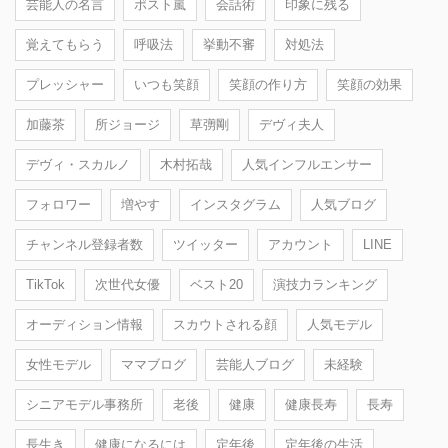
芸能人の名言
ポスト嵐
会話術
印象に残る
覚えてもらう
呼吸法
挙動不審
対処法
プレッシャー
いつも笑顔
笑顔の作り方
笑顔の効果
加藤茶
所ジョージ
草彅剛
デヴィ夫人
デヴィ・スカルノ
木村拓哉
人気インフルエンサー
フォロワー
増やす
インスタグラム
人気ブログ
チャンネル登録者数
ツイッター
アカウント
LINE
TikTok
次世代女優
ベスト20
演技力ランキング
オーディション情報
スカウトされる顔
人気モデル
女性モデル
ママブログ
芸能人ブログ
未経験
シニアモデル事務所
老後
健康
健康長寿
長寿
長生き
健康になるには
定年後
定年後の生活