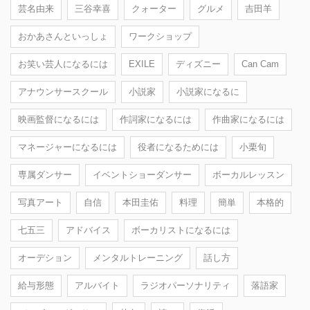
芸名由来
三谷幸喜
クォーター
グルメ
吉田羊
おかあさんといっしょ
ワークショップ
お笑い芸人になるには
EXILE
ディズニー
Can Cam
アナウンサースクール
小説家
小説家になるに
映画監督になるには
作詞家になるには
作曲家になるには
マネージャーになるには
役者になるためには
小栗旬
専属ダンサー
イベントショーダンサー
ボーカルレッスン
写真アート
自信
本田圭佑
料理
簡単
本格的
七五三
アドバイス
ボーカリストになるには
オーデション
メンタルトレーニング
話し方
給与形態
アルバイト
ラジオパーソナリティ
落語家