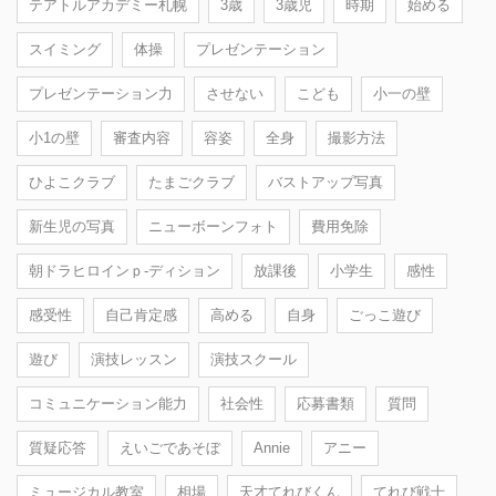
テアトルアカデミー札幌
3歳
3歳児
時期
始める
スイミング
体操
プレゼンテーション
プレゼンテーション力
させない
こども
小一の壁
小1の壁
審査内容
容姿
全身
撮影方法
ひよこクラブ
たまごクラブ
バストアップ写真
新生児の写真
ニューボーンフォト
費用免除
朝ドラヒロインｐ-ディション
放課後
小学生
感性
感受性
自己肯定感
高める
自身
ごっこ遊び
遊び
演技レッスン
演技スクール
コミュニケーション能力
社会性
応募書類
質問
質疑応答
えいごであそぼ
Annie
アニー
ミュージカル教室
相場
天才てれびくん
てれび戦士