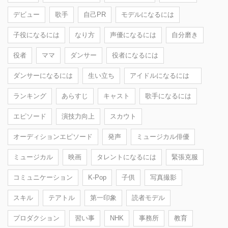
デビュー
歌手
自己PR
モデルになるには
子役になるには
なり方
声優になるには
自分磨き
役者
ママ
ダンサー
役者になるには
ダンサーになるには
生い立ち
アイドルになるには
ランキング
あらすじ
キャスト
歌手になるには
エピソード
演技力向上
スカウト
オーディションエピソード
発声
ミュージカル俳優
ミュージカル
映画
タレントになるには
緊張克服
コミュニケーション
K-Pop
子供
写真撮影
スキル
テアトル
第一印象
読者モデル
プロダクション
習い事
NHK
事務所
教育