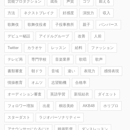
芸能プロダクション
成長
声質
コツ
鍛える
方法
ネクストブレイク
好感度
演技力
収入
歌舞伎
歌舞伎役者
子役事務所
親子
パンパース
デビュー秘話
アイドルグループ
改善
人前
Twitter
カラオケ
レッスン
給料
ファッション
テレビ局
専門学校
音楽業界
歌唱
歌声
書類審査
朝ドラ
音域
違い
表現力
感情表現
情操教育
オムツ
志望動機
合格率
オーディション審査
英語学習
新垣結衣
ダイエット
フォロワー増加
出産
桐谷美鈴
AKB48
ホリプロ
スターダスト
ラジオパーソナリティー
アナウンサーになるには
映画監督
ダンスレッスン