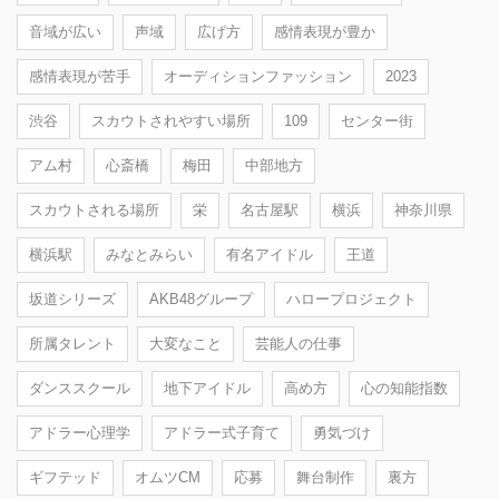
音域が広い
声域
広げ方
感情表現が豊か
感情表現が苦手
オーディションファッション
2023
渋谷
スカウトされやすい場所
109
センター街
アム村
心斎橋
梅田
中部地方
スカウトされる場所
栄
名古屋駅
横浜
神奈川県
横浜駅
みなとみらい
有名アイドル
王道
坂道シリーズ
AKB48グループ
ハロープロジェクト
所属タレント
大変なこと
芸能人の仕事
ダンススクール
地下アイドル
高め方
心の知能指数
アドラー心理学
アドラー式子育て
勇気づけ
ギフテッド
オムツCM
応募
舞台制作
裏方