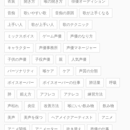
衣装
開き方
喉の開き方
俳優オーディション
音痴
歌いやすい歌
音痴の原因
歌が上手くなる
上手い人
歌が上手い人
歌のテクニック
ミックスボイス
ゲーム声優
声優のなり方
キャラクター
声優事務所
声優マネージャー
子供の声優
子役声優
親
人気声優
パーソナリティ
喉ケア
ケア
声質の分類
ボイスオーバー
ボイスオーバーの仕事
肺活量
呼吸
肺
鍛え方
アフレコ
アテレコ
練習方法
声枯れ
炎症
改善方法
喉にいい飲み物
飲み物
美声
美声を保つ
ヘアメイクアーティスト
アニメ
アニメ関係
アニメーター
吹き替え
声優の仕事