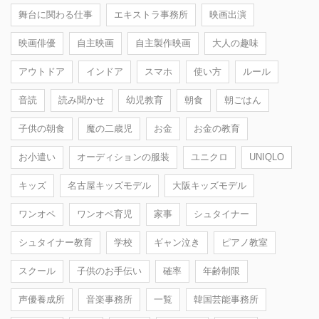
舞台に関わる仕事
エキストラ事務所
映画出演
映画俳優
自主映画
自主製作映画
大人の趣味
アウトドア
インドア
スマホ
使い方
ルール
音読
読み聞かせ
幼児教育
朝食
朝ごはん
子供の朝食
魔の二歳児
お金
お金の教育
お小遣い
オーディションの服装
ユニクロ
UNIQLO
キッズ
名古屋キッズモデル
大阪キッズモデル
ワンオペ
ワンオペ育児
家事
シュタイナー
シュタイナー教育
学校
ギャン泣き
ピアノ教室
スクール
子供のお手伝い
確率
年齢制限
声優養成所
音楽事務所
一覧
韓国芸能事務所