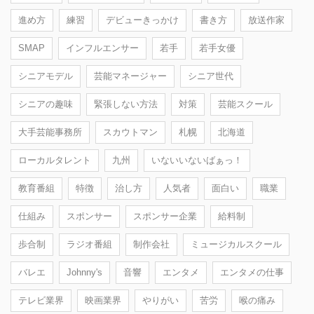
進め方
練習
デビューきっかけ
書き方
放送作家
SMAP
インフルエンサー
若手
若手女優
シニアモデル
芸能マネージャー
シニア世代
シニアの趣味
緊張しない方法
対策
芸能スクール
大手芸能事務所
スカウトマン
札幌
北海道
ローカルタレント
九州
いないいないばぁっ！
教育番組
特徴
治し方
人気者
面白い
職業
仕組み
スポンサー
スポンサー企業
給料制
歩合制
ラジオ番組
制作会社
ミュージカルスクール
バレエ
Johnny's
音響
エンタメ
エンタメの仕事
テレビ業界
映画業界
やりがい
苦労
喉の痛み