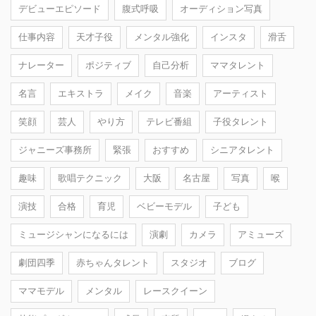
デビューエピソード
腹式呼吸
オーディション写真
仕事内容
天才子役
メンタル強化
インスタ
滑舌
ナレーター
ポジティブ
自己分析
ママタレント
名言
エキストラ
メイク
音楽
アーティスト
笑顔
芸人
やり方
テレビ番組
子役タレント
ジャニーズ事務所
緊張
おすすめ
シニアタレント
趣味
歌唱テクニック
大阪
名古屋
写真
喉
演技
合格
育児
ベビーモデル
子ども
ミュージシャンになるには
演劇
カメラ
アミューズ
劇団四季
赤ちゃんタレント
スタジオ
ブログ
ママモデル
メンタル
レースクイーン