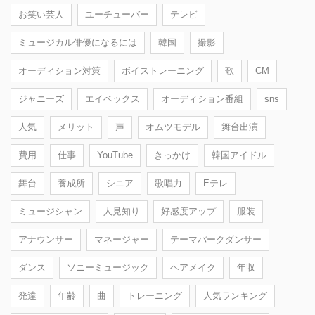
お笑い芸人
ユーチューバー
テレビ
ミュージカル俳優になるには
韓国
撮影
オーディション対策
ボイストレーニング
歌
CM
ジャニーズ
エイベックス
オーディション番組
sns
人気
メリット
声
オムツモデル
舞台出演
費用
仕事
YouTube
きっかけ
韓国アイドル
舞台
養成所
シニア
歌唱力
Eテレ
ミュージシャン
人見知り
好感度アップ
服装
アナウンサー
マネージャー
テーマパークダンサー
ダンス
ソニーミュージック
ヘアメイク
年収
発達
年齢
曲
トレーニング
人気ランキング