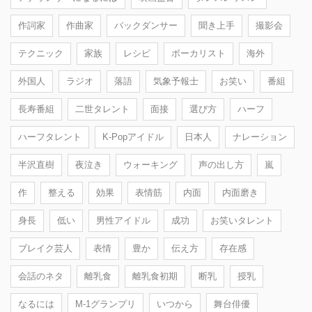
作詞家
作曲家
バックダンサー
聞き上手
撮影会
テクニック
家族
レシピ
ボーカリスト
海外
外国人
ラジオ
落語
気象予報士
お笑い
番組
長寿番組
二世タレント
面接
選び方
ハーフ
ハーフタレント
K-Popアイドル
日本人
ナレーション
半沢直樹
夜泣き
ウォーキング
声の出し方
嵐
作
整える
効果
表情筋
内面
内面磨き
身長
低い
男性アイドル
成功
お笑いタレント
ブレイク芸人
表情
豊か
伝え方
存在感
会話のネタ
離乳食
離乳食初期
断乳
授乳
なるには
M-1グランプリ
いつから
舞台俳優