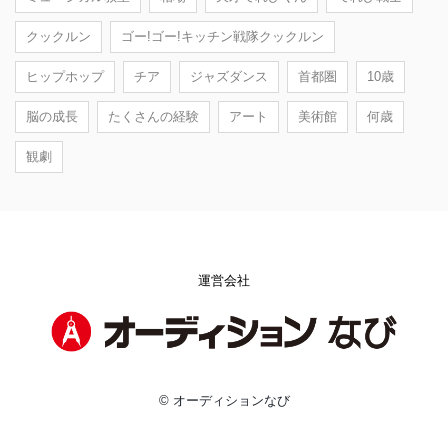
クックルン
ゴー!ゴー!キッチン戦隊クックルン
ヒップホップ
チア
ジャズダンス
首都圏
10歳
脳の成長
たくさんの経験
アート
美術館
何歳
観劇
運営会社
© オーディションなび