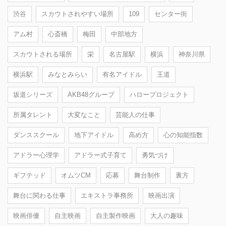
渋谷
スカウトされやすい場所
109
センター街
アム村
心斎橋
梅田
中部地方
スカウトされる場所
栄
名古屋駅
横浜
神奈川県
横浜駅
みなとみらい
有名アイドル
王道
坂道シリーズ
AKB48グループ
ハロープロジェクト
所属タレント
大変なこと
芸能人の仕事
ダンススクール
地下アイドル
高め方
心の知能指数
アドラー心理学
アドラー式子育て
勇気づけ
ギフテッド
オムツCM
応募
舞台制作
裏方
舞台に関わる仕事
エキストラ事務所
映画出演
映画俳優
自主映画
自主製作映画
大人の趣味