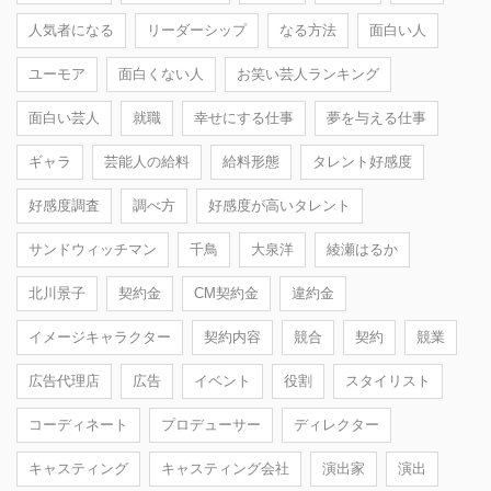
人気者になる
リーダーシップ
なる方法
面白い人
ユーモア
面白くない人
お笑い芸人ランキング
面白い芸人
就職
幸せにする仕事
夢を与える仕事
ギャラ
芸能人の給料
給料形態
タレント好感度
好感度調査
調べ方
好感度が高いタレント
サンドウィッチマン
千鳥
大泉洋
綾瀬はるか
北川景子
契約金
CM契約金
違約金
イメージキャラクター
契約内容
競合
契約
競業
広告代理店
広告
イベント
役割
スタイリスト
コーディネート
プロデューサー
ディレクター
キャスティング
キャスティング会社
演出家
演出