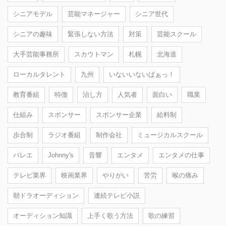
シニアモデル
芸能マネージャー
シニア世代
シニアの趣味
緊張しない方法
対策
芸能スクール
大手芸能事務所
スカウトマン
札幌
北海道
ローカルタレント
九州
いないいないばぁっ！
教育番組
特徴
治し方
人気者
面白い
職業
仕組み
スポンサー
スポンサー企業
給料制
歩合制
ラジオ番組
制作会社
ミュージカルスクール
バレエ
Johnny's
音響
エンタメ
エンタメの仕事
テレビ業界
映画業界
やりがい
苦労
喉の痛み
朝ドラオーディション
連続テレビ小説
オーディション知識
上手く歌う方法
歌の練習