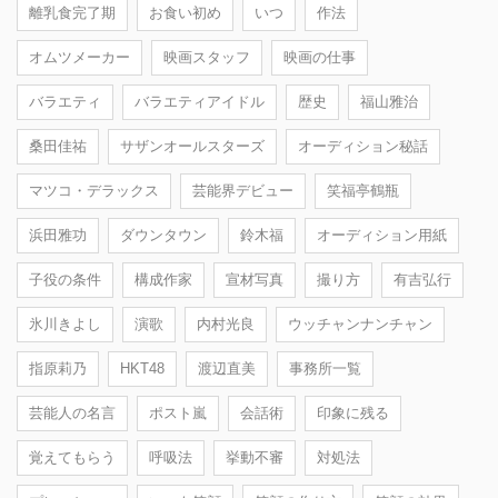
離乳食完了期
お食い初め
いつ
作法
オムツメーカー
映画スタッフ
映画の仕事
バラエティ
バラエティアイドル
歴史
福山雅治
桑田佳祐
サザンオールスターズ
オーディション秘話
マツコ・デラックス
芸能界デビュー
笑福亭鶴瓶
浜田雅功
ダウンタウン
鈴木福
オーディション用紙
子役の条件
構成作家
宣材写真
撮り方
有吉弘行
氷川きよし
演歌
内村光良
ウッチャンナンチャン
指原莉乃
HKT48
渡辺直美
事務所一覧
芸能人の名言
ポスト嵐
会話術
印象に残る
覚えてもらう
呼吸法
挙動不審
対処法