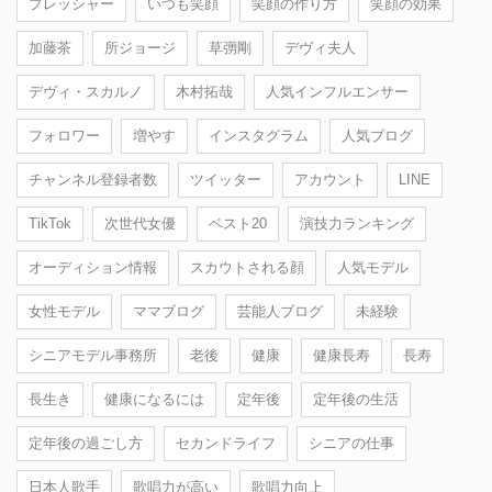
プレッシャー
いつも笑顔
笑顔の作り方
笑顔の効果
加藤茶
所ジョージ
草彅剛
デヴィ夫人
デヴィ・スカルノ
木村拓哉
人気インフルエンサー
フォロワー
増やす
インスタグラム
人気ブログ
チャンネル登録者数
ツイッター
アカウント
LINE
TikTok
次世代女優
ベスト20
演技力ランキング
オーディション情報
スカウトされる顔
人気モデル
女性モデル
ママブログ
芸能人ブログ
未経験
シニアモデル事務所
老後
健康
健康長寿
長寿
長生き
健康になるには
定年後
定年後の生活
定年後の過ごし方
セカンドライフ
シニアの仕事
日本人歌手
歌唱力が高い
歌唱力向上