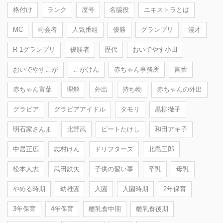
格付け
ランク
屋号
名脇役
エキストラとは
MC
司会者
人気番組
優勝
グランプリ
漫才
R-1グランプリ
優勝者
歴代
おいでやす小田
おいでやすこが
こがけん
赤ちゃん事務所
言葉
赤ちゃん言葉
理解
外出
持ち物
赤ちゃんの外出
グラビア
グラビアアイドル
タモリ
黒柳徹子
明石家さんま
北野武
ビートたけし
和田アキ子
中居正広
志村けん
ドリフターズ
北島三郎
松本人志
武田鉄矢
子供の習い事
卒乳
母乳
やめる時期
幼稚園
入園
入園時期
2年保育
3年保育
4年保育
離乳食中期
離乳食後期