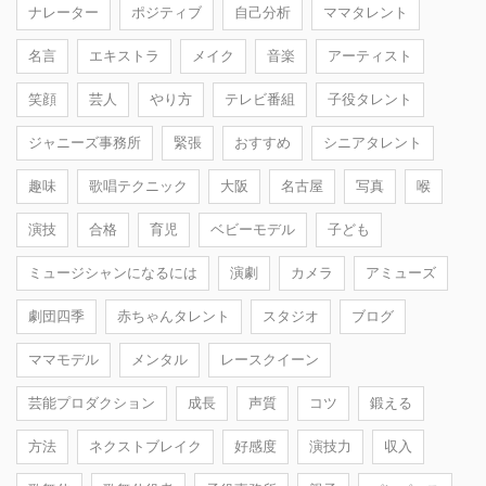
ナレーター
ポジティブ
自己分析
ママタレント
名言
エキストラ
メイク
音楽
アーティスト
笑顔
芸人
やり方
テレビ番組
子役タレント
ジャニーズ事務所
緊張
おすすめ
シニアタレント
趣味
歌唱テクニック
大阪
名古屋
写真
喉
演技
合格
育児
ベビーモデル
子ども
ミュージシャンになるには
演劇
カメラ
アミューズ
劇団四季
赤ちゃんタレント
スタジオ
ブログ
ママモデル
メンタル
レースクイーン
芸能プロダクション
成長
声質
コツ
鍛える
方法
ネクストブレイク
好感度
演技力
収入