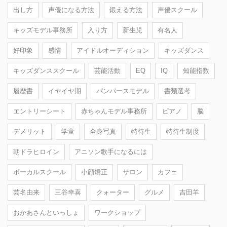
出し方
声優になる方法
鍛える方法
声優スクール
キッズモデル事務所
入り方
新生児
有名人
好印象
感情
アイドルオーディション
キッズダンス
キッズダンススクール
芸能活動
EQ
IQ
知能指数
履歴書
イヤイヤ期
パンパースモデル
書類選考
エントリーシート
赤ちゃんモデル事務所
ピアノ
脳
デメリット
学童
全身写真
特待生
特待生制度
朝ドラヒロイン
アニソン歌手になるには
ボーカルスクール
小顔矯正
サロン
カフェ
芸名由来
三谷幸喜
クォーター
グルメ
吉田羊
おかあさんといっしょ
ワークショップ