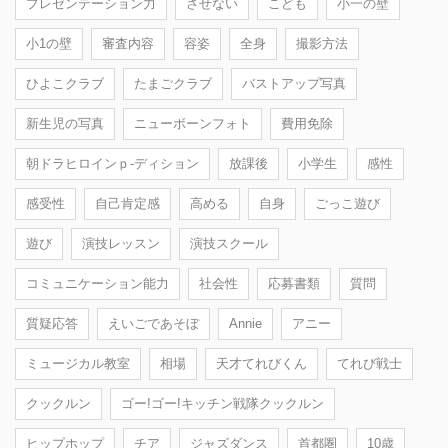
プレゼンテーション力
させない
こども
小一の壁
小1の壁
審査内容
容姿
全身
撮影方法
ひよこクラブ
たまごクラブ
バストアップ写真
新生児の写真
ニューボーンフォト
費用免除
朝ドラヒロインｐ-ディション
放課後
小学生
感性
感受性
自己肯定感
高める
自身
ごっこ遊び
遊び
演技レッスン
演技スクール
コミュニケーション能力
社会性
応募書類
質問
質疑応答
えいごであそぼ
Annie
アニー
ミュージカル教室
相場
天才てれびくん
てれび戦士
クックルン
ゴー!ゴー!キッチン戦隊クックルン
ヒップホップ
チア
ジャズダンス
首都圏
10歳