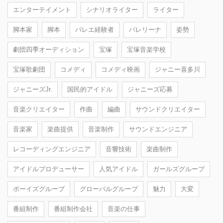
エンターテイメント
シナリオライター
ライター
脚本家
脚本
バレエ経験者
バレリーナ
姿勢
劇団四季オーディション
宝塚
宝塚音楽学校
宝塚歌劇団
コメディ
コメディ映画
ジャニー喜多川
ジャニーズJr.
国民的アイドル
ジャニーズ応募
音楽クリエイター
作曲
編曲
サウンドクリエイター
音楽家
楽曲提供
音楽制作
サウンドエンジニア
レコーディングエンジニア
音響技術
楽曲制作
アイドルプロデューサー
人気アイドル
ガールズグループ
ボーイズグループ
グローバルグループ
魅力
大変
番組制作
番組制作会社
音楽の仕事