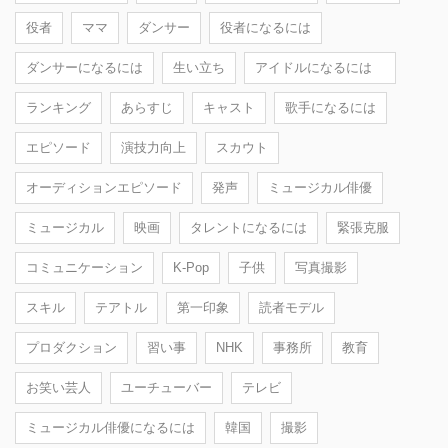
役者
ママ
ダンサー
役者になるには
ダンサーになるには
生い立ち
アイドルになるには
ランキング
あらすじ
キャスト
歌手になるには
エピソード
演技力向上
スカウト
オーディションエピソード
発声
ミュージカル俳優
ミュージカル
映画
タレントになるには
緊張克服
コミュニケーション
K-Pop
子供
写真撮影
スキル
テアトル
第一印象
読者モデル
プロダクション
習い事
NHK
事務所
教育
お笑い芸人
ユーチューバー
テレビ
ミュージカル俳優になるには
韓国
撮影