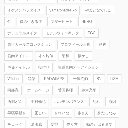
イケメンパラダイス
yamatonadesiko
やまとなでしこ
仁
僕の生きる道
ブザービート
HERO
ナチュラルメイク
モデルウォーキング
TGC
東京ガールズコレクション
プロフィール写真
筋肉
筋肉アイドル
才木玲佳
昭和
懐かし
声優アイドル
役作り
坂道合同オーディション
VTuber
秘話
RADWIMPS
米津玄師
B'z
LiSA
阿部寛
ホームページ
菅田将暉
鈴木亮平
西郷どん
中村倫也
ホルモンバランス
乱れ
原因
早寝早起き
正しい
きれいな
歩き方
身だしなみ
チェック
清潔感
髪型
作り方
効果が出るまで