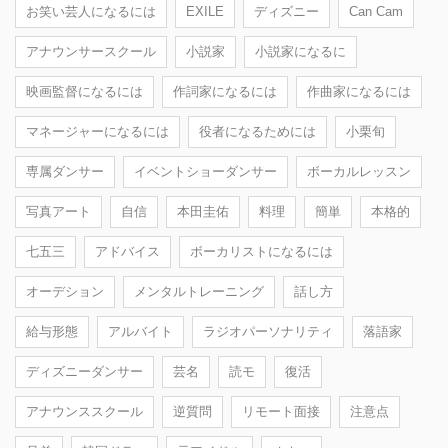
お笑い芸人になるには
EXILE
ディズニー
Can Cam
アナウンサースクール
小説家
小説家になるに
映画監督になるには
作詞家になるには
作曲家になるには
マネージャーになるには
役者になるためには
小栗旬
専属ダンサー
イベントショーダンサー
ボーカルレッスン
写真アート
自信
本田圭佑
料理
簡単
本格的
七五三
アドバイス
ボーカリストになるには
オーデション
メンタルトレーニング
話し方
給与形態
アルバイト
ラジオパーソナリティ
落語家
ディズニーダンサー
芸名
読モ
復活
アナウンススクール
逆質問
リモート面接
注意点