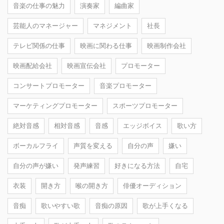
音楽の仕事の魅力
演奏家
編曲家
芸能人のマネージャー
マネジメント
社長
テレビ関係の仕事
映画に関わる仕事
映画制作会社
映画配給会社
映画宣伝会社
プロモーター
コンサートプロモーター
音楽プロモーター
マーケティングプロモーター
スポーツプロモーター
絶対音感
相対音感
音感
エッジボイス
歌い方
ボーカルフライ
声質を変える
自分の声
嫌い
自分の声が嫌い
発声練習
好きになる方法
自宅
衣装
開き方
喉の開き方
俳優オーディション
音痴
歌いやすい歌
音痴の原因
歌が上手くなる