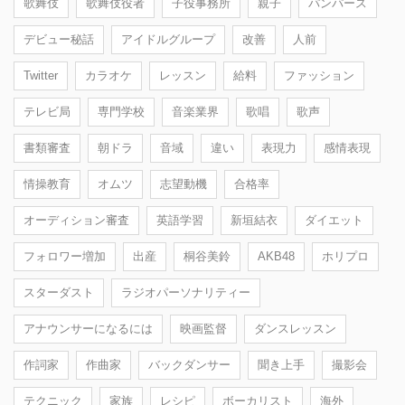
歌舞伎
歌舞伎役者
子役事務所
親子
パンパース
デビュー秘話
アイドルグループ
改善
人前
Twitter
カラオケ
レッスン
給料
ファッション
テレビ局
専門学校
音楽業界
歌唱
歌声
書類審査
朝ドラ
音域
違い
表現力
感情表現
情操教育
オムツ
志望動機
合格率
オーディション審査
英語学習
新垣結衣
ダイエット
フォロワー増加
出産
桐谷美鈴
AKB48
ホリプロ
スターダスト
ラジオパーソナリティー
アナウンサーになるには
映画監督
ダンスレッスン
作詞家
作曲家
バックダンサー
聞き上手
撮影会
テクニック
家族
レシピ
ボーカリスト
海外