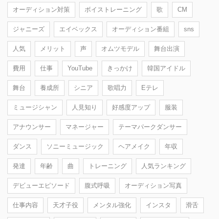
オーディション対策
ボイストレーニング
歌
CM
ジャニーズ
エイベックス
オーディション番組
sns
人気
メリット
声
オムツモデル
舞台出演
費用
仕事
YouTube
きっかけ
韓国アイドル
舞台
養成所
シニア
歌唱力
Eテレ
ミュージシャン
人見知り
好感度アップ
服装
アナウンサー
マネージャー
テーマパークダンサー
ダンス
ソニーミュージック
ヘアメイク
年収
発達
年齢
曲
トレーニング
人気ランキング
デビューエピソード
腹式呼吸
オーディション写真
仕事内容
天才子役
メンタル強化
インスタ
滑舌