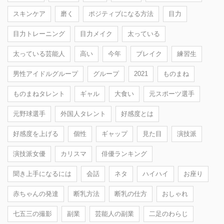
スキンケア
磨く
ポジティブになる方法
目力
目力トレーニング
目力メイク
太っている
太っている芸能人
高い
今年
ブレイク
練習生
男性アイドルグループ
グループ
2021
ものまね
ものまねタレント
ギャル
大食い
元スポーツ選手
元野球選手
外国人タレント
好感度とは
好感度を上げる
個性
ギャップ
見た目
演技派
演技派女優
カリスマ
俳優ランキング
聞き上手になるには
会話
ネタ
ハイハイ
お座り
赤ちゃんの発達
断乳方法
断乳の仕方
おしゃれ
七五三の撮影
副業
芸能人の副業
二足のわらじ