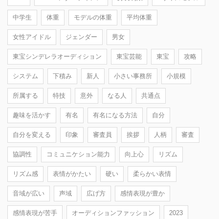
中学生
体重
モデルの体重
平均体重
女性アイドル
ジェンダー
男女
東宝シンデレラオーディション
東宝芸能
東宝
攻略
システム
下積み
新人
小さい事務所
小規模
所属する
特技
意外
なる人
共通点
趣味を活かす
有名
有名になる方法
自分
自分を変える
印象
審査員
挨拶
人柄
審査
協調性
コミュニケション能力
向上心
リズム
リズム感
表情がかたい
硬い
柔らかい表情
音域が広い
声域
広げ方
感情表現が豊か
感情表現が苦手
オーディションファッション
2023