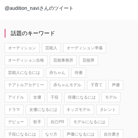
@audition_naviさんのツイート
話題のキーワード
オーディション
芸能人
オーディション準備
オーディション合格
芸能事務所
芸能界
芸能人になるには
赤ちゃん
俳優
テアトルアカデミー
赤ちゃんモデル
子育て
声優
アイドル
女優
子役
俳優になるには
モデル
ドラマ
女優になるには
キッズモデル
タレント
デビュー
歌手
自己PR
モデルになるには
子役になるには
なり方
声優になるには
自分磨き