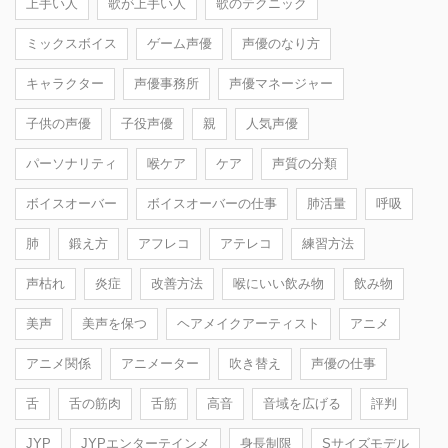
上手い人
歌が上手い人
歌のテクニック
ミックスボイス
ゲーム声優
声優のなり方
キャラクター
声優事務所
声優マネージャー
子供の声優
子役声優
親
人気声優
パーソナリティ
喉ケア
ケア
声質の分類
ボイスオーバー
ボイスオーバーの仕事
肺活量
呼吸
肺
鍛え方
アフレコ
アテレコ
練習方法
声枯れ
炎症
改善方法
喉にいい飲み物
飲み物
美声
美声を保つ
ヘアメイクアーティスト
アニメ
アニメ関係
アニメーター
吹き替え
声優の仕事
舌
舌の筋肉
舌筋
高音
音域を広げる
評判
JYP
JYPエンターテインメ
身長制限
Sサイズモデル