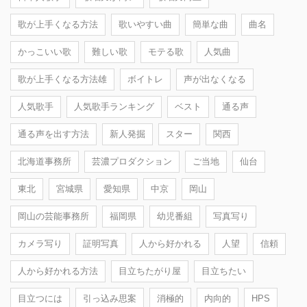
歌が上手くなる方法
歌いやすい曲
簡単な曲
曲名
かっこいい歌
難しい歌
モテる歌
人気曲
歌が上手くなる方法雄
ボイトレ
声が出なくなる
人気歌手
人気歌手ランキング
ベスト
通る声
通る声を出す方法
新人発掘
スター
関西
北海道事務所
芸濃プロダクション
ご当地
仙台
東北
宮城県
愛知県
中京
岡山
岡山の芸能事務所
福岡県
幼児番組
写真写り
カメラ写り
証明写真
人から好かれる
人望
信頼
人から好かれる方法
目立ちたがり屋
目立ちたい
目立つには
引っ込み思案
消極的
内向的
HPS