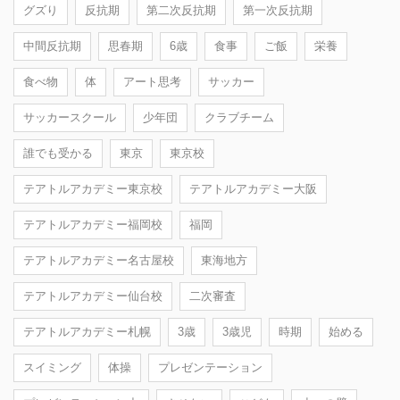
グズり
反抗期
第二次反抗期
第一次反抗期
中間反抗期
思春期
6歳
食事
ご飯
栄養
食べ物
体
アート思考
サッカー
サッカースクール
少年団
クラブチーム
誰でも受かる
東京
東京校
テアトルアカデミー東京校
テアトルアカデミー大阪
テアトルアカデミー福岡校
福岡
テアトルアカデミー名古屋校
東海地方
テアトルアカデミー仙台校
二次審査
テアトルアカデミー札幌
3歳
3歳児
時期
始める
スイミング
体操
プレゼンテーション