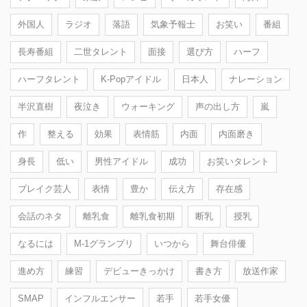
外国人
ラジオ
落語
気象予報士
お笑い
番組
長寿番組
二世タレント
面接
選び方
ハーフ
ハーフタレント
K-Popアイドル
日本人
ナレーション
半沢直樹
夜泣き
ウォーキング
声の出し方
嵐
作
整える
効果
表情筋
内面
内面磨き
身長
低い
男性アイドル
成功
お笑いタレント
ブレイク芸人
表情
豊か
伝え方
存在感
会話のネタ
離乳食
離乳食初期
断乳
授乳
なるには
M-1グランプリ
いつから
舞台俳優
進め方
練習
デビューきっかけ
書き方
放送作家
SMAP
インフルエンサー
若手
若手女優