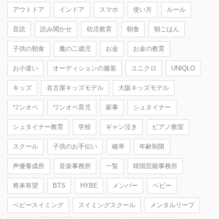
アウトドア
インドア
スマホ
使い方
ルール
音読
読み聞かせ
幼児教育
朝食
朝ごはん
子供の朝食
魔の二歳児
お金
お金の教育
お小遣い
オーディションの服装
ユニクロ
UNIQLO
キッズ
名古屋キッズモデル
大阪キッズモデル
ワンオペ
ワンオペ育児
家事
シュタイナー
シュタイナー教育
学校
ギャン泣き
ピアノ教室
スクール
子供のお手伝い
確率
年齢制限
声優養成所
音楽事務所
一覧
韓国芸能事務所
将来有望
BTS
HYBE
メンバー
ベビー
ベビースイミング
スイミングスクール
メンタルリープ