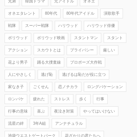
兄弟
韓国ドラマ
元アイドル
オネエ
オネエタレント
80年代
80年代アイドル
演歌歌手
戦隊
スーパー戦隊
ハリウッド
ハリウッド俳優
ボリウッド
ボリウッド映画
スタントマン
スタント
アクション
スカウトとは
プライバシー
厳しい
花より男子
踊る大捜査線
プロポーズ大作戦
人にやさしく
逃げ恥
逃げるは恥だが役に立つ
家なき子
ごくせん
恋ノチカラ
ロングバケーション
ロンバケ
疲れた
ストレス
歩く
行事
行事の意味
喜ぶ
夜泣き対策
やってはいけない
流星の絆
3年A組
アンナチュラル
池袋ウエストゲートパーク
花ざかりの君たちへ