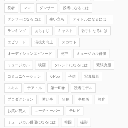
役者
ママ
ダンサー
役者になるには
ダンサーになるには
生い立ち
アイドルになるには
ランキング
あらすじ
キャスト
歌手になるには
エピソード
演技力向上
スカウト
オーディションエピソード
発声
ミュージカル俳優
ミュージカル
映画
タレントになるには
緊張克服
コミュニケーション
K-Pop
子供
写真撮影
スキル
テアトル
第一印象
読者モデル
プロダクション
習い事
NHK
事務所
教育
お笑い芸人
ユーチューバー
テレビ
ミュージカル俳優になるには
韓国
撮影