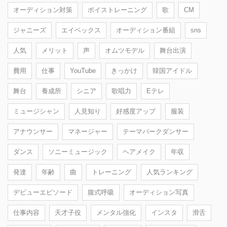
オーディション対策
ボイストレーニング
歌
CM
ジャニーズ
エイベックス
オーディション番組
sns
人気
メリット
声
オムツモデル
舞台出演
費用
仕事
YouTube
きっかけ
韓国アイドル
舞台
養成所
シニア
歌唱力
Eテレ
ミュージシャン
人見知り
好感度アップ
服装
アナウンサー
マネージャー
テーマパークダンサー
ダンス
ソニーミュージック
ヘアメイク
年収
発達
年齢
曲
トレーニング
人気ランキング
デビューエピソード
腹式呼吸
オーディション写真
仕事内容
天才子役
メンタル強化
インスタ
滑舌