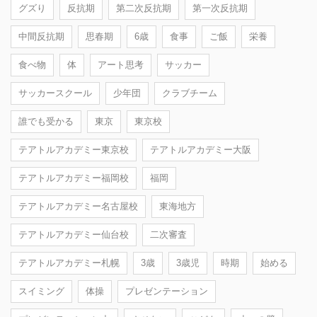
グズり
反抗期
第二次反抗期
第一次反抗期
中間反抗期
思春期
6歳
食事
ご飯
栄養
食べ物
体
アート思考
サッカー
サッカースクール
少年団
クラブチーム
誰でも受かる
東京
東京校
テアトルアカデミー東京校
テアトルアカデミー大阪
テアトルアカデミー福岡校
福岡
テアトルアカデミー名古屋校
東海地方
テアトルアカデミー仙台校
二次審査
テアトルアカデミー札幌
3歳
3歳児
時期
始める
スイミング
体操
プレゼンテーション