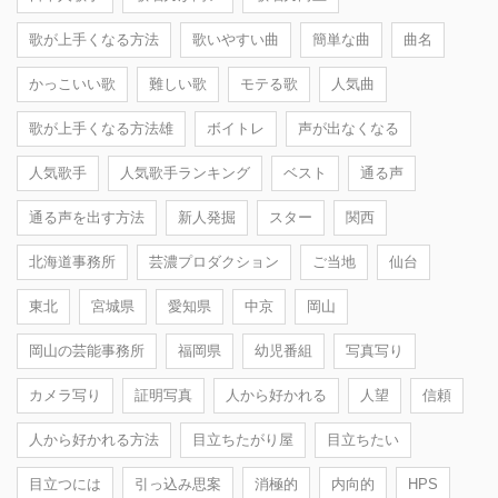
歌が上手くなる方法
歌いやすい曲
簡単な曲
曲名
かっこいい歌
難しい歌
モテる歌
人気曲
歌が上手くなる方法雄
ボイトレ
声が出なくなる
人気歌手
人気歌手ランキング
ベスト
通る声
通る声を出す方法
新人発掘
スター
関西
北海道事務所
芸濃プロダクション
ご当地
仙台
東北
宮城県
愛知県
中京
岡山
岡山の芸能事務所
福岡県
幼児番組
写真写り
カメラ写り
証明写真
人から好かれる
人望
信頼
人から好かれる方法
目立ちたがり屋
目立ちたい
目立つには
引っ込み思案
消極的
内向的
HPS