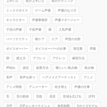
上手い人
歌が上手い人
歌のテクニック
ミックスボイス
ゲーム声優
声優のなり方
キャラクター
声優事務所
声優マネージャー
子供の声優
子役声優
親
人気声優
パーソナリティ
喉ケア
ケア
声質の分類
ボイスオーバー
ボイスオーバーの仕事
肺活量
呼吸
肺
鍛え方
アフレコ
アテレコ
練習方法
声枯れ
炎症
改善方法
喉にいい飲み物
飲み物
美声
美声を保つ
ヘアメイクアーティスト
アニメ
アニメ関係
アニメーター
吹き替え
声優の仕事
舌
舌の筋肉
舌筋
高音
音域を広げる
評判
JYP
JYPエンターテインメ
身長制限
Sサイズモデル