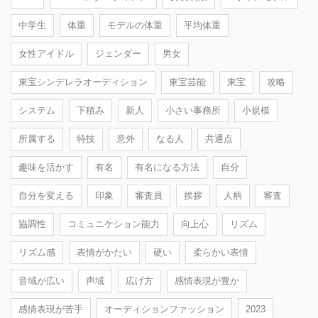
中学生
体重
モデルの体重
平均体重
女性アイドル
ジェンダー
男女
東宝シンデレラオーディション
東宝芸能
東宝
攻略
システム
下積み
新人
小さい事務所
小規模
所属する
特技
意外
なる人
共通点
趣味を活かす
有名
有名になる方法
自分
自分を変える
印象
審査員
挨拶
人柄
審査
協調性
コミュニケション能力
向上心
リズム
リズム感
表情がかたい
硬い
柔らかい表情
音域が広い
声域
広げ方
感情表現が豊か
感情表現が苦手
オーディションファッション
2023