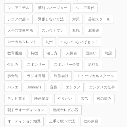
シニアモデル
芸能マネージャー
シニア世代
シニアの趣味
緊張しない方法
対策
芸能スクール
大手芸能事務所
スカウトマン
札幌
北海道
ローカルタレント
九州
いないいないばぁっ！
教育番組
特徴
治し方
人気者
面白い
職業
仕組み
スポンサー
スポンサー企業
給料制
歩合制
ラジオ番組
制作会社
ミュージカルスクール
バレエ
Johnny's
音響
エンタメ
エンタメの仕事
テレビ業界
映画業界
やりがい
苦労
喉の痛み
朝ドラオーディション
連続テレビ小説
オーディション知識
上手く歌う方法
歌の練習