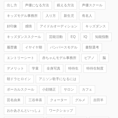
出し方
声優になる方法
鍛える方法
声優スクール
キッズモデル事務所
入り方
新生児
有名人
好印象
感情
アイドルオーディション
キッズダンス
キッズダンススクール
芸能活動
EQ
IQ
知能指数
履歴書
イヤイヤ期
パンパースモデル
書類選考
エントリーシート
赤ちゃんモデル事務所
ピアノ
脳
デメリット
学童
全身写真
特待生
特待生制度
朝ドラヒロイン
アニソン歌手になるには
ボーカルスクール
小顔矯正
サロン
カフェ
芸名由来
三谷幸喜
クォーター
グルメ
吉田羊
おかあさんといっしょ
ワークショップ