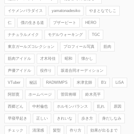
イケメンパラダイス
yamatonadesiko
やまとなでしこ
仁
僕の生きる道
ブザービート
HERO
ナチュラルメイク
モデルウォーキング
TGC
東京ガールズコレクション
プロフィール写真
筋肉
筋肉アイドル
才木玲佳
昭和
懐かし
声優アイドル
役作り
坂道合同オーディション
VTuber
秘話
RADWIMPS
米津玄師
B'z
LiSA
阿部寛
ホームページ
菅田将暉
鈴木亮平
西郷どん
中村倫也
ホルモンバランス
乱れ
原因
早寝早起き
正しい
きれいな
歩き方
身だしなみ
チェック
清潔感
髪型
作り方
効果が出るまで