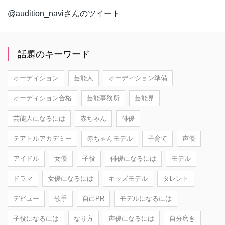
@audition_naviさんのツイート
話題のキーワード
オーディション
芸能人
オーディション準備
オーディション合格
芸能事務所
芸能界
芸能人になるには
赤ちゃん
俳優
テアトルアカデミー
赤ちゃんモデル
子育て
声優
アイドル
女優
子役
俳優になるには
モデル
ドラマ
女優になるには
キッズモデル
タレント
デビュー
歌手
自己PR
モデルになるには
子役になるには
なり方
声優になるには
自分磨き