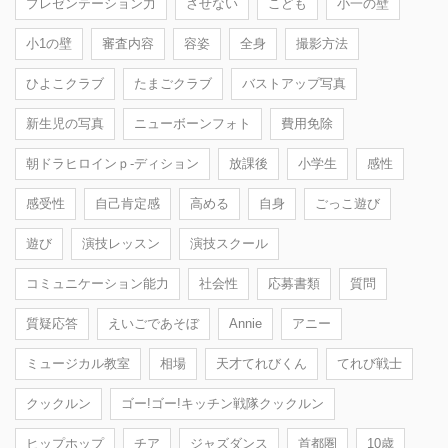
プレゼンテーション力
させない
こども
小一の壁
小1の壁
審査内容
容姿
全身
撮影方法
ひよこクラブ
たまごクラブ
バストアップ写真
新生児の写真
ニューボーンフォト
費用免除
朝ドラヒロインｐ-ディション
放課後
小学生
感性
感受性
自己肯定感
高める
自身
ごっこ遊び
遊び
演技レッスン
演技スクール
コミュニケーション能力
社会性
応募書類
質問
質疑応答
えいごであそぼ
Annie
アニー
ミュージカル教室
相場
天才てれびくん
てれび戦士
クックルン
ゴー!ゴー!キッチン戦隊クックルン
ヒップホップ
チア
ジャズダンス
首都圏
10歳