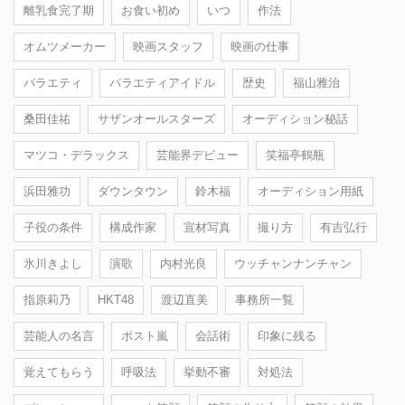
離乳食完了期
お食い初め
いつ
作法
オムツメーカー
映画スタッフ
映画の仕事
バラエティ
バラエティアイドル
歴史
福山雅治
桑田佳祐
サザンオールスターズ
オーディション秘話
マツコ・デラックス
芸能界デビュー
笑福亭鶴瓶
浜田雅功
ダウンタウン
鈴木福
オーディション用紙
子役の条件
構成作家
宣材写真
撮り方
有吉弘行
氷川きよし
演歌
内村光良
ウッチャンナンチャン
指原莉乃
HKT48
渡辺直美
事務所一覧
芸能人の名言
ポスト嵐
会話術
印象に残る
覚えてもらう
呼吸法
挙動不審
対処法