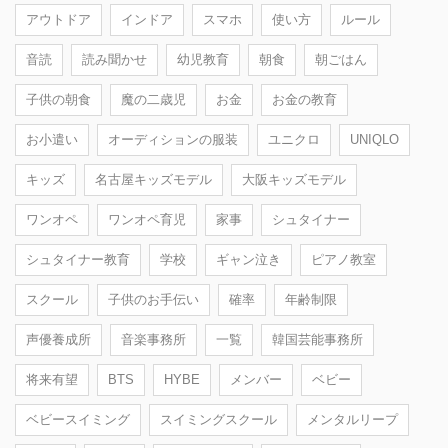
アウトドア
インドア
スマホ
使い方
ルール
音読
読み聞かせ
幼児教育
朝食
朝ごはん
子供の朝食
魔の二歳児
お金
お金の教育
お小遣い
オーディションの服装
ユニクロ
UNIQLO
キッズ
名古屋キッズモデル
大阪キッズモデル
ワンオペ
ワンオペ育児
家事
シュタイナー
シュタイナー教育
学校
ギャン泣き
ピアノ教室
スクール
子供のお手伝い
確率
年齢制限
声優養成所
音楽事務所
一覧
韓国芸能事務所
将来有望
BTS
HYBE
メンバー
ベビー
ベビースイミング
スイミングスクール
メンタルリープ