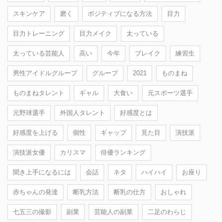
スキンケア
磨く
ポジティブになる方法
目力
目力トレーニング
目力メイク
太っている
太っている芸能人
高い
今年
ブレイク
練習生
男性アイドルグループ
グループ
2021
ものまね
ものまねタレント
ギャル
大食い
元スポーツ選手
元野球選手
外国人タレント
好感度とは
好感度を上げる
個性
ギャップ
見た目
演技派
演技派女優
カリスマ
俳優ランキング
聞き上手になるには
会話
ネタ
ハイハイ
お座り
赤ちゃんの発達
断乳方法
断乳の仕方
おしゃれ
七五三の撮影
副業
芸能人の副業
二足のわらじ