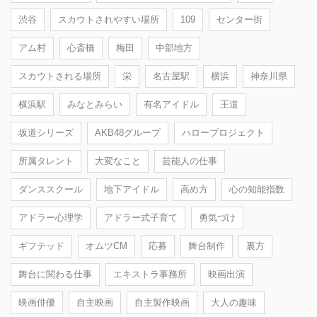
渋谷
スカウトされやすい場所
109
センター街
アム村
心斎橋
梅田
中部地方
スカウトされる場所
栄
名古屋駅
横浜
神奈川県
横浜駅
みなとみらい
有名アイドル
王道
坂道シリーズ
AKB48グループ
ハロープロジェクト
所属タレント
大変なこと
芸能人の仕事
ダンススクール
地下アイドル
高め方
心の知能指数
アドラー心理学
アドラー式子育て
勇気づけ
ギフテッド
オムツCM
応募
舞台制作
裏方
舞台に関わる仕事
エキストラ事務所
映画出演
映画俳優
自主映画
自主製作映画
大人の趣味