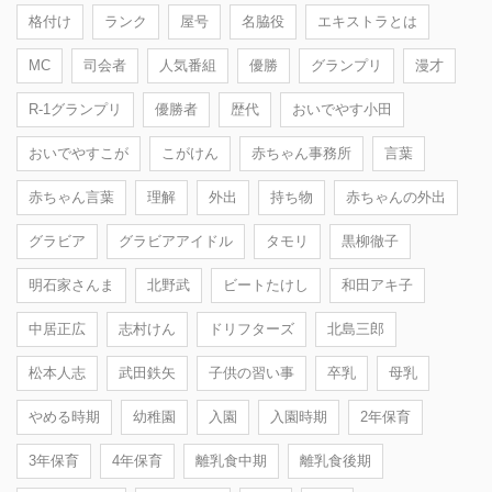
格付け
ランク
屋号
名脇役
エキストラとは
MC
司会者
人気番組
優勝
グランプリ
漫才
R-1グランプリ
優勝者
歴代
おいでやす小田
おいでやすこが
こがけん
赤ちゃん事務所
言葉
赤ちゃん言葉
理解
外出
持ち物
赤ちゃんの外出
グラビア
グラビアアイドル
タモリ
黒柳徹子
明石家さんま
北野武
ビートたけし
和田アキ子
中居正広
志村けん
ドリフターズ
北島三郎
松本人志
武田鉄矢
子供の習い事
卒乳
母乳
やめる時期
幼稚園
入園
入園時期
2年保育
3年保育
4年保育
離乳食中期
離乳食後期