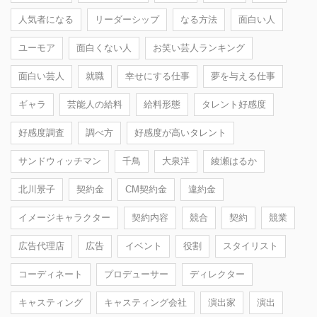
人気者になる
リーダーシップ
なる方法
面白い人
ユーモア
面白くない人
お笑い芸人ランキング
面白い芸人
就職
幸せにする仕事
夢を与える仕事
ギャラ
芸能人の給料
給料形態
タレント好感度
好感度調査
調べ方
好感度が高いタレント
サンドウィッチマン
千鳥
大泉洋
綾瀬はるか
北川景子
契約金
CM契約金
違約金
イメージキャラクター
契約内容
競合
契約
競業
広告代理店
広告
イベント
役割
スタイリスト
コーディネート
プロデューサー
ディレクター
キャスティング
キャスティング会社
演出家
演出