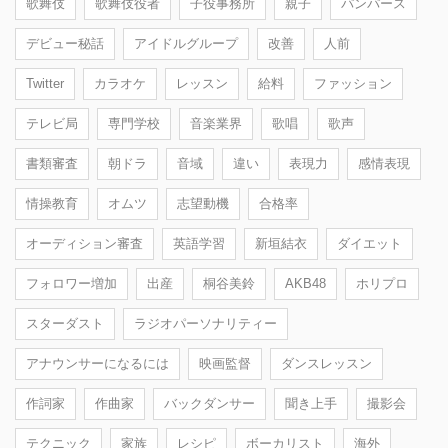
歌舞伎
歌舞伎役者
子役事務所
親子
パンパース
デビュー秘話
アイドルグループ
改善
人前
Twitter
カラオケ
レッスン
給料
ファッション
テレビ局
専門学校
音楽業界
歌唱
歌声
書類審査
朝ドラ
音域
違い
表現力
感情表現
情操教育
オムツ
志望動機
合格率
オーディション審査
英語学習
新垣結衣
ダイエット
フォロワー増加
出産
桐谷美鈴
AKB48
ホリプロ
スターダスト
ラジオパーソナリティー
アナウンサーになるには
映画監督
ダンスレッスン
作詞家
作曲家
バックダンサー
聞き上手
撮影会
テクニック
家族
レシピ
ボーカリスト
海外