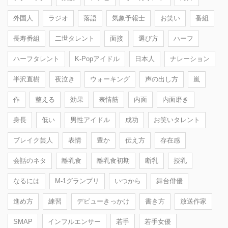
外国人
ラジオ
落語
気象予報士
お笑い
番組
長寿番組
二世タレント
面接
選び方
ハーフ
ハーフタレント
K-Popアイドル
日本人
ナレーション
半沢直樹
夜泣き
ウォーキング
声の出し方
嵐
作
整える
効果
表情筋
内面
内面磨き
身長
低い
男性アイドル
成功
お笑いタレント
ブレイク芸人
表情
豊か
伝え方
存在感
会話のネタ
離乳食
離乳食初期
断乳
授乳
なるには
M-1グランプリ
いつから
舞台俳優
進め方
練習
デビューきっかけ
書き方
放送作家
SMAP
インフルエンサー
若手
若手女優