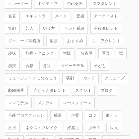
ナレーター
ポジティブ
自己分析
ママタレント
名言
エキストラ
メイク
音楽
アーティスト
笑顔
芸人
やり方
テレビ番組
子役タレント
ジャニーズ事務所
緊張
おすすめ
シニアタレント
趣味
歌唱テクニック
大阪
名古屋
写真
喉
演技
合格
育児
ベビーモデル
子ども
ミュージシャンになるには
演劇
カメラ
アミューズ
劇団四季
赤ちゃんタレント
スタジオ
ブログ
ママモデル
メンタル
レースクイーン
芸能プロダクション
成長
声質
コツ
鍛える
方法
ネクストブレイク
好感度
演技力
収入