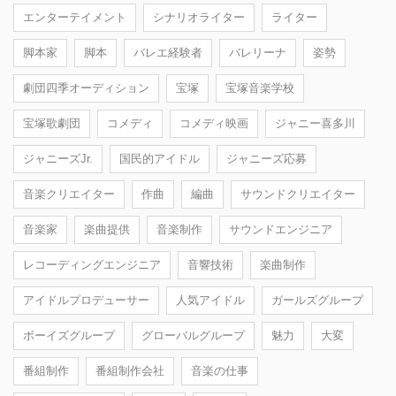
エンターテイメント
シナリオライター
ライター
脚本家
脚本
バレエ経験者
バレリーナ
姿勢
劇団四季オーディション
宝塚
宝塚音楽学校
宝塚歌劇団
コメディ
コメディ映画
ジャニー喜多川
ジャニーズJr.
国民的アイドル
ジャニーズ応募
音楽クリエイター
作曲
編曲
サウンドクリエイター
音楽家
楽曲提供
音楽制作
サウンドエンジニア
レコーディングエンジニア
音響技術
楽曲制作
アイドルプロデューサー
人気アイドル
ガールズグループ
ボーイズグループ
グローバルグループ
魅力
大変
番組制作
番組制作会社
音楽の仕事