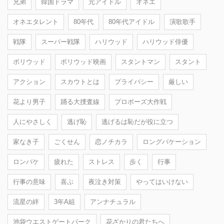
兄弟
韓国ドラマ
元アイドル
オネエ
オネエタレント
80年代
80年代アイドル
演歌歌手
戦隊
スーパー戦隊
ハリウッド
ハリウッド俳優
ボリウッド
ボリウッド映画
スタントマン
スタント
アクション
スカウトとは
プライバシー
厳しい
花より男子
踊る大捜査線
プロポーズ大作戦
人にやさしく
逃げ恥
逃げるは恥だが役に立つ
家なき子
ごくせん
恋ノチカラ
ロングバケーション
ロンバケ
疲れた
ストレス
歩く
行事
行事の意味
喜ぶ
夜泣き対策
やってはいけない
流星の絆
3年A組
アンナチュラル
池袋ウエストゲートパーク
花ざかりの君たちへ