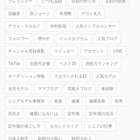
プレッシャー
いつも笑顔
笑顔の作り方
笑顔の効果
加藤茶
所ジョージ
草彅剛
デヴィ夫人
デヴィ・スカルノ
木村拓哉
人気インフルエンサー
フォロワー
増やす
インスタグラム
人気ブログ
チャンネル登録者数
ツイッター
アカウント
LINE
TikTok
次世代女優
ベスト20
演技力ランキング
オーディション情報
スカウトされる顔
人気モデル
女性モデル
ママブログ
芸能人ブログ
未経験
シニアモデル事務所
老後
健康
健康長寿
長寿
長生き
健康になるには
定年後
定年後の生活
定年後の過ごし方
セカンドライフ
シニアの仕事
日本人歌手
歌唱力が高い
歌唱力向上