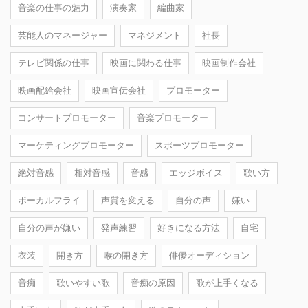
音楽の仕事の魅力
演奏家
編曲家
芸能人のマネージャー
マネジメント
社長
テレビ関係の仕事
映画に関わる仕事
映画制作会社
映画配給会社
映画宣伝会社
プロモーター
コンサートプロモーター
音楽プロモーター
マーケティングプロモーター
スポーツプロモーター
絶対音感
相対音感
音感
エッジボイス
歌い方
ボーカルフライ
声質を変える
自分の声
嫌い
自分の声が嫌い
発声練習
好きになる方法
自宅
衣装
開き方
喉の開き方
俳優オーディション
音痴
歌いやすい歌
音痴の原因
歌が上手くなる