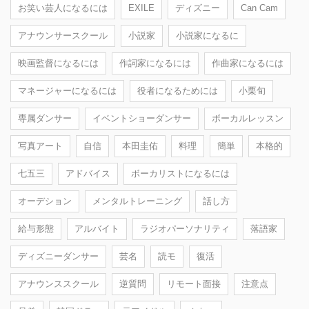
お笑い芸人になるには
EXILE
ディズニー
Can Cam
アナウンサースクール
小説家
小説家になるに
映画監督になるには
作詞家になるには
作曲家になるには
マネージャーになるには
役者になるためには
小栗旬
専属ダンサー
イベントショーダンサー
ボーカルレッスン
写真アート
自信
本田圭佑
料理
簡単
本格的
七五三
アドバイス
ボーカリストになるには
オーデション
メンタルトレーニング
話し方
給与形態
アルバイト
ラジオパーソナリティ
落語家
ディズニーダンサー
芸名
読モ
復活
アナウンススクール
逆質問
リモート面接
注意点