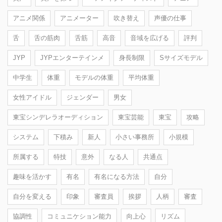
アニメ関係
アニメーター
吹き替え
声優の仕事
舌
舌の筋肉
舌筋
高音
音域を広げる
評判
JYP
JYPエンターテインメ
身長制限
Sサイズモデル
中学生
体重
モデルの体重
平均体重
女性アイドル
ジェンダー
男女
東宝シンデレラオーディション
東宝芸能
東宝
攻略
システム
下積み
新人
小さい事務所
小規模
所属する
特技
意外
なる人
共通点
趣味を活かす
有名
有名になる方法
自分
自分を変える
印象
審査員
挨拶
人柄
審査
協調性
コミュニケション能力
向上心
リズム