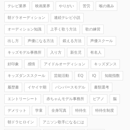
テレビ業界
映画業界
やりがい
苦労
喉の痛み
朝ドラオーディション
連続テレビ小説
オーディション知識
上手く歌う方法
歌の練習
出し方
声優になる方法
鍛える方法
声優スクール
キッズモデル事務所
入り方
新生児
有名人
好印象
感情
アイドルオーディション
キッズダンス
キッズダンススクール
芸能活動
EQ
IQ
知能指数
履歴書
イヤイヤ期
パンパースモデル
書類選考
エントリーシート
赤ちゃんモデル事務所
ピアノ
脳
デメリット
学童
全身写真
特待生
特待生制度
朝ドラヒロイン
アニソン歌手になるには