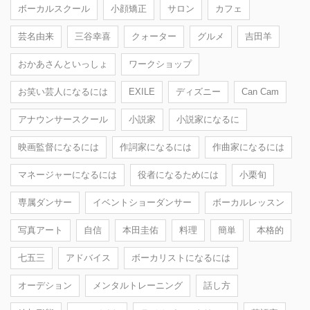
ボーカルスクール
小顔矯正
サロン
カフェ
芸名由来
三谷幸喜
クォーター
グルメ
吉田羊
おかあさんといっしょ
ワークショップ
お笑い芸人になるには
EXILE
ディズニー
Can Cam
アナウンサースクール
小説家
小説家になるに
映画監督になるには
作詞家になるには
作曲家になるには
マネージャーになるには
役者になるためには
小栗旬
専属ダンサー
イベントショーダンサー
ボーカルレッスン
写真アート
自信
本田圭佑
料理
簡単
本格的
七五三
アドバイス
ボーカリストになるには
オーデション
メンタルトレーニング
話し方