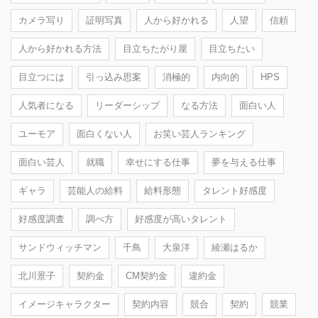
カメラ写り
証明写真
人から好かれる
人望
信頼
人から好かれる方法
目立ちたがり屋
目立ちたい
目立つには
引っ込み思案
消極的
内向的
HPS
人気者になる
リーダーシップ
なる方法
面白い人
ユーモア
面白くない人
お笑い芸人ランキング
面白い芸人
就職
幸せにする仕事
夢を与える仕事
ギャラ
芸能人の給料
給料形態
タレント好感度
好感度調査
調べ方
好感度が高いタレント
サンドウィッチマン
千鳥
大泉洋
綾瀬はるか
北川景子
契約金
CM契約金
違約金
イメージキャラクター
契約内容
競合
契約
競業