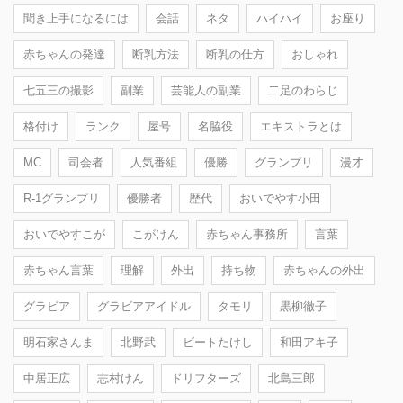
聞き上手になるには
会話
ネタ
ハイハイ
お座り
赤ちゃんの発達
断乳方法
断乳の仕方
おしゃれ
七五三の撮影
副業
芸能人の副業
二足のわらじ
格付け
ランク
屋号
名脇役
エキストラとは
MC
司会者
人気番組
優勝
グランプリ
漫才
R-1グランプリ
優勝者
歴代
おいでやす小田
おいでやすこが
こがけん
赤ちゃん事務所
言葉
赤ちゃん言葉
理解
外出
持ち物
赤ちゃんの外出
グラビア
グラビアアイドル
タモリ
黒柳徹子
明石家さんま
北野武
ビートたけし
和田アキ子
中居正広
志村けん
ドリフターズ
北島三郎