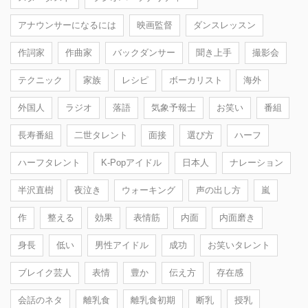
アナウンサーになるには
映画監督
ダンスレッスン
作詞家
作曲家
バックダンサー
聞き上手
撮影会
テクニック
家族
レシピ
ボーカリスト
海外
外国人
ラジオ
落語
気象予報士
お笑い
番組
長寿番組
二世タレント
面接
選び方
ハーフ
ハーフタレント
K-Popアイドル
日本人
ナレーション
半沢直樹
夜泣き
ウォーキング
声の出し方
嵐
作
整える
効果
表情筋
内面
内面磨き
身長
低い
男性アイドル
成功
お笑いタレント
ブレイク芸人
表情
豊か
伝え方
存在感
会話のネタ
離乳食
離乳食初期
断乳
授乳