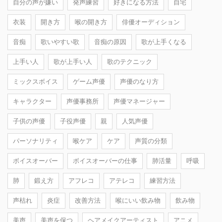
自分の声が嫌い
発声練習
好きになる方法
自宅
衣装
開き方
喉の開き方
俳優オーディション
音痴
歌いやすい歌
音痴の原因
歌が上手くなる
上手い人
歌が上手い人
歌のテクニック
ミックスボイス
ゲーム声優
声優のなり方
キャラクター
声優事務所
声優マネージャー
子供の声優
子役声優
親
人気声優
パーソナリティ
喉ケア
ケア
声質の分類
ボイスオーバー
ボイスオーバーの仕事
肺活量
呼吸
肺
鍛え方
アフレコ
アテレコ
練習方法
声枯れ
炎症
改善方法
喉にいい飲み物
飲み物
美声
美声を保つ
ヘアメイクアーティスト
アニメ