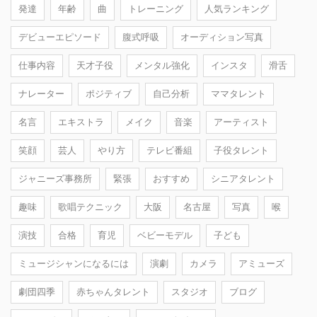
発達
年齢
曲
トレーニング
人気ランキング
デビューエピソード
腹式呼吸
オーディション写真
仕事内容
天才子役
メンタル強化
インスタ
滑舌
ナレーター
ポジティブ
自己分析
ママタレント
名言
エキストラ
メイク
音楽
アーティスト
笑顔
芸人
やり方
テレビ番組
子役タレント
ジャニーズ事務所
緊張
おすすめ
シニアタレント
趣味
歌唱テクニック
大阪
名古屋
写真
喉
演技
合格
育児
ベビーモデル
子ども
ミュージシャンになるには
演劇
カメラ
アミューズ
劇団四季
赤ちゃんタレント
スタジオ
ブログ