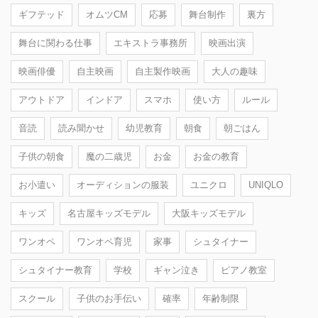
ギフテッド
オムツCM
応募
舞台制作
裏方
舞台に関わる仕事
エキストラ事務所
映画出演
映画俳優
自主映画
自主製作映画
大人の趣味
アウトドア
インドア
スマホ
使い方
ルール
音読
読み聞かせ
幼児教育
朝食
朝ごはん
子供の朝食
魔の二歳児
お金
お金の教育
お小遣い
オーディションの服装
ユニクロ
UNIQLO
キッズ
名古屋キッズモデル
大阪キッズモデル
ワンオペ
ワンオペ育児
家事
シュタイナー
シュタイナー教育
学校
ギャン泣き
ピアノ教室
スクール
子供のお手伝い
確率
年齢制限