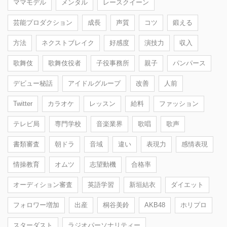
ママモデル
メンタル
レースクイーン
芸能プロダクション
成長
声質
コツ
鍛える
方法
ネクストブレイク
好感度
演技力
収入
歌舞伎
歌舞伎役者
子役事務所
親子
パンパース
デビュー秘話
アイドルグループ
改善
人前
Twitter
カラオケ
レッスン
給料
ファッション
テレビ局
専門学校
音楽業界
歌唱
歌声
書類審査
朝ドラ
音域
違い
表現力
感情表現
情操教育
オムツ
志望動機
合格率
オーディション審査
英語学習
新垣結衣
ダイエット
フォロワー増加
出産
桐谷美鈴
AKB48
ホリプロ
スターダスト
ラジオパーソナリティー