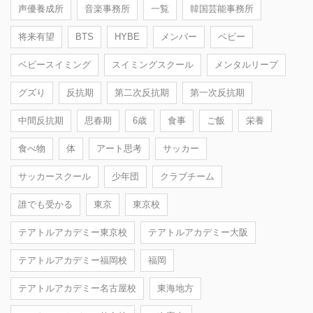
声優養成所
音楽事務所
一覧
韓国芸能事務所
将来有望
BTS
HYBE
メンバー
ベビー
ベビースイミング
スイミングスクール
メンタルリープ
グズり
反抗期
第二次反抗期
第一次反抗期
中間反抗期
思春期
6歳
食事
ご飯
栄養
食べ物
体
アート思考
サッカー
サッカースクール
少年団
クラブチーム
誰でも受かる
東京
東京校
テアトルアカデミー東京校
テアトルアカデミー大阪
テアトルアカデミー福岡校
福岡
テアトルアカデミー名古屋校
東海地方