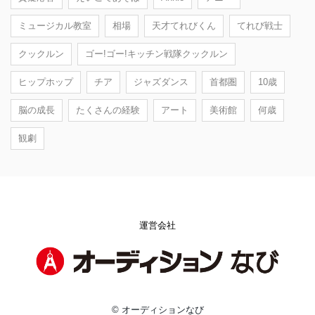
ミュージカル教室
相場
天才てれびくん
てれび戦士
クックルン
ゴー!ゴー!キッチン戦隊クックルン
ヒップホップ
チア
ジャズダンス
首都圏
10歳
脳の成長
たくさんの経験
アート
美術館
何歳
観劇
運営会社
© オーディションなび