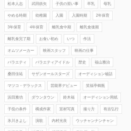
松本人志
武田鉄矢
子供の習い事
卒乳
母乳
やめる時期
幼稚園
入園
入園時期
2年保育
3年保育
4年保育
離乳食中期
離乳食後期
離乳食完了期
お食い初め
いつ
作法
オムツメーカー
映画スタッフ
映画の仕事
バラエティ
バラエティアイドル
歴史
福山雅治
桑田佳祐
サザンオールスターズ
オーディション秘話
マツコ・デラックス
芸能界デビュー
笑福亭鶴瓶
浜田雅功
ダウンタウン
鈴木福
オーディション用紙
子役の条件
構成作家
宣材写真
撮り方
有吉弘行
氷川きよし
演歌
内村光良
ウッチャンナンチャン