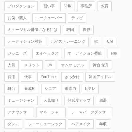
プロダクション
習い事
NHK
事務所
教育
お笑い芸人
ユーチューバー
テレビ
ミュージカル俳優になるには
韓国
撮影
オーディション対策
ボイストレーニング
歌
CM
ジャニーズ
エイベックス
オーディション番組
sns
人気
メリット
声
オムツモデル
舞台出演
費用
仕事
YouTube
きっかけ
韓国アイドル
舞台
養成所
シニア
歌唱力
Eテレ
ミュージシャン
人見知り
好感度アップ
服装
アナウンサー
マネージャー
テーマパークダンサー
ダンス
ソニーミュージック
ヘアメイク
年収