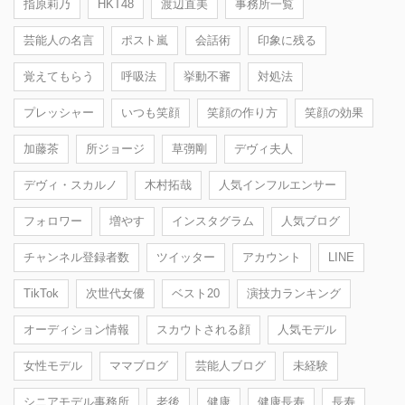
指原莉乃
HKT48
渡辺直美
事務所一覧
芸能人の名言
ポスト嵐
会話術
印象に残る
覚えてもらう
呼吸法
挙動不審
対処法
プレッシャー
いつも笑顔
笑顔の作り方
笑顔の効果
加藤茶
所ジョージ
草彅剛
デヴィ夫人
デヴィ・スカルノ
木村拓哉
人気インフルエンサー
フォロワー
増やす
インスタグラム
人気ブログ
チャンネル登録者数
ツイッター
アカウント
LINE
TikTok
次世代女優
ベスト20
演技力ランキング
オーディション情報
スカウトされる顔
人気モデル
女性モデル
ママブログ
芸能人ブログ
未経験
シニアモデル事務所
老後
健康
健康長寿
長寿