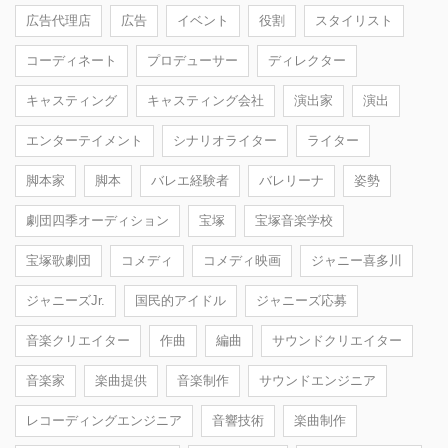
広告代理店
広告
イベント
役割
スタイリスト
コーディネート
プロデューサー
ディレクター
キャスティング
キャスティング会社
演出家
演出
エンターテイメント
シナリオライター
ライター
脚本家
脚本
バレエ経験者
バレリーナ
姿勢
劇団四季オーディション
宝塚
宝塚音楽学校
宝塚歌劇団
コメディ
コメディ映画
ジャニー喜多川
ジャニーズJr.
国民的アイドル
ジャニーズ応募
音楽クリエイター
作曲
編曲
サウンドクリエイター
音楽家
楽曲提供
音楽制作
サウンドエンジニア
レコーディングエンジニア
音響技術
楽曲制作