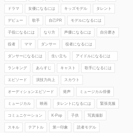
ドラマ
女優になるには
キッズモデル
タレント
デビュー
歌手
自己PR
モデルになるには
子役になるには
なり方
声優になるには
自分磨き
役者
ママ
ダンサー
役者になるには
ダンサーになるには
生い立ち
アイドルになるには
ランキング
あらすじ
キャスト
歌手になるには
エピソード
演技力向上
スカウト
オーディションエピソード
発声
ミュージカル俳優
ミュージカル
映画
タレントになるには
緊張克服
コミュニケーション
K-Pop
子供
写真撮影
スキル
テアトル
第一印象
読者モデル