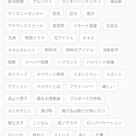
給与形態
アルバイト
ラジオパーソナリティ
落語家
ディズニーダンサー
芸名
読モ
復活
アナウンススクール
逆質問
リモート面接
注意点
兄弟
韓国ドラマ
元アイドル
オネエ
オネエタレント
80年代
80年代アイドル
演歌歌手
戦隊
スーパー戦隊
ハリウッド
ハリウッド俳優
ボリウッド
ボリウッド映画
スタントマン
スタント
アクション
スカウトとは
プライバシー
厳しい
花より男子
踊る大捜査線
プロポーズ大作戦
人にやさしく
逃げ恥
逃げるは恥だが役に立つ
家なき子
ごくせん
恋ノチカラ
ロングバケーション
ロンバケ
疲れた
ストレス
歩く
行事