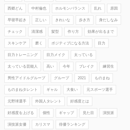
西郷どん
中村倫也
ホルモンバランス
乱れ
原因
早寝早起き
正しい
きれいな
歩き方
身だしなみ
チェック
清潔感
髪型
作り方
効果が出るまで
スキンケア
磨く
ポジティブになる方法
目力
目力トレーニング
目力メイク
太っている
太っている芸能人
高い
今年
ブレイク
練習生
男性アイドルグループ
グループ
2021
ものまね
ものまねタレント
ギャル
大食い
元スポーツ選手
元野球選手
外国人タレント
好感度とは
好感度を上げる
個性
ギャップ
見た目
演技派
演技派女優
カリスマ
俳優ランキング