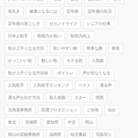
長生き
健康になるには
定年後
定年後の生活
定年後の過ごし方
セカンドライフ
シニアの仕事
日本人歌手
歌唱力が高い
歌唱力向上
歌が上手くなる方法
歌いやすい曲
簡単な曲
曲名
かっこいい歌
難しい歌
モテる歌
人気曲
歌が上手くなる方法雄
ボイトレ
声が出なくなる
人気歌手
人気歌手ランキング
ベスト
通る声
通る声を出す方法
新人発掘
スター
関西
北海道事務所
芸濃プロダクション
ご当地
仙台
東北
宮城県
愛知県
中京
岡山
岡山の芸能事務所
福岡県
幼児番組
写真写り