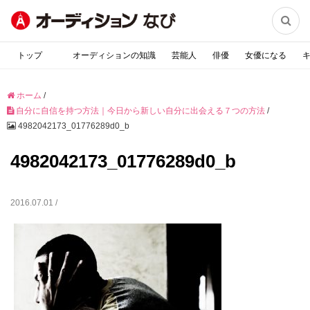

トップ
オーディションの知識
芸能人
俳優
女優になる
ホーム
/
自分に自信を持つ方法｜今日から新しい自分に出会える７つの方法
/
4982042173_01776289d0_b
4982042173_01776289d0_b
2016.07.01 /