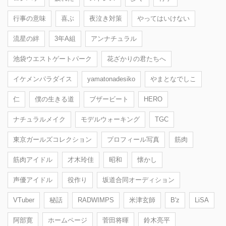
行事の意味
喜ぶ
夜泣き対策
やってはいけない
流星の絆
3年A組
アンナチュラル
池袋ウエストゲートパーク
花ざかりの君たちへ
イケメンパラダイス
yamatonadesiko
やまとなでしこ
仁
僕の生きる道
ブザービート
HERO
ナチュラルメイク
モデルウォーキング
TGC
東京ガールズコレクション
プロフィール写真
筋肉
筋肉アイドル
才木玲佳
昭和
懐かし
声優アイドル
役作り
坂道合同オーディション
VTuber
秘話
RADWIMPS
米津玄師
B'z
LiSA
阿部寛
ホームページ
菅田将暉
鈴木亮平