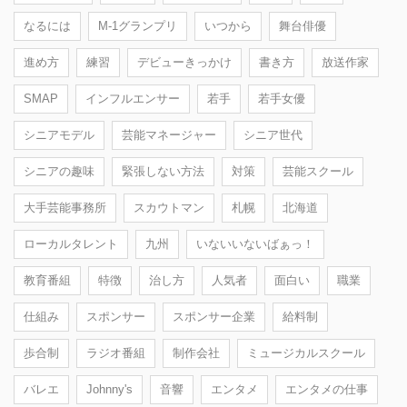
なるには
M-1グランプリ
いつから
舞台俳優
進め方
練習
デビューきっかけ
書き方
放送作家
SMAP
インフルエンサー
若手
若手女優
シニアモデル
芸能マネージャー
シニア世代
シニアの趣味
緊張しない方法
対策
芸能スクール
大手芸能事務所
スカウトマン
札幌
北海道
ローカルタレント
九州
いないいないばぁっ！
教育番組
特徴
治し方
人気者
面白い
職業
仕組み
スポンサー
スポンサー企業
給料制
歩合制
ラジオ番組
制作会社
ミュージカルスクール
バレエ
Johnny's
音響
エンタメ
エンタメの仕事