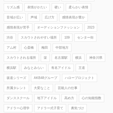
リズム感
表情がかたい
硬い
柔らかい表情
音域が広い
声域
広げ方
感情表現が豊か
感情表現が苦手
オーディションファッション
2023
渋谷
スカウトされやすい場所
109
センター街
アム村
心斎橋
梅田
中部地方
スカウトされる場所
栄
名古屋駅
横浜
神奈川県
横浜駅
みなとみらい
有名アイドル
王道
坂道シリーズ
AKB48グループ
ハロープロジェクト
所属タレント
大変なこと
芸能人の仕事
ダンススクール
地下アイドル
高め方
心の知能指数
アドラー心理学
アドラー式子育て
勇気づけ