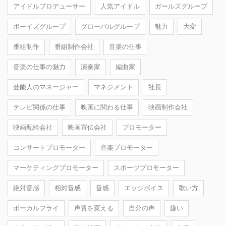
アイドルプロデューサー
人気アイドル
ガールズグループ
ボーイズグループ
グローバルグループ
魅力
大変
番組制作
番組制作会社
音楽の仕事
音楽の仕事の魅力
演奏家
編曲家
芸能人のマネージャー
マネジメント
社長
テレビ関係の仕事
映画に関わる仕事
映画制作会社
映画配給会社
映画宣伝会社
プロモーター
コンサートプロモーター
音楽プロモーター
マーケティングプロモーター
スポーツプロモーター
絶対音感
相対音感
音感
エッジボイス
歌い方
ボーカルフライ
声質を変える
自分の声
嫌い