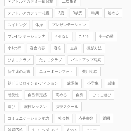
テアトルアカデミー仙台校
二次審査
テアトルアカデミー札幌
3歳
3歳児
時期
始める
スイミング
体操
プレゼンテーション
プレゼンテーション力
させない
こども
小一の壁
小1の壁
審査内容
容姿
全身
撮影方法
ひよこクラブ
たまごクラブ
バストアップ写真
新生児の写真
ニューボーンフォト
費用免除
朝ドラヒロインｐ-ディション
放課後
小学生
感性
感受性
自己肯定感
高める
自身
ごっこ遊び
遊び
演技レッスン
演技スクール
コミュニケーション能力
社会性
応募書類
質問
質疑応答
えいごであそぼ
Annie
アニー