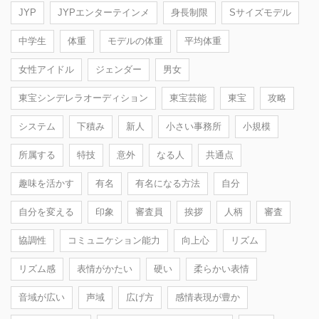
JYP
JYPエンターテインメ
身長制限
Sサイズモデル
中学生
体重
モデルの体重
平均体重
女性アイドル
ジェンダー
男女
東宝シンデレラオーディション
東宝芸能
東宝
攻略
システム
下積み
新人
小さい事務所
小規模
所属する
特技
意外
なる人
共通点
趣味を活かす
有名
有名になる方法
自分
自分を変える
印象
審査員
挨拶
人柄
審査
協調性
コミュニケション能力
向上心
リズム
リズム感
表情がかたい
硬い
柔らかい表情
音域が広い
声域
広げ方
感情表現が豊か