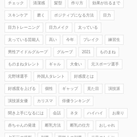
チェック
清潔感
髪型
作り方
効果が出るまで
スキンケア
磨く
ポジティブになる方法
目力
目力トレーニング
目力メイク
太っている
太っている芸能人
高い
今年
ブレイク
練習生
男性アイドルグループ
グループ
2021
ものまね
ものまねタレント
ギャル
大食い
元スポーツ選手
元野球選手
外国人タレント
好感度とは
好感度を上げる
個性
ギャップ
見た目
演技派
演技派女優
カリスマ
俳優ランキング
聞き上手になるには
会話
ネタ
ハイハイ
お座り
赤ちゃんの発達
断乳方法
断乳の仕方
おしゃれ