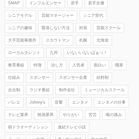
SMAP
インフルエンサー
若手
若手女優
シニアモデル
芸能マネージャー
シニア世代
シニアの趣味
緊張しない方法
対策
芸能スクール
大手芸能事務所
スカウトマン
札幌
北海道
ローカルタレント
九州
いないいないばぁっ！
教育番組
特徴
治し方
人気者
面白い
職業
仕組み
スポンサー
スポンサー企業
給料制
歩合制
ラジオ番組
制作会社
ミュージカルスクール
バレエ
Johnny's
音響
エンタメ
エンタメの仕事
テレビ業界
映画業界
やりがい
苦労
喉の痛み
朝ドラオーディション
連続テレビ小説