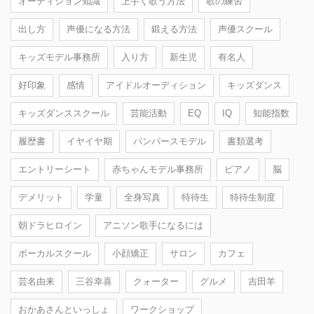
オーディション知識
上手く歌う方法
歌の練習
出し方
声優になる方法
鍛える方法
声優スクール
キッズモデル事務所
入り方
新生児
有名人
好印象
感情
アイドルオーディション
キッズダンス
キッズダンススクール
芸能活動
EQ
IQ
知能指数
履歴書
イヤイヤ期
パンパースモデル
書類選考
エントリーシート
赤ちゃんモデル事務所
ピアノ
脳
デメリット
学童
全身写真
特待生
特待生制度
朝ドラヒロイン
アニソン歌手になるには
ボーカルスクール
小顔矯正
サロン
カフェ
芸名由来
三谷幸喜
クォーター
グルメ
吉田羊
おかあさんといっしょ
ワークショップ