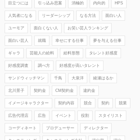
目立つには
引っ込み思案
消極的
内向的
HPS
人気者になる
リーダーシップ
なる方法
面白い人
ユーモア
面白くない人
お笑い芸人ランキング
面白い芸人
就職
幸せにする仕事
夢を与える仕事
ギャラ
芸能人の給料
給料形態
タレント好感度
好感度調査
調べ方
好感度が高いタレント
サンドウィッチマン
千鳥
大泉洋
綾瀬はるか
北川景子
契約金
CM契約金
違約金
イメージキャラクター
契約内容
競合
契約
競業
広告代理店
広告
イベント
役割
スタイリスト
コーディネート
プロデューサー
ディレクター