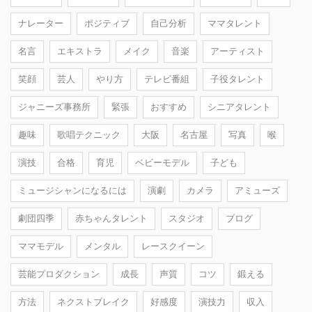
ナレーター
ポジティブ
自己分析
ママタレント
名言
エキストラ
メイク
音楽
アーティスト
笑顔
芸人
やり方
テレビ番組
子役タレント
ジャニーズ事務所
緊張
おすすめ
シニアタレント
趣味
歌唱テクニック
大阪
名古屋
写真
喉
演技
合格
育児
ベビーモデル
子ども
ミュージシャンになるには
演劇
カメラ
アミューズ
劇団四季
赤ちゃんタレント
スタジオ
ブログ
ママモデル
メンタル
レースクイーン
芸能プロダクション
成長
声質
コツ
鍛える
方法
ネクストブレイク
好感度
演技力
収入