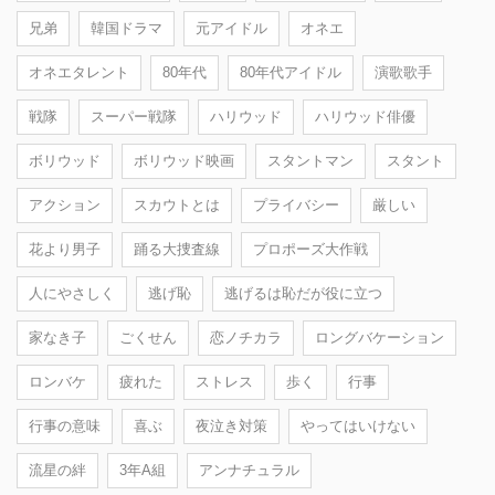
兄弟
韓国ドラマ
元アイドル
オネエ
オネエタレント
80年代
80年代アイドル
演歌歌手
戦隊
スーパー戦隊
ハリウッド
ハリウッド俳優
ボリウッド
ボリウッド映画
スタントマン
スタント
アクション
スカウトとは
プライバシー
厳しい
花より男子
踊る大捜査線
プロポーズ大作戦
人にやさしく
逃げ恥
逃げるは恥だが役に立つ
家なき子
ごくせん
恋ノチカラ
ロングバケーション
ロンバケ
疲れた
ストレス
歩く
行事
行事の意味
喜ぶ
夜泣き対策
やってはいけない
流星の絆
3年A組
アンナチュラル