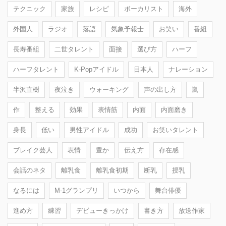
テクニック
家族
レシピ
ボーカリスト
海外
外国人
ラジオ
落語
気象予報士
お笑い
番組
長寿番組
二世タレント
面接
選び方
ハーフ
ハーフタレント
K-Popアイドル
日本人
ナレーション
半沢直樹
夜泣き
ウォーキング
声の出し方
嵐
作
整える
効果
表情筋
内面
内面磨き
身長
低い
男性アイドル
成功
お笑いタレント
ブレイク芸人
表情
豊か
伝え方
存在感
会話のネタ
離乳食
離乳食初期
断乳
授乳
なるには
M-1グランプリ
いつから
舞台俳優
進め方
練習
デビューきっかけ
書き方
放送作家