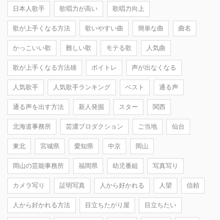
日本人歌手
歌唱力が高い
歌唱力向上
歌が上手くなる方法
歌いやすい曲
簡単な曲
曲名
かっこいい歌
難しい歌
モテる歌
人気曲
歌が上手くなる方法雄
ボイトレ
声が出なくなる
人気歌手
人気歌手ランキング
ベスト
通る声
通る声を出す方法
新人発掘
スター
関西
北海道事務所
芸濃プロダクション
ご当地
仙台
東北
宮城県
愛知県
中京
岡山
岡山の芸能事務所
福岡県
幼児番組
写真写り
カメラ写り
証明写真
人から好かれる
人望
信頼
人から好かれる方法
目立ちたがり屋
目立ちたい