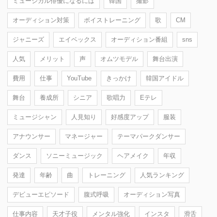
ミュージカル俳優になるには
韓国
撮影
オーディション対策
ボイストレーニング
歌
CM
ジャニーズ
エイベックス
オーディション番組
sns
人気
メリット
声
オムツモデル
舞台出演
費用
仕事
YouTube
きっかけ
韓国アイドル
舞台
養成所
シニア
歌唱力
Eテレ
ミュージシャン
人見知り
好感度アップ
服装
アナウンサー
マネージャー
テーマパークダンサー
ダンス
ソニーミュージック
ヘアメイク
年収
発達
年齢
曲
トレーニング
人気ランキング
デビューエピソード
腹式呼吸
オーディション写真
仕事内容
天才子役
メンタル強化
インスタ
滑舌