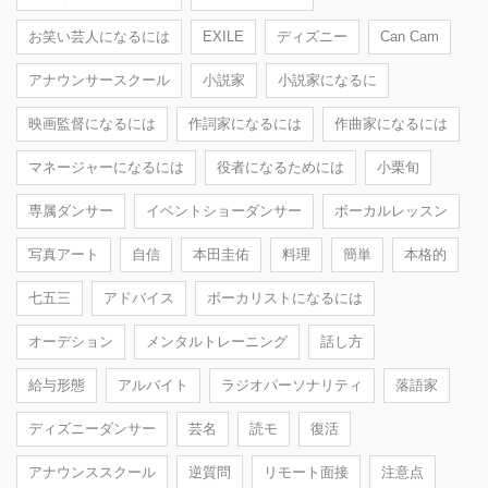
お笑い芸人になるには
EXILE
ディズニー
Can Cam
アナウンサースクール
小説家
小説家になるに
映画監督になるには
作詞家になるには
作曲家になるには
マネージャーになるには
役者になるためには
小栗旬
専属ダンサー
イベントショーダンサー
ボーカルレッスン
写真アート
自信
本田圭佑
料理
簡単
本格的
七五三
アドバイス
ボーカリストになるには
オーデション
メンタルトレーニング
話し方
給与形態
アルバイト
ラジオパーソナリティ
落語家
ディズニーダンサー
芸名
読モ
復活
アナウンススクール
逆質問
リモート面接
注意点