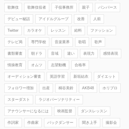
歌舞伎
歌舞伎役者
子役事務所
親子
パンパース
デビュー秘話
アイドルグループ
改善
人前
Twitter
カラオケ
レッスン
給料
ファッション
テレビ局
専門学校
音楽業界
歌唱
歌声
書類審査
朝ドラ
音域
違い
表現力
感情表現
情操教育
オムツ
志望動機
合格率
オーディション審査
英語学習
新垣結衣
ダイエット
フォロワー増加
出産
桐谷美鈴
AKB48
ホリプロ
スターダスト
ラジオパーソナリティー
アナウンサーになるには
映画監督
ダンスレッスン
作詞家
作曲家
バックダンサー
聞き上手
撮影会