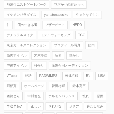
池袋ウエストゲートパーク
花ざかりの君たちへ
イケメンパラダイス
yamatonadesiko
やまとなでしこ
仁
僕の生きる道
ブザービート
HERO
ナチュラルメイク
モデルウォーキング
TGC
東京ガールズコレクション
プロフィール写真
筋肉
筋肉アイドル
才木玲佳
昭和
懐かし
声優アイドル
役作り
坂道合同オーディション
VTuber
秘話
RADWIMPS
米津玄師
B'z
LiSA
阿部寛
ホームページ
菅田将暉
鈴木亮平
西郷どん
中村倫也
ホルモンバランス
乱れ
原因
早寝早起き
正しい
きれいな
歩き方
身だしなみ