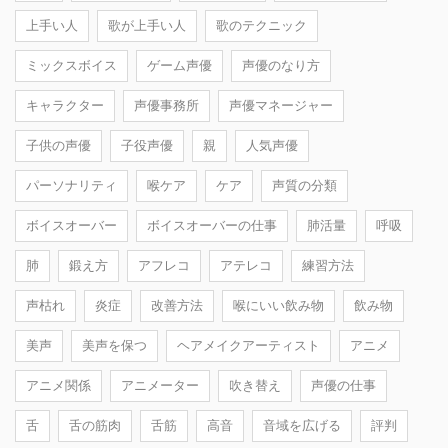
上手い人
歌が上手い人
歌のテクニック
ミックスボイス
ゲーム声優
声優のなり方
キャラクター
声優事務所
声優マネージャー
子供の声優
子役声優
親
人気声優
パーソナリティ
喉ケア
ケア
声質の分類
ボイスオーバー
ボイスオーバーの仕事
肺活量
呼吸
肺
鍛え方
アフレコ
アテレコ
練習方法
声枯れ
炎症
改善方法
喉にいい飲み物
飲み物
美声
美声を保つ
ヘアメイクアーティスト
アニメ
アニメ関係
アニメーター
吹き替え
声優の仕事
舌
舌の筋肉
舌筋
高音
音域を広げる
評判