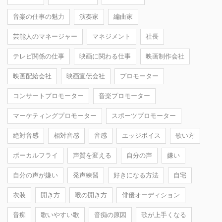
音楽の仕事の魅力
演奏家
編曲家
芸能人のマネージャー
マネジメント
社長
テレビ関係の仕事
映画に関わる仕事
映画制作会社
映画配給会社
映画宣伝会社
プロモーター
コンサートプロモーター
音楽プロモーター
マーケティングプロモーター
スポーツプロモーター
絶対音感
相対音感
音感
エッジボイス
歌い方
ボーカルフライ
声質を変える
自分の声
嫌い
自分の声が嫌い
発声練習
好きになる方法
自宅
衣装
開き方
喉の開き方
俳優オーディション
音痴
歌いやすい歌
音痴の原因
歌が上手くなる