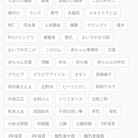
七五三の撮影
副業
芸能人の副業
二足のわらじ
格付け
ランク
屋号
名脇役
エキストラとは
MC
司会者
人気番組
優勝
グランプリ
漫才
R-1グランプリ
優勝者
歴代
おいでやす小田
おいでやすこが
こがけん
赤ちゃん事務所
言葉
赤ちゃん言葉
理解
外出
持ち物
赤ちゃんの外出
グラビア
グラビアアイドル
タモリ
黒柳徹子
明石家さんま
北野武
ビートたけし
和田アキ子
中居正広
志村けん
ドリフターズ
北島三郎
松本人志
武田鉄矢
子供の習い事
卒乳
母乳
やめる時期
幼稚園
入園
入園時期
2年保育
3年保育
4年保育
離乳食中期
離乳食後期