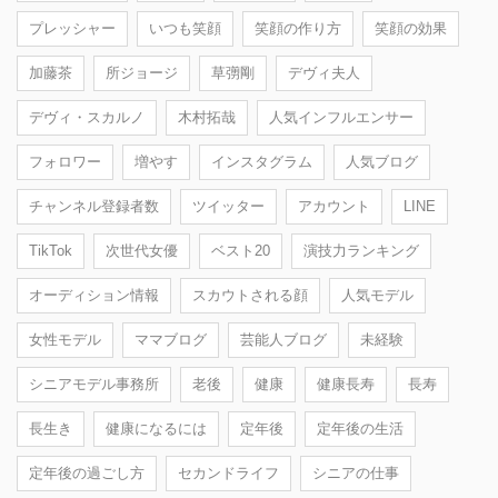
プレッシャー
いつも笑顔
笑顔の作り方
笑顔の効果
加藤茶
所ジョージ
草彅剛
デヴィ夫人
デヴィ・スカルノ
木村拓哉
人気インフルエンサー
フォロワー
増やす
インスタグラム
人気ブログ
チャンネル登録者数
ツイッター
アカウント
LINE
TikTok
次世代女優
ベスト20
演技力ランキング
オーディション情報
スカウトされる顔
人気モデル
女性モデル
ママブログ
芸能人ブログ
未経験
シニアモデル事務所
老後
健康
健康長寿
長寿
長生き
健康になるには
定年後
定年後の生活
定年後の過ごし方
セカンドライフ
シニアの仕事