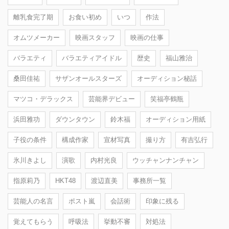
離乳食完了期
お食い初め
いつ
作法
オムツメーカー
映画スタッフ
映画の仕事
バラエティ
バラエティアイドル
歴史
福山雅治
桑田佳祐
サザンオールスターズ
オーディション秘話
マツコ・デラックス
芸能界デビュー
笑福亭鶴瓶
浜田雅功
ダウンタウン
鈴木福
オーディション用紙
子役の条件
構成作家
宣材写真
撮り方
有吉弘行
氷川きよし
演歌
内村光良
ウッチャンナンチャン
指原莉乃
HKT48
渡辺直美
事務所一覧
芸能人の名言
ポスト嵐
会話術
印象に残る
覚えてもらう
呼吸法
挙動不審
対処法