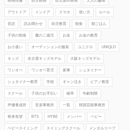
映画俳優
自主映画
自主製作映画
大人の趣味
アウトドア
インドア
スマホ
使い方
ルール
音読
読み聞かせ
幼児教育
朝食
朝ごはん
子供の朝食
魔の二歳児
お金
お金の教育
お小遣い
オーディションの服装
ユニクロ
UNIQLO
キッズ
名古屋キッズモデル
大阪キッズモデル
ワンオペ
ワンオペ育児
家事
シュタイナー
シュタイナー教育
学校
ギャン泣き
ピアノ教室
スクール
子供のお手伝い
確率
年齢制限
声優養成所
音楽事務所
一覧
韓国芸能事務所
将来有望
BTS
HYBE
メンバー
ベビー
ベビースイミング
スイミングスクール
メンタルリープ