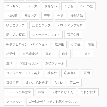
プレゼンテーション力
させない
こども
小一の壁
小1の壁
審査内容
容姿
全身
撮影方法
ひよこクラブ
たまごクラブ
バストアップ写真
新生児の写真
ニューボーンフォト
費用免除
朝ドラヒロインｐ-ディション
放課後
小学生
感性
感受性
自己肯定感
高める
自身
ごっこ遊び
遊び
演技レッスン
演技スクール
コミュニケーション能力
社会性
応募書類
質問
質疑応答
えいごであそぼ
Annie
アニー
ミュージカル教室
相場
天才てれびくん
てれび戦士
クックルン
ゴー!ゴー!キッチン戦隊クックルン