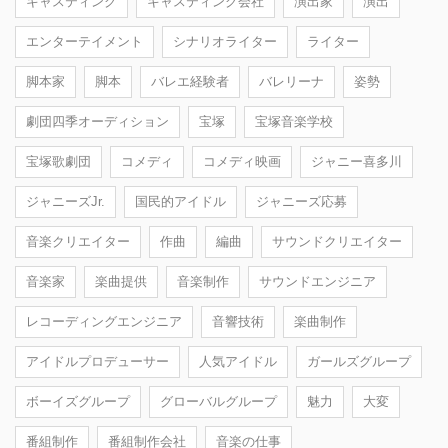
キャスティング
キャスティング会社
演出家
演出
エンターテイメント
シナリオライター
ライター
脚本家
脚本
バレエ経験者
バレリーナ
姿勢
劇団四季オーディション
宝塚
宝塚音楽学校
宝塚歌劇団
コメディ
コメディ映画
ジャニー喜多川
ジャニーズJr.
国民的アイドル
ジャニーズ応募
音楽クリエイター
作曲
編曲
サウンドクリエイター
音楽家
楽曲提供
音楽制作
サウンドエンジニア
レコーディングエンジニア
音響技術
楽曲制作
アイドルプロデューサー
人気アイドル
ガールズグループ
ボーイズグループ
グローバルグループ
魅力
大変
番組制作
番組制作会社
音楽の仕事