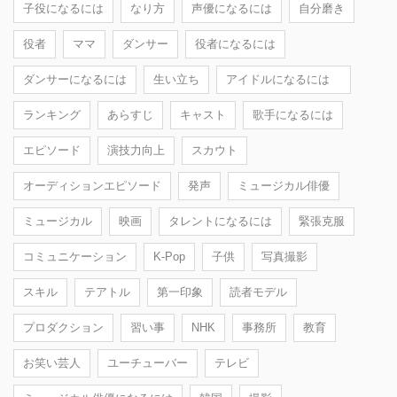
子役になるには
なり方
声優になるには
自分磨き
役者
ママ
ダンサー
役者になるには
ダンサーになるには
生い立ち
アイドルになるには
ランキング
あらすじ
キャスト
歌手になるには
エピソード
演技力向上
スカウト
オーディションエピソード
発声
ミュージカル俳優
ミュージカル
映画
タレントになるには
緊張克服
コミュニケーション
K-Pop
子供
写真撮影
スキル
テアトル
第一印象
読者モデル
プロダクション
習い事
NHK
事務所
教育
お笑い芸人
ユーチューバー
テレビ