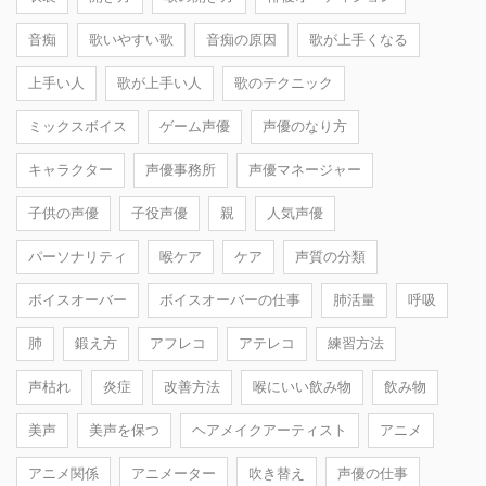
音痴
歌いやすい歌
音痴の原因
歌が上手くなる
上手い人
歌が上手い人
歌のテクニック
ミックスボイス
ゲーム声優
声優のなり方
キャラクター
声優事務所
声優マネージャー
子供の声優
子役声優
親
人気声優
パーソナリティ
喉ケア
ケア
声質の分類
ボイスオーバー
ボイスオーバーの仕事
肺活量
呼吸
肺
鍛え方
アフレコ
アテレコ
練習方法
声枯れ
炎症
改善方法
喉にいい飲み物
飲み物
美声
美声を保つ
ヘアメイクアーティスト
アニメ
アニメ関係
アニメーター
吹き替え
声優の仕事