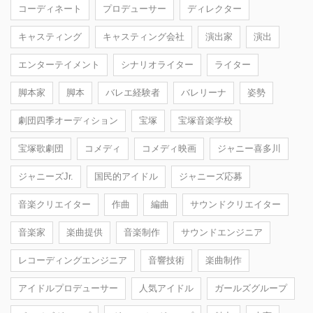
コーディネート
プロデューサー
ディレクター
キャスティング
キャスティング会社
演出家
演出
エンターテイメント
シナリオライター
ライター
脚本家
脚本
バレエ経験者
バレリーナ
姿勢
劇団四季オーディション
宝塚
宝塚音楽学校
宝塚歌劇団
コメディ
コメディ映画
ジャニー喜多川
ジャニーズJr.
国民的アイドル
ジャニーズ応募
音楽クリエイター
作曲
編曲
サウンドクリエイター
音楽家
楽曲提供
音楽制作
サウンドエンジニア
レコーディングエンジニア
音響技術
楽曲制作
アイドルプロデューサー
人気アイドル
ガールズグループ