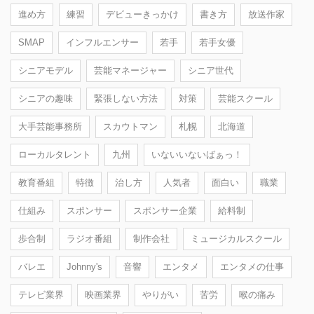
進め方
練習
デビューきっかけ
書き方
放送作家
SMAP
インフルエンサー
若手
若手女優
シニアモデル
芸能マネージャー
シニア世代
シニアの趣味
緊張しない方法
対策
芸能スクール
大手芸能事務所
スカウトマン
札幌
北海道
ローカルタレント
九州
いないいないばぁっ！
教育番組
特徴
治し方
人気者
面白い
職業
仕組み
スポンサー
スポンサー企業
給料制
歩合制
ラジオ番組
制作会社
ミュージカルスクール
バレエ
Johnny's
音響
エンタメ
エンタメの仕事
テレビ業界
映画業界
やりがい
苦労
喉の痛み