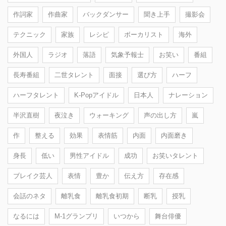
作詞家
作曲家
バックダンサー
聞き上手
撮影会
テクニック
家族
レシピ
ボーカリスト
海外
外国人
ラジオ
落語
気象予報士
お笑い
番組
長寿番組
二世タレント
面接
選び方
ハーフ
ハーフタレント
K-Popアイドル
日本人
ナレーション
半沢直樹
夜泣き
ウォーキング
声の出し方
嵐
作
整える
効果
表情筋
内面
内面磨き
身長
低い
男性アイドル
成功
お笑いタレント
ブレイク芸人
表情
豊か
伝え方
存在感
会話のネタ
離乳食
離乳食初期
断乳
授乳
なるには
M-1グランプリ
いつから
舞台俳優