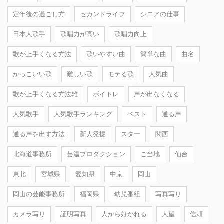
定年後の過ごし方
セカンドライフ
シニアの仕事
日本人歌手
歌唱力が高い
歌唱力向上
歌が上手くなる方法
歌いやすい曲
簡単な曲
曲名
かっこいい歌
難しい歌
モテる歌
人気曲
歌が上手くなる方法雄
ボイトレ
声が出なくなる
人気歌手
人気歌手ランキング
ベスト
通る声
通る声を出す方法
新人発掘
スター
関西
北海道事務所
芸濃プロダクション
ご当地
仙台
東北
宮城県
愛知県
中京
岡山
岡山の芸能事務所
福岡県
幼児番組
写真写り
カメラ写り
証明写真
人から好かれる
人望
信頼