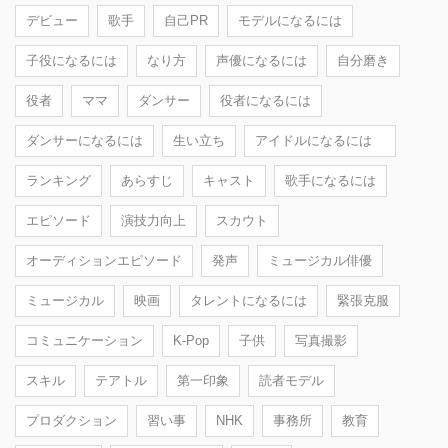
デビュー
歌手
自己PR
モデルになるには
子役になるには
なり方
声優になるには
自分磨き
役者
ママ
ダンサー
役者になるには
ダンサーになるには
生い立ち
アイドルになるには
ランキング
あらすじ
キャスト
歌手になるには
エピソード
演技力向上
スカウト
オーディションエピソード
発声
ミュージカル俳優
ミュージカル
映画
タレントになるには
緊張克服
コミュニケーション
K-Pop
子供
写真撮影
スキル
テアトル
第一印象
読者モデル
プロダクション
習い事
NHK
事務所
教育