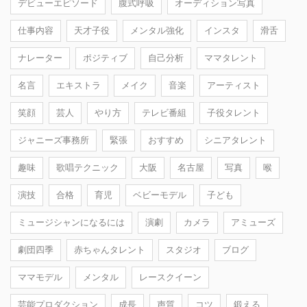
デビューエピソード
腹式呼吸
オーディション写真
仕事内容
天才子役
メンタル強化
インスタ
滑舌
ナレーター
ポジティブ
自己分析
ママタレント
名言
エキストラ
メイク
音楽
アーティスト
笑顔
芸人
やり方
テレビ番組
子役タレント
ジャニーズ事務所
緊張
おすすめ
シニアタレント
趣味
歌唱テクニック
大阪
名古屋
写真
喉
演技
合格
育児
ベビーモデル
子ども
ミュージシャンになるには
演劇
カメラ
アミューズ
劇団四季
赤ちゃんタレント
スタジオ
ブログ
ママモデル
メンタル
レースクイーン
芸能プロダクション
成長
声質
コツ
鍛える