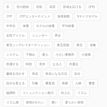
舌
舌の筋肉
舌筋
高音
音域を広げる
評判
JYP
JYPエンターテインメ
身長制限
Sサイズモデル
中学生
体重
モデルの体重
平均体重
女性アイドル
ジェンダー
男女
東宝シンデレラオーディション
東宝芸能
東宝
攻略
システム
下積み
新人
小さい事務所
小規模
所属する
特技
意外
なる人
共通点
趣味を活かす
有名
有名になる方法
自分
自分を変える
印象
審査員
挨拶
人柄
審査
協調性
コミュニケション能力
向上心
リズム
リズム感
表情がかたい
硬い
柔らかい表情