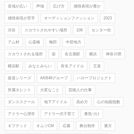
音域が広い
声域
広げ方
感情表現が豊か
感情表現が苦手
オーディションファッション
2023
渋谷
スカウトされやすい場所
109
センター街
アム村
心斎橋
梅田
中部地方
スカウトされる場所
栄
名古屋駅
横浜
神奈川県
横浜駅
みなとみらい
有名アイドル
王道
坂道シリーズ
AKB48グループ
ハロープロジェクト
所属タレント
大変なこと
芸能人の仕事
ダンススクール
地下アイドル
高め方
心の知能指数
アドラー心理学
アドラー式子育て
勇気づけ
ギフテッド
オムツCM
応募
舞台制作
裏方