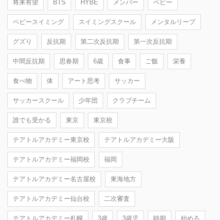
将来有望
BTS
HYBE
メンバー
ベビー
ベビースイミング
スイミングスクール
メンタルリープ
グズり
反抗期
第二次反抗期
第一次反抗期
中間反抗期
思春期
6歳
食事
ご飯
栄養
食べ物
体
アート思考
サッカー
サッカースクール
少年団
クラブチーム
誰でも受かる
東京
東京校
テアトルアカデミー東京校
テアトルアカデミー大阪
テアトルアカデミー福岡校
福岡
テアトルアカデミー名古屋校
東海地方
テアトルアカデミー仙台校
二次審査
テアトルアカデミー札幌
3歳
3歳児
時期
始める