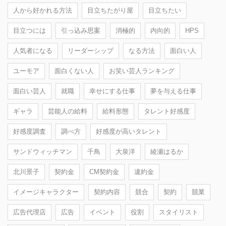
人から好かれる方法
目立ちたがり屋
目立ちたい
目立つには
引っ込み思案
消極的
内向的
HPS
人気者になる
リーダーシップ
なる方法
面白い人
ユーモア
面白くない人
お笑い芸人ランキング
面白い芸人
就職
幸せにする仕事
夢を与える仕事
ギャラ
芸能人の給料
給料形態
タレント好感度
好感度調査
調べ方
好感度が高いタレント
サンドウィッチマン
千鳥
大泉洋
綾瀬はるか
北川景子
契約金
CM契約金
違約金
イメージキャラクター
契約内容
競合
契約
競業
広告代理店
広告
イベント
役割
スタイリスト