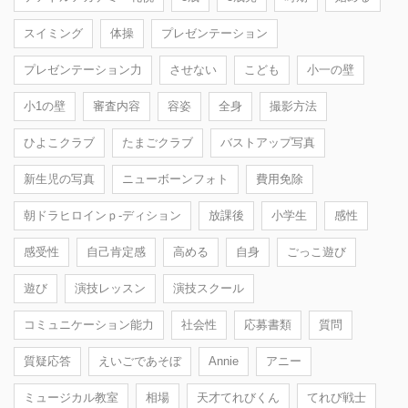
スイミング
体操
プレゼンテーション
プレゼンテーション力
させない
こども
小一の壁
小1の壁
審査内容
容姿
全身
撮影方法
ひよこクラブ
たまごクラブ
バストアップ写真
新生児の写真
ニューボーンフォト
費用免除
朝ドラヒロインｐ-ディション
放課後
小学生
感性
感受性
自己肯定感
高める
自身
ごっこ遊び
遊び
演技レッスン
演技スクール
コミュニケーション能力
社会性
応募書類
質問
質疑応答
えいごであそぼ
Annie
アニー
ミュージカル教室
相場
天才てれびくん
てれび戦士