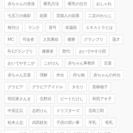
赤ちゃんの発達
断乳方法
断乳の仕方
おしゃれ
七五三の撮影
副業
芸能人の副業
二足のわらじ
格付け
ランク
屋号
名脇役
エキストラとは
MC
司会者
人気番組
優勝
グランプリ
漫才
R-1グランプリ
優勝者
歴代
おいでやす小田
おいでやすこが
こがけん
赤ちゃん事務所
言葉
赤ちゃん言葉
理解
外出
持ち物
赤ちゃんの外出
グラビア
グラビアアイドル
タモリ
黒柳徹子
明石家さんま
北野武
ビートたけし
和田アキ子
中居正広
志村けん
ドリフターズ
北島三郎
松本人志
武田鉄矢
子供の習い事
卒乳
母乳