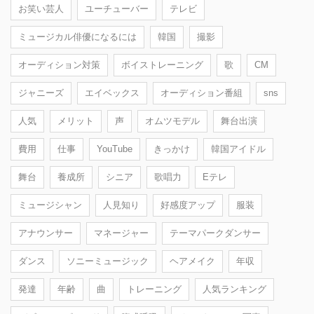
お笑い芸人
ユーチューバー
テレビ
ミュージカル俳優になるには
韓国
撮影
オーディション対策
ボイストレーニング
歌
CM
ジャニーズ
エイベックス
オーディション番組
sns
人気
メリット
声
オムツモデル
舞台出演
費用
仕事
YouTube
きっかけ
韓国アイドル
舞台
養成所
シニア
歌唱力
Eテレ
ミュージシャン
人見知り
好感度アップ
服装
アナウンサー
マネージャー
テーマパークダンサー
ダンス
ソニーミュージック
ヘアメイク
年収
発達
年齢
曲
トレーニング
人気ランキング