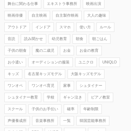
舞台に関わる仕事
エキストラ事務所
映画出演
映画俳優
自主映画
自主製作映画
大人の趣味
アウトドア
インドア
スマホ
使い方
ルール
音読
読み聞かせ
幼児教育
朝食
朝ごはん
子供の朝食
魔の二歳児
お金
お金の教育
お小遣い
オーディションの服装
ユニクロ
UNIQLO
キッズ
名古屋キッズモデル
大阪キッズモデル
ワンオペ
ワンオペ育児
家事
シュタイナー
シュタイナー教育
学校
ギャン泣き
ピアノ教室
スクール
子供のお手伝い
確率
年齢制限
声優養成所
音楽事務所
一覧
韓国芸能事務所