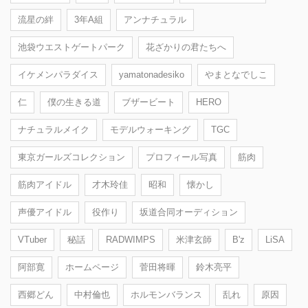
流星の絆
3年A組
アンナチュラル
池袋ウエストゲートパーク
花ざかりの君たちへ
イケメンパラダイス
yamatonadesiko
やまとなでしこ
仁
僕の生きる道
ブザービート
HERO
ナチュラルメイク
モデルウォーキング
TGC
東京ガールズコレクション
プロフィール写真
筋肉
筋肉アイドル
才木玲佳
昭和
懐かし
声優アイドル
役作り
坂道合同オーディション
VTuber
秘話
RADWIMPS
米津玄師
B'z
LiSA
阿部寛
ホームページ
菅田将暉
鈴木亮平
西郷どん
中村倫也
ホルモンバランス
乱れ
原因