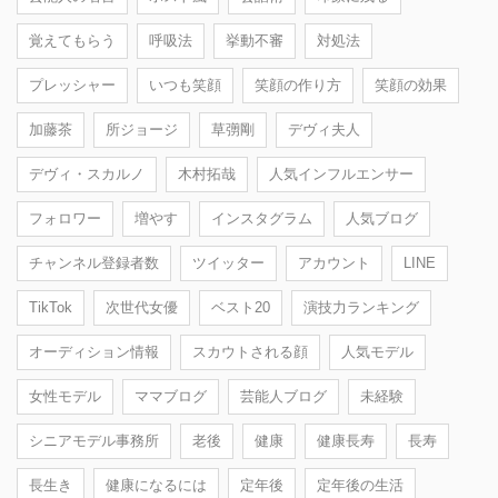
覚えてもらう
呼吸法
挙動不審
対処法
プレッシャー
いつも笑顔
笑顔の作り方
笑顔の効果
加藤茶
所ジョージ
草彅剛
デヴィ夫人
デヴィ・スカルノ
木村拓哉
人気インフルエンサー
フォロワー
増やす
インスタグラム
人気ブログ
チャンネル登録者数
ツイッター
アカウント
LINE
TikTok
次世代女優
ベスト20
演技力ランキング
オーディション情報
スカウトされる顔
人気モデル
女性モデル
ママブログ
芸能人ブログ
未経験
シニアモデル事務所
老後
健康
健康長寿
長寿
長生き
健康になるには
定年後
定年後の生活