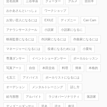
芸名由来
三谷幸喜
クォーター
グルメ
吉田羊
おかあさんといっしょ
ワークショップ
お笑い芸人になるには
EXILE
ディズニー
Can Cam
アナウンサースクール
小説家
小説家になるに
映画監督になるには
作詞家になるには
作曲家になるには
マネージャーになるには
役者になるためには
小栗旬
専属ダンサー
イベントショーダンサー
ボーカルレッスン
写真アート
自信
本田圭佑
料理
簡単
本格的
七五三
アドバイス
ボーカリストになるには
オーデション
メンタルトレーニング
話し方
給与形態
アルバイト
ラジオパーソナリティ
落語家
ディズニーダンサー
芸名
読モ
復活