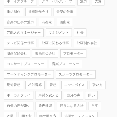
ボーイズグループ
グローバルグループ
魅力
大変
番組制作
番組制作会社
音楽の仕事
音楽の仕事の魅力
演奏家
編曲家
芸能人のマネージャー
マネジメント
社長
テレビ関係の仕事
映画に関わる仕事
映画制作会社
映画配給会社
映画宣伝会社
プロモーター
コンサートプロモーター
音楽プロモーター
マーケティングプロモーター
スポーツプロモーター
絶対音感
相対音感
音感
エッジボイス
歌い方
ボーカルフライ
声質を変える
自分の声
嫌い
自分の声が嫌い
発声練習
好きになる方法
自宅
衣装
開き方
喉の開き方
俳優オーディション