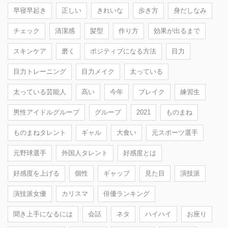
早寝早起き
正しい
きれいな
歩き方
身だしなみ
チェック
清潔感
髪型
作り方
効果が出るまで
スキンケア
磨く
ポジティブになる方法
目力
目力トレーニング
目力メイク
太っている
太っている芸能人
高い
今年
ブレイク
練習生
男性アイドルグループ
グループ
2021
ものまね
ものまねタレント
ギャル
大食い
元スポーツ選手
元野球選手
外国人タレント
好感度とは
好感度を上げる
個性
ギャップ
見た目
演技派
演技派女優
カリスマ
俳優ランキング
聞き上手になるには
会話
ネタ
ハイハイ
お座り