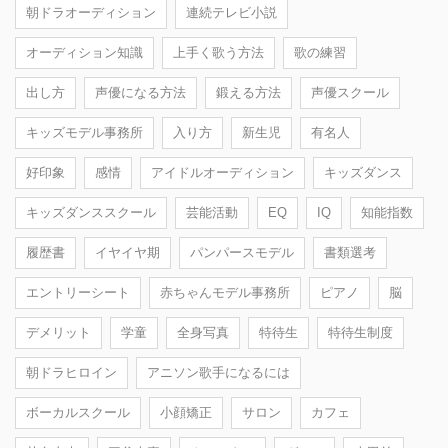
朝ドラオーディション
連続テレビ小説
オーディション知識
上手く歌う方法
歌の練習
出し方
声優になる方法
鍛える方法
声優スクール
キッズモデル事務所
入り方
新生児
有名人
好印象
感情
アイドルオーディション
キッズダンス
キッズダンススクール
芸能活動
EQ
IQ
知能指数
履歴書
イヤイヤ期
パンパースモデル
書類選考
エントリーシート
赤ちゃんモデル事務所
ピアノ
脳
デメリット
学童
全身写真
特待生
特待生制度
朝ドラヒロイン
アニソン歌手になるには
ボーカルスクール
小顔矯正
サロン
カフェ