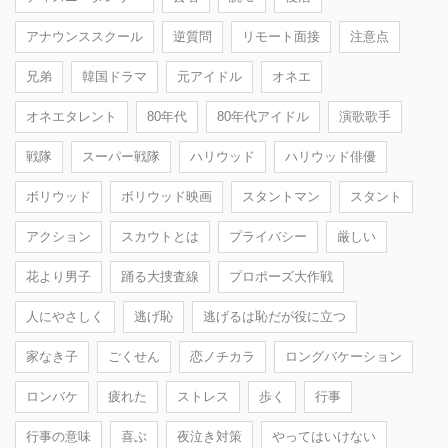
アナウンススクール
逆質問
リモート面接
注意点
兄弟
韓国ドラマ
元アイドル
オネエ
オネエタレント
80年代
80年代アイドル
演歌歌手
戦隊
スーパー戦隊
ハリウッド
ハリウッド俳優
ボリウッド
ボリウッド映画
スタントマン
スタント
アクション
スカウトとは
プライバシー
厳しい
花より男子
踊る大捜査線
プロポーズ大作戦
人にやさしく
逃げ恥
逃げるは恥だが役に立つ
家なき子
ごくせん
恋ノチカラ
ロングバケーション
ロンバケ
疲れた
ストレス
歩く
行事
行事の意味
喜ぶ
夜泣き対策
やってはいけない