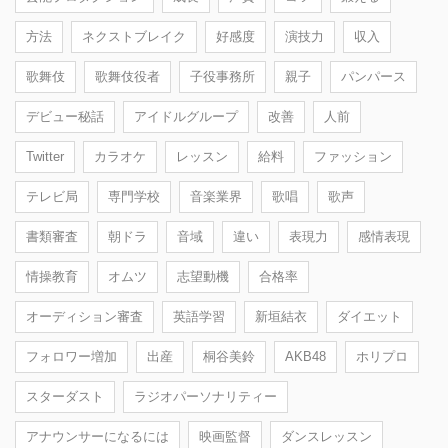
方法
ネクストブレイク
好感度
演技力
収入
歌舞伎
歌舞伎役者
子役事務所
親子
パンパース
デビュー秘話
アイドルグループ
改善
人前
Twitter
カラオケ
レッスン
給料
ファッション
テレビ局
専門学校
音楽業界
歌唱
歌声
書類審査
朝ドラ
音域
違い
表現力
感情表現
情操教育
オムツ
志望動機
合格率
オーディション審査
英語学習
新垣結衣
ダイエット
フォロワー増加
出産
桐谷美鈴
AKB48
ホリプロ
スターダスト
ラジオパーソナリティー
アナウンサーになるには
映画監督
ダンスレッスン