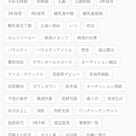
やめる時期
幼稚園
入園
入園時期
2年保育
3年保育
4年保育
離乳食中期
離乳食後期
離乳食完了期
お食い初め
いつ
作法
オムツメーカー
映画スタッフ
映画の仕事
バラエティ
バラエティアイドル
歴史
福山雅治
桑田佳祐
サザンオールスターズ
オーディション秘話
マツコ・デラックス
芸能界デビュー
笑福亭鶴瓶
浜田雅功
ダウンタウン
鈴木福
オーディション用紙
子役の条件
構成作家
宣材写真
撮り方
有吉弘行
氷川きよし
演歌
内村光良
ウッチャンナンチャン
指原莉乃
HKT48
渡辺直美
事務所一覧
芸能人の名言
ポスト嵐
会話術
印象に残る