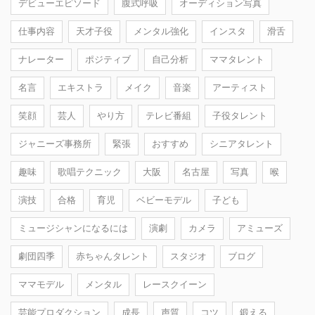
デビューエピソード
腹式呼吸
オーディション写真
仕事内容
天才子役
メンタル強化
インスタ
滑舌
ナレーター
ポジティブ
自己分析
ママタレント
名言
エキストラ
メイク
音楽
アーティスト
笑顔
芸人
やり方
テレビ番組
子役タレント
ジャニーズ事務所
緊張
おすすめ
シニアタレント
趣味
歌唱テクニック
大阪
名古屋
写真
喉
演技
合格
育児
ベビーモデル
子ども
ミュージシャンになるには
演劇
カメラ
アミューズ
劇団四季
赤ちゃんタレント
スタジオ
ブログ
ママモデル
メンタル
レースクイーン
芸能プロダクション
成長
声質
コツ
鍛える