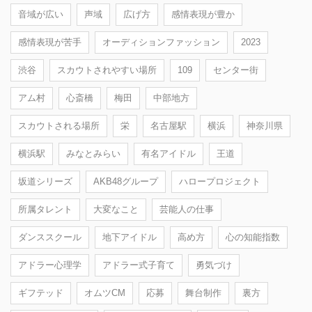
音域が広い
声域
広げ方
感情表現が豊か
感情表現が苦手
オーディションファッション
2023
渋谷
スカウトされやすい場所
109
センター街
アム村
心斎橋
梅田
中部地方
スカウトされる場所
栄
名古屋駅
横浜
神奈川県
横浜駅
みなとみらい
有名アイドル
王道
坂道シリーズ
AKB48グループ
ハロープロジェクト
所属タレント
大変なこと
芸能人の仕事
ダンススクール
地下アイドル
高め方
心の知能指数
アドラー心理学
アドラー式子育て
勇気づけ
ギフテッド
オムツCM
応募
舞台制作
裏方