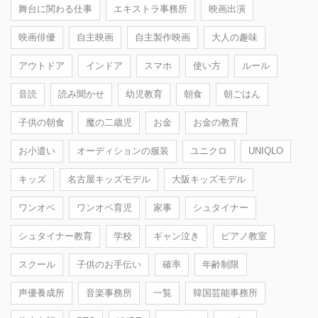
舞台に関わる仕事
エキストラ事務所
映画出演
映画俳優
自主映画
自主製作映画
大人の趣味
アウトドア
インドア
スマホ
使い方
ルール
音読
読み聞かせ
幼児教育
朝食
朝ごはん
子供の朝食
魔の二歳児
お金
お金の教育
お小遣い
オーディションの服装
ユニクロ
UNIQLO
キッズ
名古屋キッズモデル
大阪キッズモデル
ワンオペ
ワンオペ育児
家事
シュタイナー
シュタイナー教育
学校
ギャン泣き
ピアノ教室
スクール
子供のお手伝い
確率
年齢制限
声優養成所
音楽事務所
一覧
韓国芸能事務所