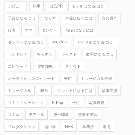
デビュー
歌手
自己PR
モデルになるには
子役になるには
なり方
声優になるには
自分磨き
役者
ママ
ダンサー
役者になるには
ダンサーになるには
生い立ち
アイドルになるには
ランキング
あらすじ
キャスト
歌手になるには
エピソード
演技力向上
スカウト
オーディションエピソード
発声
ミュージカル俳優
ミュージカル
映画
タレントになるには
緊張克服
コミュニケーション
K-Pop
子供
写真撮影
スキル
テアトル
第一印象
読者モデル
プロダクション
習い事
NHK
事務所
教育