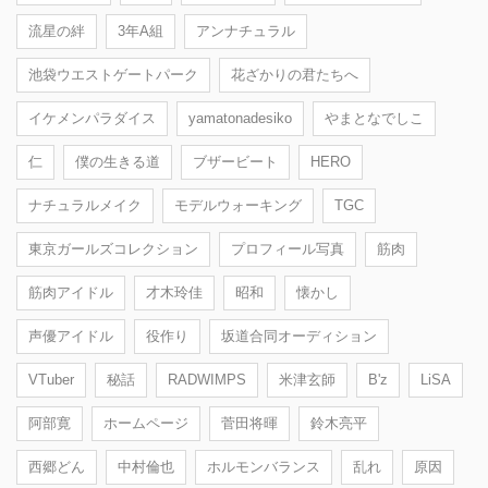
流星の絆
3年A組
アンナチュラル
池袋ウエストゲートパーク
花ざかりの君たちへ
イケメンパラダイス
yamatonadesiko
やまとなでしこ
仁
僕の生きる道
ブザービート
HERO
ナチュラルメイク
モデルウォーキング
TGC
東京ガールズコレクション
プロフィール写真
筋肉
筋肉アイドル
才木玲佳
昭和
懐かし
声優アイドル
役作り
坂道合同オーディション
VTuber
秘話
RADWIMPS
米津玄師
B'z
LiSA
阿部寛
ホームページ
菅田将暉
鈴木亮平
西郷どん
中村倫也
ホルモンバランス
乱れ
原因