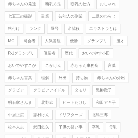
赤ちゃんの発達
断乳方法
断乳の仕方
おしゃれ
七五三の撮影
副業
芸能人の副業
二足のわらじ
格付け
ランク
屋号
名脇役
エキストラとは
MC
司会者
人気番組
優勝
グランプリ
漫才
R-1グランプリ
優勝者
歴代
おいでやす小田
おいでやすこが
こがけん
赤ちゃん事務所
言葉
赤ちゃん言葉
理解
外出
持ち物
赤ちゃんの外出
グラビア
グラビアアイドル
タモリ
黒柳徹子
明石家さんま
北野武
ビートたけし
和田アキ子
中居正広
志村けん
ドリフターズ
北島三郎
松本人志
武田鉄矢
子供の習い事
卒乳
母乳