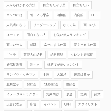
人から好かれる方法
目立ちたがり屋
目立ちたい
目立つには
引っ込み思案
消極的
内向的
HPS
人気者になる
リーダーシップ
なる方法
面白い人
ユーモア
面白くない人
お笑い芸人ランキング
面白い芸人
就職
幸せにする仕事
夢を与える仕事
ギャラ
芸能人の給料
給料形態
タレント好感度
好感度調査
調べ方
好感度が高いタレント
サンドウィッチマン
千鳥
大泉洋
綾瀬はるか
北川景子
契約金
CM契約金
違約金
イメージキャラクター
契約内容
競合
契約
競業
広告代理店
広告
イベント
役割
スタイリスト