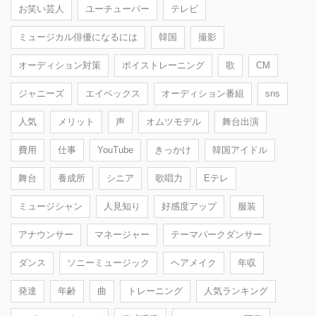
お笑い芸人
ユーチューバー
テレビ
ミュージカル俳優になるには
韓国
撮影
オーディション対策
ボイストレーニング
歌
CM
ジャニーズ
エイベックス
オーディション番組
sns
人気
メリット
声
オムツモデル
舞台出演
費用
仕事
YouTube
きっかけ
韓国アイドル
舞台
養成所
シニア
歌唱力
Eテレ
ミュージシャン
人見知り
好感度アップ
服装
アナウンサー
マネージャー
テーマパークダンサー
ダンス
ソニーミュージック
ヘアメイク
年収
発達
年齢
曲
トレーニング
人気ランキング