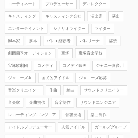
コーディネート
プロデューサー
ディレクター
キャスティング
キャスティング会社
演出家
演出
エンターテイメント
シナリオライター
ライター
脚本家
脚本
バレエ経験者
バレリーナ
姿勢
劇団四季オーディション
宝塚
宝塚音楽学校
宝塚歌劇団
コメディ
コメディ映画
ジャニー喜多川
ジャニーズJr.
国民的アイドル
ジャニーズ応募
音楽クリエイター
作曲
編曲
サウンドクリエイター
音楽家
楽曲提供
音楽制作
サウンドエンジニア
レコーディングエンジニア
音響技術
楽曲制作
アイドルプロデューサー
人気アイドル
ガールズグループ