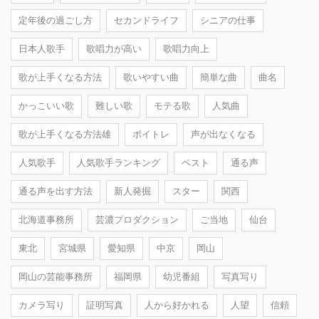
定年後の過ごし方
セカンドライフ
シニアの仕事
日本人歌手
歌唱力が高い
歌唱力向上
歌が上手くなる方法
歌いやすい曲
簡単な曲
曲名
かっこいい歌
難しい歌
モテる歌
人気曲
歌が上手くなる方法雄
ボイトレ
声が出なくなる
人気歌手
人気歌手ランキング
ベスト
通る声
通る声を出す方法
新人発掘
スター
関西
北海道事務所
芸濃プロダクション
ご当地
仙台
東北
宮城県
愛知県
中京
岡山
岡山の芸能事務所
福岡県
幼児番組
写真写り
カメラ写り
証明写真
人から好かれる
人望
信頼