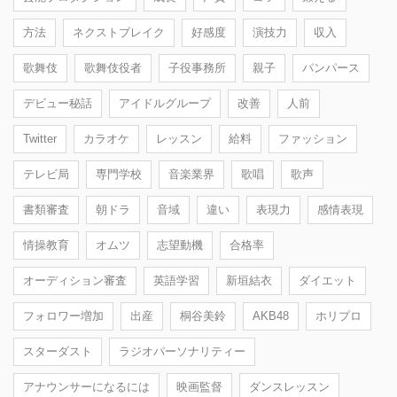
方法
ネクストブレイク
好感度
演技力
収入
歌舞伎
歌舞伎役者
子役事務所
親子
パンパース
デビュー秘話
アイドルグループ
改善
人前
Twitter
カラオケ
レッスン
給料
ファッション
テレビ局
専門学校
音楽業界
歌唱
歌声
書類審査
朝ドラ
音域
違い
表現力
感情表現
情操教育
オムツ
志望動機
合格率
オーディション審査
英語学習
新垣結衣
ダイエット
フォロワー増加
出産
桐谷美鈴
AKB48
ホリプロ
スターダスト
ラジオパーソナリティー
アナウンサーになるには
映画監督
ダンスレッスン