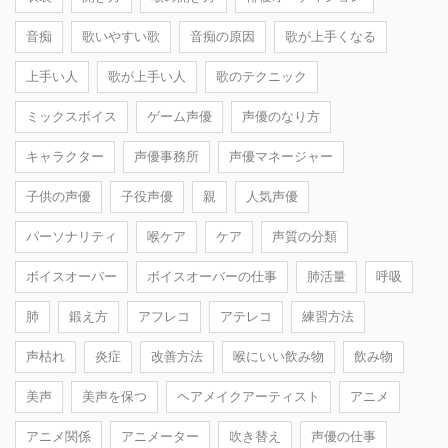
音痴
歌いやすい歌
音痴の原因
歌が上手くなる
上手い人
歌が上手い人
歌のテクニック
ミックスボイス
ゲーム声優
声優のなり方
キャラクター
声優事務所
声優マネージャー
子供の声優
子役声優
親
人気声優
パーソナリティ
喉ケア
ケア
声質の分類
ボイスオーバー
ボイスオーバーの仕事
肺活量
呼吸
肺
鍛え方
アフレコ
アテレコ
練習方法
声枯れ
炎症
改善方法
喉にいい飲み物
飲み物
美声
美声を保つ
ヘアメイクアーティスト
アニメ
アニメ関係
アニメーター
吹き替え
声優の仕事