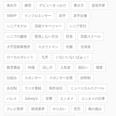
進め方
練習
デビューきっかけ
書き方
放送作家
SMAP
インフルエンサー
若手
若手女優
シニアモデル
芸能マネージャー
シニア世代
シニアの趣味
緊張しない方法
対策
芸能スクール
大手芸能事務所
スカウトマン
札幌
北海道
ローカルタレント
九州
いないいないばぁっ！
教育番組
特徴
治し方
人気者
面白い
職業
仕組み
スポンサー
スポンサー企業
給料制
歩合制
ラジオ番組
制作会社
ミュージカルスクール
バレエ
Johnny's
音響
エンタメ
エンタメの仕事
テレビ業界
映画業界
やりがい
苦労
喉の痛み