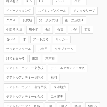
将来有望
BTS
HYBE
メンバー
ベビー
ベビースイミング
スイミングスクール
メンタルリープ
グズり
反抗期
第二次反抗期
第一次反抗期
中間反抗期
思春期
6歳
食事
ご飯
栄養
食べ物
体
アート思考
サッカー
サッカースクール
少年団
クラブチーム
誰でも受かる
東京
東京校
テアトルアカデミー東京校
テアトルアカデミー大阪
テアトルアカデミー福岡校
福岡
テアトルアカデミー名古屋校
東海地方
テアトルアカデミー仙台校
二次審査
テアトルアカデミー札幌
3歳
3歳児
時期
始める