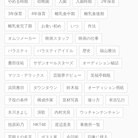
やめる時期
幼稚園
入園
入園時期
2年保育
3年保育
4年保育
離乳食中期
離乳食後期
離乳食完了期
お食い初め
いつ
作法
オムツメーカー
映画スタッフ
映画の仕事
バラエティ
バラエティアイドル
歴史
福山雅治
桑田佳祐
サザンオールスターズ
オーディション秘話
マツコ・デラックス
芸能界デビュー
笑福亭鶴瓶
浜田雅功
ダウンタウン
鈴木福
オーディション用紙
子役の条件
構成作家
宣材写真
撮り方
有吉弘行
氷川きよし
演歌
内村光良
ウッチャンナンチャン
指原莉乃
HKT48
渡辺直美
事務所一覧
芸能人の名言
ポスト嵐
会話術
印象に残る