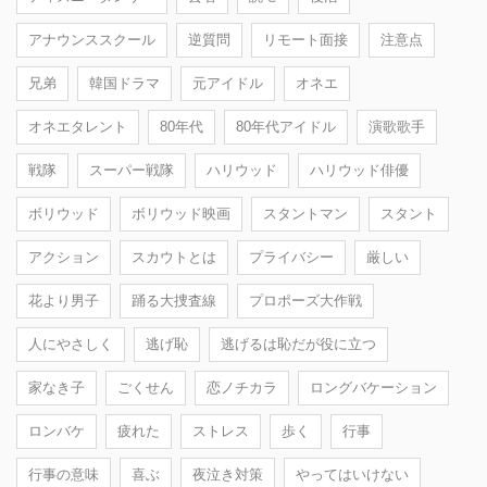
アナウンススクール
逆質問
リモート面接
注意点
兄弟
韓国ドラマ
元アイドル
オネエ
オネエタレント
80年代
80年代アイドル
演歌歌手
戦隊
スーパー戦隊
ハリウッド
ハリウッド俳優
ボリウッド
ボリウッド映画
スタントマン
スタント
アクション
スカウトとは
プライバシー
厳しい
花より男子
踊る大捜査線
プロポーズ大作戦
人にやさしく
逃げ恥
逃げるは恥だが役に立つ
家なき子
ごくせん
恋ノチカラ
ロングバケーション
ロンバケ
疲れた
ストレス
歩く
行事
行事の意味
喜ぶ
夜泣き対策
やってはいけない