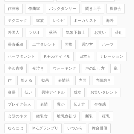
作詞家
作曲家
バックダンサー
聞き上手
撮影会
テクニック
家族
レシピ
ボーカリスト
海外
外国人
ラジオ
落語
気象予報士
お笑い
番組
長寿番組
二世タレント
面接
選び方
ハーフ
ハーフタレント
K-Popアイドル
日本人
ナレーション
半沢直樹
夜泣き
ウォーキング
声の出し方
嵐
作
整える
効果
表情筋
内面
内面磨き
身長
低い
男性アイドル
成功
お笑いタレント
ブレイク芸人
表情
豊か
伝え方
存在感
会話のネタ
離乳食
離乳食初期
断乳
授乳
なるには
M-1グランプリ
いつから
舞台俳優