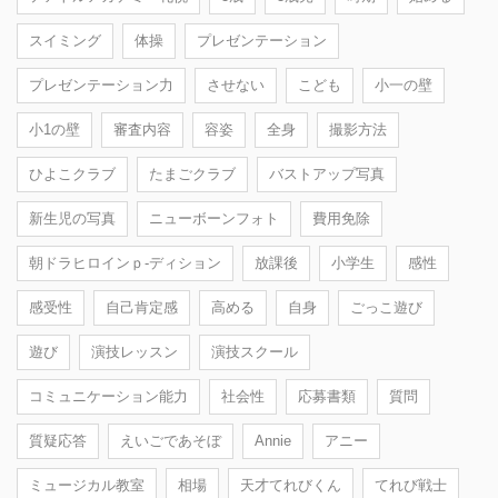
スイミング
体操
プレゼンテーション
プレゼンテーション力
させない
こども
小一の壁
小1の壁
審査内容
容姿
全身
撮影方法
ひよこクラブ
たまごクラブ
バストアップ写真
新生児の写真
ニューボーンフォト
費用免除
朝ドラヒロインｐ-ディション
放課後
小学生
感性
感受性
自己肯定感
高める
自身
ごっこ遊び
遊び
演技レッスン
演技スクール
コミュニケーション能力
社会性
応募書類
質問
質疑応答
えいごであそぼ
Annie
アニー
ミュージカル教室
相場
天才てれびくん
てれび戦士