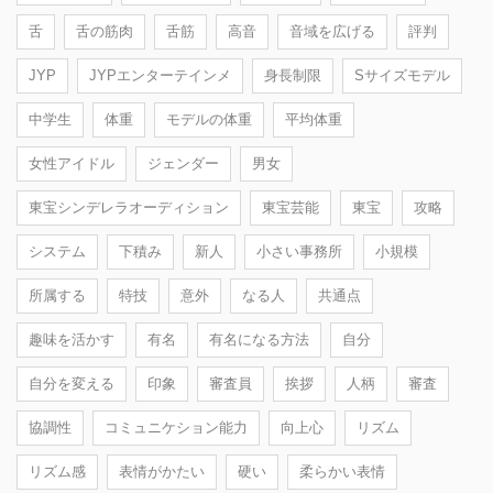
舌
舌の筋肉
舌筋
高音
音域を広げる
評判
JYP
JYPエンターテインメ
身長制限
Sサイズモデル
中学生
体重
モデルの体重
平均体重
女性アイドル
ジェンダー
男女
東宝シンデレラオーディション
東宝芸能
東宝
攻略
システム
下積み
新人
小さい事務所
小規模
所属する
特技
意外
なる人
共通点
趣味を活かす
有名
有名になる方法
自分
自分を変える
印象
審査員
挨拶
人柄
審査
協調性
コミュニケション能力
向上心
リズム
リズム感
表情がかたい
硬い
柔らかい表情