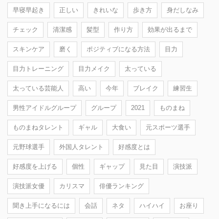
早寝早起き
正しい
きれいな
歩き方
身だしなみ
チェック
清潔感
髪型
作り方
効果が出るまで
スキンケア
磨く
ポジティブになる方法
目力
目力トレーニング
目力メイク
太っている
太っている芸能人
高い
今年
ブレイク
練習生
男性アイドルグループ
グループ
2021
ものまね
ものまねタレント
ギャル
大食い
元スポーツ選手
元野球選手
外国人タレント
好感度とは
好感度を上げる
個性
ギャップ
見た目
演技派
演技派女優
カリスマ
俳優ランキング
聞き上手になるには
会話
ネタ
ハイハイ
お座り