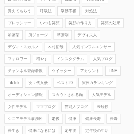
覚えてもらう
呼吸法
挙動不審
対処法
プレッシャー
いつも笑顔
笑顔の作り方
笑顔の効果
加藤茶
所ジョージ
草彅剛
デヴィ夫人
デヴィ・スカルノ
木村拓哉
人気インフルエンサー
フォロワー
増やす
インスタグラム
人気ブログ
チャンネル登録者数
ツイッター
アカウント
LINE
TikTok
次世代女優
ベスト20
演技力ランキング
オーディション情報
スカウトされる顔
人気モデル
女性モデル
ママブログ
芸能人ブログ
未経験
シニアモデル事務所
老後
健康
健康長寿
長寿
長生き
健康になるには
定年後
定年後の生活