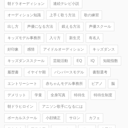
朝ドラオーディション
連続テレビ小説
オーディション知識
上手く歌う方法
歌の練習
出し方
声優になる方法
鍛える方法
声優スクール
キッズモデル事務所
入り方
新生児
有名人
好印象
感情
アイドルオーディション
キッズダンス
キッズダンススクール
芸能活動
EQ
IQ
知能指数
履歴書
イヤイヤ期
パンパースモデル
書類選考
エントリーシート
赤ちゃんモデル事務所
ピアノ
脳
デメリット
学童
全身写真
特待生
特待生制度
朝ドラヒロイン
アニソン歌手になるには
ボーカルスクール
小顔矯正
サロン
カフェ