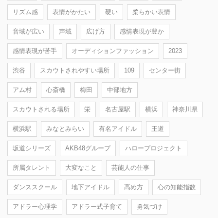
リズム感
表情がかたい
硬い
柔らかい表情
音域が広い
声域
広げ方
感情表現が豊か
感情表現が苦手
オーディションファッション
2023
渋谷
スカウトされやすい場所
109
センター街
アム村
心斎橋
梅田
中部地方
スカウトされる場所
栄
名古屋駅
横浜
神奈川県
横浜駅
みなとみらい
有名アイドル
王道
坂道シリーズ
AKB48グループ
ハロープロジェクト
所属タレント
大変なこと
芸能人の仕事
ダンススクール
地下アイドル
高め方
心の知能指数
アドラー心理学
アドラー式子育て
勇気づけ