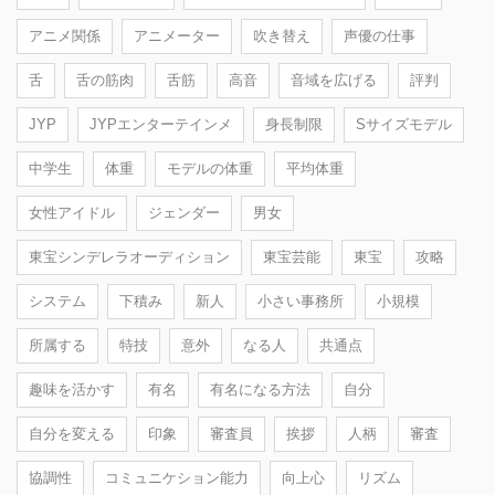
アニメ関係
アニメーター
吹き替え
声優の仕事
舌
舌の筋肉
舌筋
高音
音域を広げる
評判
JYP
JYPエンターテインメ
身長制限
Sサイズモデル
中学生
体重
モデルの体重
平均体重
女性アイドル
ジェンダー
男女
東宝シンデレラオーディション
東宝芸能
東宝
攻略
システム
下積み
新人
小さい事務所
小規模
所属する
特技
意外
なる人
共通点
趣味を活かす
有名
有名になる方法
自分
自分を変える
印象
審査員
挨拶
人柄
審査
協調性
コミュニケション能力
向上心
リズム