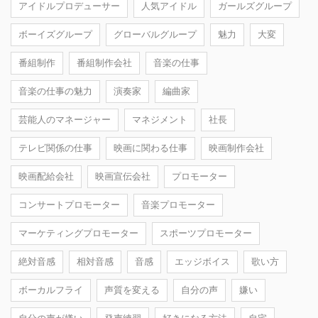
アイドルプロデューサー
人気アイドル
ガールズグループ
ボーイズグループ
グローバルグループ
魅力
大変
番組制作
番組制作会社
音楽の仕事
音楽の仕事の魅力
演奏家
編曲家
芸能人のマネージャー
マネジメント
社長
テレビ関係の仕事
映画に関わる仕事
映画制作会社
映画配給会社
映画宣伝会社
プロモーター
コンサートプロモーター
音楽プロモーター
マーケティングプロモーター
スポーツプロモーター
絶対音感
相対音感
音感
エッジボイス
歌い方
ボーカルフライ
声質を変える
自分の声
嫌い