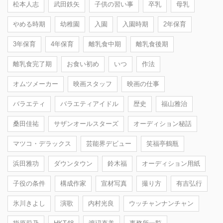
松本人志
武田鉄矢
子供の習い事
卒乳
母乳
やめる時期
幼稚園
入園
入園時期
2年保育
3年保育
4年保育
離乳食中期
離乳食後期
離乳食完了期
お食い初め
いつ
作法
オムツメーカー
映画スタッフ
映画の仕事
バラエティ
バラエティアイドル
歴史
福山雅治
桑田佳祐
サザンオールスターズ
オーディション秘話
マツコ・デラックス
芸能界デビュー
笑福亭鶴瓶
浜田雅功
ダウンタウン
鈴木福
オーディション用紙
子役の条件
構成作家
宣材写真
撮り方
有吉弘行
氷川きよし
演歌
内村光良
ウッチャンナンチャン