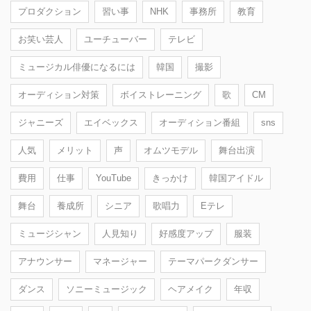
プロダクション
習い事
NHK
事務所
教育
お笑い芸人
ユーチューバー
テレビ
ミュージカル俳優になるには
韓国
撮影
オーディション対策
ボイストレーニング
歌
CM
ジャニーズ
エイベックス
オーディション番組
sns
人気
メリット
声
オムツモデル
舞台出演
費用
仕事
YouTube
きっかけ
韓国アイドル
舞台
養成所
シニア
歌唱力
Eテレ
ミュージシャン
人見知り
好感度アップ
服装
アナウンサー
マネージャー
テーマパークダンサー
ダンス
ソニーミュージック
ヘアメイク
年収