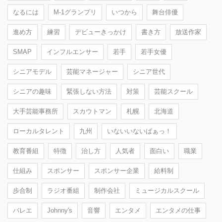
なるには
M-1グランプリ
いつから
舞台俳優
進め方
練習
デビューきっかけ
書き方
放送作家
SMAP
インフルエンサー
若手
若手女優
シニアモデル
芸能マネージャー
シニア世代
シニアの趣味
緊張しない方法
対策
芸能スクール
大手芸能事務所
スカウトマン
札幌
北海道
ローカルタレント
九州
いないいないばぁっ！
教育番組
特徴
治し方
人気者
面白い
職業
仕組み
スポンサー
スポンサー企業
給料制
歩合制
ラジオ番組
制作会社
ミュージカルスクール
バレエ
Johnny's
音響
エンタメ
エンタメの仕事