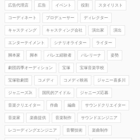
広告代理店
広告
イベント
役割
スタイリスト
コーディネート
プロデューサー
ディレクター
キャスティング
キャスティング会社
演出家
演出
エンターテイメント
シナリオライター
ライター
脚本家
脚本
バレエ経験者
バレリーナ
姿勢
劇団四季オーディション
宝塚
宝塚音楽学校
宝塚歌劇団
コメディ
コメディ映画
ジャニー喜多川
ジャニーズJr.
国民的アイドル
ジャニーズ応募
音楽クリエイター
作曲
編曲
サウンドクリエイター
音楽家
楽曲提供
音楽制作
サウンドエンジニア
レコーディングエンジニア
音響技術
楽曲制作