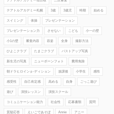
テアトルアカデミー仙台校
二次審査
テアトルアカデミー札幌
3歳
3歳児
時期
始める
スイミング
体操
プレゼンテーション
プレゼンテーション力
させない
こども
小一の壁
小1の壁
審査内容
容姿
全身
撮影方法
ひよこクラブ
たまごクラブ
バストアップ写真
新生児の写真
ニューボーンフォト
費用免除
朝ドラヒロインｐ-ディション
放課後
小学生
感性
感受性
自己肯定感
高める
自身
ごっこ遊び
遊び
演技レッスン
演技スクール
コミュニケーション能力
社会性
応募書類
質問
質疑応答
えいごであそぼ
Annie
アニー