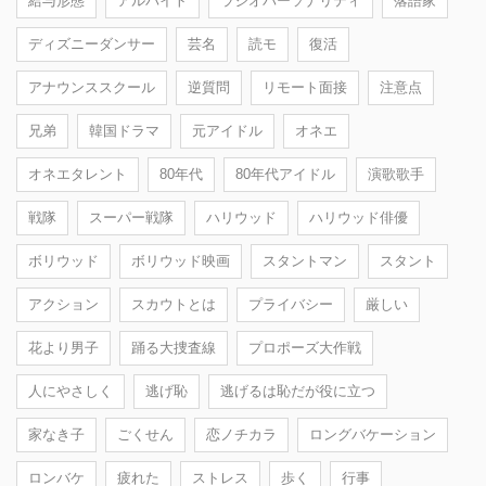
給与形態
アルバイト
ラジオパーソナリティ
落語家
ディズニーダンサー
芸名
読モ
復活
アナウンススクール
逆質問
リモート面接
注意点
兄弟
韓国ドラマ
元アイドル
オネエ
オネエタレント
80年代
80年代アイドル
演歌歌手
戦隊
スーパー戦隊
ハリウッド
ハリウッド俳優
ボリウッド
ボリウッド映画
スタントマン
スタント
アクション
スカウトとは
プライバシー
厳しい
花より男子
踊る大捜査線
プロポーズ大作戦
人にやさしく
逃げ恥
逃げるは恥だが役に立つ
家なき子
ごくせん
恋ノチカラ
ロングバケーション
ロンバケ
疲れた
ストレス
歩く
行事