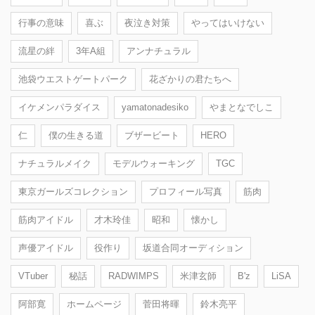
行事の意味
喜ぶ
夜泣き対策
やってはいけない
流星の絆
3年A組
アンナチュラル
池袋ウエストゲートパーク
花ざかりの君たちへ
イケメンパラダイス
yamatonadesiko
やまとなでしこ
仁
僕の生きる道
ブザービート
HERO
ナチュラルメイク
モデルウォーキング
TGC
東京ガールズコレクション
プロフィール写真
筋肉
筋肉アイドル
才木玲佳
昭和
懐かし
声優アイドル
役作り
坂道合同オーディション
VTuber
秘話
RADWIMPS
米津玄師
B'z
LiSA
阿部寛
ホームページ
菅田将暉
鈴木亮平