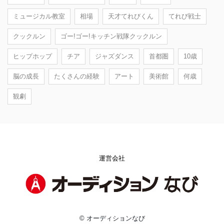
ミュージカル教室
相場
天才てれびくん
てれび戦士
クックルン
ゴー!ゴー!キッチン戦隊クックルン
ヒップホップ
チア
ジャズダンス
首都圏
10歳
脳の成長
たくさんの経験
アート
美術館
何歳
観劇
運営会社
© オーディションなび