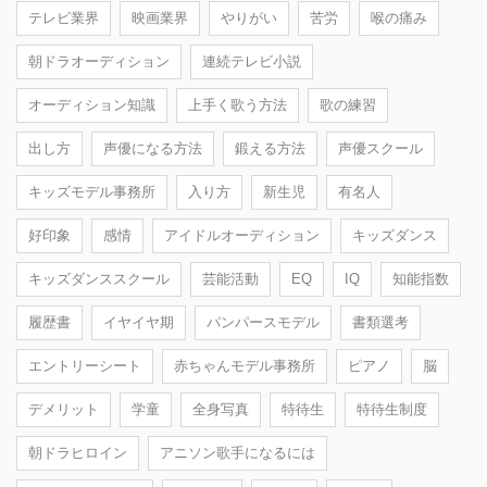
テレビ業界
映画業界
やりがい
苦労
喉の痛み
朝ドラオーディション
連続テレビ小説
オーディション知識
上手く歌う方法
歌の練習
出し方
声優になる方法
鍛える方法
声優スクール
キッズモデル事務所
入り方
新生児
有名人
好印象
感情
アイドルオーディション
キッズダンス
キッズダンススクール
芸能活動
EQ
IQ
知能指数
履歴書
イヤイヤ期
パンパースモデル
書類選考
エントリーシート
赤ちゃんモデル事務所
ピアノ
脳
デメリット
学童
全身写真
特待生
特待生制度
朝ドラヒロイン
アニソン歌手になるには