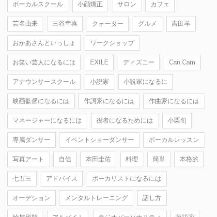
ボーカルスクール
小顔矯正
サロン
カフェ
芸名由来
三谷幸喜
クォーター
グルメ
吉田羊
おかあさんといっしょ
ワークショップ
お笑い芸人になるには
EXILE
ディズニー
Can Cam
アナウンサースクール
小説家
小説家になるに
映画監督になるには
作詞家になるには
作曲家になるには
マネージャーになるには
役者になるためには
小栗旬
専属ダンサー
イベントショーダンサー
ボーカルレッスン
写真アート
自信
本田圭佑
料理
簡単
本格的
七五三
アドバイス
ボーカリストになるには
オーデション
メンタルトレーニング
話し方