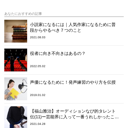
あなたにおすすめの記事
小説家になるには｜人気作家になるために普
段からやるべき７つのこと
2021.08.03
役者に向き不向きはあるの？
2022.05.02
声優になるために！発声練習のやり方を伝授
2019.01.02
【福山雅治】オーディションなび的タレント
伝(11)ー芸能界に入って一番うれしかったこと
とは？
2021.04.28