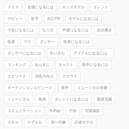
ドラマ
女優になるには
キッズモデル
タレント
デビュー
歌手
自己PR
モデルになるには
子役になるには
なり方
声優になるには
自分磨き
役者
ママ
ダンサー
役者になるには
ダンサーになるには
生い立ち
アイドルになるには
ランキング
あらすじ
キャスト
歌手になるには
エピソード
演技力向上
スカウト
オーディションエピソード
発声
ミュージカル俳優
ミュージカル
映画
タレントになるには
緊張克服
コミュニケーション
K-Pop
子供
写真撮影
スキル
テアトル
第一印象
読者モデル