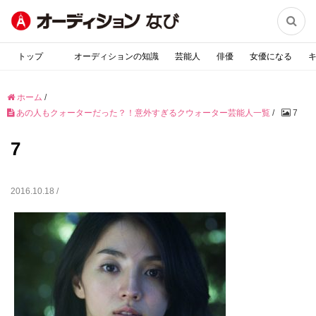

トップ
オーディションの知識
芸能人
俳優
女優になる
ホーム
/
あの人もクォーターだった？！意外すぎるクウォーター芸能人一覧
/
7
7
2016.10.18 /