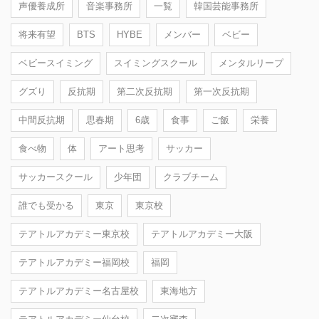
声優養成所
音楽事務所
一覧
韓国芸能事務所
将来有望
BTS
HYBE
メンバー
ベビー
ベビースイミング
スイミングスクール
メンタルリープ
グズり
反抗期
第二次反抗期
第一次反抗期
中間反抗期
思春期
6歳
食事
ご飯
栄養
食べ物
体
アート思考
サッカー
サッカースクール
少年団
クラブチーム
誰でも受かる
東京
東京校
テアトルアカデミー東京校
テアトルアカデミー大阪
テアトルアカデミー福岡校
福岡
テアトルアカデミー名古屋校
東海地方