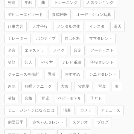
発達
年齢
曲
トレーニング
人気ランキング
デビューエピソード
腹式呼吸
オーディション写真
仕事内容
天才子役
メンタル強化
インスタ
滑舌
ナレーター
ポジティブ
自己分析
ママタレント
名言
エキストラ
メイク
音楽
アーティスト
笑顔
芸人
やり方
テレビ番組
子役タレント
ジャニーズ事務所
緊張
おすすめ
シニアタレント
趣味
歌唱テクニック
大阪
名古屋
写真
喉
演技
合格
育児
ベビーモデル
子ども
ミュージシャンになるには
演劇
カメラ
アミューズ
劇団四季
赤ちゃんタレント
スタジオ
ブログ