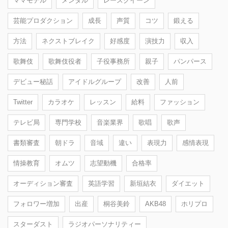
ママモデル
メンタル
レースクイーン
芸能プロダクション
成長
声質
コツ
鍛える
方法
ネクストブレイク
好感度
演技力
収入
歌舞伎
歌舞伎役者
子役事務所
親子
パンパース
デビュー秘話
アイドルグループ
改善
人前
Twitter
カラオケ
レッスン
給料
ファッション
テレビ局
専門学校
音楽業界
歌唱
歌声
書類審査
朝ドラ
音域
違い
表現力
感情表現
情操教育
オムツ
志望動機
合格率
オーディション審査
英語学習
新垣結衣
ダイエット
フォロワー増加
出産
桐谷美鈴
AKB48
ホリプロ
スターダスト
ラジオパーソナリティー