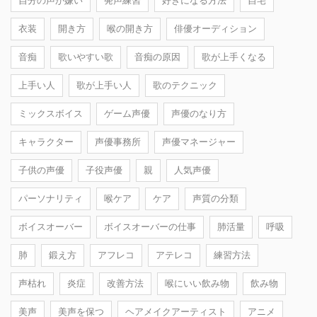
自分の声が嫌い
発声練習
好きになる方法
自宅
衣装
開き方
喉の開き方
俳優オーディション
音痴
歌いやすい歌
音痴の原因
歌が上手くなる
上手い人
歌が上手い人
歌のテクニック
ミックスボイス
ゲーム声優
声優のなり方
キャラクター
声優事務所
声優マネージャー
子供の声優
子役声優
親
人気声優
パーソナリティ
喉ケア
ケア
声質の分類
ボイスオーバー
ボイスオーバーの仕事
肺活量
呼吸
肺
鍛え方
アフレコ
アテレコ
練習方法
声枯れ
炎症
改善方法
喉にいい飲み物
飲み物
美声
美声を保つ
ヘアメイクアーティスト
アニメ