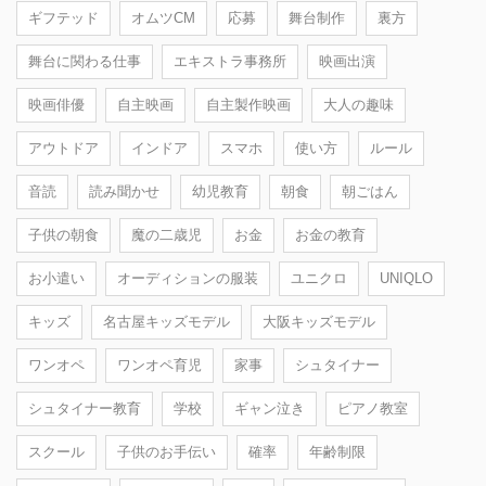
ギフテッド
オムツCM
応募
舞台制作
裏方
舞台に関わる仕事
エキストラ事務所
映画出演
映画俳優
自主映画
自主製作映画
大人の趣味
アウトドア
インドア
スマホ
使い方
ルール
音読
読み聞かせ
幼児教育
朝食
朝ごはん
子供の朝食
魔の二歳児
お金
お金の教育
お小遣い
オーディションの服装
ユニクロ
UNIQLO
キッズ
名古屋キッズモデル
大阪キッズモデル
ワンオペ
ワンオペ育児
家事
シュタイナー
シュタイナー教育
学校
ギャン泣き
ピアノ教室
スクール
子供のお手伝い
確率
年齢制限