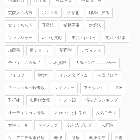
指原莉乃
HKT48
渡辺直美
事務所一覧
芸能人の名言
ポスト嵐
会話術
印象に残る
覚えてもらう
呼吸法
挙動不審
対処法
プレッシャー
いつも笑顔
笑顔の作り方
笑顔の効果
加藤茶
所ジョージ
草彅剛
デヴィ夫人
デヴィ・スカルノ
木村拓哉
人気インフルエンサー
フォロワー
増やす
インスタグラム
人気ブログ
チャンネル登録者数
ツイッター
アカウント
LINE
TikTok
次世代女優
ベスト20
演技力ランキング
オーディション情報
スカウトされる顔
人気モデル
女性モデル
ママブログ
芸能人ブログ
未経験
シニアモデル事務所
老後
健康
健康長寿
長寿