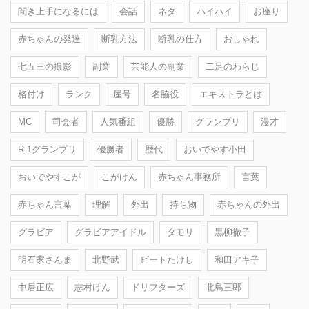
聞き上手になるには
会話
ネタ
ハイハイ
お座り
赤ちゃんの発達
断乳方法
断乳の仕方
おしゃれ
七五三の撮影
副業
芸能人の副業
二足のわらじ
格付け
ランク
屋号
名脇役
エキストラとは
MC
司会者
人気番組
優勝
グランプリ
漫才
R-1グランプリ
優勝者
歴代
おいでやす小田
おいでやすこが
こがけん
赤ちゃん事務所
言葉
赤ちゃん言葉
理解
外出
持ち物
赤ちゃんの外出
グラビア
グラビアアイドル
タモリ
黒柳徹子
明石家さんま
北野武
ビートたけし
和田アキ子
中居正広
志村けん
ドリフターズ
北島三郎