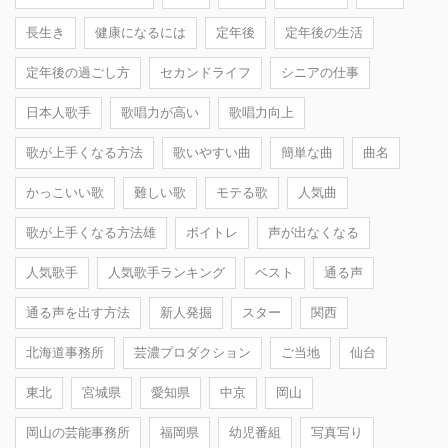
長生き
健康になるには
定年後
定年後の生活
定年後の過ごし方
セカンドライフ
シニアの仕事
日本人歌手
歌唱力が高い
歌唱力向上
歌が上手くなる方法
歌いやすい曲
簡単な曲
曲名
かっこいい歌
難しい歌
モテる歌
人気曲
歌が上手くなる方法雄
ボイトレ
声が出なくなる
人気歌手
人気歌手ランキング
ベスト
通る声
通る声を出す方法
新人発掘
スター
関西
北海道事務所
芸濃プロダクション
ご当地
仙台
東北
宮城県
愛知県
中京
岡山
岡山の芸能事務所
福岡県
幼児番組
写真写り