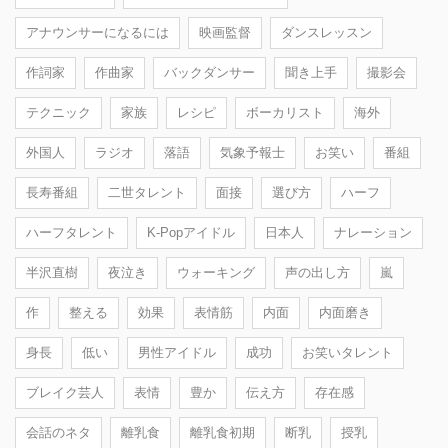
アナウンサーになるには
映画監督
ダンスレッスン
作詞家
作曲家
バックダンサー
聞き上手
撮影会
テクニック
家族
レシピ
ボーカリスト
海外
外国人
ラジオ
落語
気象予報士
お笑い
番組
長寿番組
二世タレント
面接
選び方
ハーフ
ハーフタレント
K-Popアイドル
日本人
ナレーション
半沢直樹
夜泣き
ウォーキング
声の出し方
嵐
作
整える
効果
表情筋
内面
内面磨き
身長
低い
男性アイドル
成功
お笑いタレント
ブレイク芸人
表情
豊か
伝え方
存在感
会話のネタ
離乳食
離乳食初期
断乳
授乳