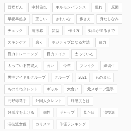
西郷どん
中村倫也
ホルモンバランス
乱れ
原因
早寝早起き
正しい
きれいな
歩き方
身だしなみ
チェック
清潔感
髪型
作り方
効果が出るまで
スキンケア
磨く
ポジティブになる方法
目力
目力トレーニング
目力メイク
太っている
太っている芸能人
高い
今年
ブレイク
練習生
男性アイドルグループ
グループ
2021
ものまね
ものまねタレント
ギャル
大食い
元スポーツ選手
元野球選手
外国人タレント
好感度とは
好感度を上げる
個性
ギャップ
見た目
演技派
演技派女優
カリスマ
俳優ランキング