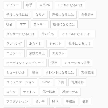
デビュー
歌手
自己PR
モデルになるには
子役になるには
なり方
声優になるには
自分磨き
役者
ママ
ダンサー
役者になるには
ダンサーになるには
生い立ち
アイドルになるには
ランキング
あらすじ
キャスト
歌手になるには
エピソード
演技力向上
スカウト
オーディションエピソード
発声
ミュージカル俳優
ミュージカル
映画
タレントになるには
緊張克服
コミュニケーション
K-Pop
子供
写真撮影
スキル
テアトル
第一印象
読者モデル
プロダクション
習い事
NHK
事務所
教育