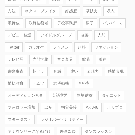
方法
ネクストブレイク
好感度
演技力
収入
歌舞伎
歌舞伎役者
子役事務所
親子
パンパース
デビュー秘話
アイドルグループ
改善
人前
Twitter
カラオケ
レッスン
給料
ファッション
テレビ局
専門学校
音楽業界
歌唱
歌声
書類審査
朝ドラ
音域
違い
表現力
感情表現
情操教育
オムツ
志望動機
合格率
オーディション審査
英語学習
新垣結衣
ダイエット
フォロワー増加
出産
桐谷美鈴
AKB48
ホリプロ
スターダスト
ラジオパーソナリティー
アナウンサーになるには
映画監督
ダンスレッスン