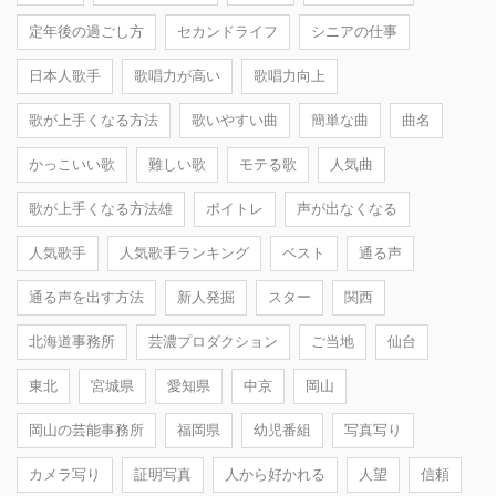
定年後の過ごし方
セカンドライフ
シニアの仕事
日本人歌手
歌唱力が高い
歌唱力向上
歌が上手くなる方法
歌いやすい曲
簡単な曲
曲名
かっこいい歌
難しい歌
モテる歌
人気曲
歌が上手くなる方法雄
ボイトレ
声が出なくなる
人気歌手
人気歌手ランキング
ベスト
通る声
通る声を出す方法
新人発掘
スター
関西
北海道事務所
芸濃プロダクション
ご当地
仙台
東北
宮城県
愛知県
中京
岡山
岡山の芸能事務所
福岡県
幼児番組
写真写り
カメラ写り
証明写真
人から好かれる
人望
信頼