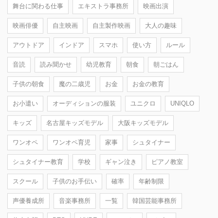
舞台に関わる仕事
エキストラ事務所
映画出演
映画俳優
自主映画
自主製作映画
大人の趣味
アウトドア
インドア
スマホ
使い方
ルール
音読
読み聞かせ
幼児教育
朝食
朝ごはん
子供の朝食
魔の二歳児
お金
お金の教育
お小遣い
オーディションの服装
ユニクロ
UNIQLO
キッズ
名古屋キッズモデル
大阪キッズモデル
ワンオペ
ワンオペ育児
家事
シュタイナー
シュタイナー教育
学校
ギャン泣き
ピアノ教室
スクール
子供のお手伝い
確率
年齢制限
声優養成所
音楽事務所
一覧
韓国芸能事務所