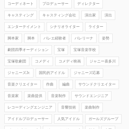
コーディネート
プロデューサー
ディレクター
キャスティング
キャスティング会社
演出家
演出
エンターテイメント
シナリオライター
ライター
脚本家
脚本
バレエ経験者
バレリーナ
姿勢
劇団四季オーディション
宝塚
宝塚音楽学校
宝塚歌劇団
コメディ
コメディ映画
ジャニー喜多川
ジャニーズJr.
国民的アイドル
ジャニーズ応募
音楽クリエイター
作曲
編曲
サウンドクリエイター
音楽家
楽曲提供
音楽制作
サウンドエンジニア
レコーディングエンジニア
音響技術
楽曲制作
アイドルプロデューサー
人気アイドル
ガールズグループ