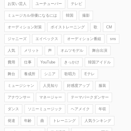
お笑い芸人
ユーチューバー
テレビ
ミュージカル俳優になるには
韓国
撮影
オーディション対策
ボイストレーニング
歌
CM
ジャニーズ
エイベックス
オーディション番組
sns
人気
メリット
声
オムツモデル
舞台出演
費用
仕事
YouTube
きっかけ
韓国アイドル
舞台
養成所
シニア
歌唱力
Eテレ
ミュージシャン
人見知り
好感度アップ
服装
アナウンサー
マネージャー
テーマパークダンサー
ダンス
ソニーミュージック
ヘアメイク
年収
発達
年齢
曲
トレーニング
人気ランキング