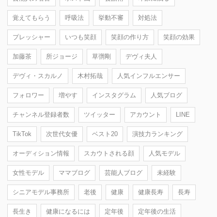
覚えてもらう
呼吸法
挙動不審
対処法
プレッシャー
いつも笑顔
笑顔の作り方
笑顔の効果
加藤茶
所ジョージ
草彅剛
デヴィ夫人
デヴィ・スカルノ
木村拓哉
人気インフルエンサー
フォロワー
増やす
インスタグラム
人気ブログ
チャンネル登録者数
ツイッター
アカウント
LINE
TikTok
次世代女優
ベスト20
演技力ランキング
オーディション情報
スカウトされる顔
人気モデル
女性モデル
ママブログ
芸能人ブログ
未経験
シニアモデル事務所
老後
健康
健康長寿
長寿
長生き
健康になるには
定年後
定年後の生活