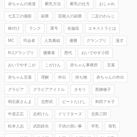
赤ちゃんの発達
断乳方法
断乳の仕方
おしゃれ
七五三の撮影
副業
芸能人の副業
二足のわらじ
格付け
ランク
屋号
名脇役
エキストラとは
MC
司会者
人気番組
優勝
グランプリ
漫才
R-1グランプリ
優勝者
歴代
おいでやす小田
おいでやすこが
こがけん
赤ちゃん事務所
言葉
赤ちゃん言葉
理解
外出
持ち物
赤ちゃんの外出
グラビア
グラビアアイドル
タモリ
黒柳徹子
明石家さんま
北野武
ビートたけし
和田アキ子
中居正広
志村けん
ドリフターズ
北島三郎
松本人志
武田鉄矢
子供の習い事
卒乳
母乳