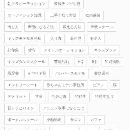
朝ドラオーディション
連続テレビ小説
オーディション知識
上手く歌う方法
歌の練習
出し方
声優になる方法
鍛える方法
声優スクール
キッズモデル事務所
入り方
新生児
有名人
好印象
感情
アイドルオーディション
キッズダンス
キッズダンススクール
芸能活動
EQ
IQ
知能指数
履歴書
イヤイヤ期
パンパースモデル
書類選考
エントリーシート
赤ちゃんモデル事務所
ピアノ
脳
デメリット
学童
全身写真
特待生
特待生制度
朝ドラヒロイン
アニソン歌手になるには
ボーカルスクール
小顔矯正
サロン
カフェ