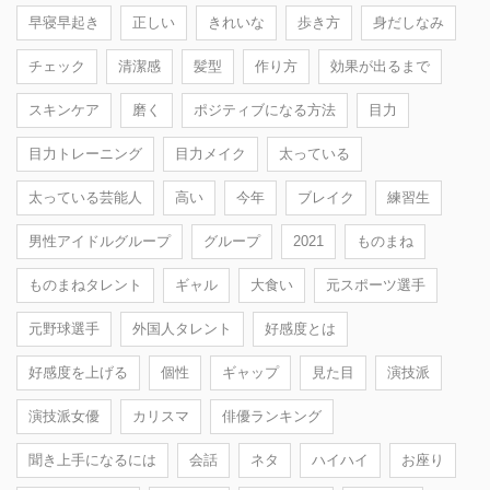
早寝早起き
正しい
きれいな
歩き方
身だしなみ
チェック
清潔感
髪型
作り方
効果が出るまで
スキンケア
磨く
ポジティブになる方法
目力
目力トレーニング
目力メイク
太っている
太っている芸能人
高い
今年
ブレイク
練習生
男性アイドルグループ
グループ
2021
ものまね
ものまねタレント
ギャル
大食い
元スポーツ選手
元野球選手
外国人タレント
好感度とは
好感度を上げる
個性
ギャップ
見た目
演技派
演技派女優
カリスマ
俳優ランキング
聞き上手になるには
会話
ネタ
ハイハイ
お座り