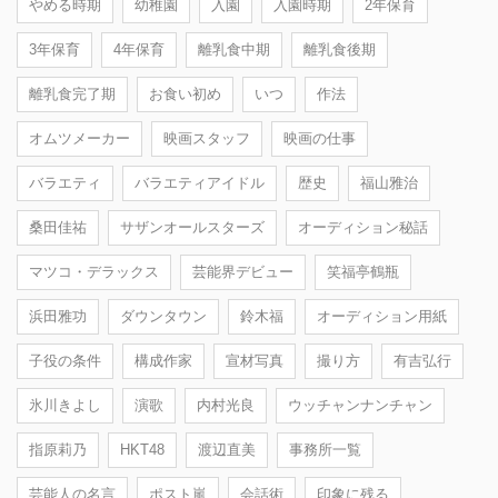
やめる時期
幼稚園
入園
入園時期
2年保育
3年保育
4年保育
離乳食中期
離乳食後期
離乳食完了期
お食い初め
いつ
作法
オムツメーカー
映画スタッフ
映画の仕事
バラエティ
バラエティアイドル
歴史
福山雅治
桑田佳祐
サザンオールスターズ
オーディション秘話
マツコ・デラックス
芸能界デビュー
笑福亭鶴瓶
浜田雅功
ダウンタウン
鈴木福
オーディション用紙
子役の条件
構成作家
宣材写真
撮り方
有吉弘行
氷川きよし
演歌
内村光良
ウッチャンナンチャン
指原莉乃
HKT48
渡辺直美
事務所一覧
芸能人の名言
ポスト嵐
会話術
印象に残る