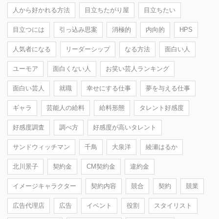
人から好かれる方法
目立ちたがり屋
目立ちたい
目立つには
引っ込み思案
消極的
内向的
HPS
人気者になる
リーダーシップ
なる方法
面白い人
ユーモア
面白くない人
お笑い芸人ランキング
面白い芸人
就職
幸せにする仕事
夢を与える仕事
ギャラ
芸能人の給料
給料形態
タレント好感度
好感度調査
調べ方
好感度が高いタレント
サンドウィッチマン
千鳥
大泉洋
綾瀬はるか
北川景子
契約金
CM契約金
違約金
イメージキャラクター
契約内容
競合
契約
競業
広告代理店
広告
イベント
役割
スタイリスト