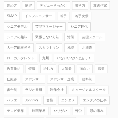
進め方
練習
デビューきっかけ
書き方
放送作家
SMAP
インフルエンサー
若手
若手女優
シニアモデル
芸能マネージャー
シニア世代
シニアの趣味
緊張しない方法
対策
芸能スクール
大手芸能事務所
スカウトマン
札幌
北海道
ローカルタレント
九州
いないいないばぁっ！
教育番組
特徴
治し方
人気者
面白い
職業
仕組み
スポンサー
スポンサー企業
給料制
歩合制
ラジオ番組
制作会社
ミュージカルスクール
バレエ
Johnny's
音響
エンタメ
エンタメの仕事
テレビ業界
映画業界
やりがい
苦労
喉の痛み