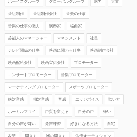
ボーイズグループ
グローバルグループ
魅力
大変
番組制作
番組制作会社
音楽の仕事
音楽の仕事の魅力
演奏家
編曲家
芸能人のマネージャー
マネジメント
社長
テレビ関係の仕事
映画に関わる仕事
映画制作会社
映画配給会社
映画宣伝会社
プロモーター
コンサートプロモーター
音楽プロモーター
マーケティングプロモーター
スポーツプロモーター
絶対音感
相対音感
音感
エッジボイス
歌い方
ボーカルフライ
声質を変える
自分の声
嫌い
自分の声が嫌い
発声練習
好きになる方法
自宅
衣装
開き方
喉の開き方
俳優オーディション