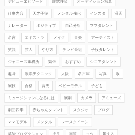
デビューエピソード
腹式呼吸
オーディション写真
仕事内容
天才子役
メンタル強化
インスタ
滑舌
ナレーター
ポジティブ
自己分析
ママタレント
名言
エキストラ
メイク
音楽
アーティスト
笑顔
芸人
やり方
テレビ番組
子役タレント
ジャニーズ事務所
緊張
おすすめ
シニアタレント
趣味
歌唱テクニック
大阪
名古屋
写真
喉
演技
合格
育児
ベビーモデル
子ども
ミュージシャンになるには
演劇
カメラ
アミューズ
劇団四季
赤ちゃんタレント
スタジオ
ブログ
ママモデル
メンタル
レースクイーン
芸能プロダクション
成長
声質
コツ
鍛える