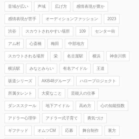
音域が広い
声域
広げ方
感情表現が豊か
感情表現が苦手
オーディションファッション
2023
渋谷
スカウトされやすい場所
109
センター街
アム村
心斎橋
梅田
中部地方
スカウトされる場所
栄
名古屋駅
横浜
神奈川県
横浜駅
みなとみらい
有名アイドル
王道
坂道シリーズ
AKB48グループ
ハロープロジェクト
所属タレント
大変なこと
芸能人の仕事
ダンススクール
地下アイドル
高め方
心の知能指数
アドラー心理学
アドラー式子育て
勇気づけ
ギフテッド
オムツCM
応募
舞台制作
裏方