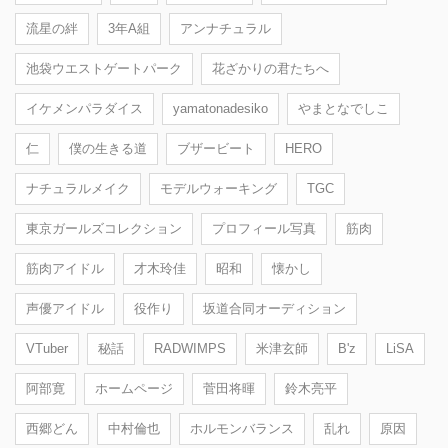
流星の絆
3年A組
アンナチュラル
池袋ウエストゲートパーク
花ざかりの君たちへ
イケメンパラダイス
yamatonadesiko
やまとなでしこ
仁
僕の生きる道
ブザービート
HERO
ナチュラルメイク
モデルウォーキング
TGC
東京ガールズコレクション
プロフィール写真
筋肉
筋肉アイドル
才木玲佳
昭和
懐かし
声優アイドル
役作り
坂道合同オーディション
VTuber
秘話
RADWIMPS
米津玄師
B'z
LiSA
阿部寛
ホームページ
菅田将暉
鈴木亮平
西郷どん
中村倫也
ホルモンバランス
乱れ
原因