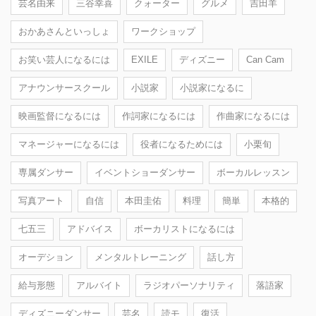
芸名由来
三谷幸喜
クォーター
グルメ
吉田羊
おかあさんといっしょ
ワークショップ
お笑い芸人になるには
EXILE
ディズニー
Can Cam
アナウンサースクール
小説家
小説家になるに
映画監督になるには
作詞家になるには
作曲家になるには
マネージャーになるには
役者になるためには
小栗旬
専属ダンサー
イベントショーダンサー
ボーカルレッスン
写真アート
自信
本田圭佑
料理
簡単
本格的
七五三
アドバイス
ボーカリストになるには
オーデション
メンタルトレーニング
話し方
給与形態
アルバイト
ラジオパーソナリティ
落語家
ディズニーダンサー
芸名
読モ
復活