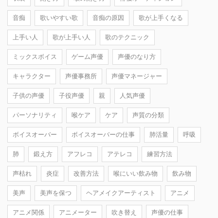
音痴
歌いやすい歌
音痴の原因
歌が上手くなる
上手い人
歌が上手い人
歌のテクニック
ミックスボイス
ゲーム声優
声優のなり方
キャラクター
声優事務所
声優マネージャー
子供の声優
子役声優
親
人気声優
パーソナリティ
喉ケア
ケア
声質の分類
ボイスオーバー
ボイスオーバーの仕事
肺活量
呼吸
肺
鍛え方
アフレコ
アテレコ
練習方法
声枯れ
炎症
改善方法
喉にいい飲み物
飲み物
美声
美声を保つ
ヘアメイクアーティスト
アニメ
アニメ関係
アニメーター
吹き替え
声優の仕事