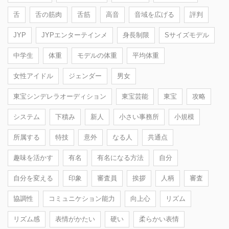
舌
舌の筋肉
舌筋
高音
音域を広げる
評判
JYP
JYPエンターテインメ
身長制限
Sサイズモデル
中学生
体重
モデルの体重
平均体重
女性アイドル
ジェンダー
男女
東宝シンデレラオーディション
東宝芸能
東宝
攻略
システム
下積み
新人
小さい事務所
小規模
所属する
特技
意外
なる人
共通点
趣味を活かす
有名
有名になる方法
自分
自分を変える
印象
審査員
挨拶
人柄
審査
協調性
コミュニケション能力
向上心
リズム
リズム感
表情がかたい
硬い
柔らかい表情