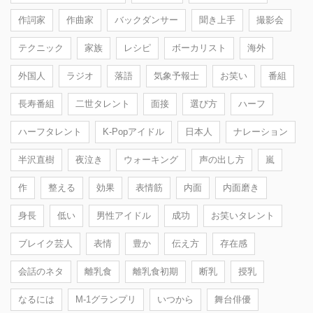
作詞家
作曲家
バックダンサー
聞き上手
撮影会
テクニック
家族
レシピ
ボーカリスト
海外
外国人
ラジオ
落語
気象予報士
お笑い
番組
長寿番組
二世タレント
面接
選び方
ハーフ
ハーフタレント
K-Popアイドル
日本人
ナレーション
半沢直樹
夜泣き
ウォーキング
声の出し方
嵐
作
整える
効果
表情筋
内面
内面磨き
身長
低い
男性アイドル
成功
お笑いタレント
ブレイク芸人
表情
豊か
伝え方
存在感
会話のネタ
離乳食
離乳食初期
断乳
授乳
なるには
M-1グランプリ
いつから
舞台俳優