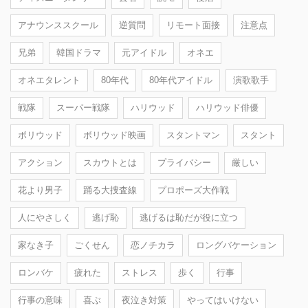
アナウンススクール
逆質問
リモート面接
注意点
兄弟
韓国ドラマ
元アイドル
オネエ
オネエタレント
80年代
80年代アイドル
演歌歌手
戦隊
スーパー戦隊
ハリウッド
ハリウッド俳優
ボリウッド
ボリウッド映画
スタントマン
スタント
アクション
スカウトとは
プライバシー
厳しい
花より男子
踊る大捜査線
プロポーズ大作戦
人にやさしく
逃げ恥
逃げるは恥だが役に立つ
家なき子
ごくせん
恋ノチカラ
ロングバケーション
ロンバケ
疲れた
ストレス
歩く
行事
行事の意味
喜ぶ
夜泣き対策
やってはいけない