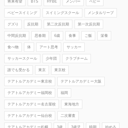
将来有望
BTS
HYBE
メンバー
ベビー
ベビースイミング
スイミングスクール
メンタルリープ
グズり
反抗期
第二次反抗期
第一次反抗期
中間反抗期
思春期
6歳
食事
ご飯
栄養
食べ物
体
アート思考
サッカー
サッカースクール
少年団
クラブチーム
誰でも受かる
東京
東京校
テアトルアカデミー東京校
テアトルアカデミー大阪
テアトルアカデミー福岡校
福岡
テアトルアカデミー名古屋校
東海地方
テアトルアカデミー仙台校
二次審査
テアトルアカデミー札幌
3歳
3歳児
時期
始める