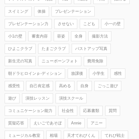
スイミング
体操
プレゼンテーション
プレゼンテーション力
させない
こども
小一の壁
小1の壁
審査内容
容姿
全身
撮影方法
ひよこクラブ
たまごクラブ
バストアップ写真
新生児の写真
ニューボーンフォト
費用免除
朝ドラヒロインｐ-ディション
放課後
小学生
感性
感受性
自己肯定感
高める
自身
ごっこ遊び
遊び
演技レッスン
演技スクール
コミュニケーション能力
社会性
応募書類
質問
質疑応答
えいごであそぼ
Annie
アニー
ミュージカル教室
相場
天才てれびくん
てれび戦士