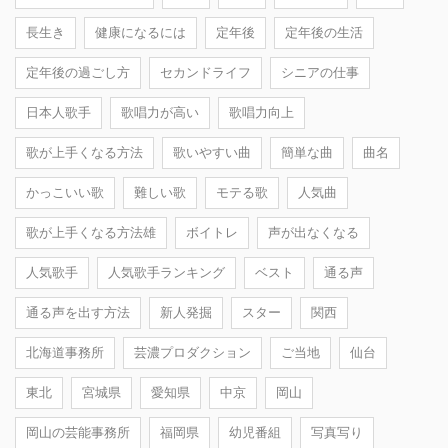
長生き
健康になるには
定年後
定年後の生活
定年後の過ごし方
セカンドライフ
シニアの仕事
日本人歌手
歌唱力が高い
歌唱力向上
歌が上手くなる方法
歌いやすい曲
簡単な曲
曲名
かっこいい歌
難しい歌
モテる歌
人気曲
歌が上手くなる方法雄
ボイトレ
声が出なくなる
人気歌手
人気歌手ランキング
ベスト
通る声
通る声を出す方法
新人発掘
スター
関西
北海道事務所
芸濃プロダクション
ご当地
仙台
東北
宮城県
愛知県
中京
岡山
岡山の芸能事務所
福岡県
幼児番組
写真写り