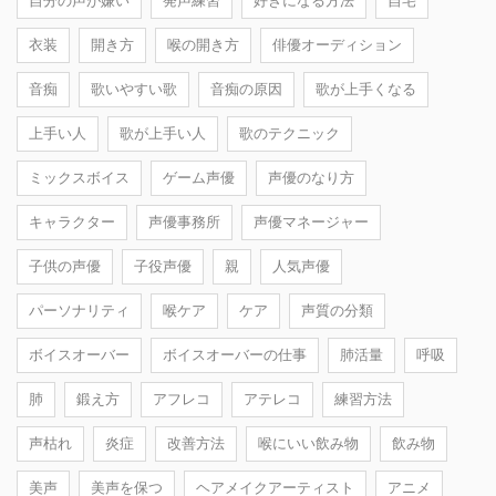
自分の声が嫌い
発声練習
好きになる方法
自宅
衣装
開き方
喉の開き方
俳優オーディション
音痴
歌いやすい歌
音痴の原因
歌が上手くなる
上手い人
歌が上手い人
歌のテクニック
ミックスボイス
ゲーム声優
声優のなり方
キャラクター
声優事務所
声優マネージャー
子供の声優
子役声優
親
人気声優
パーソナリティ
喉ケア
ケア
声質の分類
ボイスオーバー
ボイスオーバーの仕事
肺活量
呼吸
肺
鍛え方
アフレコ
アテレコ
練習方法
声枯れ
炎症
改善方法
喉にいい飲み物
飲み物
美声
美声を保つ
ヘアメイクアーティスト
アニメ