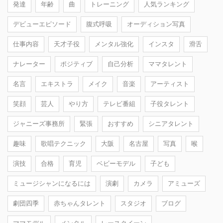
発達
年齢
曲
トレーニング
人気ランキング
デビューエピソード
腹式呼吸
オーディション写真
仕事内容
天才子役
メンタル強化
インスタ
滑舌
ナレーター
ポジティブ
自己分析
ママタレント
名言
エキストラ
メイク
音楽
アーティスト
笑顔
芸人
やり方
テレビ番組
子役タレント
ジャニーズ事務所
緊張
おすすめ
シニアタレント
趣味
歌唱テクニック
大阪
名古屋
写真
喉
演技
合格
育児
ベビーモデル
子ども
ミュージシャンになるには
演劇
カメラ
アミューズ
劇団四季
赤ちゃんタレント
スタジオ
ブログ