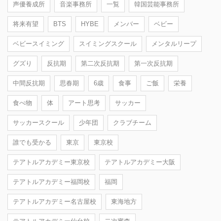
声優養成所
音楽事務所
一覧
韓国芸能事務所
将来有望
BTS
HYBE
メンバー
ベビー
ベビースイミング
スイミングスクール
メンタルリープ
グズり
反抗期
第二次反抗期
第一次反抗期
中間反抗期
思春期
6歳
食事
ご飯
栄養
食べ物
体
アート思考
サッカー
サッカースクール
少年団
クラブチーム
誰でも受かる
東京
東京校
テアトルアカデミー東京校
テアトルアカデミー大阪
テアトルアカデミー福岡校
福岡
テアトルアカデミー名古屋校
東海地方