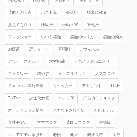
指原莉乃
HKT48
渡辺直美
事務所一覧
芸能人の名言
ポスト嵐
会話術
印象に残る
覚えてもらう
呼吸法
挙動不審
対処法
プレッシャー
いつも笑顔
笑顔の作り方
笑顔の効果
加藤茶
所ジョージ
草彅剛
デヴィ夫人
デヴィ・スカルノ
木村拓哉
人気インフルエンサー
フォロワー
増やす
インスタグラム
人気ブログ
チャンネル登録者数
ツイッター
アカウント
LINE
TikTok
次世代女優
ベスト20
演技力ランキング
オーディション情報
スカウトされる顔
人気モデル
女性モデル
ママブログ
芸能人ブログ
未経験
シニアモデル事務所
老後
健康
健康長寿
長寿