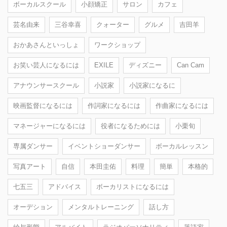
ボーカルスクール
小顔矯正
サロン
カフェ
芸名由来
三谷幸喜
クォーター
グルメ
吉田羊
おかあさんといっしょ
ワークショップ
お笑い芸人になるには
EXILE
ディズニー
Can Cam
アナウンサースクール
小説家
小説家になるに
映画監督になるには
作詞家になるには
作曲家になるには
マネージャーになるには
役者になるためには
小栗旬
専属ダンサー
イベントショーダンサー
ボーカルレッスン
写真アート
自信
本田圭佑
料理
簡単
本格的
七五三
アドバイス
ボーカリストになるには
オーデション
メンタルトレーニング
話し方