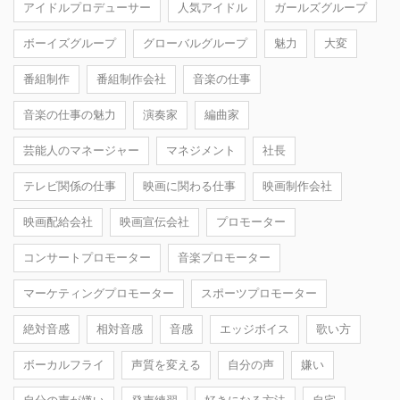
アイドルプロデューサー
人気アイドル
ガールズグループ
ボーイズグループ
グローバルグループ
魅力
大変
番組制作
番組制作会社
音楽の仕事
音楽の仕事の魅力
演奏家
編曲家
芸能人のマネージャー
マネジメント
社長
テレビ関係の仕事
映画に関わる仕事
映画制作会社
映画配給会社
映画宣伝会社
プロモーター
コンサートプロモーター
音楽プロモーター
マーケティングプロモーター
スポーツプロモーター
絶対音感
相対音感
音感
エッジボイス
歌い方
ボーカルフライ
声質を変える
自分の声
嫌い