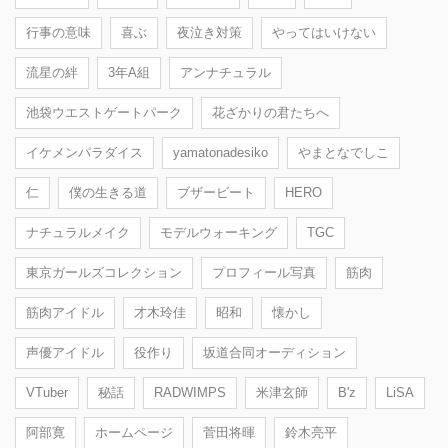
行事の意味
喜ぶ
夜泣き対策
やってはいけない
流星の絆
3年A組
アンナチュラル
池袋ウエストゲートパーク
花ざかりの君たちへ
イケメンパラダイス
yamatonadesiko
やまとなでしこ
仁
僕の生きる道
ブザービート
HERO
ナチュラルメイク
モデルウォーキング
TGC
東京ガールズコレクション
プロフィール写真
筋肉
筋肉アイドル
才木玲佳
昭和
懐かし
声優アイドル
役作り
坂道合同オーディション
VTuber
秘話
RADWIMPS
米津玄師
B'z
LiSA
阿部寛
ホームページ
菅田将暉
鈴木亮平