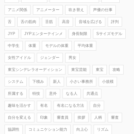
アニメ関係
アニメーター
吹き替え
声優の仕事
舌
舌の筋肉
舌筋
高音
音域を広げる
評判
JYP
JYPエンターテインメ
身長制限
Sサイズモデル
中学生
体重
モデルの体重
平均体重
女性アイドル
ジェンダー
男女
東宝シンデレラオーディション
東宝芸能
東宝
攻略
システム
下積み
新人
小さい事務所
小規模
所属する
特技
意外
なる人
共通点
趣味を活かす
有名
有名になる方法
自分
自分を変える
印象
審査員
挨拶
人柄
審査
協調性
コミュニケション能力
向上心
リズム