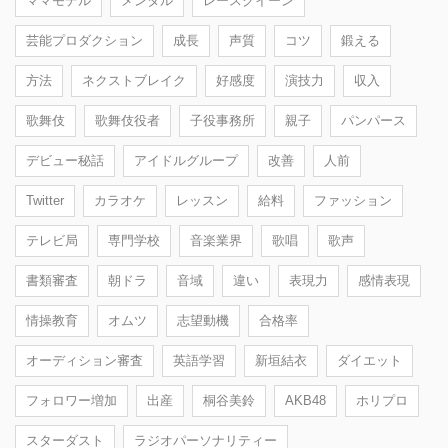
ママモデル
メンタル
レースクイーン
芸能プロダクション
成長
声質
コツ
鍛える
方法
ネクストブレイク
好感度
演技力
収入
歌舞伎
歌舞伎役者
子役事務所
親子
パンパース
デビュー秘話
アイドルグループ
改善
人前
Twitter
カラオケ
レッスン
給料
ファッション
テレビ局
専門学校
音楽業界
歌唱
歌声
書類審査
朝ドラ
音域
違い
表現力
感情表現
情操教育
オムツ
志望動機
合格率
オーディション審査
英語学習
新垣結衣
ダイエット
フォロワー増加
出産
桐谷美鈴
AKB48
ホリプロ
スターダスト
ラジオパーソナリティー