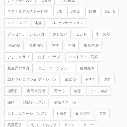
テアトルアカデミー仙台校
二次審査
テアトルアカデミー札幌
3歳
3歳児
時期
始める
スイミング
体操
プレゼンテーション
プレゼンテーション力
させない
こども
小一の壁
小1の壁
審査内容
容姿
全身
撮影方法
ひよこクラブ
たまごクラブ
バストアップ写真
新生児の写真
ニューボーンフォト
費用免除
朝ドラヒロインｐ-ディション
放課後
小学生
感性
感受性
自己肯定感
高める
自身
ごっこ遊び
遊び
演技レッスン
演技スクール
コミュニケーション能力
社会性
応募書類
質問
質疑応答
えいごであそぼ
Annie
アニー