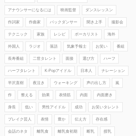
アナウンサーになるには
映画監督
ダンスレッスン
作詞家
作曲家
バックダンサー
聞き上手
撮影会
テクニック
家族
レシピ
ボーカリスト
海外
外国人
ラジオ
落語
気象予報士
お笑い
番組
長寿番組
二世タレント
面接
選び方
ハーフ
ハーフタレント
K-Popアイドル
日本人
ナレーション
半沢直樹
夜泣き
ウォーキング
声の出し方
嵐
作
整える
効果
表情筋
内面
内面磨き
身長
低い
男性アイドル
成功
お笑いタレント
ブレイク芸人
表情
豊か
伝え方
存在感
会話のネタ
離乳食
離乳食初期
断乳
授乳