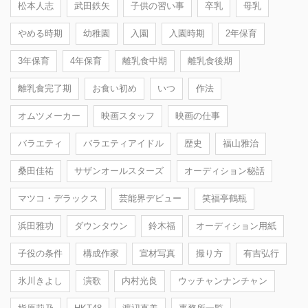
松本人志
武田鉄矢
子供の習い事
卒乳
母乳
やめる時期
幼稚園
入園
入園時期
2年保育
3年保育
4年保育
離乳食中期
離乳食後期
離乳食完了期
お食い初め
いつ
作法
オムツメーカー
映画スタッフ
映画の仕事
バラエティ
バラエティアイドル
歴史
福山雅治
桑田佳祐
サザンオールスターズ
オーディション秘話
マツコ・デラックス
芸能界デビュー
笑福亭鶴瓶
浜田雅功
ダウンタウン
鈴木福
オーディション用紙
子役の条件
構成作家
宣材写真
撮り方
有吉弘行
氷川きよし
演歌
内村光良
ウッチャンナンチャン