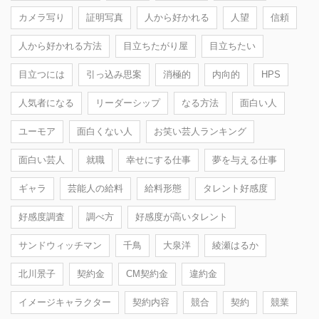
カメラ写り
証明写真
人から好かれる
人望
信頼
人から好かれる方法
目立ちたがり屋
目立ちたい
目立つには
引っ込み思案
消極的
内向的
HPS
人気者になる
リーダーシップ
なる方法
面白い人
ユーモア
面白くない人
お笑い芸人ランキング
面白い芸人
就職
幸せにする仕事
夢を与える仕事
ギャラ
芸能人の給料
給料形態
タレント好感度
好感度調査
調べ方
好感度が高いタレント
サンドウィッチマン
千鳥
大泉洋
綾瀬はるか
北川景子
契約金
CM契約金
違約金
イメージキャラクター
契約内容
競合
契約
競業