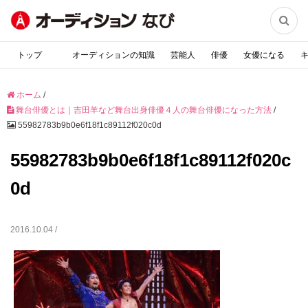

トップ
オーディションの知識
芸能人
俳優
女優になる
ホーム
/
舞台俳優とは｜吉田羊など舞台出身俳優４人の舞台俳優になった方法
/
55982783b9b0e6f18f1c89112f020c0d
55982783b9b0e6f18f1c89112f020c
0d
2016.10.04 /