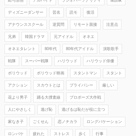
給与形態
アルバイト
ラジオパーソナリティ
落語家
ディズニーダンサー
芸名
読モ
復活
アナウンススクール
逆質問
リモート面接
注意点
兄弟
韓国ドラマ
元アイドル
オネエ
オネエタレント
80年代
80年代アイドル
演歌歌手
戦隊
スーパー戦隊
ハリウッド
ハリウッド俳優
ボリウッド
ボリウッド映画
スタントマン
スタント
アクション
スカウトとは
プライバシー
厳しい
花より男子
踊る大捜査線
プロポーズ大作戦
人にやさしく
逃げ恥
逃げるは恥だが役に立つ
家なき子
ごくせん
恋ノチカラ
ロングバケーション
ロンバケ
疲れた
ストレス
歩く
行事