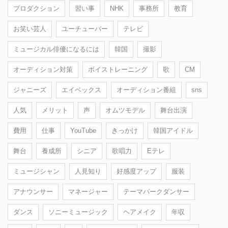
プロダクション
習い事
NHK
事務所
教育
お笑い芸人
ユーチューバー
テレビ
ミュージカル俳優になるには
韓国
撮影
オーディション対策
ボイストレーニング
歌
CM
ジャニーズ
エイベックス
オーディション番組
sns
人気
メリット
声
オムツモデル
舞台出演
費用
仕事
YouTube
きっかけ
韓国アイドル
舞台
養成所
シニア
歌唱力
Eテレ
ミュージシャン
人見知り
好感度アップ
服装
アナウンサー
マネージャー
テーマパークダンサー
ダンス
ソニーミュージック
ヘアメイク
年収