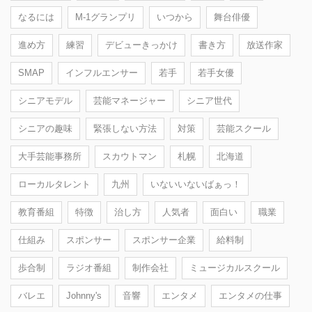
なるには
M-1グランプリ
いつから
舞台俳優
進め方
練習
デビューきっかけ
書き方
放送作家
SMAP
インフルエンサー
若手
若手女優
シニアモデル
芸能マネージャー
シニア世代
シニアの趣味
緊張しない方法
対策
芸能スクール
大手芸能事務所
スカウトマン
札幌
北海道
ローカルタレント
九州
いないいないばぁっ！
教育番組
特徴
治し方
人気者
面白い
職業
仕組み
スポンサー
スポンサー企業
給料制
歩合制
ラジオ番組
制作会社
ミュージカルスクール
バレエ
Johnny's
音響
エンタメ
エンタメの仕事