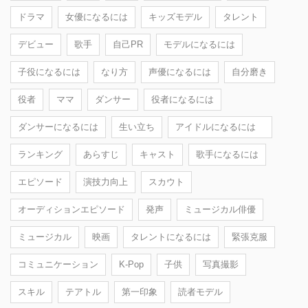
ドラマ
女優になるには
キッズモデル
タレント
デビュー
歌手
自己PR
モデルになるには
子役になるには
なり方
声優になるには
自分磨き
役者
ママ
ダンサー
役者になるには
ダンサーになるには
生い立ち
アイドルになるには
ランキング
あらすじ
キャスト
歌手になるには
エピソード
演技力向上
スカウト
オーディションエピソード
発声
ミュージカル俳優
ミュージカル
映画
タレントになるには
緊張克服
コミュニケーション
K-Pop
子供
写真撮影
スキル
テアトル
第一印象
読者モデル