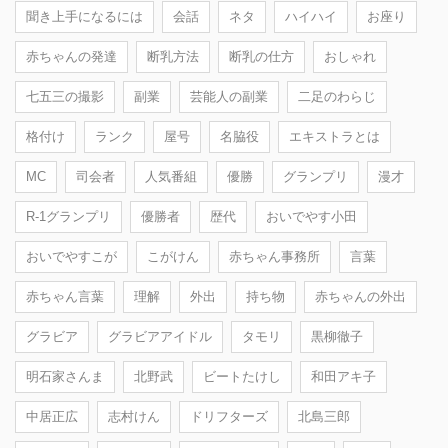
聞き上手になるには
会話
ネタ
ハイハイ
お座り
赤ちゃんの発達
断乳方法
断乳の仕方
おしゃれ
七五三の撮影
副業
芸能人の副業
二足のわらじ
格付け
ランク
屋号
名脇役
エキストラとは
MC
司会者
人気番組
優勝
グランプリ
漫才
R-1グランプリ
優勝者
歴代
おいでやす小田
おいでやすこが
こがけん
赤ちゃん事務所
言葉
赤ちゃん言葉
理解
外出
持ち物
赤ちゃんの外出
グラビア
グラビアアイドル
タモリ
黒柳徹子
明石家さんま
北野武
ビートたけし
和田アキ子
中居正広
志村けん
ドリフターズ
北島三郎