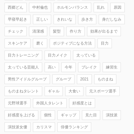
西郷どん
中村倫也
ホルモンバランス
乱れ
原因
早寝早起き
正しい
きれいな
歩き方
身だしなみ
チェック
清潔感
髪型
作り方
効果が出るまで
スキンケア
磨く
ポジティブになる方法
目力
目力トレーニング
目力メイク
太っている
太っている芸能人
高い
今年
ブレイク
練習生
男性アイドルグループ
グループ
2021
ものまね
ものまねタレント
ギャル
大食い
元スポーツ選手
元野球選手
外国人タレント
好感度とは
好感度を上げる
個性
ギャップ
見た目
演技派
演技派女優
カリスマ
俳優ランキング