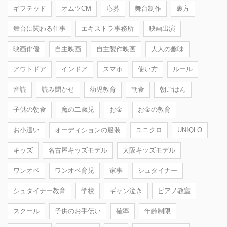
ギフテッド
オムツCM
応募
舞台制作
裏方
舞台に関わる仕事
エキストラ事務所
映画出演
映画俳優
自主映画
自主製作映画
大人の趣味
アウトドア
インドア
スマホ
使い方
ルール
音読
読み聞かせ
幼児教育
朝食
朝ごはん
子供の朝食
魔の二歳児
お金
お金の教育
お小遣い
オーディションの服装
ユニクロ
UNIQLO
キッズ
名古屋キッズモデル
大阪キッズモデル
ワンオペ
ワンオペ育児
家事
シュタイナー
シュタイナー教育
学校
ギャン泣き
ピアノ教室
スクール
子供のお手伝い
確率
年齢制限