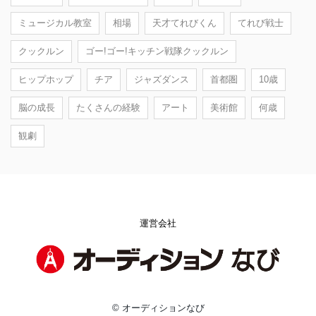
ミュージカル教室
相場
天才てれびくん
てれび戦士
クックルン
ゴー!ゴー!キッチン戦隊クックルン
ヒップホップ
チア
ジャズダンス
首都圏
10歳
脳の成長
たくさんの経験
アート
美術館
何歳
観劇
運営会社
© オーディションなび