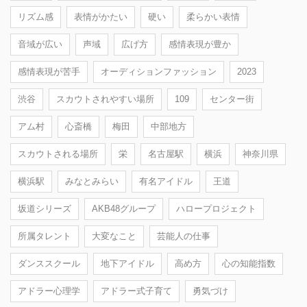
リズム感
表情がかたい
硬い
柔らかい表情
音域が広い
声域
広げ方
感情表現が豊か
感情表現が苦手
オーディションファッション
2023
渋谷
スカウトされやすい場所
109
センター街
アム村
心斎橋
梅田
中部地方
スカウトされる場所
栄
名古屋駅
横浜
神奈川県
横浜駅
みなとみらい
有名アイドル
王道
坂道シリーズ
AKB48グループ
ハロープロジェクト
所属タレント
大変なこと
芸能人の仕事
ダンススクール
地下アイドル
高め方
心の知能指数
アドラー心理学
アドラー式子育て
勇気づけ