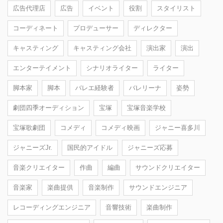
広告代理店
広告
イベント
役割
スタイリスト
コーディネート
プロデューサー
ディレクター
キャスティング
キャスティング会社
演出家
演出
エンターテイメント
シナリオライター
ライター
脚本家
脚本
バレエ経験者
バレリーナ
姿勢
劇団四季オーディション
宝塚
宝塚音楽学校
宝塚歌劇団
コメディ
コメディ映画
ジャニー喜多川
ジャニーズJr.
国民的アイドル
ジャニーズ応募
音楽クリエイター
作曲
編曲
サウンドクリエイター
音楽家
楽曲提供
音楽制作
サウンドエンジニア
レコーディングエンジニア
音響技術
楽曲制作