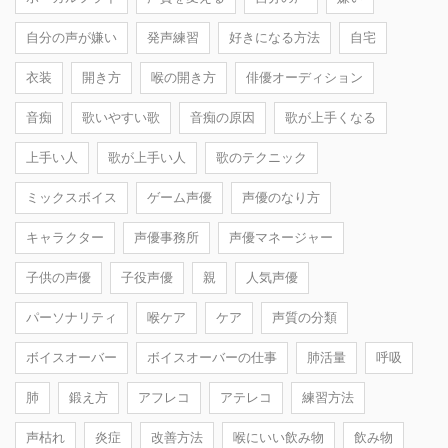
自分の声が嫌い
発声練習
好きになる方法
自宅
衣装
開き方
喉の開き方
俳優オーディション
音痴
歌いやすい歌
音痴の原因
歌が上手くなる
上手い人
歌が上手い人
歌のテクニック
ミックスボイス
ゲーム声優
声優のなり方
キャラクター
声優事務所
声優マネージャー
子供の声優
子役声優
親
人気声優
パーソナリティ
喉ケア
ケア
声質の分類
ボイスオーバー
ボイスオーバーの仕事
肺活量
呼吸
肺
鍛え方
アフレコ
アテレコ
練習方法
声枯れ
炎症
改善方法
喉にいい飲み物
飲み物