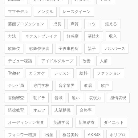
ママモデル
メンタル
レースクイーン
芸能プロダクション
成長
声質
コツ
鍛える
方法
ネクストブレイク
好感度
演技力
収入
歌舞伎
歌舞伎役者
子役事務所
親子
パンパース
デビュー秘話
アイドルグループ
改善
人前
Twitter
カラオケ
レッスン
給料
ファッション
テレビ局
専門学校
音楽業界
歌唱
歌声
書類審査
朝ドラ
音域
違い
表現力
感情表現
情操教育
オムツ
志望動機
合格率
オーディション審査
英語学習
新垣結衣
ダイエット
フォロワー増加
出産
桐谷美鈴
AKB48
ホリプロ