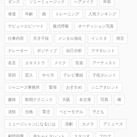
ダンス
ソニーミュージック
ヘアメイク
年収
発達
年齢
曲
トレーニング
人気ランキング
デビューエピソード
腹式呼吸
オーディション写真
仕事内容
天才子役
メンタル強化
インスタ
滑舌
ナレーター
ポジティブ
自己分析
ママタレント
名言
エキストラ
メイク
音楽
アーティスト
笑顔
芸人
やり方
テレビ番組
子役タレント
ジャニーズ事務所
緊張
おすすめ
シニアタレント
趣味
歌唱テクニック
大阪
名古屋
写真
喉
演技
合格
育児
ベビーモデル
子ども
ミュージシャンになるには
演劇
カメラ
アミューズ
劇団四季
赤ちゃんタレント
スタジオ
ブログ