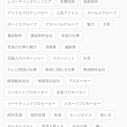
レコーディングエンジニア
音響技術
楽曲制作
アイドルプロデューサー
人気アイドル
ガールズグループ
ボーイズグループ
グローバルグループ
魅力
大変
番組制作
番組制作会社
音楽の仕事
音楽の仕事の魅力
演奏家
編曲家
芸能人のマネージャー
マネジメント
社長
テレビ関係の仕事
映画に関わる仕事
映画制作会社
映画配給会社
映画宣伝会社
プロモーター
コンサートプロモーター
音楽プロモーター
マーケティングプロモーター
スポーツプロモーター
絶対音感
相対音感
音感
エッジボイス
歌い方
ボーカルフライ
声質を変える
自分の声
嫌い