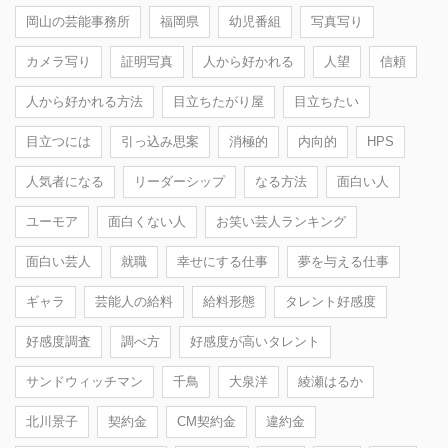
岡山の芸能事務所
福岡県
幼児番組
写真写り
カメラ写り
証明写真
人から好かれる
人望
信頼
人から好かれる方法
目立ちたがり屋
目立ちたい
目立つには
引っ込み思案
消極的
内向的
HPS
人気者になる
リーダーシップ
なる方法
面白い人
ユーモア
面白くない人
お笑い芸人ランキング
面白い芸人
就職
幸せにする仕事
夢を与える仕事
ギャラ
芸能人の給料
給料形態
タレント好感度
好感度調査
調べ方
好感度が高いタレント
サンドウィッチマン
千鳥
大泉洋
綾瀬はるか
北川景子
契約金
CM契約金
違約金