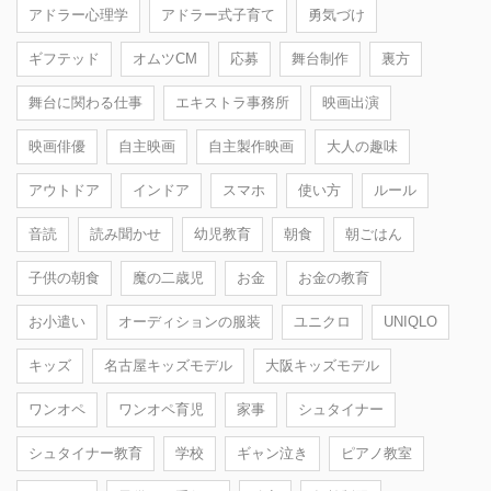
アドラー心理学
アドラー式子育て
勇気づけ
ギフテッド
オムツCM
応募
舞台制作
裏方
舞台に関わる仕事
エキストラ事務所
映画出演
映画俳優
自主映画
自主製作映画
大人の趣味
アウトドア
インドア
スマホ
使い方
ルール
音読
読み聞かせ
幼児教育
朝食
朝ごはん
子供の朝食
魔の二歳児
お金
お金の教育
お小遣い
オーディションの服装
ユニクロ
UNIQLO
キッズ
名古屋キッズモデル
大阪キッズモデル
ワンオペ
ワンオペ育児
家事
シュタイナー
シュタイナー教育
学校
ギャン泣き
ピアノ教室