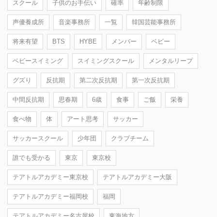
スクール
子供のお手伝い
確率
年齢制限
声優養成所
音楽事務所
一覧
韓国芸能事務所
将来有望
BTS
HYBE
メンバー
ベビー
ベビースイミング
スイミングスクール
メンタルリープ
グズり
反抗期
第二次反抗期
第一次反抗期
中間反抗期
思春期
6歳
食事
ご飯
栄養
食べ物
体
アート思考
サッカー
サッカースクール
少年団
クラブチーム
誰でも受かる
東京
東京校
テアトルアカデミー東京校
テアトルアカデミー大阪
テアトルアカデミー福岡校
福岡
テアトルアカデミー名古屋校
東海地方