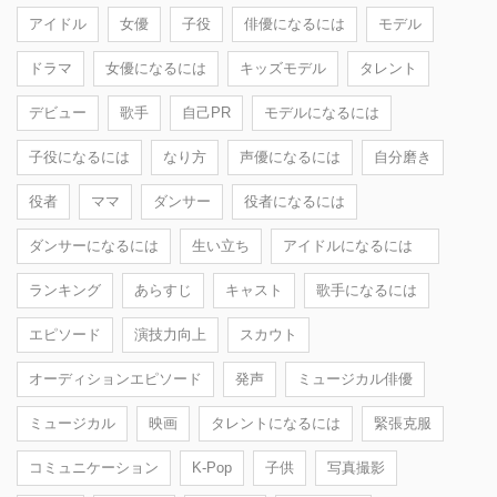
アイドル
女優
子役
俳優になるには
モデル
ドラマ
女優になるには
キッズモデル
タレント
デビュー
歌手
自己PR
モデルになるには
子役になるには
なり方
声優になるには
自分磨き
役者
ママ
ダンサー
役者になるには
ダンサーになるには
生い立ち
アイドルになるには
ランキング
あらすじ
キャスト
歌手になるには
エピソード
演技力向上
スカウト
オーディションエピソード
発声
ミュージカル俳優
ミュージカル
映画
タレントになるには
緊張克服
コミュニケーション
K-Pop
子供
写真撮影