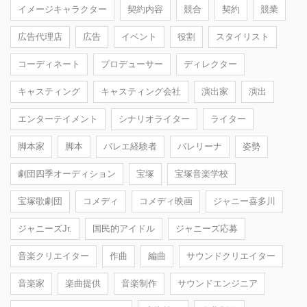
イメージキャラクター
契約内容
競合
契約
競業
広告代理店
広告
イベント
役割
スタイリスト
コーディネート
プロデューサー
ディレクター
キャスティング
キャスティング会社
演出家
演出
エンターテイメント
シナリオライター
ライター
脚本家
脚本
バレエ経験者
バレリーナ
姿勢
劇団四季オーディション
宝塚
宝塚音楽学校
宝塚歌劇団
コメディ
コメディ映画
ジャニー喜多川
ジャニーズJr.
国民的アイドル
ジャニーズ応募
音楽クリエイター
作曲
編曲
サウンドクリエイター
音楽家
楽曲提供
音楽制作
サウンドエンジニア