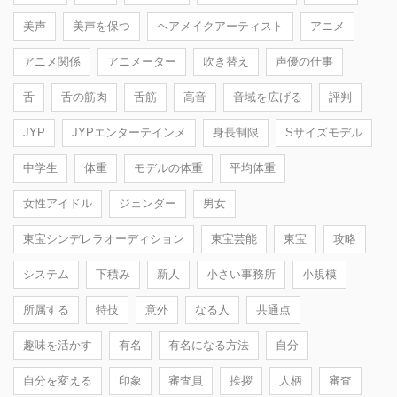
美声
美声を保つ
ヘアメイクアーティスト
アニメ
アニメ関係
アニメーター
吹き替え
声優の仕事
舌
舌の筋肉
舌筋
高音
音域を広げる
評判
JYP
JYPエンターテインメ
身長制限
Sサイズモデル
中学生
体重
モデルの体重
平均体重
女性アイドル
ジェンダー
男女
東宝シンデレラオーディション
東宝芸能
東宝
攻略
システム
下積み
新人
小さい事務所
小規模
所属する
特技
意外
なる人
共通点
趣味を活かす
有名
有名になる方法
自分
自分を変える
印象
審査員
挨拶
人柄
審査