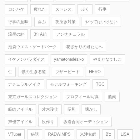
ロンバケ
疲れた
ストレス
歩く
行事
行事の意味
喜ぶ
夜泣き対策
やってはいけない
流星の絆
3年A組
アンナチュラル
池袋ウエストゲートパーク
花ざかりの君たちへ
イケメンパラダイス
yamatonadesiko
やまとなでしこ
仁
僕の生きる道
ブザービート
HERO
ナチュラルメイク
モデルウォーキング
TGC
東京ガールズコレクション
プロフィール写真
筋肉
筋肉アイドル
才木玲佳
昭和
懐かし
声優アイドル
役作り
坂道合同オーディション
VTuber
秘話
RADWIMPS
米津玄師
B'z
LiSA