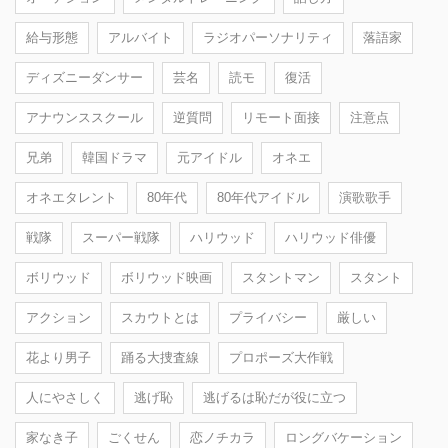
給与形態
アルバイト
ラジオパーソナリティ
落語家
ディズニーダンサー
芸名
読モ
復活
アナウンススクール
逆質問
リモート面接
注意点
兄弟
韓国ドラマ
元アイドル
オネエ
オネエタレント
80年代
80年代アイドル
演歌歌手
戦隊
スーパー戦隊
ハリウッド
ハリウッド俳優
ボリウッド
ボリウッド映画
スタントマン
スタント
アクション
スカウトとは
プライバシー
厳しい
花より男子
踊る大捜査線
プロポーズ大作戦
人にやさしく
逃げ恥
逃げるは恥だが役に立つ
家なき子
ごくせん
恋ノチカラ
ロングバケーション