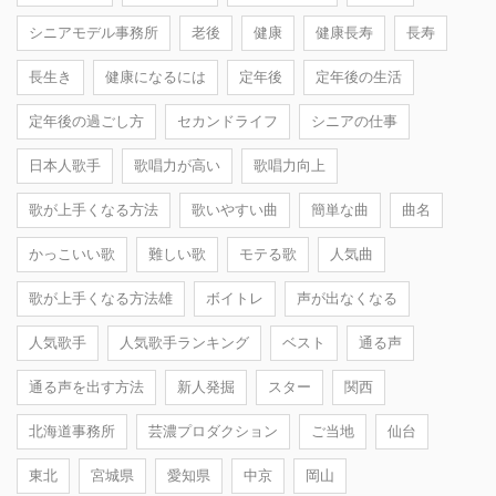
シニアモデル事務所
老後
健康
健康長寿
長寿
長生き
健康になるには
定年後
定年後の生活
定年後の過ごし方
セカンドライフ
シニアの仕事
日本人歌手
歌唱力が高い
歌唱力向上
歌が上手くなる方法
歌いやすい曲
簡単な曲
曲名
かっこいい歌
難しい歌
モテる歌
人気曲
歌が上手くなる方法雄
ボイトレ
声が出なくなる
人気歌手
人気歌手ランキング
ベスト
通る声
通る声を出す方法
新人発掘
スター
関西
北海道事務所
芸濃プロダクション
ご当地
仙台
東北
宮城県
愛知県
中京
岡山