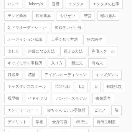
バレエ
Johnny's
音響
エンタメ
エンタメの仕事
テレビ業界
映画業界
やりがい
苦労
喉の痛み
朝ドラオーディション
連続テレビ小説
オーディション知識
上手く歌う方法
歌の練習
出し方
声優になる方法
鍛える方法
声優スクール
キッズモデル事務所
入り方
新生児
有名人
好印象
感情
アイドルオーディション
キッズダンス
キッズダンススクール
芸能活動
EQ
IQ
知能指数
履歴書
イヤイヤ期
パンパースモデル
書類選考
エントリーシート
赤ちゃんモデル事務所
ピアノ
脳
デメリット
学童
全身写真
特待生
特待生制度