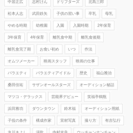
中居正広
志村けん
ドリフターズ
北島三郎
松本人志
武田鉄矢
子供の習い事
卒乳
母乳
やめる時期
幼稚園
入園
入園時期
2年保育
3年保育
4年保育
離乳食中期
離乳食後期
離乳食完了期
お食い初め
いつ
作法
オムツメーカー
映画スタッフ
映画の仕事
バラエティ
バラエティアイドル
歴史
福山雅治
桑田佳祐
サザンオールスターズ
オーディション秘話
マツコ・デラックス
芸能界デビュー
笑福亭鶴瓶
浜田雅功
ダウンタウン
鈴木福
オーディション用紙
子役の条件
構成作家
宣材写真
撮り方
有吉弘行
氷川きよし
演歌
内村光良
ウッチャンナンチャン