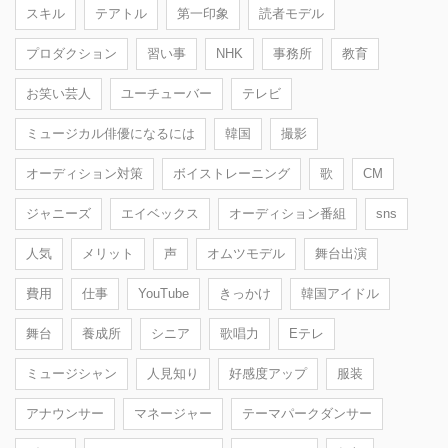
スキル
テアトル
第一印象
読者モデル
プロダクション
習い事
NHK
事務所
教育
お笑い芸人
ユーチューバー
テレビ
ミュージカル俳優になるには
韓国
撮影
オーディション対策
ボイストレーニング
歌
CM
ジャニーズ
エイベックス
オーディション番組
sns
人気
メリット
声
オムツモデル
舞台出演
費用
仕事
YouTube
きっかけ
韓国アイドル
舞台
養成所
シニア
歌唱力
Eテレ
ミュージシャン
人見知り
好感度アップ
服装
アナウンサー
マネージャー
テーマパークダンサー