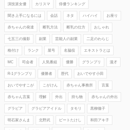
演技派女優
カリスマ
俳優ランキング
聞き上手になるには
会話
ネタ
ハイハイ
お座り
赤ちゃんの発達
断乳方法
断乳の仕方
おしゃれ
七五三の撮影
副業
芸能人の副業
二足のわらじ
格付け
ランク
屋号
名脇役
エキストラとは
MC
司会者
人気番組
優勝
グランプリ
漫才
R-1グランプリ
優勝者
歴代
おいでやす小田
おいでやすこが
こがけん
赤ちゃん事務所
言葉
赤ちゃん言葉
理解
外出
持ち物
赤ちゃんの外出
グラビア
グラビアアイドル
タモリ
黒柳徹子
明石家さんま
北野武
ビートたけし
和田アキ子