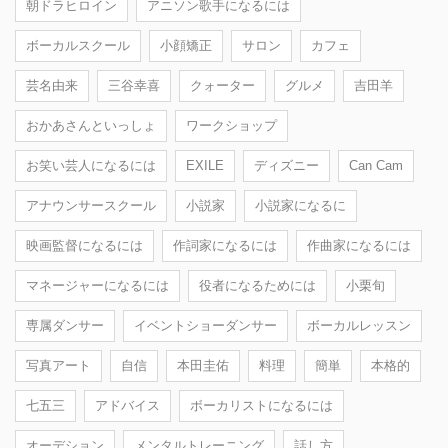
朝ドラヒロイン
アニソン歌手になるには
ボーカルスクール
小顔矯正
サロン
カフェ
芸名由来
三谷幸喜
クォーター
グルメ
吉田羊
おかあさんといっしょ
ワークショップ
お笑い芸人になるには
EXILE
ディズニー
Can Cam
アナウンサースクール
小説家
小説家になるに
映画監督になるには
作詞家になるには
作曲家になるには
マネージャーになるには
役者になるためには
小栗旬
専属ダンサー
イベントショーダンサー
ボーカルレッスン
写真アート
自信
本田圭佑
料理
簡単
本格的
七五三
アドバイス
ボーカリストになるには
オーデション
メンタルトレーニング
話し方