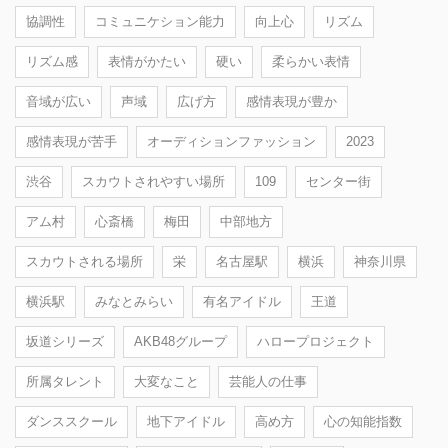
協調性
コミュニケション能力
向上心
リズム
リズム感
表情がかたい
硬い
柔らかい表情
音域が広い
声域
広げ方
感情表現が豊か
感情表現が苦手
オーディションファッション
2023
渋谷
スカウトされやすい場所
109
センター街
アム村
心斎橋
梅田
中部地方
スカウトされる場所
栄
名古屋駅
横浜
神奈川県
横浜駅
みなとみらい
有名アイドル
王道
坂道シリーズ
AKB48グループ
ハロープロジェクト
所属タレント
大変なこと
芸能人の仕事
ダンススクール
地下アイドル
高め方
心の知能指数