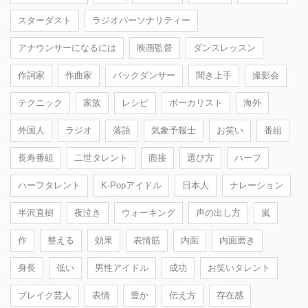
スターダスト
ラジオパーソナリティー
アナウンサーになるには
映画監督
ダンスレッスン
作詞家
作曲家
バックダンサー
聞き上手
撮影会
テクニック
家族
レシピ
ボーカリスト
海外
外国人
ラジオ
落語
気象予報士
お笑い
番組
長寿番組
二世タレント
面接
選び方
ハーフ
ハーフタレント
K-Popアイドル
日本人
ナレーション
半沢直樹
夜泣き
ウォーキング
声の出し方
嵐
作
整える
効果
表情筋
内面
内面磨き
身長
低い
男性アイドル
成功
お笑いタレント
ブレイク芸人
表情
豊か
伝え方
存在感