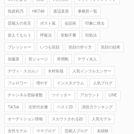
指原莉乃
HKT48
渡辺直美
事務所一覧
芸能人の名言
ポスト嵐
会話術
印象に残る
覚えてもらう
呼吸法
挙動不審
対処法
プレッシャー
いつも笑顔
笑顔の作り方
笑顔の効果
加藤茶
所ジョージ
草彅剛
デヴィ夫人
デヴィ・スカルノ
木村拓哉
人気インフルエンサー
フォロワー
増やす
インスタグラム
人気ブログ
チャンネル登録者数
ツイッター
アカウント
LINE
TikTok
次世代女優
ベスト20
演技力ランキング
オーディション情報
スカウトされる顔
人気モデル
女性モデル
ママブログ
芸能人ブログ
未経験