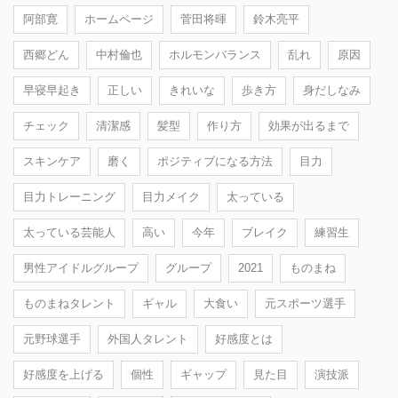
阿部寛
ホームページ
菅田将暉
鈴木亮平
西郷どん
中村倫也
ホルモンバランス
乱れ
原因
早寝早起き
正しい
きれいな
歩き方
身だしなみ
チェック
清潔感
髪型
作り方
効果が出るまで
スキンケア
磨く
ポジティブになる方法
目力
目力トレーニング
目力メイク
太っている
太っている芸能人
高い
今年
ブレイク
練習生
男性アイドルグループ
グループ
2021
ものまね
ものまねタレント
ギャル
大食い
元スポーツ選手
元野球選手
外国人タレント
好感度とは
好感度を上げる
個性
ギャップ
見た目
演技派