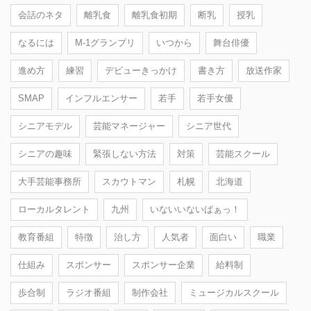
会話のネタ
離乳食
離乳食初期
断乳
授乳
なるには
M-1グランプリ
いつから
舞台俳優
進め方
練習
デビューきっかけ
書き方
放送作家
SMAP
インフルエンサー
若手
若手女優
シニアモデル
芸能マネージャー
シニア世代
シニアの趣味
緊張しない方法
対策
芸能スクール
大手芸能事務所
スカウトマン
札幌
北海道
ローカルタレント
九州
いないいないばぁっ！
教育番組
特徴
治し方
人気者
面白い
職業
仕組み
スポンサー
スポンサー企業
給料制
歩合制
ラジオ番組
制作会社
ミュージカルスクール