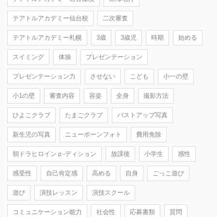
テアトルアカデミー仙台校
二次審査
テアトルアカデミー札幌
3歳
3歳児
時期
始める
スイミング
体操
プレゼンテーション
プレゼンテーション力
させない
こども
小一の壁
小1の壁
審査内容
容姿
全身
撮影方法
ひよこクラブ
たまごクラブ
バストアップ写真
新生児の写真
ニューボーンフォト
費用免除
朝ドラヒロインｐ-ディション
放課後
小学生
感性
感受性
自己肯定感
高める
自身
ごっこ遊び
遊び
演技レッスン
演技スクール
コミュニケーション能力
社会性
応募書類
質問