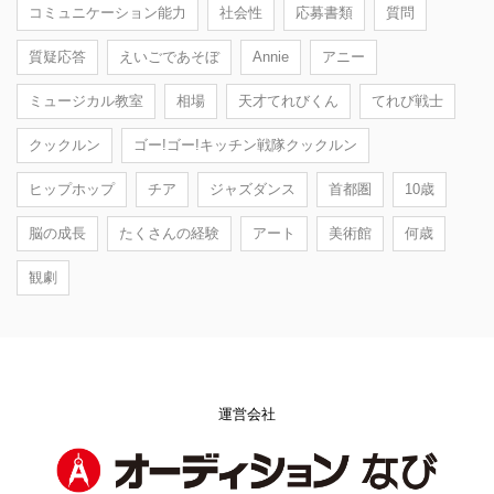
コミュニケーション能力
社会性
応募書類
質問
質疑応答
えいごであそぼ
Annie
アニー
ミュージカル教室
相場
天才てれびくん
てれび戦士
クックルン
ゴー!ゴー!キッチン戦隊クックルン
ヒップホップ
チア
ジャズダンス
首都圏
10歳
脳の成長
たくさんの経験
アート
美術館
何歳
観劇
運営会社