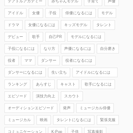
テアトルアカデミー
赤ちゃんモデル
子育て
声優
アイドル
女優
子役
俳優になるには
モデル
ドラマ
女優になるには
キッズモデル
タレント
デビュー
歌手
自己PR
モデルになるには
子役になるには
なり方
声優になるには
自分磨き
役者
ママ
ダンサー
役者になるには
ダンサーになるには
生い立ち
アイドルになるには
ランキング
あらすじ
キャスト
歌手になるには
エピソード
演技力向上
スカウト
オーディションエピソード
発声
ミュージカル俳優
ミュージカル
映画
タレントになるには
緊張克服
コミュニケーション
K-Pop
子供
写真撮影