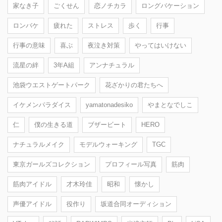
家なき子
ごくせん
恋ノチカラ
ロングバケーション
ロンバケ
疲れた
ストレス
歩く
行事
行事の意味
喜ぶ
夜泣き対策
やってはいけない
流星の絆
3年A組
アンナチュラル
池袋ウエストゲートパーク
花ざかりの君たちへ
イケメンパラダイス
yamatonadesiko
やまとなでしこ
仁
僕の生きる道
ブザービート
HERO
ナチュラルメイク
モデルウォーキング
TGC
東京ガールズコレクション
プロフィール写真
筋肉
筋肉アイドル
才木玲佳
昭和
懐かし
声優アイドル
役作り
坂道合同オーディション