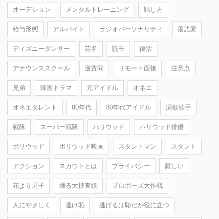
オーデション
メンタルトレーニング
話し方
給与形態
アルバイト
ラジオパーソナリティ
落語家
ディズニーダンサー
芸名
読モ
復活
アナウンススクール
逆質問
リモート面接
注意点
兄弟
韓国ドラマ
元アイドル
オネエ
オネエタレント
80年代
80年代アイドル
演歌歌手
戦隊
スーパー戦隊
ハリウッド
ハリウッド俳優
ボリウッド
ボリウッド映画
スタントマン
スタント
アクション
スカウトとは
プライバシー
厳しい
花より男子
踊る大捜査線
プロポーズ大作戦
人にやさしく
逃げ恥
逃げるは恥だが役に立つ