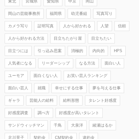
東北
宮城県
愛知県
中京
岡山
岡山の芸能事務所
福岡県
幼児番組
写真写り
カメラ写り
証明写真
人から好かれる
人望
信頼
人から好かれる方法
目立ちたがり屋
目立ちたい
目立つには
引っ込み思案
消極的
内向的
HPS
人気者になる
リーダーシップ
なる方法
面白い人
ユーモア
面白くない人
お笑い芸人ランキング
面白い芸人
就職
幸せにする仕事
夢を与える仕事
ギャラ
芸能人の給料
給料形態
タレント好感度
好感度調査
調べ方
好感度が高いタレント
サンドウィッチマン
千鳥
大泉洋
綾瀬はるか
北川景子
契約金
CM契約金
違約金