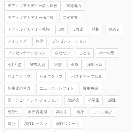
テアトルアカデミー名古屋校
東海地方
テアトルアカデミー仙台校
二次審査
テアトルアカデミー札幌
3歳
3歳児
時期
始める
スイミング
体操
プレゼンテーション
プレゼンテーション力
させない
こども
小一の壁
小1の壁
審査内容
容姿
全身
撮影方法
ひよこクラブ
たまごクラブ
バストアップ写真
新生児の写真
ニューボーンフォト
費用免除
朝ドラヒロインｐ-ディション
放課後
小学生
感性
感受性
自己肯定感
高める
自身
ごっこ遊び
遊び
演技レッスン
演技スクール