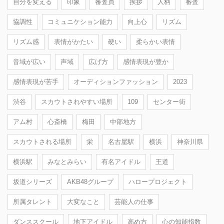
自分を変える
印象
審査員
挨拶
人柄
審査
協調性
コミュニケション能力
向上心
リズム
リズム感
表情がかたい
硬い
柔らかい表情
音域が広い
声域
広げ方
感情表現が豊か
感情表現が苦手
オーディションファッション
2023
渋谷
スカウトされやすい場所
109
センター街
アム村
心斎橋
梅田
中部地方
スカウトされる場所
栄
名古屋駅
横浜
神奈川県
横浜駅
みなとみらい
有名アイドル
王道
坂道シリーズ
AKB48グループ
ハロープロジェクト
所属タレント
大変なこと
芸能人の仕事
ダンススクール
地下アイドル
高め方
心の知能指数