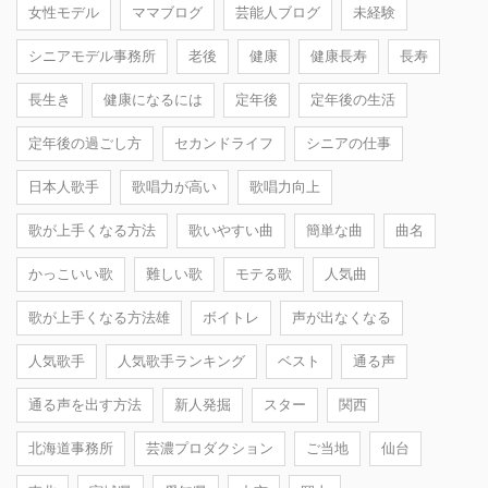
女性モデル
ママブログ
芸能人ブログ
未経験
シニアモデル事務所
老後
健康
健康長寿
長寿
長生き
健康になるには
定年後
定年後の生活
定年後の過ごし方
セカンドライフ
シニアの仕事
日本人歌手
歌唱力が高い
歌唱力向上
歌が上手くなる方法
歌いやすい曲
簡単な曲
曲名
かっこいい歌
難しい歌
モテる歌
人気曲
歌が上手くなる方法雄
ボイトレ
声が出なくなる
人気歌手
人気歌手ランキング
ベスト
通る声
通る声を出す方法
新人発掘
スター
関西
北海道事務所
芸濃プロダクション
ご当地
仙台