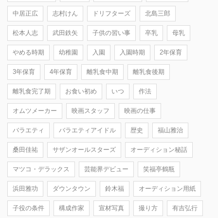
中居正広
志村けん
ドリフターズ
北島三郎
松本人志
武田鉄矢
子供の習い事
卒乳
母乳
やめる時期
幼稚園
入園
入園時期
2年保育
3年保育
4年保育
離乳食中期
離乳食後期
離乳食完了期
お食い初め
いつ
作法
オムツメーカー
映画スタッフ
映画の仕事
バラエティ
バラエティアイドル
歴史
福山雅治
桑田佳祐
サザンオールスターズ
オーディション秘話
マツコ・デラックス
芸能界デビュー
笑福亭鶴瓶
浜田雅功
ダウンタウン
鈴木福
オーディション用紙
子役の条件
構成作家
宣材写真
撮り方
有吉弘行