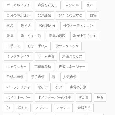
ボーカルフライ
声質を変える
自分の声
嫌い
自分の声が嫌い
発声練習
好きになる方法
自宅
衣装
開き方
喉の開き方
俳優オーディション
音痴
歌いやすい歌
音痴の原因
歌が上手くなる
上手い人
歌が上手い人
歌のテクニック
ミックスボイス
ゲーム声優
声優のなり方
キャラクター
声優事務所
声優マネージャー
子供の声優
子役声優
親
人気声優
パーソナリティ
喉ケア
ケア
声質の分類
ボイスオーバー
ボイスオーバーの仕事
肺活量
呼吸
肺
鍛え方
アフレコ
アテレコ
練習方法