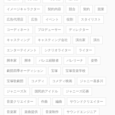
イメージキャラクター
契約内容
競合
契約
競業
広告代理店
広告
イベント
役割
スタイリスト
コーディネート
プロデューサー
ディレクター
キャスティング
キャスティング会社
演出家
演出
エンターテイメント
シナリオライター
ライター
脚本家
脚本
バレエ経験者
バレリーナ
姿勢
劇団四季オーディション
宝塚
宝塚音楽学校
宝塚歌劇団
コメディ
コメディ映画
ジャニー喜多川
ジャニーズJr.
国民的アイドル
ジャニーズ応募
音楽クリエイター
作曲
編曲
サウンドクリエイター
音楽家
楽曲提供
音楽制作
サウンドエンジニア