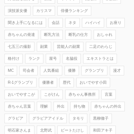
演技派女優
カリスマ
俳優ランキング
聞き上手になるには
会話
ネタ
ハイハイ
お座り
赤ちゃんの発達
断乳方法
断乳の仕方
おしゃれ
七五三の撮影
副業
芸能人の副業
二足のわらじ
格付け
ランク
屋号
名脇役
エキストラとは
MC
司会者
人気番組
優勝
グランプリ
漫才
R-1グランプリ
優勝者
歴代
おいでやす小田
おいでやすこが
こがけん
赤ちゃん事務所
言葉
赤ちゃん言葉
理解
外出
持ち物
赤ちゃんの外出
グラビア
グラビアアイドル
タモリ
黒柳徹子
明石家さんま
北野武
ビートたけし
和田アキ子