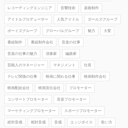
レコーディングエンジニア
音響技術
楽曲制作
アイドルプロデューサー
人気アイドル
ガールズグループ
ボーイズグループ
グローバルグループ
魅力
大変
番組制作
番組制作会社
音楽の仕事
音楽の仕事の魅力
演奏家
編曲家
芸能人のマネージャー
マネジメント
社長
テレビ関係の仕事
映画に関わる仕事
映画制作会社
映画配給会社
映画宣伝会社
プロモーター
コンサートプロモーター
音楽プロモーター
マーケティングプロモーター
スポーツプロモーター
絶対音感
相対音感
音感
エッジボイス
歌い方