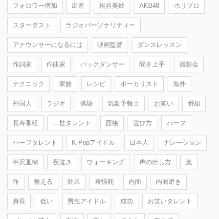
フォロワー増加
出産
桐谷美鈴
AKB48
ホリプロ
スターダスト
ラジオパーソナリティー
アナウンサーになるには
映画監督
ダンスレッスン
作詞家
作曲家
バックダンサー
聞き上手
撮影会
テクニック
家族
レシピ
ボーカリスト
海外
外国人
ラジオ
落語
気象予報士
お笑い
番組
長寿番組
二世タレント
面接
選び方
ハーフ
ハーフタレント
K-Popアイドル
日本人
ナレーション
半沢直樹
夜泣き
ウォーキング
声の出し方
嵐
作
整える
効果
表情筋
内面
内面磨き
身長
低い
男性アイドル
成功
お笑いタレント