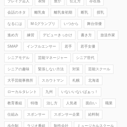
ブレイク芸人
表情
豊か
伝え方
存在感
会話のネタ
離乳食
離乳食初期
断乳
授乳
なるには
M-1グランプリ
いつから
舞台俳優
進め方
練習
デビューきっかけ
書き方
放送作家
SMAP
インフルエンサー
若手
若手女優
シニアモデル
芸能マネージャー
シニア世代
シニアの趣味
緊張しない方法
対策
芸能スクール
大手芸能事務所
スカウトマン
札幌
北海道
ローカルタレント
九州
いないいないばぁっ！
教育番組
特徴
治し方
人気者
面白い
職業
仕組み
スポンサー
スポンサー企業
給料制
歩合制
ラジオ番組
制作会社
ミュージカルスクール