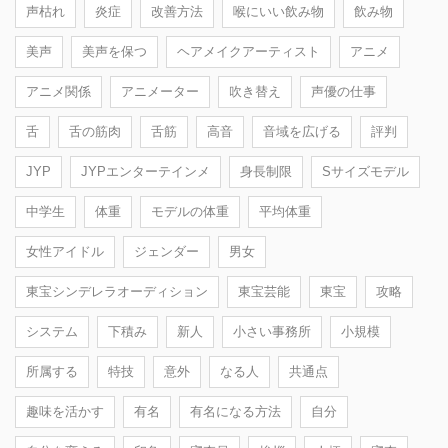
声枯れ
炎症
改善方法
喉にいい飲み物
飲み物
美声
美声を保つ
ヘアメイクアーティスト
アニメ
アニメ関係
アニメーター
吹き替え
声優の仕事
舌
舌の筋肉
舌筋
高音
音域を広げる
評判
JYP
JYPエンターテインメ
身長制限
Sサイズモデル
中学生
体重
モデルの体重
平均体重
女性アイドル
ジェンダー
男女
東宝シンデレラオーディション
東宝芸能
東宝
攻略
システム
下積み
新人
小さい事務所
小規模
所属する
特技
意外
なる人
共通点
趣味を活かす
有名
有名になる方法
自分