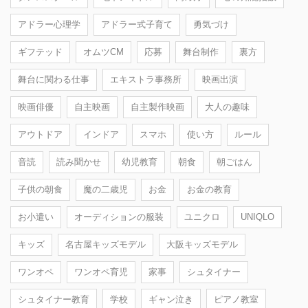
アドラー心理学
アドラー式子育て
勇気づけ
ギフテッド
オムツCM
応募
舞台制作
裏方
舞台に関わる仕事
エキストラ事務所
映画出演
映画俳優
自主映画
自主製作映画
大人の趣味
アウトドア
インドア
スマホ
使い方
ルール
音読
読み聞かせ
幼児教育
朝食
朝ごはん
子供の朝食
魔の二歳児
お金
お金の教育
お小遣い
オーディションの服装
ユニクロ
UNIQLO
キッズ
名古屋キッズモデル
大阪キッズモデル
ワンオペ
ワンオペ育児
家事
シュタイナー
シュタイナー教育
学校
ギャン泣き
ピアノ教室