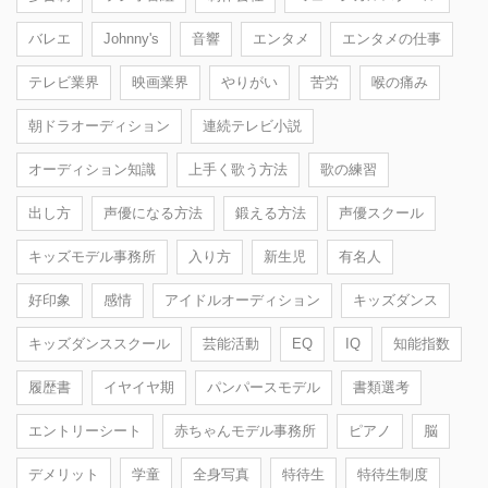
バレエ
Johnny's
音響
エンタメ
エンタメの仕事
テレビ業界
映画業界
やりがい
苦労
喉の痛み
朝ドラオーディション
連続テレビ小説
オーディション知識
上手く歌う方法
歌の練習
出し方
声優になる方法
鍛える方法
声優スクール
キッズモデル事務所
入り方
新生児
有名人
好印象
感情
アイドルオーディション
キッズダンス
キッズダンススクール
芸能活動
EQ
IQ
知能指数
履歴書
イヤイヤ期
パンパースモデル
書類選考
エントリーシート
赤ちゃんモデル事務所
ピアノ
脳
デメリット
学童
全身写真
特待生
特待生制度