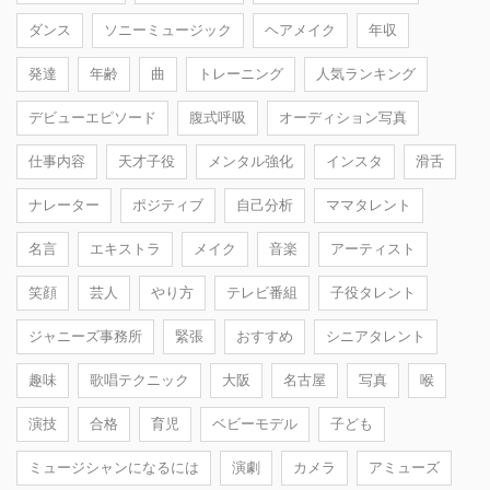
ダンス
ソニーミュージック
ヘアメイク
年収
発達
年齢
曲
トレーニング
人気ランキング
デビューエピソード
腹式呼吸
オーディション写真
仕事内容
天才子役
メンタル強化
インスタ
滑舌
ナレーター
ポジティブ
自己分析
ママタレント
名言
エキストラ
メイク
音楽
アーティスト
笑顔
芸人
やり方
テレビ番組
子役タレント
ジャニーズ事務所
緊張
おすすめ
シニアタレント
趣味
歌唱テクニック
大阪
名古屋
写真
喉
演技
合格
育児
ベビーモデル
子ども
ミュージシャンになるには
演劇
カメラ
アミューズ