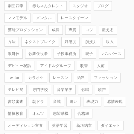
劇団四季
赤ちゃんタレント
スタジオ
ブログ
ママモデル
メンタル
レースクイーン
芸能プロダクション
成長
声質
コツ
鍛える
方法
ネクストブレイク
好感度
演技力
収入
歌舞伎
歌舞伎役者
子役事務所
親子
パンパース
デビュー秘話
アイドルグループ
改善
人前
Twitter
カラオケ
レッスン
給料
ファッション
テレビ局
専門学校
音楽業界
歌唱
歌声
書類審査
朝ドラ
音域
違い
表現力
感情表現
情操教育
オムツ
志望動機
合格率
オーディション審査
英語学習
新垣結衣
ダイエット