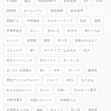
VTuber
秘話
RADWIMPS
米津玄師
B'z
LiSA
阿部寛
ホームページ
菅田将暉
鈴木亮平
西郷どん
中村倫也
ホルモンバランス
乱れ
原因
早寝早起き
正しい
きれいな
歩き方
身だしなみ
チェック
清潔感
髪型
作り方
効果が出るまで
スキンケア
磨く
ポジティブになる方法
目力
目力トレーニング
目力メイク
太っている
太っている芸能人
高い
今年
ブレイク
練習生
男性アイドルグループ
グループ
2021
ものまね
ものまねタレント
ギャル
大食い
元スポーツ選手
元野球選手
外国人タレント
好感度とは
好感度を上げる
個性
ギャップ
見た目
演技派