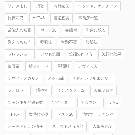
氷川きよし
演歌
内村光良
ウッチャンナンチャン
指原莉乃
HKT48
渡辺直美
事務所一覧
芸能人の名言
ポスト嵐
会話術
印象に残る
覚えてもらう
呼吸法
挙動不審
対処法
プレッシャー
いつも笑顔
笑顔の作り方
笑顔の効果
加藤茶
所ジョージ
草彅剛
デヴィ夫人
デヴィ・スカルノ
木村拓哉
人気インフルエンサー
フォロワー
増やす
インスタグラム
人気ブログ
チャンネル登録者数
ツイッター
アカウント
LINE
TikTok
次世代女優
ベスト20
演技力ランキング
オーディション情報
スカウトされる顔
人気モデル