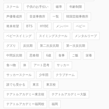
スクール
子供のお手伝い
確率
年齢制限
声優養成所
音楽事務所
一覧
韓国芸能事務所
将来有望
BTS
HYBE
メンバー
ベビー
ベビースイミング
スイミングスクール
メンタルリープ
グズり
反抗期
第二次反抗期
第一次反抗期
中間反抗期
思春期
6歳
食事
ご飯
栄養
食べ物
体
アート思考
サッカー
サッカースクール
少年団
クラブチーム
誰でも受かる
東京
東京校
テアトルアカデミー東京校
テアトルアカデミー大阪
テアトルアカデミー福岡校
福岡