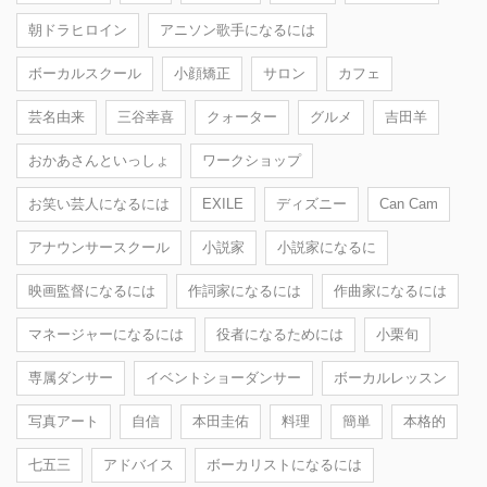
朝ドラヒロイン
アニソン歌手になるには
ボーカルスクール
小顔矯正
サロン
カフェ
芸名由来
三谷幸喜
クォーター
グルメ
吉田羊
おかあさんといっしょ
ワークショップ
お笑い芸人になるには
EXILE
ディズニー
Can Cam
アナウンサースクール
小説家
小説家になるに
映画監督になるには
作詞家になるには
作曲家になるには
マネージャーになるには
役者になるためには
小栗旬
専属ダンサー
イベントショーダンサー
ボーカルレッスン
写真アート
自信
本田圭佑
料理
簡単
本格的
七五三
アドバイス
ボーカリストになるには