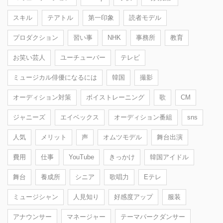
スキル
テアトル
第一印象
読者モデル
プロダクション
習い事
NHK
事務所
教育
お笑い芸人
ユーチューバー
テレビ
ミュージカル俳優になるには
韓国
撮影
オーディション対策
ボイストレーニング
歌
CM
ジャニーズ
エイベックス
オーディション番組
sns
人気
メリット
声
オムツモデル
舞台出演
費用
仕事
YouTube
きっかけ
韓国アイドル
舞台
養成所
シニア
歌唱力
Eテレ
ミュージシャン
人見知り
好感度アップ
服装
アナウンサー
マネージャー
テーマパークダンサー