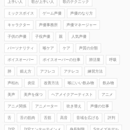
上手い人
歌が上手い人
歌のテクニック
ミックスボイス
ゲーム声優
声優のなり方
キャラクター
声優事務所
声優マネージャー
子供の声優
子役声優
親
人気声優
パーソナリティ
喉ケア
ケア
声質の分類
ボイスオーバー
ボイスオーバーの仕事
肺活量
呼吸
肺
鍛え方
アフレコ
アテレコ
練習方法
声枯れ
炎症
改善方法
喉にいい飲み物
飲み物
美声
美声を保つ
ヘアメイクアーティスト
アニメ
アニメ関係
アニメーター
吹き替え
声優の仕事
舌
舌の筋肉
舌筋
高音
音域を広げる
評判
JYP
JYPエンターテインメ
身長制限
Sサイズモデル