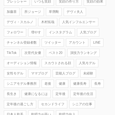
プレッシャー
いつも笑顔
笑顔の作り方
笑顔の効果
加藤茶
所ジョージ
草彅剛
デヴィ夫人
デヴィ・スカルノ
木村拓哉
人気インフルエンサー
フォロワー
増やす
インスタグラム
人気ブログ
チャンネル登録者数
ツイッター
アカウント
LINE
TikTok
次世代女優
ベスト20
演技力ランキング
オーディション情報
スカウトされる顔
人気モデル
女性モデル
ママブログ
芸能人ブログ
未経験
シニアモデル事務所
老後
健康
健康長寿
長寿
長生き
健康になるには
定年後
定年後の生活
定年後の過ごし方
セカンドライフ
シニアの仕事
日本人歌手
歌唱力が高い
歌唱力向上