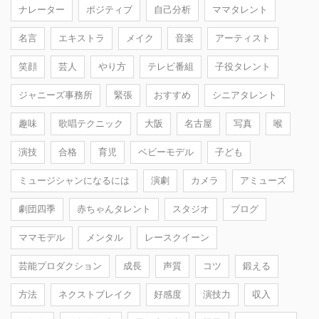
ナレーター
ポジティブ
自己分析
ママタレント
名言
エキストラ
メイク
音楽
アーティスト
笑顔
芸人
やり方
テレビ番組
子役タレント
ジャニーズ事務所
緊張
おすすめ
シニアタレント
趣味
歌唱テクニック
大阪
名古屋
写真
喉
演技
合格
育児
ベビーモデル
子ども
ミュージシャンになるには
演劇
カメラ
アミューズ
劇団四季
赤ちゃんタレント
スタジオ
ブログ
ママモデル
メンタル
レースクイーン
芸能プロダクション
成長
声質
コツ
鍛える
方法
ネクストブレイク
好感度
演技力
収入