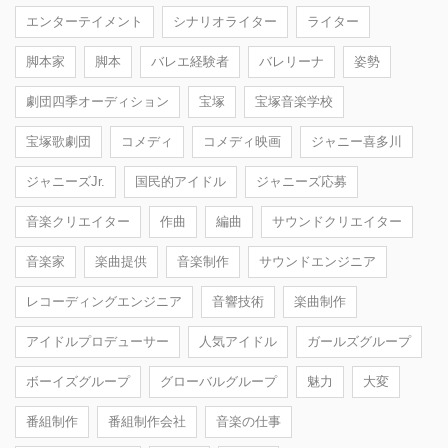
エンターテイメント
シナリオライター
ライター
脚本家
脚本
バレエ経験者
バレリーナ
姿勢
劇団四季オーディション
宝塚
宝塚音楽学校
宝塚歌劇団
コメディ
コメディ映画
ジャニー喜多川
ジャニーズJr.
国民的アイドル
ジャニーズ応募
音楽クリエイター
作曲
編曲
サウンドクリエイター
音楽家
楽曲提供
音楽制作
サウンドエンジニア
レコーディングエンジニア
音響技術
楽曲制作
アイドルプロデューサー
人気アイドル
ガールズグループ
ボーイズグループ
グローバルグループ
魅力
大変
番組制作
番組制作会社
音楽の仕事