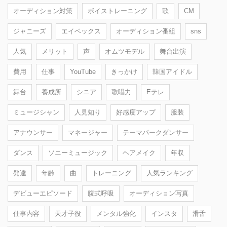
オーディション対策
ボイストレーニング
歌
CM
ジャニーズ
エイベックス
オーディション番組
sns
人気
メリット
声
オムツモデル
舞台出演
費用
仕事
YouTube
きっかけ
韓国アイドル
舞台
養成所
シニア
歌唱力
Eテレ
ミュージシャン
人見知り
好感度アップ
服装
アナウンサー
マネージャー
テーマパークダンサー
ダンス
ソニーミュージック
ヘアメイク
年収
発達
年齢
曲
トレーニング
人気ランキング
デビューエピソード
腹式呼吸
オーディション写真
仕事内容
天才子役
メンタル強化
インスタ
滑舌