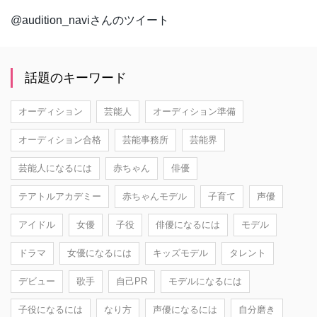
@audition_naviさんのツイート
話題のキーワード
オーディション
芸能人
オーディション準備
オーディション合格
芸能事務所
芸能界
芸能人になるには
赤ちゃん
俳優
テアトルアカデミー
赤ちゃんモデル
子育て
声優
アイドル
女優
子役
俳優になるには
モデル
ドラマ
女優になるには
キッズモデル
タレント
デビュー
歌手
自己PR
モデルになるには
子役になるには
なり方
声優になるには
自分磨き