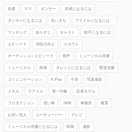
役者
ママ
ダンサー
役者になるには
ダンサーになるには
生い立ち
アイドルになるには
ランキング
あらすじ
キャスト
歌手になるには
エピソード
演技力向上
スカウト
オーディションエピソード
発声
ミュージカル俳優
ミュージカル
映画
タレントになるには
緊張克服
コミュニケーション
K-Pop
子供
写真撮影
スキル
テアトル
第一印象
読者モデル
プロダクション
習い事
NHK
事務所
教育
お笑い芸人
ユーチューバー
テレビ
ミュージカル俳優になるには
韓国
撮影