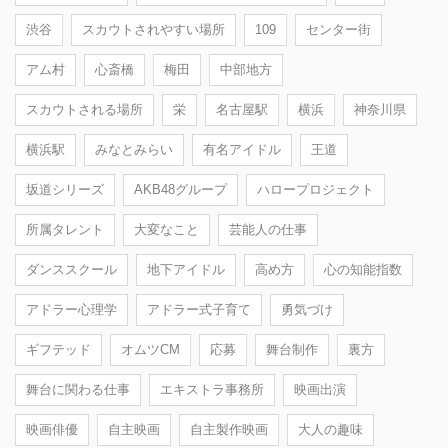
渋谷
スカウトされやすい場所
109
センター街
アム村
心斎橋
梅田
中部地方
スカウトされる場所
栄
名古屋駅
横浜
神奈川県
横浜駅
みなとみらい
有名アイドル
王道
坂道シリーズ
AKB48グループ
ハロープロジェクト
所属タレント
大変なこと
芸能人の仕事
ダンススクール
地下アイドル
高め方
心の知能指数
アドラー心理学
アドラー式子育て
勇気づけ
ギフテッド
オムツCM
応募
舞台制作
裏方
舞台に関わる仕事
エキストラ事務所
映画出演
映画俳優
自主映画
自主製作映画
大人の趣味