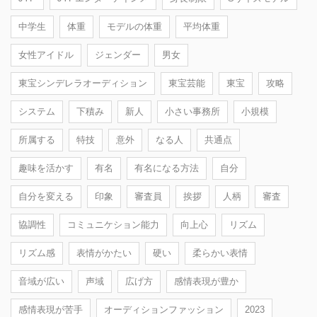
中学生
体重
モデルの体重
平均体重
女性アイドル
ジェンダー
男女
東宝シンデレラオーディション
東宝芸能
東宝
攻略
システム
下積み
新人
小さい事務所
小規模
所属する
特技
意外
なる人
共通点
趣味を活かす
有名
有名になる方法
自分
自分を変える
印象
審査員
挨拶
人柄
審査
協調性
コミュニケション能力
向上心
リズム
リズム感
表情がかたい
硬い
柔らかい表情
音域が広い
声域
広げ方
感情表現が豊か
感情表現が苦手
オーディションファッション
2023