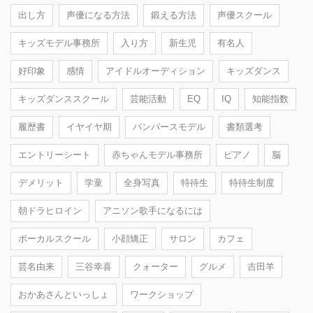
出し方
声優になる方法
鍛える方法
声優スクール
キッズモデル事務所
入り方
新生児
有名人
好印象
感情
アイドルオーディション
キッズダンス
キッズダンススクール
芸能活動
EQ
IQ
知能指数
履歴書
イヤイヤ期
パンパースモデル
書類選考
エントリーシート
赤ちゃんモデル事務所
ピアノ
脳
デメリット
学童
全身写真
特待生
特待生制度
朝ドラヒロイン
アニソン歌手になるには
ボーカルスクール
小顔矯正
サロン
カフェ
芸名由来
三谷幸喜
クォーター
グルメ
吉田羊
おかあさんといっしょ
ワークショップ