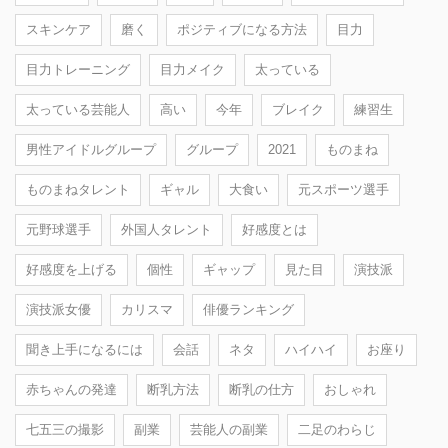
スキンケア
磨く
ポジティブになる方法
目力
目力トレーニング
目力メイク
太っている
太っている芸能人
高い
今年
ブレイク
練習生
男性アイドルグループ
グループ
2021
ものまね
ものまねタレント
ギャル
大食い
元スポーツ選手
元野球選手
外国人タレント
好感度とは
好感度を上げる
個性
ギャップ
見た目
演技派
演技派女優
カリスマ
俳優ランキング
聞き上手になるには
会話
ネタ
ハイハイ
お座り
赤ちゃんの発達
断乳方法
断乳の仕方
おしゃれ
七五三の撮影
副業
芸能人の副業
二足のわらじ