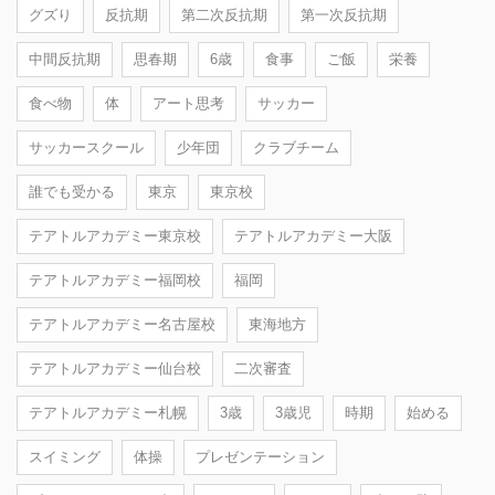
グズり
反抗期
第二次反抗期
第一次反抗期
中間反抗期
思春期
6歳
食事
ご飯
栄養
食べ物
体
アート思考
サッカー
サッカースクール
少年団
クラブチーム
誰でも受かる
東京
東京校
テアトルアカデミー東京校
テアトルアカデミー大阪
テアトルアカデミー福岡校
福岡
テアトルアカデミー名古屋校
東海地方
テアトルアカデミー仙台校
二次審査
テアトルアカデミー札幌
3歳
3歳児
時期
始める
スイミング
体操
プレゼンテーション