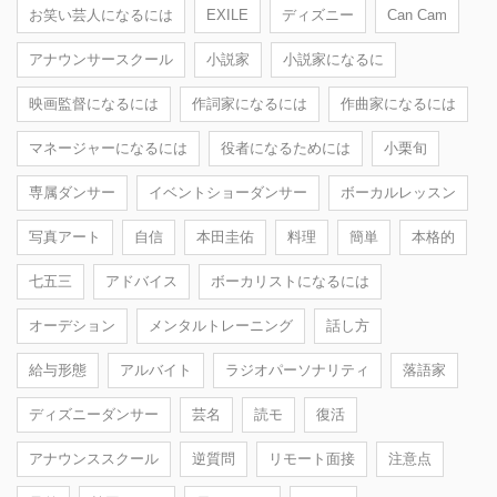
お笑い芸人になるには
EXILE
ディズニー
Can Cam
アナウンサースクール
小説家
小説家になるに
映画監督になるには
作詞家になるには
作曲家になるには
マネージャーになるには
役者になるためには
小栗旬
専属ダンサー
イベントショーダンサー
ボーカルレッスン
写真アート
自信
本田圭佑
料理
簡単
本格的
七五三
アドバイス
ボーカリストになるには
オーデション
メンタルトレーニング
話し方
給与形態
アルバイト
ラジオパーソナリティ
落語家
ディズニーダンサー
芸名
読モ
復活
アナウンススクール
逆質問
リモート面接
注意点