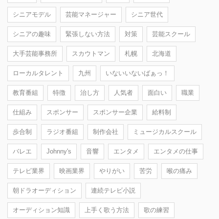
シニアモデル
芸能マネージャー
シニア世代
シニアの趣味
緊張しない方法
対策
芸能スクール
大手芸能事務所
スカウトマン
札幌
北海道
ローカルタレント
九州
いないいないばぁっ！
教育番組
特徴
治し方
人気者
面白い
職業
仕組み
スポンサー
スポンサー企業
給料制
歩合制
ラジオ番組
制作会社
ミュージカルスクール
バレエ
Johnny's
音響
エンタメ
エンタメの仕事
テレビ業界
映画業界
やりがい
苦労
喉の痛み
朝ドラオーディション
連続テレビ小説
オーディション知識
上手く歌う方法
歌の練習