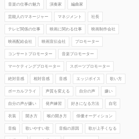
音楽の仕事の魅力
演奏家
編曲家
芸能人のマネージャー
マネジメント
社長
テレビ関係の仕事
映画に関わる仕事
映画制作会社
映画配給会社
映画宣伝会社
プロモーター
コンサートプロモーター
音楽プロモーター
マーケティングプロモーター
スポーツプロモーター
絶対音感
相対音感
音感
エッジボイス
歌い方
ボーカルフライ
声質を変える
自分の声
嫌い
自分の声が嫌い
発声練習
好きになる方法
自宅
衣装
開き方
喉の開き方
俳優オーディション
音痴
歌いやすい歌
音痴の原因
歌が上手くなる