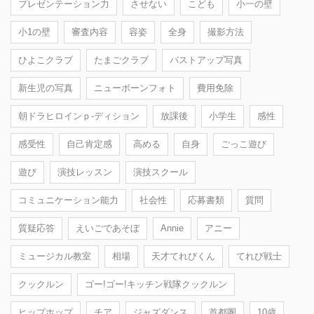
プレゼンテーション力
させない
こども
小一の壁
小1の壁
審査内容
容姿
全身
撮影方法
ひよこクラブ
たまごクラブ
バストアップ写真
新生児の写真
ニューボーンフォト
費用免除
朝ドラヒロインｐ-ディション
放課後
小学生
感性
感受性
自己肯定感
高める
自身
ごっこ遊び
遊び
演技レッスン
演技スクール
コミュニケーション能力
社会性
応募書類
質問
質疑応答
えいごであそぼ
Annie
アニー
ミュージカル教室
相場
天才てれびくん
てれび戦士
クックルン
ゴー!ゴー!キッチン戦隊クックルン
ヒップホップ
チア
ジャズダンス
首都圏
10歳