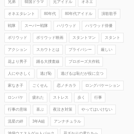
兄弟
韓国ドラマ
元アイドル
オネエ
オネエタレント
80年代
80年代アイドル
演歌歌手
戦隊
スーパー戦隊
ハリウッド
ハリウッド俳優
ボリウッド
ボリウッド映画
スタントマン
スタント
アクション
スカウトとは
プライバシー
厳しい
花より男子
踊る大捜査線
プロポーズ大作戦
人にやさしく
逃げ恥
逃げるは恥だが役に立つ
家なき子
ごくせん
恋ノチカラ
ロングバケーション
ロンバケ
疲れた
ストレス
歩く
行事
行事の意味
喜ぶ
夜泣き対策
やってはいけない
流星の絆
3年A組
アンナチュラル
池袋ウエストゲートパーク
花ざかりの君たちへ