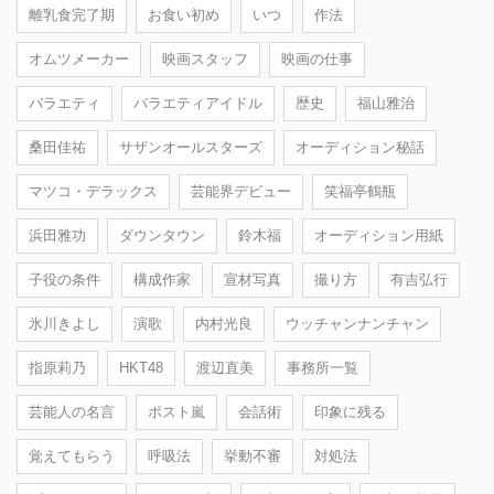
離乳食完了期
お食い初め
いつ
作法
オムツメーカー
映画スタッフ
映画の仕事
バラエティ
バラエティアイドル
歴史
福山雅治
桑田佳祐
サザンオールスターズ
オーディション秘話
マツコ・デラックス
芸能界デビュー
笑福亭鶴瓶
浜田雅功
ダウンタウン
鈴木福
オーディション用紙
子役の条件
構成作家
宣材写真
撮り方
有吉弘行
氷川きよし
演歌
内村光良
ウッチャンナンチャン
指原莉乃
HKT48
渡辺直美
事務所一覧
芸能人の名言
ポスト嵐
会話術
印象に残る
覚えてもらう
呼吸法
挙動不審
対処法