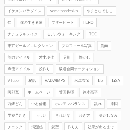
イケメンパラダイス
yamatonadesiko
やまとなでしこ
仁
僕の生きる道
ブザービート
HERO
ナチュラルメイク
モデルウォーキング
TGC
東京ガールズコレクション
プロフィール写真
筋肉
筋肉アイドル
才木玲佳
昭和
懐かし
声優アイドル
役作り
坂道合同オーディション
VTuber
秘話
RADWIMPS
米津玄師
B'z
LiSA
阿部寛
ホームページ
菅田将暉
鈴木亮平
西郷どん
中村倫也
ホルモンバランス
乱れ
原因
早寝早起き
正しい
きれいな
歩き方
身だしなみ
チェック
清潔感
髪型
作り方
効果が出るまで