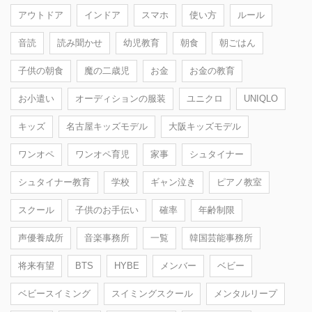
アウトドア
インドア
スマホ
使い方
ルール
音読
読み聞かせ
幼児教育
朝食
朝ごはん
子供の朝食
魔の二歳児
お金
お金の教育
お小遣い
オーディションの服装
ユニクロ
UNIQLO
キッズ
名古屋キッズモデル
大阪キッズモデル
ワンオペ
ワンオペ育児
家事
シュタイナー
シュタイナー教育
学校
ギャン泣き
ピアノ教室
スクール
子供のお手伝い
確率
年齢制限
声優養成所
音楽事務所
一覧
韓国芸能事務所
将来有望
BTS
HYBE
メンバー
ベビー
ベビースイミング
スイミングスクール
メンタルリープ