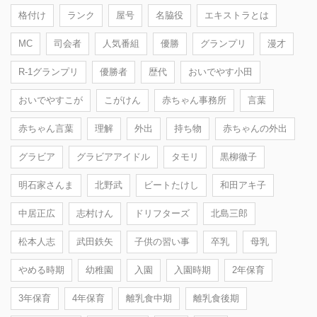
格付け
ランク
屋号
名脇役
エキストラとは
MC
司会者
人気番組
優勝
グランプリ
漫才
R-1グランプリ
優勝者
歴代
おいでやす小田
おいでやすこが
こがけん
赤ちゃん事務所
言葉
赤ちゃん言葉
理解
外出
持ち物
赤ちゃんの外出
グラビア
グラビアアイドル
タモリ
黒柳徹子
明石家さんま
北野武
ビートたけし
和田アキ子
中居正広
志村けん
ドリフターズ
北島三郎
松本人志
武田鉄矢
子供の習い事
卒乳
母乳
やめる時期
幼稚園
入園
入園時期
2年保育
3年保育
4年保育
離乳食中期
離乳食後期