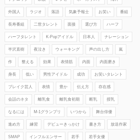
外国人
ラジオ
落語
気象予報士
お笑い
番組
長寿番組
二世タレント
面接
選び方
ハーフ
ハーフタレント
K-Popアイドル
日本人
ナレーション
半沢直樹
夜泣き
ウォーキング
声の出し方
嵐
作
整える
効果
表情筋
内面
内面磨き
身長
低い
男性アイドル
成功
お笑いタレント
ブレイク芸人
表情
豊か
伝え方
存在感
会話のネタ
離乳食
離乳食初期
断乳
授乳
なるには
M-1グランプリ
いつから
舞台俳優
進め方
練習
デビューきっかけ
書き方
放送作家
SMAP
インフルエンサー
若手
若手女優