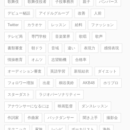
歌舞伎
歌舞伎役者
子役事務所
親子
パンパース
デビュー秘話
アイドルグループ
改善
人前
Twitter
カラオケ
レッスン
給料
ファッション
テレビ局
専門学校
音楽業界
歌唱
歌声
書類審査
朝ドラ
音域
違い
表現力
感情表現
情操教育
オムツ
志望動機
合格率
オーディション審査
英語学習
新垣結衣
ダイエット
フォロワー増加
出産
桐谷美鈴
AKB48
ホリプロ
スターダスト
ラジオパーソナリティー
アナウンサーになるには
映画監督
ダンスレッスン
作詞家
作曲家
バックダンサー
聞き上手
撮影会
テクニック
家族
レシピ
ボーカリスト
海外