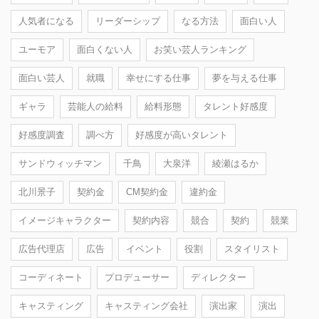
人気者になる
リーダーシップ
なる方法
面白い人
ユーモア
面白くない人
お笑い芸人ランキング
面白い芸人
就職
幸せにする仕事
夢を与える仕事
ギャラ
芸能人の給料
給料形態
タレント好感度
好感度調査
調べ方
好感度が高いタレント
サンドウィッチマン
千鳥
大泉洋
綾瀬はるか
北川景子
契約金
CM契約金
違約金
イメージキャラクター
契約内容
競合
契約
競業
広告代理店
広告
イベント
役割
スタイリスト
コーディネート
プロデューサー
ディレクター
キャスティング
キャスティング会社
演出家
演出