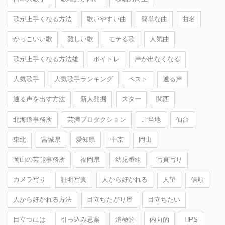
歌が上手くなる方法
歌いやすい曲
簡単な曲
曲名
かっこいい歌
難しい歌
モテる歌
人気曲
歌が上手くなる方法雄
ボイトレ
声が出なくなる
人気歌手
人気歌手ランキング
ベスト
通る声
通る声を出す方法
新人発掘
スター
関西
北海道事務所
芸濃プロダクション
ご当地
仙台
東北
宮城県
愛知県
中京
岡山
岡山の芸能事務所
福岡県
幼児番組
写真写り
カメラ写り
証明写真
人から好かれる
人望
信頼
人から好かれる方法
目立ちたがり屋
目立ちたい
目立つには
引っ込み思案
消極的
内向的
HPS