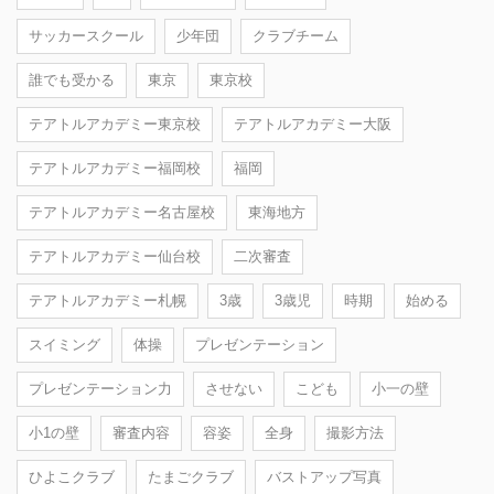
サッカースクール
少年団
クラブチーム
誰でも受かる
東京
東京校
テアトルアカデミー東京校
テアトルアカデミー大阪
テアトルアカデミー福岡校
福岡
テアトルアカデミー名古屋校
東海地方
テアトルアカデミー仙台校
二次審査
テアトルアカデミー札幌
3歳
3歳児
時期
始める
スイミング
体操
プレゼンテーション
プレゼンテーション力
させない
こども
小一の壁
小1の壁
審査内容
容姿
全身
撮影方法
ひよこクラブ
たまごクラブ
バストアップ写真