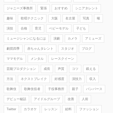
ジャニーズ事務所
緊張
おすすめ
シニアタレント
趣味
歌唱テクニック
大阪
名古屋
写真
喉
演技
合格
育児
ベビーモデル
子ども
ミュージシャンになるには
演劇
カメラ
アミューズ
劇団四季
赤ちゃんタレント
スタジオ
ブログ
ママモデル
メンタル
レースクイーン
芸能プロダクション
成長
声質
コツ
鍛える
方法
ネクストブレイク
好感度
演技力
収入
歌舞伎
歌舞伎役者
子役事務所
親子
パンパース
デビュー秘話
アイドルグループ
改善
人前
Twitter
カラオケ
レッスン
給料
ファッション