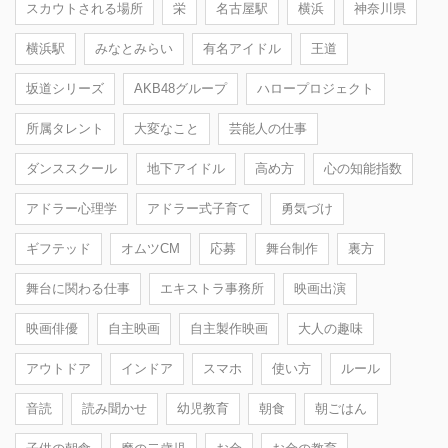
スカウトされる場所
栄
名古屋駅
横浜
神奈川県
横浜駅
みなとみらい
有名アイドル
王道
坂道シリーズ
AKB48グループ
ハロープロジェクト
所属タレント
大変なこと
芸能人の仕事
ダンススクール
地下アイドル
高め方
心の知能指数
アドラー心理学
アドラー式子育て
勇気づけ
ギフテッド
オムツCM
応募
舞台制作
裏方
舞台に関わる仕事
エキストラ事務所
映画出演
映画俳優
自主映画
自主製作映画
大人の趣味
アウトドア
インドア
スマホ
使い方
ルール
音読
読み聞かせ
幼児教育
朝食
朝ごはん