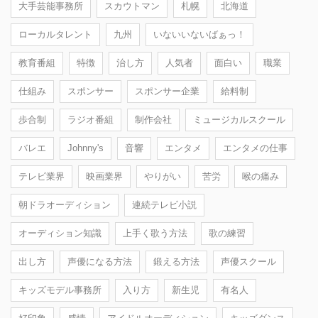
大手芸能事務所
スカウトマン
札幌
北海道
ローカルタレント
九州
いないいないばぁっ！
教育番組
特徴
治し方
人気者
面白い
職業
仕組み
スポンサー
スポンサー企業
給料制
歩合制
ラジオ番組
制作会社
ミュージカルスクール
バレエ
Johnny's
音響
エンタメ
エンタメの仕事
テレビ業界
映画業界
やりがい
苦労
喉の痛み
朝ドラオーディション
連続テレビ小説
オーディション知識
上手く歌う方法
歌の練習
出し方
声優になる方法
鍛える方法
声優スクール
キッズモデル事務所
入り方
新生児
有名人