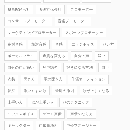
映画配給会社
映画宣伝会社
プロモーター
コンサートプロモーター
音楽プロモーター
マーケティングプロモーター
スポーツプロモーター
絶対音感
相対音感
音感
エッジボイス
歌い方
ボーカルフライ
声質を変える
自分の声
嫌い
自分の声が嫌い
発声練習
好きになる方法
自宅
衣装
開き方
喉の開き方
俳優オーディション
音痴
歌いやすい歌
音痴の原因
歌が上手くなる
上手い人
歌が上手い人
歌のテクニック
ミックスボイス
ゲーム声優
声優のなり方
キャラクター
声優事務所
声優マネージャー