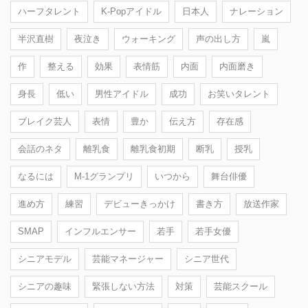
ハーフタレント
K-Popアイドル
日本人
ナレーション
半沢直樹
夜泣き
ウォーキング
声の出し方
嵐
作
整える
効果
表情筋
内面
内面磨き
身長
低い
男性アイドル
成功
お笑いタレント
ブレイク芸人
表情
豊か
伝え方
存在感
会話のネタ
離乳食
離乳食初期
断乳
授乳
なるには
M-1グランプリ
いつから
舞台俳優
進め方
練習
デビューきっかけ
書き方
放送作家
SMAP
インフルエンサー
若手
若手女優
シニアモデル
芸能マネージャー
シニア世代
シニアの趣味
緊張しない方法
対策
芸能スクール