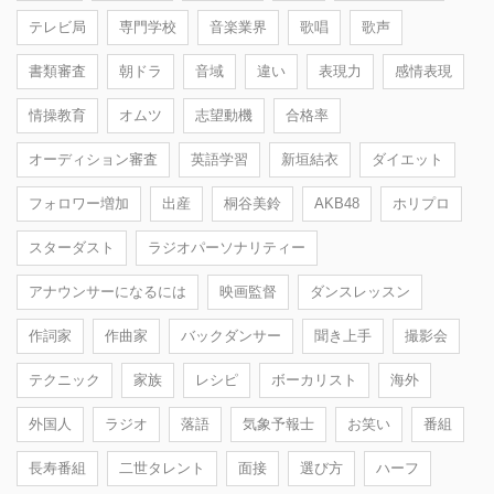
テレビ局
専門学校
音楽業界
歌唱
歌声
書類審査
朝ドラ
音域
違い
表現力
感情表現
情操教育
オムツ
志望動機
合格率
オーディション審査
英語学習
新垣結衣
ダイエット
フォロワー増加
出産
桐谷美鈴
AKB48
ホリプロ
スターダスト
ラジオパーソナリティー
アナウンサーになるには
映画監督
ダンスレッスン
作詞家
作曲家
バックダンサー
聞き上手
撮影会
テクニック
家族
レシピ
ボーカリスト
海外
外国人
ラジオ
落語
気象予報士
お笑い
番組
長寿番組
二世タレント
面接
選び方
ハーフ