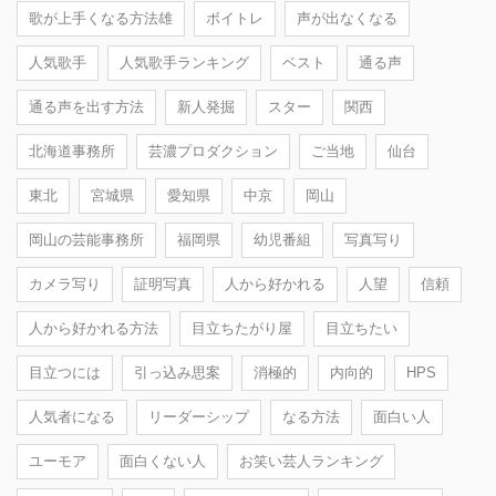
歌が上手くなる方法雄
ボイトレ
声が出なくなる
人気歌手
人気歌手ランキング
ベスト
通る声
通る声を出す方法
新人発掘
スター
関西
北海道事務所
芸濃プロダクション
ご当地
仙台
東北
宮城県
愛知県
中京
岡山
岡山の芸能事務所
福岡県
幼児番組
写真写り
カメラ写り
証明写真
人から好かれる
人望
信頼
人から好かれる方法
目立ちたがり屋
目立ちたい
目立つには
引っ込み思案
消極的
内向的
HPS
人気者になる
リーダーシップ
なる方法
面白い人
ユーモア
面白くない人
お笑い芸人ランキング