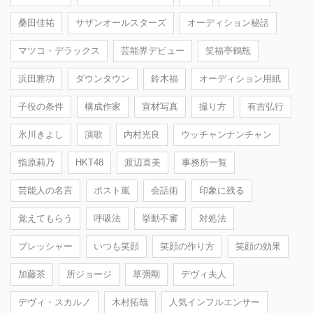
桑田佳祐
サザンオールスターズ
オーディション秘話
マツコ・デラックス
芸能界デビュー
笑福亭鶴瓶
浜田雅功
ダウンタウン
鈴木福
オーディション用紙
子役の条件
構成作家
宣材写真
撮り方
有吉弘行
氷川きよし
演歌
内村光良
ウッチャンナンチャン
指原莉乃
HKT48
渡辺直美
事務所一覧
芸能人の名言
ポスト嵐
会話術
印象に残る
覚えてもらう
呼吸法
挙動不審
対処法
プレッシャー
いつも笑顔
笑顔の作り方
笑顔の効果
加藤茶
所ジョージ
草彅剛
デヴィ夫人
デヴィ・スカルノ
木村拓哉
人気インフルエンサー