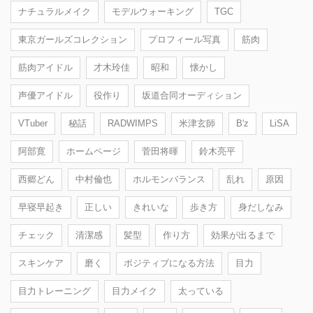
ナチュラルメイク
モデルウォーキング
TGC
東京ガールズコレクション
プロフィール写真
筋肉
筋肉アイドル
才木玲佳
昭和
懐かし
声優アイドル
役作り
坂道合同オーディション
VTuber
秘話
RADWIMPS
米津玄師
B'z
LiSA
阿部寛
ホームページ
菅田将暉
鈴木亮平
西郷どん
中村倫也
ホルモンバランス
乱れ
原因
早寝早起き
正しい
きれいな
歩き方
身だしなみ
チェック
清潔感
髪型
作り方
効果が出るまで
スキンケア
磨く
ポジティブになる方法
目力
目力トレーニング
目力メイク
太っている