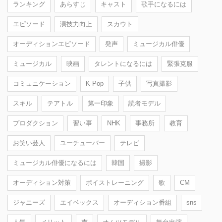
ランキング
あらすじ
キャスト
歌手になるには
エピソード
演技力向上
スカウト
オーディションエピソード
発声
ミュージカル俳優
ミュージカル
映画
タレントになるには
緊張克服
コミュニケーション
K-Pop
子供
写真撮影
スキル
テアトル
第一印象
読者モデル
プロダクション
習い事
NHK
事務所
教育
お笑い芸人
ユーチューバー
テレビ
ミュージカル俳優になるには
韓国
撮影
オーディション対策
ボイストレーニング
歌
CM
ジャニーズ
エイベックス
オーディション番組
sns