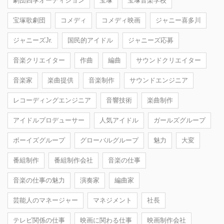
劇団四季オーディション
宝塚
宝塚音楽学校
宝塚歌劇団
コメディ
コメディ映画
ジャニー喜多川
ジャニーズJr.
国民的アイドル
ジャニーズ応募
音楽クリエイター
作曲
編曲
サウンドクリエイター
音楽家
楽曲提供
音楽制作
サウンドエンジニア
レコーディングエンジニア
音響技術
楽曲制作
アイドルプロデューサー
人気アイドル
ガールズグループ
ボーイズグループ
グローバルグループ
魅力
大変
番組制作
番組制作会社
音楽の仕事
音楽の仕事の魅力
演奏家
編曲家
芸能人のマネージャー
マネジメント
社長
テレビ関係の仕事
映画に関わる仕事
映画制作会社