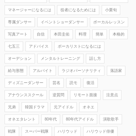
マネージャーになるには
役者になるためには
小栗旬
専属ダンサー
イベントショーダンサー
ボーカルレッスン
写真アート
自信
本田圭佑
料理
簡単
本格的
七五三
アドバイス
ボーカリストになるには
オーデション
メンタルトレーニング
話し方
給与形態
アルバイト
ラジオパーソナリティ
落語家
ディズニーダンサー
芸名
読モ
復活
アナウンススクール
逆質問
リモート面接
注意点
兄弟
韓国ドラマ
元アイドル
オネエ
オネエタレント
80年代
80年代アイドル
演歌歌手
戦隊
スーパー戦隊
ハリウッド
ハリウッド俳優