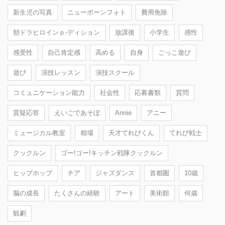
新生児の写真
ニューボーンフォト
費用免除
朝ドラヒロインｐ-ディション
放課後
小学生
感性
感受性
自己肯定感
高める
自身
ごっこ遊び
遊び
演技レッスン
演技スクール
コミュニケーション能力
社会性
応募書類
質問
質疑応答
えいごであそぼ
Annie
アニー
ミュージカル教室
相場
天才てれびくん
てれび戦士
クックルン
ゴー!ゴー!キッチン戦隊クックルン
ヒップホップ
チア
ジャズダンス
首都圏
10歳
脳の成長
たくさんの経験
アート
美術館
何歳
観劇