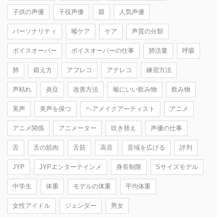
子供の声優
子役声優
親
人気声優
パーソナリティ
喉ケア
ケア
声質の分類
ボイスオーバー
ボイスオーバーの仕事
肺活量
呼吸
肺
鍛え方
アフレコ
アテレコ
練習方法
声枯れ
炎症
改善方法
喉にいい飲み物
飲み物
美声
美声を保つ
ヘアメイクアーティスト
アニメ
アニメ関係
アニメーター
吹き替え
声優の仕事
舌
舌の筋肉
舌筋
高音
音域を広げる
評判
JYP
JYPエンターテインメ
身長制限
Sサイズモデル
中学生
体重
モデルの体重
平均体重
女性アイドル
ジェンダー
男女