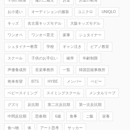
子供の朝食
魔の二歳児
お金
お金の教育
お小遣い
オーディションの服装
ユニクロ
UNIQLO
キッズ
名古屋キッズモデル
大阪キッズモデル
ワンオペ
ワンオペ育児
家事
シュタイナー
シュタイナー教育
学校
ギャン泣き
ピアノ教室
スクール
子供のお手伝い
確率
年齢制限
声優養成所
音楽事務所
一覧
韓国芸能事務所
将来有望
BTS
HYBE
メンバー
ベビー
ベビースイミング
スイミングスクール
メンタルリープ
グズり
反抗期
第二次反抗期
第一次反抗期
中間反抗期
思春期
6歳
食事
ご飯
栄養
食べ物
体
アート思考
サッカー