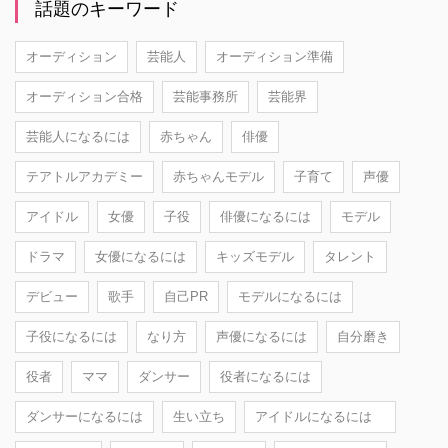
話題のキーワード
オーディション
芸能人
オーディション準備
オーディション合格
芸能事務所
芸能界
芸能人になるには
赤ちゃん
俳優
テアトルアカデミー
赤ちゃんモデル
子育て
声優
アイドル
女優
子役
俳優になるには
モデル
ドラマ
女優になるには
キッズモデル
タレント
デビュー
歌手
自己PR
モデルになるには
子役になるには
なり方
声優になるには
自分磨き
役者
ママ
ダンサー
役者になるには
ダンサーになるには
生い立ち
アイドルになるには