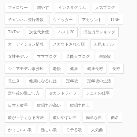
フォロワー
増やす
インスタグラム
人気ブログ
チャンネル登録者数
ツイッター
アカウント
LINE
TikTok
次世代女優
ベスト20
演技力ランキング
オーディション情報
スカウトされる顔
人気モデル
女性モデル
ママブログ
芸能人ブログ
未経験
シニアモデル事務所
老後
健康
健康長寿
長寿
長生き
健康になるには
定年後
定年後の生活
定年後の過ごし方
セカンドライフ
シニアの仕事
日本人歌手
歌唱力が高い
歌唱力向上
歌が上手くなる方法
歌いやすい曲
簡単な曲
曲名
かっこいい歌
難しい歌
モテる歌
人気曲