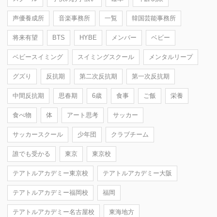
声優養成所
音楽事務所
一覧
韓国芸能事務所
将来有望
BTS
HYBE
メンバー
ベビー
ベビースイミング
スイミングスクール
メンタルリープ
グズり
反抗期
第二次反抗期
第一次反抗期
中間反抗期
思春期
6歳
食事
ご飯
栄養
食べ物
体
アート思考
サッカー
サッカースクール
少年団
クラブチーム
誰でも受かる
東京
東京校
テアトルアカデミー東京校
テアトルアカデミー大阪
テアトルアカデミー福岡校
福岡
テアトルアカデミー名古屋校
東海地方