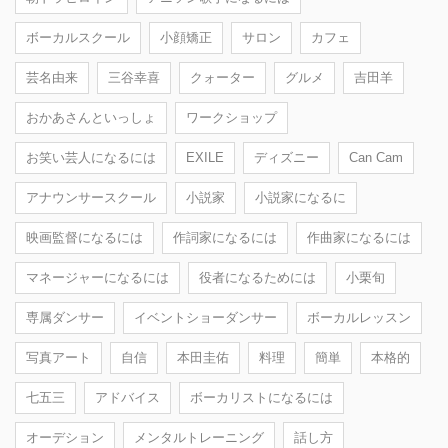
ボーカルスクール
小顔矯正
サロン
カフェ
芸名由来
三谷幸喜
クォーター
グルメ
吉田羊
おかあさんといっしょ
ワークショップ
お笑い芸人になるには
EXILE
ディズニー
Can Cam
アナウンサースクール
小説家
小説家になるに
映画監督になるには
作詞家になるには
作曲家になるには
マネージャーになるには
役者になるためには
小栗旬
専属ダンサー
イベントショーダンサー
ボーカルレッスン
写真アート
自信
本田圭佑
料理
簡単
本格的
七五三
アドバイス
ボーカリストになるには
オーデション
メンタルトレーニング
話し方