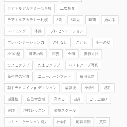
テアトルアカデミー仙台校
二次審査
テアトルアカデミー札幌
3歳
3歳児
時期
始める
スイミング
体操
プレゼンテーション
プレゼンテーション力
させない
こども
小一の壁
小1の壁
審査内容
容姿
全身
撮影方法
ひよこクラブ
たまごクラブ
バストアップ写真
新生児の写真
ニューボーンフォト
費用免除
朝ドラヒロインｐ-ディション
放課後
小学生
感性
感受性
自己肯定感
高める
自身
ごっこ遊び
遊び
演技レッスン
演技スクール
コミュニケーション能力
社会性
応募書類
質問