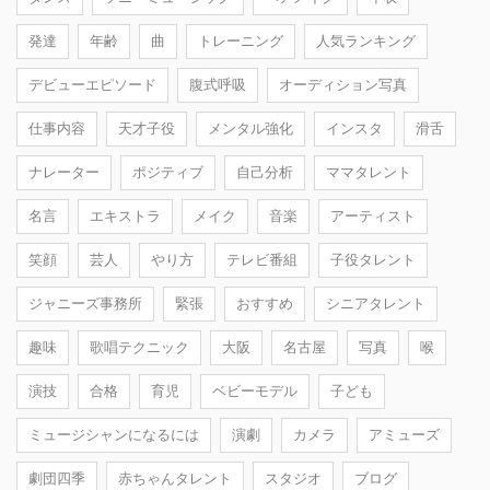
発達
年齢
曲
トレーニング
人気ランキング
デビューエピソード
腹式呼吸
オーディション写真
仕事内容
天才子役
メンタル強化
インスタ
滑舌
ナレーター
ポジティブ
自己分析
ママタレント
名言
エキストラ
メイク
音楽
アーティスト
笑顔
芸人
やり方
テレビ番組
子役タレント
ジャニーズ事務所
緊張
おすすめ
シニアタレント
趣味
歌唱テクニック
大阪
名古屋
写真
喉
演技
合格
育児
ベビーモデル
子ども
ミュージシャンになるには
演劇
カメラ
アミューズ
劇団四季
赤ちゃんタレント
スタジオ
ブログ