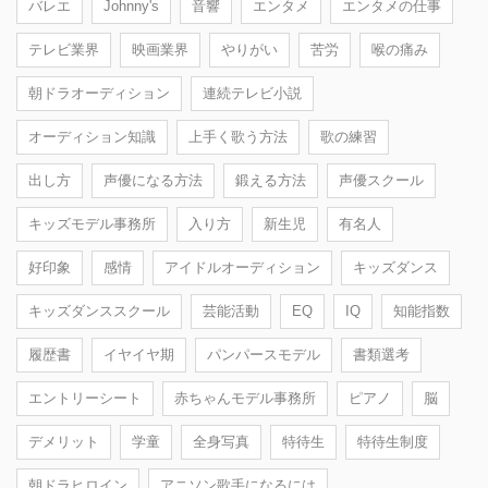
バレエ
Johnny's
音響
エンタメ
エンタメの仕事
テレビ業界
映画業界
やりがい
苦労
喉の痛み
朝ドラオーディション
連続テレビ小説
オーディション知識
上手く歌う方法
歌の練習
出し方
声優になる方法
鍛える方法
声優スクール
キッズモデル事務所
入り方
新生児
有名人
好印象
感情
アイドルオーディション
キッズダンス
キッズダンススクール
芸能活動
EQ
IQ
知能指数
履歴書
イヤイヤ期
パンパースモデル
書類選考
エントリーシート
赤ちゃんモデル事務所
ピアノ
脳
デメリット
学童
全身写真
特待生
特待生制度
朝ドラヒロイン
アニソン歌手になるには