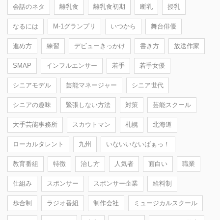
会話のネタ
離乳食
離乳食初期
断乳
授乳
なるには
M-1グランプリ
いつから
舞台俳優
進め方
練習
デビューきっかけ
書き方
放送作家
SMAP
インフルエンサー
若手
若手女優
シニアモデル
芸能マネージャー
シニア世代
シニアの趣味
緊張しない方法
対策
芸能スクール
大手芸能事務所
スカウトマン
札幌
北海道
ローカルタレント
九州
いないいないばぁっ！
教育番組
特徴
治し方
人気者
面白い
職業
仕組み
スポンサー
スポンサー企業
給料制
歩合制
ラジオ番組
制作会社
ミュージカルスクール