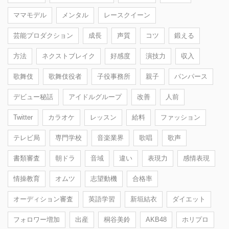
ママモデル
メンタル
レースクイーン
芸能プロダクション
成長
声質
コツ
鍛える
方法
ネクストブレイク
好感度
演技力
収入
歌舞伎
歌舞伎役者
子役事務所
親子
パンパース
デビュー秘話
アイドルグループ
改善
人前
Twitter
カラオケ
レッスン
給料
ファッション
テレビ局
専門学校
音楽業界
歌唱
歌声
書類審査
朝ドラ
音域
違い
表現力
感情表現
情操教育
オムツ
志望動機
合格率
オーディション審査
英語学習
新垣結衣
ダイエット
フォロワー増加
出産
桐谷美鈴
AKB48
ホリプロ