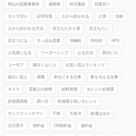
岡山の芸能事務所
福岡県
幼児番組
写真写り
カメラ写り
証明写真
人から好かれる
人望
信頼
人から好かれる方法
目立ちたがり屋
目立ちたい
目立つには
引っ込み思案
消極的
内向的
HPS
人気者になる
リーダーシップ
なる方法
面白い人
ユーモア
面白くない人
お笑い芸人ランキング
面白い芸人
就職
幸せにする仕事
夢を与える仕事
ギャラ
芸能人の給料
給料形態
タレント好感度
好感度調査
調べ方
好感度が高いタレント
サンドウィッチマン
千鳥
大泉洋
綾瀬はるか
北川景子
契約金
CM契約金
違約金