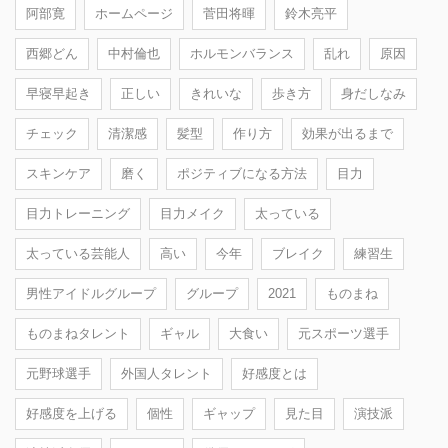
阿部寛
ホームページ
菅田将暉
鈴木亮平
西郷どん
中村倫也
ホルモンバランス
乱れ
原因
早寝早起き
正しい
きれいな
歩き方
身だしなみ
チェック
清潔感
髪型
作り方
効果が出るまで
スキンケア
磨く
ポジティブになる方法
目力
目力トレーニング
目力メイク
太っている
太っている芸能人
高い
今年
ブレイク
練習生
男性アイドルグループ
グループ
2021
ものまね
ものまねタレント
ギャル
大食い
元スポーツ選手
元野球選手
外国人タレント
好感度とは
好感度を上げる
個性
ギャップ
見た目
演技派