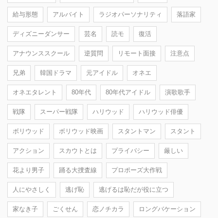
給与形態
アルバイト
ラジオパーソナリティ
落語家
ディズニーダンサー
芸名
読モ
復活
アナウンススクール
逆質問
リモート面接
注意点
兄弟
韓国ドラマ
元アイドル
オネエ
オネエタレント
80年代
80年代アイドル
演歌歌手
戦隊
スーパー戦隊
ハリウッド
ハリウッド俳優
ボリウッド
ボリウッド映画
スタントマン
スタント
アクション
スカウトとは
プライバシー
厳しい
花より男子
踊る大捜査線
プロポーズ大作戦
人にやさしく
逃げ恥
逃げるは恥だが役に立つ
家なき子
ごくせん
恋ノチカラ
ロングバケーション