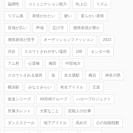
協調性
コミュニケション能力
向上心
リズム
リズム感
表情がかたい
硬い
柔らかい表情
音域が広い
声域
広げ方
感情表現が豊か
感情表現が苦手
オーディションファッション
2023
渋谷
スカウトされやすい場所
109
センター街
アム村
心斎橋
梅田
中部地方
スカウトされる場所
栄
名古屋駅
横浜
神奈川県
横浜駅
みなとみらい
有名アイドル
王道
坂道シリーズ
AKB48グループ
ハロープロジェクト
所属タレント
大変なこと
芸能人の仕事
ダンススクール
地下アイドル
高め方
心の知能指数