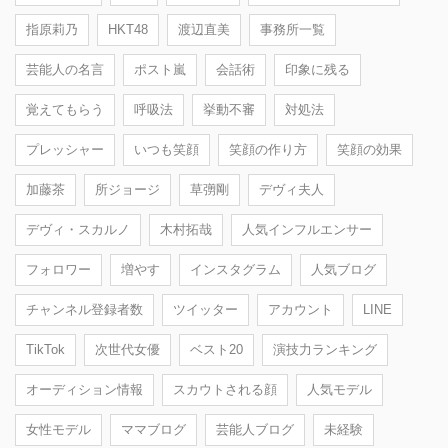
指原莉乃
HKT48
渡辺直美
事務所一覧
芸能人の名言
ポスト嵐
会話術
印象に残る
覚えてもらう
呼吸法
挙動不審
対処法
プレッシャー
いつも笑顔
笑顔の作り方
笑顔の効果
加藤茶
所ジョージ
草彅剛
デヴィ夫人
デヴィ・スカルノ
木村拓哉
人気インフルエンサー
フォロワー
増やす
インスタグラム
人気ブログ
チャンネル登録者数
ツイッター
アカウント
LINE
TikTok
次世代女優
ベスト20
演技力ランキング
オーディション情報
スカウトされる顔
人気モデル
女性モデル
ママブログ
芸能人ブログ
未経験