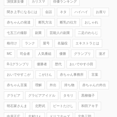
演技派女優
カリスマ
俳優ランキング
聞き上手になるには
会話
ネタ
ハイハイ
お座り
赤ちゃんの発達
断乳方法
断乳の仕方
おしゃれ
七五三の撮影
副業
芸能人の副業
二足のわらじ
格付け
ランク
屋号
名脇役
エキストラとは
MC
司会者
人気番組
優勝
グランプリ
漫才
R-1グランプリ
優勝者
歴代
おいでやす小田
おいでやすこが
こがけん
赤ちゃん事務所
言葉
赤ちゃん言葉
理解
外出
持ち物
赤ちゃんの外出
グラビア
グラビアアイドル
タモリ
黒柳徹子
明石家さんま
北野武
ビートたけし
和田アキ子
中居正広
志村けん
ドリフターズ
北島三郎