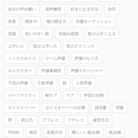
自分の声が嫌い
発声練習
好きになる方法
自宅
衣装
開き方
喉の開き方
俳優オーディション
音痴
歌いやすい歌
音痴の原因
歌が上手くなる
上手い人
歌が上手い人
歌のテクニック
ミックスボイス
ゲーム声優
声優のなり方
キャラクター
声優事務所
声優マネージャー
子供の声優
子役声優
親
人気声優
パーソナリティ
喉ケア
ケア
声質の分類
ボイスオーバー
ボイスオーバーの仕事
肺活量
呼吸
肺
鍛え方
アフレコ
アテレコ
練習方法
声枯れ
炎症
改善方法
喉にいい飲み物
飲み物