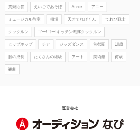
質疑応答
えいごであそぼ
Annie
アニー
ミュージカル教室
相場
天才てれびくん
てれび戦士
クックルン
ゴー!ゴー!キッチン戦隊クックルン
ヒップホップ
チア
ジャズダンス
首都圏
10歳
脳の成長
たくさんの経験
アート
美術館
何歳
観劇
運営会社