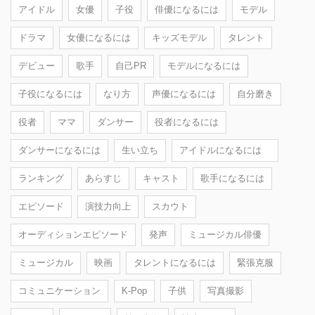
アイドル
女優
子役
俳優になるには
モデル
ドラマ
女優になるには
キッズモデル
タレント
デビュー
歌手
自己PR
モデルになるには
子役になるには
なり方
声優になるには
自分磨き
役者
ママ
ダンサー
役者になるには
ダンサーになるには
生い立ち
アイドルになるには
ランキング
あらすじ
キャスト
歌手になるには
エピソード
演技力向上
スカウト
オーディションエピソード
発声
ミュージカル俳優
ミュージカル
映画
タレントになるには
緊張克服
コミュニケーション
K-Pop
子供
写真撮影