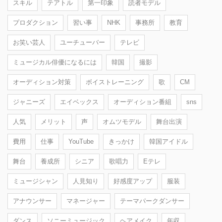
スキル
テアトル
第一印象
読者モデル
プロダクション
習い事
NHK
事務所
教育
お笑い芸人
ユーチューバー
テレビ
ミュージカル俳優になるには
韓国
撮影
オーディション対策
ボイストレーニング
歌
CM
ジャニーズ
エイベックス
オーディション番組
sns
人気
メリット
声
オムツモデル
舞台出演
費用
仕事
YouTube
きっかけ
韓国アイドル
舞台
養成所
シニア
歌唱力
Eテレ
ミュージシャン
人見知り
好感度アップ
服装
アナウンサー
マネージャー
テーマパークダンサー
ダンス
ソニーミュージック
ヘアメイク
年収