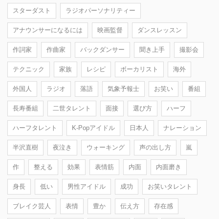
スターダスト
ラジオパーソナリティー
アナウンサーになるには
映画監督
ダンスレッスン
作詞家
作曲家
バックダンサー
聞き上手
撮影会
テクニック
家族
レシピ
ボーカリスト
海外
外国人
ラジオ
落語
気象予報士
お笑い
番組
長寿番組
二世タレント
面接
選び方
ハーフ
ハーフタレント
K-Popアイドル
日本人
ナレーション
半沢直樹
夜泣き
ウォーキング
声の出し方
嵐
作
整える
効果
表情筋
内面
内面磨き
身長
低い
男性アイドル
成功
お笑いタレント
ブレイク芸人
表情
豊か
伝え方
存在感