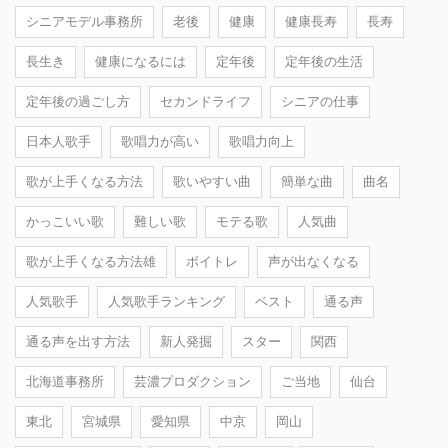
シニアモデル事務所
老後
健康
健康長寿
長寿
長生き
健康になるには
定年後
定年後の生活
定年後の過ごし方
セカンドライフ
シニアの仕事
日本人歌手
歌唱力が高い
歌唱力向上
歌が上手くなる方法
歌いやすい曲
簡単な曲
曲名
かっこいい歌
難しい歌
モテる歌
人気曲
歌が上手くなる方法雄
ボイトレ
声が出なくなる
人気歌手
人気歌手ランキング
ベスト
通る声
通る声を出す方法
新人発掘
スター
関西
北海道事務所
芸濃プロダクション
ご当地
仙台
東北
宮城県
愛知県
中京
岡山