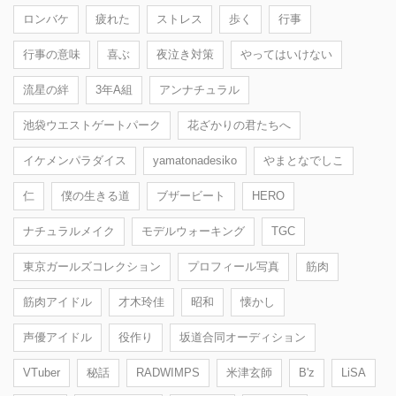
ロンバケ
疲れた
ストレス
歩く
行事
行事の意味
喜ぶ
夜泣き対策
やってはいけない
流星の絆
3年A組
アンナチュラル
池袋ウエストゲートパーク
花ざかりの君たちへ
イケメンパラダイス
yamatonadesiko
やまとなでしこ
仁
僕の生きる道
ブザービート
HERO
ナチュラルメイク
モデルウォーキング
TGC
東京ガールズコレクション
プロフィール写真
筋肉
筋肉アイドル
才木玲佳
昭和
懐かし
声優アイドル
役作り
坂道合同オーディション
VTuber
秘話
RADWIMPS
米津玄師
B'z
LiSA