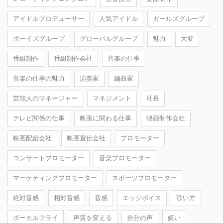
アイドルプロデューサー
人気アイドル
ガールズグループ
ボーイズグループ
グローバルグループ
魅力
大変
番組制作
番組制作会社
音楽の仕事
音楽の仕事の魅力
演奏家
編曲家
芸能人のマネージャー
マネジメント
社長
テレビ関係の仕事
映画に関わる仕事
映画制作会社
映画配給会社
映画宣伝会社
プロモーター
コンサートプロモーター
音楽プロモーター
マーケティングプロモーター
スポーツプロモーター
絶対音感
相対音感
音感
エッジボイス
歌い方
ボーカルフライ
声質を変える
自分の声
嫌い