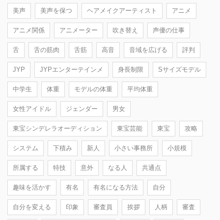
美声
美声を保つ
ヘアメイクアーティスト
アニメ
アニメ関係
アニメーター
吹き替え
声優の仕事
舌
舌の筋肉
舌筋
高音
音域を広げる
評判
JYP
JYPエンターテインメ
身長制限
Sサイズモデル
中学生
体重
モデルの体重
平均体重
女性アイドル
ジェンダー
男女
東宝シンデレラオーディション
東宝芸能
東宝
攻略
システム
下積み
新人
小さい事務所
小規模
所属する
特技
意外
なる人
共通点
趣味を活かす
有名
有名になる方法
自分
自分を変える
印象
審査員
挨拶
人柄
審査