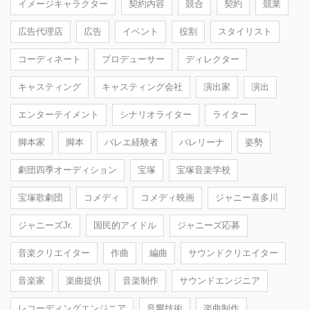
イメージキャラクター
契約内容
競合
契約
競業
広告代理店
広告
イベント
役割
スタイリスト
コーディネート
プロデューサー
ディレクター
キャスティング
キャスティング会社
演出家
演出
エンターテイメント
シナリオライター
ライター
脚本家
脚本
バレエ経験者
バレリーナ
姿勢
劇団四季オーディション
宝塚
宝塚音楽学校
宝塚歌劇団
コメディ
コメディ映画
ジャニー喜多川
ジャニーズJr.
国民的アイドル
ジャニーズ応募
音楽クリエイター
作曲
編曲
サウンドクリエイター
音楽家
楽曲提供
音楽制作
サウンドエンジニア
レコーディングエンジニア
音響技術
楽曲制作