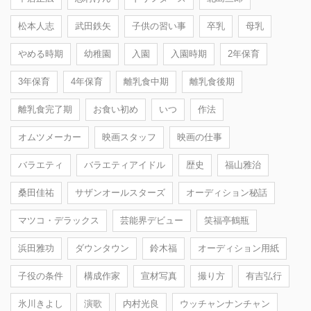
松本人志
武田鉄矢
子供の習い事
卒乳
母乳
やめる時期
幼稚園
入園
入園時期
2年保育
3年保育
4年保育
離乳食中期
離乳食後期
離乳食完了期
お食い初め
いつ
作法
オムツメーカー
映画スタッフ
映画の仕事
バラエティ
バラエティアイドル
歴史
福山雅治
桑田佳祐
サザンオールスターズ
オーディション秘話
マツコ・デラックス
芸能界デビュー
笑福亭鶴瓶
浜田雅功
ダウンタウン
鈴木福
オーディション用紙
子役の条件
構成作家
宣材写真
撮り方
有吉弘行
氷川きよし
演歌
内村光良
ウッチャンナンチャン