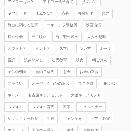
アドラー心理学
アドラー式子育て
勇気づけ
ギフテッド
オムツCM
応募
舞台制作
裏方
舞台に関わる仕事
エキストラ事務所
映画出演
映画俳優
自主映画
自主製作映画
大人の趣味
アウトドア
インドア
スマホ
使い方
ルール
音読
読み聞かせ
幼児教育
朝食
朝ごはん
子供の朝食
魔の二歳児
お金
お金の教育
お小遣い
オーディションの服装
ユニクロ
UNIQLO
キッズ
名古屋キッズモデル
大阪キッズモデル
ワンオペ
ワンオペ育児
家事
シュタイナー
シュタイナー教育
学校
ギャン泣き
ピアノ教室
スクール
子供のお手伝い
確率
年齢制限