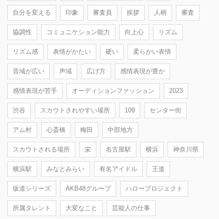
自分を変える
印象
審査員
挨拶
人柄
審査
協調性
コミュニケション能力
向上心
リズム
リズム感
表情がかたい
硬い
柔らかい表情
音域が広い
声域
広げ方
感情表現が豊か
感情表現が苦手
オーディションファッション
2023
渋谷
スカウトされやすい場所
109
センター街
アム村
心斎橋
梅田
中部地方
スカウトされる場所
栄
名古屋駅
横浜
神奈川県
横浜駅
みなとみらい
有名アイドル
王道
坂道シリーズ
AKB48グループ
ハロープロジェクト
所属タレント
大変なこと
芸能人の仕事