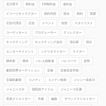
北川景子
契約金
CM契約金
違約金
イメージキャラクター
契約内容
競合
契約
競業
広告代理店
広告
イベント
役割
スタイリスト
コーディネート
プロデューサー
ディレクター
キャスティング
キャスティング会社
演出家
演出
エンターテイメント
シナリオライター
ライター
脚本家
脚本
バレエ経験者
バレリーナ
姿勢
劇団四季オーディション
宝塚
宝塚音楽学校
宝塚歌劇団
コメディ
コメディ映画
ジャニー喜多川
ジャニーズJr.
国民的アイドル
ジャニーズ応募
音楽クリエイター
作曲
編曲
サウンドクリエイター