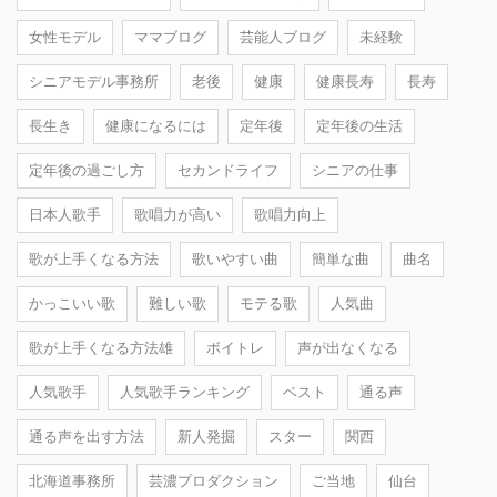
女性モデル
ママブログ
芸能人ブログ
未経験
シニアモデル事務所
老後
健康
健康長寿
長寿
長生き
健康になるには
定年後
定年後の生活
定年後の過ごし方
セカンドライフ
シニアの仕事
日本人歌手
歌唱力が高い
歌唱力向上
歌が上手くなる方法
歌いやすい曲
簡単な曲
曲名
かっこいい歌
難しい歌
モテる歌
人気曲
歌が上手くなる方法雄
ボイトレ
声が出なくなる
人気歌手
人気歌手ランキング
ベスト
通る声
通る声を出す方法
新人発掘
スター
関西
北海道事務所
芸濃プロダクション
ご当地
仙台