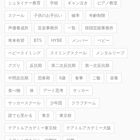
シュタイナー教育
学校
ギャン泣き
ピアノ教室
スクール
子供のお手伝い
確率
年齢制限
声優養成所
音楽事務所
一覧
韓国芸能事務所
将来有望
BTS
HYBE
メンバー
ベビー
ベビースイミング
スイミングスクール
メンタルリープ
グズり
反抗期
第二次反抗期
第一次反抗期
中間反抗期
思春期
6歳
食事
ご飯
栄養
食べ物
体
アート思考
サッカー
サッカースクール
少年団
クラブチーム
誰でも受かる
東京
東京校
テアトルアカデミー東京校
テアトルアカデミー大阪