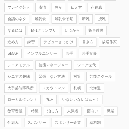
ブレイク芸人
表情
豊か
伝え方
存在感
会話のネタ
離乳食
離乳食初期
断乳
授乳
なるには
M-1グランプリ
いつから
舞台俳優
進め方
練習
デビューきっかけ
書き方
放送作家
SMAP
インフルエンサー
若手
若手女優
シニアモデル
芸能マネージャー
シニア世代
シニアの趣味
緊張しない方法
対策
芸能スクール
大手芸能事務所
スカウトマン
札幌
北海道
ローカルタレント
九州
いないいないばぁっ！
教育番組
特徴
治し方
人気者
面白い
職業
仕組み
スポンサー
スポンサー企業
給料制