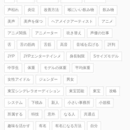
声枯れ
炎症
改善方法
喉にいい飲み物
飲み物
美声
美声を保つ
ヘアメイクアーティスト
アニメ
アニメ関係
アニメーター
吹き替え
声優の仕事
舌
舌の筋肉
舌筋
高音
音域を広げる
評判
JYP
JYPエンターテインメ
身長制限
Sサイズモデル
中学生
体重
モデルの体重
平均体重
女性アイドル
ジェンダー
男女
東宝シンデレラオーディション
東宝芸能
東宝
攻略
システム
下積み
新人
小さい事務所
小規模
所属する
特技
意外
なる人
共通点
趣味を活かす
有名
有名になる方法
自分