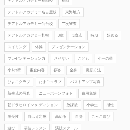
テアトルアカデミー福岡校
福岡
テアトルアカデミー名古屋校
東海地方
テアトルアカデミー仙台校
二次審査
テアトルアカデミー札幌
3歳
3歳児
時期
始める
スイミング
体操
プレゼンテーション
プレゼンテーション力
させない
こども
小一の壁
小1の壁
審査内容
容姿
全身
撮影方法
ひよこクラブ
たまごクラブ
バストアップ写真
新生児の写真
ニューボーンフォト
費用免除
朝ドラヒロインｐ-ディション
放課後
小学生
感性
感受性
自己肯定感
高める
自身
ごっこ遊び
遊び
演技レッスン
演技スクール