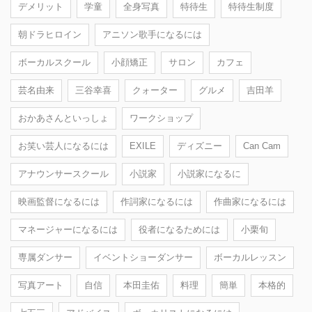
デメリット
学童
全身写真
特待生
特待生制度
朝ドラヒロイン
アニソン歌手になるには
ボーカルスクール
小顔矯正
サロン
カフェ
芸名由来
三谷幸喜
クォーター
グルメ
吉田羊
おかあさんといっしょ
ワークショップ
お笑い芸人になるには
EXILE
ディズニー
Can Cam
アナウンサースクール
小説家
小説家になるに
映画監督になるには
作詞家になるには
作曲家になるには
マネージャーになるには
役者になるためには
小栗旬
専属ダンサー
イベントショーダンサー
ボーカルレッスン
写真アート
自信
本田圭佑
料理
簡単
本格的