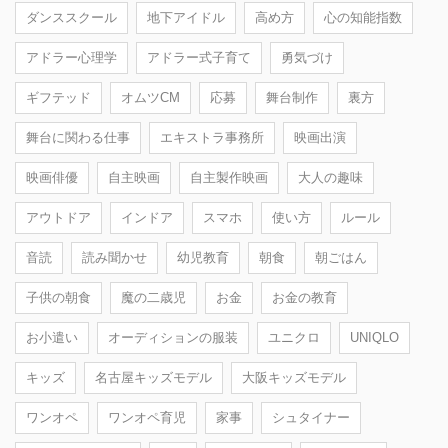
ダンススクール
地下アイドル
高め方
心の知能指数
アドラー心理学
アドラー式子育て
勇気づけ
ギフテッド
オムツCM
応募
舞台制作
裏方
舞台に関わる仕事
エキストラ事務所
映画出演
映画俳優
自主映画
自主製作映画
大人の趣味
アウトドア
インドア
スマホ
使い方
ルール
音読
読み聞かせ
幼児教育
朝食
朝ごはん
子供の朝食
魔の二歳児
お金
お金の教育
お小遣い
オーディションの服装
ユニクロ
UNIQLO
キッズ
名古屋キッズモデル
大阪キッズモデル
ワンオペ
ワンオペ育児
家事
シュタイナー