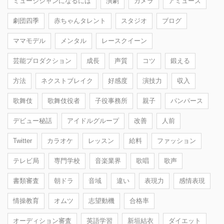
ミュージシャンになるには
演劇
カメラ
アミューズ
劇団四季
赤ちゃんタレント
スタジオ
ブログ
ママモデル
メンタル
レースクイーン
芸能プロダクション
成長
声質
コツ
鍛える
方法
ネクストブレイク
好感度
演技力
収入
歌舞伎
歌舞伎役者
子役事務所
親子
パンパース
デビュー秘話
アイドルグループ
改善
人前
Twitter
カラオケ
レッスン
給料
ファッション
テレビ局
専門学校
音楽業界
歌唱
歌声
書類審査
朝ドラ
音域
違い
表現力
感情表現
情操教育
オムツ
志望動機
合格率
オーディション審査
英語学習
新垣結衣
ダイエット