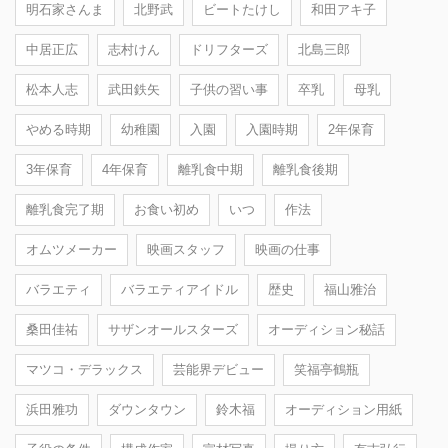
明石家さんま
北野武
ビートたけし
和田アキ子
中居正広
志村けん
ドリフターズ
北島三郎
松本人志
武田鉄矢
子供の習い事
卒乳
母乳
やめる時期
幼稚園
入園
入園時期
2年保育
3年保育
4年保育
離乳食中期
離乳食後期
離乳食完了期
お食い初め
いつ
作法
オムツメーカー
映画スタッフ
映画の仕事
バラエティ
バラエティアイドル
歴史
福山雅治
桑田佳祐
サザンオールスターズ
オーディション秘話
マツコ・デラックス
芸能界デビュー
笑福亭鶴瓶
浜田雅功
ダウンタウン
鈴木福
オーディション用紙