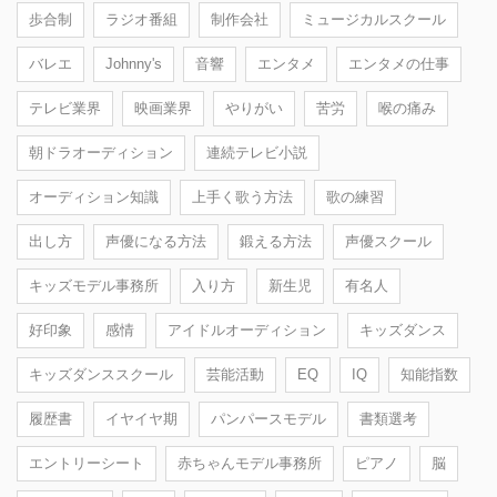
歩合制
ラジオ番組
制作会社
ミュージカルスクール
バレエ
Johnny's
音響
エンタメ
エンタメの仕事
テレビ業界
映画業界
やりがい
苦労
喉の痛み
朝ドラオーディション
連続テレビ小説
オーディション知識
上手く歌う方法
歌の練習
出し方
声優になる方法
鍛える方法
声優スクール
キッズモデル事務所
入り方
新生児
有名人
好印象
感情
アイドルオーディション
キッズダンス
キッズダンススクール
芸能活動
EQ
IQ
知能指数
履歴書
イヤイヤ期
パンパースモデル
書類選考
エントリーシート
赤ちゃんモデル事務所
ピアノ
脳