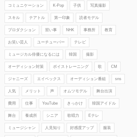
コミュニケーション
K-Pop
子供
写真撮影
スキル
テアトル
第一印象
読者モデル
プロダクション
習い事
NHK
事務所
教育
お笑い芸人
ユーチューバー
テレビ
ミュージカル俳優になるには
韓国
撮影
オーディション対策
ボイストレーニング
歌
CM
ジャニーズ
エイベックス
オーディション番組
sns
人気
メリット
声
オムツモデル
舞台出演
費用
仕事
YouTube
きっかけ
韓国アイドル
舞台
養成所
シニア
歌唱力
Eテレ
ミュージシャン
人見知り
好感度アップ
服装