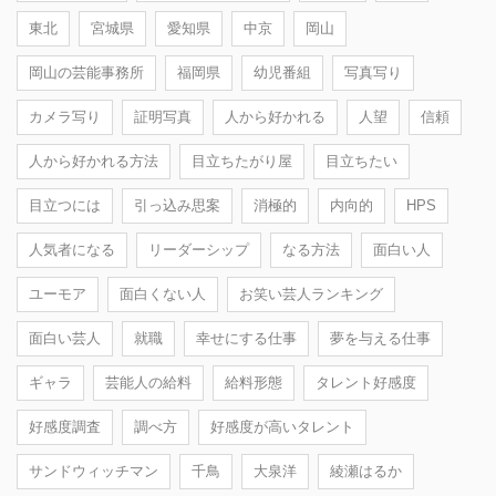
東北
宮城県
愛知県
中京
岡山
岡山の芸能事務所
福岡県
幼児番組
写真写り
カメラ写り
証明写真
人から好かれる
人望
信頼
人から好かれる方法
目立ちたがり屋
目立ちたい
目立つには
引っ込み思案
消極的
内向的
HPS
人気者になる
リーダーシップ
なる方法
面白い人
ユーモア
面白くない人
お笑い芸人ランキング
面白い芸人
就職
幸せにする仕事
夢を与える仕事
ギャラ
芸能人の給料
給料形態
タレント好感度
好感度調査
調べ方
好感度が高いタレント
サンドウィッチマン
千鳥
大泉洋
綾瀬はるか