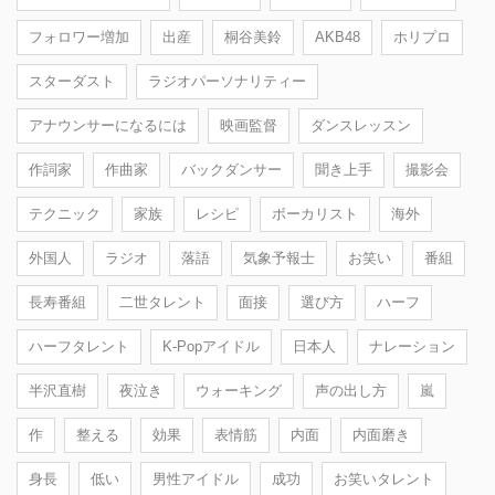
フォロワー増加
出産
桐谷美鈴
AKB48
ホリプロ
スターダスト
ラジオパーソナリティー
アナウンサーになるには
映画監督
ダンスレッスン
作詞家
作曲家
バックダンサー
聞き上手
撮影会
テクニック
家族
レシピ
ボーカリスト
海外
外国人
ラジオ
落語
気象予報士
お笑い
番組
長寿番組
二世タレント
面接
選び方
ハーフ
ハーフタレント
K-Popアイドル
日本人
ナレーション
半沢直樹
夜泣き
ウォーキング
声の出し方
嵐
作
整える
効果
表情筋
内面
内面磨き
身長
低い
男性アイドル
成功
お笑いタレント