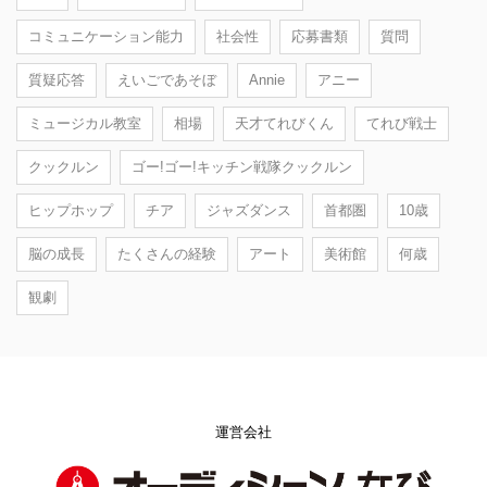
コミュニケーション能力
社会性
応募書類
質問
質疑応答
えいごであそぼ
Annie
アニー
ミュージカル教室
相場
天才てれびくん
てれび戦士
クックルン
ゴー!ゴー!キッチン戦隊クックルン
ヒップホップ
チア
ジャズダンス
首都圏
10歳
脳の成長
たくさんの経験
アート
美術館
何歳
観劇
運営会社