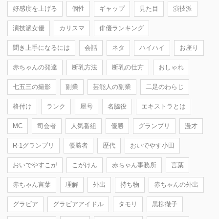
好感度を上げる
個性
ギャップ
見た目
演技派
演技派女優
カリスマ
俳優ランキング
聞き上手になるには
会話
ネタ
ハイハイ
お座り
赤ちゃんの発達
断乳方法
断乳の仕方
おしゃれ
七五三の撮影
副業
芸能人の副業
二足のわらじ
格付け
ランク
屋号
名脇役
エキストラとは
MC
司会者
人気番組
優勝
グランプリ
漫才
R-1グランプリ
優勝者
歴代
おいでやす小田
おいでやすこが
こがけん
赤ちゃん事務所
言葉
赤ちゃん言葉
理解
外出
持ち物
赤ちゃんの外出
グラビア
グラビアアイドル
タモリ
黒柳徹子