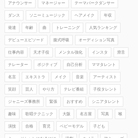
アナウンサー
マネージャー
テーマパークダンサー
ダンス
ソニーミュージック
ヘアメイク
年収
発達
年齢
曲
トレーニング
人気ランキング
デビューエピソード
腹式呼吸
オーディション写真
仕事内容
天才子役
メンタル強化
インスタ
滑舌
ナレーター
ポジティブ
自己分析
ママタレント
名言
エキストラ
メイク
音楽
アーティスト
笑顔
芸人
やり方
テレビ番組
子役タレント
ジャニーズ事務所
緊張
おすすめ
シニアタレント
趣味
歌唱テクニック
大阪
名古屋
写真
喉
演技
合格
育児
ベビーモデル
子ども