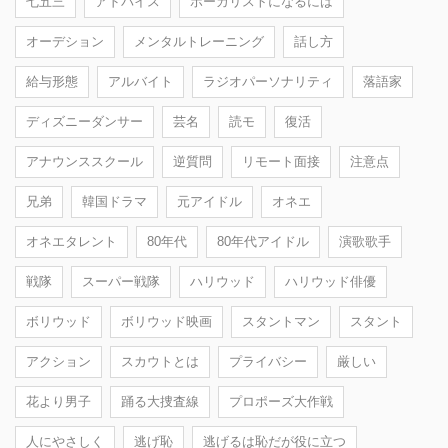
七五三
アドバイス
ボーカリストになるには
オーデション
メンタルトレーニング
話し方
給与形態
アルバイト
ラジオパーソナリティ
落語家
ディズニーダンサー
芸名
読モ
復活
アナウンススクール
逆質問
リモート面接
注意点
兄弟
韓国ドラマ
元アイドル
オネエ
オネエタレント
80年代
80年代アイドル
演歌歌手
戦隊
スーパー戦隊
ハリウッド
ハリウッド俳優
ボリウッド
ボリウッド映画
スタントマン
スタント
アクション
スカウトとは
プライバシー
厳しい
花より男子
踊る大捜査線
プロポーズ大作戦
人にやさしく
逃げ恥
逃げるは恥だが役に立つ