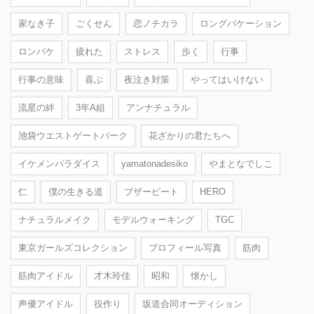
家なき子
ごくせん
恋ノチカラ
ロングバケーション
ロンバケ
疲れた
ストレス
歩く
行事
行事の意味
喜ぶ
夜泣き対策
やってはいけない
流星の絆
3年A組
アンナチュラル
池袋ウエストゲートパーク
花ざかりの君たちへ
イケメンパラダイス
yamatonadesiko
やまとなでしこ
仁
僕の生きる道
ブザービート
HERO
ナチュラルメイク
モデルウォーキング
TGC
東京ガールズコレクション
プロフィール写真
筋肉
筋肉アイドル
才木玲佳
昭和
懐かし
声優アイドル
役作り
坂道合同オーディション