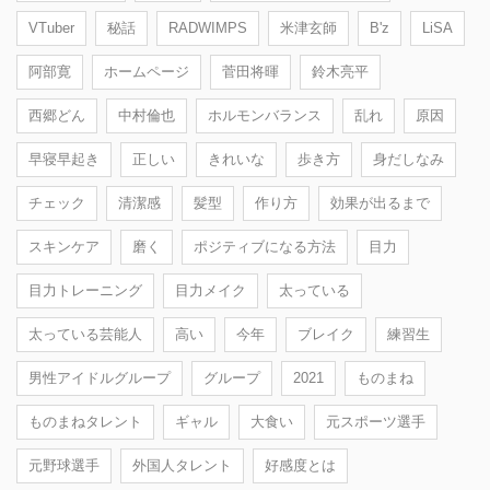
VTuber
秘話
RADWIMPS
米津玄師
B'z
LiSA
阿部寛
ホームページ
菅田将暉
鈴木亮平
西郷どん
中村倫也
ホルモンバランス
乱れ
原因
早寝早起き
正しい
きれいな
歩き方
身だしなみ
チェック
清潔感
髪型
作り方
効果が出るまで
スキンケア
磨く
ポジティブになる方法
目力
目力トレーニング
目力メイク
太っている
太っている芸能人
高い
今年
ブレイク
練習生
男性アイドルグループ
グループ
2021
ものまね
ものまねタレント
ギャル
大食い
元スポーツ選手
元野球選手
外国人タレント
好感度とは