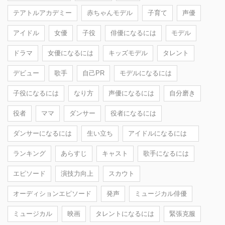
テアトルアカデミー
赤ちゃんモデル
子育て
声優
アイドル
女優
子役
俳優になるには
モデル
ドラマ
女優になるには
キッズモデル
タレント
デビュー
歌手
自己PR
モデルになるには
子役になるには
なり方
声優になるには
自分磨き
役者
ママ
ダンサー
役者になるには
ダンサーになるには
生い立ち
アイドルになるには
ランキング
あらすじ
キャスト
歌手になるには
エピソード
演技力向上
スカウト
オーディションエピソード
発声
ミュージカル俳優
ミュージカル
映画
タレントになるには
緊張克服