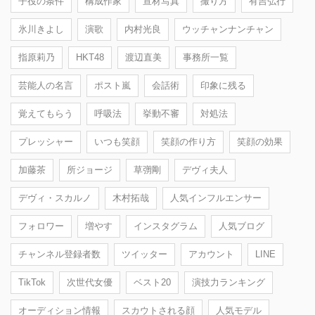
子役の条件
構成作家
宣材写真
撮り方
有吉弘行
氷川きよし
演歌
内村光良
ウッチャンナンチャン
指原莉乃
HKT48
渡辺直美
事務所一覧
芸能人の名言
ポスト嵐
会話術
印象に残る
覚えてもらう
呼吸法
挙動不審
対処法
プレッシャー
いつも笑顔
笑顔の作り方
笑顔の効果
加藤茶
所ジョージ
草彅剛
デヴィ夫人
デヴィ・スカルノ
木村拓哉
人気インフルエンサー
フォロワー
増やす
インスタグラム
人気ブログ
チャンネル登録者数
ツイッター
アカウント
LINE
TikTok
次世代女優
ベスト20
演技力ランキング
オーディション情報
スカウトされる顔
人気モデル