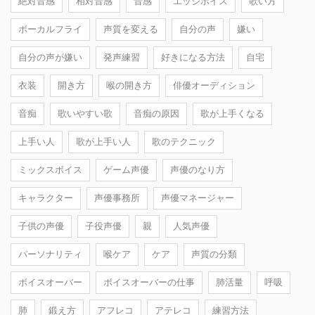
絶対音感
相対音感
音感
エッジボイス
歌い方
ボーカルフライ
声質を変える
自分の声
嫌い
自分の声が嫌い
発声練習
好きになる方法
自宅
衣装
開き方
喉の開き方
俳優オーディション
音痴
歌いやすい歌
音痴の原因
歌が上手くなる
上手い人
歌が上手い人
歌のテクニック
ミックスボイス
ゲーム声優
声優のなり方
キャラクター
声優事務所
声優マネージャー
子供の声優
子役声優
親
人気声優
パーソナリティ
喉ケア
ケア
声質の分類
ボイスオーバー
ボイスオーバーの仕事
肺活量
呼吸
肺
鍛え方
アフレコ
アテレコ
練習方法