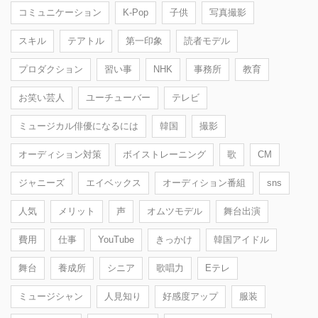
コミュニケーション
K-Pop
子供
写真撮影
スキル
テアトル
第一印象
読者モデル
プロダクション
習い事
NHK
事務所
教育
お笑い芸人
ユーチューバー
テレビ
ミュージカル俳優になるには
韓国
撮影
オーディション対策
ボイストレーニング
歌
CM
ジャニーズ
エイベックス
オーディション番組
sns
人気
メリット
声
オムツモデル
舞台出演
費用
仕事
YouTube
きっかけ
韓国アイドル
舞台
養成所
シニア
歌唱力
Eテレ
ミュージシャン
人見知り
好感度アップ
服装