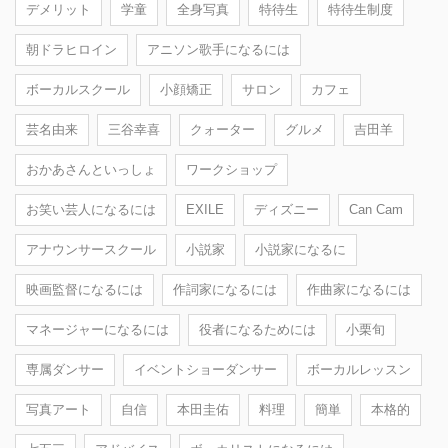
デメリット
学童
全身写真
特待生
特待生制度
朝ドラヒロイン
アニソン歌手になるには
ボーカルスクール
小顔矯正
サロン
カフェ
芸名由来
三谷幸喜
クォーター
グルメ
吉田羊
おかあさんといっしょ
ワークショップ
お笑い芸人になるには
EXILE
ディズニー
Can Cam
アナウンサースクール
小説家
小説家になるに
映画監督になるには
作詞家になるには
作曲家になるには
マネージャーになるには
役者になるためには
小栗旬
専属ダンサー
イベントショーダンサー
ボーカルレッスン
写真アート
自信
本田圭佑
料理
簡単
本格的