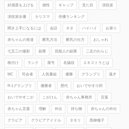
好感度を上げる
個性
ギャップ
見た目
演技派
演技派女優
カリスマ
俳優ランキング
聞き上手になるには
会話
ネタ
ハイハイ
お座り
赤ちゃんの発達
断乳方法
断乳の仕方
おしゃれ
七五三の撮影
副業
芸能人の副業
二足のわらじ
格付け
ランク
屋号
名脇役
エキストラとは
MC
司会者
人気番組
優勝
グランプリ
漫才
R-1グランプリ
優勝者
歴代
おいでやす小田
おいでやすこが
こがけん
赤ちゃん事務所
言葉
赤ちゃん言葉
理解
外出
持ち物
赤ちゃんの外出
グラビア
グラビアアイドル
タモリ
黒柳徹子