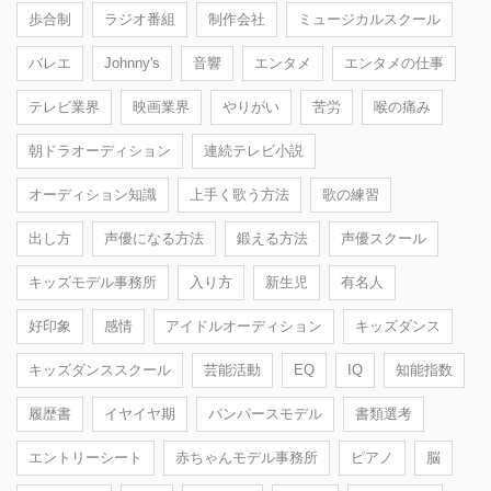
歩合制
ラジオ番組
制作会社
ミュージカルスクール
バレエ
Johnny's
音響
エンタメ
エンタメの仕事
テレビ業界
映画業界
やりがい
苦労
喉の痛み
朝ドラオーディション
連続テレビ小説
オーディション知識
上手く歌う方法
歌の練習
出し方
声優になる方法
鍛える方法
声優スクール
キッズモデル事務所
入り方
新生児
有名人
好印象
感情
アイドルオーディション
キッズダンス
キッズダンススクール
芸能活動
EQ
IQ
知能指数
履歴書
イヤイヤ期
パンパースモデル
書類選考
エントリーシート
赤ちゃんモデル事務所
ピアノ
脳