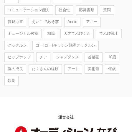
コミュニケーション能力
社会性
応募書類
質問
質疑応答
えいごであそぼ
Annie
アニー
ミュージカル教室
相場
天才てれびくん
てれび戦士
クックルン
ゴー!ゴー!キッチン戦隊クックルン
ヒップホップ
チア
ジャズダンス
首都圏
10歳
脳の成長
たくさんの経験
アート
美術館
何歳
観劇
運営会社