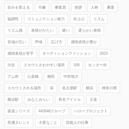
自分を変える
印象
審査員
挨拶
人柄
審査
協調性
コミュニケション能力
向上心
リズム
リズム感
表情がかたい
硬い
柔らかい表情
音域が広い
声域
広げ方
感情表現が豊か
感情表現が苦手
オーディションファッション
2023
渋谷
スカウトされやすい場所
109
センター街
アム村
心斎橋
梅田
中部地方
スカウトされる場所
栄
名古屋駅
横浜
神奈川県
横浜駅
みなとみらい
有名アイドル
王道
坂道シリーズ
AKB48グループ
ハロープロジェクト
所属タレント
大変なこと
芸能人の仕事