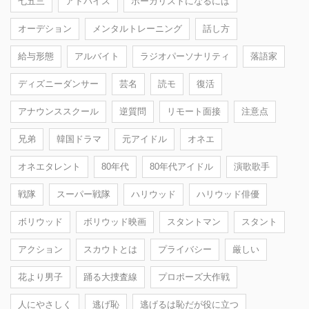
七五三
アドバイス
ボーカリストになるには
オーデション
メンタルトレーニング
話し方
給与形態
アルバイト
ラジオパーソナリティ
落語家
ディズニーダンサー
芸名
読モ
復活
アナウンススクール
逆質問
リモート面接
注意点
兄弟
韓国ドラマ
元アイドル
オネエ
オネエタレント
80年代
80年代アイドル
演歌歌手
戦隊
スーパー戦隊
ハリウッド
ハリウッド俳優
ボリウッド
ボリウッド映画
スタントマン
スタント
アクション
スカウトとは
プライバシー
厳しい
花より男子
踊る大捜査線
プロポーズ大作戦
人にやさしく
逃げ恥
逃げるは恥だが役に立つ