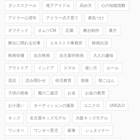
ダンススクール
地下アイドル
高め方
心の知能指数
アドラー心理学
アドラー式子育て
勇気づけ
ギフテッド
オムツCM
応募
舞台制作
裏方
舞台に関わる仕事
エキストラ事務所
映画出演
映画俳優
自主映画
自主製作映画
大人の趣味
アウトドア
インドア
スマホ
使い方
ルール
音読
読み聞かせ
幼児教育
朝食
朝ごはん
子供の朝食
魔の二歳児
お金
お金の教育
お小遣い
オーディションの服装
ユニクロ
UNIQLO
キッズ
名古屋キッズモデル
大阪キッズモデル
ワンオペ
ワンオペ育児
家事
シュタイナー