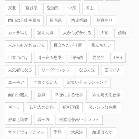
東北
宮城県
愛知県
中京
岡山
岡山の芸能事務所
福岡県
幼児番組
写真写り
カメラ写り
証明写真
人から好かれる
人望
信頼
人から好かれる方法
目立ちたがり屋
目立ちたい
目立つには
引っ込み思案
消極的
内向的
HPS
人気者になる
リーダーシップ
なる方法
面白い人
ユーモア
面白くない人
お笑い芸人ランキング
面白い芸人
就職
幸せにする仕事
夢を与える仕事
ギャラ
芸能人の給料
給料形態
タレント好感度
好感度調査
調べ方
好感度が高いタレント
サンドウィッチマン
千鳥
大泉洋
綾瀬はるか