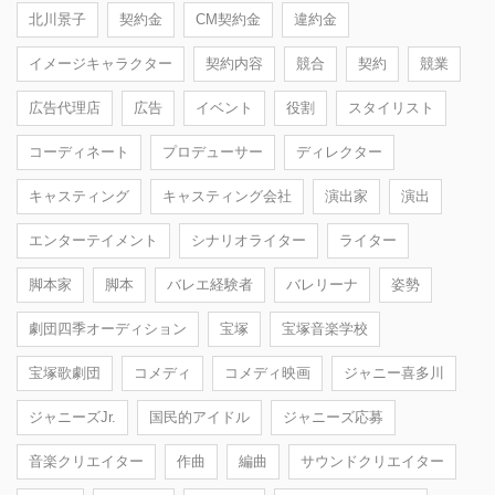
北川景子
契約金
CM契約金
違約金
イメージキャラクター
契約内容
競合
契約
競業
広告代理店
広告
イベント
役割
スタイリスト
コーディネート
プロデューサー
ディレクター
キャスティング
キャスティング会社
演出家
演出
エンターテイメント
シナリオライター
ライター
脚本家
脚本
バレエ経験者
バレリーナ
姿勢
劇団四季オーディション
宝塚
宝塚音楽学校
宝塚歌劇団
コメディ
コメディ映画
ジャニー喜多川
ジャニーズJr.
国民的アイドル
ジャニーズ応募
音楽クリエイター
作曲
編曲
サウンドクリエイター