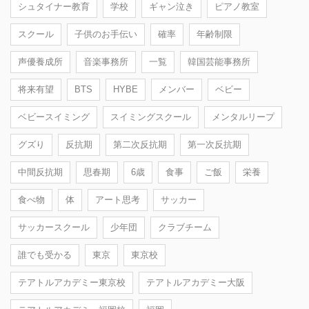
シュタイナー教育
学校
ギャン泣き
ピアノ教室
スクール
子供のお手伝い
確率
年齢制限
声優養成所
音楽事務所
一覧
韓国芸能事務所
将来有望
BTS
HYBE
メンバー
ベビー
ベビースイミング
スイミングスクール
メンタルリープ
グズり
反抗期
第二次反抗期
第一次反抗期
中間反抗期
思春期
6歳
食事
ご飯
栄養
食べ物
体
アート思考
サッカー
サッカースクール
少年団
クラブチーム
誰でも受かる
東京
東京校
テアトルアカデミー東京校
テアトルアカデミー大阪