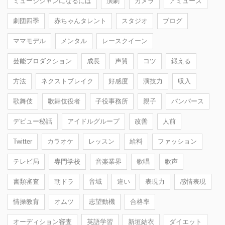
ミュージシャンになるには
演劇
カメラ
アミューズ
劇団四季
赤ちゃんタレント
スタジオ
ブログ
ママモデル
メンタル
レースクイーン
芸能プロダクション
成長
声質
コツ
鍛える
方法
ネクストブレイク
好感度
演技力
収入
歌舞伎
歌舞伎役者
子役事務所
親子
パンパース
デビュー秘話
アイドルグループ
改善
人前
Twitter
カラオケ
レッスン
給料
ファッション
テレビ局
専門学校
音楽業界
歌唱
歌声
書類審査
朝ドラ
音域
違い
表現力
感情表現
情操教育
オムツ
志望動機
合格率
オーディション審査
英語学習
新垣結衣
ダイエット