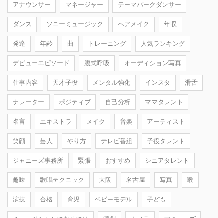
アナウンサー
マネージャー
テーマパークダンサー
ダンス
ソニーミュージック
ヘアメイク
年収
発達
年齢
曲
トレーニング
人気ランキング
デビューエピソード
腹式呼吸
オーディション写真
仕事内容
天才子役
メンタル強化
インスタ
滑舌
ナレーター
ポジティブ
自己分析
ママタレント
名言
エキストラ
メイク
音楽
アーティスト
笑顔
芸人
やり方
テレビ番組
子役タレント
ジャニーズ事務所
緊張
おすすめ
シニアタレント
趣味
歌唱テクニック
大阪
名古屋
写真
喉
演技
合格
育児
ベビーモデル
子ども