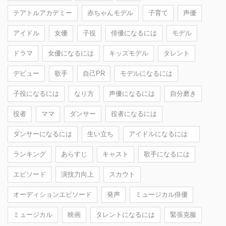
テアトルアカデミー
赤ちゃんモデル
子育て
声優
アイドル
女優
子役
俳優になるには
モデル
ドラマ
女優になるには
キッズモデル
タレント
デビュー
歌手
自己PR
モデルになるには
子役になるには
なり方
声優になるには
自分磨き
役者
ママ
ダンサー
役者になるには
ダンサーになるには
生い立ち
アイドルになるには
ランキング
あらすじ
キャスト
歌手になるには
エピソード
演技力向上
スカウト
オーディションエピソード
発声
ミュージカル俳優
ミュージカル
映画
タレントになるには
緊張克服