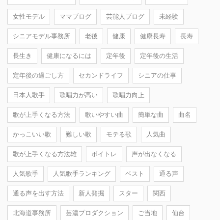
女性モデル
ママブログ
芸能人ブログ
未経験
シニアモデル事務所
老後
健康
健康長寿
長寿
長生き
健康になるには
定年後
定年後の生活
定年後の過ごし方
セカンドライフ
シニアの仕事
日本人歌手
歌唱力が高い
歌唱力向上
歌が上手くなる方法
歌いやすい曲
簡単な曲
曲名
かっこいい歌
難しい歌
モテる歌
人気曲
歌が上手くなる方法雄
ボイトレ
声が出なくなる
人気歌手
人気歌手ランキング
ベスト
通る声
通る声を出す方法
新人発掘
スター
関西
北海道事務所
芸濃プロダクション
ご当地
仙台