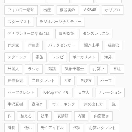
フォロワー増加
出産
桐谷美鈴
AKB48
ホリプロ
スターダスト
ラジオパーソナリティー
アナウンサーになるには
映画監督
ダンスレッスン
作詞家
作曲家
バックダンサー
聞き上手
撮影会
テクニック
家族
レシピ
ボーカリスト
海外
外国人
ラジオ
落語
気象予報士
お笑い
番組
長寿番組
二世タレント
面接
選び方
ハーフ
ハーフタレント
K-Popアイドル
日本人
ナレーション
半沢直樹
夜泣き
ウォーキング
声の出し方
嵐
作
整える
効果
表情筋
内面
内面磨き
身長
低い
男性アイドル
成功
お笑いタレント