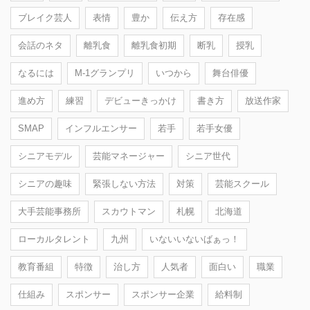
ブレイク芸人
表情
豊か
伝え方
存在感
会話のネタ
離乳食
離乳食初期
断乳
授乳
なるには
M-1グランプリ
いつから
舞台俳優
進め方
練習
デビューきっかけ
書き方
放送作家
SMAP
インフルエンサー
若手
若手女優
シニアモデル
芸能マネージャー
シニア世代
シニアの趣味
緊張しない方法
対策
芸能スクール
大手芸能事務所
スカウトマン
札幌
北海道
ローカルタレント
九州
いないいないばぁっ！
教育番組
特徴
治し方
人気者
面白い
職業
仕組み
スポンサー
スポンサー企業
給料制