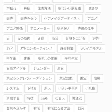
声枯れ
炎症
改善方法
喉にいい飲み物
飲み物
美声
美声を保つ
ヘアメイクアーティスト
アニメ
アニメ関係
アニメーター
吹き替え
声優の仕事
舌
舌の筋肉
舌筋
高音
音域を広げる
評判
JYP
JYPエンターテインメ
身長制限
Sサイズモデル
中学生
体重
モデルの体重
平均体重
女性アイドル
ジェンダー
男女
東宝シンデレラオーディション
東宝芸能
東宝
攻略
システム
下積み
新人
小さい事務所
小規模
所属する
特技
意外
なる人
共通点
趣味を活かす
有名
有名になる方法
自分