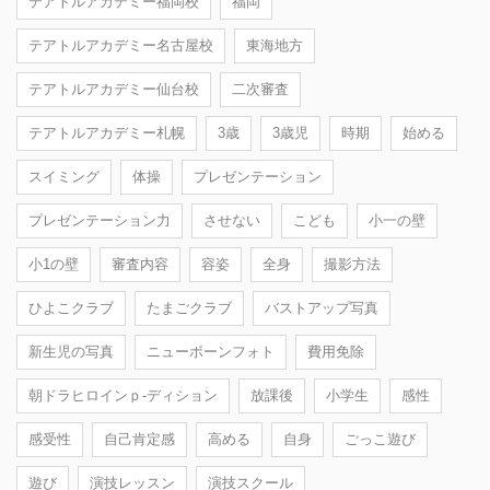
テアトルアカデミー福岡校
福岡
テアトルアカデミー名古屋校
東海地方
テアトルアカデミー仙台校
二次審査
テアトルアカデミー札幌
3歳
3歳児
時期
始める
スイミング
体操
プレゼンテーション
プレゼンテーション力
させない
こども
小一の壁
小1の壁
審査内容
容姿
全身
撮影方法
ひよこクラブ
たまごクラブ
バストアップ写真
新生児の写真
ニューボーンフォト
費用免除
朝ドラヒロインｐ-ディション
放課後
小学生
感性
感受性
自己肯定感
高める
自身
ごっこ遊び
遊び
演技レッスン
演技スクール