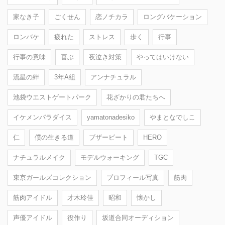
家なき子
ごくせん
恋ノチカラ
ロングバケーション
ロンバケ
疲れた
ストレス
歩く
行事
行事の意味
喜ぶ
夜泣き対策
やってはいけない
流星の絆
3年A組
アンナチュラル
池袋ウエストゲートパーク
花ざかりの君たちへ
イケメンパラダイス
yamatonadesiko
やまとなでしこ
仁
僕の生きる道
ブザービート
HERO
ナチュラルメイク
モデルウォーキング
TGC
東京ガールズコレクション
プロフィール写真
筋肉
筋肉アイドル
才木玲佳
昭和
懐かし
声優アイドル
役作り
坂道合同オーディション