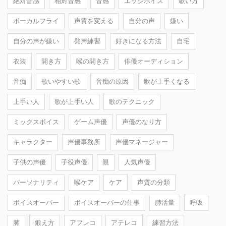
絶対音感
相対音感
音感
エッジボイス
歌い方
ボーカルフライ
声質を変える
自分の声
嫌い
自分の声が嫌い
発声練習
好きになる方法
自宅
衣装
開き方
喉の開き方
俳優オーディション
音痴
歌いやすい歌
音痴の原因
歌が上手くなる
上手い人
歌が上手い人
歌のテクニック
ミックスボイス
ゲーム声優
声優のなり方
キャラクター
声優事務所
声優マネージャー
子供の声優
子役声優
親
人気声優
パーソナリティ
喉ケア
ケア
声質の分類
ボイスオーバー
ボイスオーバーの仕事
肺活量
呼吸
肺
鍛え方
アフレコ
アテレコ
練習方法