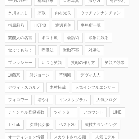
子役の条件
構成作家
宣材写真
撮り方
有吉弘行
氷川きよし
演歌
内村光良
ウッチャンナンチャン
指原莉乃
HKT48
渡辺直美
事務所一覧
芸能人の名言
ポスト嵐
会話術
印象に残る
覚えてもらう
呼吸法
挙動不審
対処法
プレッシャー
いつも笑顔
笑顔の作り方
笑顔の効果
加藤茶
所ジョージ
草彅剛
デヴィ夫人
デヴィ・スカルノ
木村拓哉
人気インフルエンサー
フォロワー
増やす
インスタグラム
人気ブログ
チャンネル登録者数
ツイッター
アカウント
LINE
TikTok
次世代女優
ベスト20
演技力ランキング
オーディション情報
スカウトされる顔
人気モデル