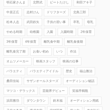
明石家さんま
北野武
ビートたけし
和田アキ子
中居正広
志村けん
ドリフターズ
北島三郎
松本人志
武田鉄矢
子供の習い事
卒乳
母乳
やめる時期
幼稚園
入園
入園時期
2年保育
3年保育
4年保育
離乳食中期
離乳食後期
離乳食完了期
お食い初め
いつ
作法
オムツメーカー
映画スタッフ
映画の仕事
バラエティ
バラエティアイドル
歴史
福山雅治
桑田佳祐
サザンオールスターズ
オーディション秘話
マツコ・デラックス
芸能界デビュー
笑福亭鶴瓶
浜田雅功
ダウンタウン
鈴木福
オーディション用紙