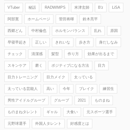
VTuber
秘話
RADWIMPS
米津玄師
B'z
LiSA
阿部寛
ホームページ
菅田将暉
鈴木亮平
西郷どん
中村倫也
ホルモンバランス
乱れ
原因
早寝早起き
正しい
きれいな
歩き方
身だしなみ
チェック
清潔感
髪型
作り方
効果が出るまで
スキンケア
磨く
ポジティブになる方法
目力
目力トレーニング
目力メイク
太っている
太っている芸能人
高い
今年
ブレイク
練習生
男性アイドルグループ
グループ
2021
ものまね
ものまねタレント
ギャル
大食い
元スポーツ選手
元野球選手
外国人タレント
好感度とは