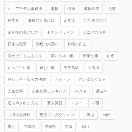
シニアモデル事務所
老後
健康
健康長寿
長寿
長生き
健康になるには
定年後
定年後の生活
定年後の過ごし方
セカンドライフ
シニアの仕事
日本人歌手
歌唱力が高い
歌唱力向上
歌が上手くなる方法
歌いやすい曲
簡単な曲
曲名
かっこいい歌
難しい歌
モテる歌
人気曲
歌が上手くなる方法雄
ボイトレ
声が出なくなる
人気歌手
人気歌手ランキング
ベスト
通る声
通る声を出す方法
新人発掘
スター
関西
北海道事務所
芸濃プロダクション
ご当地
仙台
東北
宮城県
愛知県
中京
岡山