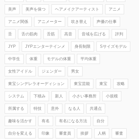
美声
美声を保つ
ヘアメイクアーティスト
アニメ
アニメ関係
アニメーター
吹き替え
声優の仕事
舌
舌の筋肉
舌筋
高音
音域を広げる
評判
JYP
JYPエンターテインメ
身長制限
Sサイズモデル
中学生
体重
モデルの体重
平均体重
女性アイドル
ジェンダー
男女
東宝シンデレラオーディション
東宝芸能
東宝
攻略
システム
下積み
新人
小さい事務所
小規模
所属する
特技
意外
なる人
共通点
趣味を活かす
有名
有名になる方法
自分
自分を変える
印象
審査員
挨拶
人柄
審査