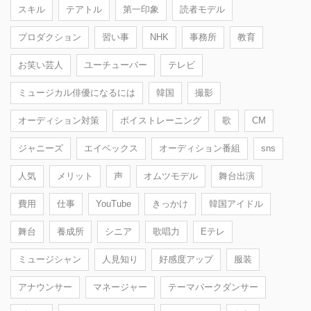
スキル
テアトル
第一印象
読者モデル
プロダクション
習い事
NHK
事務所
教育
お笑い芸人
ユーチューバー
テレビ
ミュージカル俳優になるには
韓国
撮影
オーディション対策
ボイストレーニング
歌
CM
ジャニーズ
エイベックス
オーディション番組
sns
人気
メリット
声
オムツモデル
舞台出演
費用
仕事
YouTube
きっかけ
韓国アイドル
舞台
養成所
シニア
歌唱力
Eテレ
ミュージシャン
人見知り
好感度アップ
服装
アナウンサー
マネージャー
テーマパークダンサー