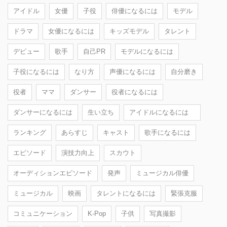
アイドル
女優
子役
俳優になるには
モデル
ドラマ
女優になるには
キッズモデル
タレント
デビュー
歌手
自己PR
モデルになるには
子役になるには
なり方
声優になるには
自分磨き
役者
ママ
ダンサー
役者になるには
ダンサーになるには
生い立ち
アイドルになるには
ランキング
あらすじ
キャスト
歌手になるには
エピソード
演技力向上
スカウト
オーディションエピソード
発声
ミュージカル俳優
ミュージカル
映画
タレントになるには
緊張克服
コミュニケーション
K-Pop
子供
写真撮影