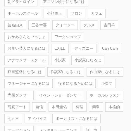
朝ドラヒロイン
アニソン歌手になるには
ボーカルスクール
小顔矯正
サロン
カフェ
芸名由来
三谷幸喜
クォーター
グルメ
吉田羊
おかあさんといっしょ
ワークショップ
お笑い芸人になるには
EXILE
ディズニー
Can Cam
アナウンサースクール
小説家
小説家になるに
映画監督になるには
作詞家になるには
作曲家になるには
マネージャーになるには
役者になるためには
小栗旬
専属ダンサー
イベントショーダンサー
ボーカルレッスン
写真アート
自信
本田圭佑
料理
簡単
本格的
七五三
アドバイス
ボーカリストになるには
オーデション
メンタルトレーニング
話し方