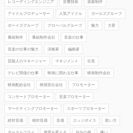
レコーディングエンジニア
音響技術
楽曲制作
アイドルプロデューサー
人気アイドル
ガールズグループ
ボーイズグループ
グローバルグループ
魅力
大変
番組制作
番組制作会社
音楽の仕事
音楽の仕事の魅力
演奏家
編曲家
芸能人のマネージャー
マネジメント
社長
テレビ関係の仕事
映画に関わる仕事
映画制作会社
映画配給会社
映画宣伝会社
プロモーター
コンサートプロモーター
音楽プロモーター
マーケティングプロモーター
スポーツプロモーター
絶対音感
相対音感
音感
エッジボイス
歌い方
ボーカルフライ
声質を変える
自分の声
嫌い