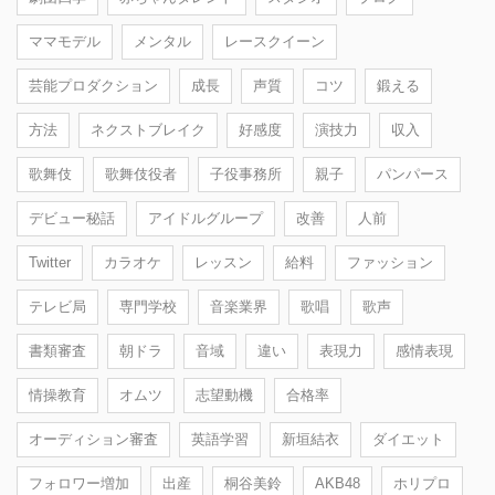
ママモデル
メンタル
レースクイーン
芸能プロダクション
成長
声質
コツ
鍛える
方法
ネクストブレイク
好感度
演技力
収入
歌舞伎
歌舞伎役者
子役事務所
親子
パンパース
デビュー秘話
アイドルグループ
改善
人前
Twitter
カラオケ
レッスン
給料
ファッション
テレビ局
専門学校
音楽業界
歌唱
歌声
書類審査
朝ドラ
音域
違い
表現力
感情表現
情操教育
オムツ
志望動機
合格率
オーディション審査
英語学習
新垣結衣
ダイエット
フォロワー増加
出産
桐谷美鈴
AKB48
ホリプロ