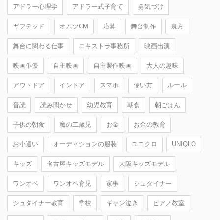
アドラー心理学
アドラー式子育て
勇気づけ
ギフテッド
オムツCM
応募
舞台制作
裏方
舞台に関わる仕事
エキストラ事務所
映画出演
映画俳優
自主映画
自主製作映画
大人の趣味
アウトドア
インドア
スマホ
使い方
ルール
音読
読み聞かせ
幼児教育
朝食
朝ごはん
子供の朝食
魔の二歳児
お金
お金の教育
お小遣い
オーディションの服装
ユニクロ
UNIQLO
キッズ
名古屋キッズモデル
大阪キッズモデル
ワンオペ
ワンオペ育児
家事
シュタイナー
シュタイナー教育
学校
ギャン泣き
ピアノ教室