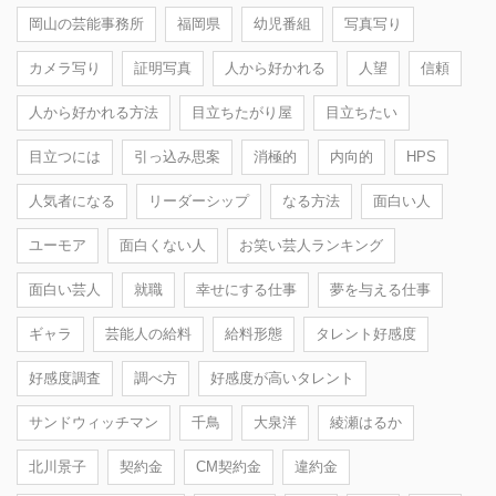
岡山の芸能事務所
福岡県
幼児番組
写真写り
カメラ写り
証明写真
人から好かれる
人望
信頼
人から好かれる方法
目立ちたがり屋
目立ちたい
目立つには
引っ込み思案
消極的
内向的
HPS
人気者になる
リーダーシップ
なる方法
面白い人
ユーモア
面白くない人
お笑い芸人ランキング
面白い芸人
就職
幸せにする仕事
夢を与える仕事
ギャラ
芸能人の給料
給料形態
タレント好感度
好感度調査
調べ方
好感度が高いタレント
サンドウィッチマン
千鳥
大泉洋
綾瀬はるか
北川景子
契約金
CM契約金
違約金