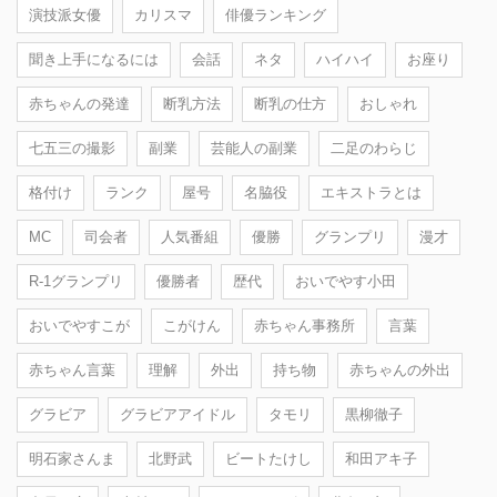
演技派女優
カリスマ
俳優ランキング
聞き上手になるには
会話
ネタ
ハイハイ
お座り
赤ちゃんの発達
断乳方法
断乳の仕方
おしゃれ
七五三の撮影
副業
芸能人の副業
二足のわらじ
格付け
ランク
屋号
名脇役
エキストラとは
MC
司会者
人気番組
優勝
グランプリ
漫才
R-1グランプリ
優勝者
歴代
おいでやす小田
おいでやすこが
こがけん
赤ちゃん事務所
言葉
赤ちゃん言葉
理解
外出
持ち物
赤ちゃんの外出
グラビア
グラビアアイドル
タモリ
黒柳徹子
明石家さんま
北野武
ビートたけし
和田アキ子