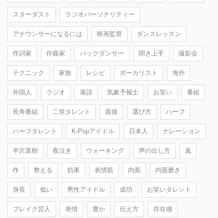
スターダスト
ラジオパーソナリティー
アナウンサーになるには
映画監督
ダンスレッスン
作詞家
作曲家
バックダンサー
聞き上手
撮影会
テクニック
家族
レシピ
ボーカリスト
海外
外国人
ラジオ
落語
気象予報士
お笑い
番組
長寿番組
二世タレント
面接
選び方
ハーフ
ハーフタレント
K-Popアイドル
日本人
ナレーション
半沢直樹
夜泣き
ウォーキング
声の出し方
嵐
作
整える
効果
表情筋
内面
内面磨き
身長
低い
男性アイドル
成功
お笑いタレント
ブレイク芸人
表情
豊か
伝え方
存在感