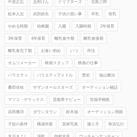
中居正広
志村けん
ドリフターズ
北島三郎
松本人志
武田鉄矢
子供の習い事
卒乳
母乳
やめる時期
幼稚園
入園
入園時期
2年保育
3年保育
4年保育
離乳食中期
離乳食後期
離乳食完了期
お食い初め
いつ
作法
オムツメーカー
映画スタッフ
映画の仕事
バラエティ
バラエティアイドル
歴史
福山雅治
桑田佳祐
サザンオールスターズ
オーディション秘話
マツコ・デラックス
芸能界デビュー
笑福亭鶴瓶
浜田雅功
ダウンタウン
鈴木福
オーディション用紙
子役の条件
構成作家
宣材写真
撮り方
有吉弘行
氷川きよし
演歌
内村光良
ウッチャンナンチャン