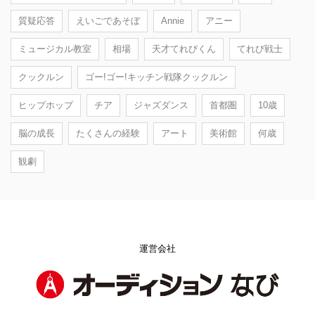
質疑応答
えいごであそぼ
Annie
アニー
ミュージカル教室
相場
天才てれびくん
てれび戦士
クックルン
ゴー!ゴー!キッチン戦隊クックルン
ヒップホップ
チア
ジャズダンス
首都圏
10歳
脳の成長
たくさんの経験
アート
美術館
何歳
観劇
運営会社