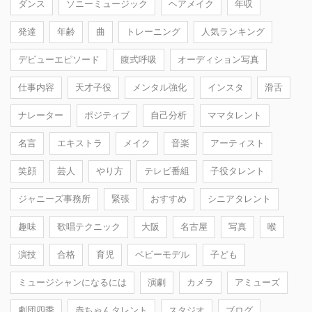
ダンス
ソニーミュージック
ヘアメイク
年収
発達
年齢
曲
トレーニング
人気ランキング
デビューエピソード
腹式呼吸
オーディション写真
仕事内容
天才子役
メンタル強化
インスタ
滑舌
ナレーター
ポジティブ
自己分析
ママタレント
名言
エキストラ
メイク
音楽
アーティスト
笑顔
芸人
やり方
テレビ番組
子役タレント
ジャニーズ事務所
緊張
おすすめ
シニアタレント
趣味
歌唱テクニック
大阪
名古屋
写真
喉
演技
合格
育児
ベビーモデル
子ども
ミュージシャンになるには
演劇
カメラ
アミューズ
劇団四季
赤ちゃんタレント
スタジオ
ブログ