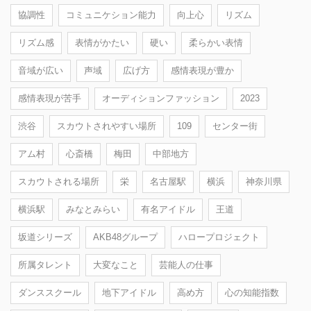
協調性
コミュニケション能力
向上心
リズム
リズム感
表情がかたい
硬い
柔らかい表情
音域が広い
声域
広げ方
感情表現が豊か
感情表現が苦手
オーディションファッション
2023
渋谷
スカウトされやすい場所
109
センター街
アム村
心斎橋
梅田
中部地方
スカウトされる場所
栄
名古屋駅
横浜
神奈川県
横浜駅
みなとみらい
有名アイドル
王道
坂道シリーズ
AKB48グループ
ハロープロジェクト
所属タレント
大変なこと
芸能人の仕事
ダンススクール
地下アイドル
高め方
心の知能指数