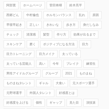
阿部寛
ホームページ
菅田将暉
鈴木亮平
西郷どん
中村倫也
ホルモンバランス
乱れ
原因
早寝早起き
正しい
きれいな
歩き方
身だしなみ
チェック
清潔感
髪型
作り方
効果が出るまで
スキンケア
磨く
ポジティブになる方法
目力
目力トレーニング
目力メイク
太っている
太っている芸能人
高い
今年
ブレイク
練習生
男性アイドルグループ
グループ
2021
ものまね
ものまねタレント
ギャル
大食い
元スポーツ選手
元野球選手
外国人タレント
好感度とは
好感度を上げる
個性
ギャップ
見た目
演技派