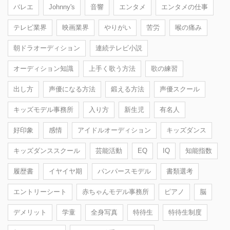
バレエ
Johnny's
音響
エンタメ
エンタメの仕事
テレビ業界
映画業界
やりがい
苦労
喉の痛み
朝ドラオーディション
連続テレビ小説
オーディション知識
上手く歌う方法
歌の練習
出し方
声優になる方法
鍛える方法
声優スクール
キッズモデル事務所
入り方
新生児
有名人
好印象
感情
アイドルオーディション
キッズダンス
キッズダンススクール
芸能活動
EQ
IQ
知能指数
履歴書
イヤイヤ期
パンパースモデル
書類選考
エントリーシート
赤ちゃんモデル事務所
ピアノ
脳
デメリット
学童
全身写真
特待生
特待生制度