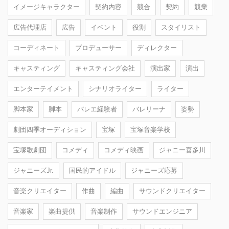
イメージキャラクター
契約内容
競合
契約
競業
広告代理店
広告
イベント
役割
スタイリスト
コーディネート
プロデューサー
ディレクター
キャスティング
キャスティング会社
演出家
演出
エンターテイメント
シナリオライター
ライター
脚本家
脚本
バレエ経験者
バレリーナ
姿勢
劇団四季オーディション
宝塚
宝塚音楽学校
宝塚歌劇団
コメディ
コメディ映画
ジャニー喜多川
ジャニーズJr.
国民的アイドル
ジャニーズ応募
音楽クリエイター
作曲
編曲
サウンドクリエイター
音楽家
楽曲提供
音楽制作
サウンドエンジニア