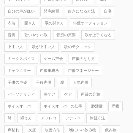
自分の声が嫌い
発声練習
好きになる方法
自宅
衣装
開き方
喉の開き方
俳優オーディション
音痴
歌いやすい歌
音痴の原因
歌が上手くなる
上手い人
歌が上手い人
歌のテクニック
ミックスボイス
ゲーム声優
声優のなり方
キャラクター
声優事務所
声優マネージャー
子供の声優
子役声優
親
人気声優
パーソナリティ
喉ケア
ケア
声質の分類
ボイスオーバー
ボイスオーバーの仕事
肺活量
呼吸
肺
鍛え方
アフレコ
アテレコ
練習方法
声枯れ
炎症
改善方法
喉にいい飲み物
飲み物