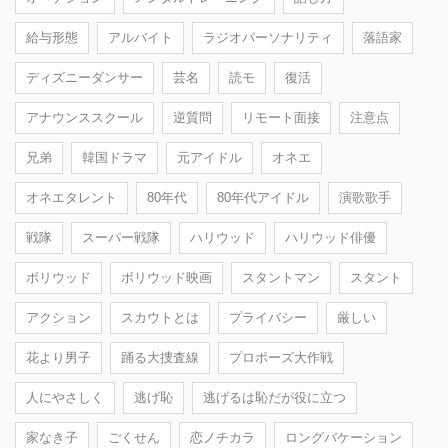
給与形態
アルバイト
ラジオパーソナリティ
落語家
ディズニーダンサー
芸名
読モ
復活
アナウンススクール
逆質問
リモート面接
注意点
兄弟
韓国ドラマ
元アイドル
オネエ
オネエタレント
80年代
80年代アイドル
演歌歌手
戦隊
スーパー戦隊
ハリウッド
ハリウッド俳優
ボリウッド
ボリウッド映画
スタントマン
スタント
アクション
スカウトとは
プライバシー
厳しい
花より男子
踊る大捜査線
プロポーズ大作戦
人にやさしく
逃げ恥
逃げるは恥だが役に立つ
家なき子
ごくせん
恋ノチカラ
ロングバケーション