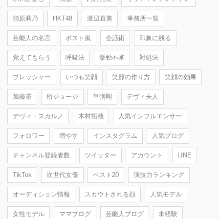
指原莉乃
HKT48
渡辺直美
事務所一覧
芸能人の名言
ポスト嵐
会話術
印象に残る
覚えてもらう
呼吸法
挙動不審
対処法
プレッシャー
いつも笑顔
笑顔の作り方
笑顔の効果
加藤茶
所ジョージ
草彅剛
デヴィ夫人
デヴィ・スカルノ
木村拓哉
人気インフルエンサー
フォロワー
増やす
インスタグラム
人気ブログ
チャンネル登録者数
ツイッター
アカウント
LINE
TikTok
次世代女優
ベスト20
演技力ランキング
オーディション情報
スカウトされる顔
人気モデル
女性モデル
ママブログ
芸能人ブログ
未経験