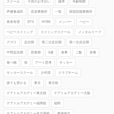
スクール
子供のお手伝い
確率
年齢制限
声優養成所
音楽事務所
一覧
韓国芸能事務所
将来有望
BTS
HYBE
メンバー
ベビー
ベビースイミング
スイミングスクール
メンタルリープ
グズり
反抗期
第二次反抗期
第一次反抗期
中間反抗期
思春期
6歳
食事
ご飯
栄養
食べ物
体
アート思考
サッカー
サッカースクール
少年団
クラブチーム
誰でも受かる
東京
東京校
テアトルアカデミー東京校
テアトルアカデミー大阪
テアトルアカデミー福岡校
福岡
テアトルアカデミー名古屋校
東海地方