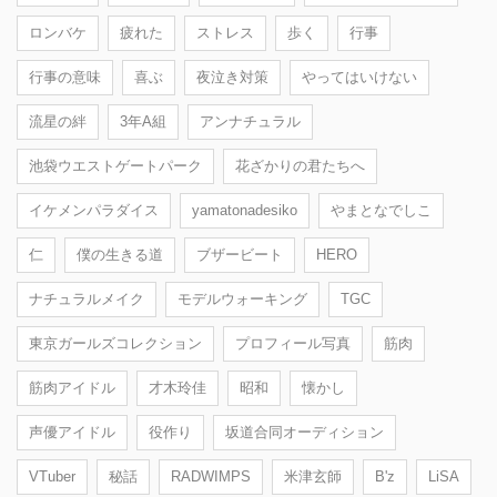
ロンバケ
疲れた
ストレス
歩く
行事
行事の意味
喜ぶ
夜泣き対策
やってはいけない
流星の絆
3年A組
アンナチュラル
池袋ウエストゲートパーク
花ざかりの君たちへ
イケメンパラダイス
yamatonadesiko
やまとなでしこ
仁
僕の生きる道
ブザービート
HERO
ナチュラルメイク
モデルウォーキング
TGC
東京ガールズコレクション
プロフィール写真
筋肉
筋肉アイドル
才木玲佳
昭和
懐かし
声優アイドル
役作り
坂道合同オーディション
VTuber
秘話
RADWIMPS
米津玄師
B'z
LiSA