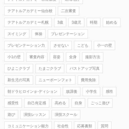
テアトルアカデミー仙台校
二次審査
テアトルアカデミー札幌
3歳
3歳児
時期
始める
スイミング
体操
プレゼンテーション
プレゼンテーション力
させない
こども
小一の壁
小1の壁
審査内容
容姿
全身
撮影方法
ひよこクラブ
たまごクラブ
バストアップ写真
新生児の写真
ニューボーンフォト
費用免除
朝ドラヒロインｐ-ディション
放課後
小学生
感性
感受性
自己肯定感
高める
自身
ごっこ遊び
遊び
演技レッスン
演技スクール
コミュニケーション能力
社会性
応募書類
質問