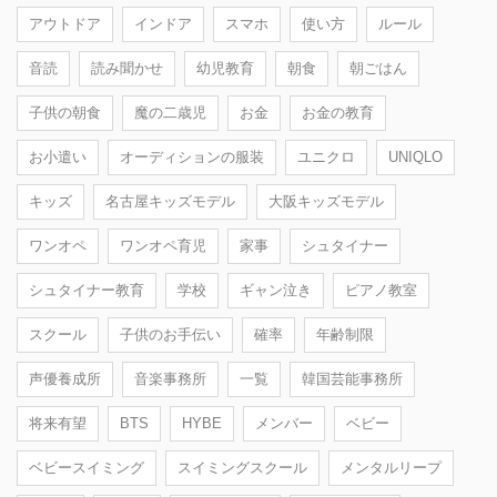
アウトドア
インドア
スマホ
使い方
ルール
音読
読み聞かせ
幼児教育
朝食
朝ごはん
子供の朝食
魔の二歳児
お金
お金の教育
お小遣い
オーディションの服装
ユニクロ
UNIQLO
キッズ
名古屋キッズモデル
大阪キッズモデル
ワンオペ
ワンオペ育児
家事
シュタイナー
シュタイナー教育
学校
ギャン泣き
ピアノ教室
スクール
子供のお手伝い
確率
年齢制限
声優養成所
音楽事務所
一覧
韓国芸能事務所
将来有望
BTS
HYBE
メンバー
ベビー
ベビースイミング
スイミングスクール
メンタルリープ