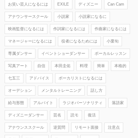
お笑い芸人になるには
EXILE
ディズニー
Can Cam
アナウンサースクール
小説家
小説家になるに
映画監督になるには
作詞家になるには
作曲家になるには
マネージャーになるには
役者になるためには
小栗旬
専属ダンサー
イベントショーダンサー
ボーカルレッスン
写真アート
自信
本田圭佑
料理
簡単
本格的
七五三
アドバイス
ボーカリストになるには
オーデション
メンタルトレーニング
話し方
給与形態
アルバイト
ラジオパーソナリティ
落語家
ディズニーダンサー
芸名
読モ
復活
アナウンススクール
逆質問
リモート面接
注意点