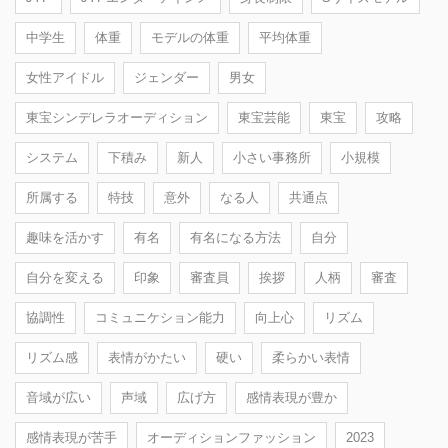
中学生
体重
モデルの体重
平均体重
女性アイドル
ジェンダー
男女
東宝シンデレラオーディション
東宝芸能
東宝
攻略
システム
下積み
新人
小さい事務所
小規模
所属する
特技
意外
なる人
共通点
趣味を活かす
有名
有名になる方法
自分
自分を変える
印象
審査員
挨拶
人柄
審査
協調性
コミュニケション能力
向上心
リズム
リズム感
表情がかたい
硬い
柔らかい表情
音域が広い
声域
広げ方
感情表現が豊か
感情表現が苦手
オーディションファッション
2023