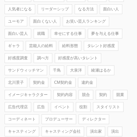
人気者になる
リーダーシップ
なる方法
面白い人
ユーモア
面白くない人
お笑い芸人ランキング
面白い芸人
就職
幸せにする仕事
夢を与える仕事
ギャラ
芸能人の給料
給料形態
タレント好感度
好感度調査
調べ方
好感度が高いタレント
サンドウィッチマン
千鳥
大泉洋
綾瀬はるか
北川景子
契約金
CM契約金
違約金
イメージキャラクター
契約内容
競合
契約
競業
広告代理店
広告
イベント
役割
スタイリスト
コーディネート
プロデューサー
ディレクター
キャスティング
キャスティング会社
演出家
演出