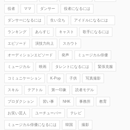
役者
ママ
ダンサー
役者になるには
ダンサーになるには
生い立ち
アイドルになるには
ランキング
あらすじ
キャスト
歌手になるには
エピソード
演技力向上
スカウト
オーディションエピソード
発声
ミュージカル俳優
ミュージカル
映画
タレントになるには
緊張克服
コミュニケーション
K-Pop
子供
写真撮影
スキル
テアトル
第一印象
読者モデル
プロダクション
習い事
NHK
事務所
教育
お笑い芸人
ユーチューバー
テレビ
ミュージカル俳優になるには
韓国
撮影