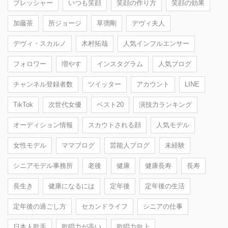
プレッシャー
いつも笑顔
笑顔の作り方
笑顔の効果
加藤茶
所ジョージ
草彅剛
デヴィ夫人
デヴィ・スカルノ
木村拓哉
人気インフルエンサー
フォロワー
増やす
インスタグラム
人気ブログ
チャンネル登録者数
ツイッター
アカウント
LINE
TikTok
次世代女優
ベスト20
演技力ランキング
オーディション情報
スカウトされる顔
人気モデル
女性モデル
ママブログ
芸能人ブログ
未経験
シニアモデル事務所
老後
健康
健康長寿
長寿
長生き
健康になるには
定年後
定年後の生活
定年後の過ごし方
セカンドライフ
シニアの仕事
日本人歌手
歌唱力が高い
歌唱力向上