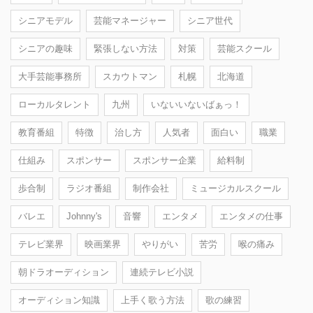
シニアモデル
芸能マネージャー
シニア世代
シニアの趣味
緊張しない方法
対策
芸能スクール
大手芸能事務所
スカウトマン
札幌
北海道
ローカルタレント
九州
いないいないばぁっ！
教育番組
特徴
治し方
人気者
面白い
職業
仕組み
スポンサー
スポンサー企業
給料制
歩合制
ラジオ番組
制作会社
ミュージカルスクール
バレエ
Johnny's
音響
エンタメ
エンタメの仕事
テレビ業界
映画業界
やりがい
苦労
喉の痛み
朝ドラオーディション
連続テレビ小説
オーディション知識
上手く歌う方法
歌の練習