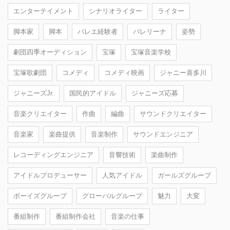
エンターテイメント
シナリオライター
ライター
脚本家
脚本
バレエ経験者
バレリーナ
姿勢
劇団四季オーディション
宝塚
宝塚音楽学校
宝塚歌劇団
コメディ
コメディ映画
ジャニー喜多川
ジャニーズJr.
国民的アイドル
ジャニーズ応募
音楽クリエイター
作曲
編曲
サウンドクリエイター
音楽家
楽曲提供
音楽制作
サウンドエンジニア
レコーディングエンジニア
音響技術
楽曲制作
アイドルプロデューサー
人気アイドル
ガールズグループ
ボーイズグループ
グローバルグループ
魅力
大変
番組制作
番組制作会社
音楽の仕事