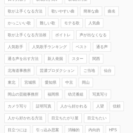
歌が上手くなる方法
歌いやすい曲
簡単な曲
曲名
かっこいい歌
難しい歌
モテる歌
人気曲
歌が上手くなる方法雄
ボイトレ
声が出なくなる
人気歌手
人気歌手ランキング
ベスト
通る声
通る声を出す方法
新人発掘
スター
関西
北海道事務所
芸濃プロダクション
ご当地
仙台
東北
宮城県
愛知県
中京
岡山
岡山の芸能事務所
福岡県
幼児番組
写真写り
カメラ写り
証明写真
人から好かれる
人望
信頼
人から好かれる方法
目立ちたがり屋
目立ちたい
目立つには
引っ込み思案
消極的
内向的
HPS