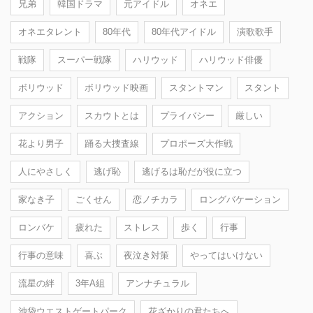
兄弟
韓国ドラマ
元アイドル
オネエ
オネエタレント
80年代
80年代アイドル
演歌歌手
戦隊
スーパー戦隊
ハリウッド
ハリウッド俳優
ボリウッド
ボリウッド映画
スタントマン
スタント
アクション
スカウトとは
プライバシー
厳しい
花より男子
踊る大捜査線
プロポーズ大作戦
人にやさしく
逃げ恥
逃げるは恥だが役に立つ
家なき子
ごくせん
恋ノチカラ
ロングバケーション
ロンバケ
疲れた
ストレス
歩く
行事
行事の意味
喜ぶ
夜泣き対策
やってはいけない
流星の絆
3年A組
アンナチュラル
池袋ウエストゲートパーク
花ざかりの君たちへ