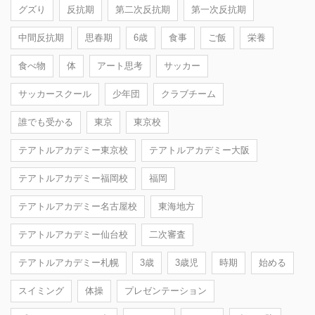
グズり
反抗期
第二次反抗期
第一次反抗期
中間反抗期
思春期
6歳
食事
ご飯
栄養
食べ物
体
アート思考
サッカー
サッカースクール
少年団
クラブチーム
誰でも受かる
東京
東京校
テアトルアカデミー東京校
テアトルアカデミー大阪
テアトルアカデミー福岡校
福岡
テアトルアカデミー名古屋校
東海地方
テアトルアカデミー仙台校
二次審査
テアトルアカデミー札幌
3歳
3歳児
時期
始める
スイミング
体操
プレゼンテーション