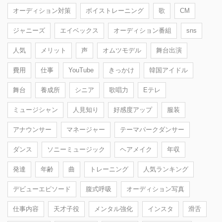
オーディション対策
ボイストレーニング
歌
CM
ジャニーズ
エイベックス
オーディション番組
sns
人気
メリット
声
オムツモデル
舞台出演
費用
仕事
YouTube
きっかけ
韓国アイドル
舞台
養成所
シニア
歌唱力
Eテレ
ミュージシャン
人見知り
好感度アップ
服装
アナウンサー
マネージャー
テーマパークダンサー
ダンス
ソニーミュージック
ヘアメイク
年収
発達
年齢
曲
トレーニング
人気ランキング
デビューエピソード
腹式呼吸
オーディション写真
仕事内容
天才子役
メンタル強化
インスタ
滑舌