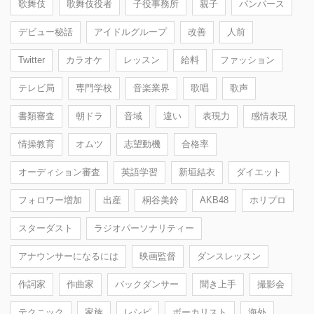
歌舞伎
歌舞伎役者
子役事務所
親子
パンパース
デビュー秘話
アイドルグループ
改善
人前
Twitter
カラオケ
レッスン
給料
ファッション
テレビ局
専門学校
音楽業界
歌唱
歌声
書類審査
朝ドラ
音域
違い
表現力
感情表現
情操教育
オムツ
志望動機
合格率
オーディション審査
英語学習
新垣結衣
ダイエット
フォロワー増加
出産
桐谷美鈴
AKB48
ホリプロ
スターダスト
ラジオパーソナリティー
アナウンサーになるには
映画監督
ダンスレッスン
作詞家
作曲家
バックダンサー
聞き上手
撮影会
テクニック
家族
レシピ
ボーカリスト
海外