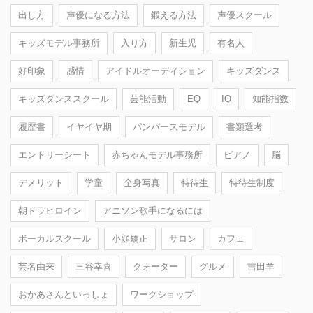
出し方
声優になる方法
鍛える方法
声優スクール
キッズモデル事務所
入り方
新生児
有名人
好印象
感情
アイドルオーディション
キッズダンス
キッズダンススクール
芸能活動
EQ
IQ
知能指数
履歴書
イヤイヤ期
パンパースモデル
書類選考
エントリーシート
赤ちゃんモデル事務所
ピアノ
脳
デメリット
学童
全身写真
特待生
特待生制度
朝ドラヒロイン
アニソン歌手になるには
ボーカルスクール
小顔矯正
サロン
カフェ
芸名由来
三谷幸喜
クォーター
グルメ
吉田羊
おかあさんといっしょ
ワークショップ