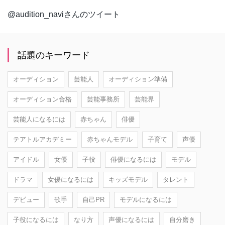
@audition_naviさんのツイート
話題のキーワード
オーディション
芸能人
オーディション準備
オーディション合格
芸能事務所
芸能界
芸能人になるには
赤ちゃん
俳優
テアトルアカデミー
赤ちゃんモデル
子育て
声優
アイドル
女優
子役
俳優になるには
モデル
ドラマ
女優になるには
キッズモデル
タレント
デビュー
歌手
自己PR
モデルになるには
子役になるには
なり方
声優になるには
自分磨き