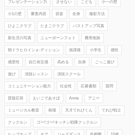
プレゼンテーション力
させない
こども
小一の壁
小1の壁
審査内容
容姿
全身
撮影方法
ひよこクラブ
たまごクラブ
バストアップ写真
新生児の写真
ニューボーンフォト
費用免除
朝ドラヒロインｐ-ディション
放課後
小学生
感性
感受性
自己肯定感
高める
自身
ごっこ遊び
遊び
演技レッスン
演技スクール
コミュニケーション能力
社会性
応募書類
質問
質疑応答
えいごであそぼ
Annie
アニー
ミュージカル教室
相場
天才てれびくん
てれび戦士
クックルン
ゴー!ゴー!キッチン戦隊クックルン
ヒップホップ
チア
ジャズダンス
首都圏
10歳