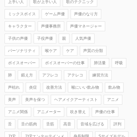
上手い人
歌が上手い人
歌のテクニック
ミックスボイス
ゲーム声優
声優のなり方
キャラクター
声優事務所
声優マネージャー
子供の声優
子役声優
親
人気声優
パーソナリティ
喉ケア
ケア
声質の分類
ボイスオーバー
ボイスオーバーの仕事
肺活量
呼吸
肺
鍛え方
アフレコ
アテレコ
練習方法
声枯れ
炎症
改善方法
喉にいい飲み物
飲み物
美声
美声を保つ
ヘアメイクアーティスト
アニメ
アニメ関係
アニメーター
吹き替え
声優の仕事
舌
舌の筋肉
舌筋
高音
音域を広げる
評判
JYP
JYPエンターテインメ
身長制限
Sサイズモデル