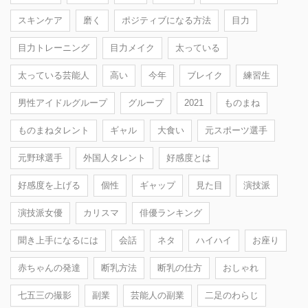
スキンケア
磨く
ポジティブになる方法
目力
目力トレーニング
目力メイク
太っている
太っている芸能人
高い
今年
ブレイク
練習生
男性アイドルグループ
グループ
2021
ものまね
ものまねタレント
ギャル
大食い
元スポーツ選手
元野球選手
外国人タレント
好感度とは
好感度を上げる
個性
ギャップ
見た目
演技派
演技派女優
カリスマ
俳優ランキング
聞き上手になるには
会話
ネタ
ハイハイ
お座り
赤ちゃんの発達
断乳方法
断乳の仕方
おしゃれ
七五三の撮影
副業
芸能人の副業
二足のわらじ