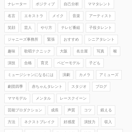
ナレーター
ポジティブ
自己分析
ママタレント
名言
エキストラ
メイク
音楽
アーティスト
笑顔
芸人
やり方
テレビ番組
子役タレント
ジャニーズ事務所
緊張
おすすめ
シニアタレント
趣味
歌唱テクニック
大阪
名古屋
写真
喉
演技
合格
育児
ベビーモデル
子ども
ミュージシャンになるには
演劇
カメラ
アミューズ
劇団四季
赤ちゃんタレント
スタジオ
ブログ
ママモデル
メンタル
レースクイーン
芸能プロダクション
成長
声質
コツ
鍛える
方法
ネクストブレイク
好感度
演技力
収入