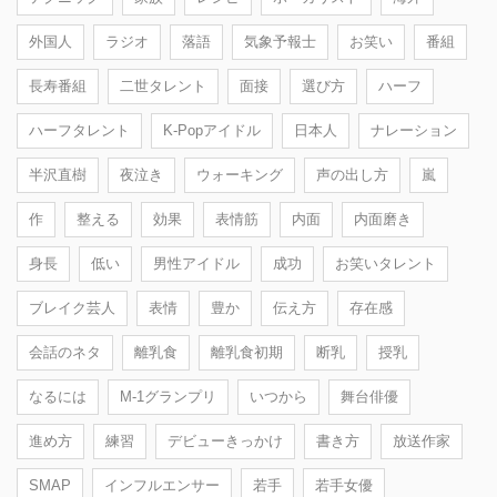
外国人
ラジオ
落語
気象予報士
お笑い
番組
長寿番組
二世タレント
面接
選び方
ハーフ
ハーフタレント
K-Popアイドル
日本人
ナレーション
半沢直樹
夜泣き
ウォーキング
声の出し方
嵐
作
整える
効果
表情筋
内面
内面磨き
身長
低い
男性アイドル
成功
お笑いタレント
ブレイク芸人
表情
豊か
伝え方
存在感
会話のネタ
離乳食
離乳食初期
断乳
授乳
なるには
M-1グランプリ
いつから
舞台俳優
進め方
練習
デビューきっかけ
書き方
放送作家
SMAP
インフルエンサー
若手
若手女優