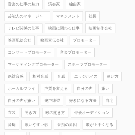
音楽の仕事の魅力
演奏家
編曲家
芸能人のマネージャー
マネジメント
社長
テレビ関係の仕事
映画に関わる仕事
映画制作会社
映画配給会社
映画宣伝会社
プロモーター
コンサートプロモーター
音楽プロモーター
マーケティングプロモーター
スポーツプロモーター
絶対音感
相対音感
音感
エッジボイス
歌い方
ボーカルフライ
声質を変える
自分の声
嫌い
自分の声が嫌い
発声練習
好きになる方法
自宅
衣装
開き方
喉の開き方
俳優オーディション
音痴
歌いやすい歌
音痴の原因
歌が上手くなる