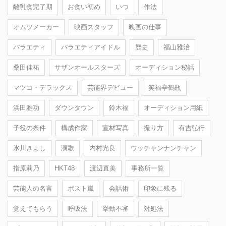
離乳食完了期
お食い初め
いつ
作法
オムツメーカー
映画スタッフ
映画の仕事
バラエティ
バラエティアイドル
歴史
福山雅治
桑田佳祐
サザンオールスターズ
オーディション秘話
マツコ・デラックス
芸能界デビュー
笑福亭鶴瓶
浜田雅功
ダウンタウン
鈴木福
オーディション用紙
子役の条件
構成作家
宣材写真
撮り方
有吉弘行
氷川きよし
演歌
内村光良
ウッチャンナンチャン
指原莉乃
HKT48
渡辺直美
事務所一覧
芸能人の名言
ポスト嵐
会話術
印象に残る
覚えてもらう
呼吸法
挙動不審
対処法