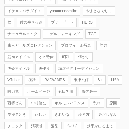
イケメンパラダイス
yamatonadesiko
やまとなでしこ
仁
僕の生きる道
ブザービート
HERO
ナチュラルメイク
モデルウォーキング
TGC
東京ガールズコレクション
プロフィール写真
筋肉
筋肉アイドル
才木玲佳
昭和
懐かし
声優アイドル
役作り
坂道合同オーディション
VTuber
秘話
RADWIMPS
米津玄師
B'z
LiSA
阿部寛
ホームページ
菅田将暉
鈴木亮平
西郷どん
中村倫也
ホルモンバランス
乱れ
原因
早寝早起き
正しい
きれいな
歩き方
身だしなみ
チェック
清潔感
髪型
作り方
効果が出るまで