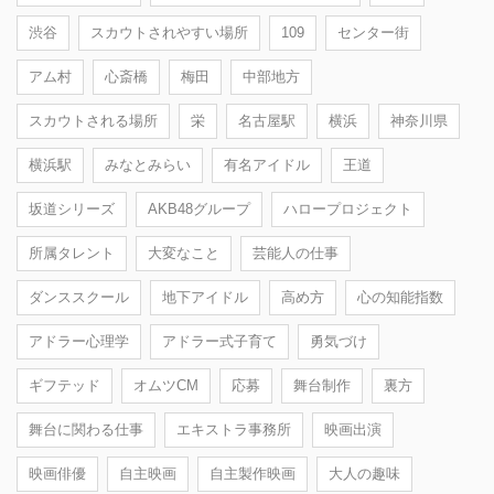
渋谷
スカウトされやすい場所
109
センター街
アム村
心斎橋
梅田
中部地方
スカウトされる場所
栄
名古屋駅
横浜
神奈川県
横浜駅
みなとみらい
有名アイドル
王道
坂道シリーズ
AKB48グループ
ハロープロジェクト
所属タレント
大変なこと
芸能人の仕事
ダンススクール
地下アイドル
高め方
心の知能指数
アドラー心理学
アドラー式子育て
勇気づけ
ギフテッド
オムツCM
応募
舞台制作
裏方
舞台に関わる仕事
エキストラ事務所
映画出演
映画俳優
自主映画
自主製作映画
大人の趣味