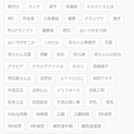
格付け
ランク
屋号
名脇役
エキストラとは
MC
司会者
人気番組
優勝
グランプリ
漫才
R-1グランプリ
優勝者
歴代
おいでやす小田
おいでやすこが
こがけん
赤ちゃん事務所
言葉
赤ちゃん言葉
理解
外出
持ち物
赤ちゃんの外出
グラビア
グラビアアイドル
タモリ
黒柳徹子
明石家さんま
北野武
ビートたけし
和田アキ子
中居正広
志村けん
ドリフターズ
北島三郎
松本人志
武田鉄矢
子供の習い事
卒乳
母乳
やめる時期
幼稚園
入園
入園時期
2年保育
3年保育
4年保育
離乳食中期
離乳食後期