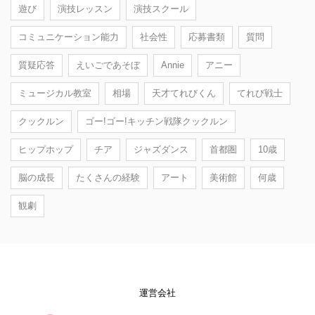
遊び
演技レッスン
演技スクール
コミュニケーション能力
社会性
応募書類
質問
質疑応答
えいごであそぼ
Annie
アニー
ミュージカル教室
相場
天才てれびくん
てれび戦士
クックルン
ゴー!ゴー!キッチン戦隊クックルン
ヒップホップ
チア
ジャズダンス
首都圏
10歳
脳の成長
たくさんの経験
アート
美術館
何歳
観劇
運営会社