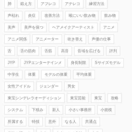
肺
鍛え方
アフレコ
アテレコ
練習方法
声枯れ
炎症
改善方法
喉にいい飲み物
飲み物
美声
美声を保つ
ヘアメイクアーティスト
アニメ
アニメ関係
アニメーター
吹き替え
声優の仕事
舌
舌の筋肉
舌筋
高音
音域を広げる
評判
JYP
JYPエンターテインメ
身長制限
Sサイズモデル
中学生
体重
モデルの体重
平均体重
女性アイドル
ジェンダー
男女
東宝シンデレラオーディション
東宝芸能
東宝
攻略
システム
下積み
新人
小さい事務所
小規模
所属する
特技
意外
なる人
共通点