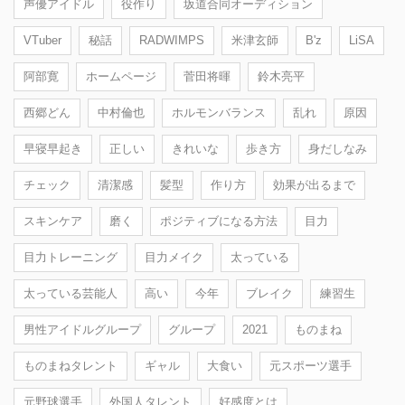
声優アイドル
役作り
坂道合同オーディション
VTuber
秘話
RADWIMPS
米津玄師
B'z
LiSA
阿部寛
ホームページ
菅田将暉
鈴木亮平
西郷どん
中村倫也
ホルモンバランス
乱れ
原因
早寝早起き
正しい
きれいな
歩き方
身だしなみ
チェック
清潔感
髪型
作り方
効果が出るまで
スキンケア
磨く
ポジティブになる方法
目力
目力トレーニング
目力メイク
太っている
太っている芸能人
高い
今年
ブレイク
練習生
男性アイドルグループ
グループ
2021
ものまね
ものまねタレント
ギャル
大食い
元スポーツ選手
元野球選手
外国人タレント
好感度とは