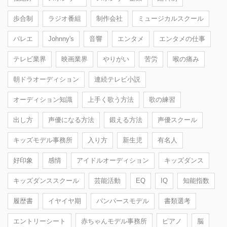
歩合制
ラジオ番組
制作会社
ミュージカルスクール
バレエ
Johnny's
音響
エンタメ
エンタメの仕事
テレビ業界
映画業界
やりがい
苦労
喉の痛み
朝ドラオーディション
連続テレビ小説
オーディション知識
上手く歌う方法
歌の練習
出し方
声優になる方法
鍛える方法
声優スクール
キッズモデル事務所
入り方
新生児
有名人
好印象
感情
アイドルオーディション
キッズダンス
キッズダンススクール
芸能活動
EQ
IQ
知能指数
履歴書
イヤイヤ期
パンパースモデル
書類選考
エントリーシート
赤ちゃんモデル事務所
ピアノ
脳