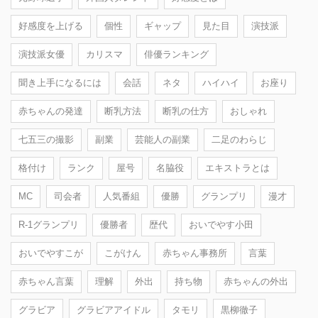
好感度を上げる
個性
ギャップ
見た目
演技派
演技派女優
カリスマ
俳優ランキング
聞き上手になるには
会話
ネタ
ハイハイ
お座り
赤ちゃんの発達
断乳方法
断乳の仕方
おしゃれ
七五三の撮影
副業
芸能人の副業
二足のわらじ
格付け
ランク
屋号
名脇役
エキストラとは
MC
司会者
人気番組
優勝
グランプリ
漫才
R-1グランプリ
優勝者
歴代
おいでやす小田
おいでやすこが
こがけん
赤ちゃん事務所
言葉
赤ちゃん言葉
理解
外出
持ち物
赤ちゃんの外出
グラビア
グラビアアイドル
タモリ
黒柳徹子