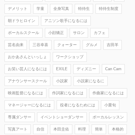
デメリット
学童
全身写真
特待生
特待生制度
朝ドラヒロイン
アニソン歌手になるには
ボーカルスクール
小顔矯正
サロン
カフェ
芸名由来
三谷幸喜
クォーター
グルメ
吉田羊
おかあさんといっしょ
ワークショップ
お笑い芸人になるには
EXILE
ディズニー
Can Cam
アナウンサースクール
小説家
小説家になるに
映画監督になるには
作詞家になるには
作曲家になるには
マネージャーになるには
役者になるためには
小栗旬
専属ダンサー
イベントショーダンサー
ボーカルレッスン
写真アート
自信
本田圭佑
料理
簡単
本格的