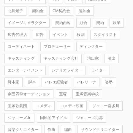
北川景子
契約金
CM契約金
違約金
イメージキャラクター
契約内容
競合
契約
競業
広告代理店
広告
イベント
役割
スタイリスト
コーディネート
プロデューサー
ディレクター
キャスティング
キャスティング会社
演出家
演出
エンターテイメント
シナリオライター
ライター
脚本家
脚本
バレエ経験者
バレリーナ
姿勢
劇団四季オーディション
宝塚
宝塚音楽学校
宝塚歌劇団
コメディ
コメディ映画
ジャニー喜多川
ジャニーズJr.
国民的アイドル
ジャニーズ応募
音楽クリエイター
作曲
編曲
サウンドクリエイター