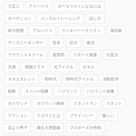
七五三
アドバイス
ボーカリストになるには
オーデション
メンタルトレーニング
話し方
給与形態
アルバイト
ラジオパーソナリティ
落語家
ディズニーダンサー
芸名
読モ
復活
アナウンススクール
逆質問
リモート面接
注意点
兄弟
韓国ドラマ
元アイドル
オネエ
オネエタレント
80年代
80年代アイドル
演歌歌手
戦隊
スーパー戦隊
ハリウッド
ハリウッド俳優
ボリウッド
ボリウッド映画
スタントマン
スタント
アクション
スカウトとは
プライバシー
厳しい
花より男子
踊る大捜査線
プロポーズ大作戦