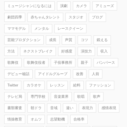
ミュージシャンになるには
演劇
カメラ
アミューズ
劇団四季
赤ちゃんタレント
スタジオ
ブログ
ママモデル
メンタル
レースクイーン
芸能プロダクション
成長
声質
コツ
鍛える
方法
ネクストブレイク
好感度
演技力
収入
歌舞伎
歌舞伎役者
子役事務所
親子
パンパース
デビュー秘話
アイドルグループ
改善
人前
Twitter
カラオケ
レッスン
給料
ファッション
テレビ局
専門学校
音楽業界
歌唱
歌声
書類審査
朝ドラ
音域
違い
表現力
感情表現
情操教育
オムツ
志望動機
合格率