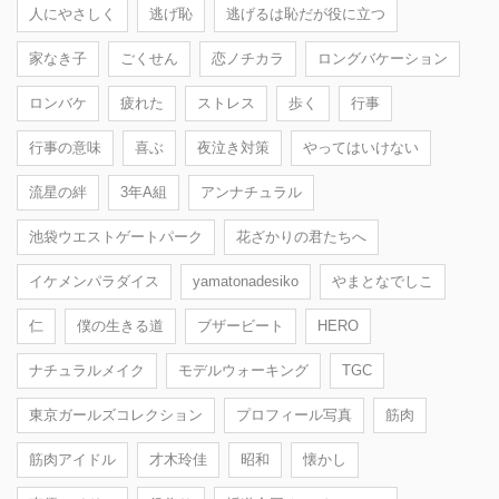
人にやさしく
逃げ恥
逃げるは恥だが役に立つ
家なき子
ごくせん
恋ノチカラ
ロングバケーション
ロンバケ
疲れた
ストレス
歩く
行事
行事の意味
喜ぶ
夜泣き対策
やってはいけない
流星の絆
3年A組
アンナチュラル
池袋ウエストゲートパーク
花ざかりの君たちへ
イケメンパラダイス
yamatonadesiko
やまとなでしこ
仁
僕の生きる道
ブザービート
HERO
ナチュラルメイク
モデルウォーキング
TGC
東京ガールズコレクション
プロフィール写真
筋肉
筋肉アイドル
才木玲佳
昭和
懐かし