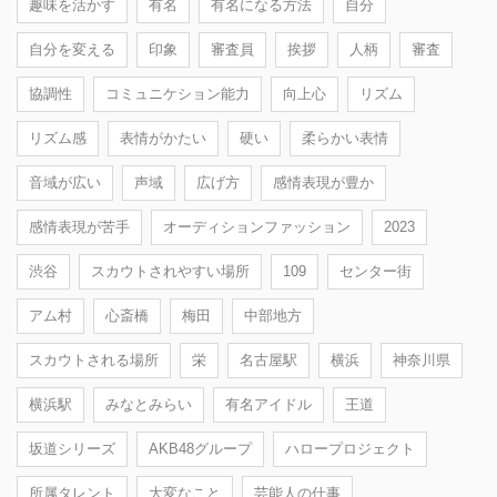
趣味を活かす
有名
有名になる方法
自分
自分を変える
印象
審査員
挨拶
人柄
審査
協調性
コミュニケション能力
向上心
リズム
リズム感
表情がかたい
硬い
柔らかい表情
音域が広い
声域
広げ方
感情表現が豊か
感情表現が苦手
オーディションファッション
2023
渋谷
スカウトされやすい場所
109
センター街
アム村
心斎橋
梅田
中部地方
スカウトされる場所
栄
名古屋駅
横浜
神奈川県
横浜駅
みなとみらい
有名アイドル
王道
坂道シリーズ
AKB48グループ
ハロープロジェクト
所属タレント
大変なこと
芸能人の仕事