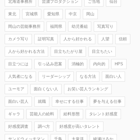
北海道事務所
芸濃プロダクション
ご当地
仙台
東北
宮城県
愛知県
中京
岡山
岡山の芸能事務所
福岡県
幼児番組
写真写り
カメラ写り
証明写真
人から好かれる
人望
信頼
人から好かれる方法
目立ちたがり屋
目立ちたい
目立つには
引っ込み思案
消極的
内向的
HPS
人気者になる
リーダーシップ
なる方法
面白い人
ユーモア
面白くない人
お笑い芸人ランキング
面白い芸人
就職
幸せにする仕事
夢を与える仕事
ギャラ
芸能人の給料
給料形態
タレント好感度
好感度調査
調べ方
好感度が高いタレント
サンドウィッチマン
千鳥
大泉洋
綾瀬はるか