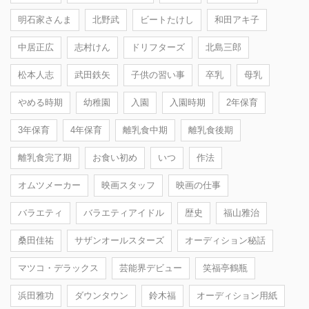
明石家さんま
北野武
ビートたけし
和田アキ子
中居正広
志村けん
ドリフターズ
北島三郎
松本人志
武田鉄矢
子供の習い事
卒乳
母乳
やめる時期
幼稚園
入園
入園時期
2年保育
3年保育
4年保育
離乳食中期
離乳食後期
離乳食完了期
お食い初め
いつ
作法
オムツメーカー
映画スタッフ
映画の仕事
バラエティ
バラエティアイドル
歴史
福山雅治
桑田佳祐
サザンオールスターズ
オーディション秘話
マツコ・デラックス
芸能界デビュー
笑福亭鶴瓶
浜田雅功
ダウンタウン
鈴木福
オーディション用紙