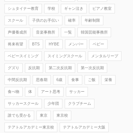
シュタイナー教育
学校
ギャン泣き
ピアノ教室
スクール
子供のお手伝い
確率
年齢制限
声優養成所
音楽事務所
一覧
韓国芸能事務所
将来有望
BTS
HYBE
メンバー
ベビー
ベビースイミング
スイミングスクール
メンタルリープ
グズり
反抗期
第二次反抗期
第一次反抗期
中間反抗期
思春期
6歳
食事
ご飯
栄養
食べ物
体
アート思考
サッカー
サッカースクール
少年団
クラブチーム
誰でも受かる
東京
東京校
テアトルアカデミー東京校
テアトルアカデミー大阪