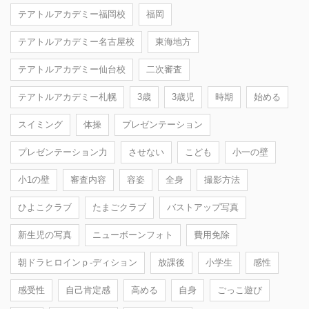
テアトルアカデミー福岡校
福岡
テアトルアカデミー名古屋校
東海地方
テアトルアカデミー仙台校
二次審査
テアトルアカデミー札幌
3歳
3歳児
時期
始める
スイミング
体操
プレゼンテーション
プレゼンテーション力
させない
こども
小一の壁
小1の壁
審査内容
容姿
全身
撮影方法
ひよこクラブ
たまごクラブ
バストアップ写真
新生児の写真
ニューボーンフォト
費用免除
朝ドラヒロインｐ-ディション
放課後
小学生
感性
感受性
自己肯定感
高める
自身
ごっこ遊び