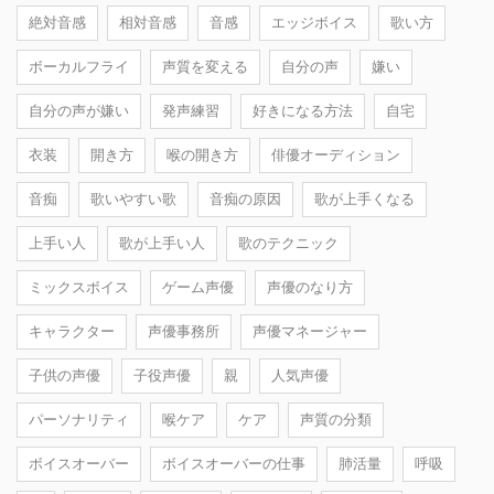
絶対音感
相対音感
音感
エッジボイス
歌い方
ボーカルフライ
声質を変える
自分の声
嫌い
自分の声が嫌い
発声練習
好きになる方法
自宅
衣装
開き方
喉の開き方
俳優オーディション
音痴
歌いやすい歌
音痴の原因
歌が上手くなる
上手い人
歌が上手い人
歌のテクニック
ミックスボイス
ゲーム声優
声優のなり方
キャラクター
声優事務所
声優マネージャー
子供の声優
子役声優
親
人気声優
パーソナリティ
喉ケア
ケア
声質の分類
ボイスオーバー
ボイスオーバーの仕事
肺活量
呼吸