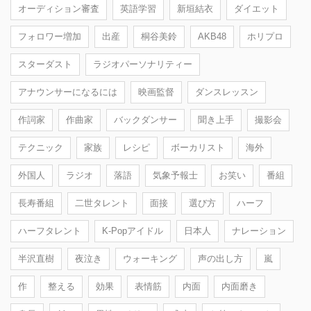
オーディション審査
英語学習
新垣結衣
ダイエット
フォロワー増加
出産
桐谷美鈴
AKB48
ホリプロ
スターダスト
ラジオパーソナリティー
アナウンサーになるには
映画監督
ダンスレッスン
作詞家
作曲家
バックダンサー
聞き上手
撮影会
テクニック
家族
レシピ
ボーカリスト
海外
外国人
ラジオ
落語
気象予報士
お笑い
番組
長寿番組
二世タレント
面接
選び方
ハーフ
ハーフタレント
K-Popアイドル
日本人
ナレーション
半沢直樹
夜泣き
ウォーキング
声の出し方
嵐
作
整える
効果
表情筋
内面
内面磨き