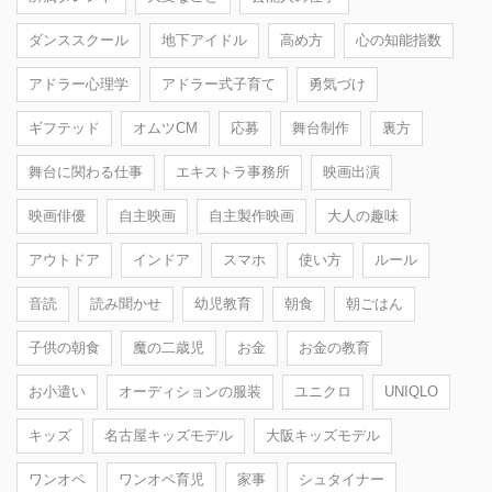
ダンススクール
地下アイドル
高め方
心の知能指数
アドラー心理学
アドラー式子育て
勇気づけ
ギフテッド
オムツCM
応募
舞台制作
裏方
舞台に関わる仕事
エキストラ事務所
映画出演
映画俳優
自主映画
自主製作映画
大人の趣味
アウトドア
インドア
スマホ
使い方
ルール
音読
読み聞かせ
幼児教育
朝食
朝ごはん
子供の朝食
魔の二歳児
お金
お金の教育
お小遣い
オーディションの服装
ユニクロ
UNIQLO
キッズ
名古屋キッズモデル
大阪キッズモデル
ワンオペ
ワンオペ育児
家事
シュタイナー