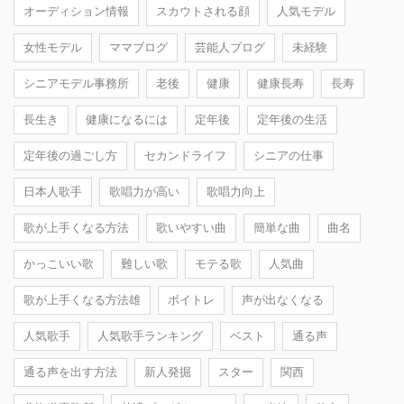
オーディション情報
スカウトされる顔
人気モデル
女性モデル
ママブログ
芸能人ブログ
未経験
シニアモデル事務所
老後
健康
健康長寿
長寿
長生き
健康になるには
定年後
定年後の生活
定年後の過ごし方
セカンドライフ
シニアの仕事
日本人歌手
歌唱力が高い
歌唱力向上
歌が上手くなる方法
歌いやすい曲
簡単な曲
曲名
かっこいい歌
難しい歌
モテる歌
人気曲
歌が上手くなる方法雄
ボイトレ
声が出なくなる
人気歌手
人気歌手ランキング
ベスト
通る声
通る声を出す方法
新人発掘
スター
関西