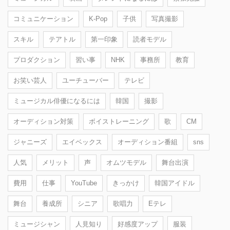
コミュニケーション
K-Pop
子供
写真撮影
スキル
テアトル
第一印象
読者モデル
プロダクション
習い事
NHK
事務所
教育
お笑い芸人
ユーチューバー
テレビ
ミュージカル俳優になるには
韓国
撮影
オーディション対策
ボイストレーニング
歌
CM
ジャニーズ
エイベックス
オーディション番組
sns
人気
メリット
声
オムツモデル
舞台出演
費用
仕事
YouTube
きっかけ
韓国アイドル
舞台
養成所
シニア
歌唱力
Eテレ
ミュージシャン
人見知り
好感度アップ
服装