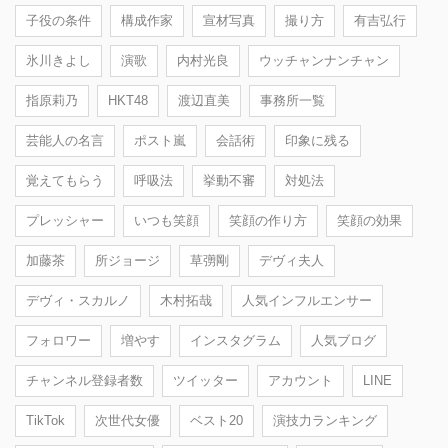
子役の条件
構成作家
宣材写真
撮り方
有吉弘行
氷川きよし
演歌
内村光良
ウッチャンナンチャン
指原莉乃
HKT48
渡辺直美
事務所一覧
芸能人の名言
ポスト嵐
会話術
印象に残る
覚えてもらう
呼吸法
挙動不審
対処法
プレッシャー
いつも笑顔
笑顔の作り方
笑顔の効果
加藤茶
所ジョージ
草彅剛
デヴィ夫人
デヴィ・スカルノ
木村拓哉
人気インフルエンサー
フォロワー
増やす
インスタグラム
人気ブログ
チャンネル登録者数
ツイッター
アカウント
LINE
TikTok
次世代女優
ベスト20
演技力ランキング