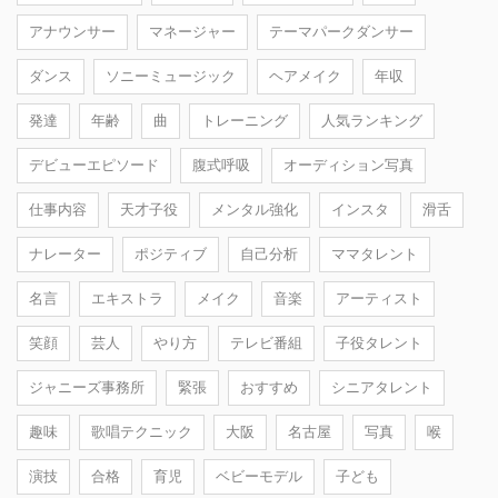
アナウンサー
マネージャー
テーマパークダンサー
ダンス
ソニーミュージック
ヘアメイク
年収
発達
年齢
曲
トレーニング
人気ランキング
デビューエピソード
腹式呼吸
オーディション写真
仕事内容
天才子役
メンタル強化
インスタ
滑舌
ナレーター
ポジティブ
自己分析
ママタレント
名言
エキストラ
メイク
音楽
アーティスト
笑顔
芸人
やり方
テレビ番組
子役タレント
ジャニーズ事務所
緊張
おすすめ
シニアタレント
趣味
歌唱テクニック
大阪
名古屋
写真
喉
演技
合格
育児
ベビーモデル
子ども