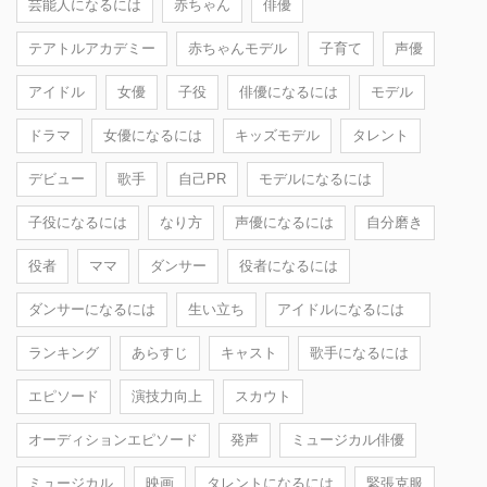
芸能人になるには
赤ちゃん
俳優
テアトルアカデミー
赤ちゃんモデル
子育て
声優
アイドル
女優
子役
俳優になるには
モデル
ドラマ
女優になるには
キッズモデル
タレント
デビュー
歌手
自己PR
モデルになるには
子役になるには
なり方
声優になるには
自分磨き
役者
ママ
ダンサー
役者になるには
ダンサーになるには
生い立ち
アイドルになるには
ランキング
あらすじ
キャスト
歌手になるには
エピソード
演技力向上
スカウト
オーディションエピソード
発声
ミュージカル俳優
ミュージカル
映画
タレントになるには
緊張克服