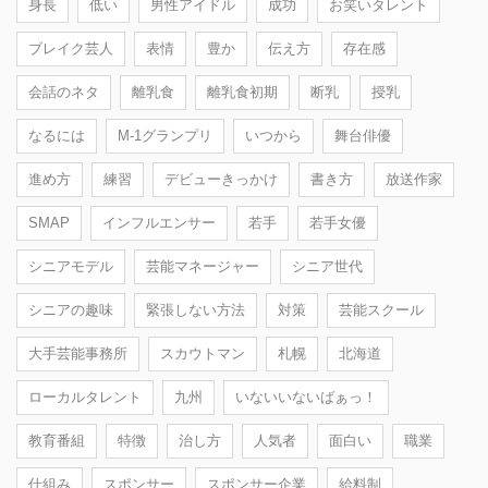
身長
低い
男性アイドル
成功
お笑いタレント
ブレイク芸人
表情
豊か
伝え方
存在感
会話のネタ
離乳食
離乳食初期
断乳
授乳
なるには
M-1グランプリ
いつから
舞台俳優
進め方
練習
デビューきっかけ
書き方
放送作家
SMAP
インフルエンサー
若手
若手女優
シニアモデル
芸能マネージャー
シニア世代
シニアの趣味
緊張しない方法
対策
芸能スクール
大手芸能事務所
スカウトマン
札幌
北海道
ローカルタレント
九州
いないいないばぁっ！
教育番組
特徴
治し方
人気者
面白い
職業
仕組み
スポンサー
スポンサー企業
給料制