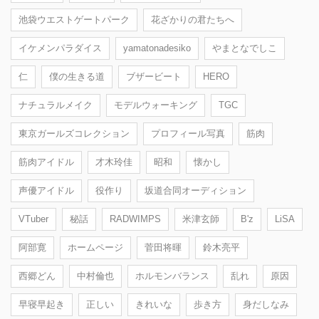
池袋ウエストゲートパーク
花ざかりの君たちへ
イケメンパラダイス
yamatonadesiko
やまとなでしこ
仁
僕の生きる道
ブザービート
HERO
ナチュラルメイク
モデルウォーキング
TGC
東京ガールズコレクション
プロフィール写真
筋肉
筋肉アイドル
才木玲佳
昭和
懐かし
声優アイドル
役作り
坂道合同オーディション
VTuber
秘話
RADWIMPS
米津玄師
B'z
LiSA
阿部寛
ホームページ
菅田将暉
鈴木亮平
西郷どん
中村倫也
ホルモンバランス
乱れ
原因
早寝早起き
正しい
きれいな
歩き方
身だしなみ