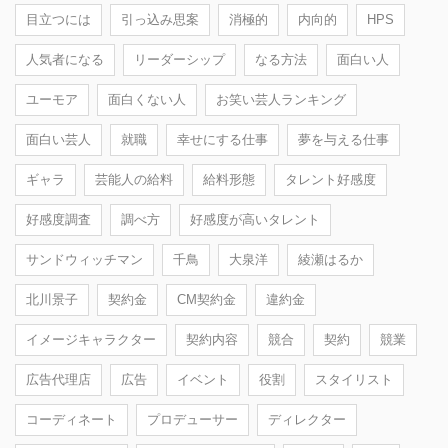
目立つには
引っ込み思案
消極的
内向的
HPS
人気者になる
リーダーシップ
なる方法
面白い人
ユーモア
面白くない人
お笑い芸人ランキング
面白い芸人
就職
幸せにする仕事
夢を与える仕事
ギャラ
芸能人の給料
給料形態
タレント好感度
好感度調査
調べ方
好感度が高いタレント
サンドウィッチマン
千鳥
大泉洋
綾瀬はるか
北川景子
契約金
CM契約金
違約金
イメージキャラクター
契約内容
競合
契約
競業
広告代理店
広告
イベント
役割
スタイリスト
コーディネート
プロデューサー
ディレクター