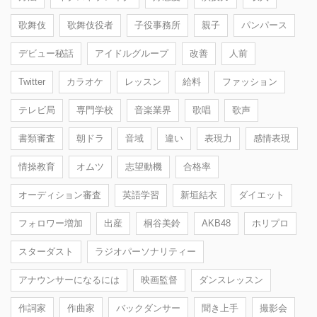
歌舞伎
歌舞伎役者
子役事務所
親子
パンパース
デビュー秘話
アイドルグループ
改善
人前
Twitter
カラオケ
レッスン
給料
ファッション
テレビ局
専門学校
音楽業界
歌唱
歌声
書類審査
朝ドラ
音域
違い
表現力
感情表現
情操教育
オムツ
志望動機
合格率
オーディション審査
英語学習
新垣結衣
ダイエット
フォロワー増加
出産
桐谷美鈴
AKB48
ホリプロ
スターダスト
ラジオパーソナリティー
アナウンサーになるには
映画監督
ダンスレッスン
作詞家
作曲家
バックダンサー
聞き上手
撮影会