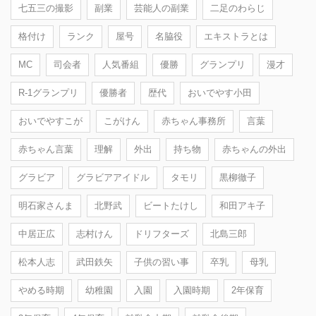
七五三の撮影
副業
芸能人の副業
二足のわらじ
格付け
ランク
屋号
名脇役
エキストラとは
MC
司会者
人気番組
優勝
グランプリ
漫才
R-1グランプリ
優勝者
歴代
おいでやす小田
おいでやすこが
こがけん
赤ちゃん事務所
言葉
赤ちゃん言葉
理解
外出
持ち物
赤ちゃんの外出
グラビア
グラビアアイドル
タモリ
黒柳徹子
明石家さんま
北野武
ビートたけし
和田アキ子
中居正広
志村けん
ドリフターズ
北島三郎
松本人志
武田鉄矢
子供の習い事
卒乳
母乳
やめる時期
幼稚園
入園
入園時期
2年保育