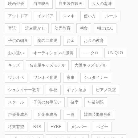
映画俳優
自主映画
自主製作映画
大人の趣味
アウトドア
インドア
スマホ
使い方
ルール
音読
読み聞かせ
幼児教育
朝食
朝ごはん
子供の朝食
魔の二歳児
お金
お金の教育
お小遣い
オーディションの服装
ユニクロ
UNIQLO
キッズ
名古屋キッズモデル
大阪キッズモデル
ワンオペ
ワンオペ育児
家事
シュタイナー
シュタイナー教育
学校
ギャン泣き
ピアノ教室
スクール
子供のお手伝い
確率
年齢制限
声優養成所
音楽事務所
一覧
韓国芸能事務所
将来有望
BTS
HYBE
メンバー
ベビー