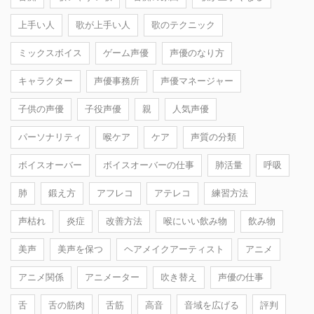
上手い人
歌が上手い人
歌のテクニック
ミックスボイス
ゲーム声優
声優のなり方
キャラクター
声優事務所
声優マネージャー
子供の声優
子役声優
親
人気声優
パーソナリティ
喉ケア
ケア
声質の分類
ボイスオーバー
ボイスオーバーの仕事
肺活量
呼吸
肺
鍛え方
アフレコ
アテレコ
練習方法
声枯れ
炎症
改善方法
喉にいい飲み物
飲み物
美声
美声を保つ
ヘアメイクアーティスト
アニメ
アニメ関係
アニメーター
吹き替え
声優の仕事
舌
舌の筋肉
舌筋
高音
音域を広げる
評判