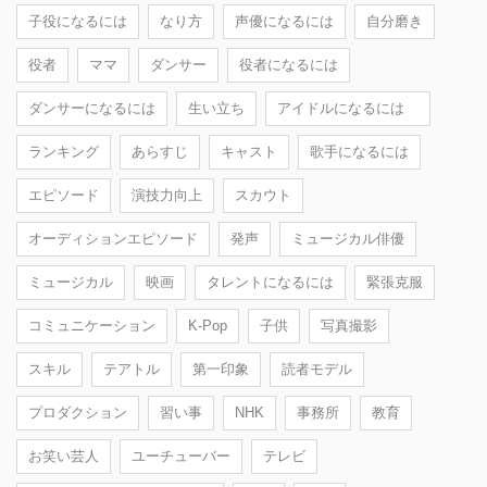
子役になるには
なり方
声優になるには
自分磨き
役者
ママ
ダンサー
役者になるには
ダンサーになるには
生い立ち
アイドルになるには
ランキング
あらすじ
キャスト
歌手になるには
エピソード
演技力向上
スカウト
オーディションエピソード
発声
ミュージカル俳優
ミュージカル
映画
タレントになるには
緊張克服
コミュニケーション
K-Pop
子供
写真撮影
スキル
テアトル
第一印象
読者モデル
プロダクション
習い事
NHK
事務所
教育
お笑い芸人
ユーチューバー
テレビ