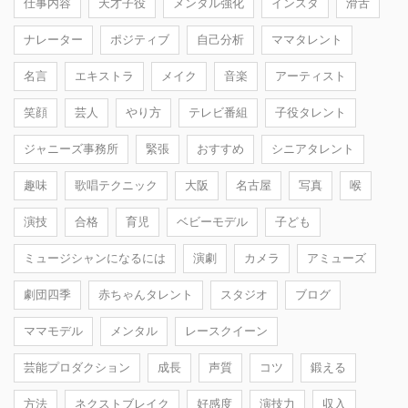
仕事内容
天才子役
メンタル強化
インスタ
滑舌
ナレーター
ポジティブ
自己分析
ママタレント
名言
エキストラ
メイク
音楽
アーティスト
笑顔
芸人
やり方
テレビ番組
子役タレント
ジャニーズ事務所
緊張
おすすめ
シニアタレント
趣味
歌唱テクニック
大阪
名古屋
写真
喉
演技
合格
育児
ベビーモデル
子ども
ミュージシャンになるには
演劇
カメラ
アミューズ
劇団四季
赤ちゃんタレント
スタジオ
ブログ
ママモデル
メンタル
レースクイーン
芸能プロダクション
成長
声質
コツ
鍛える
方法
ネクストブレイク
好感度
演技力
収入