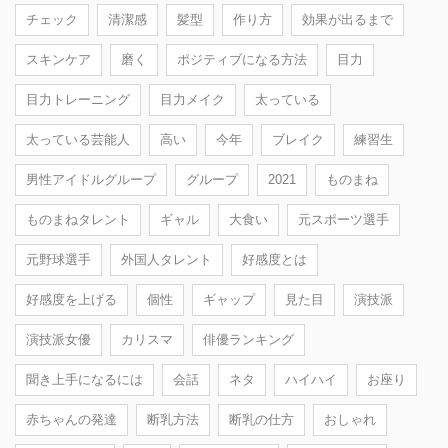
チェック
清潔感
髪型
作り方
効果が出るまで
スキンケア
磨く
ポジティブになる方法
目力
目力トレーニング
目力メイク
太っている
太っている芸能人
高い
今年
ブレイク
練習生
男性アイドルグループ
グループ
2021
ものまね
ものまねタレント
ギャル
大食い
元スポーツ選手
元野球選手
外国人タレント
好感度とは
好感度を上げる
個性
ギャップ
見た目
演技派
演技派女優
カリスマ
俳優ランキング
聞き上手になるには
会話
ネタ
ハイハイ
お座り
赤ちゃんの発達
断乳方法
断乳の仕方
おしゃれ