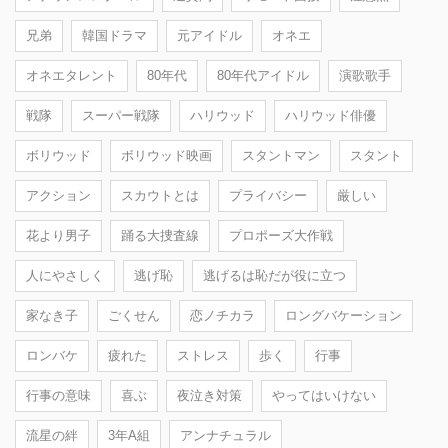
兄弟
韓国ドラマ
元アイドル
オネエ
オネエタレント
80年代
80年代アイドル
演歌歌手
戦隊
スーパー戦隊
ハリウッド
ハリウッド俳優
ボリウッド
ボリウッド映画
スタントマン
スタント
アクション
スカウトとは
プライバシー
厳しい
花より男子
踊る大捜査線
プロポーズ大作戦
人にやさしく
逃げ恥
逃げるは恥だが役に立つ
家なき子
ごくせん
恋ノチカラ
ロングバケーション
ロンバケ
疲れた
ストレス
歩く
行事
行事の意味
喜ぶ
夜泣き対策
やってはいけない
流星の絆
3年A組
アンナチュラル