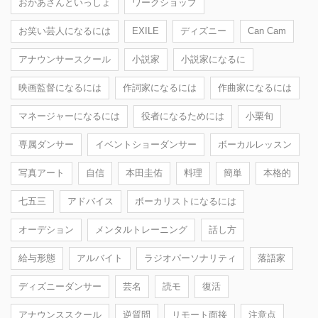
おかあさんといっしょ
ワークショップ
お笑い芸人になるには
EXILE
ディズニー
Can Cam
アナウンサースクール
小説家
小説家になるに
映画監督になるには
作詞家になるには
作曲家になるには
マネージャーになるには
役者になるためには
小栗旬
専属ダンサー
イベントショーダンサー
ボーカルレッスン
写真アート
自信
本田圭佑
料理
簡単
本格的
七五三
アドバイス
ボーカリストになるには
オーデション
メンタルトレーニング
話し方
給与形態
アルバイト
ラジオパーソナリティ
落語家
ディズニーダンサー
芸名
読モ
復活
アナウンススクール
逆質問
リモート面接
注意点