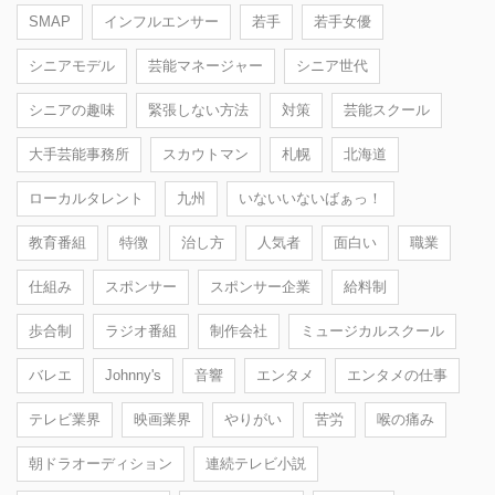
SMAP
インフルエンサー
若手
若手女優
シニアモデル
芸能マネージャー
シニア世代
シニアの趣味
緊張しない方法
対策
芸能スクール
大手芸能事務所
スカウトマン
札幌
北海道
ローカルタレント
九州
いないいないばぁっ！
教育番組
特徴
治し方
人気者
面白い
職業
仕組み
スポンサー
スポンサー企業
給料制
歩合制
ラジオ番組
制作会社
ミュージカルスクール
バレエ
Johnny's
音響
エンタメ
エンタメの仕事
テレビ業界
映画業界
やりがい
苦労
喉の痛み
朝ドラオーディション
連続テレビ小説