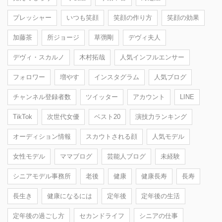
プレッシャー
いつも笑顔
笑顔の作り方
笑顔の効果
加藤茶
所ジョージ
草彅剛
デヴィ夫人
デヴィ・スカルノ
木村拓哉
人気インフルエンサー
フォロワー
増やす
インスタグラム
人気ブログ
チャンネル登録者数
ツイッター
アカウント
LINE
TikTok
次世代女優
ベスト20
演技力ランキング
オーディション情報
スカウトされる顔
人気モデル
女性モデル
ママブログ
芸能人ブログ
未経験
シニアモデル事務所
老後
健康
健康長寿
長寿
長生き
健康になるには
定年後
定年後の生活
定年後の過ごし方
セカンドライフ
シニアの仕事