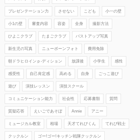
プレゼンテーション力
させない
こども
小一の壁
小1の壁
審査内容
容姿
全身
撮影方法
ひよこクラブ
たまごクラブ
バストアップ写真
新生児の写真
ニューボーンフォト
費用免除
朝ドラヒロインｐ-ディション
放課後
小学生
感性
感受性
自己肯定感
高める
自身
ごっこ遊び
遊び
演技レッスン
演技スクール
コミュニケーション能力
社会性
応募書類
質問
質疑応答
えいごであそぼ
Annie
アニー
ミュージカル教室
相場
天才てれびくん
てれび戦士
クックルン
ゴー!ゴー!キッチン戦隊クックルン