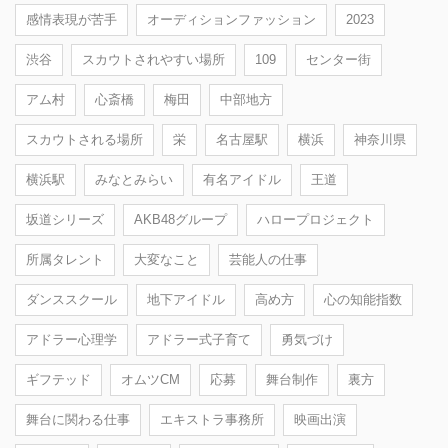
感情表現が苦手
オーディションファッション
2023
渋谷
スカウトされやすい場所
109
センター街
アム村
心斎橋
梅田
中部地方
スカウトされる場所
栄
名古屋駅
横浜
神奈川県
横浜駅
みなとみらい
有名アイドル
王道
坂道シリーズ
AKB48グループ
ハロープロジェクト
所属タレント
大変なこと
芸能人の仕事
ダンススクール
地下アイドル
高め方
心の知能指数
アドラー心理学
アドラー式子育て
勇気づけ
ギフテッド
オムツCM
応募
舞台制作
裏方
舞台に関わる仕事
エキストラ事務所
映画出演