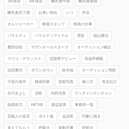
3年保育
4年保育
離乳食中期
離乳食後期
離乳食完了期
お食い初め
いつ
作法
オムツメーカー
映画スタッフ
映画の仕事
バラエティ
バラエティアイドル
歴史
福山雅治
桑田佳祐
サザンオールスターズ
オーディション秘話
マツコ・デラックス
芸能界デビュー
笑福亭鶴瓶
浜田雅功
ダウンタウン
鈴木福
オーディション用紙
子役の条件
構成作家
宣材写真
撮り方
有吉弘行
氷川きよし
演歌
内村光良
ウッチャンナンチャン
指原莉乃
HKT48
渡辺直美
事務所一覧
芸能人の名言
ポスト嵐
会話術
印象に残る
覚えてもらう
呼吸法
挙動不審
対処法