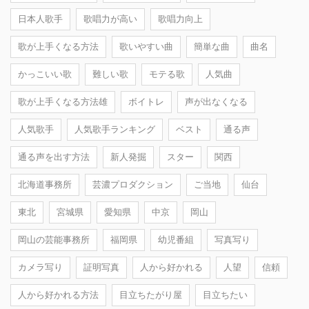
日本人歌手
歌唱力が高い
歌唱力向上
歌が上手くなる方法
歌いやすい曲
簡単な曲
曲名
かっこいい歌
難しい歌
モテる歌
人気曲
歌が上手くなる方法雄
ボイトレ
声が出なくなる
人気歌手
人気歌手ランキング
ベスト
通る声
通る声を出す方法
新人発掘
スター
関西
北海道事務所
芸濃プロダクション
ご当地
仙台
東北
宮城県
愛知県
中京
岡山
岡山の芸能事務所
福岡県
幼児番組
写真写り
カメラ写り
証明写真
人から好かれる
人望
信頼
人から好かれる方法
目立ちたがり屋
目立ちたい