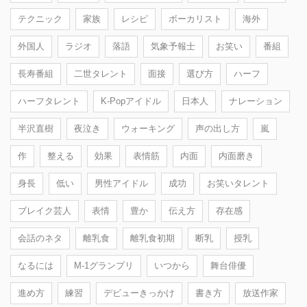
テクニック
家族
レシピ
ボーカリスト
海外
外国人
ラジオ
落語
気象予報士
お笑い
番組
長寿番組
二世タレント
面接
選び方
ハーフ
ハーフタレント
K-Popアイドル
日本人
ナレーション
半沢直樹
夜泣き
ウォーキング
声の出し方
嵐
作
整える
効果
表情筋
内面
内面磨き
身長
低い
男性アイドル
成功
お笑いタレント
ブレイク芸人
表情
豊か
伝え方
存在感
会話のネタ
離乳食
離乳食初期
断乳
授乳
なるには
M-1グランプリ
いつから
舞台俳優
進め方
練習
デビューきっかけ
書き方
放送作家