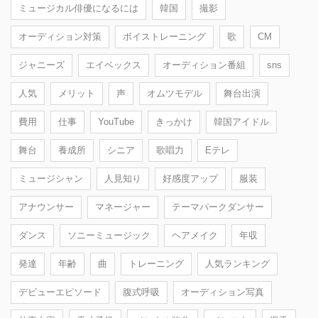
ミュージカル俳優になるには
韓国
撮影
オーディション対策
ボイストレーニング
歌
CM
ジャニーズ
エイベックス
オーディション番組
sns
人気
メリット
声
オムツモデル
舞台出演
費用
仕事
YouTube
きっかけ
韓国アイドル
舞台
養成所
シニア
歌唱力
Eテレ
ミュージシャン
人見知り
好感度アップ
服装
アナウンサー
マネージャー
テーマパークダンサー
ダンス
ソニーミュージック
ヘアメイク
年収
発達
年齢
曲
トレーニング
人気ランキング
デビューエピソード
腹式呼吸
オーディション写真