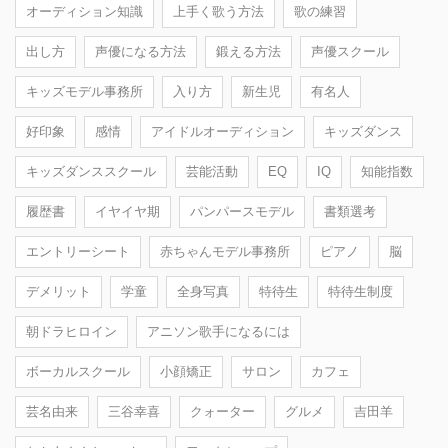
オーディション知識
上手く歌う方法
歌の練習
出し方
声優になる方法
鍛える方法
声優スクール
キッズモデル事務所
入り方
新生児
有名人
好印象
感情
アイドルオーディション
キッズダンス
キッズダンススクール
芸能活動
EQ
IQ
知能指数
履歴書
イヤイヤ期
パンパースモデル
書類選考
エントリーシート
赤ちゃんモデル事務所
ピアノ
脳
デメリット
学童
全身写真
特待生
特待生制度
朝ドラヒロイン
アニソン歌手になるには
ボーカルスクール
小顔矯正
サロン
カフェ
芸名由来
三谷幸喜
クォーター
グルメ
吉田羊