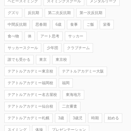
ベビースイミング
スイミングスクール
メンタルリープ
グズり
反抗期
第二次反抗期
第一次反抗期
中間反抗期
思春期
6歳
食事
ご飯
栄養
食べ物
体
アート思考
サッカー
サッカースクール
少年団
クラブチーム
誰でも受かる
東京
東京校
テアトルアカデミー東京校
テアトルアカデミー大阪
テアトルアカデミー福岡校
福岡
テアトルアカデミー名古屋校
東海地方
テアトルアカデミー仙台校
二次審査
テアトルアカデミー札幌
3歳
3歳児
時期
始める
スイミング
体操
プレゼンテーション