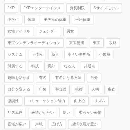
JYP
JYPエンターテインメ
身長制限
Sサイズモデル
中学生
体重
モデルの体重
平均体重
女性アイドル
ジェンダー
男女
東宝シンデレラオーディション
東宝芸能
東宝
攻略
システム
下積み
新人
小さい事務所
小規模
所属する
特技
意外
なる人
共通点
趣味を活かす
有名
有名になる方法
自分
自分を変える
印象
審査員
挨拶
人柄
審査
協調性
コミュニケション能力
向上心
リズム
リズム感
表情がかたい
硬い
柔らかい表情
音域が広い
声域
広げ方
感情表現が豊か