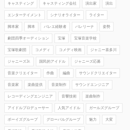
キャスティング
キャスティング会社
演出家
演出
エンターテイメント
シナリオライター
ライター
脚本家
脚本
バレエ経験者
バレリーナ
姿勢
劇団四季オーディション
宝塚
宝塚音楽学校
宝塚歌劇団
コメディ
コメディ映画
ジャニー喜多川
ジャニーズJr.
国民的アイドル
ジャニーズ応募
音楽クリエイター
作曲
編曲
サウンドクリエイター
音楽家
楽曲提供
音楽制作
サウンドエンジニア
レコーディングエンジニア
音響技術
楽曲制作
アイドルプロデューサー
人気アイドル
ガールズグループ
ボーイズグループ
グローバルグループ
魅力
大変