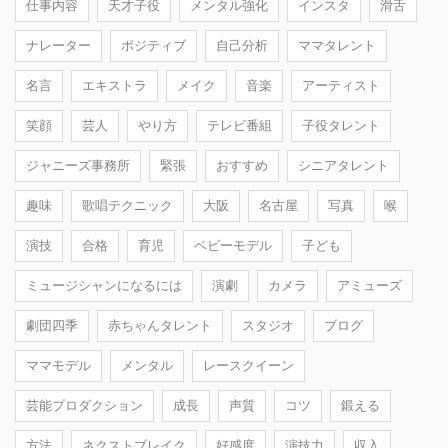
仕事内容
天才子役
メンタル強化
インスタ
滑舌
ナレーター
ポジティブ
自己分析
ママタレント
名言
エキストラ
メイク
音楽
アーティスト
笑顔
芸人
やり方
テレビ番組
子役タレント
ジャニーズ事務所
緊張
おすすめ
シニアタレント
趣味
歌唱テクニック
大阪
名古屋
写真
喉
演技
合格
育児
ベビーモデル
子ども
ミュージシャンになるには
演劇
カメラ
アミューズ
劇団四季
赤ちゃんタレント
スタジオ
ブログ
ママモデル
メンタル
レースクイーン
芸能プロダクション
成長
声質
コツ
鍛える
方法
ネクストブレイク
好感度
演技力
収入