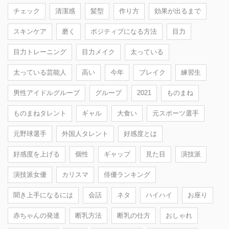
チェック
清潔感
髪型
作り方
効果が出るまで
スキンケア
磨く
ポジティブになる方法
目力
目力トレーニング
目力メイク
太っている
太っている芸能人
高い
今年
ブレイク
練習生
男性アイドルグループ
グループ
2021
ものまね
ものまねタレント
ギャル
大食い
元スポーツ選手
元野球選手
外国人タレント
好感度とは
好感度を上げる
個性
ギャップ
見た目
演技派
演技派女優
カリスマ
俳優ランキング
聞き上手になるには
会話
ネタ
ハイハイ
お座り
赤ちゃんの発達
断乳方法
断乳の仕方
おしゃれ