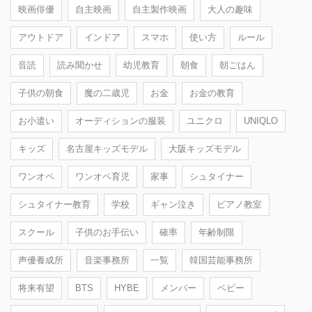
映画俳優
自主映画
自主製作映画
大人の趣味
アウトドア
インドア
スマホ
使い方
ルール
音読
読み聞かせ
幼児教育
朝食
朝ごはん
子供の朝食
魔の二歳児
お金
お金の教育
お小遣い
オーディションの服装
ユニクロ
UNIQLO
キッズ
名古屋キッズモデル
大阪キッズモデル
ワンオペ
ワンオペ育児
家事
シュタイナー
シュタイナー教育
学校
ギャン泣き
ピアノ教室
スクール
子供のお手伝い
確率
年齢制限
声優養成所
音楽事務所
一覧
韓国芸能事務所
将来有望
BTS
HYBE
メンバー
ベビー