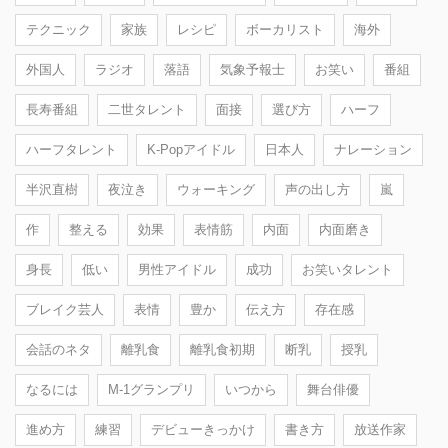
テクニック
家族
レシピ
ボーカリスト
海外
外国人
ラジオ
落語
気象予報士
お笑い
番組
長寿番組
二世タレント
面接
選び方
ハーフ
ハーフタレント
K-Popアイドル
日本人
ナレーション
半沢直樹
夜泣き
ウォーキング
声の出し方
嵐
作
整える
効果
表情筋
内面
内面磨き
身長
低い
男性アイドル
成功
お笑いタレント
ブレイク芸人
表情
豊か
伝え方
存在感
会話のネタ
離乳食
離乳食初期
断乳
授乳
なるには
M-1グランプリ
いつから
舞台俳優
進め方
練習
デビューきっかけ
書き方
放送作家