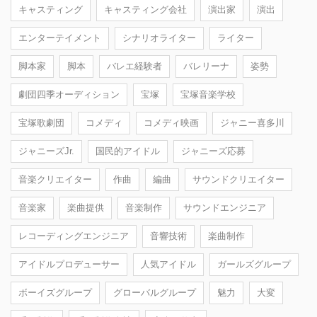
キャスティング
キャスティング会社
演出家
演出
エンターテイメント
シナリオライター
ライター
脚本家
脚本
バレエ経験者
バレリーナ
姿勢
劇団四季オーディション
宝塚
宝塚音楽学校
宝塚歌劇団
コメディ
コメディ映画
ジャニー喜多川
ジャニーズJr.
国民的アイドル
ジャニーズ応募
音楽クリエイター
作曲
編曲
サウンドクリエイター
音楽家
楽曲提供
音楽制作
サウンドエンジニア
レコーディングエンジニア
音響技術
楽曲制作
アイドルプロデューサー
人気アイドル
ガールズグループ
ボーイズグループ
グローバルグループ
魅力
大変