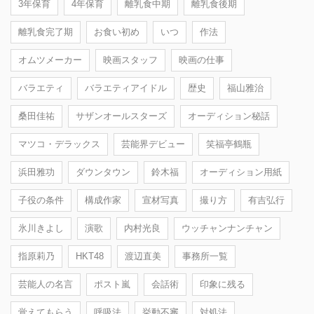
3年保育
4年保育
離乳食中期
離乳食後期
離乳食完了期
お食い初め
いつ
作法
オムツメーカー
映画スタッフ
映画の仕事
バラエティ
バラエティアイドル
歴史
福山雅治
桑田佳祐
サザンオールスターズ
オーディション秘話
マツコ・デラックス
芸能界デビュー
笑福亭鶴瓶
浜田雅功
ダウンタウン
鈴木福
オーディション用紙
子役の条件
構成作家
宣材写真
撮り方
有吉弘行
氷川きよし
演歌
内村光良
ウッチャンナンチャン
指原莉乃
HKT48
渡辺直美
事務所一覧
芸能人の名言
ポスト嵐
会話術
印象に残る
覚えてもらう
呼吸法
挙動不審
対処法