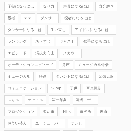
子役になるには
なり方
声優になるには
自分磨き
役者
ママ
ダンサー
役者になるには
ダンサーになるには
生い立ち
アイドルになるには
ランキング
あらすじ
キャスト
歌手になるには
エピソード
演技力向上
スカウト
オーディションエピソード
発声
ミュージカル俳優
ミュージカル
映画
タレントになるには
緊張克服
コミュニケーション
K-Pop
子供
写真撮影
スキル
テアトル
第一印象
読者モデル
プロダクション
習い事
NHK
事務所
教育
お笑い芸人
ユーチューバー
テレビ