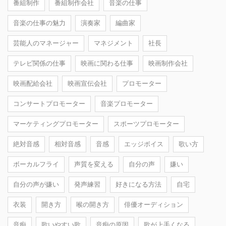
番組制作
番組制作会社
音楽の仕事
音楽の仕事の魅力
演奏家
編曲家
芸能人のマネージャー
マネジメント
社長
テレビ関係の仕事
映画に関わる仕事
映画制作会社
映画配給会社
映画宣伝会社
プロモーター
コンサートプロモーター
音楽プロモーター
マーケティングプロモーター
スポーツプロモーター
絶対音感
相対音感
音感
エッジボイス
歌い方
ボーカルフライ
声質を変える
自分の声
嫌い
自分の声が嫌い
発声練習
好きになる方法
自宅
衣装
開き方
喉の開き方
俳優オーディション
音痴
歌いやすい歌
音痴の原因
歌が上手くなる