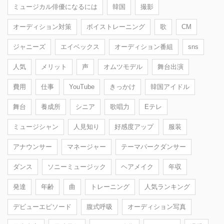
ミュージカル俳優になるには
韓国
撮影
オーディション対策
ボイストレーニング
歌
CM
ジャニーズ
エイベックス
オーディション番組
sns
人気
メリット
声
オムツモデル
舞台出演
費用
仕事
YouTube
きっかけ
韓国アイドル
舞台
養成所
シニア
歌唱力
Eテレ
ミュージシャン
人見知り
好感度アップ
服装
アナウンサー
マネージャー
テーマパークダンサー
ダンス
ソニーミュージック
ヘアメイク
年収
発達
年齢
曲
トレーニング
人気ランキング
デビューエピソード
腹式呼吸
オーディション写真