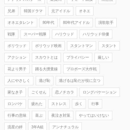
兄弟
韓国ドラマ
元アイドル
オネエ
オネエタレント
80年代
80年代アイドル
演歌歌手
戦隊
スーパー戦隊
ハリウッド
ハリウッド俳優
ボリウッド
ボリウッド映画
スタントマン
スタント
アクション
スカウトとは
プライバシー
厳しい
花より男子
踊る大捜査線
プロポーズ大作戦
人にやさしく
逃げ恥
逃げるは恥だが役に立つ
家なき子
ごくせん
恋ノチカラ
ロングバケーション
ロンバケ
疲れた
ストレス
歩く
行事
行事の意味
喜ぶ
夜泣き対策
やってはいけない
流星の絆
3年A組
アンナチュラル