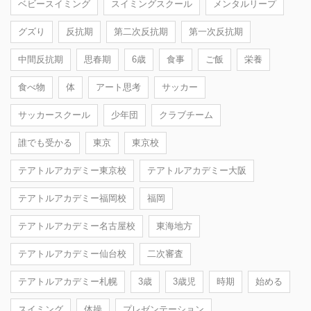
ベビースイミング
スイミングスクール
メンタルリープ
グズり
反抗期
第二次反抗期
第一次反抗期
中間反抗期
思春期
6歳
食事
ご飯
栄養
食べ物
体
アート思考
サッカー
サッカースクール
少年団
クラブチーム
誰でも受かる
東京
東京校
テアトルアカデミー東京校
テアトルアカデミー大阪
テアトルアカデミー福岡校
福岡
テアトルアカデミー名古屋校
東海地方
テアトルアカデミー仙台校
二次審査
テアトルアカデミー札幌
3歳
3歳児
時期
始める
スイミング
体操
プレゼンテーション