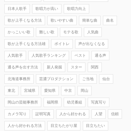
日本人歌手
歌唱力が高い
歌唱力向上
歌が上手くなる方法
歌いやすい曲
簡単な曲
曲名
かっこいい歌
難しい歌
モテる歌
人気曲
歌が上手くなる方法雄
ボイトレ
声が出なくなる
人気歌手
人気歌手ランキング
ベスト
通る声
通る声を出す方法
新人発掘
スター
関西
北海道事務所
芸濃プロダクション
ご当地
仙台
東北
宮城県
愛知県
中京
岡山
岡山の芸能事務所
福岡県
幼児番組
写真写り
カメラ写り
証明写真
人から好かれる
人望
信頼
人から好かれる方法
目立ちたがり屋
目立ちたい