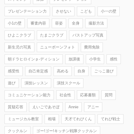
プレゼンテーション力
させない
こども
小一の壁
小1の壁
審査内容
容姿
全身
撮影方法
ひよこクラブ
たまごクラブ
バストアップ写真
新生児の写真
ニューボーンフォト
費用免除
朝ドラヒロインｐ-ディション
放課後
小学生
感性
感受性
自己肯定感
高める
自身
ごっこ遊び
遊び
演技レッスン
演技スクール
コミュニケーション能力
社会性
応募書類
質問
質疑応答
えいごであそぼ
Annie
アニー
ミュージカル教室
相場
天才てれびくん
てれび戦士
クックルン
ゴー!ゴー!キッチン戦隊クックルン