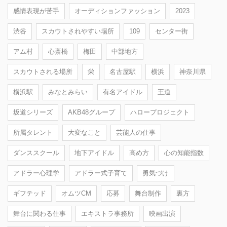
感情表現が苦手
オーディションファッション
2023
渋谷
スカウトされやすい場所
109
センター街
アム村
心斎橋
梅田
中部地方
スカウトされる場所
栄
名古屋駅
横浜
神奈川県
横浜駅
みなとみらい
有名アイドル
王道
坂道シリーズ
AKB48グループ
ハロープロジェクト
所属タレント
大変なこと
芸能人の仕事
ダンススクール
地下アイドル
高め方
心の知能指数
アドラー心理学
アドラー式子育て
勇気づけ
ギフテッド
オムツCM
応募
舞台制作
裏方
舞台に関わる仕事
エキストラ事務所
映画出演