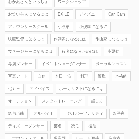
おかあさんといっしょ
ワークショップ
お笑い芸人になるには
EXILE
ディズニー
Can Cam
アナウンサースクール
小説家
小説家になるに
映画監督になるには
作詞家になるには
作曲家になるには
マネージャーになるには
役者になるためには
小栗旬
専属ダンサー
イベントショーダンサー
ボーカルレッスン
写真アート
自信
本田圭佑
料理
簡単
本格的
七五三
アドバイス
ボーカリストになるには
オーデション
メンタルトレーニング
話し方
給与形態
アルバイト
ラジオパーソナリティ
落語家
ディズニーダンサー
芸名
読モ
復活
アナウンススクール
逆質問
リモート面接
注意点