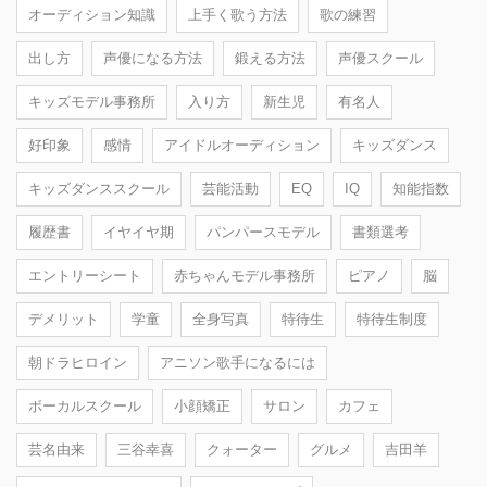
オーディション知識
上手く歌う方法
歌の練習
出し方
声優になる方法
鍛える方法
声優スクール
キッズモデル事務所
入り方
新生児
有名人
好印象
感情
アイドルオーディション
キッズダンス
キッズダンススクール
芸能活動
EQ
IQ
知能指数
履歴書
イヤイヤ期
パンパースモデル
書類選考
エントリーシート
赤ちゃんモデル事務所
ピアノ
脳
デメリット
学童
全身写真
特待生
特待生制度
朝ドラヒロイン
アニソン歌手になるには
ボーカルスクール
小顔矯正
サロン
カフェ
芸名由来
三谷幸喜
クォーター
グルメ
吉田羊