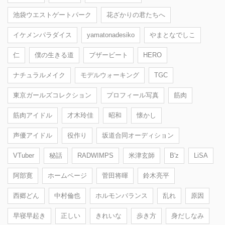
池袋ウエストゲートパーク
花ざかりの君たちへ
イケメンパラダイス
yamatonadesiko
やまとなでしこ
仁
僕の生きる道
ブザービート
HERO
ナチュラルメイク
モデルウォーキング
TGC
東京ガールズコレクション
プロフィール写真
筋肉
筋肉アイドル
才木玲佳
昭和
懐かし
声優アイドル
役作り
坂道合同オーディション
VTuber
秘話
RADWIMPS
米津玄師
B'z
LiSA
阿部寛
ホームページ
菅田将暉
鈴木亮平
西郷どん
中村倫也
ホルモンバランス
乱れ
原因
早寝早起き
正しい
きれいな
歩き方
身だしなみ