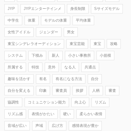
JYP
JYPエンターテインメ
身長制限
Sサイズモデル
中学生
体重
モデルの体重
平均体重
女性アイドル
ジェンダー
男女
東宝シンデレラオーディション
東宝芸能
東宝
攻略
システム
下積み
新人
小さい事務所
小規模
所属する
特技
意外
なる人
共通点
趣味を活かす
有名
有名になる方法
自分
自分を変える
印象
審査員
挨拶
人柄
審査
協調性
コミュニケション能力
向上心
リズム
リズム感
表情がかたい
硬い
柔らかい表情
音域が広い
声域
広げ方
感情表現が豊か