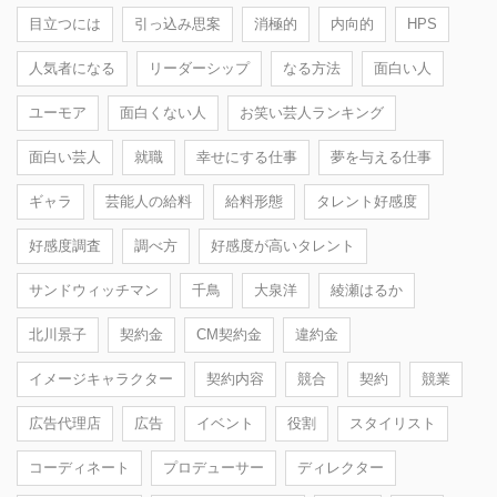
目立つには
引っ込み思案
消極的
内向的
HPS
人気者になる
リーダーシップ
なる方法
面白い人
ユーモア
面白くない人
お笑い芸人ランキング
面白い芸人
就職
幸せにする仕事
夢を与える仕事
ギャラ
芸能人の給料
給料形態
タレント好感度
好感度調査
調べ方
好感度が高いタレント
サンドウィッチマン
千鳥
大泉洋
綾瀬はるか
北川景子
契約金
CM契約金
違約金
イメージキャラクター
契約内容
競合
契約
競業
広告代理店
広告
イベント
役割
スタイリスト
コーディネート
プロデューサー
ディレクター