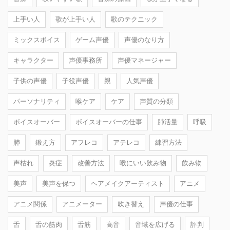
上手い人
歌が上手い人
歌のテクニック
ミックスボイス
ゲーム声優
声優のなり方
キャラクター
声優事務所
声優マネージャー
子供の声優
子役声優
親
人気声優
パーソナリティ
喉ケア
ケア
声質の分類
ボイスオーバー
ボイスオーバーの仕事
肺活量
呼吸
肺
鍛え方
アフレコ
アテレコ
練習方法
声枯れ
炎症
改善方法
喉にいい飲み物
飲み物
美声
美声を保つ
ヘアメイクアーティスト
アニメ
アニメ関係
アニメーター
吹き替え
声優の仕事
舌
舌の筋肉
舌筋
高音
音域を広げる
評判