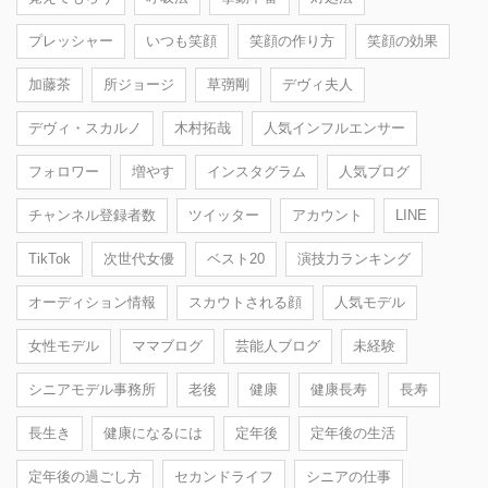
プレッシャー
いつも笑顔
笑顔の作り方
笑顔の効果
加藤茶
所ジョージ
草彅剛
デヴィ夫人
デヴィ・スカルノ
木村拓哉
人気インフルエンサー
フォロワー
増やす
インスタグラム
人気ブログ
チャンネル登録者数
ツイッター
アカウント
LINE
TikTok
次世代女優
ベスト20
演技力ランキング
オーディション情報
スカウトされる顔
人気モデル
女性モデル
ママブログ
芸能人ブログ
未経験
シニアモデル事務所
老後
健康
健康長寿
長寿
長生き
健康になるには
定年後
定年後の生活
定年後の過ごし方
セカンドライフ
シニアの仕事