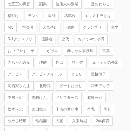
七五三の撮影
副業
芸能人の副業
二足のわらじ
格付け
ランク
屋号
名脇役
エキストラとは
MC
司会者
人気番組
優勝
グランプリ
漫才
R-1グランプリ
優勝者
歴代
おいでやす小田
おいでやすこが
こがけん
赤ちゃん事務所
言葉
赤ちゃん言葉
理解
外出
持ち物
赤ちゃんの外出
グラビア
グラビアアイドル
タモリ
黒柳徹子
明石家さんま
北野武
ビートたけし
和田アキ子
中居正広
志村けん
ドリフターズ
北島三郎
松本人志
武田鉄矢
子供の習い事
卒乳
母乳
やめる時期
幼稚園
入園
入園時期
2年保育