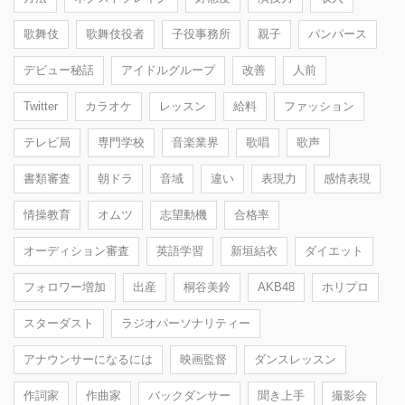
歌舞伎
歌舞伎役者
子役事務所
親子
パンパース
デビュー秘話
アイドルグループ
改善
人前
Twitter
カラオケ
レッスン
給料
ファッション
テレビ局
専門学校
音楽業界
歌唱
歌声
書類審査
朝ドラ
音域
違い
表現力
感情表現
情操教育
オムツ
志望動機
合格率
オーディション審査
英語学習
新垣結衣
ダイエット
フォロワー増加
出産
桐谷美鈴
AKB48
ホリプロ
スターダスト
ラジオパーソナリティー
アナウンサーになるには
映画監督
ダンスレッスン
作詞家
作曲家
バックダンサー
聞き上手
撮影会