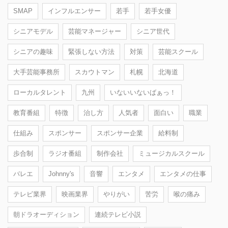
SMAP
インフルエンサー
若手
若手女優
シニアモデル
芸能マネージャー
シニア世代
シニアの趣味
緊張しない方法
対策
芸能スクール
大手芸能事務所
スカウトマン
札幌
北海道
ローカルタレント
九州
いないいないばぁっ！
教育番組
特徴
治し方
人気者
面白い
職業
仕組み
スポンサー
スポンサー企業
給料制
歩合制
ラジオ番組
制作会社
ミュージカルスクール
バレエ
Johnny's
音響
エンタメ
エンタメの仕事
テレビ業界
映画業界
やりがい
苦労
喉の痛み
朝ドラオーディション
連続テレビ小説