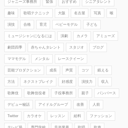
ジャニーズ事務所
緊張
おすすめ
シニアタレント
趣味
歌唱テクニック
大阪
名古屋
写真
喉
演技
合格
育児
ベビーモデル
子ども
ミュージシャンになるには
演劇
カメラ
アミューズ
劇団四季
赤ちゃんタレント
スタジオ
ブログ
ママモデル
メンタル
レースクイーン
芸能プロダクション
成長
声質
コツ
鍛える
方法
ネクストブレイク
好感度
演技力
収入
歌舞伎
歌舞伎役者
子役事務所
親子
パンパース
デビュー秘話
アイドルグループ
改善
人前
Twitter
カラオケ
レッスン
給料
ファッション
テレビ局
専門学校
音楽業界
歌唱
歌声