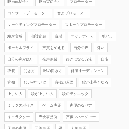
映画配給会社
映画宣伝会社
プロモーター
コンサートプロモーター
音楽プロモーター
マーケティングプロモーター
スポーツプロモーター
絶対音感
相対音感
音感
エッジボイス
歌い方
ボーカルフライ
声質を変える
自分の声
嫌い
自分の声が嫌い
発声練習
好きになる方法
自宅
衣装
開き方
喉の開き方
俳優オーディション
音痴
歌いやすい歌
音痴の原因
歌が上手くなる
上手い人
歌が上手い人
歌のテクニック
ミックスボイス
ゲーム声優
声優のなり方
キャラクター
声優事務所
声優マネージャー
子供の声優
子役声優
親
人気声優