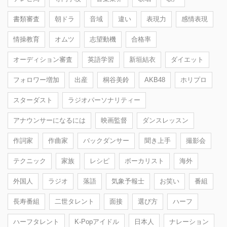
書類審査
朝ドラ
音域
違い
表現力
感情表現
情操教育
オムツ
志望動機
合格率
オーディション審査
英語学習
新垣結衣
ダイエット
フォロワー増加
出産
桐谷美鈴
AKB48
ホリプロ
スターダスト
ラジオパーソナリティー
アナウンサーになるには
映画監督
ダンスレッスン
作詞家
作曲家
バックダンサー
聞き上手
撮影会
テクニック
家族
レシピ
ボーカリスト
海外
外国人
ラジオ
落語
気象予報士
お笑い
番組
長寿番組
二世タレント
面接
選び方
ハーフ
ハーフタレント
K-Popアイドル
日本人
ナレーション