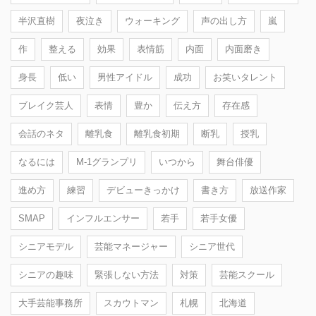
半沢直樹
夜泣き
ウォーキング
声の出し方
嵐
作
整える
効果
表情筋
内面
内面磨き
身長
低い
男性アイドル
成功
お笑いタレント
ブレイク芸人
表情
豊か
伝え方
存在感
会話のネタ
離乳食
離乳食初期
断乳
授乳
なるには
M-1グランプリ
いつから
舞台俳優
進め方
練習
デビューきっかけ
書き方
放送作家
SMAP
インフルエンサー
若手
若手女優
シニアモデル
芸能マネージャー
シニア世代
シニアの趣味
緊張しない方法
対策
芸能スクール
大手芸能事務所
スカウトマン
札幌
北海道