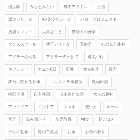
横浜駅
みなとみらい
有名アイドル
王道
坂道シリーズ
AKB48グループ
ハロープロジェクト
所属タレント
大変なこと
芸能人の仕事
ダンススクール
地下アイドル
高め方
心の知能指数
アドラー心理学
アドラー式子育て
勇気づけ
ギフテッド
オムツCM
応募
舞台制作
裏方
舞台に関わる仕事
エキストラ事務所
映画出演
映画俳優
自主映画
自主製作映画
大人の趣味
アウトドア
インドア
スマホ
使い方
ルール
音読
読み聞かせ
幼児教育
朝食
朝ごはん
子供の朝食
魔の二歳児
お金
お金の教育