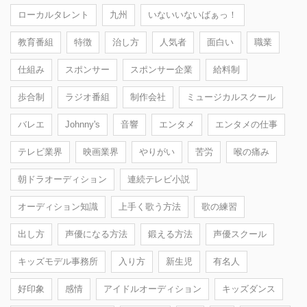
ローカルタレント
九州
いないいないばぁっ！
教育番組
特徴
治し方
人気者
面白い
職業
仕組み
スポンサー
スポンサー企業
給料制
歩合制
ラジオ番組
制作会社
ミュージカルスクール
バレエ
Johnny's
音響
エンタメ
エンタメの仕事
テレビ業界
映画業界
やりがい
苦労
喉の痛み
朝ドラオーディション
連続テレビ小説
オーディション知識
上手く歌う方法
歌の練習
出し方
声優になる方法
鍛える方法
声優スクール
キッズモデル事務所
入り方
新生児
有名人
好印象
感情
アイドルオーディション
キッズダンス