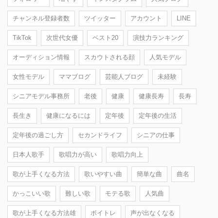
チャンネル登録者数
ツイッター
アカウント
LINE
TikTok
次世代女優
ベスト20
演技力ランキング
オーディション情報
スカウトされる顔
人気モデル
女性モデル
ママブログ
芸能人ブログ
未経験
シニアモデル事務所
老後
健康
健康長寿
長寿
長生き
健康になるには
定年後
定年後の生活
定年後の過ごし方
セカンドライフ
シニアの仕事
日本人歌手
歌唱力が高い
歌唱力向上
歌が上手くなる方法
歌いやすい曲
簡単な曲
曲名
かっこいい歌
難しい歌
モテる歌
人気曲
歌が上手くなる方法雄
ボイトレ
声が出なくなる