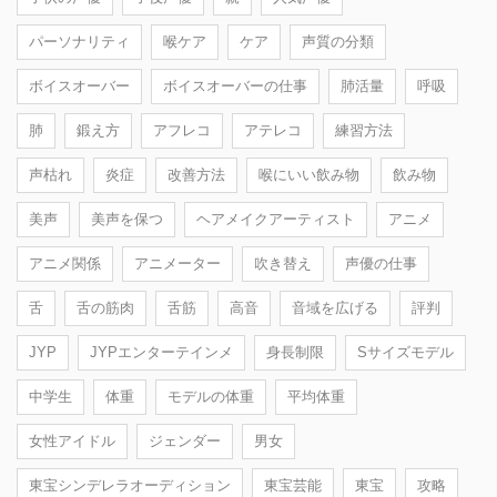
パーソナリティ
喉ケア
ケア
声質の分類
ボイスオーバー
ボイスオーバーの仕事
肺活量
呼吸
肺
鍛え方
アフレコ
アテレコ
練習方法
声枯れ
炎症
改善方法
喉にいい飲み物
飲み物
美声
美声を保つ
ヘアメイクアーティスト
アニメ
アニメ関係
アニメーター
吹き替え
声優の仕事
舌
舌の筋肉
舌筋
高音
音域を広げる
評判
JYP
JYPエンターテインメ
身長制限
Sサイズモデル
中学生
体重
モデルの体重
平均体重
女性アイドル
ジェンダー
男女
東宝シンデレラオーディション
東宝芸能
東宝
攻略