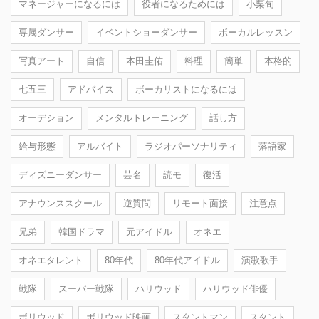
マネージャーになるには
役者になるためには
小栗旬
専属ダンサー
イベントショーダンサー
ボーカルレッスン
写真アート
自信
本田圭佑
料理
簡単
本格的
七五三
アドバイス
ボーカリストになるには
オーデション
メンタルトレーニング
話し方
給与形態
アルバイト
ラジオパーソナリティ
落語家
ディズニーダンサー
芸名
読モ
復活
アナウンススクール
逆質問
リモート面接
注意点
兄弟
韓国ドラマ
元アイドル
オネエ
オネエタレント
80年代
80年代アイドル
演歌歌手
戦隊
スーパー戦隊
ハリウッド
ハリウッド俳優
ボリウッド
ボリウッド映画
スタントマン
スタント