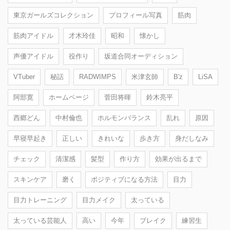
東京ガールズコレクション
プロフィール写真
筋肉
筋肉アイドル
才木玲佳
昭和
懐かし
声優アイドル
役作り
坂道合同オーディション
VTuber
秘話
RADWIMPS
米津玄師
B'z
LiSA
阿部寛
ホームページ
菅田将暉
鈴木亮平
西郷どん
中村倫也
ホルモンバランス
乱れ
原因
早寝早起き
正しい
きれいな
歩き方
身だしなみ
チェック
清潔感
髪型
作り方
効果が出るまで
スキンケア
磨く
ポジティブになる方法
目力
目力トレーニング
目力メイク
太っている
太っている芸能人
高い
今年
ブレイク
練習生