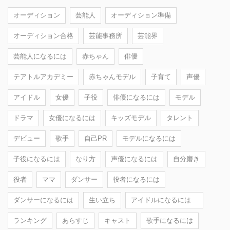
オーディション
芸能人
オーディション準備
オーディション合格
芸能事務所
芸能界
芸能人になるには
赤ちゃん
俳優
テアトルアカデミー
赤ちゃんモデル
子育て
声優
アイドル
女優
子役
俳優になるには
モデル
ドラマ
女優になるには
キッズモデル
タレント
デビュー
歌手
自己PR
モデルになるには
子役になるには
なり方
声優になるには
自分磨き
役者
ママ
ダンサー
役者になるには
ダンサーになるには
生い立ち
アイドルになるには
ランキング
あらすじ
キャスト
歌手になるには