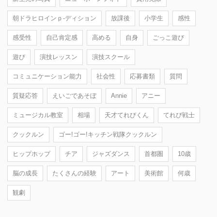
朝ドラヒロインｐ-ディション
放課後
小学生
感性
感受性
自己肯定感
高める
自身
ごっこ遊び
遊び
演技レッスン
演技スクール
コミュニケーション能力
社会性
応募書類
質問
質疑応答
えいごであそぼ
Annie
アニー
ミュージカル教室
相場
天才てれびくん
てれび戦士
クックルン
ゴー!ゴー!キッチン戦隊クックルン
ヒップホップ
チア
ジャズダンス
首都圏
10歳
脳の成長
たくさんの経験
アート
美術館
何歳
観劇