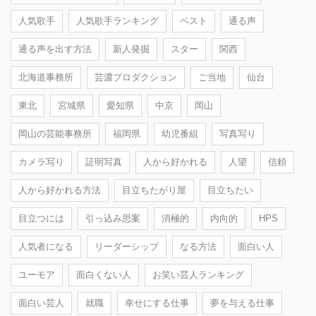
人気歌手
人気歌手ランキング
ベスト
通る声
通る声を出す方法
新人発掘
スター
関西
北海道事務所
芸濃プロダクション
ご当地
仙台
東北
宮城県
愛知県
中京
岡山
岡山の芸能事務所
福岡県
幼児番組
写真写り
カメラ写り
証明写真
人から好かれる
人望
信頼
人から好かれる方法
目立ちたがり屋
目立ちたい
目立つには
引っ込み思案
消極的
内向的
HPS
人気者になる
リーダーシップ
なる方法
面白い人
ユーモア
面白くない人
お笑い芸人ランキング
面白い芸人
就職
幸せにする仕事
夢を与える仕事