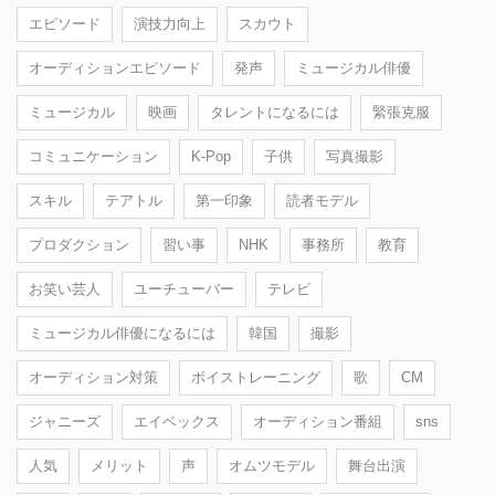
エピソード
演技力向上
スカウト
オーディションエピソード
発声
ミュージカル俳優
ミュージカル
映画
タレントになるには
緊張克服
コミュニケーション
K-Pop
子供
写真撮影
スキル
テアトル
第一印象
読者モデル
プロダクション
習い事
NHK
事務所
教育
お笑い芸人
ユーチューバー
テレビ
ミュージカル俳優になるには
韓国
撮影
オーディション対策
ボイストレーニング
歌
CM
ジャニーズ
エイベックス
オーディション番組
sns
人気
メリット
声
オムツモデル
舞台出演