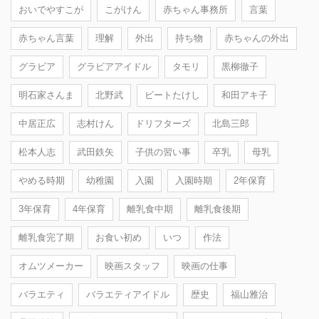
おいでやすこが
こがけん
赤ちゃん事務所
言葉
赤ちゃん言葉
理解
外出
持ち物
赤ちゃんの外出
グラビア
グラビアアイドル
タモリ
黒柳徹子
明石家さんま
北野武
ビートたけし
和田アキ子
中居正広
志村けん
ドリフターズ
北島三郎
松本人志
武田鉄矢
子供の習い事
卒乳
母乳
やめる時期
幼稚園
入園
入園時期
2年保育
3年保育
4年保育
離乳食中期
離乳食後期
離乳食完了期
お食い初め
いつ
作法
オムツメーカー
映画スタッフ
映画の仕事
バラエティ
バラエティアイドル
歴史
福山雅治