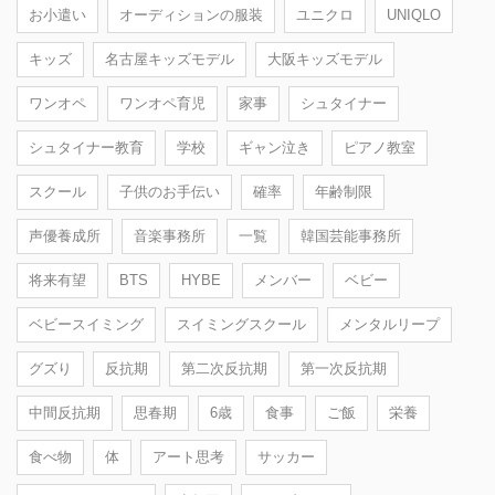
お小遣い
オーディションの服装
ユニクロ
UNIQLO
キッズ
名古屋キッズモデル
大阪キッズモデル
ワンオペ
ワンオペ育児
家事
シュタイナー
シュタイナー教育
学校
ギャン泣き
ピアノ教室
スクール
子供のお手伝い
確率
年齢制限
声優養成所
音楽事務所
一覧
韓国芸能事務所
将来有望
BTS
HYBE
メンバー
ベビー
ベビースイミング
スイミングスクール
メンタルリープ
グズり
反抗期
第二次反抗期
第一次反抗期
中間反抗期
思春期
6歳
食事
ご飯
栄養
食べ物
体
アート思考
サッカー