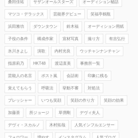
桑田佳祐
サザンオールスターズ
オーディション秘話
マツコ・デラックス
芸能界デビュー
笑福亭鶴瓶
浜田雅功
ダウンタウン
鈴木福
オーディション用紙
子役の条件
構成作家
宣材写真
撮り方
有吉弘行
氷川きよし
演歌
内村光良
ウッチャンナンチャン
指原莉乃
HKT48
渡辺直美
事務所一覧
芸能人の名言
ポスト嵐
会話術
印象に残る
覚えてもらう
呼吸法
挙動不審
対処法
プレッシャー
いつも笑顔
笑顔の作り方
笑顔の効果
加藤茶
所ジョージ
草彅剛
デヴィ夫人
デヴィ・スカルノ
木村拓哉
人気インフルエンサー
フォロワー
増やす
インスタグラム
人気ブログ