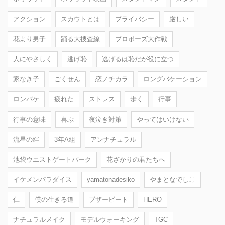
アクション
スカウトとは
プライバシー
厳しい
花より男子
踊る大捜査線
プロポーズ大作戦
人にやさしく
逃げ恥
逃げるは恥だが役に立つ
家なき子
ごくせん
恋ノチカラ
ロングバケーション
ロンバケ
疲れた
ストレス
歩く
行事
行事の意味
喜ぶ
夜泣き対策
やってはいけない
流星の絆
3年A組
アンナチュラル
池袋ウエストゲートパーク
花ざかりの君たちへ
イケメンパラダイス
yamatonadesiko
やまとなでしこ
仁
僕の生きる道
ブザービート
HERO
ナチュラルメイク
モデルウォーキング
TGC