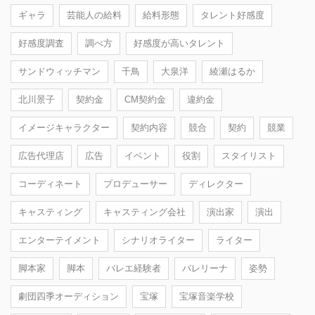
ギャラ
芸能人の給料
給料形態
タレント好感度
好感度調査
調べ方
好感度が高いタレント
サンドウィッチマン
千鳥
大泉洋
綾瀬はるか
北川景子
契約金
CM契約金
違約金
イメージキャラクター
契約内容
競合
契約
競業
広告代理店
広告
イベント
役割
スタイリスト
コーディネート
プロデューサー
ディレクター
キャスティング
キャスティング会社
演出家
演出
エンターテイメント
シナリオライター
ライター
脚本家
脚本
バレエ経験者
バレリーナ
姿勢
劇団四季オーディション
宝塚
宝塚音楽学校