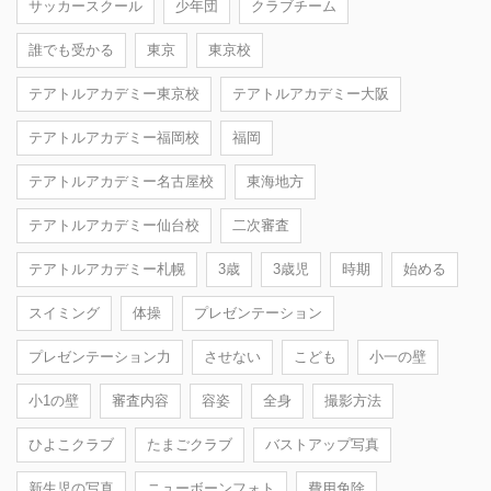
サッカースクール
少年団
クラブチーム
誰でも受かる
東京
東京校
テアトルアカデミー東京校
テアトルアカデミー大阪
テアトルアカデミー福岡校
福岡
テアトルアカデミー名古屋校
東海地方
テアトルアカデミー仙台校
二次審査
テアトルアカデミー札幌
3歳
3歳児
時期
始める
スイミング
体操
プレゼンテーション
プレゼンテーション力
させない
こども
小一の壁
小1の壁
審査内容
容姿
全身
撮影方法
ひよこクラブ
たまごクラブ
バストアップ写真
新生児の写真
ニューボーンフォト
費用免除