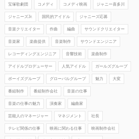
宝塚歌劇団
コメディ
コメディ映画
ジャニー喜多川
ジャニーズJr.
国民的アイドル
ジャニーズ応募
音楽クリエイター
作曲
編曲
サウンドクリエイター
音楽家
楽曲提供
音楽制作
サウンドエンジニア
レコーディングエンジニア
音響技術
楽曲制作
アイドルプロデューサー
人気アイドル
ガールズグループ
ボーイズグループ
グローバルグループ
魅力
大変
番組制作
番組制作会社
音楽の仕事
音楽の仕事の魅力
演奏家
編曲家
芸能人のマネージャー
マネジメント
社長
テレビ関係の仕事
映画に関わる仕事
映画制作会社