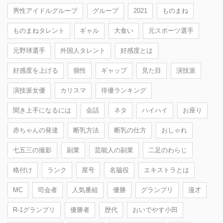
男性アイドルグループ
グループ
2021
ものまね
ものまねタレント
ギャル
大食い
元スポーツ選手
元野球選手
外国人タレント
好感度とは
好感度を上げる
個性
ギャップ
見た目
演技派
演技派女優
カリスマ
俳優ランキング
聞き上手になるには
会話
ネタ
ハイハイ
お座り
赤ちゃんの発達
断乳方法
断乳の仕方
おしゃれ
七五三の撮影
副業
芸能人の副業
二足のわらじ
格付け
ランク
屋号
名脇役
エキストラとは
MC
司会者
人気番組
優勝
グランプリ
漫才
R-1グランプリ
優勝者
歴代
おいでやす小田