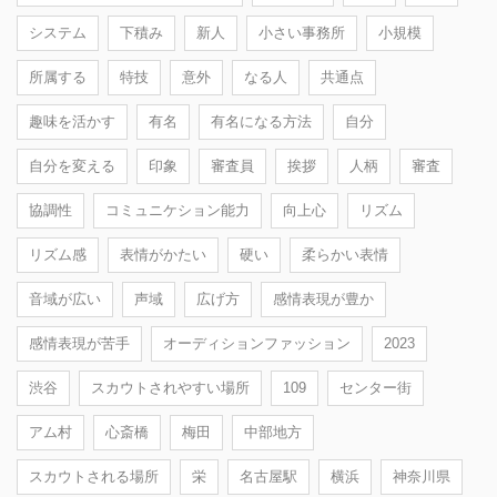
システム
下積み
新人
小さい事務所
小規模
所属する
特技
意外
なる人
共通点
趣味を活かす
有名
有名になる方法
自分
自分を変える
印象
審査員
挨拶
人柄
審査
協調性
コミュニケション能力
向上心
リズム
リズム感
表情がかたい
硬い
柔らかい表情
音域が広い
声域
広げ方
感情表現が豊か
感情表現が苦手
オーディションファッション
2023
渋谷
スカウトされやすい場所
109
センター街
アム村
心斎橋
梅田
中部地方
スカウトされる場所
栄
名古屋駅
横浜
神奈川県