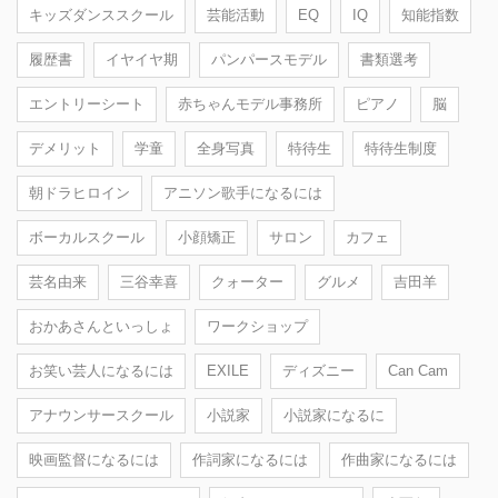
キッズダンススクール
芸能活動
EQ
IQ
知能指数
履歴書
イヤイヤ期
パンパースモデル
書類選考
エントリーシート
赤ちゃんモデル事務所
ピアノ
脳
デメリット
学童
全身写真
特待生
特待生制度
朝ドラヒロイン
アニソン歌手になるには
ボーカルスクール
小顔矯正
サロン
カフェ
芸名由来
三谷幸喜
クォーター
グルメ
吉田羊
おかあさんといっしょ
ワークショップ
お笑い芸人になるには
EXILE
ディズニー
Can Cam
アナウンサースクール
小説家
小説家になるに
映画監督になるには
作詞家になるには
作曲家になるには