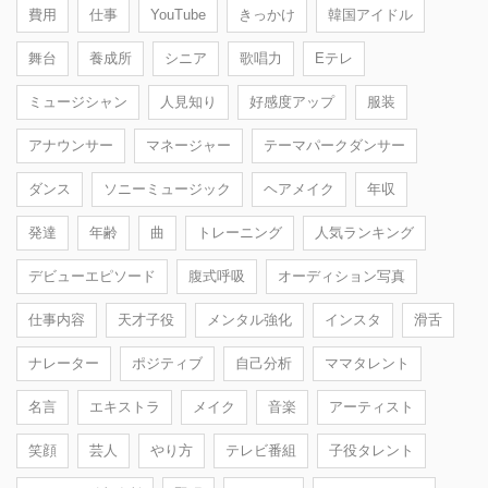
費用
仕事
YouTube
きっかけ
韓国アイドル
舞台
養成所
シニア
歌唱力
Eテレ
ミュージシャン
人見知り
好感度アップ
服装
アナウンサー
マネージャー
テーマパークダンサー
ダンス
ソニーミュージック
ヘアメイク
年収
発達
年齢
曲
トレーニング
人気ランキング
デビューエピソード
腹式呼吸
オーディション写真
仕事内容
天才子役
メンタル強化
インスタ
滑舌
ナレーター
ポジティブ
自己分析
ママタレント
名言
エキストラ
メイク
音楽
アーティスト
笑顔
芸人
やり方
テレビ番組
子役タレント