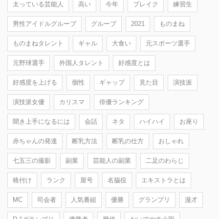
太っている芸能人
高い
今年
ブレイク
練習生
男性アイドルグループ
グループ
2021
ものまね
ものまねタレント
ギャル
大食い
元スポーツ選手
元野球選手
外国人タレント
好感度とは
好感度を上げる
個性
ギャップ
見た目
演技派
演技派女優
カリスマ
俳優ランキング
聞き上手になるには
会話
ネタ
ハイハイ
お座り
赤ちゃんの発達
断乳方法
断乳の仕方
おしゃれ
七五三の撮影
副業
芸能人の副業
二足のわらじ
格付け
ランク
屋号
名脇役
エキストラとは
MC
司会者
人気番組
優勝
グランプリ
漫才