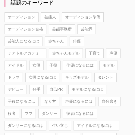
話題のキーワード
オーディション
芸能人
オーディション準備
オーディション合格
芸能事務所
芸能界
芸能人になるには
赤ちゃん
俳優
テアトルアカデミー
赤ちゃんモデル
子育て
声優
アイドル
女優
子役
俳優になるには
モデル
ドラマ
女優になるには
キッズモデル
タレント
デビュー
歌手
自己PR
モデルになるには
子役になるには
なり方
声優になるには
自分磨き
役者
ママ
ダンサー
役者になるには
ダンサーになるには
生い立ち
アイドルになるには