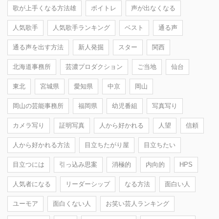
歌が上手くなる方法雄
ボイトレ
声が出なくなる
人気歌手
人気歌手ランキング
ベスト
通る声
通る声を出す方法
新人発掘
スター
関西
北海道事務所
芸濃プロダクション
ご当地
仙台
東北
宮城県
愛知県
中京
岡山
岡山の芸能事務所
福岡県
幼児番組
写真写り
カメラ写り
証明写真
人から好かれる
人望
信頼
人から好かれる方法
目立ちたがり屋
目立ちたい
目立つには
引っ込み思案
消極的
内向的
HPS
人気者になる
リーダーシップ
なる方法
面白い人
ユーモア
面白くない人
お笑い芸人ランキング