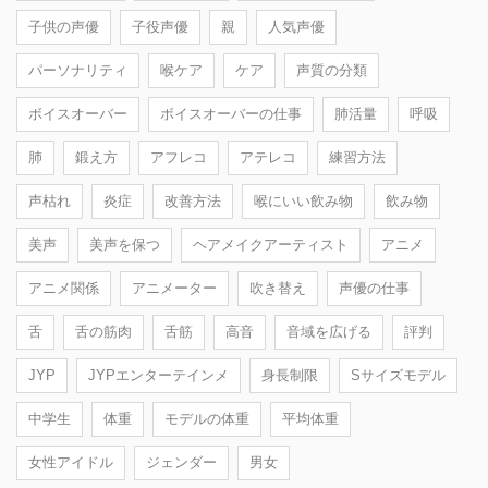
子供の声優
子役声優
親
人気声優
パーソナリティ
喉ケア
ケア
声質の分類
ボイスオーバー
ボイスオーバーの仕事
肺活量
呼吸
肺
鍛え方
アフレコ
アテレコ
練習方法
声枯れ
炎症
改善方法
喉にいい飲み物
飲み物
美声
美声を保つ
ヘアメイクアーティスト
アニメ
アニメ関係
アニメーター
吹き替え
声優の仕事
舌
舌の筋肉
舌筋
高音
音域を広げる
評判
JYP
JYPエンターテインメ
身長制限
Sサイズモデル
中学生
体重
モデルの体重
平均体重
女性アイドル
ジェンダー
男女