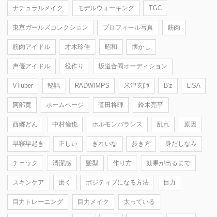
ナチュラルメイク
モデルウォーキング
TGC
東京ガールズコレクション
プロフィール写真
筋肉
筋肉アイドル
才木玲佳
昭和
懐かし
声優アイドル
役作り
坂道合同オーディション
VTuber
秘話
RADWIMPS
米津玄師
B'z
LiSA
阿部寛
ホームページ
菅田将暉
鈴木亮平
西郷どん
中村倫也
ホルモンバランス
乱れ
原因
早寝早起き
正しい
きれいな
歩き方
身だしなみ
チェック
清潔感
髪型
作り方
効果が出るまで
スキンケア
磨く
ポジティブになる方法
目力
目力トレーニング
目力メイク
太っている