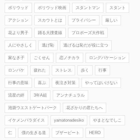
ボリウッド
ボリウッド映画
スタントマン
スタント
アクション
スカウトとは
プライバシー
厳しい
花より男子
踊る大捜査線
プロポーズ大作戦
人にやさしく
逃げ恥
逃げるは恥だが役に立つ
家なき子
ごくせん
恋ノチカラ
ロングバケーション
ロンバケ
疲れた
ストレス
歩く
行事
行事の意味
喜ぶ
夜泣き対策
やってはいけない
流星の絆
3年A組
アンナチュラル
池袋ウエストゲートパーク
花ざかりの君たちへ
イケメンパラダイス
yamatonadesiko
やまとなでしこ
仁
僕の生きる道
ブザービート
HERO