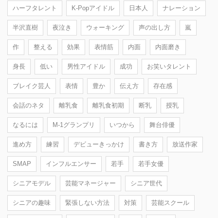
ハーフタレント
K-Popアイドル
日本人
ナレーション
半沢直樹
夜泣き
ウォーキング
声の出し方
嵐
作
整える
効果
表情筋
内面
内面磨き
身長
低い
男性アイドル
成功
お笑いタレント
ブレイク芸人
表情
豊か
伝え方
存在感
会話のネタ
離乳食
離乳食初期
断乳
授乳
なるには
M-1グランプリ
いつから
舞台俳優
進め方
練習
デビューきっかけ
書き方
放送作家
SMAP
インフルエンサー
若手
若手女優
シニアモデル
芸能マネージャー
シニア世代
シニアの趣味
緊張しない方法
対策
芸能スクール