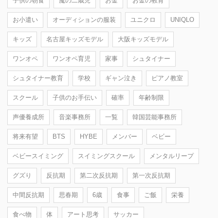
子供の朝食
魔の二歳児
お金
お金の教育
お小遣い
オーディションの服装
ユニクロ
UNIQLO
キッズ
名古屋キッズモデル
大阪キッズモデル
ワンオペ
ワンオペ育児
家事
シュタイナー
シュタイナー教育
学校
ギャン泣き
ピアノ教室
スクール
子供のお手伝い
確率
年齢制限
声優養成所
音楽事務所
一覧
韓国芸能事務所
将来有望
BTS
HYBE
メンバー
ベビー
ベビースイミング
スイミングスクール
メンタルリープ
グズり
反抗期
第二次反抗期
第一次反抗期
中間反抗期
思春期
6歳
食事
ご飯
栄養
食べ物
体
アート思考
サッカー