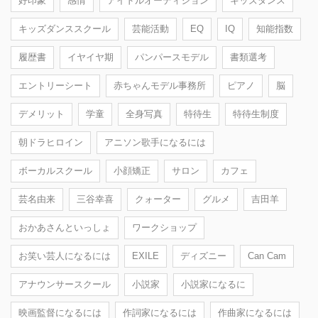
好印象
感情
アイドルオーディション
キッズダンス
キッズダンススクール
芸能活動
EQ
IQ
知能指数
履歴書
イヤイヤ期
パンパースモデル
書類選考
エントリーシート
赤ちゃんモデル事務所
ピアノ
脳
デメリット
学童
全身写真
特待生
特待生制度
朝ドラヒロイン
アニソン歌手になるには
ボーカルスクール
小顔矯正
サロン
カフェ
芸名由来
三谷幸喜
クォーター
グルメ
吉田羊
おかあさんといっしょ
ワークショップ
お笑い芸人になるには
EXILE
ディズニー
Can Cam
アナウンサースクール
小説家
小説家になるに
映画監督になるには
作詞家になるには
作曲家になるには