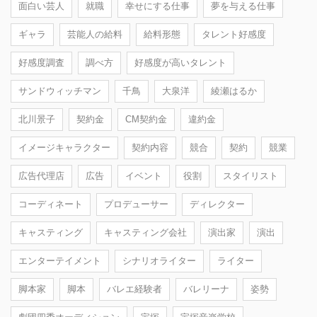
面白い芸人
就職
幸せにする仕事
夢を与える仕事
ギャラ
芸能人の給料
給料形態
タレント好感度
好感度調査
調べ方
好感度が高いタレント
サンドウィッチマン
千鳥
大泉洋
綾瀬はるか
北川景子
契約金
CM契約金
違約金
イメージキャラクター
契約内容
競合
契約
競業
広告代理店
広告
イベント
役割
スタイリスト
コーディネート
プロデューサー
ディレクター
キャスティング
キャスティング会社
演出家
演出
エンターテイメント
シナリオライター
ライター
脚本家
脚本
バレエ経験者
バレリーナ
姿勢