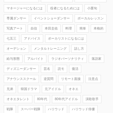
マネージャーになるには
役者になるためには
小栗旬
専属ダンサー
イベントショーダンサー
ボーカルレッスン
写真アート
自信
本田圭佑
料理
簡単
本格的
七五三
アドバイス
ボーカリストになるには
オーデション
メンタルトレーニング
話し方
給与形態
アルバイト
ラジオパーソナリティ
落語家
ディズニーダンサー
芸名
読モ
復活
アナウンススクール
逆質問
リモート面接
注意点
兄弟
韓国ドラマ
元アイドル
オネエ
オネエタレント
80年代
80年代アイドル
演歌歌手
戦隊
スーパー戦隊
ハリウッド
ハリウッド俳優