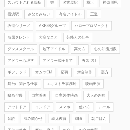
スカウトされる場所
栄
名古屋駅
横浜
神奈川県
横浜駅
みなとみらい
有名アイドル
王道
坂道シリーズ
AKB48グループ
ハロープロジェクト
所属タレント
大変なこと
芸能人の仕事
ダンススクール
地下アイドル
高め方
心の知能指数
アドラー心理学
アドラー式子育て
勇気づけ
ギフテッド
オムツCM
応募
舞台制作
裏方
舞台に関わる仕事
エキストラ事務所
映画出演
映画俳優
自主映画
自主製作映画
大人の趣味
アウトドア
インドア
スマホ
使い方
ルール
音読
読み聞かせ
幼児教育
朝食
朝ごはん