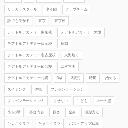
サッカースクール
少年団
クラブチーム
誰でも受かる
東京
東京校
テアトルアカデミー東京校
テアトルアカデミー大阪
テアトルアカデミー福岡校
福岡
テアトルアカデミー名古屋校
東海地方
テアトルアカデミー仙台校
二次審査
テアトルアカデミー札幌
3歳
3歳児
時期
始める
スイミング
体操
プレゼンテーション
プレゼンテーション力
させない
こども
小一の壁
小1の壁
審査内容
容姿
全身
撮影方法
ひよこクラブ
たまごクラブ
バストアップ写真