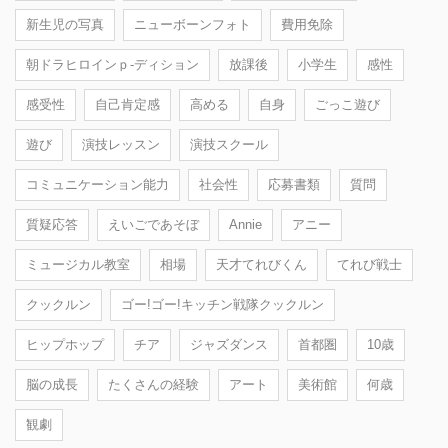
新生児の写真
ニューボーンフォト
費用免除
朝ドラヒロインｐ-ディション
放課後
小学生
感性
感受性
自己肯定感
高める
自身
ごっこ遊び
遊び
演技レッスン
演技スクール
コミュニケーション能力
社会性
応募書類
質問
質疑応答
えいごであそぼ
Annie
アニー
ミュージカル教室
相場
天才てれびくん
てれび戦士
クックルン
ゴー!ゴー!キッチン戦隊クックルン
ヒップホップ
チア
ジャズダンス
首都圏
10歳
脳の成長
たくさんの経験
アート
美術館
何歳
観劇