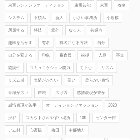
東宝シンデレラオーディション
東宝芸能
東宝
攻略
システム
下積み
新人
小さい事務所
小規模
所属する
特技
意外
なる人
共通点
趣味を活かす
有名
有名になる方法
自分
自分を変える
印象
審査員
挨拶
人柄
審査
協調性
コミュニケション能力
向上心
リズム
リズム感
表情がかたい
硬い
柔らかい表情
音域が広い
声域
広げ方
感情表現が豊か
感情表現が苦手
オーディションファッション
2023
渋谷
スカウトされやすい場所
109
センター街
アム村
心斎橋
梅田
中部地方