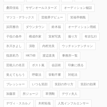
桑田佳祐
サザンオールスターズ
オーディション秘話
マツコ・デラックス
芸能界デビュー
笑福亭鶴瓶
浜田雅功
ダウンタウン
鈴木福
オーディション用紙
子役の条件
構成作家
宣材写真
撮り方
有吉弘行
氷川きよし
演歌
内村光良
ウッチャンナンチャン
指原莉乃
HKT48
渡辺直美
事務所一覧
芸能人の名言
ポスト嵐
会話術
印象に残る
覚えてもらう
呼吸法
挙動不審
対処法
プレッシャー
いつも笑顔
笑顔の作り方
笑顔の効果
加藤茶
所ジョージ
草彅剛
デヴィ夫人
デヴィ・スカルノ
木村拓哉
人気インフルエンサー