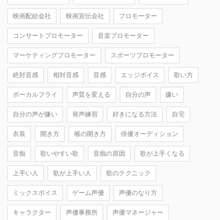
映画配給会社
映画宣伝会社
プロモーター
コンサートプロモーター
音楽プロモーター
マーケティングプロモーター
スポーツプロモーター
絶対音感
相対音感
音感
エッジボイス
歌い方
ボーカルフライ
声質を変える
自分の声
嫌い
自分の声が嫌い
発声練習
好きになる方法
自宅
衣装
開き方
喉の開き方
俳優オーディション
音痴
歌いやすい歌
音痴の原因
歌が上手くなる
上手い人
歌が上手い人
歌のテクニック
ミックスボイス
ゲーム声優
声優のなり方
キャラクター
声優事務所
声優マネージャー