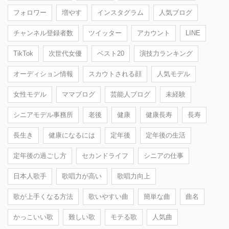
フォロワー
増やす
インスタグラム
人気ブログ
チャンネル登録者数
ツイッター
アカウント
LINE
TikTok
次世代女優
ベスト20
演技力ランキング
オーディション情報
スカウトされる顔
人気モデル
女性モデル
ママブログ
芸能人ブログ
未経験
シニアモデル事務所
老後
健康
健康長寿
長寿
長生き
健康になるには
定年後
定年後の生活
定年後の過ごし方
セカンドライフ
シニアの仕事
日本人歌手
歌唱力が高い
歌唱力向上
歌が上手くなる方法
歌いやすい曲
簡単な曲
曲名
かっこいい歌
難しい歌
モテる歌
人気曲