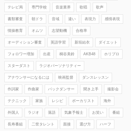
テレビ局
専門学校
音楽業界
歌唱
歌声
書類審査
朝ドラ
音域
違い
表現力
感情表現
情操教育
オムツ
志望動機
合格率
オーディション審査
英語学習
新垣結衣
ダイエット
フォロワー増加
出産
桐谷美鈴
AKB48
ホリプロ
スターダスト
ラジオパーソナリティー
アナウンサーになるには
映画監督
ダンスレッスン
作詞家
作曲家
バックダンサー
聞き上手
撮影会
テクニック
家族
レシピ
ボーカリスト
海外
外国人
ラジオ
落語
気象予報士
お笑い
番組
長寿番組
二世タレント
面接
選び方
ハーフ