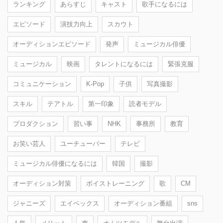
ランキング
あらすじ
キャスト
歌手になるには
エピソード
演技力向上
スカウト
オーディションエピソード
発声
ミュージカル俳優
ミュージカル
映画
タレントになるには
緊張克服
コミュニケーション
K-Pop
子供
写真撮影
スキル
テアトル
第一印象
読者モデル
プロダクション
習い事
NHK
事務所
教育
お笑い芸人
ユーチューバー
テレビ
ミュージカル俳優になるには
韓国
撮影
オーディション対策
ボイストレーニング
歌
CM
ジャニーズ
エイベックス
オーディション番組
sns