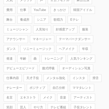
人気
メリット
声
オムツモデル
舞台出演
費用
仕事
YouTube
きっかけ
韓国アイドル
舞台
養成所
シニア
歌唱力
Eテレ
ミュージシャン
人見知り
好感度アップ
服装
アナウンサー
マネージャー
テーマパークダンサー
ダンス
ソニーミュージック
ヘアメイク
年収
発達
年齢
曲
トレーニング
人気ランキング
デビューエピソード
腹式呼吸
オーディション写真
仕事内容
天才子役
メンタル強化
インスタ
滑舌
ナレーター
ポジティブ
自己分析
ママタレント
名言
エキストラ
メイク
音楽
アーティスト
笑顔
芸人
やり方
テレビ番組
子役タレント