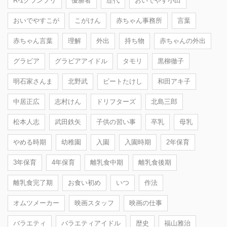
R-1グランプリ
優勝者
歴代
おいでやす小田
おいでやすこが
こがけん
赤ちゃん事務所
言葉
赤ちゃん言葉
理解
外出
持ち物
赤ちゃんの外出
グラビア
グラビアアイドル
タモリ
黒柳徹子
明石家さんま
北野武
ビートたけし
和田アキ子
中居正広
志村けん
ドリフターズ
北島三郎
松本人志
武田鉄矢
子供の習い事
卒乳
母乳
やめる時期
幼稚園
入園
入園時期
2年保育
3年保育
4年保育
離乳食中期
離乳食後期
離乳食完了期
お食い初め
いつ
作法
オムツメーカー
映画スタッフ
映画の仕事
バラエティ
バラエティアイドル
歴史
福山雅治