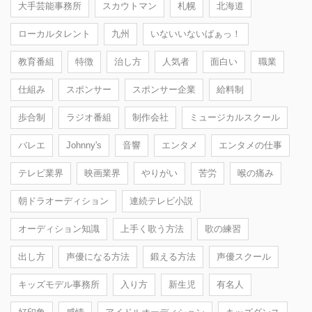
大手芸能事務所
スカウトマン
札幌
北海道
ローカルタレント
九州
いないいないばぁっ！
教育番組
特徴
治し方
人気者
面白い
職業
仕組み
スポンサー
スポンサー企業
給料制
歩合制
ラジオ番組
制作会社
ミュージカルスクール
バレエ
Johnny's
音響
エンタメ
エンタメの仕事
テレビ業界
映画業界
やりがい
苦労
喉の痛み
朝ドラオーディション
連続テレビ小説
オーディション知識
上手く歌う方法
歌の練習
出し方
声優になる方法
鍛える方法
声優スクール
キッズモデル事務所
入り方
新生児
有名人