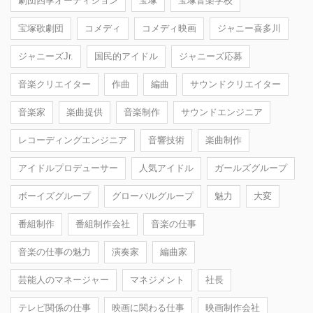
劇団四季オーディション
宝塚
宝塚音楽学校
宝塚歌劇団
コメディ
コメディ映画
ジャニー喜多川
ジャニーズJr.
国民的アイドル
ジャニーズ応募
音楽クリエイター
作曲
編曲
サウンドクリエイター
音楽家
楽曲提供
音楽制作
サウンドエンジニア
レコーディングエンジニア
音響技術
楽曲制作
アイドルプロデューサー
人気アイドル
ガールズグループ
ボーイズグループ
グローバルグループ
魅力
大変
番組制作
番組制作会社
音楽の仕事
音楽の仕事の魅力
演奏家
編曲家
芸能人のマネージャー
マネジメント
社長
テレビ関係の仕事
映画に関わる仕事
映画制作会社