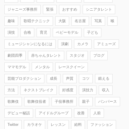
ジャニーズ事務所
緊張
おすすめ
シニアタレント
趣味
歌唱テクニック
大阪
名古屋
写真
喉
演技
合格
育児
ベビーモデル
子ども
ミュージシャンになるには
演劇
カメラ
アミューズ
劇団四季
赤ちゃんタレント
スタジオ
ブログ
ママモデル
メンタル
レースクイーン
芸能プロダクション
成長
声質
コツ
鍛える
方法
ネクストブレイク
好感度
演技力
収入
歌舞伎
歌舞伎役者
子役事務所
親子
パンパース
デビュー秘話
アイドルグループ
改善
人前
Twitter
カラオケ
レッスン
給料
ファッション