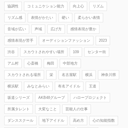
協調性
コミュニケション能力
向上心
リズム
リズム感
表情がかたい
硬い
柔らかい表情
音域が広い
声域
広げ方
感情表現が豊か
感情表現が苦手
オーディションファッション
2023
渋谷
スカウトされやすい場所
109
センター街
アム村
心斎橋
梅田
中部地方
スカウトされる場所
栄
名古屋駅
横浜
神奈川県
横浜駅
みなとみらい
有名アイドル
王道
坂道シリーズ
AKB48グループ
ハロープロジェクト
所属タレント
大変なこと
芸能人の仕事
ダンススクール
地下アイドル
高め方
心の知能指数