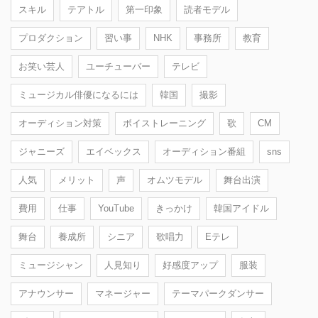
スキル
テアトル
第一印象
読者モデル
プロダクション
習い事
NHK
事務所
教育
お笑い芸人
ユーチューバー
テレビ
ミュージカル俳優になるには
韓国
撮影
オーディション対策
ボイストレーニング
歌
CM
ジャニーズ
エイベックス
オーディション番組
sns
人気
メリット
声
オムツモデル
舞台出演
費用
仕事
YouTube
きっかけ
韓国アイドル
舞台
養成所
シニア
歌唱力
Eテレ
ミュージシャン
人見知り
好感度アップ
服装
アナウンサー
マネージャー
テーマパークダンサー