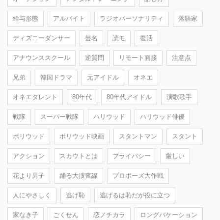
給与形態
アルバイト
ラジオパーソナリティ
落語家
ディズニーダンサー
芸名
読モ
復活
アナウンススクール
逆質問
リモート面接
注意点
兄弟
韓国ドラマ
元アイドル
オネエ
オネエタレント
80年代
80年代アイドル
演歌歌手
戦隊
スーパー戦隊
ハリウッド
ハリウッド俳優
ボリウッド
ボリウッド映画
スタントマン
スタント
アクション
スカウトとは
プライバシー
厳しい
花より男子
踊る大捜査線
プロポーズ大作戦
人にやさしく
逃げ恥
逃げるは恥だが役に立つ
家なき子
ごくせん
恋ノチカラ
ロングバケーション