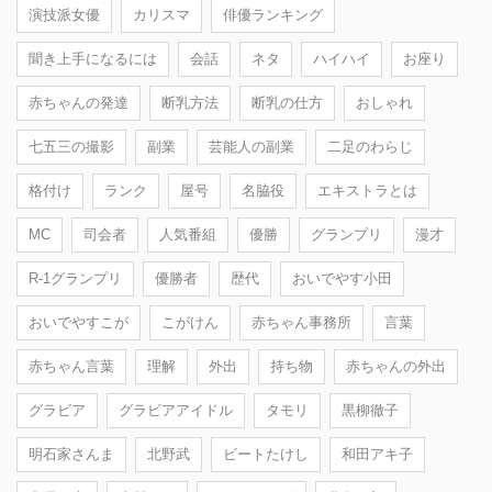
演技派女優
カリスマ
俳優ランキング
聞き上手になるには
会話
ネタ
ハイハイ
お座り
赤ちゃんの発達
断乳方法
断乳の仕方
おしゃれ
七五三の撮影
副業
芸能人の副業
二足のわらじ
格付け
ランク
屋号
名脇役
エキストラとは
MC
司会者
人気番組
優勝
グランプリ
漫才
R-1グランプリ
優勝者
歴代
おいでやす小田
おいでやすこが
こがけん
赤ちゃん事務所
言葉
赤ちゃん言葉
理解
外出
持ち物
赤ちゃんの外出
グラビア
グラビアアイドル
タモリ
黒柳徹子
明石家さんま
北野武
ビートたけし
和田アキ子