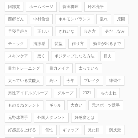
阿部寛
ホームページ
菅田将暉
鈴木亮平
西郷どん
中村倫也
ホルモンバランス
乱れ
原因
早寝早起き
正しい
きれいな
歩き方
身だしなみ
チェック
清潔感
髪型
作り方
効果が出るまで
スキンケア
磨く
ポジティブになる方法
目力
目力トレーニング
目力メイク
太っている
太っている芸能人
高い
今年
ブレイク
練習生
男性アイドルグループ
グループ
2021
ものまね
ものまねタレント
ギャル
大食い
元スポーツ選手
元野球選手
外国人タレント
好感度とは
好感度を上げる
個性
ギャップ
見た目
演技派