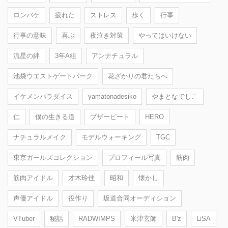
ロンバケ
疲れた
ストレス
歩く
行事
行事の意味
喜ぶ
夜泣き対策
やってはいけない
流星の絆
3年A組
アンナチュラル
池袋ウエストゲートパーク
花ざかりの君たちへ
イケメンパラダイス
yamatonadesiko
やまとなでしこ
仁
僕の生きる道
ブザービート
HERO
ナチュラルメイク
モデルウォーキング
TGC
東京ガールズコレクション
プロフィール写真
筋肉
筋肉アイドル
才木玲佳
昭和
懐かし
声優アイドル
役作り
坂道合同オーディション
VTuber
秘話
RADWIMPS
米津玄師
B'z
LiSA