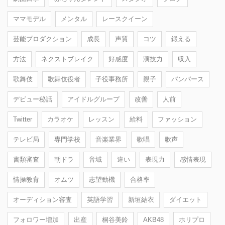
ママモデル
メンタル
レースクイーン
芸能プロダクション
成長
声質
コツ
鍛える
方法
ネクストブレイク
好感度
演技力
収入
歌舞伎
歌舞伎役者
子役事務所
親子
パンパース
デビュー秘話
アイドルグループ
改善
人前
Twitter
カラオケ
レッスン
給料
ファッション
テレビ局
専門学校
音楽業界
歌唱
歌声
書類審査
朝ドラ
音域
違い
表現力
感情表現
情操教育
オムツ
志望動機
合格率
オーディション審査
英語学習
新垣結衣
ダイエット
フォロワー増加
出産
桐谷美鈴
AKB48
ホリプロ