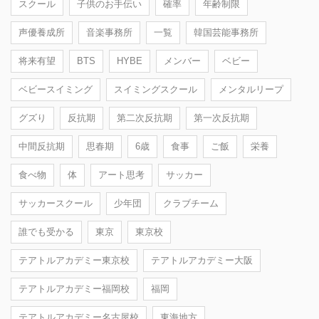
スクール
子供のお手伝い
確率
年齢制限
声優養成所
音楽事務所
一覧
韓国芸能事務所
将来有望
BTS
HYBE
メンバー
ベビー
ベビースイミング
スイミングスクール
メンタルリープ
グズり
反抗期
第二次反抗期
第一次反抗期
中間反抗期
思春期
6歳
食事
ご飯
栄養
食べ物
体
アート思考
サッカー
サッカースクール
少年団
クラブチーム
誰でも受かる
東京
東京校
テアトルアカデミー東京校
テアトルアカデミー大阪
テアトルアカデミー福岡校
福岡
テアトルアカデミー名古屋校
東海地方