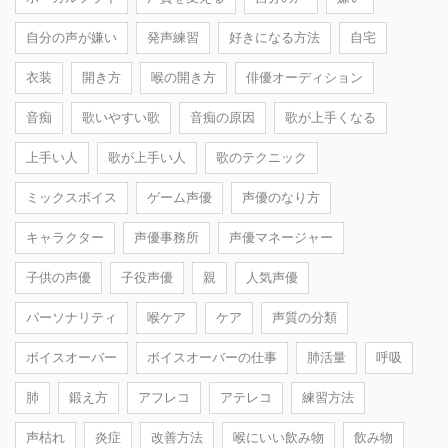
自分の声が嫌い
発声練習
好きになる方法
自宅
衣装
開き方
喉の開き方
俳優オーディション
音痴
歌いやすい歌
音痴の原因
歌が上手くなる
上手い人
歌が上手い人
歌のテクニック
ミックスボイス
ゲーム声優
声優のなり方
キャラクター
声優事務所
声優マネージャー
子供の声優
子役声優
親
人気声優
パーソナリティ
喉ケア
ケア
声質の分類
ボイスオーバー
ボイスオーバーの仕事
肺活量
呼吸
肺
鍛え方
アフレコ
アテレコ
練習方法
声枯れ
炎症
改善方法
喉にいい飲み物
飲み物