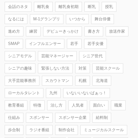
会話のネタ
離乳食
離乳食初期
断乳
授乳
なるには
M-1グランプリ
いつから
舞台俳優
進め方
練習
デビューきっかけ
書き方
放送作家
SMAP
インフルエンサー
若手
若手女優
シニアモデル
芸能マネージャー
シニア世代
シニアの趣味
緊張しない方法
対策
芸能スクール
大手芸能事務所
スカウトマン
札幌
北海道
ローカルタレント
九州
いないいないばぁっ！
教育番組
特徴
治し方
人気者
面白い
職業
仕組み
スポンサー
スポンサー企業
給料制
歩合制
ラジオ番組
制作会社
ミュージカルスクール