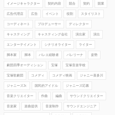
イメージキャラクター
契約内容
競合
契約
競業
広告代理店
広告
イベント
役割
スタイリスト
コーディネート
プロデューサー
ディレクター
キャスティング
キャスティング会社
演出家
演出
エンターテイメント
シナリオライター
ライター
脚本家
脚本
バレエ経験者
バレリーナ
姿勢
劇団四季オーディション
宝塚
宝塚音楽学校
宝塚歌劇団
コメディ
コメディ映画
ジャニー喜多川
ジャニーズJr.
国民的アイドル
ジャニーズ応募
音楽クリエイター
作曲
編曲
サウンドクリエイター
音楽家
楽曲提供
音楽制作
サウンドエンジニア