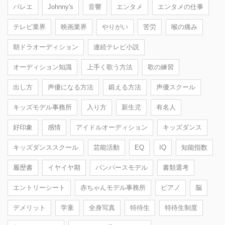
バレエ
Johnny's
音響
エンタメ
エンタメの仕事
テレビ業界
映画業界
やりがい
苦労
喉の痛み
朝ドラオーディション
連続テレビ小説
オーディション知識
上手く歌う方法
歌の練習
出し方
声優になる方法
鍛える方法
声優スクール
キッズモデル事務所
入り方
新生児
有名人
好印象
感情
アイドルオーディション
キッズダンス
キッズダンススクール
芸能活動
EQ
IQ
知能指数
履歴書
イヤイヤ期
パンパースモデル
書類選考
エントリーシート
赤ちゃんモデル事務所
ピアノ
脳
デメリット
学童
全身写真
特待生
特待生制度