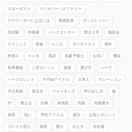
スターダスト
ラジオパーソナリティー
アナウンサーになるには
映画監督
ダンスレッスン
作詞家
作曲家
バックダンサー
聞き上手
撮影会
テクニック
家族
レシピ
ボーカリスト
海外
外国人
ラジオ
落語
気象予報士
お笑い
番組
長寿番組
二世タレント
面接
選び方
ハーフ
ハーフタレント
K-Popアイドル
日本人
ナレーション
半沢直樹
夜泣き
ウォーキング
声の出し方
嵐
作
整える
効果
表情筋
内面
内面磨き
身長
低い
男性アイドル
成功
お笑いタレント
ブレイク芸人
表情
豊か
伝え方
存在感