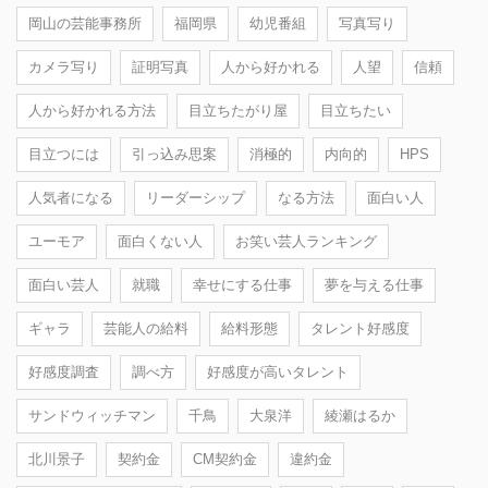
岡山の芸能事務所
福岡県
幼児番組
写真写り
カメラ写り
証明写真
人から好かれる
人望
信頼
人から好かれる方法
目立ちたがり屋
目立ちたい
目立つには
引っ込み思案
消極的
内向的
HPS
人気者になる
リーダーシップ
なる方法
面白い人
ユーモア
面白くない人
お笑い芸人ランキング
面白い芸人
就職
幸せにする仕事
夢を与える仕事
ギャラ
芸能人の給料
給料形態
タレント好感度
好感度調査
調べ方
好感度が高いタレント
サンドウィッチマン
千鳥
大泉洋
綾瀬はるか
北川景子
契約金
CM契約金
違約金