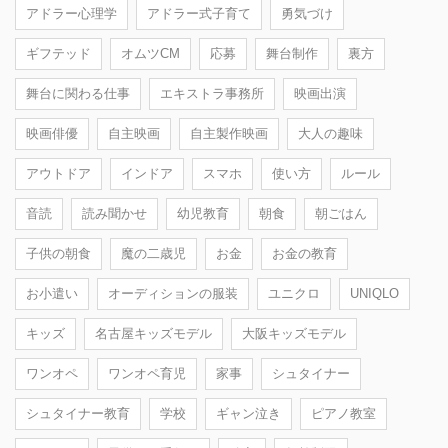
アドラー心理学
アドラー式子育て
勇気づけ
ギフテッド
オムツCM
応募
舞台制作
裏方
舞台に関わる仕事
エキストラ事務所
映画出演
映画俳優
自主映画
自主製作映画
大人の趣味
アウトドア
インドア
スマホ
使い方
ルール
音読
読み聞かせ
幼児教育
朝食
朝ごはん
子供の朝食
魔の二歳児
お金
お金の教育
お小遣い
オーディションの服装
ユニクロ
UNIQLO
キッズ
名古屋キッズモデル
大阪キッズモデル
ワンオペ
ワンオペ育児
家事
シュタイナー
シュタイナー教育
学校
ギャン泣き
ピアノ教室