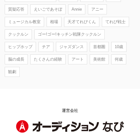
質疑応答
えいごであそぼ
Annie
アニー
ミュージカル教室
相場
天才てれびくん
てれび戦士
クックルン
ゴー!ゴー!キッチン戦隊クックルン
ヒップホップ
チア
ジャズダンス
首都圏
10歳
脳の成長
たくさんの経験
アート
美術館
何歳
観劇
運営会社