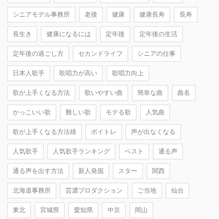
シニアモデル事務所
老後
健康
健康長寿
長寿
長生き
健康になるには
定年後
定年後の生活
定年後の過ごし方
セカンドライフ
シニアの仕事
日本人歌手
歌唱力が高い
歌唱力向上
歌が上手くなる方法
歌いやすい曲
簡単な曲
曲名
かっこいい歌
難しい歌
モテる歌
人気曲
歌が上手くなる方法雄
ボイトレ
声が出なくなる
人気歌手
人気歌手ランキング
ベスト
通る声
通る声を出す方法
新人発掘
スター
関西
北海道事務所
芸濃プロダクション
ご当地
仙台
東北
宮城県
愛知県
中京
岡山