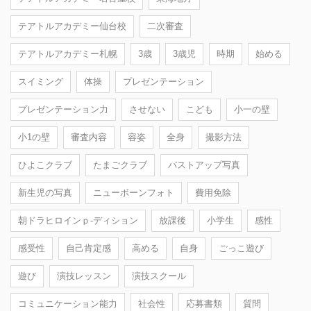
テアトルアカデミー仙台校
二次審査
テアトルアカデミー札幌
3歳
3歳児
時期
始める
スイミング
体操
プレゼンテーション
プレゼンテーション力
させない
こども
小一の壁
小1の壁
審査内容
容姿
全身
撮影方法
ひよこクラブ
たまごクラブ
バストアップ写真
新生児の写真
ニューボーンフォト
費用免除
朝ドラヒロインｐ-ディション
放課後
小学生
感性
感受性
自己肯定感
高める
自身
ごっこ遊び
遊び
演技レッスン
演技スクール
コミュニケーション能力
社会性
応募書類
質問