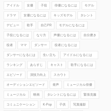
アイドル
女優
子役
俳優になるには
モデル
ドラマ
女優になるには
キッズモデル
タレント
デビュー
歌手
自己PR
モデルになるには
子役になるには
なり方
声優になるには
自分磨き
役者
ママ
ダンサー
役者になるには
ダンサーになるには
生い立ち
アイドルになるには
ランキング
あらすじ
キャスト
歌手になるには
エピソード
演技力向上
スカウト
オーディションエピソード
発声
ミュージカル俳優
ミュージカル
映画
タレントになるには
緊張克服
コミュニケーション
K-Pop
子供
写真撮影