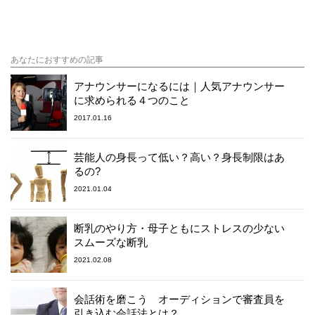
あなたにおすすめの記事
アナウンサーになるには｜人気アナウンサー
に求められる４つのこと
2017.01.16
芸能人の身長って低い？高い？身長制限はあ
るの?
2021.01.04
断乳のやり方・母子ともにストレスの少ない
スムーズな断乳
2021.02.08
会話術を磨こう オーディションで審査員を
引き込む会話法とは？