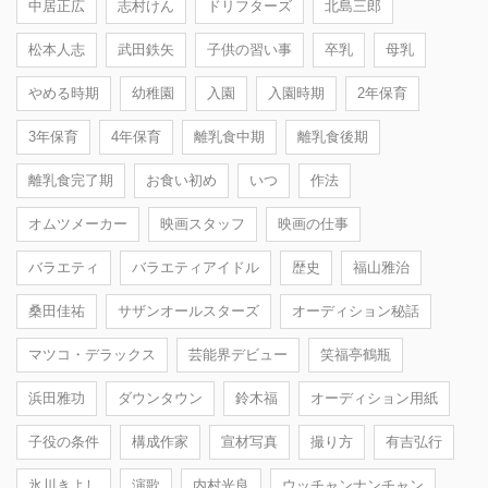
中居正広
志村けん
ドリフターズ
北島三郎
松本人志
武田鉄矢
子供の習い事
卒乳
母乳
やめる時期
幼稚園
入園
入園時期
2年保育
3年保育
4年保育
離乳食中期
離乳食後期
離乳食完了期
お食い初め
いつ
作法
オムツメーカー
映画スタッフ
映画の仕事
バラエティ
バラエティアイドル
歴史
福山雅治
桑田佳祐
サザンオールスターズ
オーディション秘話
マツコ・デラックス
芸能界デビュー
笑福亭鶴瓶
浜田雅功
ダウンタウン
鈴木福
オーディション用紙
子役の条件
構成作家
宣材写真
撮り方
有吉弘行
氷川きよし
演歌
内村光良
ウッチャンナンチャン