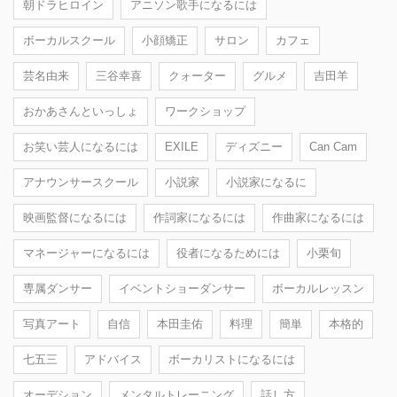
朝ドラヒロイン
アニソン歌手になるには
ボーカルスクール
小顔矯正
サロン
カフェ
芸名由来
三谷幸喜
クォーター
グルメ
吉田羊
おかあさんといっしょ
ワークショップ
お笑い芸人になるには
EXILE
ディズニー
Can Cam
アナウンサースクール
小説家
小説家になるに
映画監督になるには
作詞家になるには
作曲家になるには
マネージャーになるには
役者になるためには
小栗旬
専属ダンサー
イベントショーダンサー
ボーカルレッスン
写真アート
自信
本田圭佑
料理
簡単
本格的
七五三
アドバイス
ボーカリストになるには
オーデション
メンタルトレーニング
話し方