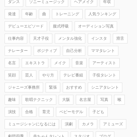
ダンス
ソニーミュージック
ヘアメイク
年収
発達
年齢
曲
トレーニング
人気ランキング
デビューエピソード
腹式呼吸
オーディション写真
仕事内容
天才子役
メンタル強化
インスタ
滑舌
ナレーター
ポジティブ
自己分析
ママタレント
名言
エキストラ
メイク
音楽
アーティスト
笑顔
芸人
やり方
テレビ番組
子役タレント
ジャニーズ事務所
緊張
おすすめ
シニアタレント
趣味
歌唱テクニック
大阪
名古屋
写真
喉
演技
合格
育児
ベビーモデル
子ども
ミュージシャンになるには
演劇
カメラ
アミューズ
劇団四季
赤ちゃんタレント
スタジオ
ブログ