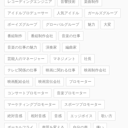
レコーディングエンジニア
音響技術
楽曲制作
アイドルプロデューサー
人気アイドル
ガールズグループ
ボーイズグループ
グローバルグループ
魅力
大変
番組制作
番組制作会社
音楽の仕事
音楽の仕事の魅力
演奏家
編曲家
芸能人のマネージャー
マネジメント
社長
テレビ関係の仕事
映画に関わる仕事
映画制作会社
映画配給会社
映画宣伝会社
プロモーター
コンサートプロモーター
音楽プロモーター
マーケティングプロモーター
スポーツプロモーター
絶対音感
相対音感
音感
エッジボイス
歌い方
ボーカルフライ
声質を変える
自分の声
嫌い