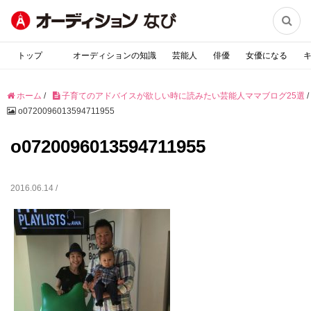

トップ
オーディションの知識
芸能人
俳優
女優になる
ホーム
/
子育てのアドバイスが欲しい時に読みたい芸能人ママブログ25選
/
o0720096013594711955
o0720096013594711955
2016.06.14 /