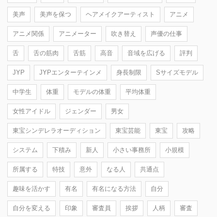
美声
美声を保つ
ヘアメイクアーティスト
アニメ
アニメ関係
アニメーター
吹き替え
声優の仕事
舌
舌の筋肉
舌筋
高音
音域を広げる
評判
JYP
JYPエンターテインメ
身長制限
Sサイズモデル
中学生
体重
モデルの体重
平均体重
女性アイドル
ジェンダー
男女
東宝シンデレラオーディション
東宝芸能
東宝
攻略
システム
下積み
新人
小さい事務所
小規模
所属する
特技
意外
なる人
共通点
趣味を活かす
有名
有名になる方法
自分
自分を変える
印象
審査員
挨拶
人柄
審査