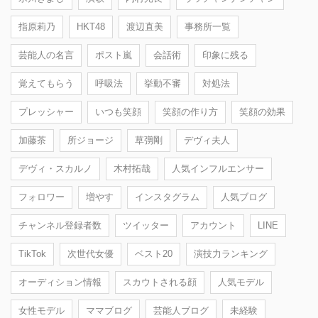
指原莉乃
HKT48
渡辺直美
事務所一覧
芸能人の名言
ポスト嵐
会話術
印象に残る
覚えてもらう
呼吸法
挙動不審
対処法
プレッシャー
いつも笑顔
笑顔の作り方
笑顔の効果
加藤茶
所ジョージ
草彅剛
デヴィ夫人
デヴィ・スカルノ
木村拓哉
人気インフルエンサー
フォロワー
増やす
インスタグラム
人気ブログ
チャンネル登録者数
ツイッター
アカウント
LINE
TikTok
次世代女優
ベスト20
演技力ランキング
オーディション情報
スカウトされる顔
人気モデル
女性モデル
ママブログ
芸能人ブログ
未経験