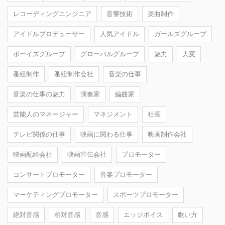
レコーディングエンジニア
音響技術
楽曲制作
アイドルプロデューサー
人気アイドル
ガールズグループ
ボーイズグループ
グローバルグループ
魅力
大変
番組制作
番組制作会社
音楽の仕事
音楽の仕事の魅力
演奏家
編曲家
芸能人のマネージャー
マネジメント
社長
テレビ関係の仕事
映画に関わる仕事
映画制作会社
映画配給会社
映画宣伝会社
プロモーター
コンサートプロモーター
音楽プロモーター
マーケティングプロモーター
スポーツプロモーター
絶対音感
相対音感
音感
エッジボイス
歌い方