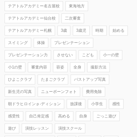
テアトルアカデミー名古屋校
東海地方
テアトルアカデミー仙台校
二次審査
テアトルアカデミー札幌
3歳
3歳児
時期
始める
スイミング
体操
プレゼンテーション
プレゼンテーション力
させない
こども
小一の壁
小1の壁
審査内容
容姿
全身
撮影方法
ひよこクラブ
たまごクラブ
バストアップ写真
新生児の写真
ニューボーンフォト
費用免除
朝ドラヒロインｐ-ディション
放課後
小学生
感性
感受性
自己肯定感
高める
自身
ごっこ遊び
遊び
演技レッスン
演技スクール