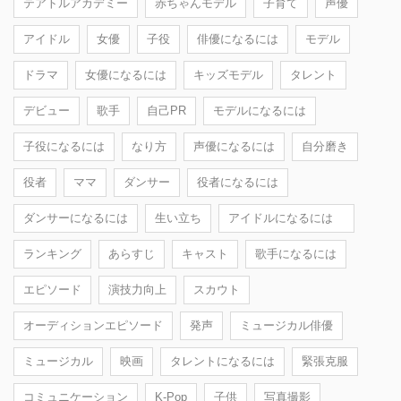
テアトルアカデミー
赤ちゃんモデル
子育て
声優
アイドル
女優
子役
俳優になるには
モデル
ドラマ
女優になるには
キッズモデル
タレント
デビュー
歌手
自己PR
モデルになるには
子役になるには
なり方
声優になるには
自分磨き
役者
ママ
ダンサー
役者になるには
ダンサーになるには
生い立ち
アイドルになるには
ランキング
あらすじ
キャスト
歌手になるには
エピソード
演技力向上
スカウト
オーディションエピソード
発声
ミュージカル俳優
ミュージカル
映画
タレントになるには
緊張克服
コミュニケーション
K-Pop
子供
写真撮影