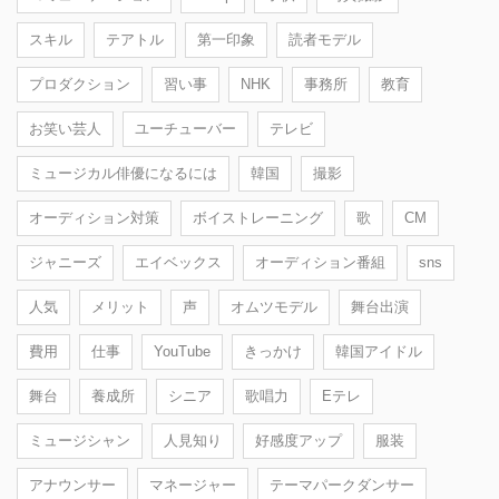
スキル
テアトル
第一印象
読者モデル
プロダクション
習い事
NHK
事務所
教育
お笑い芸人
ユーチューバー
テレビ
ミュージカル俳優になるには
韓国
撮影
オーディション対策
ボイストレーニング
歌
CM
ジャニーズ
エイベックス
オーディション番組
sns
人気
メリット
声
オムツモデル
舞台出演
費用
仕事
YouTube
きっかけ
韓国アイドル
舞台
養成所
シニア
歌唱力
Eテレ
ミュージシャン
人見知り
好感度アップ
服装
アナウンサー
マネージャー
テーマパークダンサー