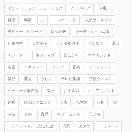
ダンス
ソニーミュージック
ヘアメイク
年収
発達
年齢
曲
トレーニング
人気ランキング
デビューエピソード
腹式呼吸
オーディション写真
仕事内容
天才子役
メンタル強化
インスタ
滑舌
ナレーター
ポジティブ
自己分析
ママタレント
名言
エキストラ
メイク
音楽
アーティスト
笑顔
芸人
やり方
テレビ番組
子役タレント
ジャニーズ事務所
緊張
おすすめ
シニアタレント
趣味
歌唱テクニック
大阪
名古屋
写真
喉
演技
合格
育児
ベビーモデル
子ども
ミュージシャンになるには
演劇
カメラ
アミューズ