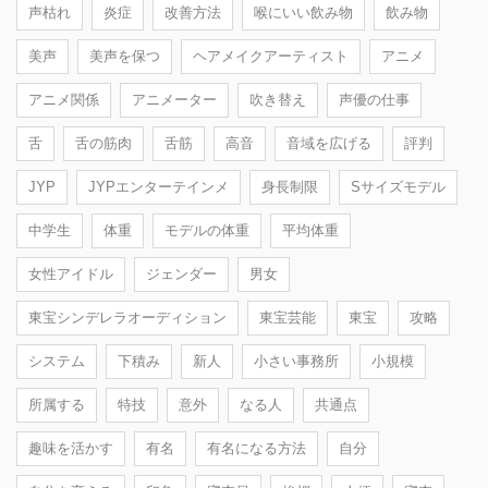
声枯れ
炎症
改善方法
喉にいい飲み物
飲み物
美声
美声を保つ
ヘアメイクアーティスト
アニメ
アニメ関係
アニメーター
吹き替え
声優の仕事
舌
舌の筋肉
舌筋
高音
音域を広げる
評判
JYP
JYPエンターテインメ
身長制限
Sサイズモデル
中学生
体重
モデルの体重
平均体重
女性アイドル
ジェンダー
男女
東宝シンデレラオーディション
東宝芸能
東宝
攻略
システム
下積み
新人
小さい事務所
小規模
所属する
特技
意外
なる人
共通点
趣味を活かす
有名
有名になる方法
自分