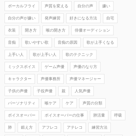
ボーカルフライ
声質を変える
自分の声
嫌い
自分の声が嫌い
発声練習
好きになる方法
自宅
衣装
開き方
喉の開き方
俳優オーディション
音痴
歌いやすい歌
音痴の原因
歌が上手くなる
上手い人
歌が上手い人
歌のテクニック
ミックスボイス
ゲーム声優
声優のなり方
キャラクター
声優事務所
声優マネージャー
子供の声優
子役声優
親
人気声優
パーソナリティ
喉ケア
ケア
声質の分類
ボイスオーバー
ボイスオーバーの仕事
肺活量
呼吸
肺
鍛え方
アフレコ
アテレコ
練習方法