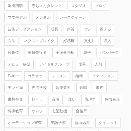
劇団四季
赤ちゃんタレント
スタジオ
ブログ
ママモデル
メンタル
レースクイーン
芸能プロダクション
成長
声質
コツ
鍛える
方法
ネクストブレイク
好感度
演技力
収入
歌舞伎
歌舞伎役者
子役事務所
親子
パンパース
デビュー秘話
アイドルグループ
改善
人前
Twitter
カラオケ
レッスン
給料
ファッション
テレビ局
専門学校
音楽業界
歌唱
歌声
書類審査
朝ドラ
音域
違い
表現力
感情表現
情操教育
オムツ
志望動機
合格率
オーディション審査
英語学習
新垣結衣
ダイエット