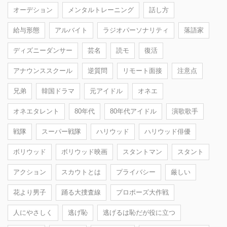
オーデション
メンタルトレーニング
話し方
給与形態
アルバイト
ラジオパーソナリティ
落語家
ディズニーダンサー
芸名
読モ
復活
アナウンススクール
逆質問
リモート面接
注意点
兄弟
韓国ドラマ
元アイドル
オネエ
オネエタレント
80年代
80年代アイドル
演歌歌手
戦隊
スーパー戦隊
ハリウッド
ハリウッド俳優
ボリウッド
ボリウッド映画
スタントマン
スタント
アクション
スカウトとは
プライバシー
厳しい
花より男子
踊る大捜査線
プロポーズ大作戦
人にやさしく
逃げ恥
逃げるは恥だが役に立つ