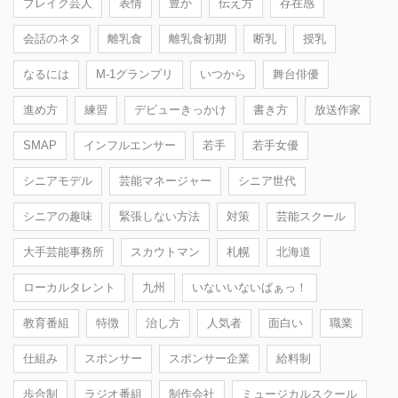
ブレイク芸人
表情
豊か
伝え方
存在感
会話のネタ
離乳食
離乳食初期
断乳
授乳
なるには
M-1グランプリ
いつから
舞台俳優
進め方
練習
デビューきっかけ
書き方
放送作家
SMAP
インフルエンサー
若手
若手女優
シニアモデル
芸能マネージャー
シニア世代
シニアの趣味
緊張しない方法
対策
芸能スクール
大手芸能事務所
スカウトマン
札幌
北海道
ローカルタレント
九州
いないいないばぁっ！
教育番組
特徴
治し方
人気者
面白い
職業
仕組み
スポンサー
スポンサー企業
給料制
歩合制
ラジオ番組
制作会社
ミュージカルスクール