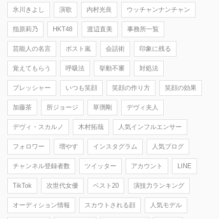
氷川きよし
演歌
内村光良
ウッチャンナンチャン
指原莉乃
HKT48
渡辺直美
事務所一覧
芸能人の名言
ポスト嵐
会話術
印象に残る
覚えてもらう
呼吸法
挙動不審
対処法
プレッシャー
いつも笑顔
笑顔の作り方
笑顔の効果
加藤茶
所ジョージ
草彅剛
デヴィ夫人
デヴィ・スカルノ
木村拓哉
人気インフルエンサー
フォロワー
増やす
インスタグラム
人気ブログ
チャンネル登録者数
ツイッター
アカウント
LINE
TikTok
次世代女優
ベスト20
演技力ランキング
オーディション情報
スカウトされる顔
人気モデル