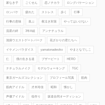
家なき子
ごくせん
恋ノチカラ
ロングバケーション
ロンバケ
疲れた
ストレス
歩く
行事
行事の意味
喜ぶ
夜泣き対策
やってはいけない
流星の絆
3年A組
アンナチュラル
池袋ウエストゲートパーク
花ざかりの君たちへ
イケメンパラダイス
yamatonadesiko
やまとなでしこ
仁
僕の生きる道
ブザービート
HERO
ナチュラルメイク
モデルウォーキング
TGC
東京ガールズコレクション
プロフィール写真
筋肉
筋肉アイドル
才木玲佳
昭和
懐かし
声優アイドル
役作り
坂道合同オーディション