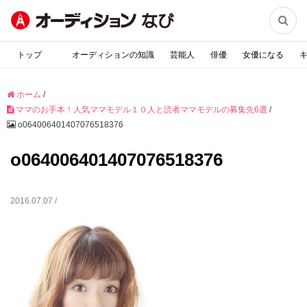

トップ
オーディションの知識
芸能人
俳優
女優になる
ホーム
/
ママのお手本！人気ママモデル１０人と読者ママモデルの募集先6選
/
o064006401407076518376
o064006401407076518376
2016.07.07 /