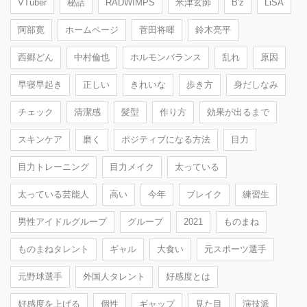
VTuber
秘話
RADWIMPS
米津玄師
B'z
LiSA
阿部寛
ホームページ
菅田将暉
鈴木亮平
西郷どん
中村倫也
ホルモンバランス
乱れ
原因
早寝早起き
正しい
きれいな
歩き方
身だしなみ
チェック
清潔感
髪型
作り方
効果が出るまで
スキンケア
磨く
ポジティブになる方法
目力
目力トレーニング
目力メイク
太っている
太っている芸能人
高い
今年
ブレイク
練習生
男性アイドルグループ
グループ
2021
ものまね
ものまねタレント
ギャル
大食い
元スポーツ選手
元野球選手
外国人タレント
好感度とは
好感度を上げる
個性
ギャップ
見た目
演技派