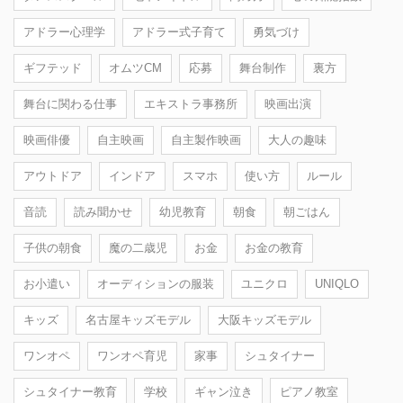
アドラー心理学
アドラー式子育て
勇気づけ
ギフテッド
オムツCM
応募
舞台制作
裏方
舞台に関わる仕事
エキストラ事務所
映画出演
映画俳優
自主映画
自主製作映画
大人の趣味
アウトドア
インドア
スマホ
使い方
ルール
音読
読み聞かせ
幼児教育
朝食
朝ごはん
子供の朝食
魔の二歳児
お金
お金の教育
お小遣い
オーディションの服装
ユニクロ
UNIQLO
キッズ
名古屋キッズモデル
大阪キッズモデル
ワンオペ
ワンオペ育児
家事
シュタイナー
シュタイナー教育
学校
ギャン泣き
ピアノ教室