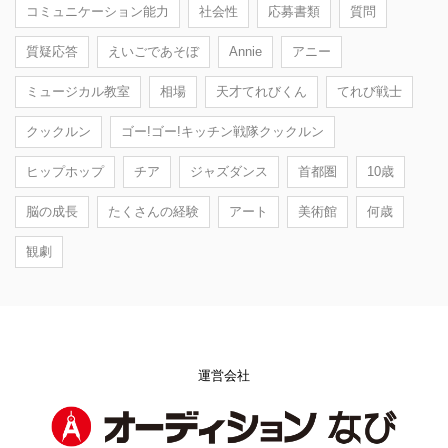
コミュニケーション能力
社会性
応募書類
質問
質疑応答
えいごであそぼ
Annie
アニー
ミュージカル教室
相場
天才てれびくん
てれび戦士
クックルン
ゴー!ゴー!キッチン戦隊クックルン
ヒップホップ
チア
ジャズダンス
首都圏
10歳
脳の成長
たくさんの経験
アート
美術館
何歳
観劇
運営会社