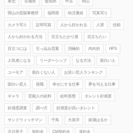
東北
宮城県
愛知県
中京
岡山
岡山の芸能事務所
福岡県
幼児番組
写真写り
カメラ写り
証明写真
人から好かれる
人望
信頼
人から好かれる方法
目立ちたがり屋
目立ちたい
目立つには
引っ込み思案
消極的
内向的
HPS
人気者になる
リーダーシップ
なる方法
面白い人
ユーモア
面白くない人
お笑い芸人ランキング
面白い芸人
就職
幸せにする仕事
夢を与える仕事
ギャラ
芸能人の給料
給料形態
タレント好感度
好感度調査
調べ方
好感度が高いタレント
サンドウィッチマン
千鳥
大泉洋
綾瀬はるか
北川景子
契約金
CM契約金
違約金