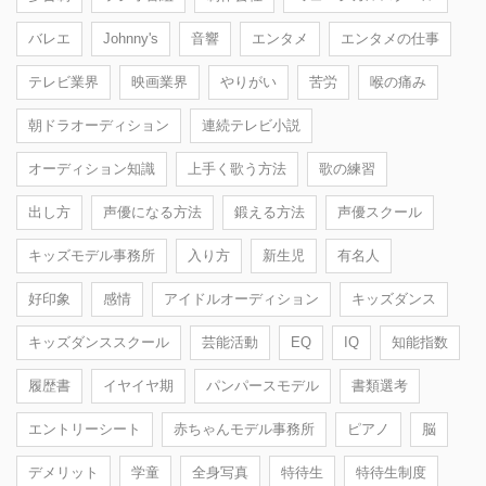
バレエ
Johnny's
音響
エンタメ
エンタメの仕事
テレビ業界
映画業界
やりがい
苦労
喉の痛み
朝ドラオーディション
連続テレビ小説
オーディション知識
上手く歌う方法
歌の練習
出し方
声優になる方法
鍛える方法
声優スクール
キッズモデル事務所
入り方
新生児
有名人
好印象
感情
アイドルオーディション
キッズダンス
キッズダンススクール
芸能活動
EQ
IQ
知能指数
履歴書
イヤイヤ期
パンパースモデル
書類選考
エントリーシート
赤ちゃんモデル事務所
ピアノ
脳
デメリット
学童
全身写真
特待生
特待生制度