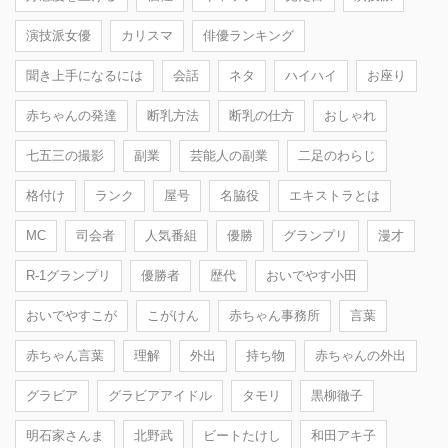
演技派女優
カリスマ
俳優ランキング
聞き上手になるには
会話
ネタ
ハイハイ
お座り
赤ちゃんの発達
断乳方法
断乳の仕方
おしゃれ
七五三の撮影
副業
芸能人の副業
二足のわらじ
格付け
ランク
屋号
名脇役
エキストラとは
MC
司会者
人気番組
優勝
グランプリ
漫才
R-1グランプリ
優勝者
歴代
おいでやす小田
おいでやすこが
こがけん
赤ちゃん事務所
言葉
赤ちゃん言葉
理解
外出
持ち物
赤ちゃんの外出
グラビア
グラビアアイドル
タモリ
黒柳徹子
明石家さんま
北野武
ビートたけし
和田アキ子