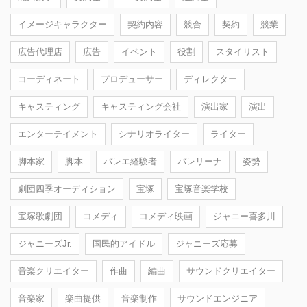
イメージキャラクター
契約内容
競合
契約
競業
広告代理店
広告
イベント
役割
スタイリスト
コーディネート
プロデューサー
ディレクター
キャスティング
キャスティング会社
演出家
演出
エンターテイメント
シナリオライター
ライター
脚本家
脚本
バレエ経験者
バレリーナ
姿勢
劇団四季オーディション
宝塚
宝塚音楽学校
宝塚歌劇団
コメディ
コメディ映画
ジャニー喜多川
ジャニーズJr.
国民的アイドル
ジャニーズ応募
音楽クリエイター
作曲
編曲
サウンドクリエイター
音楽家
楽曲提供
音楽制作
サウンドエンジニア