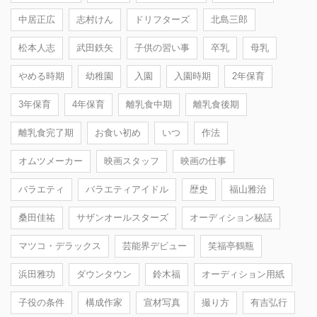
中居正広
志村けん
ドリフターズ
北島三郎
松本人志
武田鉄矢
子供の習い事
卒乳
母乳
やめる時期
幼稚園
入園
入園時期
2年保育
3年保育
4年保育
離乳食中期
離乳食後期
離乳食完了期
お食い初め
いつ
作法
オムツメーカー
映画スタッフ
映画の仕事
バラエティ
バラエティアイドル
歴史
福山雅治
桑田佳祐
サザンオールスターズ
オーディション秘話
マツコ・デラックス
芸能界デビュー
笑福亭鶴瓶
浜田雅功
ダウンタウン
鈴木福
オーディション用紙
子役の条件
構成作家
宣材写真
撮り方
有吉弘行