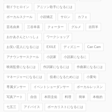
朝ドラヒロイン
アニソン歌手になるには
ボーカルスクール
小顔矯正
サロン
カフェ
芸名由来
三谷幸喜
クォーター
グルメ
吉田羊
おかあさんといっしょ
ワークショップ
お笑い芸人になるには
EXILE
ディズニー
Can Cam
アナウンサースクール
小説家
小説家になるに
映画監督になるには
作詞家になるには
作曲家になるには
マネージャーになるには
役者になるためには
小栗旬
専属ダンサー
イベントショーダンサー
ボーカルレッスン
写真アート
自信
本田圭佑
料理
簡単
本格的
七五三
アドバイス
ボーカリストになるには