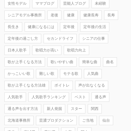
女性モデル
ママブログ
芸能人ブログ
未経験
シニアモデル事務所
老後
健康
健康長寿
長寿
長生き
健康になるには
定年後
定年後の生活
定年後の過ごし方
セカンドライフ
シニアの仕事
日本人歌手
歌唱力が高い
歌唱力向上
歌が上手くなる方法
歌いやすい曲
簡単な曲
曲名
かっこいい歌
難しい歌
モテる歌
人気曲
歌が上手くなる方法雄
ボイトレ
声が出なくなる
人気歌手
人気歌手ランキング
ベスト
通る声
通る声を出す方法
新人発掘
スター
関西
北海道事務所
芸濃プロダクション
ご当地
仙台