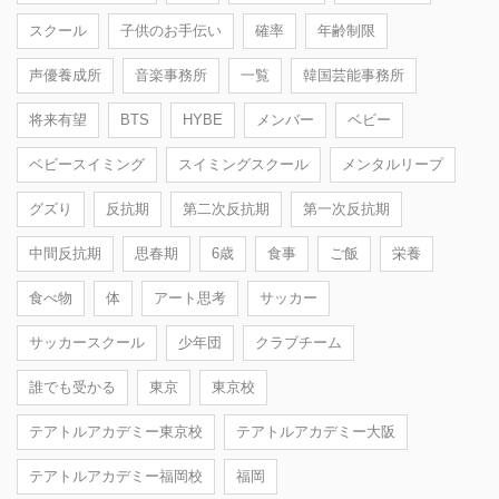
スクール
子供のお手伝い
確率
年齢制限
声優養成所
音楽事務所
一覧
韓国芸能事務所
将来有望
BTS
HYBE
メンバー
ベビー
ベビースイミング
スイミングスクール
メンタルリープ
グズり
反抗期
第二次反抗期
第一次反抗期
中間反抗期
思春期
6歳
食事
ご飯
栄養
食べ物
体
アート思考
サッカー
サッカースクール
少年団
クラブチーム
誰でも受かる
東京
東京校
テアトルアカデミー東京校
テアトルアカデミー大阪
テアトルアカデミー福岡校
福岡