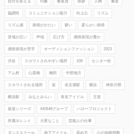
自分を変える
印象
審査員
挨拶
人柄
審査
協調性
コミュニケション能力
向上心
リズム
リズム感
表情がかたい
硬い
柔らかい表情
音域が広い
声域
広げ方
感情表現が豊か
感情表現が苦手
オーディションファッション
2023
渋谷
スカウトされやすい場所
109
センター街
アム村
心斎橋
梅田
中部地方
スカウトされる場所
栄
名古屋駅
横浜
神奈川県
横浜駅
みなとみらい
有名アイドル
王道
坂道シリーズ
AKB48グループ
ハロープロジェクト
所属タレント
大変なこと
芸能人の仕事
ダンススクール
地下アイドル
高め方
心の知能指数