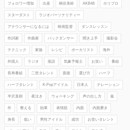
フォロワー増加
出産
桐谷美鈴
AKB48
ホリプロ
スターダスト
ラジオパーソナリティー
アナウンサーになるには
映画監督
ダンスレッスン
作詞家
作曲家
バックダンサー
聞き上手
撮影会
テクニック
家族
レシピ
ボーカリスト
海外
外国人
ラジオ
落語
気象予報士
お笑い
番組
長寿番組
二世タレント
面接
選び方
ハーフ
ハーフタレント
K-Popアイドル
日本人
ナレーション
半沢直樹
夜泣き
ウォーキング
声の出し方
嵐
作
整える
効果
表情筋
内面
内面磨き
身長
低い
男性アイドル
成功
お笑いタレント