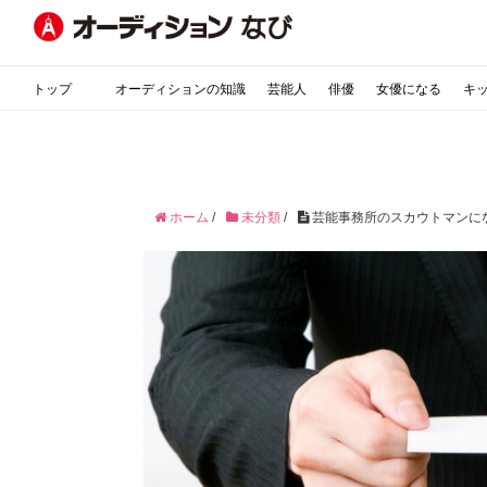
トップ
オーディションの知識
芸能人
俳優
女優になる
キ
ホーム
/
未分類
/
芸能事務所のスカウトマンにな