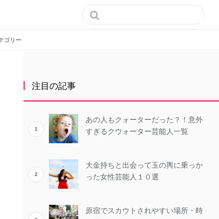

テゴリー
注目の記事
あの人もクォーターだった？！意外
すぎるクウォーター芸能人一覧
大金持ちと出会って玉の輿に乗っか
った女性芸能人１０選
原宿でスカウトされやすい場所・時